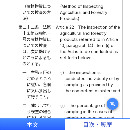
（農林物資につ
(Method of Inspecting
いての検査の方
Agricultural and Forestry
法）
Products)
第二十二条
法第
Article 22
The inspection of the
十条第四項第一
agricultural and forestry
号の農林物資に
products referred to in Article
ついての検査
10, paragraph (4), item (i) of
は、次に掲げる
the Act is to be conducted as
ところによるも
set forth below:
のとする。
一
主務大臣の
(i)
the inspection is
定めるところ
conducted individually or by
に従い、各個
sampling as provided by
に又は抽出し
the competent minister; and
て行うこと。
translate
二
抽出して行
(ii)
the percentage of
う検査の場合
sampling in the cases of
における抽出
sampling inspections and
の割合及び検
the grading criteria are as
本文
目次・履歴
査に係る格付
provided for each type of