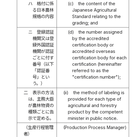
ハ
格付に係
(c)
the content of the
る日本農林
Japanese Agricultural
規格の内容
Standard relating to the
grading; and
ニ
登録認証
(d)
the number assigned
機関又は登
by the accredited
録外国認証
certification body or
機関が認証
accredited overseas
ごとに付す
certification body for each
番号（以下
certification (hereinafter
「認証番
referred to as the
号」とい
"certification number");
う。）
二
表示の方法
(ii)
the method of labeling is
は、主務大臣
provided for each type of
が農林物資の
agricultural and forestry
種類ごとに告
product by the competent
示で定める。
minister in public notice.
（生産行程管理
(Production Process Manager)
者）