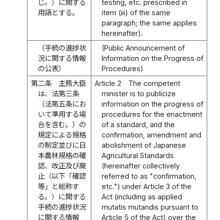
じ。）に関する
testing, etc. prescribed in
用語とする。
item (iii) of the same
paragraph; the same applies
hereinafter).
（手続の進捗状
(Public Announcement of
況に関する情報
Information on the Progress of
の公表）
Procedures)
第二条
主務大臣
Article 2
The competent
は、法第三条
minister is to publicize
（法第五条にお
information on the progress of
いて準用する場
procedures for the enactment
合を含む。）の
of a standard, and the
規定による規格
confirmation, amendment and
の制定並びに日
abolishment of Japanese
本農林規格の確
Agricultural Standards
認、改正及び廃
(hereinafter collectively
止（以下「確認
referred to as "confirmation,
等」と総称す
etc.") under Article 3 of the
る。）に関する
Act (including as applied
手続の進捗状況
mutatis mutandis pursuant to
に関する情報
Article 5 of the Act) over the