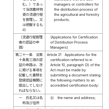
む。）であっ
managers or controllers for
て当該農林物
the distribution process of
資の流通行程
the agricultural and forestry
を管理し、又
products.
は把握するも
の
（流通行程管理
(Applications for Certification
者の認証の申
of Distribution Process
請）
Managers)
第二十一条
法第
Article 21
Applications for the
十条第三項の認
certification referred to in
証の申請は、次
Article 10, paragraph (3) of the
に掲げる事項を
Act must be made by
記載した書類を
submitting a document stating
登録認証機関に
the following matters to an
提出してしなけ
accredited certification body:
ればならない。
一
氏名又は名
(i)
the name and address;
称及び住所