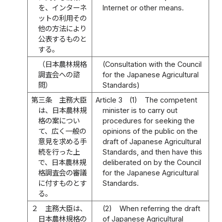
を、インターネ
Internet or other means.
ットの利用その
他の方法により
公表するものと
する。
（日本農林規格
(Consultation with the Council
調査会への諮
for the Japanese Agricultural
問）
Standards)
第三条
主務大臣
Article 3
(1)
The competent
は、日本農林規
minister is to carry out
格の案につい
procedures for seeking the
て、広く一般の
opinions of the public on the
意見を求める手
draft of Japanese Agricultural
続を行った上
Standards, and then have this
で、日本農林規
deliberated on by the Council
格調査会の審議
for the Japanese Agricultural
に付すものとす
Standards.
る。
２
主務大臣は、
(2)
When referring the draft
日本農林規格の
of Japanese Agricultural