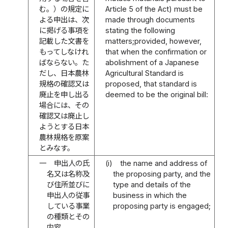
む。）の規定に
Article 5 of the Act) must be
よる申出は、次
made through documents
に掲げる事項を
stating the following
記載した文書を
matters;provided, however,
もってしなけれ
that when the confirmation or
ばならない。た
abolishment of a Japanese
だし、日本農林
Agricultural Standard is
規格の確認又は
proposed, that standard is
廃止を申し出る
deemed to be the original bill:
場合には、その
確認又は廃止し
ようとする日本
農林規格を原案
とみなす。
一
申出人の氏
(i)
the name and address of
名又は名称及
the proposing party, and the
び住所並びに
type and details of the
申出人の従事
business in which the
している事業
proposing party is engaged;
の種類とその
内容