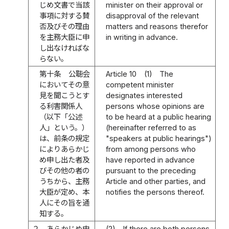
じめ文書で当該
minister on their approval or
事項に対する賛
disapproval of the relevant
否及びその理由
matters and reasons therefor
を主務大臣に申
in writing in advance.
し出なければな
らない。
第十条
公聴会
Article 10
(1)
The
においてその意
competent minister
見を聞こうとす
designates interested
る利害関係人
persons whose opinions are
（以下「公述
to be heard at a public hearing
人」という。）
(hereinafter referred to as
は、前条の規定
"speakers at public hearings")
によりあらかじ
from among persons who
め申し出た者及
have reported in advance
びその他の者の
pursuant to the preceding
うちから、主務
Article and other parties, and
大臣が定め、本
notifies the persons thereof.
人にその旨を通
知する。
２
あらかじめ申
(2)
If there are both persons