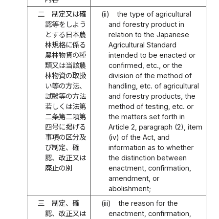
二
制定又は確
(ii)
the type of agricultural
認等をしよう
and forestry product in
とする日本農
relation to the Japanese
林規格に係る
Agricultural Standard
農林物資の種
intended to be enacted or
類又は当該農
confirmed, etc., or the
林物資の取扱
division of the method of
い等の方法、
handling, etc. of agricultural
試験等の方法
and forestry products, the
若しくは法第
method of testing, etc. or
二条第二項第
the matters set forth in
四号に掲げる
Article 2, paragraph (2), item
事項の区分及
(iv) of the Act, and
び制定、確
information as to whether
認、改正又は
the distinction between
廃止の別
enactment, confirmation,
amendment, or
abolishment;
三
制定、確
(iii)
the reason for the
認、改正又は
enactment, confirmation,