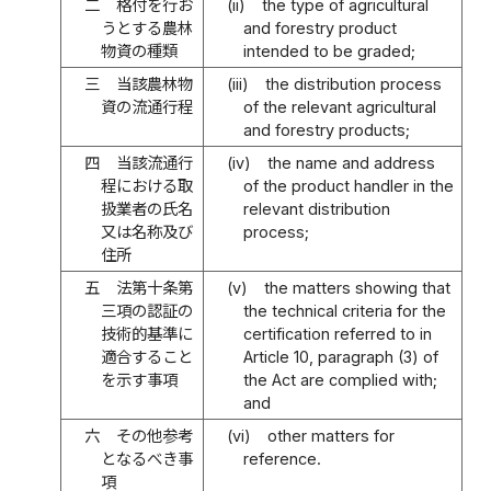
二
格付を行お
(ii)
the type of agricultural
うとする農林
and forestry product
物資の種類
intended to be graded;
三
当該農林物
(iii)
the distribution process
資の流通行程
of the relevant agricultural
and forestry products;
四
当該流通行
(iv)
the name and address
程における取
of the product handler in the
扱業者の氏名
relevant distribution
又は名称及び
process;
住所
五
法第十条第
(v)
the matters showing that
三項の認証の
the technical criteria for the
技術的基準に
certification referred to in
適合すること
Article 10, paragraph (3) of
を示す事項
the Act are complied with;
and
六
その他参考
(vi)
other matters for
となるべき事
reference.
項