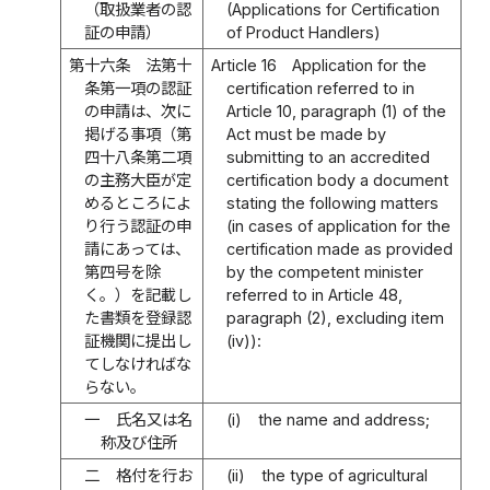
（取扱業者の認
(Applications for Certification
証の申請）
of Product Handlers)
第十六条
法第十
Article 16
Application for the
条第一項の認証
certification referred to in
の申請は、次に
Article 10, paragraph (1) of the
掲げる事項（第
Act must be made by
四十八条第二項
submitting to an accredited
の主務大臣が定
certification body a document
めるところによ
stating the following matters
り行う認証の申
(in cases of application for the
請にあっては、
certification made as provided
第四号を除
by the competent minister
く。）を記載し
referred to in Article 48,
た書類を登録認
paragraph (2), excluding item
証機関に提出し
(iv)):
てしなければな
らない。
一
氏名又は名
(i)
the name and address;
称及び住所
二
格付を行お
(ii)
the type of agricultural