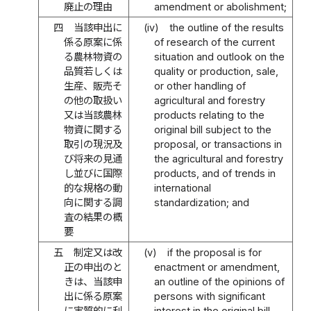
廃止の理由
amendment or abolishment;
四
当該申出に
(iv)
the outline of the results
係る原案に係
of research of the current
る農林物資の
situation and outlook on the
品質若しくは
quality or production, sale,
生産、販売そ
or other handling of
の他の取扱い
agricultural and forestry
又は当該農林
products relating to the
物資に関する
original bill subject to the
取引の現況及
proposal, or transactions in
び将来の見通
the agricultural and forestry
し並びに国際
products, and of trends in
的な規格の動
international
向に関する調
standardization; and
査の結果の概
要
五
制定又は改
(v)
if the proposal is for
正の申出のと
enactment or amendment,
きは、当該申
an outline of the opinions of
出に係る原案
persons with significant
に実質的に利
interest in the original bill