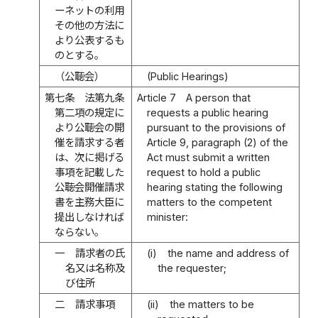
ーネットの利用
その他の方法に
より公表するも
のとする。
（公聴会）
(Public Hearings)
第七条
法第九条
Article 7
A person that
第二項の規定に
requests a public hearing
より公聴会の開
pursuant to the provisions of
催を請求する者
Article 9, paragraph (2) of the
は、次に掲げる
Act must submit a written
事項を記載した
request to hold a public
公聴会開催請求
hearing stating the following
書を主務大臣に
matters to the competent
提出しなければ
minister:
ならない。
一
請求者の氏
(i)
the name and address of
名又は名称及
the requester;
び住所
二
請求事項
(ii)
the matters to be