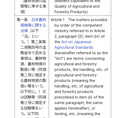
（農林物資の品
(Matters Equivalent to the
質等に準ずる事
Quality of Agricultural and
項）
Forestry Products)
第一条
日本農林
Article 1
The matters provided
規格等に関する
by order of the competent
法律
（以下
ministry referred to in Article
「法」とい
2, paragraph (2), item (iv) of
う。）第二条第
the
Act on Japanese
二項第四号の主
Agricultural Standards
務省令で定める
(hereinafter referred to as the
事項は、農林物
"Act") are terms concerning
資、農林物資の
agricultural and forestry
取扱い等（同項
products, the handling, etc. of
第二号に規定す
agricultural and forestry
る農林物資の取
products (meaning the
扱い等をいう。
handling, etc. of agricultural
以下同じ。）又
and forestry products
は試験等（同項
prescribed in item (ii) of the
第三号に規定す
same paragraph; the same
る試験等をい
applies hereinafter), or
う。以下同
testing, etc. (meaning the