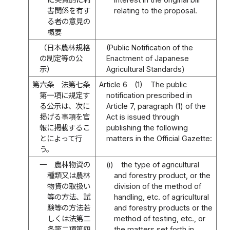
害関係を有す
relating to the proposal.
る者の意見の
概要
（日本農林規格
(Public Notification of the
の制定等の公
Enactment of Japanese
示）
Agricultural Standards)
第六条
法第七条
Article 6
(1)
The public
第一項に規定す
notification prescribed in
る公示は、次に
Article 7, paragraph (1) of the
掲げる事項を官
Act is issued through
報に掲載するこ
publishing the following
とによって行
matters in the Official Gazette:
う。
一
農林物資の
(i)
the type of agricultural
種類又は農林
and forestry product, or the
物資の取扱い
division of the method of
等の方法、試
handling, etc. of agricultural
験等の方法若
and forestry products or the
しくは法第二
method of testing, etc., or
条第二項第四
the matters set forth in