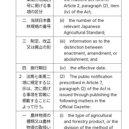
号に掲げる事
Article 2, paragraph (2), item
項の区分
(iv) of the Act;
二
当該日本農
(ii)
the number of the
林規格の番号
relevant Japanese
Agricultural Standard;
三
制定、改正
(iii)
information as to the
又は廃止の別
distinction between
enactment, amendment, or
abolishment; and
四
施行期日
(iv)
the effective date.
２
法第七条第二
(2)
The public notification
項に規定する公
prescribed in Article 7,
示は、次に掲げ
paragraph (2) of the Act is
る事項を官報に
issued through publishing the
掲載することに
following matters in the
よって行う。
Official Gazette:
一
農林物資の
(i)
the type of agricultural
種類又は農林
and forestry product, or the
物資の取扱い
division of the method of