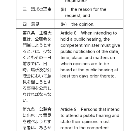
requested;
三
請求の理由
(iii)
the reason for the
request; and
四
意見
(iv)
the opinion.
第八条
主務大
Article 8
When intending to
臣は、公聴会を
hold a public hearing, the
開催しようとす
competent minister must give
るときは、少な
public notification of the date,
くともその十日
time, place, and matters on
前までに、日
which opinions are to be
時、場所及び公
heard at the public hearing at
聴会において意
least ten days prior thereto.
見を聞こうとす
る事項を公示し
なければならな
い。
第九条
公聴会
Article 9
Persons that intend
に出席して意見
to attend a public hearing and
を述べようとす
state their opinions must
る者は、あらか
report to the competent