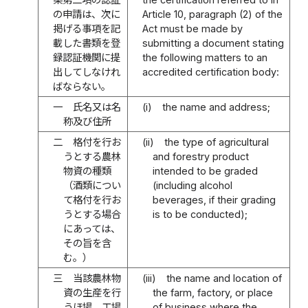
の申請は、次に
Article 10, paragraph (2) of the
掲げる事項を記
Act must be made by
載した書類を登
submitting a document stating
録認証機関に提
the following matters to an
出してしなけれ
accredited certification body:
ばならない。
一
氏名又は名
(i)
the name and address;
称及び住所
二
格付を行お
(ii)
the type of agricultural
うとする農林
and forestry product
物資の種類
intended to be graded
（酒類につい
(including alcohol
て格付を行お
beverages, if their grading
うとする場合
is to be conducted);
にあっては、
その旨を含
む。）
三
当該農林物
(iii)
the name and location of
資の生産を行
the farm, factory, or place
うほ場、工場
of business where the