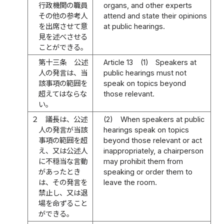
行政機関の職員
organs, and other experts
その他の参考人
attend and state their opinions
を出席させて意
at public hearings.
見を述べさせる
ことができる。
第十三条
公述
Article 13
(1)
Speakers at
人の発言は、当
public hearings must not
該事項の範囲を
speak on topics beyond
超えてはならな
those relevant.
い。
２
議長は、公述
(2)
When speakers at public
人の発言が当該
hearings speak on topics
事項の範囲を超
beyond those relevant or act
え、又は公述人
inappropriately, a chairperson
に不穏当な言動
may prohibit them from
があったとき
speaking or order them to
は、その発言を
leave the room.
禁止し、又は退
場を命ずること
ができる。