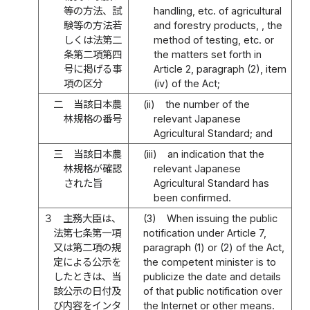
等の方法、試
handling, etc. of agricultural
験等の方法若
and forestry products, , the
しくは法第二
method of testing, etc. or
条第二項第四
the matters set forth in
号に掲げる事
Article 2, paragraph (2), item
項の区分
(iv) of the Act;
二
当該日本農
(ii)
the number of the
林規格の番号
relevant Japanese
Agricultural Standard; and
三
当該日本農
(iii)
an indication that the
林規格が確認
relevant Japanese
された旨
Agricultural Standard has
been confirmed.
３
主務大臣は、
(3)
When issuing the public
法第七条第一項
notification under Article 7,
又は第二項の規
paragraph (1) or (2) of the Act,
定による公示を
the competent minister is to
したときは、当
publicize the date and details
該公示の日付及
of that public notification over
び内容をインタ
the Internet or other means.