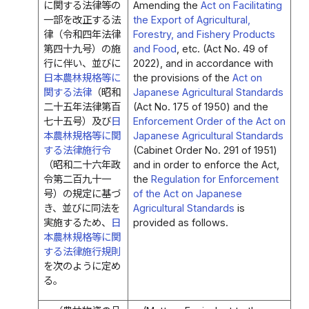
に関する法律等の
Amending the
Act on Facilitating
一部を改正する法
the Export of Agricultural,
律（令和四年法律
Forestry, and Fishery Products
第四十九号）の施
and Food
, etc. (Act No. 49 of
行に伴い、並びに
2022), and in accordance with
日本農林規格等に
the provisions of the
Act on
関する法律
（昭和
Japanese Agricultural Standards
二十五年法律第百
(Act No. 175 of 1950) and the
七十五号）及び
日
Enforcement Order of the Act on
本農林規格等に関
Japanese Agricultural Standards
する法律施行令
(Cabinet Order No. 291 of 1951)
（昭和二十六年政
and in order to enforce the Act,
令第二百九十一
the
Regulation for Enforcement
号）の規定に基づ
of the Act on Japanese
き、並びに同法を
Agricultural Standards
is
実施するため、
日
provided as follows.
本農林規格等に関
する法律施行規則
を次のように定め
る。