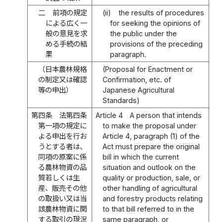
二
前項の規定
(ii)
the results of procedures
による広く一
for seeking the opinions of
般の意見を求
the public under the
める手続の結
provisions of the preceding
果
paragraph.
（日本農林規格
(Proposal for Enactment or
の制定又は確認
Confirmation, etc. of
等の申出）
Japanese Agricultural
Standards)
第四条
法第四条
Article 4
A person that intends
第一項の規定に
to make the proposal under
よる申出を行お
Article 4, paragraph (1) of the
うとする者は、
Act must prepare the original
同項の原案に係
bill in which the current
る農林物資の品
situation and outlook on the
質若しくは生
quality or production, sale, or
産、販売その他
other handling of agricultural
の取扱い又は当
and forestry products relating
該農林物資に関
to that bill referred to in the
する取引の現況
same paragraph, or