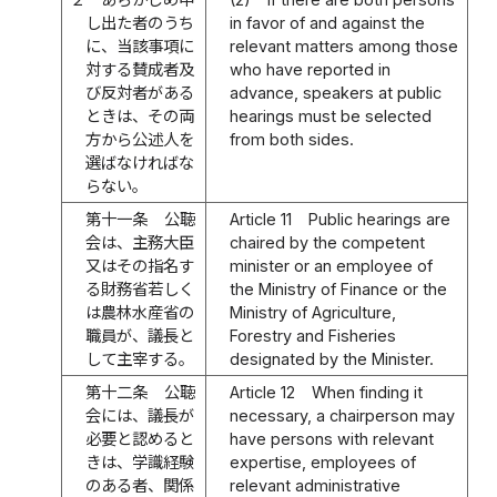
し出た者のうち
in favor of and against the
に、当該事項に
relevant matters among those
対する賛成者及
who have reported in
び反対者がある
advance, speakers at public
ときは、その両
hearings must be selected
方から公述人を
from both sides.
選ばなければな
らない。
第十一条
公聴
Article 11
Public hearings are
会は、主務大臣
chaired by the competent
又はその指名す
minister or an employee of
る財務省若しく
the Ministry of Finance or the
は農林水産省の
Ministry of Agriculture,
職員が、議長と
Forestry and Fisheries
して主宰する。
designated by the Minister.
第十二条
公聴
Article 12
When finding it
会には、議長が
necessary, a chairperson may
必要と認めると
have persons with relevant
きは、学識経験
expertise, employees of
のある者、関係
relevant administrative