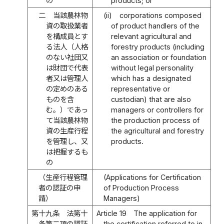
の
products; or
二
当該農林物
(ii)
corporations composed
資の取扱業者
of product handlers of the
を構成員とす
relevant agricultural and
る法人（人格
forestry products (including
のない社団又
an association or foundation
は財団で代表
without legal personality
者又は管理人
which has a designated
の定めのある
representative or
ものを含
custodian) that are also
む。）であっ
managers or controllers for
て当該農林物
the production process of
資の生産行程
the agricultural and forestry
を管理し、又
products.
は把握するも
の
（生産行程管理
(Applications for Certification
者の認証の申
of Production Process
請）
Managers)
第十九条
法第十
Article 19
The application for
条第二項の認証
the certification referred to in