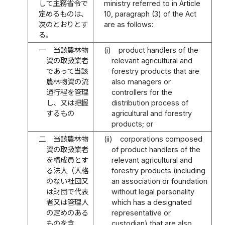
して主務省令で
ministry referred to in Article
定めるものは、
10, paragraph (3) of the Act
次のとおりとす
are as follows:
る。
一
当該農林物
(i)
product handlers of the
資の取扱業者
relevant agricultural and
であって当該
forestry products that are
農林物資の流
also managers or
通行程を管理
controllers for the
し、又は把握
distribution process of
するもの
agricultural and forestry
products; or
二
当該農林物
(ii)
corporations composed
資の取扱業者
of product handlers of the
を構成員とす
relevant agricultural and
る法人（人格
forestry products (including
のない社団又
an association or foundation
は財団で代表
without legal personality
者又は管理人
which has a designated
の定めのある
representative or
ものを含
custodian) that are also