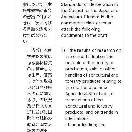
案について日本
Standards for deliberation to
農林規格調査会
the Council for the Japanese
の審議に付すと
Agricultural Standards, the
きは、次に掲げ
competent minister must
る書類を添えな
attach the following
ければならな
documents to the draft:
い。
一
当該日本農
(i)
the results of research on
林規格の案に
the current situation and
係る農林物資
outlook on the quality or
の品質若しく
production, sale, or other
は生産、販売
handling of agricultural and
その他の取扱
forestry products relating to
い又は当該農
the draft of Japanese
林物資に関す
Agricultural Standards, or
る取引の現況
transactions of the
及び将来の見
agricultural and forestry
通し並びに国
products, and on trends in
際的な規格の
international
動向に関する
standardization; and
調査の結果