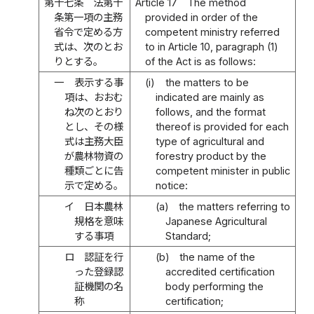
第十七条
法第十
Article 17
The method
条第一項の主務
provided in order of the
省令で定める方
competent ministry referred
式は、次のとお
to in Article 10, paragraph (1)
りとする。
of the Act is as follows:
一
表示する事
(i)
the matters to be
項は、おおむ
indicated are mainly as
ね次のとおり
follows, and the format
とし、その様
thereof is provided for each
式は主務大臣
type of agricultural and
が農林物資の
forestry product by the
種類ごとに告
competent minister in public
示で定める。
notice:
イ
日本農林
(a)
the matters referring to
規格を意味
Japanese Agricultural
する事項
Standard;
ロ
認証を行
(b)
the name of the
った登録認
accredited certification
証機関の名
body performing the
称
certification;