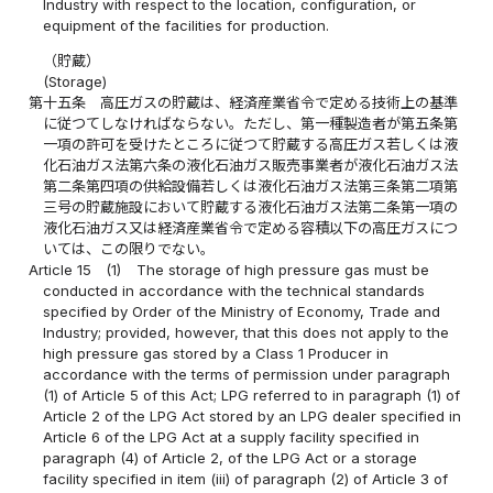
Industry with respect to the location, configuration, or
equipment of the facilities for production.
（貯蔵）
(Storage)
第十五条
高圧ガスの貯蔵は、経済産業省令で定める技術上の基準
に従つてしなければならない。ただし、第一種製造者が第五条第
一項の許可を受けたところに従つて貯蔵する高圧ガス若しくは液
化石油ガス法第六条の液化石油ガス販売事業者が液化石油ガス法
第二条第四項の供給設備若しくは液化石油ガス法第三条第二項第
三号の貯蔵施設において貯蔵する液化石油ガス法第二条第一項の
液化石油ガス又は経済産業省令で定める容積以下の高圧ガスにつ
いては、この限りでない。
Article 15
(1)
The storage of high pressure gas must be
conducted in accordance with the technical standards
specified by Order of the Ministry of Economy, Trade and
Industry; provided, however, that this does not apply to the
high pressure gas stored by a Class 1 Producer in
accordance with the terms of permission under paragraph
(1) of Article 5 of this Act; LPG referred to in paragraph (1) of
Article 2 of the LPG Act stored by an LPG dealer specified in
Article 6 of the LPG Act at a supply facility specified in
paragraph (4) of Article 2, of the LPG Act or a storage
facility specified in item (iii) of paragraph (2) of Article 3 of