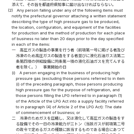
添えて、その旨を都道府県知事に届け出なければならない。
(2)
Any person falling under any of the following items must
notify the prefectural governor attaching a written statement
describing the type of high pressure gas to be produced,
the location, configuration, and equipment of the facilities
for production and the method of production for each place
of business no later than 20 days prior to the day specified
in each of the items:
一
高圧ガスの製造の事業を行う者（前項第一号に掲げる者及び
冷凍のため高圧ガスの製造をする者並びに液化石油ガス法第二
条第四項の供給設備に同条第一項の液化石油ガスを充てんする
者を除く。） 事業開始の日
(i)
A person engaging in the business of producing high
pressure gas (excluding those persons referred to in item
(i) of the preceding paragraph, those persons producing
high pressure gas for the purpose of refrigeration, and
those persons filling the LPG referred to in paragraph (1)
of the Article of the LPG Act into a supply facility referred
to in paragraph (4) of Article 2 of the LPG Act): The date
of commencement of business; or
二
冷凍のためガスを圧縮し、又は液化して高圧ガスの製造をす
る設備でその一日の冷凍能力が三トン（当該ガスが前項第二号
の政令で定めるガスの種類に該当するものである場合にあつて