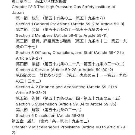
第四章の三 高圧ガス保安協会
Chapter IV-3 The High Pressure Gas Safety Institute of
Japan
第一節 総則 （第五十九条の二―第五十九条の八）
Section 1 General Provisions (Article 59-2 to Article 59-8)
第二節 会員 （第五十九条の九―第五十九条の十一）
Section 2 Members (Article 59-9 to Article 59-11)
第三節 役員、評議員及び職員 （第五十九条の十二―第五十九
条の二十七）
Section 3 Officers, Councilors, and Staff (Article 59-12 to
Article 59-27)
第四節 業務 （第五十九条の二十八―第五十九条の三十の二）
Section 4 Service (Article 59-28 to Article 59-30-2)
第四節の二 財務及び会計 （第五十九条の三十一―第五十九条
の三十三の二）
Section 4-2 Finance and Accounting (Article 59-31 to
Article 59-33-2)
第五節 監督 （第五十九条の三十四・第五十九条の三十五）
Section 5 Supervision (Article 59-34 to Article 59-35)
第六節 解散 （第五十九条の三十六）
Section 6 Dissolution (Article 59-36)
第五章 雑則 （第六十条―第七十九条の二）
Chapter V Miscellaneous Provisions (Article 60 to Article 79-
2)