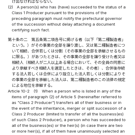
け出なければならない。
(2)
A person(s) who has (have) succeeded to the status of a
Class 1 Producer pursuant to the provisions of the
preceding paragraph must notify the prefectural governor
of the succession without delay attaching a document
certifying such fact.
第十条の二
第五条第二項各号に掲げる者（以下「第二種製造者」
という。）がその事業の全部を譲り渡し、又は第二種製造者につ
いて相続、合併若しくは分割（その事業の全部を承継させるもの
に限る。）があつたときは、その事業の全部を譲り受けた者又は
相続人（相続人が二人以上ある場合において、その全員の同意に
より承継すべき相続人を選定したときは、その者）、合併後存続
する法人若しくは合併により設立した法人若しくは分割によりそ
の事業の全部を承継した法人は、第二種製造者のこの法律の規定
による地位を承継する。
Article 10-2
(1)
When a person who is listed in any of the
items of paragraph (2) of Article 5 (hereinafter referred to
as "Class 2 Producer") transfers all of their business or in
the event of the inheritance, merger or split succession of a
Class 2 Producer (limited to transfer of all the business(es)
of such Class 2 Producer), a person who has succeeded to
all of the business(es) or the heir(s) (in case there are two
or more heir(s), if all of them have unanimously selected an