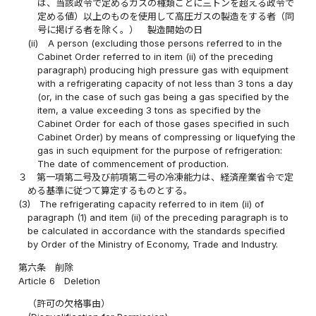
は、当該政令で定めるガスの種類ごとに三トンを超える政令で
定める値）以上のものを使用して高圧ガスの製造をする者（同
号に掲げる者を除く。） 製造開始の日
(ii)
A person (excluding those persons referred to in the
Cabinet Order referred to in item (ii) of the preceding
paragraph) producing high pressure gas with equipment
with a refrigerating capacity of not less than 3 tons a day
(or, in the case of such gas being a gas specified by the
item, a value exceeding 3 tons as specified by the
Cabinet Order for each of those gases specified in such
Cabinet Order) by means of compressing or liquefying the
gas in such equipment for the purpose of refrigeration:
The date of commencement of production.
３
第一項第二号及び前項第二号の冷凍能力は、経済産業省令で定
める基準に従つて算定するものとする。
(3)
The refrigerating capacity referred to in item (ii) of
paragraph (1) and item (ii) of the preceding paragraph is to
be calculated in accordance with the standards specified
by Order of the Ministry of Economy, Trade and Industry.
第六条
削除
Article 6
Deletion
（許可の欠格事由）