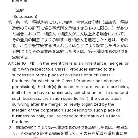
therefor.
（承継）
(Succession)
第十条
第一種製造者について相続、合併又は分割（当該第一種製
造者のその許可に係る事業所を承継させるものに限る。）があつ
た場合において、相続人（相続人が二人以上ある場合において、
その全員の同意により承継すべき相続人を選定したときは、その
者）、合併後存続する法人若しくは合併により設立した法人又は
分割によりその事業所を承継した法人は、第一種製造者の地位を
承継する。
Article 10
(1)
In the event there is an inheritance, merger, or
split with respect to a Class 1 Producer (limited to the
succession of the place of business of such Class 1
Producer for which such Class 1 Producer has obtained
permission), the heir(s) (in case there are two or more heirs,
if all of them have unanimously selected an heir to succeed
such business, then such specific heir), the corporation
surviving after the merger or newly organized by the
merger, or the corporation succeeding to such place of
business by split, shall succeed to the status of a Class 1
Producer.
２
前項の規定により第一種製造者の地位を承継した者は、遅滞な
く、その事実を証する書面を添えて、その旨を都道府県知事に届