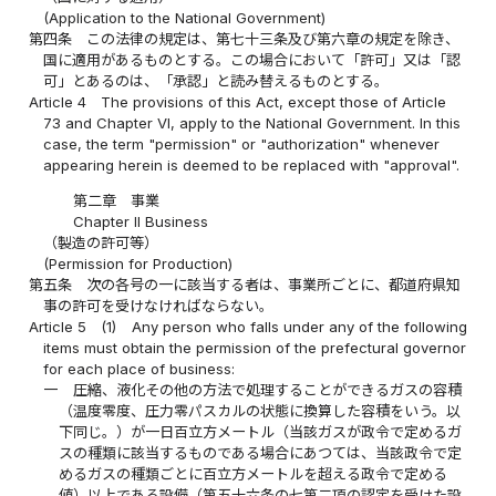
(Application to the National Government)
第四条
この法律の規定は、第七十三条及び第六章の規定を除き、
国に適用があるものとする。この場合において「許可」又は「認
可」とあるのは、「承認」と読み替えるものとする。
Article 4
The provisions of this Act, except those of Article
73 and Chapter VI, apply to the National Government. In this
case, the term "permission" or "authorization" whenever
appearing herein is deemed to be replaced with "approval".
第二章 事業
Chapter II Business
（製造の許可等）
(Permission for Production)
第五条
次の各号の一に該当する者は、事業所ごとに、都道府県知
事の許可を受けなければならない。
Article 5
(1)
Any person who falls under any of the following
items must obtain the permission of the prefectural governor
for each place of business:
一
圧縮、液化その他の方法で処理することができるガスの容積
（温度零度、圧力零パスカルの状態に換算した容積をいう。以
下同じ。）が一日百立方メートル（当該ガスが政令で定めるガ
スの種類に該当するものである場合にあつては、当該政令で定
めるガスの種類ごとに百立方メートルを超える政令で定める
値）以上である設備（第五十六条の七第二項の認定を受けた設