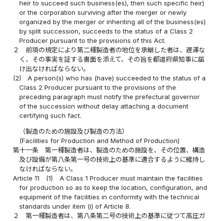
heir to succeed such business(es), then such specific heir)
or the corporation surviving after the merger or newly
organized by the merger or inheriting all of the business(es)
by split succession, succeeds to the status of a Class 2
Producer pursuant to the provisions of this Act.
２
前項の規定により第二種製造者の地位を承継した者は、遅滞な
く、その事実を証する書面を添えて、その旨を都道府県知事に届
け出なければならない。
(2)
A person(s) who has (have) succeeded to the status of a
Class 2 Producer pursuant to the provisions of the
preceding paragraph must notify the prefectural governor
of the succession without delay attaching a document
certifying such fact.
（製造のための施設及び製造の方法）
(Facilities for Production and Method of Production)
第十一条
第一種製造者は、製造のための施設を、その位置、構造
及び設備が第八条第一号の技術上の基準に適合するように維持し
なければならない。
Article 11
(1)
A Class 1 Producer must maintain the facilities
for production so as to keep the location, configuration, and
equipment of the facilities in conformity with the technical
standards under item (i) of Article 8.
２
第一種製造者は、第八条第二号の技術上の基準に従つて高圧ガ