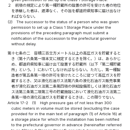
２
前項の規定により第一種貯蔵所の設置の許可を受けた者の地位
を承継した者は、遅滞なく、その旨を都道府県知事に届け出なけ
ればならない。
(2)
The successor to the status of a person who was given
permission to set up a Class 1 Storage Place under the
provisions of the preceding paragraph must submit a
notification of the succession to the prefectural governor
without delay.
第十七条の二
容積三百立方メートル以上の高圧ガスを貯蔵すると
き（第十六条第一項本文に規定するときを除く。）は、あらかじ
め、都道府県知事に届け出て設置する貯蔵所（以下「第二種貯蔵
所」という。）においてしなければならない。ただし、第一種製
造者が第五条第一項の許可を受けたところに従つて高圧ガスを貯
蔵するとき、又は液化石油ガス法第六条の液化石油ガス販売事業
者が液化石油ガス法第二条第四項の供給設備若しくは液化石油ガ
ス法第三条第二項第三号の貯蔵施設において液化石油ガス法第二
条第一項の液化石油ガスを貯蔵するときは、この限りでない。
Article 17-2
(1)
High pressure gas of not less than 300
cubic meters in volume must be stored (excluding the case
provided for in the main text of paragraph (1) of Article 16) at
a storage place for which the installation has been notified
to the prefectural governor in advance (hereinafter referred