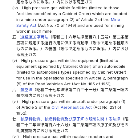
定めるものに限る。）内における高圧ガス
(iv)
High pressure gas within facilities (limited to those
facilities specified by a Cabinet Order) which are located
in a mine under paragraph (2) of Article 2 of the
Mine
Safety Act
(Act No. 70 of 1949) and are used for mining
work in such mine;
五
道路運送車両法
（昭和二十六年法律第百八十五号）第二条第
五項に規定する運行の用に供する自動車（政令で定める種類の
ものに限る。）の装置（政令で定めるものに限る。）内におけ
る高圧ガス
(v)
High pressure gas within the equipment (limited to
equipment specified by Cabinet Order) of an automobile
(limited to automobiles types specified by Cabinet Order)
for use in the operations specified in Article 2, paragraph
(5) of the Road Vehicles Act (Act No. 185 of 1951);
六
航空法
（昭和二十七年法律第二百三十一号）第二条第一項の
航空機内における高圧ガス
(vi)
High pressure gas within aircraft under paragraph (1)
of Article 2 of the
Civil Aeronautics Act
(Act No. 231 of
1952);
七
核原料物質、核燃料物質及び原子炉の規制に関する法律
（昭
和三十二年法律第百六十六号）第二条第四項の原子炉及びその
附属施設内における高圧ガス
(vii)
High pressure gas within nuclear reactors and