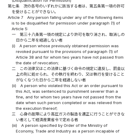
(Disqualification for Permission)
第七条
次の各号のいずれかに該当する者は、第五条第一項の許可
を受けることができない。
Article 7
Any person falling under any of the following items
is to be disqualified for permission under paragraph (1) of
Article 5:
一
第三十八条第一項の規定により許可を取り消され、取消しの
日から二年を経過しない者
(i)
A person whose previously obtained permission was
revoked pursuant to the provisions of paragraph (1) of
Article 38 and for whom two years have not passed from
the date of revocation;
二
この法律又はこの法律に基づく命令の規定に違反し、罰金以
上の刑に処せられ、その執行を終わり、又は執行を受けること
がなくなつた日から二年を経過しない者
(ii)
A person who violated this Act or an order pursuant to
this Act, was sentenced to punishment severer than a
fine, and for whom two years have not passed from the
date when such person completed or was relieved from
the execution thereof;
三
心身の故障により高圧ガスの製造を適正に行うことができな
い者として経済産業省令で定める者
(iii)
A person specified by Order of the Ministry of
Economy, Trade and Industry as a person incapable of