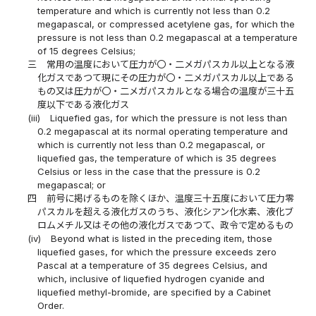
temperature and which is currently not less than 0.2
megapascal, or compressed acetylene gas, for which the
pressure is not less than 0.2 megapascal at a temperature
of 15 degrees Celsius;
三
常用の温度において圧力が〇・二メガパスカル以上となる液
化ガスであつて現にその圧力が〇・二メガパスカル以上である
もの又は圧力が〇・二メガパスカルとなる場合の温度が三十五
度以下である液化ガス
(iii)
Liquefied gas, for which the pressure is not less than
0.2 megapascal at its normal operating temperature and
which is currently not less than 0.2 megapascal, or
liquefied gas, the temperature of which is 35 degrees
Celsius or less in the case that the pressure is 0.2
megapascal; or
四
前号に掲げるものを除くほか、温度三十五度において圧力零
パスカルを超える液化ガスのうち、液化シアン化水素、液化ブ
ロムメチル又はその他の液化ガスであつて、政令で定めるもの
(iv)
Beyond what is listed in the preceding item, those
liquefied gases, for which the pressure exceeds zero
Pascal at a temperature of 35 degrees Celsius, and
which, inclusive of liquefied hydrogen cyanide and
liquefied methyl-bromide, are specified by a Cabinet
Order.