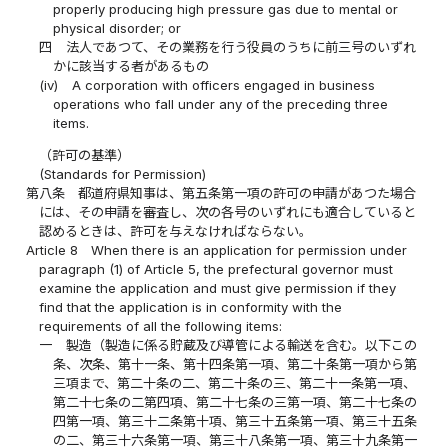
properly producing high pressure gas due to mental or
physical disorder; or
四
法人であつて、その業務を行う役員のうちに前三号のいずれ
かに該当する者があるもの
(iv)
A corporation with officers engaged in business
operations who fall under any of the preceding three
items.
（許可の基準）
(Standards for Permission)
第八条
都道府県知事は、第五条第一項の許可の申請があつた場合
には、その申請を審査し、次の各号のいずれにも適合していると
認めるときは、許可を与えなければならない。
Article 8
When there is an application for permission under
paragraph (1) of Article 5, the prefectural governor must
examine the application and must give permission if they
find that the application is in conformity with the
requirements of all the following items:
一
製造（製造に係る貯蔵及び導管による輸送を含む。以下この
条、次条、第十一条、第十四条第一項、第二十条第一項から第
三項まで、第二十条の二、第二十条の三、第二十一条第一項、
第二十七条の二第四項、第二十七条の三第一項、第二十七条の
四第一項、第三十二条第十項、第三十五条第一項、第三十五条
の二、第三十六条第一項、第三十八条第一項、第三十九条第一