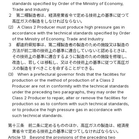
standards specified by Order of the Ministry of Economy,
Trade and Industry.
２
第二種製造者は、経済産業省令で定める技術上の基準に従つて
高圧ガスの製造をしなければならない。
(2)
A Class 2 Producer must produce high pressure gas in
accordance with the technical standards specified by Order
of the Ministry of Economy, Trade and Industry.
３
都道府県知事は、第二種製造者の製造のための施設又は製造の
方法が前二項の技術上の基準に適合していないと認めるときは、
その技術上の基準に適合するように製造のための施設を修理し、
改造し、若しくは移転し、又はその技術上の基準に従つて高圧ガ
スの製造をすべきことを命ずることができる。
(3)
When a prefectural governor finds that the facilities for
production or the method of production of a Class 2
Producer are not in conformity with the technical standards
under the preceding two paragraphs, they may order the
Class 2 Producer to repair, alter or remove the facilities for
production so as to conform with such technical standards,
or to produce the high pressure gas in accordance with
such technical standards.
第十三条
前二条に定めるもののほか、高圧ガスの製造は、経済産
業省令で定める技術上の基準に従つてしなければならない。
Article 13
Beyond the provisions of the preceding two