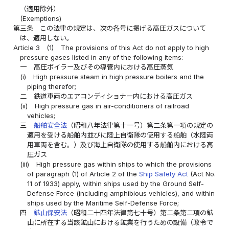
（適用除外）
(Exemptions)
第三条
この法律の規定は、次の各号に掲げる高圧ガスについて
は、適用しない。
Article 3
(1)
The provisions of this Act do not apply to high
pressure gases listed in any of the following items:
一
高圧ボイラー及びその導管内における高圧蒸気
(i)
High pressure steam in high pressure boilers and the
piping therefor;
二
鉄道車両のエアコンディショナー内における高圧ガス
(ii)
High pressure gas in air-conditioners of railroad
vehicles;
三
船舶安全法
（昭和八年法律第十一号）第二条第一項の規定の
適用を受ける船舶内並びに陸上自衛隊の使用する船舶（水陸両
用車両を含む。）及び海上自衛隊の使用する船舶内における高
圧ガス
(iii)
High pressure gas within ships to which the provisions
of paragraph (1) of Article 2 of the
Ship Safety Act
(Act No.
11 of 1933) apply, within ships used by the Ground Self-
Defense Force (including amphibious vehicles), and within
ships used by the Maritime Self-Defense Force;
四
鉱山保安法
（昭和二十四年法律第七十号）第二条第二項の鉱
山に所在する当該鉱山における鉱業を行うための設備（政令で