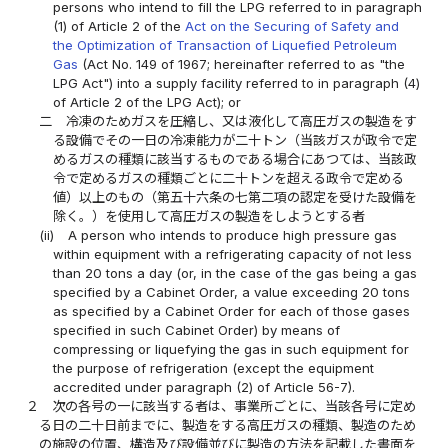
persons who intend to fill the LPG referred to in paragraph
(1) of Article 2 of the
Act on the Securing of Safety and
the Optimization of Transaction of Liquefied Petroleum
Gas
(Act No. 149 of 1967; hereinafter referred to as "the
LPG Act") into a supply facility referred to in paragraph (4)
of Article 2 of the LPG Act); or
二
冷凍のためガスを圧縮し、又は液化して高圧ガスの製造をす
る設備でその一日の冷凍能力が二十トン（当該ガスが政令で定
めるガスの種類に該当するものである場合にあつては、当該政
令で定めるガスの種類ごとに二十トンを超える政令で定める
値）以上のもの（第五十六条の七第二項の認定を受けた設備を
除く。）を使用して高圧ガスの製造をしようとする者
(ii)
A person who intends to produce high pressure gas
within equipment with a refrigerating capacity of not less
than 20 tons a day (or, in the case of the gas being a gas
specified by a Cabinet Order, a value exceeding 20 tons
as specified by a Cabinet Order for each of those gases
specified in such Cabinet Order) by means of
compressing or liquefying the gas in such equipment for
the purpose of refrigeration (except the equipment
accredited under paragraph (2) of Article 56-7).
２
次の各号の一に該当する者は、事業所ごとに、当該各号に定め
る日の二十日前までに、製造をする高圧ガスの種類、製造のため
の施設の位置、構造及び設備並びに製造の方法を記載した書面を