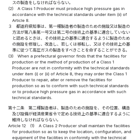
スの製造をしなければならない。
(2)
A Class 1 Producer must produce high pressure gas in
accordance with the technical standards under item (ii) of
Article 8.
３
都道府県知事は、第一種製造者の製造のための施設又は製造の
方法が第八条第一号又は第二号の技術上の基準に適合していない
と認めるときは、その技術上の基準に適合するように製造のため
の施設を修理し、改造し、若しくは移転し、又はその技術上の基
準に従つて高圧ガスの製造をすべきことを命ずることができる。
(3)
When a prefectural governor finds that the facilities for
production or the method of production of a Class 1
Producer are not in conformity with the technical standards
under item (i) or (ii) of Article 8, they may order the Class 1
Producer to repair, alter or remove the facilities for
production so as to conform with such technical standards
or to produce high pressure gas in accordance with such
technical standards.
第十二条
第二種製造者は、製造のための施設を、その位置、構造
及び設備が経済産業省令で定める技術上の基準に適合するように
維持しなければならない。
Article 12
(1)
A Class 2 Producer shall maintain the facilities
for production so as to keep the location, configuration, and
equipment of the facilities in conformity with the technical