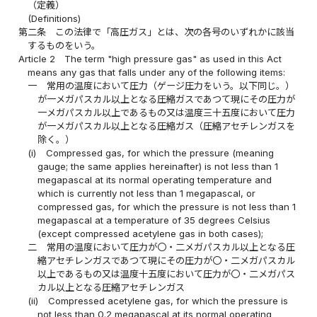
（定義）
(Definitions)
第二条
この法律で「高圧ガス」とは、次の各号のいずれかに該当
するものをいう。
Article 2
The term "high pressure gas" as used in this Act
means any gas that falls under any of the following items:
一
常用の温度において圧力（ゲージ圧力をいう。以下同じ。）
が一メガパスカル以上となる圧縮ガスであつて現にその圧力が
一メガパスカル以上であるもの又は温度三十五度において圧力
が一メガパスカル以上となる圧縮ガス（圧縮アセチレンガスを
除く。）
(i)
Compressed gas, for which the pressure (meaning
gauge; the same applies hereinafter) is not less than 1
megapascal at its normal operating temperature and
which is currently not less than 1 megapascal, or
compressed gas, for which the pressure is not less than 1
megapascal at a temperature of 35 degrees Celsius
(except compressed acetylene gas in both cases);
二
常用の温度において圧力が〇・二メガパスカル以上となる圧
縮アセチレンガスであつて現にその圧力が〇・二メガパスカル
以上であるもの又は温度十五度において圧力が〇・二メガパス
カル以上となる圧縮アセチレンガス
(ii)
Compressed acetylene gas, for which the pressure is
not less than 0.2 megapascal at its normal operating