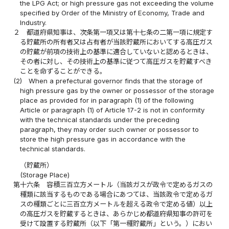
the LPG Act; or high pressure gas not exceeding the volume
specified by Order of the Ministry of Economy, Trade and
Industry.
２
都道府県知事は、次条第一項又は第十七条の二第一項に規定す
る貯蔵所の所有者又は占有者が当該貯蔵所においてする高圧ガス
の貯蔵が前項の技術上の基準に適合していないと認めるときは、
その者に対し、その技術上の基準に従つて高圧ガスを貯蔵すべき
ことを命ずることができる。
(2)
When a prefectural governor finds that the storage of
high pressure gas by the owner or possessor of the storage
place as provided for in paragraph (1) of the following
Article or paragraph (1) of Article 17-2 is not in conformity
with the technical standards under the preceding
paragraph, they may order such owner or possessor to
store the high pressure gas in accordance with the
technical standards.
（貯蔵所）
(Storage Place)
第十六条
容積三百立方メートル（当該ガスが政令で定めるガスの
種類に該当するものである場合にあつては、当該政令で定めるガ
スの種類ごとに三百立方メートルを超える政令で定める値）以上
の高圧ガスを貯蔵するときは、あらかじめ都道府県知事の許可を
受けて設置する貯蔵所（以下「第一種貯蔵所」という。）におい