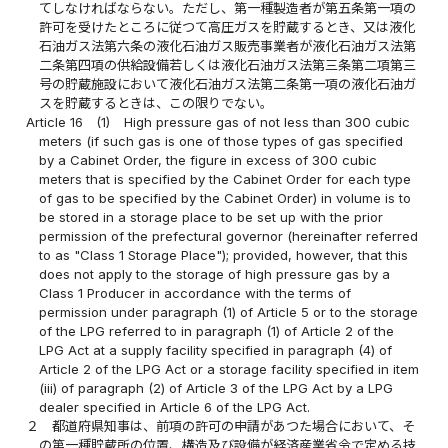
てしなければならない。ただし、第一種製造者が第五条第一項の
許可を受けたところに従つて高圧ガスを貯蔵するとき、又は液化
石油ガス法第六条の液化石油ガス販売事業者が液化石油ガス法第
二条第四項の供給設備若しくは液化石油ガス法第三条第二項第三
号の貯蔵施設において液化石油ガス法第二条第一項の液化石油ガ
スを貯蔵するときは、この限りでない。
Article 16
(1)
High pressure gas of not less than 300 cubic
meters (if such gas is one of those types of gas specified
by a Cabinet Order, the figure in excess of 300 cubic
meters that is specified by the Cabinet Order for each type
of gas to be specified by the Cabinet Order) in volume is to
be stored in a storage place to be set up with the prior
permission of the prefectural governor (hereinafter referred
to as "Class 1 Storage Place"); provided, however, that this
does not apply to the storage of high pressure gas by a
Class 1 Producer in accordance with the terms of
permission under paragraph (1) of Article 5 or to the storage
of the LPG referred to in paragraph (1) of Article 2 of the
LPG Act at a supply facility specified in paragraph (4) of
Article 2 of the LPG Act or a storage facility specified in item
(iii) of paragraph (2) of Article 3 of the LPG Act by a LPG
dealer specified in Article 6 of the LPG Act.
２
都道府県知事は、前項の許可の申請があつた場合において、そ
の第一種貯蔵所の位置、構造及び設備が経済産業省令で定める技