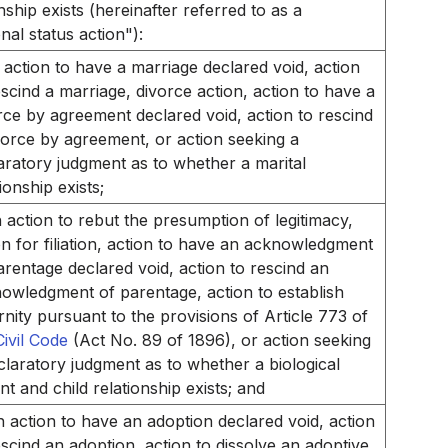
nship exists (hereinafter referred to as a
nal status action"):
 action to have a marriage declared void, action
escind a marriage, divorce action, action to have a
rce by agreement declared void, action to rescind
vorce by agreement, or action seeking a
aratory judgment as to whether a marital
ionship exists;
 action to rebut the presumption of legitimacy,
on for filiation, action to have an acknowledgment
arentage declared void, action to rescind an
owledgment of parentage, action to establish
rnity pursuant to the provisions of Article 773 of
Civil Code
(Act No. 89 of 1896), or action seeking
claratory judgment as to whether a biological
nt and child relationship exists; and
n action to have an adoption declared void, action
escind an adoption, action to dissolve an adoptive