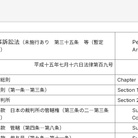
事訴訟法
Pe
（未施行あり 第三十五条 等（暫定
））
Ar
平成十五年七月十六日法律第百九号
 総則
Chapter 
通則（第一条―第三条）
Section 1
裁判所
Section 
一款 日本の裁判所の管轄権（第三条の二―第三条
Su
五）
Co
二款 管轄（第四条―第八条）
Su