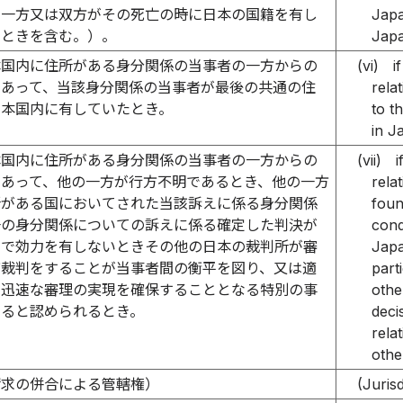
の一方又は双方がその死亡の時に日本の国籍を有し
Japa
たときを含む。）。
Japa
本国内に住所がある身分関係の当事者の一方からの
(vi)
i
であって、当該身分関係の当事者が最後の共通の住
rela
日本国内に有していたとき。
to t
in J
本国内に住所がある身分関係の当事者の一方からの
(vii)
i
であって、他の一方が行方不明であるとき、他の一方
rela
所がある国においてされた当該訴えに係る身分関係
foun
一の身分関係についての訴えに係る確定した判決が
cond
国で効力を有しないときその他の日本の裁判所が審
Japa
び裁判をすることが当事者間の衡平を図り、又は適
part
つ迅速な審理の実現を確保することとなる特別の事
other
あると認められるとき。
deci
rela
othe
請求の併合による管轄権）
(Juris