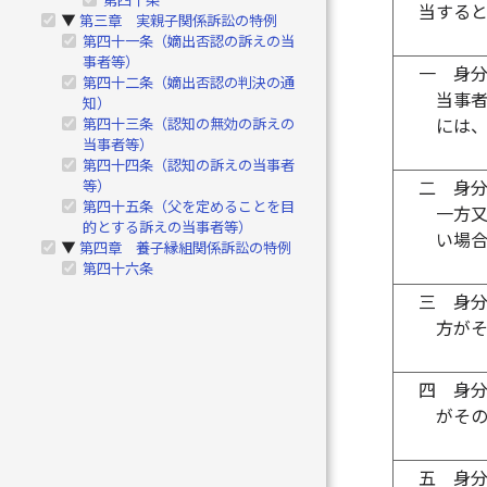
当する
第三章 実親子関係訴訟の特例
▶
第四十一条（嫡出否認の訴えの当
事者等）
一
身
第四十二条（嫡出否認の判決の通
当事
知）
第四十三条（認知の無効の訴えの
には
当事者等）
第四十四条（認知の訴えの当事者
等）
二
身
第四十五条（父を定めることを目
一方
的とする訴えの当事者等）
い場
第四章 養子縁組関係訴訟の特例
▶
第四十六条
三
身
方が
四
身
がそ
五
身