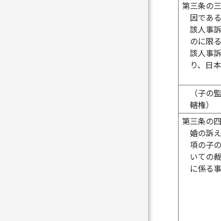
第三条の
因であ
該人事
のに限
該人事
り、日
（子の
轄権）
第三条の
婚の訴
項の子
いての
に係る