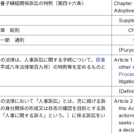
 養子縁組関係訴訟の特例（第四十六条）
Chapter I
Adoptive
Supple
一章 総則
Ch
第一節 通則
）
(Purp
この法律は、人事訴訟に関する手続について、
民事
Article 1
（平成八年法律第百九号）の特例等を定めるものと
other 
Proce
litigat
）
(Defini
この法律において「人事訴訟」とは、次に掲げる訴
Article 2
他の身分関係の形成又は存否の確認を目的とする訴
this Ac
下「人事に関する訴え」という。）に係る訴訟をい
action
seeks a
a decl