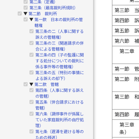
第
第二条（定義）
第三条（最高裁判所規則）
第三節 
第二節 裁判所
▶
第一款 日本の裁判所の管
▶
第四節 
轄権
第五節 
第三条の二（人事に関する
訴えの管轄権）
第六節 
第三条の三（関連請求の併
合による管轄権）
第二章
第三条の四（子の監護に関
する処分についての裁判に
係る事件等の管轄権）
第一節 
第三条の五（特別の事情に
よる訴えの却下）
第二節 
第二款 管轄
▶
第四条（人事に関する訴え
の管轄）
第三節 
第五条（併合請求における
管轄）
第六条（調停事件が係属し
第四節 
ていた家庭裁判所の自庁処
第三章
理）
第七条（遅滞を避ける等の
条）
ための移送）