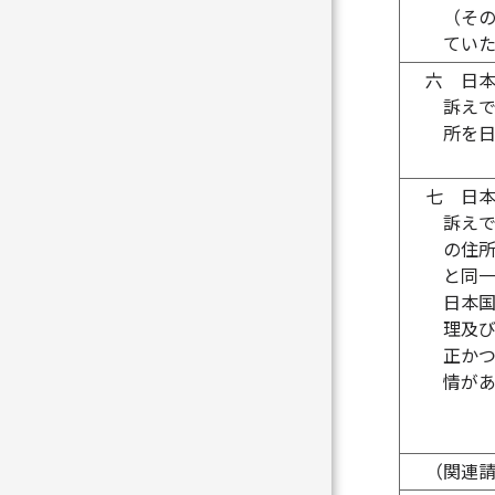
（そ
てい
六
日
訴え
所を
七
日
訴え
の住
と同
日本
理及
正か
情が
（関連