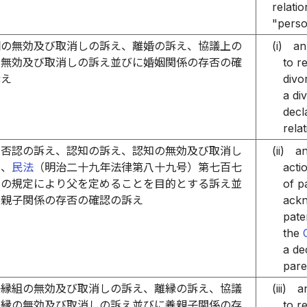
relatio
"perso
姻の無効及び取消しの訴え、離婚の訴え、協議上の
(i)
an
の無効及び取消しの訴え並びに婚姻関係の存否の確
to r
訴え
divo
a di
decl
relat
出否認の訴え、認知の訴え、認知の無効及び取消し
(ii)
an
え、
民法
（明治二十九年法律第八十九号）第七百七
acti
条の規定により父を定めることを目的とする訴え並
of p
実親子関係の存否の確認の訴え
ackn
pate
the
a de
pare
子縁組の無効及び取消しの訴え、離縁の訴え、協議
(iii)
a
離縁の無効及び取消しの訴え並びに養親子関係の存
to r