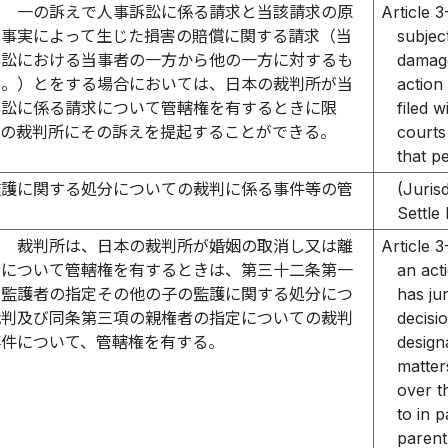
三
一の訴えで人事訴訟に係る請求と当該請求の原
Article 3
る事実によって生じた損害の賠償に関する請求（当
subject
訴訟における当事者の一方から他の一方に対するも
damage
る。）とをする場合においては、日本の裁判所が当
action
訴訟に係る請求について管轄権を有するときに限
filed 
本の裁判所にその訴えを提起することができる。
courts 
that pe
監護に関する処分についての裁判に係る事件等の管
(Juris
Settle
四
裁判所は、日本の裁判所が婚姻の取消し又は離
Article 3
えについて管轄権を有するときは、第三十二条第一
an act
の監護者の指定その他の子の監護に関する処分につ
has jur
裁判及び同条第三項の親権者の指定についての裁判
decisio
事件について、管轄権を有する。
design
matters
over t
to in p
parent