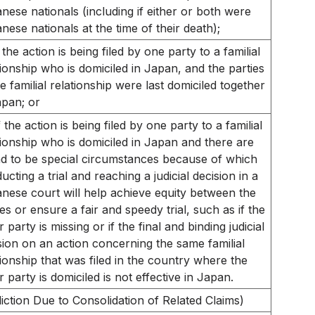
nese nationals (including if either or both were
nese nationals at the time of their death);
f the action is being filed by one party to a familial
tionship who is domiciled in Japan, and the parties
he familial relationship were last domiciled together
apan; or
f the action is being filed by one party to a familial
tionship who is domiciled in Japan and there are
d to be special circumstances because of which
ucting a trial and reaching a judicial decision in a
nese court will help achieve equity between the
ies or ensure a fair and speedy trial, such as if the
 party is missing or if the final and binding judicial
sion on an action concerning the same familial
tionship that was filed in the country where the
r party is domiciled is not effective in Japan.
diction Due to Consolidation of Related Claims)