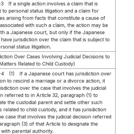
-3
If a single action involves a claim that is
 to personal status litigation and a claim for
s arising from facts that constitute a cause of
 associated with such a claim, the action may be
with a Japanese court, but only if the Japanese
have jurisdiction over the claim that is subject to
rsonal status litigation.
diction Over Cases Involving Judicial Decisions to
 Matters Related to Child Custody)
-4
(1)
If a Japanese court has jurisdiction over
ion to rescind a marriage or a divorce action, it
isdiction over the case that involves the judicial
n referred to in Article 32, paragraph (1) to
ate the custodial parent and settle other such
 related to child custody, and it has jurisdiction
he case that involves the judicial decision referred
aragraph (3) of that Article to designate the
 with parental authority.