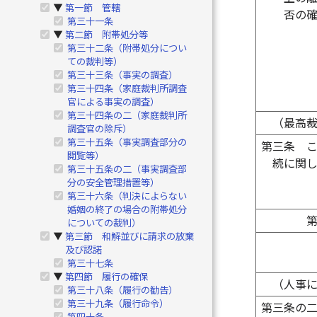
第一節 管轄
▶
否の
第三十一条
第二節 附帯処分等
▶
第三十二条（附帯処分につい
ての裁判等）
第三十三条（事実の調査）
第三十四条（家庭裁判所調査
官による事実の調査）
第三十四条の二（家庭裁判所
（最高
調査官の除斥）
第三十五条（事実調査部分の
第三条
閲覧等）
続に関
第三十五条の二（事実調査部
分の安全管理措置等）
第三十六条（判決によらない
婚姻の終了の場合の附帯処分
についての裁判）
第三節 和解並びに請求の放棄
▶
及び認諾
第三十七条
第四節 履行の確保
▶
（人事
第三十八条（履行の勧告）
第三十九条（履行命令）
第三条の
第四十条