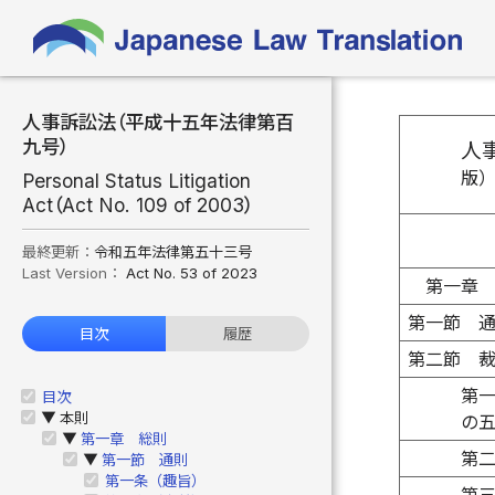
人事訴訟法（平成十五年法律第百
九号）
人
版
Personal Status Litigation
Act（Act No. 109 of 2003）
最終更新：
令和五年法律第五十三号
Last Version：
Act No. 53 of 2023
第一章
第一節 
目次
履歴
第二節 
第
目次
本則
▶
の
第一章 総則
▶
第
第一節 通則
▶
第一条（趣旨）