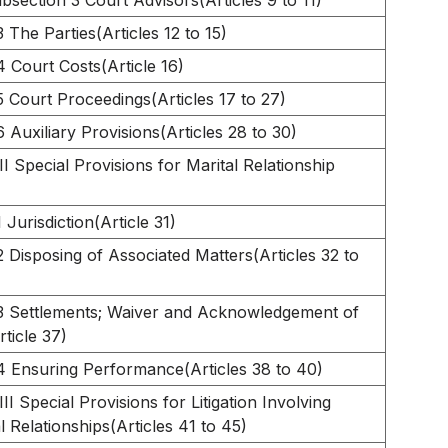
bsection 3 Court Advisors(Articles 9 to 11)
 The Parties(Articles 12 to 15)
4 Court Costs(Article 16)
5 Court Proceedings(Articles 17 to 27)
 Auxiliary Provisions(Articles 28 to 30)
I Special Provisions for Marital Relationship
 Jurisdiction(Article 31)
2 Disposing of Associated Matters(Articles 32 to
3 Settlements; Waiver and Acknowledgement of
ticle 37)
4 Ensuring Performance(Articles 38 to 40)
II Special Provisions for Litigation Involving
l Relationships(Articles 41 to 45)