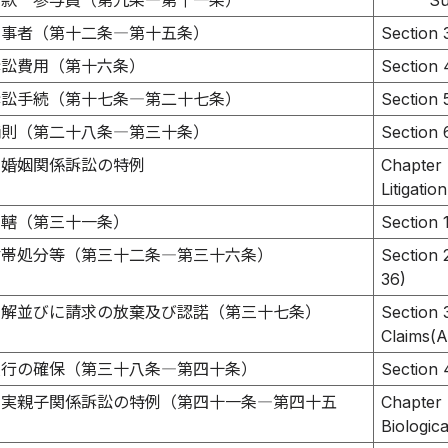
三款 参与員（第九条―第十一条）
Su
当事者（第十二条―第十五条）
Section 3
訴訟費用（第十六条）
Section 
訴訟手続（第十七条―第二十七条）
Section 
補則（第二十八条―第三十条）
Section 6
 婚姻関係訴訟の特例
Chapter I
Litigation
管轄（第三十一条）
Section 1
附帯処分等（第三十二条―第三十六条）
Section 
36)
和解並びに請求の放棄及び認諾（第三十七条）
Section 
Claims(Ar
履行の確保（第三十八条―第四十条）
Section 
 実親子関係訴訟の特例（第四十一条―第四十五
Chapter I
Biologica