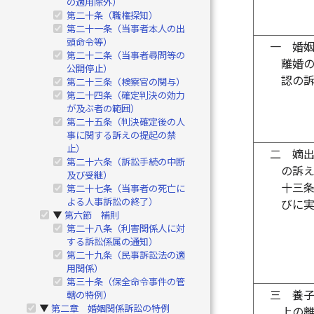
の適用除外）
第二十条（職権探知）
第二十一条（当事者本人の出
頭命令等）
一
婚
第二十二条（当事者尋問等の
離婚
公開停止）
認の
第二十三条（検察官の関与）
第二十四条（確定判決の効力
が及ぶ者の範囲）
第二十五条（判決確定後の人
事に関する訴えの提起の禁
止）
二
嫡
第二十六条（訴訟手続の中断
の訴
及び受継）
十三
第二十七条（当事者の死亡に
よる人事訴訟の終了）
びに
第六節 補則
▶
第二十八条（利害関係人に対
する訴訟係属の通知）
第二十九条（民事訴訟法の適
用関係）
第三十条（保全命令事件の管
三
養
轄の特例）
第二章 婚姻関係訴訟の特例
▶
上の