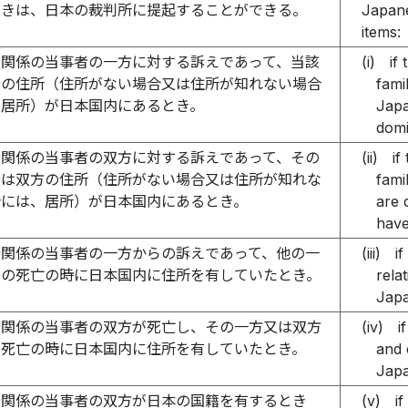
ときは、日本の裁判所に提起することができる。
Japane
items:
分関係の当事者の一方に対する訴えであって、当該
(i)
if
者の住所（住所がない場合又は住所が知れない場合
fami
、居所）が日本国内にあるとき。
Japa
domi
分関係の当事者の双方に対する訴えであって、その
(ii)
if
又は双方の住所（住所がない場合又は住所が知れな
fami
合には、居所）が日本国内にあるとき。
are 
have
分関係の当事者の一方からの訴えであって、他の一
(iii)
if
その死亡の時に日本国内に住所を有していたとき。
rela
Japa
分関係の当事者の双方が死亡し、その一方又は双方
(iv)
i
の死亡の時に日本国内に住所を有していたとき。
and 
Japa
分関係の当事者の双方が日本の国籍を有するとき
(v)
if