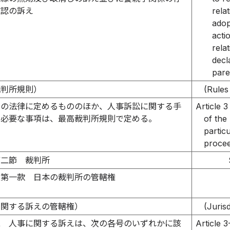
確認の訴え
rela
adop
acti
rela
decl
pare
裁判所規則）
(Rules
この法律に定めるもののほか、人事訴訟に関する手
Article 3
し必要な事項は、最高裁判所規則で定める。
of the
particu
procee
第二節 裁判所
第一款 日本の裁判所の管轄権
に関する訴えの管轄権）
(Juris
二
人事に関する訴えは、次の各号のいずれかに該
Article 3