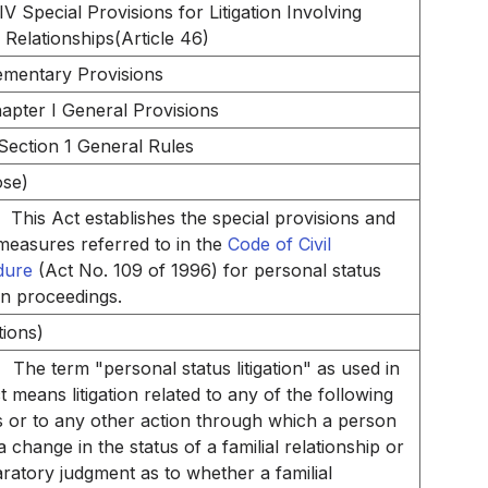
V Special Provisions for Litigation Involving
 Relationships(Article 46)
mentary Provisions
apter I General Provisions
Section 1 General Rules
ose)
This Act establishes the special provisions and
measures referred to in the
Code of Civil
dure
(Act No. 109 of 1996) for personal status
ion proceedings.
tions)
The term "personal status litigation" as used in
t means litigation related to any of the following
s or to any other action through which a person
 change in the status of a familial relationship or
aratory judgment as to whether a familial