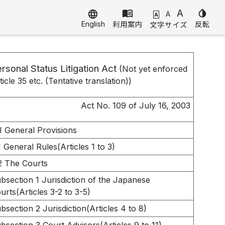
menu_book
A
invert_colors
language
A
A
English
利用案内
反転
文字サイズ
rsonal Status Litigation Act
(Not yet enforced
ticle 35 etc. (Tentative translation))
Act No. 109 of July 16, 2003
I General Provisions
 General Rules(Articles 1 to 3)
2 The Courts
bsection 1 Jurisdiction of the Japanese
urts(Articles 3-2 to 3-5)
bsection 2 Jurisdiction(Articles 4 to 8)