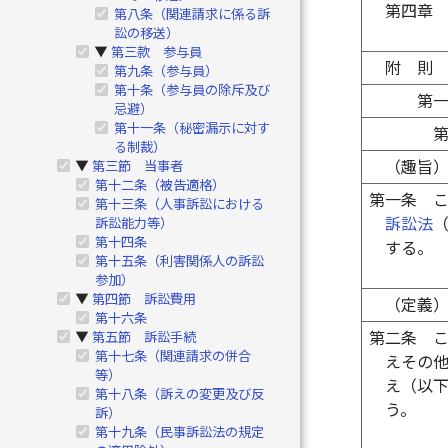
第四章
第八条（関連請求に係る訴
訟の移送）
第三款 参与員
▶
附 則
第九条（参与員）
第十条（参与員の除斥及び
第
忌避）
第十一条（秘密漏示に対す
る制裁）
（趣旨
第三節 当事者
▶
第十二条（被告適格）
第一条
第十三条（人事訴訟における
訴訟法
訴訟能力等）
第十四条
する。
第十五条（利害関係人の訴訟
参加）
第四節 訴訟費用
▶
（定義
第十六条
第二条
第五節 訴訟手続
▶
第十七条（関連請求の併合
えその
等）
え（以
第十八条（訴えの変更及び反
う。
訴）
第十九条（民事訴訟法の規定