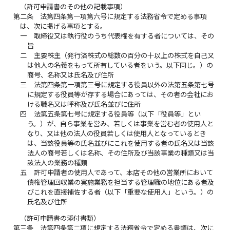
（許可申請書のその他の記載事項）
第二条
法第四条第一項第六号に規定する法務省令で定める事項
は、次に掲げる事項とする。
一
取締役又は執行役のうち代表権を有する者については、その
旨
二
主要株主（発行済株式の総数の百分の十以上の株式を自己又
は他人の名義をもって所有している者をいう。以下同じ。）の
商号、名称又は氏名及び住所
三
法第四条第一項第三号に規定する役員以外の法第五条第七号
に規定する役員等が存する場合にあっては、その者の会社にお
ける職名又は呼称及び氏名並びに住所
四
法第五条第七号に規定する役員等（以下「役員等」とい
う。）が、自ら事業を営み、若しくは事業を営む者の使用人と
なり、又は他の法人の役員若しくは使用人となっているとき
は、当該役員等の氏名並びにこれを使用する者の氏名又は当該
法人の商号若しくは名称、その住所及び当該事業の種類又は当
該法人の業務の種類
五
許可申請者の使用人であって、本店その他の営業所において
債権管理回収業の実施業務を担当する管理職の地位にある者及
びこれを直接補佐する者（以下「重要な使用人」という。）の
氏名及び住所
（許可申請書の添付書類）
第三条
法第四条第二項に規定する法務省令で定める書類は、次に