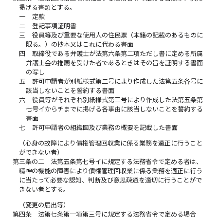
掲げる書類とする。
一
定款
二
登記事項証明書
三
役員等及び重要な使用人の住民票（本籍の記載のあるものに
限る。）の抄本又はこれに代わる書面
四
取締役である弁護士が法第六条第二項ただし書に定める所属
弁護士会の推薦を受けた者であるときはその旨を証明する書面
の写し
五
許可申請者が別紙様式第二号により作成した法第五条各号に
該当しないことを誓約する書面
六
役員等がそれぞれ別紙様式第三号により作成した法第五条第
七号イからチまでに掲げる各事由に該当しないことを誓約する
書面
七
許可申請者の組織図及び業務の概要を記載した書面
（心身の故障により債権管理回収業に係る業務を適正に行うこと
ができない者）
第三条の二
法第五条第七号イに規定する法務省令で定める者は、
精神の機能の障害により債権管理回収業に係る業務を適正に行う
に当たって必要な認知、判断及び意思疎通を適切に行うことがで
きない者とする。
（変更の届出等）
第四条
法第七条第一項第三号に規定する法務省令で定める場合