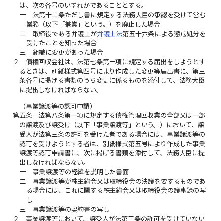
は、次の各号のいずれかであることとする。
一
法第十二条ただし書に規定する法務大臣の承認を受けて営む
業務（以下「兼業」という。）を廃止した場合
二
取締役である弁護士が
弁護士法
第五十六条による懲戒処分を
受けたことを知った場合
三
組織に変更があった場合
２
債権回収会社は、法第七条第一項に規定する届出をしようとす
るときは、別紙様式第四号により作成した変更等届出書に、第三
条各号に掲げる書類のうち変更に係るものを添付して、法務大臣
に提出しなければならない。
（事業譲渡等の認可申請）
第五条
法第八条第一項に規定する債権管理回収業の全部又は一部
の譲渡及び譲受け（以下「事業譲渡等」という。）において、譲
受人が法第三条の許可を受けた者である場合には、事業譲渡等の
認可を受けようとする者は、別紙様式第五号により作成した事業
譲渡等認可申請書に、次に掲げる書類を添付して、法務大臣に提
出しなければならない。
一
事業譲渡等の経緯を説明した書面
二
事業譲渡等が株主総会又は取締役会の決議を要するものであ
る場合には、これに関する株主総会又は取締役会の議事録の写
し
三
事業譲渡等の契約書の写し
２
事業譲渡等において、譲受人が法第三条の許可を受けていない