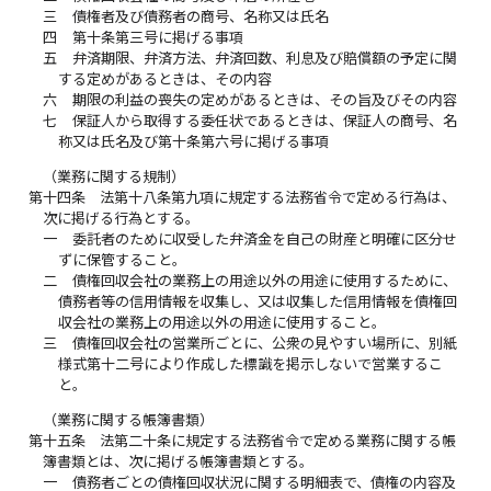
三
債権者及び債務者の商号、名称又は氏名
四
第十条第三号に掲げる事項
五
弁済期限、弁済方法、弁済回数、利息及び賠償額の予定に関
する定めがあるときは、その内容
六
期限の利益の喪失の定めがあるときは、その旨及びその内容
七
保証人から取得する委任状であるときは、保証人の商号、名
称又は氏名及び第十条第六号に掲げる事項
（業務に関する規制）
第十四条
法第十八条第九項に規定する法務省令で定める行為は、
次に掲げる行為とする。
一
委託者のために収受した弁済金を自己の財産と明確に区分せ
ずに保管すること。
二
債権回収会社の業務上の用途以外の用途に使用するために、
債務者等の信用情報を収集し、又は収集した信用情報を債権回
収会社の業務上の用途以外の用途に使用すること。
三
債権回収会社の営業所ごとに、公衆の見やすい場所に、別紙
様式第十二号により作成した標識を掲示しないで営業するこ
と。
（業務に関する帳簿書類）
第十五条
法第二十条に規定する法務省令で定める業務に関する帳
簿書類とは、次に掲げる帳簿書類とする。
一
債務者ごとの債権回収状況に関する明細表で、債権の内容及