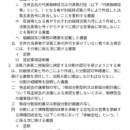
ニ
合併会社の代表取締役又は代表執行役（以下「代表取締役
等」という。）となる者が別紙様式第八号により作成した法
第五条各号に該当しないことを誓約する書面
ホ
役員等となる者がそれぞれ別紙様式第九号により作成した
法第五条第七号イからチまでに掲げる各事由に該当しないこ
とを誓約する書面
ヘ
組織図及び業務の概要を記載した書面
五
合併の当事者が法第三条の許可を受けていない者である場合
には、その者に係る次に掲げる書類
イ
定款
ロ
登記事項証明書
２
法第八条第二項後段に規定する分割の認可を受けようとする者
は、別紙様式第七号の二により作成した分割認可申請書に、次に
掲げる書類を添付して、法務大臣に提出しなければならない。
一
分割の経緯等を説明した書面
二
株主総会の議事録の写し（吸収分割契約又は新設分割計画に
ついて株主総会の決議による承認を要しないときは、取締役会
の議事録の写し）
三
吸収分割契約書又は新設分割計画書の写し
四
分割により債権管理回収業を承継する会社又は営業を承継す
る債権回収会社（以下この号において「承継会社」という。）
に係る次に掲げる書類
イ
定款