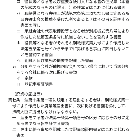
ロ
役員等となる者及び重要な使用人となる者の住民票（本籍
の記載のあるものに限る。）の抄本又はこれに代わる書面
ハ
取締役となる弁護士が法第六条第二項ただし書に定める所
属弁護士会の推薦を受けた者であるときはその旨を証明する
書面の写し
ニ
承継会社の代表取締役等となる者が別紙様式第八号により
作成した法第五条各号に該当しないことを誓約する書面
ホ
役員等となる者がそれぞれ別紙様式第九号により作成した
法第五条第七号イからチまでに掲げる各事由に該当しないこ
とを誓約する書面
ヘ
組織図及び業務の概要を記載した書面
五
分割をする会社が債権回収会社でない場合において当該分割
をする会社に係る次に掲げる書類
イ
定款
ロ
登記事項証明書
（廃業の届出等）
第七条
法第十条第一項に規定する届出をする者は、別紙様式第十
号により作成した廃業等届出書に、次に掲げる書面を添付して、
法務大臣に提出しなければならない。
一
届出をする者が法第十条第一項各号の区分に応じその号に定
める者である旨を証する書類
二
届出に係る事項を記載した登記事項証明書又はこれに代わる
書面