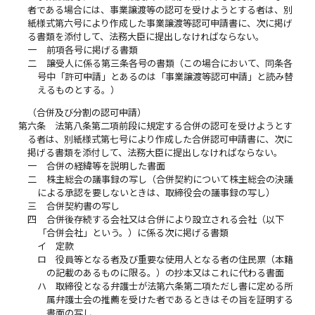
者である場合には、事業譲渡等の認可を受けようとする者は、別
紙様式第六号により作成した事業譲渡等認可申請書に、次に掲げ
る書類を添付して、法務大臣に提出しなければならない。
一
前項各号に掲げる書類
二
譲受人に係る第三条各号の書類（この場合において、同条各
号中「許可申請」とあるのは「事業譲渡等認可申請」と読み替
えるものとする。）
（合併及び分割の認可申請）
第六条
法第八条第二項前段に規定する合併の認可を受けようとす
る者は、別紙様式第七号により作成した合併認可申請書に、次に
掲げる書類を添付して、法務大臣に提出しなければならない。
一
合併の経緯等を説明した書面
二
株主総会の議事録の写し（合併契約について株主総会の決議
による承認を要しないときは、取締役会の議事録の写し）
三
合併契約書の写し
四
合併後存続する会社又は合併により設立される会社（以下
「合併会社」という。）に係る次に掲げる書類
イ
定款
ロ
役員等となる者及び重要な使用人となる者の住民票（本籍
の記載のあるものに限る。）の抄本又はこれに代わる書面
ハ
取締役となる弁護士が法第六条第二項ただし書に定める所
属弁護士会の推薦を受けた者であるときはその旨を証明する
書面の写し