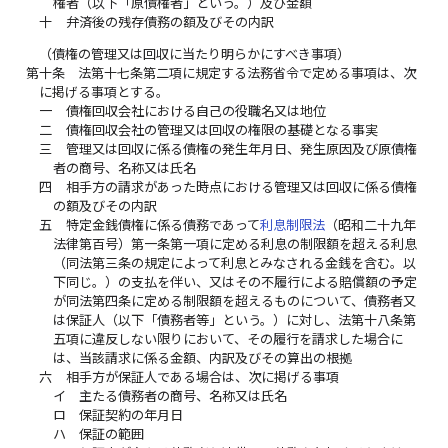
権者（以下「原債権者」という。）及び金額
十
弁済後の残存債務の額及びその内訳
（債権の管理又は回収に当たり明らかにすべき事項）
第十条
法第十七条第二項に規定する法務省令で定める事項は、次
に掲げる事項とする。
一
債権回収会社における自己の役職名又は地位
二
債権回収会社の管理又は回収の権限の基礎となる事実
三
管理又は回収に係る債権の発生年月日、発生原因及び原債権
者の商号、名称又は氏名
四
相手方の請求があった時点における管理又は回収に係る債権
の額及びその内訳
五
特定金銭債権に係る債務であって
利息制限法
（昭和二十九年
法律第百号）第一条第一項に定める利息の制限額を超える利息
（同法第三条の規定によって利息とみなされる金銭を含む。以
下同じ。）の支払を伴い、又はその不履行による賠償額の予定
が同法第四条に定める制限額を超えるものについて、債務者又
は保証人（以下「債務者等」という。）に対し、法第十八条第
五項に違反しない限りにおいて、その履行を請求した場合に
は、当該請求に係る金額、内訳及びその算出の根拠
六
相手方が保証人である場合は、次に掲げる事項
イ
主たる債務者の商号、名称又は氏名
ロ
保証契約の年月日
ハ
保証の範囲