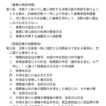
（兼業の承認申請）
第八条
法第十二条ただし書に規定する法務大臣の承認を受けよう
とする者は、別紙様式第十一号により作成した兼業承認申請書
に、次に掲げるものを記載した書類を添付して、法務大臣に提出
しなければならない。
一
兼業の内容及び方法
二
兼業に係る損失の危険の管理方法
三
兼業を所掌する組織及び人員配置
（受取証書の記載事項）
第九条
法第十五条第一項に規定する法務省令で定める事項は、次
に掲げる事項とする。
一
債権回収会社の商号、本店の所在地及び許可番号
二
受領金額及びその利息、賠償額の予定（違約金を含む。以下
同じ。）に基づく賠償金又は元本への充当額
三
受領年月日
四
弁済を受けた旨を示す文字
五
弁済金を受領した者の氏名
六
債務者の商号、名称又は氏名
七
債務者以外の者が債務の弁済をした場合には、その者の商
号、名称又は氏名
八
弁済を受けた債権の債権者の商号、名称又は氏名
九
弁済を受けた債権の発生年月日、発生原因並びに発生時の債