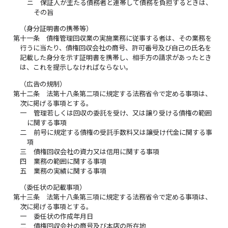
ニ
保証人が主たる債務者と連帯して債務を負担するときは、
その旨
（身分証明書の携帯等）
第十一条
債権管理回収業の実施業務に従事する者は、その業務を
行うに当たり、債権回収会社の商号、許可番号及び自己の氏名を
記載した身分を示す証明書を携帯し、相手方の請求があったとき
は、これを提示しなければならない。
（広告の規制）
第十二条
法第十八条第二項に規定する法務省令で定める事項は、
次に掲げる事項とする。
一
管理若しくは回収の委託を受け、又は譲り受ける債権の範囲
に関する事項
二
前号に規定する債権の受託手数料又は譲受け代金に関する事
項
三
債権回収会社の資力又は信用に関する事項
四
業務の範囲に関する事項
五
業務の実績に関する事項
（委任状の記載事項）
第十三条
法第十八条第三項に規定する法務省令で定める事項は、
次に掲げる事項とする。
一
委任状の作成年月日
二
債権回収会社の商号及び本店の所在地