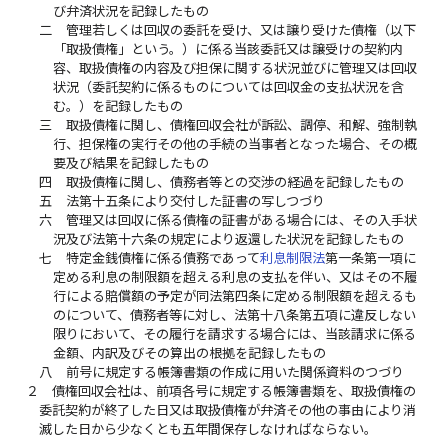
び弁済状況を記録したもの
二
管理若しくは回収の委託を受け、又は譲り受けた債権（以下
「取扱債権」という。）に係る当該委託又は譲受けの契約内
容、取扱債権の内容及び担保に関する状況並びに管理又は回収
状況（委託契約に係るものについては回収金の支払状況を含
む。）を記録したもの
三
取扱債権に関し、債権回収会社が訴訟、調停、和解、強制執
行、担保権の実行その他の手続の当事者となった場合、その概
要及び結果を記録したもの
四
取扱債権に関し、債務者等との交渉の経過を記録したもの
五
法第十五条により交付した証書の写しつづり
六
管理又は回収に係る債権の証書がある場合には、その入手状
況及び法第十六条の規定により返還した状況を記録したもの
七
特定金銭債権に係る債務であって
利息制限法
第一条第一項に
定める利息の制限額を超える利息の支払を伴い、又はその不履
行による賠償額の予定が同法第四条に定める制限額を超えるも
のについて、債務者等に対し、法第十八条第五項に違反しない
限りにおいて、その履行を請求する場合には、当該請求に係る
金額、内訳及びその算出の根拠を記録したもの
八
前号に規定する帳簿書類の作成に用いた関係資料のつづり
２
債権回収会社は、前項各号に規定する帳簿書類を、取扱債権の
委託契約が終了した日又は取扱債権が弁済その他の事由により消
滅した日から少なくとも五年間保存しなければならない。