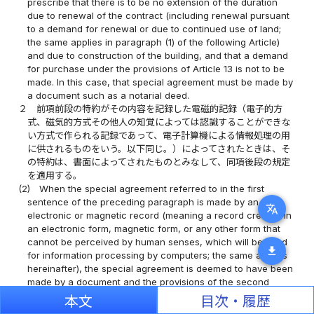
prescribe that there is to be no extension of the duration
due to renewal of the contract (including renewal pursuant
to a demand for renewal or due to continued use of land;
the same applies in paragraph (1) of the following Article)
and due to construction of the building, and that a demand
for purchase under the provisions of Article 13 is not to be
made. In this case, that special agreement must be made by
a document such as a notarial deed.
２
前項前段の特約がその内容を記録した電磁的記録（電子的方
式、磁気的方式その他人の知覚によっては認識することができな
い方式で作られる記録であって、電子計算機による情報処理の用
に供されるものをいう。以下同じ。）によってされたときは、そ
の特約は、書面によってされたものとみなして、同項後段の規定
を適用する。
(2)
When the special agreement referred to in the first
sentence of the preceding paragraph is made by an
translate
electronic or magnetic record (meaning a record created in
an electronic form, magnetic form, or any other form that
cannot be perceived by human senses, which will be used
download
for information processing by computers; the same applies
hereinafter), the special agreement is deemed to have been
made by a document and the provisions of the second
sentence of that paragraph apply.
本文
目次・履歴