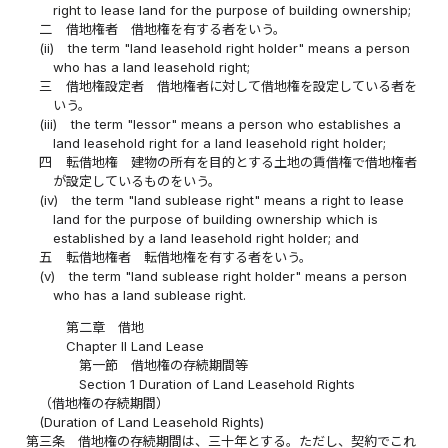
right to lease land for the purpose of building ownership;
二
借地権者 借地権を有する者をいう。
(ii)
the term "land leasehold right holder" means a person
who has a land leasehold right;
三
借地権設定者 借地権者に対して借地権を設定している者を
いう。
(iii)
the term "lessor" means a person who establishes a
land leasehold right for a land leasehold right holder;
四
転借地権 建物の所有を目的とする土地の賃借権で借地権者
が設定しているものをいう。
(iv)
the term "land sublease right" means a right to lease
land for the purpose of building ownership which is
established by a land leasehold right holder; and
五
転借地権者 転借地権を有する者をいう。
(v)
the term "land sublease right holder" means a person
who has a land sublease right.
第二章 借地
Chapter II Land Lease
第一節 借地権の存続期間等
Section 1 Duration of Land Leasehold Rights
（借地権の存続期間）
(Duration of Land Leasehold Rights)
第三条
借地権の存続期間は、三十年とする。ただし、契約でこれ