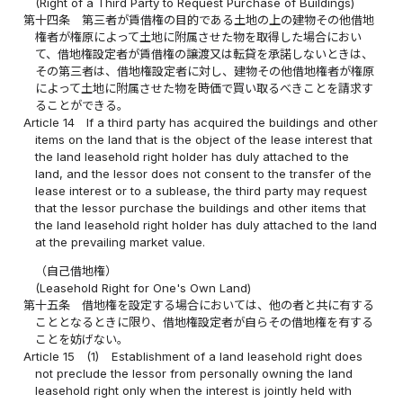
(Right of a Third Party to Request Purchase of Buildings)
第十四条
第三者が賃借権の目的である土地の上の建物その他借地
権者が権原によって土地に附属させた物を取得した場合におい
て、借地権設定者が賃借権の譲渡又は転貸を承諾しないときは、
その第三者は、借地権設定者に対し、建物その他借地権者が権原
によって土地に附属させた物を時価で買い取るべきことを請求す
ることができる。
Article 14
If a third party has acquired the buildings and other
items on the land that is the object of the lease interest that
the land leasehold right holder has duly attached to the
land, and the lessor does not consent to the transfer of the
lease interest or to a sublease, the third party may request
that the lessor purchase the buildings and other items that
the land leasehold right holder has duly attached to the land
at the prevailing market value.
（自己借地権）
(Leasehold Right for One's Own Land)
第十五条
借地権を設定する場合においては、他の者と共に有する
こととなるときに限り、借地権設定者が自らその借地権を有する
ことを妨げない。
Article 15
(1)
Establishment of a land leasehold right does
not preclude the lessor from personally owning the land
leasehold right only when the interest is jointly held with