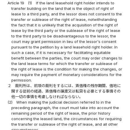
Article 19
(1)
If the land leasehold right holder intends to
transfer building on the land that is the object of right of
lease to a third party, and the lessor does not consent to the
transfer or sublease of the right of lease, notwithstanding
the fact that it is unlikely that the acquisition of the right of
lease by the third party or the sublease of the right of lease
to the third party to be disadvantageous to the lessor, the
court may grant permission in lieu of the lessor's consent
pursuant to the petition by a land leasehold right holder. In
such a case, if it is necessary for facilitating equitable
benefit between the parties, the court may order changes to
the land lease terms for which the transfer or sublease of
the right of lease is the condition for making the changes, or
may require the payment of monetary considerations for the
permission.
２
裁判所は、前項の裁判をするには、賃借権の残存期間、借地に
関する従前の経過、賃借権の譲渡又は転貸を必要とする事情その
他一切の事情を考慮しなければならない。
(2)
When making the judicial decision referred to in the
preceding paragraph, the court must take into account the
remaining period of the right of lease, the prior history
concerning the leased land, the circumstances for requiring
the transfer or sublease of the right of lease, and all other
circumstances.