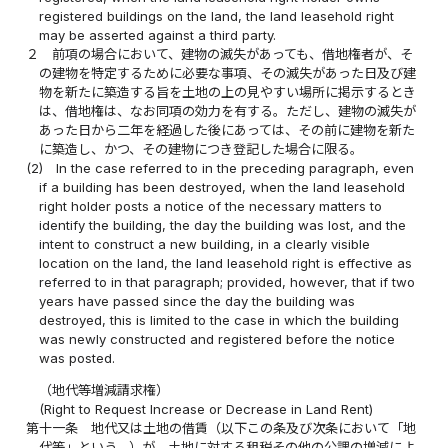
registered buildings on the land, the land leasehold right
may be asserted against a third party.
２
前項の場合において、建物の滅失があっても、借地権者が、そ
の建物を特定するために必要な事項、その滅失があった日及び建
物を新たに築造する旨を土地の上の見やすい場所に掲示するとき
は、借地権は、なお同項の効力を有する。ただし、建物の滅失が
あった日から二年を経過した後にあっては、その前に建物を新た
に築造し、かつ、その建物につき登記した場合に限る。
(2)
In the case referred to in the preceding paragraph, even
if a building has been destroyed, when the land leasehold
right holder posts a notice of the necessary matters to
identify the building, the day the building was lost, and the
intent to construct a new building, in a clearly visible
location on the land, the land leasehold right is effective as
referred to in that paragraph; provided, however, that if two
years have passed since the day the building was
destroyed, this is limited to the case in which the building
was newly constructed and registered before the notice
was posted.
（地代等増減請求権）
(Right to Request Increase or Decrease in Land Rent)
第十一条
地代又は土地の借賃（以下この条及び次条において「地
代等」という。）が、土地に対する租税その他の公課の増減によ