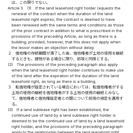
は、この限りでない。
Article 5
(1)
If the land leasehold right holder requests the
renewal of the contract when the duration of the land
leasehold right expires, the contract is deemed to have
been renewed with the same terms and conditions as those
of the prior contract in addition to what is prescribed in the
provisions of the preceding Article, as long as there is a
building; provided, however, that this does not apply when
the lessor makes an objection without delay.
２
借地権の存続期間が満了した後、借地権者が土地の使用を継続
するときも、建物がある場合に限り、前項と同様とする。
(2)
The provisions of the preceding paragraph also apply
when the land leasehold right holder continues to make use
of the land after the expiration of the duration of the land
leasehold right, as long as there is a building.
３
転借地権が設定されている場合においては、転借地権者がする
土地の使用の継続を借地権者がする土地の使用の継続とみなし
て、借地権者と借地権設定者との間について前項の規定を適用す
る。
(3)
If a land sublease right has been established, the
continued use of land by a land sublease right holder is
deemed to be the continued use of land by a land leasehold
right holder, and the provisions of the preceding paragraph
apply to the relationship between the land leasehold right