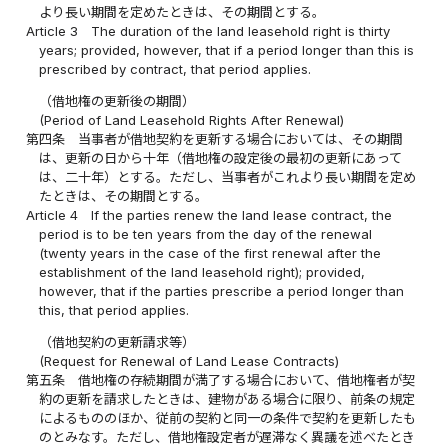
より長い期間を定めたときは、その期間とする。
Article 3
The duration of the land leasehold right is thirty
years; provided, however, that if a period longer than this is
prescribed by contract, that period applies.
（借地権の更新後の期間）
(Period of Land Leasehold Rights After Renewal)
第四条
当事者が借地契約を更新する場合においては、その期間
は、更新の日から十年（借地権の設定後の最初の更新にあって
は、二十年）とする。ただし、当事者がこれより長い期間を定め
たときは、その期間とする。
Article 4
If the parties renew the land lease contract, the
period is to be ten years from the day of the renewal
(twenty years in the case of the first renewal after the
establishment of the land leasehold right); provided,
however, that if the parties prescribe a period longer than
this, that period applies.
（借地契約の更新請求等）
(Request for Renewal of Land Lease Contracts)
第五条
借地権の存続期間が満了する場合において、借地権者が契
約の更新を請求したときは、建物がある場合に限り、前条の規定
によるもののほか、従前の契約と同一の条件で契約を更新したも
のとみなす。ただし、借地権設定者が遅滞なく異議を述べたとき