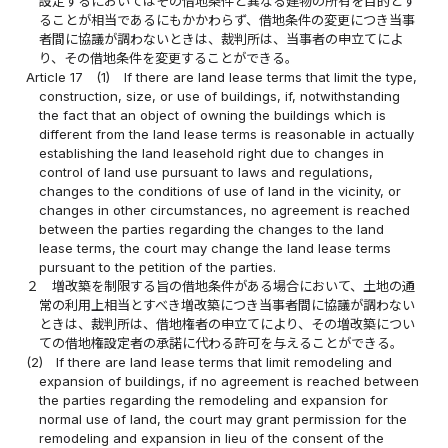
設定するにおいてはその借地条件と異なる建物の所有を目的とす
ることが相当であるにもかかわらず、借地条件の変更につき当事
者間に協議が調わないときは、裁判所は、当事者の申立てによ
り、その借地条件を変更することができる。
Article 17
(1)
If there are land lease terms that limit the type,
construction, size, or use of buildings, if, notwithstanding
the fact that an object of owning the buildings which is
different from the land lease terms is reasonable in actually
establishing the land leasehold right due to changes in
control of land use pursuant to laws and regulations,
changes to the conditions of use of land in the vicinity, or
changes in other circumstances, no agreement is reached
between the parties regarding the changes to the land
lease terms, the court may change the land lease terms
pursuant to the petition of the parties.
２
増改築を制限する旨の借地条件がある場合において、土地の通
常の利用上相当とすべき増改築につき当事者間に協議が調わない
ときは、裁判所は、借地権者の申立てにより、その増改築につい
ての借地権設定者の承諾に代わる許可を与えることができる。
(2)
If there are land lease terms that limit remodeling and
expansion of buildings, if no agreement is reached between
the parties regarding the remodeling and expansion for
normal use of land, the court may grant permission for the
remodeling and expansion in lieu of the consent of the