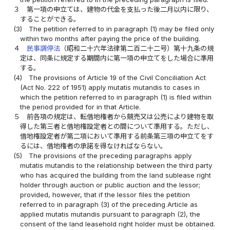
３
第一項の申立ては、建物の代金を支払った後二月以内に限り、
することができる。
(3)
The petition referred to in paragraph (1) may be filed only
within two months after paying the price of the building.
４
民事調停法
（昭和二十六年法律第二百二十二号）第十九条の規
定は、同条に規定する期間内に第一項の申立てをした場合に準用
する。
(4)
The provisions of Article 19 of the Civil Conciliation Act
(Act No. 222 of 1951) apply mutatis mutandis to cases in
which the petition referred to in paragraph (1) is filed within
the period provided for in that Article.
５
前各項の規定は、転借地権者から競売又は公売により建物を取
得した第三者と借地権設定者との間について準用する。ただし、
借地権設定者が第二項において準用する前条第三項の申立てをす
るには、借地権者の承諾を得なければならない。
(5)
The provisions of the preceding paragraphs apply
mutatis mutandis to the relationship between the third party
who has acquired the building from the land sublease right
holder through auction or public auction and the lessor;
provided, however, that if the lessor files the petition
referred to in paragraph (3) of the preceding Article as
applied mutatis mutandis pursuant to paragraph (2), the
consent of the land leasehold right holder must be obtained.