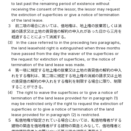
to last past the remaining period of existence without
receiving the consent of the lessor, the lessor may request
the extinction of superficies or give a notice of termination
of the land lease.
３
前二項の場合においては、借地権は、地上権の放棄若しくは消
滅の請求又は土地の賃貸借の解約の申入れがあった日から三月を
経過することによって消滅する。
(3)
In the case referred to in the preceding two paragraphs,
the land leasehold right is extinguished when three months
have passed from the day the waiver of the superficies or
the request for extinction of superficies, or the notice of
termination of the land lease was made.
４
第一項に規定する地上権の放棄又は土地の賃貸借の解約の申入
れをする権利は、第二項に規定する地上権の消滅の請求又は土地
の賃貸借の解約の申入れをする権利を制限する場合に限り、制限
することができる。
(4)
The right to waive the superficies or to give a notice of
termination of the land lease provided for in paragraph (1)
may be restricted only if the right to request the extinction of
superficies or to give a notice of termination of the land
lease provided for in paragraph (2) is restricted.
５
転借地権が設定されている場合においては、転借地権者がする
建物の築造を借地権者がする建物の築造とみなして、借地権者と