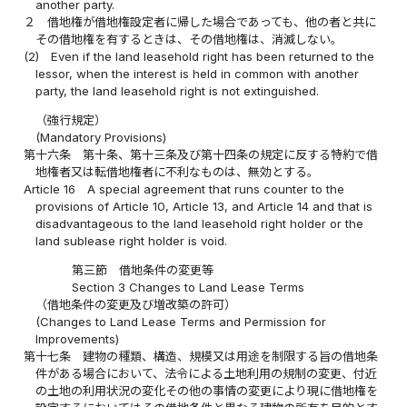
another party.
２
借地権が借地権設定者に帰した場合であっても、他の者と共に
その借地権を有するときは、その借地権は、消滅しない。
(2)
Even if the land leasehold right has been returned to the
lessor, when the interest is held in common with another
party, the land leasehold right is not extinguished.
（強行規定）
(Mandatory Provisions)
第十六条
第十条、第十三条及び第十四条の規定に反する特約で借
地権者又は転借地権者に不利なものは、無効とする。
Article 16
A special agreement that runs counter to the
provisions of Article 10, Article 13, and Article 14 and that is
disadvantageous to the land leasehold right holder or the
land sublease right holder is void.
第三節 借地条件の変更等
Section 3 Changes to Land Lease Terms
（借地条件の変更及び増改築の許可）
(Changes to Land Lease Terms and Permission for
Improvements)
第十七条
建物の種類、構造、規模又は用途を制限する旨の借地条
件がある場合において、法令による土地利用の規制の変更、付近
の土地の利用状況の変化その他の事情の変更により現に借地権を