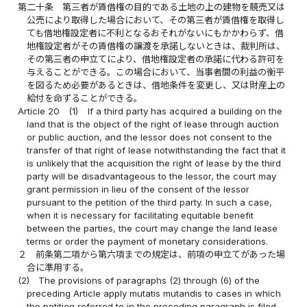
第二十条
第三者が賃借権の目的である土地の上の建物を競売又は
公売により取得した場合において、その第三者が賃借権を取得し
ても借地権設定者に不利となるおそれがないにもかかわらず、借
地権設定者がその賃借権の譲渡を承諾しないときは、裁判所は、
その第三者の申立てにより、借地権設定者の承諾に代わる許可を
与えることができる。この場合において、当事者間の利益の衡平
を図るため必要があるときは、借地条件を変更し、又は財産上の
給付を命ずることができる。
Article 20
(1)
If a third party has acquired a building on the
land that is the object of the right of lease through auction
or public auction, and the lessor does not consent to the
transfer of that right of lease notwithstanding the fact that it
is unlikely that the acquisition the right of lease by the third
party will be disadvantageous to the lessor, the court may
grant permission in lieu of the consent of the lessor
pursuant to the petition of the third party. In such a case,
when it is necessary for facilitating equitable benefit
between the parties, the court may change the land lease
terms or order the payment of monetary considerations.
２
前条第二項から第六項までの規定は、前項の申立てがあった場
合に準用する。
(2)
The provisions of paragraphs (2) through (6) of the
preceding Article apply mutatis mutandis to cases in which
the petition referred to in the preceding paragraph is filed.