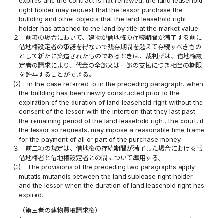
expires and the contract is not renewed, the land leasehold
right holder may request that the lessor purchase the
building and other objects that the land leasehold right
holder has attached to the land by title at the market value.
２
前項の場合において、建物が借地権の存続期間が満了する前に
借地権設定者の承諾を得ないで残存期間を超えて存続すべきもの
として新たに築造されたものであるときは、裁判所は、借地権設
定者の請求により、代金の全部又は一部の支払につき相当の期限
を許与することができる。
(2)
In the case referred to in the preceding paragraph, when
the building has been newly constructed prior to the
expiration of the duration of land leasehold right without the
consent of the lessor with the intention that they last past
the remaining period of the land leasehold right, the court, if
the lessor so requests, may impose a reasonable time frame
for the payment of all or part of the purchase money.
３
前二項の規定は、借地権の存続期間が満了した場合における転
借地権者と借地権設定者との間について準用する。
(3)
The provisions of the preceding two paragraphs apply
mutatis mutandis between the land sublease right holder
and the lessor when the duration of land leasehold right has
expired.
（第三者の建物買取請求権）