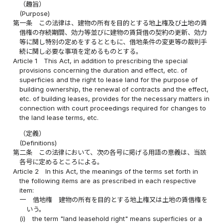
（趣旨）
(Purpose)
第一条
この法律は、建物の所有を目的とする地上権及び土地の賃
借権の存続期間、効力等並びに建物の賃貸借の契約の更新、効力
等に関し特別の定めをするとともに、借地条件の変更等の裁判手
続に関し必要な事項を定めるものとする。
Article 1
This Act, in addition to prescribing the special
provisions concerning the duration and effect, etc. of
superficies and the right to lease land for the purpose of
building ownership, the renewal of contracts and the effect,
etc. of building leases, provides for the necessary matters in
connection with court proceedings required for changes to
the land lease terms, etc.
（定義）
(Definitions)
第二条
この法律において、次の各号に掲げる用語の意義は、当該
各号に定めるところによる。
Article 2
In this Act, the meanings of the terms set forth in
the following items are as prescribed in each respective
item:
一
借地権 建物の所有を目的とする地上権又は土地の賃借権を
いう。
(i)
the term "land leasehold right" means superficies or a