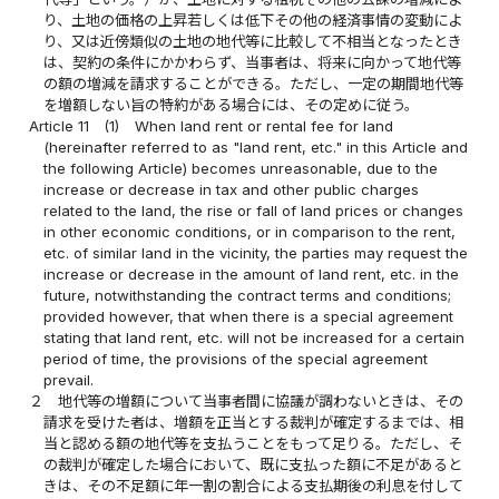
り、土地の価格の上昇若しくは低下その他の経済事情の変動によ
り、又は近傍類似の土地の地代等に比較して不相当となったとき
は、契約の条件にかかわらず、当事者は、将来に向かって地代等
の額の増減を請求することができる。ただし、一定の期間地代等
を増額しない旨の特約がある場合には、その定めに従う。
Article 11
(1)
When land rent or rental fee for land
(hereinafter referred to as "land rent, etc." in this Article and
the following Article) becomes unreasonable, due to the
increase or decrease in tax and other public charges
related to the land, the rise or fall of land prices or changes
in other economic conditions, or in comparison to the rent,
etc. of similar land in the vicinity, the parties may request the
increase or decrease in the amount of land rent, etc. in the
future, notwithstanding the contract terms and conditions;
provided however, that when there is a special agreement
stating that land rent, etc. will not be increased for a certain
period of time, the provisions of the special agreement
prevail.
２
地代等の増額について当事者間に協議が調わないときは、その
請求を受けた者は、増額を正当とする裁判が確定するまでは、相
当と認める額の地代等を支払うことをもって足りる。ただし、そ
の裁判が確定した場合において、既に支払った額に不足があると
きは、その不足額に年一割の割合による支払期後の利息を付して