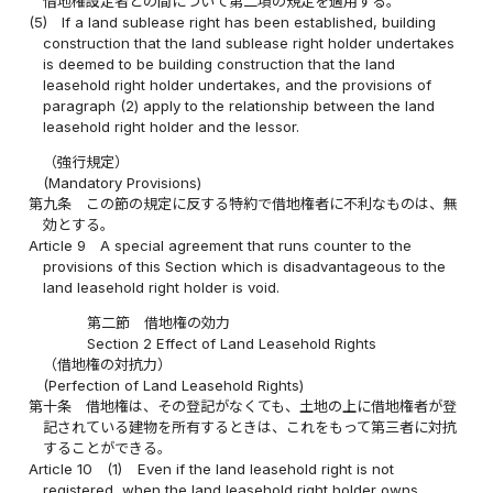
借地権設定者との間について第二項の規定を適用する。
(5)
If a land sublease right has been established, building
construction that the land sublease right holder undertakes
is deemed to be building construction that the land
leasehold right holder undertakes, and the provisions of
paragraph (2) apply to the relationship between the land
leasehold right holder and the lessor.
（強行規定）
(Mandatory Provisions)
第九条
この節の規定に反する特約で借地権者に不利なものは、無
効とする。
Article 9
A special agreement that runs counter to the
provisions of this Section which is disadvantageous to the
land leasehold right holder is void.
第二節 借地権の効力
Section 2 Effect of Land Leasehold Rights
（借地権の対抗力）
(Perfection of Land Leasehold Rights)
第十条
借地権は、その登記がなくても、土地の上に借地権者が登
記されている建物を所有するときは、これをもって第三者に対抗
することができる。
Article 10
(1)
Even if the land leasehold right is not
registered, when the land leasehold right holder owns