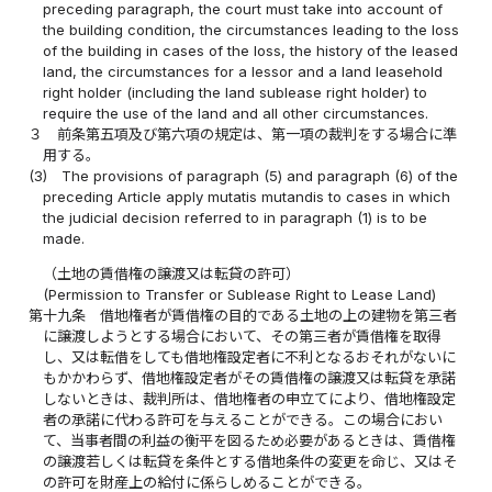
preceding paragraph, the court must take into account of
the building condition, the circumstances leading to the loss
of the building in cases of the loss, the history of the leased
land, the circumstances for a lessor and a land leasehold
right holder (including the land sublease right holder) to
require the use of the land and all other circumstances.
３
前条第五項及び第六項の規定は、第一項の裁判をする場合に準
用する。
(3)
The provisions of paragraph (5) and paragraph (6) of the
preceding Article apply mutatis mutandis to cases in which
the judicial decision referred to in paragraph (1) is to be
made.
（土地の賃借権の譲渡又は転貸の許可）
(Permission to Transfer or Sublease Right to Lease Land)
第十九条
借地権者が賃借権の目的である土地の上の建物を第三者
に譲渡しようとする場合において、その第三者が賃借権を取得
し、又は転借をしても借地権設定者に不利となるおそれがないに
もかかわらず、借地権設定者がその賃借権の譲渡又は転貸を承諾
しないときは、裁判所は、借地権者の申立てにより、借地権設定
者の承諾に代わる許可を与えることができる。この場合におい
て、当事者間の利益の衡平を図るため必要があるときは、賃借権
の譲渡若しくは転貸を条件とする借地条件の変更を命じ、又はそ
の許可を財産上の給付に係らしめることができる。