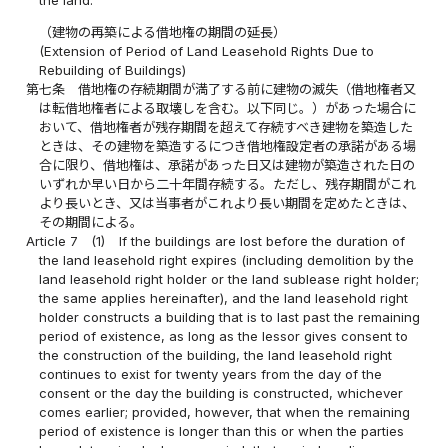
（建物の再築による借地権の期間の延長）
(Extension of Period of Land Leasehold Rights Due to
Rebuilding of Buildings)
第七条
借地権の存続期間が満了する前に建物の滅失（借地権者又
は転借地権者による取壊しを含む。以下同じ。）があった場合に
おいて、借地権者が残存期間を超えて存続すべき建物を築造した
ときは、その建物を築造するにつき借地権設定者の承諾がある場
合に限り、借地権は、承諾があった日又は建物が築造された日の
いずれか早い日から二十年間存続する。ただし、残存期間がこれ
より長いとき、又は当事者がこれより長い期間を定めたときは、
その期間による。
Article 7
(1)
If the buildings are lost before the duration of
the land leasehold right expires (including demolition by the
land leasehold right holder or the land sublease right holder;
the same applies hereinafter), and the land leasehold right
holder constructs a building that is to last past the remaining
period of existence, as long as the lessor gives consent to
the construction of the building, the land leasehold right
continues to exist for twenty years from the day of the
consent or the day the building is constructed, whichever
comes earlier; provided, however, that when the remaining
period of existence is longer than this or when the parties