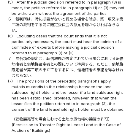
(5)
After the judicial decision referred to in paragraph (3) is
made, the petition referred to in paragraph (1) or (3) may not
be withdrawn without the agreement of the parties.
６
裁判所は、特に必要がないと認める場合を除き、第一項又は第
三項の裁判をする前に鑑定委員会の意見を聴かなければならな
い。
(6)
Excluding cases that the court finds that it is not
particularly necessary, the court must hear the opinion of a
committee of experts before making a judicial decision
referred to in paragraph (1) or (3).
７
前各項の規定は、転借地権が設定されている場合における転借
地権者と借地権設定者との間について準用する。ただし、借地権
設定者が第三項の申立てをするには、借地権者の承諾を得なけれ
ばならない。
(7)
The provisions of the preceding paragraphs apply
mutatis mutandis to the relationship between the land
sublease right holder and the lessor if a land sublease right
has been established; provided, however, that when the
lessor files the petition referred to in paragraph (3), the
consent of the land leasehold right holder must be obtained.
（建物競売等の場合における土地の賃借権の譲渡の許可）
(Permission to Transfer Right to Lease Land in the Case of
Auction of Buildings)