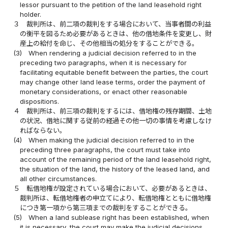
lessor pursuant to the petition of the land leasehold right
holder.
３
裁判所は、前二項の裁判をする場合において、当事者間の利益
の衡平を図るため必要があるときは、他の借地条件を変更し、財
産上の給付を命じ、その他相当の処分をすることができる。
(3)
When rendering a judicial decision referred to in the
preceding two paragraphs, when it is necessary for
facilitating equitable benefit between the parties, the court
may change other land lease terms, order the payment of
monetary considerations, or enact other reasonable
dispositions.
４
裁判所は、前三項の裁判をするには、借地権の残存期間、土地
の状況、借地に関する従前の経過その他一切の事情を考慮しなけ
ればならない。
(4)
When making the judicial decision referred to in the
preceding three paragraphs, the court must take into
account of the remaining period of the land leasehold right,
the situation of the land, the history of the leased land, and
all other circumstances.
５
転借地権が設定されている場合において、必要があるときは、
裁判所は、転借地権者の申立てにより、転借地権とともに借地権
につき第一項から第三項までの裁判をすることができる。
(5)
When a land sublease right has been established, when
it is necessary, the court may make the judicial decisions