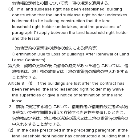
借地権設定者との間について第一項の規定を適用する。
(3)
If a land sublease right has been established, building
construction that the land sublease right holder undertakes
is deemed to be building construction that the land
leasehold right holder undertakes, and the provisions of
paragraph (1) apply between the land leasehold right holder
and the lessor.
（借地契約の更新後の建物の滅失による解約等）
(Termination Due to Loss of Buildings After Renewal of Land
Lease Contracts)
第八条
契約の更新の後に建物の滅失があった場合においては、借
地権者は、地上権の放棄又は土地の賃貸借の解約の申入れをする
ことができる。
Article 8
(1)
If the buildings are lost after the contract has
been renewed, the land leasehold right holder may waive
the superficies or give a notice of termination of the land
lease.
２
前項に規定する場合において、借地権者が借地権設定者の承諾
を得ないで残存期間を超えて存続すべき建物を築造したときは、
借地権設定者は、地上権の消滅の請求又は土地の賃貸借の解約の
申入れをすることができる。
(2)
In the case prescribed in the preceding paragraph, if the
land leasehold right holder has constructed a building that is