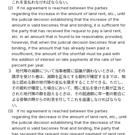
これを支払わなければならない。
(2)
If no agreement is reached between the parties
regarding the increase in the amount of land rent, etc., until
the judicial decision establishing that the increase of the
amount is valid becomes final and binding, it is sufficient for
the party that has received the request to pay a land rent,
etc. in an amount that is found to be reasonable; provided,
however, that when the judicial decision becomes final and
binding, if the amount that has already been paid is
insufficient, the amount of the shortfall must be paid with
the addition of interest on late payments at the rate of ten
percent per year.
３
地代等の減額について当事者間に協議が調わないときは、その
請求を受けた者は、減額を正当とする裁判が確定するまでは、相
当と認める額の地代等の支払を請求することができる。ただし、
その裁判が確定した場合において、既に支払を受けた額が正当と
された地代等の額を超えるときは、その超過額に年一割の割合に
よる受領の時からの利息を付してこれを返還しなければならな
い。
(3)
If no agreement is reached between the parties
regarding the decrease in the amount of land rent, etc., until
the judicial decision establishing that the decrease of the
amount is valid becomes final and binding, the party that
has received the request may request payment of land rent,