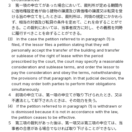
３
第一項の申立てがあった場合において、裁判所が定める期間内
に借地権設定者が自ら建物の譲渡及び賃借権の譲渡又は転貸を受
ける旨の申立てをしたときは、裁判所は、同項の規定にかかわら
ず、相当の対価及び転貸の条件を定めて、これを命ずることがで
きる。この裁判においては、当事者双方に対し、その義務を同時
に履行すべきことを命ずることができる。
(3)
In the case the petition referred to in paragraph (1) is
filed, if the lessor files a petition stating that they will
personally accept the transfer of the building and transfer
or sublease of the right of lease within the period
prescribed by the court, the court may specify a reasonable
consideration and sublease terms, and order the lessor to
pay the consideration and obey the terms, notwithstanding
the provisions of that paragraph. In that judicial decision, the
court may order both parties to perform their obligations
simultaneously.
４
前項の申立ては、第一項の申立てが取り下げられたとき、又は
不適法として却下されたときは、その効力を失う。
(4)
If the petition referred to in paragraph (1) is withdrawn or
is dismissed because it is not in accordance with the law,
the petition ceases to be effective.
５
第三項の裁判があった後は、第一項又は第三項の申立ては、当
事者の合意がある場合でなければ取り下げることができない。