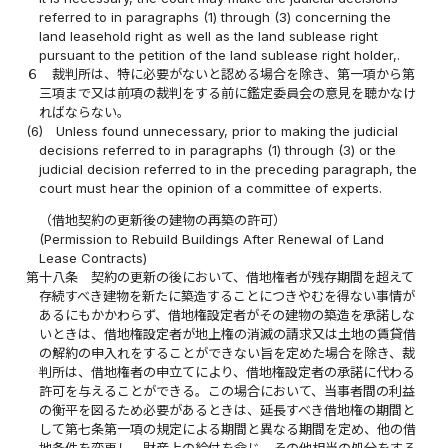
referred to in paragraphs (1) through (3) concerning the
land leasehold right as well as the land sublease right
pursuant to the petition of the land sublease right holder,.
６
裁判所は、特に必要がないと認める場合を除き、第一項から第
三項まで又は前項の裁判をする前に鑑定委員会の意見を聴かなけ
ればならない。
(6)
Unless found unnecessary, prior to making the judicial
decisions referred to in paragraphs (1) through (3) or the
judicial decision referred to in the preceding paragraph, the
court must hear the opinion of a committee of experts.
（借地契約の更新後の建物の再築の許可）
(Permission to Rebuild Buildings After Renewal of Land
Lease Contracts)
第十八条
契約の更新の後において、借地権者が残存期間を超えて
存続すべき建物を新たに築造することにつきやむを得ない事情が
あるにもかかわらず、借地権設定者がその建物の築造を承諾しな
いときは、借地権設定者が地上権の消滅の請求又は土地の賃貸借
の解約の申入れをすることができない旨を定めた場合を除き、裁
判所は、借地権者の申立てにより、借地権設定者の承諾に代わる
許可を与えることができる。この場合において、当事者間の利益
の衡平を図るため必要があるときは、延長すべき借地権の期間と
して第七条第一項の規定による期間と異なる期間を定め、他の借