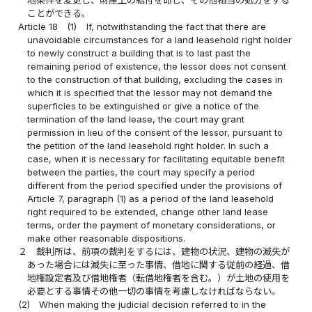
地条件を変更し、財産上の給付を命じ、その他相当の処分をする
ことができる。
Article 18
(1)
If, notwithstanding the fact that there are
unavoidable circumstances for a land leasehold right holder
to newly construct a building that is to last past the
remaining period of existence, the lessor does not consent
to the construction of that building, excluding the cases in
which it is specified that the lessor may not demand the
superficies to be extinguished or give a notice of the
termination of the land lease, the court may grant
permission in lieu of the consent of the lessor, pursuant to
the petition of the land leasehold right holder. In such a
case, when it is necessary for facilitating equitable benefit
between the parties, the court may specify a period
different from the period specified under the provisions of
Article 7, paragraph (1) as a period of the land leasehold
right required to be extended, change other land lease
terms, order the payment of monetary considerations, or
make other reasonable dispositions.
２
裁判所は、前項の裁判をするには、建物の状況、建物の滅失が
あった場合には滅失に至った事情、借地に関する従前の経過、借
地権設定者及び借地権者（転借地権者を含む。）が土地の使用を
必要とする事情その他一切の事情を考慮しなければならない。
(2)
When making the judicial decision referred to in the