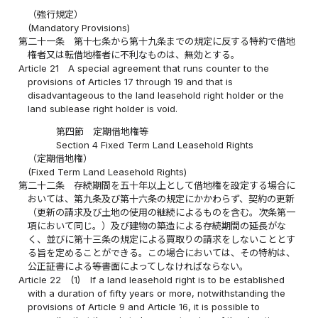
（強行規定）
(Mandatory Provisions)
第二十一条
第十七条から第十九条までの規定に反する特約で借地
権者又は転借地権者に不利なものは、無効とする。
Article 21
A special agreement that runs counter to the
provisions of Articles 17 through 19 and that is
disadvantageous to the land leasehold right holder or the
land sublease right holder is void.
第四節 定期借地権等
Section 4 Fixed Term Land Leasehold Rights
（定期借地権）
(Fixed Term Land Leasehold Rights)
第二十二条
存続期間を五十年以上として借地権を設定する場合に
おいては、第九条及び第十六条の規定にかかわらず、契約の更新
（更新の請求及び土地の使用の継続によるものを含む。次条第一
項において同じ。）及び建物の築造による存続期間の延長がな
く、並びに第十三条の規定による買取りの請求をしないこととす
る旨を定めることができる。この場合においては、その特約は、
公正証書による等書面によってしなければならない。
Article 22
(1)
If a land leasehold right is to be established
with a duration of fifty years or more, notwithstanding the
provisions of Article 9 and Article 16, it is possible to