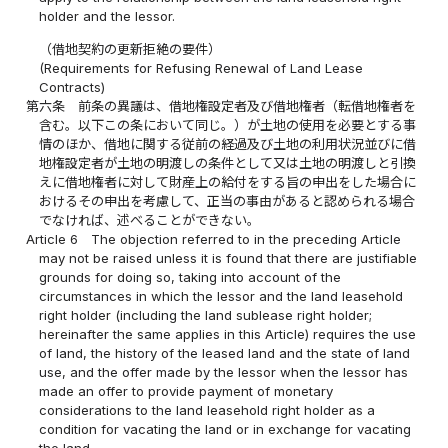
holder and the lessor.
（借地契約の更新拒絶の要件）
(Requirements for Refusing Renewal of Land Lease
Contracts)
第六条
前条の異議は、借地権設定者及び借地権者（転借地権者を
含む。以下この条において同じ。）が土地の使用を必要とする事
情のほか、借地に関する従前の経過及び土地の利用状況並びに借
地権設定者が土地の明渡しの条件として又は土地の明渡しと引換
えに借地権者に対して財産上の給付をする旨の申出をした場合に
おけるその申出を考慮して、正当の事由があると認められる場合
でなければ、述べることができない。
Article 6
The objection referred to in the preceding Article
may not be raised unless it is found that there are justifiable
grounds for doing so, taking into account of the
circumstances in which the lessor and the land leasehold
right holder (including the land sublease right holder;
hereinafter the same applies in this Article) requires the use
of land, the history of the leased land and the state of land
use, and the offer made by the lessor when the lessor has
made an offer to provide payment of monetary
considerations to the land leasehold right holder as a
condition for vacating the land or in exchange for vacating
the land.