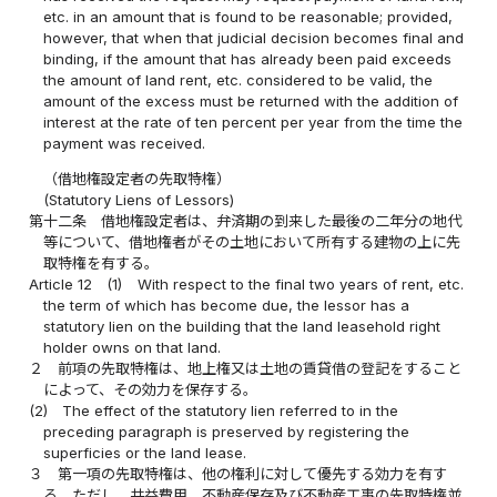
etc. in an amount that is found to be reasonable; provided,
however, that when that judicial decision becomes final and
binding, if the amount that has already been paid exceeds
the amount of land rent, etc. considered to be valid, the
amount of the excess must be returned with the addition of
interest at the rate of ten percent per year from the time the
payment was received.
（借地権設定者の先取特権）
(Statutory Liens of Lessors)
第十二条
借地権設定者は、弁済期の到来した最後の二年分の地代
等について、借地権者がその土地において所有する建物の上に先
取特権を有する。
Article 12
(1)
With respect to the final two years of rent, etc.
the term of which has become due, the lessor has a
statutory lien on the building that the land leasehold right
holder owns on that land.
２
前項の先取特権は、地上権又は土地の賃貸借の登記をすること
によって、その効力を保存する。
(2)
The effect of the statutory lien referred to in the
preceding paragraph is preserved by registering the
superficies or the land lease.
３
第一項の先取特権は、他の権利に対して優先する効力を有す
る。ただし、共益費用、不動産保存及び不動産工事の先取特権並