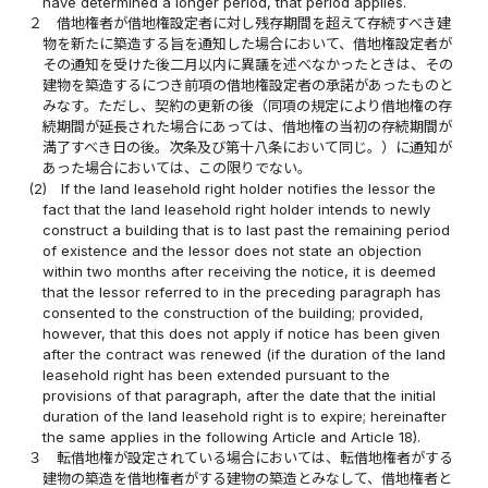
have determined a longer period, that period applies.
２
借地権者が借地権設定者に対し残存期間を超えて存続すべき建
物を新たに築造する旨を通知した場合において、借地権設定者が
その通知を受けた後二月以内に異議を述べなかったときは、その
建物を築造するにつき前項の借地権設定者の承諾があったものと
みなす。ただし、契約の更新の後（同項の規定により借地権の存
続期間が延長された場合にあっては、借地権の当初の存続期間が
満了すべき日の後。次条及び第十八条において同じ。）に通知が
あった場合においては、この限りでない。
(2)
If the land leasehold right holder notifies the lessor the
fact that the land leasehold right holder intends to newly
construct a building that is to last past the remaining period
of existence and the lessor does not state an objection
within two months after receiving the notice, it is deemed
that the lessor referred to in the preceding paragraph has
consented to the construction of the building; provided,
however, that this does not apply if notice has been given
after the contract was renewed (if the duration of the land
leasehold right has been extended pursuant to the
provisions of that paragraph, after the date that the initial
duration of the land leasehold right is to expire; hereinafter
the same applies in the following Article and Article 18).
３
転借地権が設定されている場合においては、転借地権者がする
建物の築造を借地権者がする建物の築造とみなして、借地権者と