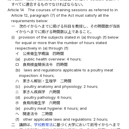
すべてに適合するものでなければならない。
Article 14
The courses of training sessions as referred to in
Article 12, paragraph (7) of the Act must satisfy all the
requirements below:
一
次のイからヘまでに掲げる科目を教授し、その時間数が当該
イからヘまでに掲げる時間数以上であること。
(i)
provision of the subjects stated in (a) through (f) below
for equal or more than the number of hours stated
respectively in (a) through (f):
イ
公衆衛生学概論 四時間
(a)
public health overview: 4 hours;
ロ
食鳥検査関係法令 四時間
(b)
laws and regulations applicable to a poultry meat
inspection: 4 hours;
ハ
家きん解剖・生理学 二時間
(c)
poultry anatomy and physiology: 2 hours;
ニ
家きん疾病学 六時間
(d)
poultry pathology: 6 hours;
ホ
食鳥肉衛生学 六時間
(e)
poultry meat hygiene: 6 hours; and
ヘ
関連法令 二時間
(f)
other applicable laws and regulations: 2 hours;
二
講師は、
学校教育法
に基づく大学において前号イからヘまで