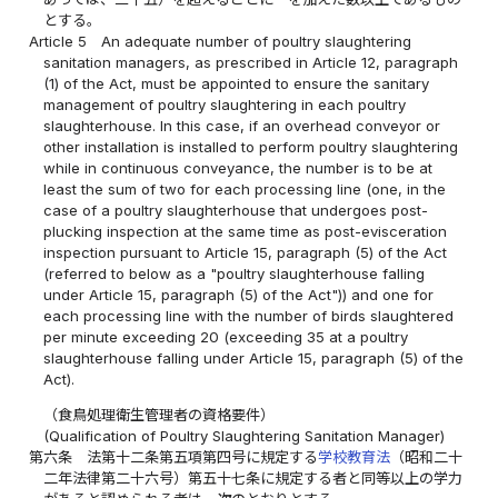
とする。
Article 5
An adequate number of poultry slaughtering
sanitation managers, as prescribed in Article 12, paragraph
(1) of the Act, must be appointed to ensure the sanitary
management of poultry slaughtering in each poultry
slaughterhouse. In this case, if an overhead conveyor or
other installation is installed to perform poultry slaughtering
while in continuous conveyance, the number is to be at
least the sum of two for each processing line (one, in the
case of a poultry slaughterhouse that undergoes post-
plucking inspection at the same time as post-evisceration
inspection pursuant to Article 15, paragraph (5) of the Act
(referred to below as a "poultry slaughterhouse falling
under Article 15, paragraph (5) of the Act")) and one for
each processing line with the number of birds slaughtered
per minute exceeding 20 (exceeding 35 at a poultry
slaughterhouse falling under Article 15, paragraph (5) of the
Act).
（食鳥処理衛生管理者の資格要件）
(Qualification of Poultry Slaughtering Sanitation Manager)
第六条
法第十二条第五項第四号に規定する
学校教育法
（昭和二十
二年法律第二十六号）第五十七条に規定する者と同等以上の学力