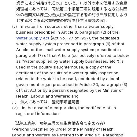
業等により供給される水」という。）以外の水を使用する食鳥
処理場にあっては、同法第二十条第三項に規定する地方公共団
体の機関又は厚生労働大臣の指定する者の行う当該使用しよう
とする水に係る水質検査の結果を証する書類の写し
(v)
if water from sources other than a water supply
business prescribed in Article 3, paragraph (2) of the
Water Supply Act
(Act No. 177 of 1957), the dedicated
water-supply system prescribed in paragraph (6) of that
Article, or the small water-supply system prescribed in
paragraph (7) of that Article (collectively referred to below
as "water supplied by water supply businesses, etc.") is
used in the poultry slaughterhouse, a copy of the
certificate of the results of a water quality inspection
related to the water to be used, conducted by a local
government organ prescribed in Article 20, paragraph (3)
of that Act or by a person designated by the Minister of
Health, Labour and Welfare; and
六
法人にあっては、登記事項証明書
(vi)
in the case of a corporation, the certificate of its
registered information.
（法第五条第一項第三号の厚生労働省令で定める者）
(Persons Specified by Order of the Ministry of Health,
Labour and Welfare as Referred to in Article 5, Paragraph