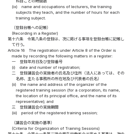
科目ごとの時間数
(ix)
name and occupations of lecturers, the training
subjects they teach, and the number of hours for each
training subject.
（登録台帳への記帳）
(Recording in a Register)
第十六条
令第八条の登録は、次に掲げる事項を登録台帳に記帳し
て行う。
Article 16
The registration under Article 8 of the Order is
made by recording the following matters in a register:
一
登録年月日及び登録番号
(i)
date and number of registration;
二
登録講習会の実施者の氏名及び住所（法人にあっては、その
名称、主たる事務所の所在地及び代表者の氏名）
(ii)
the name and address of the organizer of the
registered training session (for a corporation, its name,
the location of its principal office, and the name of its
representative); and
三
登録講習会の実施期間
(iii)
period of the registered training session;
（講習会の実施の基準）
(Criteria for Organization of Training Sessions)
第十七条
令第十一条第二項の厚生労働省令で定める基準は、次の