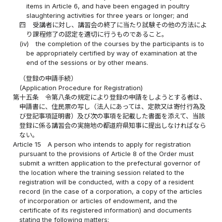
items in Article 6, and have been engaged in poultry
slaughtering activities for three years or longer; and
四
受講者に対し、講習会の終了に当たり試験その他の方法によ
り課程修了の認定を適切に行うものであること。
(iv)
the completion of the courses by the participants is to
be appropriately certified by way of examination at the
end of the sessions or by other means.
（登録の申請手続）
(Application Procedure for Registration)
第十五条
令第八条の規定により登録の申請をしようとする者は、
申請書に、住民票の写し（法人にあっては、定款又は寄付行為及
び登記事項証明書）及び次の事項を記載した書面を添えて、当該
登録に係る講習会の実施地の都道府県知事に提出しなければなら
ない。
Article 15
A person who intends to apply for registration
pursuant to the provisions of Article 8 of the Order must
submit a written application to the prefectural governor of
the location where the training session related to the
registration will be conducted, with a copy of a resident
record (in the case of a corporation, a copy of the articles
of incorporation or articles of endowment, and the
certificate of its registered information) and documents
stating the following matters: