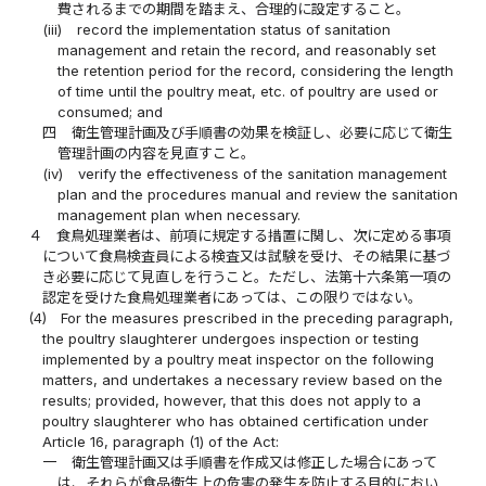
費されるまでの期間を踏まえ、合理的に設定すること。
(iii)
record the implementation status of sanitation
management and retain the record, and reasonably set
the retention period for the record, considering the length
of time until the poultry meat, etc. of poultry are used or
consumed; and
四
衛生管理計画及び手順書の効果を検証し、必要に応じて衛生
管理計画の内容を見直すこと。
(iv)
verify the effectiveness of the sanitation management
plan and the procedures manual and review the sanitation
management plan when necessary.
４
食鳥処理業者は、前項に規定する措置に関し、次に定める事項
について食鳥検査員による検査又は試験を受け、その結果に基づ
き必要に応じて見直しを行うこと。ただし、法第十六条第一項の
認定を受けた食鳥処理業者にあっては、この限りではない。
(4)
For the measures prescribed in the preceding paragraph,
the poultry slaughterer undergoes inspection or testing
implemented by a poultry meat inspector on the following
matters, and undertakes a necessary review based on the
results; provided, however, that this does not apply to a
poultry slaughterer who has obtained certification under
Article 16, paragraph (1) of the Act:
一
衛生管理計画又は手順書を作成又は修正した場合にあって
は、それらが食品衛生上の危害の発生を防止する目的におい