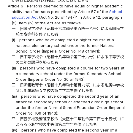
があると認められる者は、次のとおりとする。
Article 6
Persons deemed to have equal or higher academic
ability than "persons prescribed by Article 57 of the
School
Education Act
(Act No. 26 of 1947)" in Article 12, paragraph
(5), item (iv) of the Act are as follows:
一
旧国民学校令（昭和十六年勅令第百四十八号）による国民学
校の高等科を修了した者
(i)
persons who have completed a higher course at a
national elementary school under the former National
School Order (Imperial Order No. 148 of 1941);
二
旧中等学校令（昭和十八年勅令第三十六号）による中等学校
の二年の課程を終った者
(ii)
persons who have completed a course for two years at
a secondary school under the former Secondary School
Order (Imperial Order No. 36 of 1943);
三
旧師範教育令（昭和十八年勅令第百九号）による附属中学校
又は附属高等女学校の第二学年を修了した者
(iii)
persons who have completed the second year of an
attached secondary school or attached girls' high school
under the former Normal School Education Order (Imperial
Order No. 109 of 1943);
四
旧盲学校及聾唖学校令（大正十二年勅令第三百七十五号）に
よるろうあ学校の中等部第二学年を修了した者
(iv)
persons who have completed the second year of a