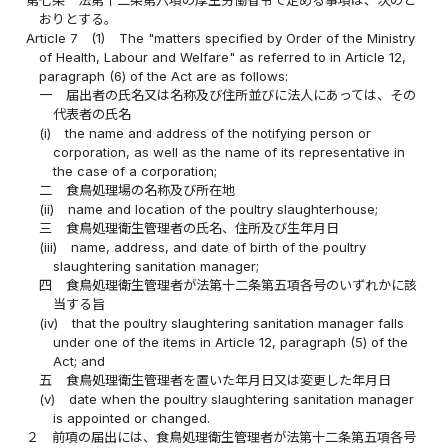
第七条
法第十二条第六項の厚生労働省令で定める事項は、次のと
おりとする。
Article 7
(1)
The "matters specified by Order of the Ministry
of Health, Labour and Welfare" as referred to in Article 12,
paragraph (6) of the Act are as follows:
一
届出者の氏名又は名称及び住所並びに法人にあっては、その
代表者の氏名
(i)
the name and address of the notifying person or
corporation, as well as the name of its representative in
the case of a corporation;
二
食鳥処理場の名称及び所在地
(ii)
name and location of the poultry slaughterhouse;
三
食鳥処理衛生管理者の氏名、住所及び生年月日
(iii)
name, address, and date of birth of the poultry
slaughtering sanitation manager;
四
食鳥処理衛生管理者が法第十二条第五項各号のいずれかに該
当する旨
(iv)
that the poultry slaughtering sanitation manager falls
under one of the items in Article 12, paragraph (5) of the
Act; and
五
食鳥処理衛生管理者を置いた年月日又は変更した年月日
(v)
date when the poultry slaughtering sanitation manager
is appointed or changed.
２
前項の届出には、食鳥処理衛生管理者が法第十二条第五項各号