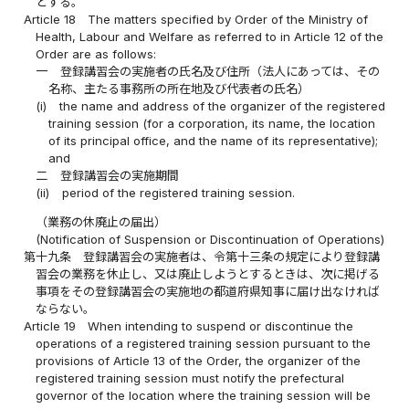
とする。
Article 18
The matters specified by Order of the Ministry of
Health, Labour and Welfare as referred to in Article 12 of the
Order are as follows:
一
登録講習会の実施者の氏名及び住所（法人にあっては、その
名称、主たる事務所の所在地及び代表者の氏名）
(i)
the name and address of the organizer of the registered
training session (for a corporation, its name, the location
of its principal office, and the name of its representative);
and
二
登録講習会の実施期間
(ii)
period of the registered training session.
（業務の休廃止の届出）
(Notification of Suspension or Discontinuation of Operations)
第十九条
登録講習会の実施者は、令第十三条の規定により登録講
習会の業務を休止し、又は廃止しようとするときは、次に掲げる
事項をその登録講習会の実施地の都道府県知事に届け出なければ
ならない。
Article 19
When intending to suspend or discontinue the
operations of a registered training session pursuant to the
provisions of Article 13 of the Order, the organizer of the
registered training session must notify the prefectural
governor of the location where the training session will be