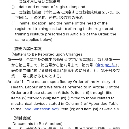
一
登録年月日及び登録番号
(i)
date and number of registration; and
二
登録養成施設（令第三条に規定する登録養成施設をいう。以
下同じ。）の名称、所在地及び長の氏名
(ii)
name, location, and the name of the head of the
registered training institute (referring to the registered
training institute prescribed in Article 3 of the Order; the
same applies below).
（変更の届出事項）
(Matters to Be Reported upon Changes)
第十一条
令第三条の厚生労働省令で定める事項は、第九条第一号
から第三号まで、第五号から第八号まで、第九号（
食品衛生法
別
表の第二欄に掲げる機械器具に係るものに限る。）、第十号及び
第十一号に掲げるものとする。
Article 11
The matters specified by Order of the Ministry of
Health, Labour and Welfare as referred to in Article 3 of the
Order are those stated in Article 9, items (i) through (iii);
items (v) through (viii); item (ix) (limited to those related to
mechanical devices stated in Column 2 of Appended Table
to the
Food Sanitation Act
); item (x); and item (xi) of Article 9.
（添付書類）
(Documents to Be Attached)
第十二条
令第六条の申請書には、次に掲げる事項を記載した書類