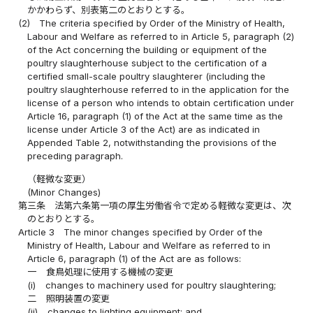
かかわらず、別表第二のとおりとする。
(2)
The criteria specified by Order of the Ministry of Health,
Labour and Welfare as referred to in Article 5, paragraph (2)
of the Act concerning the building or equipment of the
poultry slaughterhouse subject to the certification of a
certified small-scale poultry slaughterer (including the
poultry slaughterhouse referred to in the application for the
license of a person who intends to obtain certification under
Article 16, paragraph (1) of the Act at the same time as the
license under Article 3 of the Act) are as indicated in
Appended Table 2, notwithstanding the provisions of the
preceding paragraph.
（軽微な変更）
(Minor Changes)
第三条
法第六条第一項の厚生労働省令で定める軽微な変更は、次
のとおりとする。
Article 3
The minor changes specified by Order of the
Ministry of Health, Labour and Welfare as referred to in
Article 6, paragraph (1) of the Act are as follows:
一
食鳥処理に使用する機械の変更
(i)
changes to machinery used for poultry slaughtering;
二
照明装置の変更
(ii)
changes to lighting equipment; and