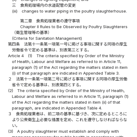
三
食鳥処理場内の水道配管の変更
(iii)
changes to water piping in the poultry slaughterhouse.
第二章 食鳥処理業者の遵守事項
Chapter II Rules to Be Observed by Poultry Slaughterers
（衛生管理等の基準）
(Criteria for Sanitation Management)
第四条
法第十一条第一項第一号に掲げる事項に関する同項の厚生
労働省令で定める基準は、別表第三とする。
Article 4
(1)
The criteria specified by Order of the Ministry
of Health, Labour and Welfare as referred to in Article 11,
paragraph (1) of the Act regarding the matters stated in item
(i) of that paragraph are indicated in Appended Table 3.
２
法第十一条第一項第二号に掲げる事項に関する同項の厚生労働
省令で定める基準は、別表第四とする。
(2)
The criteria specified by Order of the Ministry of Health,
Labour and Welfare as referred to in Article 11, paragraph (1)
of the Act regarding the matters stated in item (ii) of that
paragraph, are indicated in Appended Table 4.
３
食鳥処理業者は、前二項の基準に基づき、次に定めるところに
より公衆衛生上必要な措置を定め、これを遵守しなければならな
い。
(3)
A poultry slaughterer must establish and comply with
measures necessary for public health in accordance with