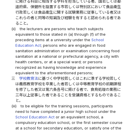
に掲げる科目に相当する学科を担当している者、国若しくは都
道府県、保健所を設置する市若しくは特別区において食品衛生
行政若しくは食品衛生に関する試験業務に従事している者又は
これらの者と同等の知識及び経験を有すると認められる者であ
ること。
(ii)
the lecturers are persons who teach subjects
equivalent to those stated in (a) through (f) of the
preceding items at a university under the
School
Education Act
; persons who are engaged in food
sanitation administration or examination concerning food
sanitation at a national or prefectural agency, a city with
health centers, or at a special ward; or persons
recognized as having knowledge and experience
equivalent to the aforementioned persons;
三
学校教育法
に基づく中学校若しくはこれに準ずる学校若しく
は義務教育学校を卒業した者若しくは中等教育学校の前期課程
を修了した者又は第六条各号に掲げる者で、食鳥処理の業務に
三年以上従事した者であることを受講資格とするものであるこ
と。
(iii)
to be eligible for the training sessions, participants
need to have completed a junior high school under the
School Education Act
or an equivalent school, a
compulsory education school, or the first semester course
at a school for secondary education, or satisfy one of the