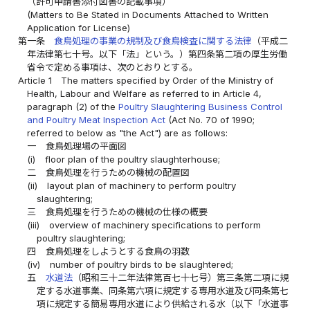
（許可申請書添付図書の記載事項）
(Matters to Be Stated in Documents Attached to Written
Application for License)
第一条
食鳥処理の事業の規制及び食鳥検査に関する法律
（平成二
年法律第七十号。以下「法」という。）第四条第二項の厚生労働
省令で定める事項は、次のとおりとする。
Article 1
The matters specified by Order of the Ministry of
Health, Labour and Welfare as referred to in Article 4,
paragraph (2) of the
Poultry Slaughtering Business Control
and Poultry Meat Inspection Act
(Act No. 70 of 1990;
referred to below as "the Act") are as follows:
一
食鳥処理場の平面図
(i)
floor plan of the poultry slaughterhouse;
二
食鳥処理を行うための機械の配置図
(ii)
layout plan of machinery to perform poultry
slaughtering;
三
食鳥処理を行うための機械の仕様の概要
(iii)
overview of machinery specifications to perform
poultry slaughtering;
四
食鳥処理をしようとする食鳥の羽数
(iv)
number of poultry birds to be slaughtered;
五
水道法
（昭和三十二年法律第百七十七号）第三条第二項に規
定する水道事業、同条第六項に規定する専用水道及び同条第七
項に規定する簡易専用水道により供給される水（以下「水道事