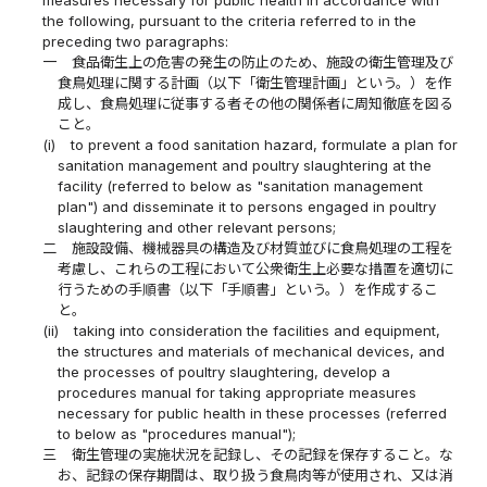
the following, pursuant to the criteria referred to in the
preceding two paragraphs:
一
食品衛生上の危害の発生の防止のため、施設の衛生管理及び
食鳥処理に関する計画（以下「衛生管理計画」という。）を作
成し、食鳥処理に従事する者その他の関係者に周知徹底を図る
こと。
(i)
to prevent a food sanitation hazard, formulate a plan for
sanitation management and poultry slaughtering at the
facility (referred to below as "sanitation management
plan") and disseminate it to persons engaged in poultry
slaughtering and other relevant persons;
二
施設設備、機械器具の構造及び材質並びに食鳥処理の工程を
考慮し、これらの工程において公衆衛生上必要な措置を適切に
行うための手順書（以下「手順書」という。）を作成するこ
と。
(ii)
taking into consideration the facilities and equipment,
the structures and materials of mechanical devices, and
the processes of poultry slaughtering, develop a
procedures manual for taking appropriate measures
necessary for public health in these processes (referred
to below as "procedures manual");
三
衛生管理の実施状況を記録し、その記録を保存すること。な
お、記録の保存期間は、取り扱う食鳥肉等が使用され、又は消