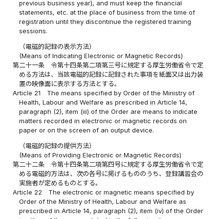
previous business year), and must keep the financial
statements, etc. at the place of business from the time of
registration until they discontinue the registered training
sessions.
（電磁的記録の表示方法）
(Means of Indicating Electronic or Magnetic Records)
第二十一条
令第十四条第二項第三号に規定する厚生労働省令で定
める方法は、当該電磁的記録に記録された事項を紙面又は出力装
置の映像面に表示する方法とする。
Article 21
The means specified by Order of the Ministry of
Health, Labour and Welfare as prescribed in Article 14,
paragraph (2), item (iii) of the Order are means to indicate
matters recorded in electronic or magnetic records on
paper or on the screen of an output device.
（電磁的記録の提供方法）
(Means of Providing Electronic or Magnetic Records)
第二十二条
令第十四条第二項第四号に規定する厚生労働省令で定
める電磁的方法は、次の各号に掲げるもののうち、登録講習会の
実施者が定めるものとする。
Article 22
The electronic or magnetic means specified by
Order of the Ministry of Health, Labour and Welfare as
prescribed in Article 14, paragraph (2), item (iv) of the Order