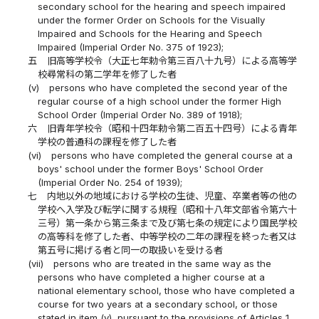
secondary school for the hearing and speech impaired
under the former Order on Schools for the Visually
Impaired and Schools for the Hearing and Speech
Impaired (Imperial Order No. 375 of 1923);
五
旧高等学校令（大正七年勅令第三百八十九号）による高等学
校尋常科の第二学年を修了した者
(v)
persons who have completed the second year of the
regular course of a high school under the former High
School Order (Imperial Order No. 389 of 1918);
六
旧青年学校令（昭和十四年勅令第二百五十四号）による青年
学校の普通科の課程を修了した者
(vi)
persons who have completed the general course at a
boys' school under the former Boys' School Order
(Imperial Order No. 254 of 1939);
七
内地以外の地域における学校の生徒、児童、卒業者等の他の
学校へ入学及び転学に関する規程（昭和十八年文部省令第六十
三号）第一条から第三条まで及び第七条の規定により国民学校
の高等科を修了した者、中等学校の二年の課程を終った者又は
第五号に掲げる者と同一の取扱いを受ける者
(vii)
persons who are treated in the same way as the
persons who have completed a higher course at a
national elementary school, those who have completed a
course for two years at a secondary school, or those
stated in item (v), pursuant to the provisions of Articles 1