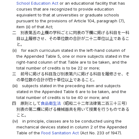
School Education Act
or an educational facility that has
courses that are recognized to provide education
equivalent to that at universities or graduate schools
pursuant to the provisions of Article 104, paragraph (7),
item (ii) of that Act;
二
別表第五の上欄の学科ごとに同表の下欄に掲げる科目を一科
目以上履修させ、その単位数の合計が二十二単位以上であるこ
と。
(ii)
for each curriculum stated in the left-hand column of
the Appended Table 5, one or more subjects stated in the
right-hand column of that Table are to be taken, and the
total number of credits is to be 22 or more;
三
前号に掲げる科目及び別表第六に掲げる科目を履修させ、そ
の単位数の合計が四十単位以上であること。
(iii)
subjects stated in the preceding item and subjects
stated in the Appended Table 6 are to be taken, and the
total number of credits is to be 40 or more; and
四
原則として
食品衛生法
（昭和二十二年法律第二百三十三号）
別表の第二欄に掲げる機械器具を用いて授業を行うものである
こと。
(iv)
in principle, classes are to be conducted using the
mechanical devices stated in column 2 of the Appended
Table of the
Food Sanitation Act
(Act No. 233 of 1947).