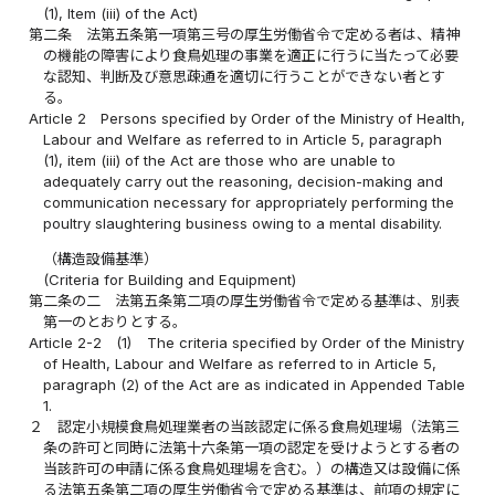
(1), Item (iii) of the Act)
第二条
法第五条第一項第三号の厚生労働省令で定める者は、精神
の機能の障害により食鳥処理の事業を適正に行うに当たって必要
な認知、判断及び意思疎通を適切に行うことができない者とす
る。
Article 2
Persons specified by Order of the Ministry of Health,
Labour and Welfare as referred to in Article 5, paragraph
(1), item (iii) of the Act are those who are unable to
adequately carry out the reasoning, decision-making and
communication necessary for appropriately performing the
poultry slaughtering business owing to a mental disability.
（構造設備基準）
(Criteria for Building and Equipment)
第二条の二
法第五条第二項の厚生労働省令で定める基準は、別表
第一のとおりとする。
Article 2-2
(1)
The criteria specified by Order of the Ministry
of Health, Labour and Welfare as referred to in Article 5,
paragraph (2) of the Act are as indicated in Appended Table
1.
２
認定小規模食鳥処理業者の当該認定に係る食鳥処理場（法第三
条の許可と同時に法第十六条第一項の認定を受けようとする者の
当該許可の申請に係る食鳥処理場を含む。）の構造又は設備に係
る法第五条第二項の厚生労働省令で定める基準は、前項の規定に