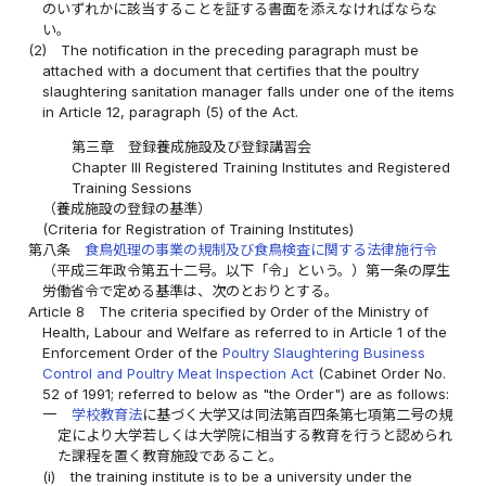
のいずれかに該当することを証する書面を添えなければならな
い。
(2)
The notification in the preceding paragraph must be
attached with a document that certifies that the poultry
slaughtering sanitation manager falls under one of the items
in Article 12, paragraph (5) of the Act.
第三章 登録養成施設及び登録講習会
Chapter III Registered Training Institutes and Registered
Training Sessions
（養成施設の登録の基準）
(Criteria for Registration of Training Institutes)
第八条
食鳥処理の事業の規制及び食鳥検査に関する法律施行令
（平成三年政令第五十二号。以下「令」という。）第一条の厚生
労働省令で定める基準は、次のとおりとする。
Article 8
The criteria specified by Order of the Ministry of
Health, Labour and Welfare as referred to in Article 1 of the
Enforcement Order of the
Poultry Slaughtering Business
Control and Poultry Meat Inspection Act
(Cabinet Order No.
52 of 1991; referred to below as "the Order") are as follows:
一
学校教育法
に基づく大学又は同法第百四条第七項第二号の規
定により大学若しくは大学院に相当する教育を行うと認められ
た課程を置く教育施設であること。
(i)
the training institute is to be a university under the