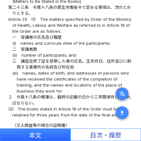
(Matters to Be Stated in the Books)
第二十三条
令第十八条の厚生労働省令で定める事項は、次のとお
りとする。
Article 23
(1)
The matters specified by Order of the Ministry
of Health, Labour and Welfare as referred to in Article 18 of
the Order are as follows:
一
受講者の氏名及び履歴
(i)
names and curricula vitae of the participants;
二
受講者数
(ii)
number of participants; and
三
講習会修了証を受領した者の氏名、生年月日、住所並びに勤
務する事業所の名称及び所在地
(iii)
names, dates of birth, and addresses of persons who
have received the certificates of the completion of
training, and the names and locations of the place of
business they work for.
translate
２
令第十八条の帳簿は、最終の記載の日から三年間保存しなけれ
ばならない。
(2)
The books stated in Article 18 of the Order must be
download
retained for three years from the date of the final entry.
（立入検査等の場合の証明書）
(Certificate for On-site Inspection)
本文
目次・履歴
第二十四条
令第二十条第二項の規定により職員に携帯させる証明