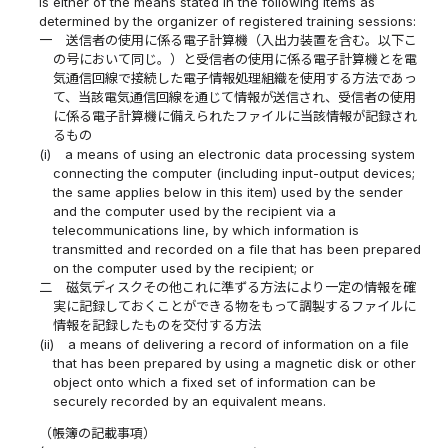
is either of the means stated in the following items as
determined by the organizer of registered training sessions:
一
送信者の使用に係る電子計算機（入出力装置を含む。以下こ
の号において同じ。）と受信者の使用に係る電子計算機とを電
気通信回線で接続した電子情報処理組織を使用する方法であっ
て、当該電気通信回線を通じて情報が送信され、受信者の使用
に係る電子計算機に備えられたファイルに当該情報が記録され
るもの
(i)
a means of using an electronic data processing system
connecting the computer (including input-output devices;
the same applies below in this item) used by the sender
and the computer used by the recipient via a
telecommunications line, by which information is
transmitted and recorded on a file that has been prepared
on the computer used by the recipient; or
二
磁気ディスクその他これに準ずる方法により一定の情報を確
実に記録しておくことができる物をもって調製するファイルに
情報を記録したものを交付する方法
(ii)
a means of delivering a record of information on a file
that has been prepared by using a magnetic disk or other
object onto which a fixed set of information can be
securely recorded by an equivalent means.
（帳簿の記載事項）