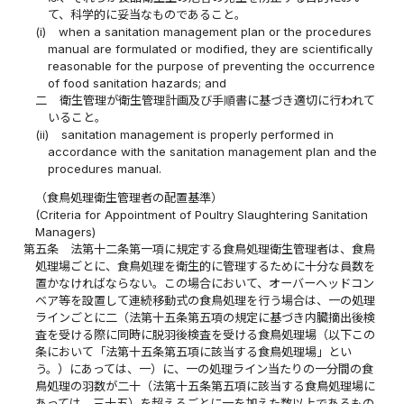
て、科学的に妥当なものであること。
(i)
when a sanitation management plan or the procedures
manual are formulated or modified, they are scientifically
reasonable for the purpose of preventing the occurrence
of food sanitation hazards; and
二
衛生管理が衛生管理計画及び手順書に基づき適切に行われて
いること。
(ii)
sanitation management is properly performed in
accordance with the sanitation management plan and the
procedures manual.
（食鳥処理衛生管理者の配置基準）
(Criteria for Appointment of Poultry Slaughtering Sanitation
Managers)
第五条
法第十二条第一項に規定する食鳥処理衛生管理者は、食鳥
処理場ごとに、食鳥処理を衛生的に管理するために十分な員数を
置かなければならない。この場合において、オーバーヘッドコン
ベア等を設置して連続移動式の食鳥処理を行う場合は、一の処理
ラインごとに二（法第十五条第五項の規定に基づき内臓摘出後検
査を受ける際に同時に脱羽後検査を受ける食鳥処理場（以下この
条において「法第十五条第五項に該当する食鳥処理場」とい
う。）にあっては、一）に、一の処理ライン当たりの一分間の食
鳥処理の羽数が二十（法第十五条第五項に該当する食鳥処理場に
あっては、三十五）を超えるごとに一を加えた数以上であるもの