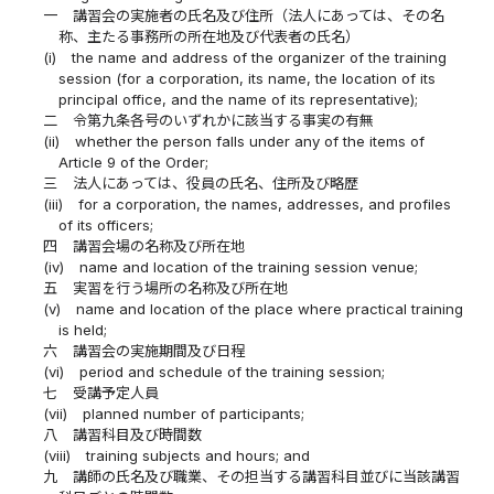
一
講習会の実施者の氏名及び住所（法人にあっては、その名
称、主たる事務所の所在地及び代表者の氏名）
(i)
the name and address of the organizer of the training
session (for a corporation, its name, the location of its
principal office, and the name of its representative);
二
令第九条各号のいずれかに該当する事実の有無
(ii)
whether the person falls under any of the items of
Article 9 of the Order;
三
法人にあっては、役員の氏名、住所及び略歴
(iii)
for a corporation, the names, addresses, and profiles
of its officers;
四
講習会場の名称及び所在地
(iv)
name and location of the training session venue;
五
実習を行う場所の名称及び所在地
(v)
name and location of the place where practical training
is held;
六
講習会の実施期間及び日程
(vi)
period and schedule of the training session;
七
受講予定人員
(vii)
planned number of participants;
八
講習科目及び時間数
(viii)
training subjects and hours; and
九
講師の氏名及び職業、その担当する講習科目並びに当該講習