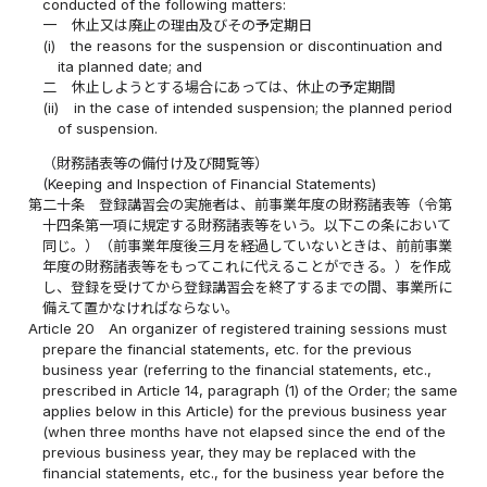
conducted of the following matters:
一
休止又は廃止の理由及びその予定期日
(i)
the reasons for the suspension or discontinuation and
ita planned date; and
二
休止しようとする場合にあっては、休止の予定期間
(ii)
in the case of intended suspension; the planned period
of suspension.
（財務諸表等の備付け及び閲覧等）
(Keeping and Inspection of Financial Statements)
第二十条
登録講習会の実施者は、前事業年度の財務諸表等（令第
十四条第一項に規定する財務諸表等をいう。以下この条において
同じ。）（前事業年度後三月を経過していないときは、前前事業
年度の財務諸表等をもってこれに代えることができる。）を作成
し、登録を受けてから登録講習会を終了するまでの間、事業所に
備えて置かなければならない。
Article 20
An organizer of registered training sessions must
prepare the financial statements, etc. for the previous
business year (referring to the financial statements, etc.,
prescribed in Article 14, paragraph (1) of the Order; the same
applies below in this Article) for the previous business year
(when three months have not elapsed since the end of the
previous business year, they may be replaced with the
financial statements, etc., for the business year before the