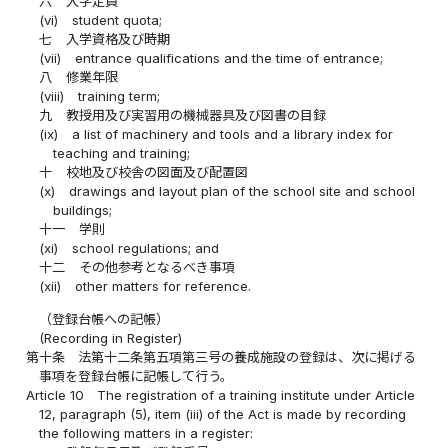
六
入学定員
(vi)
student quota;
七
入学資格及び時期
(vii)
entrance qualifications and the time of entrance;
八
修業年限
(viii)
training term;
九
教授用及び実習用の機械器具及び図書の目録
(ix)
a list of machinery and tools and a library index for
teaching and training;
十
校地及び校舎の図面及び配置図
(x)
drawings and layout plan of the school site and school
buildings;
十一
学則
(xi)
school regulations; and
十二
その他参考となるべき事項
(xii)
other matters for reference.
（登録台帳への記帳）
(Recording in Register)
第十条
法第十二条第五項第三号の養成施設の登録は、次に掲げる
事項を登録台帳に記帳して行う。
Article 10
The registration of a training institute under Article
12, paragraph (5), item (iii) of the Act is made by recording
the following matters in a register: