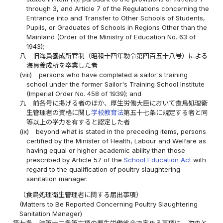
through 3, and Article 7 of the Regulations concerning the
Entrance into and Transfer to Other Schools of Students,
Pupils, or Graduates of Schools in Regions Other than the
Mainland (Order of the Ministry of Education No. 63 of
1943);
八
旧海員養成所官制（昭和十四年勅令第四百五十八号）による
海員養成所を卒業した者
(viii)
persons who have completed a sailor's training
school under the former Sailor's Training School Institute
(Imperial Order No. 458 of 1939); and
九
前各号に掲げる者のほか、厚生労働大臣において食鳥処理衛
生管理者の資格に関し
学校教育法
第五十七条に規定する者と同
等以上の学力を有すると認定した者
(ix)
beyond what is stated in the preceding items, persons
certified by the Minister of Health, Labour and Welfare as
having equal or higher academic ability than those
prescribed by Article 57 of the
School Education Act
with
regard to the qualification of poultry slaughtering
sanitation manager.
（食鳥処理衛生管理者に関する届出事項）
(Matters to Be Reported Concerning Poultry Slaughtering
Sanitation Manager)