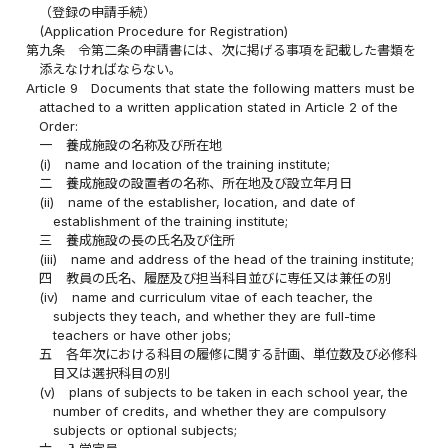
（登録の申請手続）
(Application Procedure for Registration)
第九条
令第二条の申請書には、次に掲げる事項を記載した書類を
添えなければならない。
Article 9
Documents that state the following matters must be
attached to a written application stated in Article 2 of the
Order:
一
養成施設の名称及び所在地
(i)
name and location of the training institute;
二
養成施設の設置者の名称、所在地及び設立年月日
(ii)
name of the establisher, location, and date of
establishment of the training institute;
三
養成施設の長の氏名及び住所
(iii)
name and address of the head of the training institute;
四
教員の氏名、履歴及び担当科目並びに専任又は兼任の別
(iv)
name and curriculum vitae of each teacher, the
subjects they teach, and whether they are full-time
teachers or have other jobs;
五
各年次における科目の履修に関する計画、単位数及び必修科
目又は選択科目の別
(v)
plans of subjects to be taken in each school year, the
number of credits, and whether they are compulsory
subjects or optional subjects;