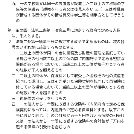
九
一の学校等又は同一の設置者が設置した二以上の学校等の学
生等の保護者（親権を行う者又は後見人をいう。）又は教職員
が構成する団体がその構成員又は学生等を相手方として行うも
の
第一条の四
法第二条第一項第三号に規定する政令で定める人数
は、千人とする。
２
法第二条第一項第三号に規定する政令で定めるものは、次の各
号のいずれかに該当するものとする。
一
二以上の団体が同一の者に業務及び財産の管理を委託してい
る場合その他当該二以上の団体の間に内閣府令で定める密接な
関係がある場合において、当該二以上の団体が相手方とする者
の総数が千人を超えるもの
二
二以上の団体が、保険料として収受した金銭その他の資産を
協同して運用し、又は引き受けた保険契約を協同して再保険に
付している場合において、当該二以上の団体が相手方とする者
の総数が千人を超えるもの
三
再保険の引受けを行うもの
四
一の個人から一年間に収受する保険料（内閣府令で定める保
険契約にあっては、内閣府令で定める保険料とする。以下この
号において同じ。）の合計額が五十万円を超える保険の引受け
又は一の法人から一年間に収受する保険料の合計額が千万円を
超える保険の引受けを含むもの