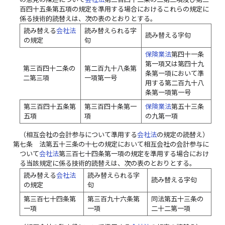
百四十五条第五項の規定を準用する場合におけるこれらの規定に
係る技術的読替えは、次の表のとおりとする。
読み替える
会社法
読み替えられる字
読み替える字句
の規定
句
保険業法
第四十一条
第一項又は第四十九
第三百四十二条の
第二百九十八条第
条第一項において準
二第三項
一項第一号
用する第二百九十八
条第一項第一号
第三百四十五条第
第三百四十条第一
保険業法
第五十三条
五項
項
の九第一項
（相互会社の会計参与について準用する
会社法
の規定の読替え）
第七条
法第五十三条の十七の規定において相互会社の会計参与に
ついて
会社法
第三百七十四条第一項の規定を準用する場合におけ
る当該規定に係る技術的読替えは、次の表のとおりとする。
読み替える
会社法
読み替えられる字
読み替える字句
の規定
句
第三百七十四条第
第三百九十六条第
同法第五十三条の
一項
一項
二十二第一項