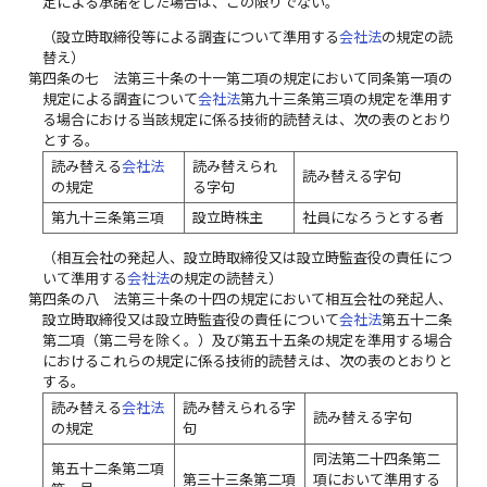
定による承諾をした場合は、この限りでない。
（設立時取締役等による調査について準用する
会社法
の規定の読
替え）
第四条の七
法第三十条の十一第二項の規定において同条第一項の
規定による調査について
会社法
第九十三条第三項の規定を準用す
る場合における当該規定に係る技術的読替えは、次の表のとおり
とする。
読み替える
会社法
読み替えられ
読み替える字句
の規定
る字句
第九十三条第三項
設立時株主
社員になろうとする者
（相互会社の発起人、設立時取締役又は設立時監査役の責任につ
いて準用する
会社法
の規定の読替え）
第四条の八
法第三十条の十四の規定において相互会社の発起人、
設立時取締役又は設立時監査役の責任について
会社法
第五十二条
第二項（第二号を除く。）及び第五十五条の規定を準用する場合
におけるこれらの規定に係る技術的読替えは、次の表のとおりと
する。
読み替える
会社法
読み替えられる字
読み替える字句
の規定
句
同法第二十四条第二
第五十二条第二項
第三十三条第二項
項において準用する