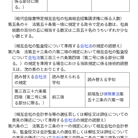
係る部分に限
る。）
（総代会設置特定相互会社の社員総会招集請求権に係る人数）
第五条の十
法第五十条第一項に規定する政令で定める数は、社員
総数の百分の五に相当する数又は二百五十名のうちいずれか少な
い数とする。
（相互会社の監査役について準用する
会社法
の規定の読替え）
第六条
法第五十三条の六第二項の規定において相互会社の監査役
について
会社法
第三百三十六条第四項（第二号に係る部分に限
る。）の規定を準用する場合における当該規定に係る技術的読替
えは、次の表のとおりとする。
読み替える
会社法
読み替えられる
読み替える字句
の規定
字句
第三百三十六条第
前項及び
保険業法
第
四項（第二号に係
前三項
五十三条の六第一項
る部分に限る。）
（相互会社の会計参与等の選任若しくは解任又は辞任についての
意見の陳述について準用する
会社法
の規定の読替え）
第六条の二
法第五十三条の十一の規定において相互会社の会計参
与、監査役又は会計監査人の選任若しくは解任又は辞任について
の意見の陳述について
会社法
第三百四十二条の二第三項及び第三