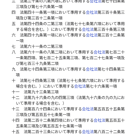
三
法第三十条の八第六項において準用する
会社法
第七十四条第
三項及び第七十六条第一項
四
法第四十一条第一項において準用する
会社法
第三百十条第三
項及び第三百十二条第一項
五
法第四十四条の二第三項（法第七十七条第六項において準用
する場合を含む。）において準用する
会社法
第三百十条第三項
六
法第四十九条第一項において準用する
会社法
第三百十二条第
一項
七
法第六十一条の二第三項
八
法第六十一条の八第二項において準用する
会社法
第七百二十
一条第四項、第七百二十五条第三項、第七百二十七条第一項及
び第七百三十九条第二項
九
法第七十四条第三項において準用する
会社法
第七十四条第三
項
十
法第七十四条第三項（法第七十七条第六項において準用する
場合を含む。）において準用する
会社法
第七十六条第一項
十一
法第九十三条第三項
十二
法第九十六条の九の四第三項（法第九十六条の九の九にお
いて準用する場合を含む。）
十三
法第百八十四条において準用する
会社法
第五百五十五条第
三項及び第五百五十七条第一項
十四
法第二百十二条第四項において準用する
会社法
第五百五十
五条第三項及び第五百五十七条第一項
十五
法第二百十三条において準用する
会社法
第八百二十二条第