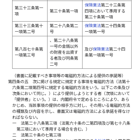
保険業法
第二十三条第
第三十三条第一
第三十条第一項
四項において準用する
項
第三十条第一項
第三十三条第十
第二十八条第二
保険業法
第二十四条第
一項第二号
号
一項第一号
、第二十八条第
一号の金銭以外
第八百七十条第
及び
保険業法
第二十四
の財産を出資す
一項第三号
条第一項第一号
る者及び同条第
二号
（書面に記載すべき事項等の電磁的方法による提供の承諾等）
第四条の五
次に掲げる規定に規定する事項を電磁的方法（法第十
六条第二項第四号に規定する電磁的方法をいう。以下この条及び
次条において同じ。）により提供しようとする者（次項において
「提供者」という。）は、内閣府令で定めるところにより、あら
かじめ、当該事項の提供の相手方に対し、その用いる電磁的方法
の種類及び内容を示し、書面又は電磁的方法による承諾を得なけ
ればならない。
一
法第二十八条第三項（法第六十条の二第四項及び第七十八条
第三項において準用する場合を含む。）
二
法第三十条の七第三項