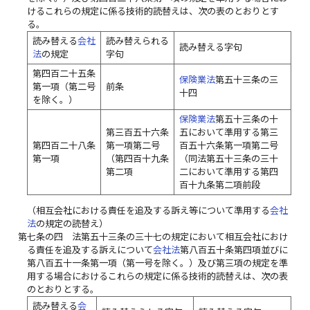
けるこれらの規定に係る技術的読替えは、次の表のとおりとす
る。
読み替える
会社
読み替えられる
読み替える字句
法
の規定
字句
第四百二十五条
保険業法
第五十三条の三
第一項（第二号
前条
十四
を除く。）
保険業法
第五十三条の十
第三百五十六条
五において準用する第三
第四百二十八条
第一項第二号
百五十六条第一項第二号
第一項
（第四百十九条
（同法第五十三条の三十
第二項
二において準用する第四
百十九条第二項前段
（相互会社における責任を追及する訴え等について準用する
会社
法
の規定の読替え）
第七条の四
法第五十三条の三十七の規定において相互会社におけ
る責任を追及する訴えについて
会社法
第八百五十条第四項並びに
第八百五十一条第一項（第一号を除く。）及び第三項の規定を準
用する場合におけるこれらの規定に係る技術的読替えは、次の表
のとおりとする。
読み替える
会