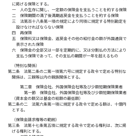
に掲げる保険とする。
一
人の生存に関し、一定額の保険金を支払うことを約する保険
二
保険期間の満了後満期返戻金を支払うことを約する保険
三
法第百十八条第一項の規定により同項に規定する特別勘定を
設けなければならない保険
四
再保険
五
保険料又は保険金、返戻金その他の給付金の額が外国通貨で
表示された保険
六
保険金の全部又は一部を定期的に、又は分割払の方法により
支払う保険であって、その支払の期間が一年を超えるもの
（特別な関係）
第二条
法第二条の二第一項第六号に規定する政令で定める特別な
関係は、三親等以内の親族関係とする。
第二章 保険会社、外国保険会社等及び少額短期保険業者
第一節 保険会社、外国保険会社等及び少額短期保険業者
（資本金の額又は基金の総額の最低額）
第二条の二
法第六条第一項に規定する政令で定める額は、十億円
とする。
（保険金請求権等の範囲）
第三条
法第十七条第五項に規定する政令で定める権利は、次に掲
げる権利とする。