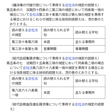
（議決権の代理行使について準用する
会社法
の規定の読替え）
第五条の六
法第四十四条の二第三項の規定において同条第一項の
場合について
会社法
第三百十条第六項及び第七項の規定を準用す
る場合におけるこれらの規定に係る技術的読替えは、次の表のと
おりとする。
読み替える
会社法
読み替えられる字
読み替える字句
の規定
句
第三百十条第六項
本店
主たる事務所
第三百十条第七項
営業時間
事業時間
（総代会招集請求権について準用する
会社法
の規定の読替え）
第五条の七
法第四十五条第三項の規定において同条第二項の場合
について
会社法
第八百六十八条第一項の規定を準用する場合にお
ける当該規定に係る技術的読替えは、次の表のとおりとする。
読み替える
会社法
読み替えられる字
読み替える字句
の規定
句
第八百六十八条第
本店
主たる事務所
一項
（総代会検査役選任請求権について準用する
会社法
の規定の読替
え）