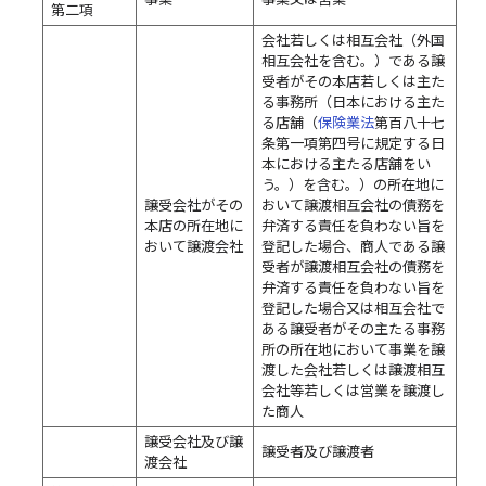
第二項
会社若しくは相互会社（外国
相互会社を含む。）である譲
受者がその本店若しくは主た
る事務所（日本における主た
る店舗（
保険業法
第百八十七
条第一項第四号に規定する日
本における主たる店舗をい
う。）を含む。）の所在地に
譲受会社がその
おいて譲渡相互会社の債務を
本店の所在地に
弁済する責任を負わない旨を
おいて譲渡会社
登記した場合、商人である譲
受者が譲渡相互会社の債務を
弁済する責任を負わない旨を
登記した場合又は相互会社で
ある譲受者がその主たる事務
所の所在地において事業を譲
渡した会社若しくは譲渡相互
会社等若しくは営業を譲渡し
た商人
譲受会社及び譲
譲受者及び譲渡者
渡会社