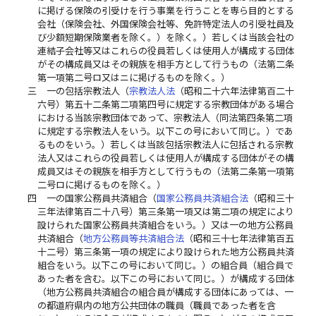
に掲げる保険の引受けを行う事業を行うことを専ら目的とする
会社（保険会社、外国保険会社等、免許特定法人の引受社員及
び少額短期保険業者を除く。）を除く。）若しくは当該会社の
連結子会社等又はこれらの役員若しくは使用人が構成する団体
がその構成員又はその親族を相手方として行うもの（法第二条
第一項第二号ロ又はニに掲げるものを除く。）
三
一の包括宗教法人（
宗教法人法
（昭和二十六年法律第百二十
六号）第五十二条第二項第四号に規定する宗教団体がある場合
における当該宗教団体であって、宗教法人（同法第四条第二項
に規定する宗教法人をいう。以下この号において同じ。）であ
るものをいう。）若しくは当該包括宗教法人に包括される宗教
法人又はこれらの役員若しくは使用人が構成する団体がその構
成員又はその親族を相手方として行うもの（法第二条第一項第
二号ロに掲げるものを除く。）
四
一の国家公務員共済組合（
国家公務員共済組合法
（昭和三十
三年法律第百二十八号）第三条第一項又は第二項の規定により
設けられた国家公務員共済組合をいう。）又は一の地方公務員
共済組合（
地方公務員等共済組合法
（昭和三十七年法律第百五
十二号）第三条第一項の規定により設けられた地方公務員共済
組合をいう。以下この号において同じ。）の組合員（組合員で
あった者を含む。以下この号において同じ。）が構成する団体
（地方公務員共済組合の組合員が構成する団体にあっては、一
の都道府県内の地方公共団体の職員（職員であった者を含