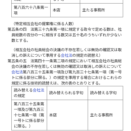
第八百六十八条第一
本店
主たる事務所
項
（特定相互会社の提案権に係る人数）
第五条の四
法第三十九条第一項に規定する政令で定める数は、社
員総数の百分の一に相当する数又は五十名のうちいずれか少ない
数とする。
（相互会社の社員総会の決議の不存在若しくは無効の確認又は取
消しの訴えについて準用する
会社法
の規定の読替え）
第五条の五
法第四十一条第二項の規定において相互会社の社員総
会の決議の不存在若しくは無効の確認又は取消しの訴えについて
会社法
第八百三十五条第一項及び第九百三十七条第一項（第一号
トに係る部分に限る。）の規定を準用する場合におけるこれらの
規定に係る技術的読替えは、次の表のとおりとする。
読み替える
会社法
読み替えられる字句
読み替える字句
の規定
第八百三十五条第
一項及び第九百三
十七条第一項（第
本店
主たる事務所
一号トに係る部分
に限る。）