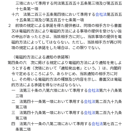
三項において準用する同法第五百五十五条第三項及び第五百五
十七条第一項
十六
法第二百三十五条第四項において準用する
会社法
第五百五
十五条第三項及び第五百五十七条第一項
２
前項の規定による承諾を得た提供者は、同項の相手方から書面
又は電磁的方法により電磁的方法による事項の提供を受けない旨
の申出があったときは、当該相手方に対し、当該事項の提供を電
磁的方法によってしてはならない。ただし、当該相手方が再び同
項の規定による承諾をした場合は、この限りでない。
（電磁的方法による通知の承諾等）
第四条の六
次に掲げる規定により電磁的方法により通知を発しよ
うとする者（次項において「通知発出者」という。）は、内閣府
令で定めるところにより、あらかじめ、当該通知の相手方に対
し、その用いる電磁的方法の種類及び内容を示し、書面又は電磁
的方法による承諾を得なければならない。
一
法第三十条の八第六項において準用する
会社法
第六十八条第
三項
二
法第四十一条第一項において準用する
会社法
第二百九十九条
第三項
三
法第四十九条第一項において準用する
会社法
第二百九十九条
第三項
四
法第六十一条の八第二項において準用する
会社法
第七百二十
条第二項