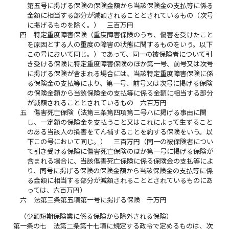
第五号に掲げる保険の保険金額から当該保険金の支払等に係る
金額に相当する部分が減額されることとされているもの（次号
に掲げるものを除く。） 三百万円
四
特定重度障害保険（重度障害保険のうち、傷害を受けたこと
を原因とする人の重度の障害の状態に関するものをいう。以下
この号において同じ。）であって、同一の被保険者について引
き受ける保険に特定重度障害保険のほか第一号、前号又は次号
に掲げる保険が含まれる場合には、当該特定重度障害保険に係
る保険金の支払等により、第一号、前号又は次号に掲げる保険
の保険金額から当該保険金の支払等に係る金額に相当する部分
が減額されることとされているもの 六百万円
五
傷害死亡保険（法第三条第四項第二号ハに掲げる事由に関
し、一定額の保険金を支払うこと又はこれによって生ずること
のある当該人の損害をてん補することを約する保険をいう。以
下この号において同じ。） 三百万円（同一の被保険者につい
て引き受ける保険に傷害死亡保険のほか第一号に掲げる保険が
含まれる場合に、当該傷害死亡保険に係る保険金の支払等によ
り、同号に掲げる保険の保険金額から当該保険金の支払等に係
る金額に相当する部分が減額されることとされているものにあ
っては、六百万円）
六
法第三条第五項第一号に掲げる保険 千万円
（少額短期保険業に係る保険から除外される保険）
第一条の七
法第二条第十七項に規定する政令で定めるものは、次