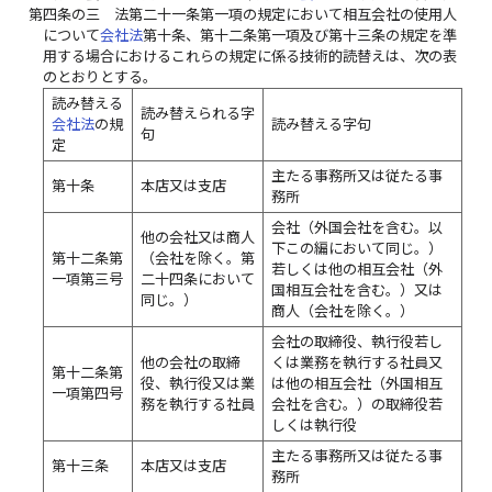
第四条の三
法第二十一条第一項の規定において相互会社の使用人
について
会社法
第十条、第十二条第一項及び第十三条の規定を準
用する場合におけるこれらの規定に係る技術的読替えは、次の表
のとおりとする。
読み替える
読み替えられる字
会社法
の規
読み替える字句
句
定
主たる事務所又は従たる事
第十条
本店又は支店
務所
会社（外国会社を含む。以
他の会社又は商人
下この編において同じ。）
第十二条第
（会社を除く。第
若しくは他の相互会社（外
一項第三号
二十四条において
国相互会社を含む。）又は
同じ。）
商人（会社を除く。）
会社の取締役、執行役若し
他の会社の取締
くは業務を執行する社員又
第十二条第
役、執行役又は業
は他の相互会社（外国相互
一項第四号
務を執行する社員
会社を含む。）の取締役若
しくは執行役
主たる事務所又は従たる事
第十三条
本店又は支店
務所