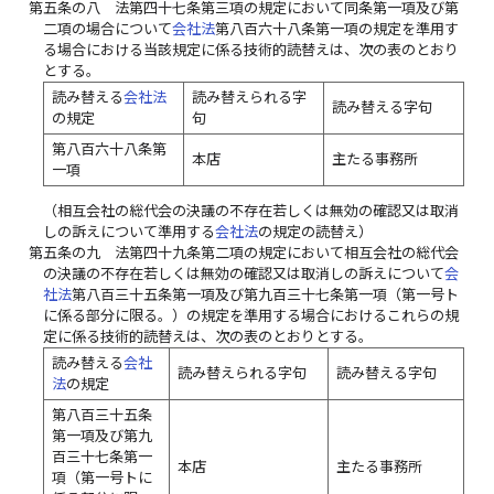
第五条の八
法第四十七条第三項の規定において同条第一項及び第
二項の場合について
会社法
第八百六十八条第一項の規定を準用す
る場合における当該規定に係る技術的読替えは、次の表のとおり
とする。
読み替える
会社法
読み替えられる字
読み替える字句
の規定
句
第八百六十八条第
本店
主たる事務所
一項
（相互会社の総代会の決議の不存在若しくは無効の確認又は取消
しの訴えについて準用する
会社法
の規定の読替え）
第五条の九
法第四十九条第二項の規定において相互会社の総代会
の決議の不存在若しくは無効の確認又は取消しの訴えについて
会
社法
第八百三十五条第一項及び第九百三十七条第一項（第一号ト
に係る部分に限る。）の規定を準用する場合におけるこれらの規
定に係る技術的読替えは、次の表のとおりとする。
読み替える
会社
読み替えられる字句
読み替える字句
法
の規定
第八百三十五条
第一項及び第九
百三十七条第一
本店
主たる事務所
項（第一号トに