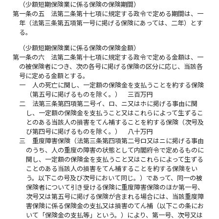
（少額短期保険業に係る保険の保険期間）
第一条の五
法第二条第十七項に規定する政令で定める期間は、一
年（法第三条第五項第一号に掲げる保険にあっては、二年）とす
る。
（少額短期保険業に係る保険の保険金額）
第一条の六
法第二条第十七項に規定する政令で定める金額は、一
の被保険者につき、次の各号に掲げる保険の区分に応じ、当該各
号に定める金額とする。
一
人の死亡に関し、一定額の保険金を支払うことを約する保険
（第五号に掲げるものを除く。） 三百万円
二
法第三条第四項第二号イ、ロ、ニ又はホに掲げる事由に関
し、一定額の保険金を支払うこと又はこれらによって生ずるこ
とのある当該人の損害をてん補することを約する保険（次号及
び第四号に掲げるものを除く。） 八十万円
三
重度障害保険（法第三条第四項第二号ロ又はニに掲げる事由
のうち、人の重度の障害の状態として内閣府令で定めるものに
関し、一定額の保険金を支払うこと又はこれらによって生ずる
ことのある当該人の損害をてん補することを約する保険をい
う。以下この号及び次号において同じ。）であって、同一の被
保険者について引き受ける保険に重度障害保険のほか第一号、
次号又は第五号に掲げる保険が含まれる場合には、当該重度障
害保険に係る保険金の支払又は損害のてん補（以下この条にお
いて「保険金の支払等」という。）により、第一号、次号又は