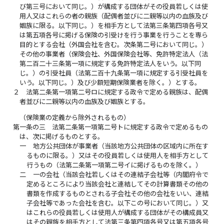
び第三号において同じ。）が構成する団体がその役員若しくは使
用人又はこれらの者の親族（配偶者並びに二親等以内の血族及び
姻族に限る。以下同じ。）を相手方として法第三条第四項各号又
は第五項各号に掲げる保険の引受けを行う事業を行うことを専ら
目的とする会社（外国会社を含む。次条第二号において同じ。）
その他の事業者（保険会社、外国保険会社等、免許特定法人（法
第二百二十三条第一項に規定する免許特定法人をいう。以下同
じ。）の引受社員（法第二百十九条第一項に規定する引受社員を
いう。以下同じ。）及び少額短期保険業者を除く。）とする。
２
法第二条第一項第二号ロに規定する政令で定める親族は、配偶
者並びに二親等以内の血族及び姻族とする。
（保険業の定義から除外されるもの）
第一条の三
法第二条第一項第二号トに規定する政令で定めるもの
は、次に掲げるものとする。
一
地方公共団体が事業者（当該地方公共団体の区域内に所在す
るものに限る。）又はその役員若しくは使用人を相手方として
行うもの（法第二条第一項第二号イに掲げるものを除く。）
二
一の会社（当該会社若しくはその連結子会社等（内閣府令で
定めるところにより当該会社と連結してその計算書類その他の
書類を作成するものとされる子会社その他の会社をいい、連結
子会社等であった会社を含む。以下この号において同じ。）又
はこれらの役員若しくは使用人が構成する団体がその構成員又
はその親族を相手方として法第三条第四項各号又は第五項各号