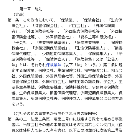
第一章 総則
（定義）
第一条
この政令において、「保険業」、「保険会社」、「生命保
険会社」、「損害保険会社」、「相互会社」、「外国保険業
者」、「外国保険会社等」、「外国生命保険会社等」、「外国損
害保険会社等」、「外国相互会社」、「総株主等の議決権」、
「子会社」、「主要株主基準値」、「保険主要株主」、「保険持
株会社」、「少額短期保険業者」、「生命保険募集人」、「損害
保険代理店」、「少額短期保険募集人」、「保険募集人」、「所
属保険会社等」、「保険仲立人」、「保険募集」又は「公告方
法」とは、それぞれ
保険業法
（以下「法」という。）第二条に規
定する保険業、保険会社、生命保険会社、損害保険会社、相互会
社、外国保険業者、外国保険会社等、外国生命保険会社等、外国
損害保険会社等、外国相互会社、総株主等の議決権、子会社、主
要株主基準値、保険主要株主、保険持株会社、少額短期保険業
者、生命保険募集人、損害保険代理店、少額短期保険募集人、保
険募集人、所属保険会社等、保険仲立人、保険募集又は公告方法
をいう。
（会社その他の事業者から除外される者の範囲等）
第一条の二
法第二条第一項第二号ロに規定する政令で定める事業
者は、当該会社その他の事業者又はその役員若しくは使用人（役
員又は使用人であった者を含む。以下この項並びに次条第二号及