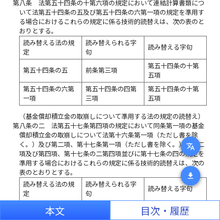
第八条
法第五十四条の十第六項の規定において連結計算書類につ
いて法第五十四条の五及び第五十四条の六第一項の規定を準用す
る場合におけるこれらの規定に係る技術的読替えは、次の表のと
おりとする。
読み替える法の規
読み替えられる字
読み替える字句
定
句
第五十四条の十第
第五十四条の五
前条第三項
五項
第五十四条の六第
第五十四条の四第
第五十四条の十第
一項
三項
五項
（基金償却積立金の取崩しについて準用する法の規定の読替え）
第八条の二
法第五十七条第四項の規定において同条第一項の基金
償却積立金の取崩しについて法第十六条第一項（ただし書を除
く。）及び第二項、第十七条第一項（ただし書を除く。）、第二
translate
項及び第四項、第十七条の二第四項並びに第十七条の四の規定を
準用する場合におけるこれらの規定に係る技術的読替えは、次の
表のとおりとする。
download
読み替える法の規
読み替えられる字
読み替える字句
定
句
第十六条第一項
本文
目次・履歴
（ただし書を除
各営業所
各事務所