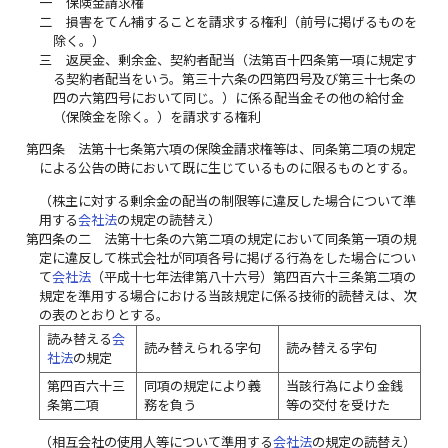
一
保険金請求権
二
損害をてん補することを請求する権利（前号に掲げるものを
除く。）
三
返戻金、剰余金、契約者配当（法第百十四条第一項に規定す
る契約者配当をいう。第三十六条の四第四号及び第三十七条の
四の六第四号において同じ。）に係る配当金その他の給付金
（保険金を除く。）を請求する権利
第四条
法第十七条第六項の保険金請求権等は、同条第二項の規定
による公告の時において既に生じているものに限るものとする。
（株主に対する剰余金の配当の制限等に違反した場合について準
用する
会社法
の規定の読替え）
第四条の二
法第十七条の六第二項の規定において同条第一項の規
定に違反して株式会社が同項各号に掲げる行為をした場合につい
て
会社法
（平成十七年法律第八十六号）第四百六十三条第二項の
規定を準用する場合における当該規定に係る技術的読替えは、次
の表のとおりとする。
読み替える
会
読み替えられる字句
読み替える字句
社法
の規定
第四百六十三
同項の規定により義
当該行為により金銭
条第二項
務を負う
等の交付を受けた
（相互会社の使用人等について準用する
会社法
の規定の読替え）