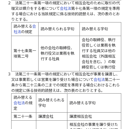
２
法第二十一条第一項の規定において相互会社のために取引の代
理又は媒介をする者について
会社法
第十七条第一項の規定を準用
する場合における当該規定に係る技術的読替えは、次の表のとお
りとする。
読み替える
会
読み替えられる字句
読み替える字句
社法
の規定
会社の取締役、執行
役若しくは業務を執
他の会社の取締役、
第十七条第一
行する社員又は他の
執行役又は業務を執
項第二号
相互会社（外国相互
行する社員
会社を含む。）の取
締役若しくは執行役
３
法第二十一条第一項の規定において相互会社が事業を譲渡し、
又は事業若しくは営業を譲り受けた場合について
会社法
第二十一
条から第二十三条の二までの規定を準用する場合におけるこれら
の規定に係る技術的読替えは、次の表のとおりとする。
読み替える
読み替えられる
会社法
の規
読み替える字句
字句
定
第二十一条
譲渡会社
譲渡相互会社
相互会社の事業を譲り受けた