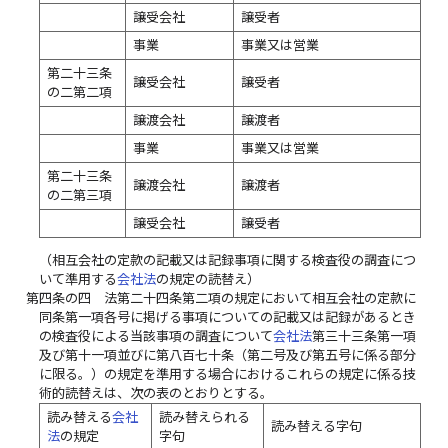
譲受会社
譲受者
事業
事業又は営業
第二十三条
譲受会社
譲受者
の二第二項
譲渡会社
譲渡者
事業
事業又は営業
第二十三条
譲渡会社
譲渡者
の二第三項
譲受会社
譲受者
（相互会社の定款の記載又は記録事項に関する検査役の調査につ
いて準用する
会社法
の規定の読替え）
第四条の四
法第二十四条第二項の規定において相互会社の定款に
同条第一項各号に掲げる事項についての記載又は記録があるとき
の検査役による当該事項の調査について
会社法
第三十三条第一項
及び第十一項並びに第八百七十条（第二号及び第五号に係る部分
に限る。）の規定を準用する場合におけるこれらの規定に係る技
術的読替えは、次の表のとおりとする。
読み替える
会社
読み替えられる
読み替える字句
法
の規定
字句