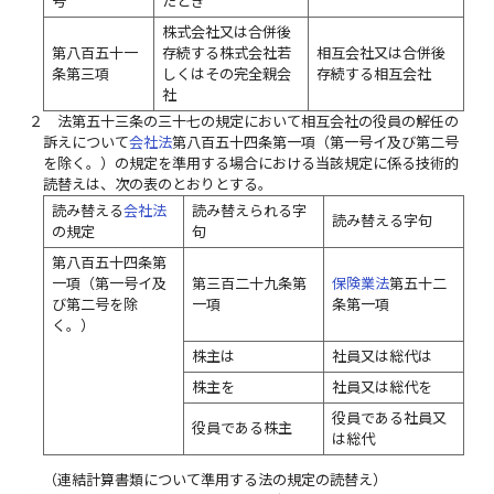
号
たとき
株式会社又は合併後
第八百五十一
存続する株式会社若
相互会社又は合併後
条第三項
しくはその完全親会
存続する相互会社
社
２
法第五十三条の三十七の規定において相互会社の役員の解任の
訴えについて
会社法
第八百五十四条第一項（第一号イ及び第二号
を除く。）の規定を準用する場合における当該規定に係る技術的
読替えは、次の表のとおりとする。
読み替える
会社法
読み替えられる字
読み替える字句
の規定
句
第八百五十四条第
一項（第一号イ及
第三百二十九条第
保険業法
第五十二
び第二号を除
一項
条第一項
く。）
株主は
社員又は総代は
株主を
社員又は総代を
役員である社員又
役員である株主
は総代
（連結計算書類について準用する法の規定の読替え）