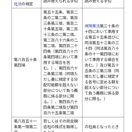
読み替えられる字句
読み替える字句
社法
の規定
第五十五条、第百二
条の二第二項、第百
三条第三項、第百二
保険業法
第三十条の
十条第五項、第二百
十四において準用す
十三条の二第二項、
る第五十五条並びに
第二百八十六条の二
同法第五十三条の三
第二項、第四百二十
十四（同法第百八十
四条（第四百八十六
条の十一第四項にお
条第四項において準
第八百五十条
いて準用する場合を
用する場合を含
第四項
含む。）及び第五十
む。）、第四百六十
五条の三第三項（同
二条第三項（同項た
項ただし書に規定す
だし書に規定する分
る各号に定める額を
配可能額を超えない
超えない部分につい
部分について負う義
て負う義務に係る部
務に係る部分に限
分に限る。）
る。）、第四百六十
四条第二項及び第四
百六十五条第二項
第八百五十一
若しくはその完全親
条第一項第二
会社の株式を取得し
の社員となったとき