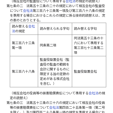
（相互会社の監査役について準用する
会社法
の規定の読替え）
第七条の二
法第五十三条の二十の規定において相互会社の監査役
について
会社法
第三百八十三条第一項及び第三百八十八条の規定
を準用する場合におけるこれらの規定に係る技術的読替えは、次
の表のとおりとする。
読み替える
会社
読み替えられる字句
読み替える字句
法
の規定
同法第五十三条の十
第三百八十三条
六において準用する
同条第二項
第一項
第三百七十三条第二
項
監査役設置会社（監
査役の監査の範囲を
会計に関するものに
第三百八十八条
監査役設置会社
限定する旨の定款の
定めがある株式会社
を含む。）
（相互会社の役員等の損害賠償責任について準用する
会社法
の規
定の読替え）
第七条の三
法第五十三条の三十六の規定において相互会社の役員
等の損害賠償責任について
会社法
第四百二十五条第一項（第二号
を除く。）及び第四百二十八条第一項の規定を準用する場合にお