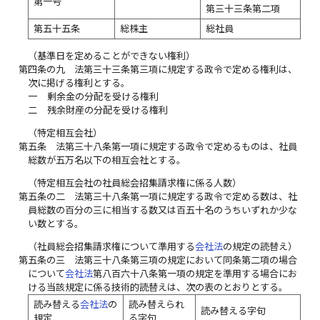
第一号
第三十三条第二項
第五十五条
総株主
総社員
（基準日を定めることができない権利）
第四条の九
法第三十三条第三項に規定する政令で定める権利は、
次に掲げる権利とする。
一
剰余金の分配を受ける権利
二
残余財産の分配を受ける権利
（特定相互会社）
第五条
法第三十八条第一項に規定する政令で定めるものは、社員
総数が五万名以下の相互会社とする。
（特定相互会社の社員総会招集請求権に係る人数）
第五条の二
法第三十八条第一項に規定する政令で定める数は、社
員総数の百分の三に相当する数又は百五十名のうちいずれか少な
い数とする。
（社員総会招集請求権について準用する
会社法
の規定の読替え）
第五条の三
法第三十八条第三項の規定において同条第二項の場合
について
会社法
第八百六十八条第一項の規定を準用する場合にお
ける当該規定に係る技術的読替えは、次の表のとおりとする。
読み替える
会社法
の
読み替えられ
読み替える字句
規定
る字句