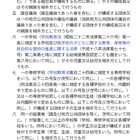
む。）である組合員が構成するものに限る。）がその構成員又
はその親族を相手方として行うもの
五
国会議員（国会議員であった者を含む。）が構成する団体又
は一の地方公共団体の議会の議員（当該地方公共団体の議会の
議員であった者を含む。）が構成する団体がその構成員又はそ
の親族を相手方として行うもの
六
一の学校（
学校教育法
（昭和二十二年法律第二十六号）第一
条に規定する学校及び
就学前の子どもに関する教育、保育等の
総合的な提供の推進に関する法律
（平成十八年法律第七十七
号）第二条第七項に規定する幼保連携型認定こども園をいう。
第八号において同じ。）がその児童又は幼児を相手方として行
うもの
七
一の専修学校（
学校教育法
第百二十四条に規定する専修学校
をいう。以下この号及び次号において同じ。）、一の各種学校
（同法第百三十四条第一項に規定する各種学校のうち、内閣府
令で定めるものに限る。以下この号及び次号において同じ。）
又は一の専修学校若しくは各種学校の生徒（各種学校にあって
は内閣府令で定めるものに限る。以下この号及び次号において
同じ。）が構成する団体がその生徒を相手方として行うもの
八
同一の設置者（国及び地方公共団体を除く。次号において同
じ。）が設置した二以上の学校等（学校、専修学校又は各種学
校をいう。同号において同じ。）の学生又は生徒が構成する団
体がその学生等（学生、生徒、児童又は幼児をいう。同号にお
いて同じ。）を相手方として行うもの