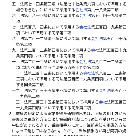
五
法第七十四条第三項（法第七十七条第六項において準用する
場合を含む。）において準用する
会社法
第六十八条第三項
六
法第百八十四条において準用する
会社法
第五百四十九条第二
項
七
法第百八十四条において準用する
会社法
第五百四十九条第四
項において準用する同条第二項
八
法第二百十二条第四項において準用する
会社法
第五百四十九
条第二項
九
法第二百十二条第四項において準用する
会社法
第五百四十九
条第四項において準用する同条第二項
十
法第二百十三条において準用する
会社法
第八百二十二条第三
項において準用する同法第五百四十九条第二項
十一
法第二百十三条において準用する
会社法
第八百二十二条第
三項において準用する同法第五百四十九条第四項において準用
する同条第二項
十二
法第二百三十五条第四項において準用する
会社法
第五百四
十九条第二項
十三
法第二百三十五条第四項において準用する
会社法
第五百四
十九条第四項において準用する同条第二項
２
前項の規定による承諾を得た通知発出者は、同項の相手方から
書面又は電磁的方法により電磁的方法による通知を受けない旨の
申出があったときは、当該相手方に対し、当該通知を電磁的方法
によって発してはならない。ただし、当該相手方が再び同項の規