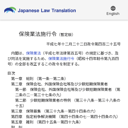
language
English
保険業法施行令
（
暫定版
）
平成七年十二月二十二日政令第四百二十五号
内閣は、
保険業法
（平成七年法律第百五号）の規定に基づき、及
び同法を実施するため、
保険業法施行令
（昭和十四年勅令第九百四
号）の全部を改正するこの政令を制定する。
目次
第一章 総則 （第一条―第二条）
第二章 保険会社、外国保険会社等及び少額短期保険業者
第一節 保険会社、外国保険会社等及び少額短期保険業者 （第
二条の二―第三十七条の九）
第二節 少額短期保険業者の特例 （第三十八条―第三十八条の
十五）
第三章 保険募集 （第三十九条―第四十四条の六）
第四章 指定紛争解決機関 （第四十四条の七―第四十四条の九）
第五章 雑則 （第四十五条―第四十九条）
附 則