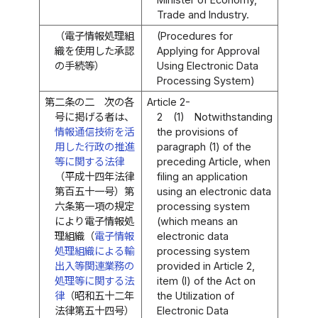
Trade and Industry.
（電子情報処理組
(Procedures for
織を使用した承認
Applying for Approval
の手続等）
Using Electronic Data
Processing System)
第二条の二
次の各
Article 2-
号に掲げる者は、
2
(1)
Notwithstanding
情報通信技術を活
the provisions of
用した行政の推進
paragraph (1) of the
等に関する法律
preceding Article, when
（平成十四年法律
filing an application
第百五十一号）第
using an electronic data
六条第一項の規定
processing system
により電子情報処
(which means an
理組織（
電子情報
electronic data
処理組織による輸
processing system
出入等関連業務の
provided in Article 2,
処理等に関する法
item (I) of the Act on
律
（昭和五十二年
the Utilization of
法律第五十四号）
Electronic Data