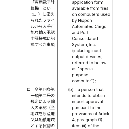
「専用電子計
application form
算機」とい
available from files
う。）に備え
on computers used
られたファイ
by Nippon
ルから入手可
Automated Cargo
能な輸入承認
and Port
申請様式に記
Consolidated
載すべき事項
System, Inc.
(including input-
output devices;
referred to below
as "special-
purpose
computer");
ロ
令第四条第
(b)
a person that
一項第二号の
intends to obtain
規定による輸
import approval
入の承認（全
pursuant to the
地域を原産地
provisions of Article
又は船積地域
4, paragraph (1),
とする貨物の
item (ii) of the