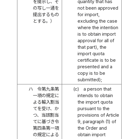
を提示し、そ
quantity that has
の写し一通を
not been approved
提出するもの
for import,
とする。）
excluding the case
where the intention
is to obtain import
approval for all of
that part), the
import quota
certificate is to be
presented and a
copy is to be
submitted);
ハ
令第九条第
(c)
a person that
一項の規定に
intends to obtain
よる輸入割当
the import quota
てを受け、か
pursuant to the
つ、当該割当
provisions of Article
てに基づき令
9, paragraph (1) of
第四条第一項
the Order and
の規定による
obtain import