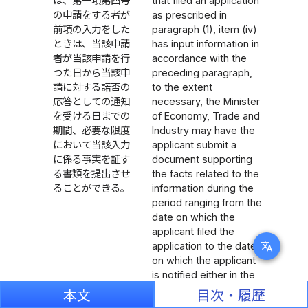
は、第一項第四号
that filed an application
の申請をする者が
as prescribed in
前項の入力をした
paragraph (1), item (iv)
ときは、当該申請
has input information in
者が当該申請を行
accordance with the
つた日から当該申
preceding paragraph,
請に対する諾否の
to the extent
応答としての通知
necessary, the Minister
を受ける日までの
of Economy, Trade and
期間、必要な限度
Industry may have the
において当該入力
applicant submit a
に係る事実を証す
document supporting
る書類を提出させ
the facts related to the
ることができる。
information during the
period ranging from the
date on which the
applicant filed the
translate
application to the date
on which the applicant
is notified either in the
affirmative or negative
本文
目次・履歴
of the result of the