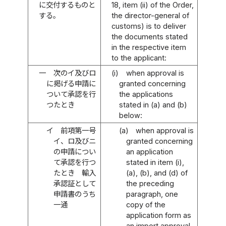
に交付するものと
18, item (ii) of the Order,
する。
the director-general of
customs) is to deliver
the documents stated
in the respective item
to the applicant:
一
次のイ及びロ
(i)
when approval is
に掲げる申請に
granted concerning
ついて承認を行
the applications
つたとき
stated in (a) and (b)
below:
イ
前項第一号
(a)
when approval is
イ、ロ及びニ
granted concerning
の申請につい
an application
て承認を行つ
stated in item (i),
たとき 輸入
(a), (b), and (d) of
承認証として
the preceding
申請書のうち
paragraph, one
一通
copy of the
application form as
an import approval