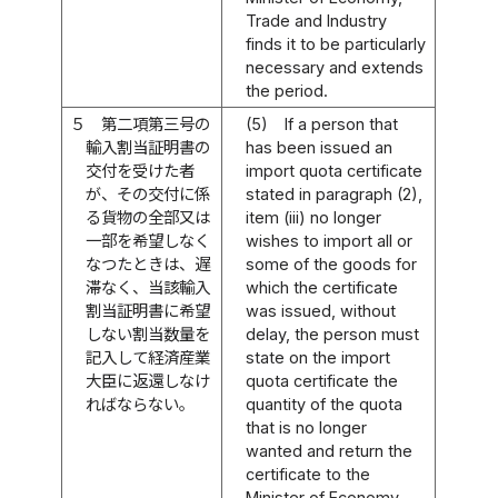
Trade and Industry
finds it to be particularly
necessary and extends
the period.
５
第二項第三号の
(5)
If a person that
輸入割当証明書の
has been issued an
交付を受けた者
import quota certificate
が、その交付に係
stated in paragraph (2),
る貨物の全部又は
item (iii) no longer
一部を希望しなく
wishes to import all or
なつたときは、遅
some of the goods for
滞なく、当該輸入
which the certificate
割当証明書に希望
was issued, without
しない割当数量を
delay, the person must
記入して経済産業
state on the import
大臣に返還しなけ
quota certificate the
ればならない。
quantity of the quota
that is no longer
wanted and return the
certificate to the
Minister of Economy,