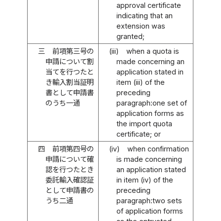
approval certificate
indicating that an
extension was
granted;
三
前項第三号の
(iii)
when a quota is
申請について割
made concerning an
当てを行つたと
application stated in
き輸入割当証明
item (iii) of the
書として申請書
preceding
のうち一通
paragraph:one set of
application forms as
the import quota
certificate; or
四
前項第四号の
(iv)
when confirmation
申請について確
is made concerning
認を行つたとき
an application stated
委託輸入確認証
in item (iv) of the
として申請書の
preceding
うち二通
paragraph:two sets
of application forms