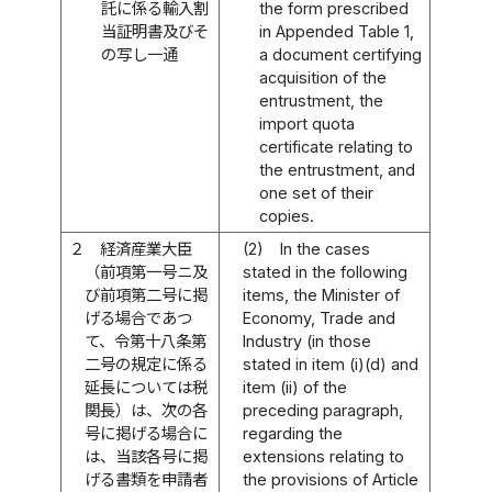
託に係る輸入割
the form prescribed
当証明書及びそ
in Appended Table 1,
の写し一通
a document certifying
acquisition of the
entrustment, the
import quota
certificate relating to
the entrustment, and
one set of their
copies.
２
経済産業大臣
(2)
In the cases
（前項第一号ニ及
stated in the following
び前項第二号に掲
items, the Minister of
げる場合であつ
Economy, Trade and
て、令第十八条第
Industry (in those
二号の規定に係る
stated in item (i)(d) and
延長については税
item (ii) of the
関長）は、次の各
preceding paragraph,
号に掲げる場合に
regarding the
は、当該各号に掲
extensions relating to
げる書類を申請者
the provisions of Article