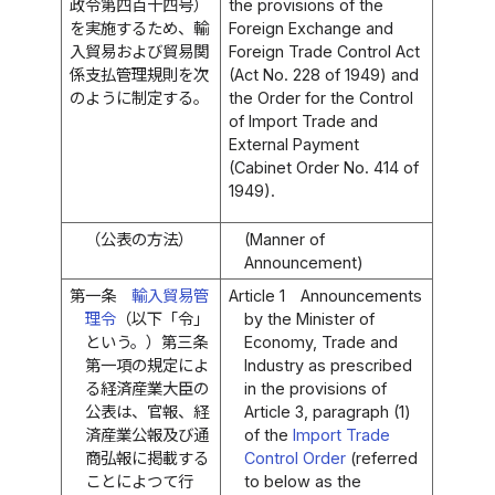
政令第四百十四号）
the provisions of the
を実施するため、輸
Foreign Exchange and
入貿易および貿易関
Foreign Trade Control Act
係支払管理規則を次
(Act No. 228 of 1949) and
のように制定する。
the Order for the Control
of Import Trade and
External Payment
(Cabinet Order No. 414 of
1949).
（公表の方法）
(Manner of
Announcement)
第一条
輸入貿易管
Article 1
Announcements
理令
（以下「令」
by the Minister of
という。）第三条
Economy, Trade and
第一項の規定によ
Industry as prescribed
る経済産業大臣の
in the provisions of
公表は、官報、経
Article 3, paragraph (1)
済産業公報及び通
of the
Import Trade
商弘報に掲載する
Control Order
(referred
ことによつて行
to below as the