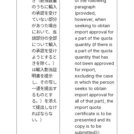
き（割当数量
of the following
のうちに輸入
paragraph
の承認を受け
(provided,
ていない部分
however, when
があつた場合
seeking to obtain
において、当
import approval for
該部分の全部
a part of the quota
について輸入
quantity (if there is
の承認を受け
a part of the quota
ようとすると
quantity that has
きを除く。）
not been approved
は輸入割当証
for import,
明書を提示
excluding the case
し、その写し
in which the person
一通を提出す
seeks to obtain
るものとす
import approval for
る。）を添え
all of that part), the
て提出しなけ
import quota
ればならな
certificate is to be
い。）
presented and its
copy is to be
submitted));