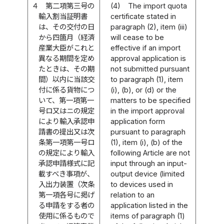
４
第二項第三号の
(4)
The import quota
輸入割当証明書
certificate stated in
は、その交付の日
paragraph (2), item (iii)
から四箇月（経済
will cease to be
産業大臣がこれと
effective if an import
異なる期間を定め
approval application is
たときは、その期
not submitted pursuant
間）以内に当該交
to paragraph (1), item
付に係る貨物につ
(i), (b), or (d) or the
いて、第一項第一
matters to be specified
号ロ又はニの規定
in the import approval
により輸入承認申
application form
請書の提出又は次
pursuant to paragraph
条第一項第一号ロ
(1), item (i), (b) of the
の規定により輸入
following Article are not
承認申請様式に記
input through an input-
載すべき事項が、
output device (limited
入出力装置（次条
to devices used in
第一項各号に掲げ
relation to an
る申請をする者の
application listed in the
使用に係るもので
items of paragraph (1)