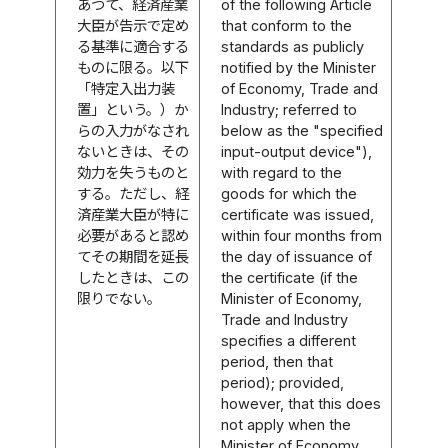
あつて、経済産業
of the following Article
大臣が告示で定め
that conform to the
る基準に適合する
standards as publicly
ものに限る。以下
notified by the Minister
「特定入出力装
of Economy, Trade and
置」という。）か
Industry; referred to
らの入力がなされ
below as the "specified
ないときは、その
input-output device"),
効力を失うものと
with regard to the
する。ただし、経
goods for which the
済産業大臣が特に
certificate was issued,
必要があると認め
within four months from
てその期間を延長
the day of issuance of
したときは、この
the certificate (if the
限りでない。
Minister of Economy,
Trade and Industry
specifies a different
period, then that
period); provided,
however, that this does
not apply when the
Minister of Economy,