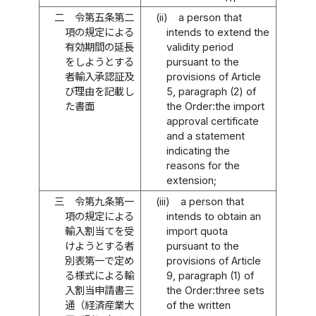
二
令第五条第二
(ii)
a person that
項の規定による
intends to extend the
有効期間の延長
validity period
をしようとする
pursuant to the
者輸入承認証及
provisions of Article
び理由を記載し
5, paragraph (2) of
た書面
the Order:the import
approval certificate
and a statement
indicating the
reasons for the
extension;
三
令第九条第一
(iii)
a person that
項の規定による
intends to obtain an
輸入割当てを受
import quota
けようとする者
pursuant to the
別表第一で定め
provisions of Article
る様式による輸
9, paragraph (1) of
入割当申請書三
the Order:three sets
通（経済産業大
of the written