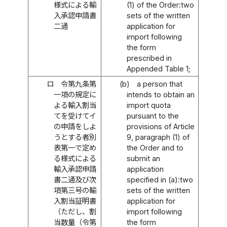
様式による輸
(1) of the Order:two
入承認申請書
sets of the written
二通
application for
import following
the form
prescribed in
Appended Table 1;
ロ
令第九条第
(b)
a person that
一項の規定に
intends to obtain an
よる輸入割当
import quota
てを受けてイ
pursuant to the
の申請をしよ
provisions of Article
うとする者別
9, paragraph (1) of
表第一で定め
the Order and to
る様式による
submit an
輸入承認申請
application
書二通及び次
specified in (a):two
項第三号の輸
sets of the written
入割当証明書
application for
（ただし、割
import following
当数量（令第
the form