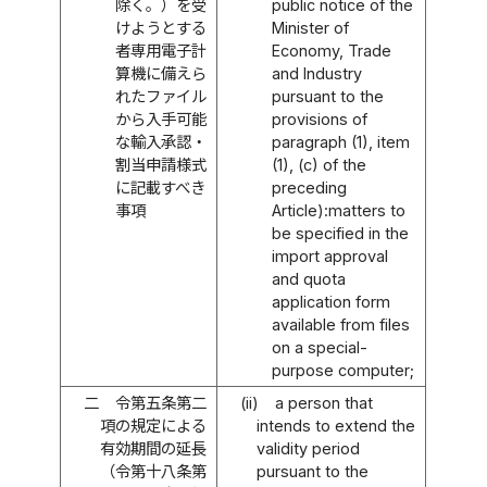
除く。）を受
public notice of the
けようとする
Minister of
者専用電子計
Economy, Trade
算機に備えら
and Industry
れたファイル
pursuant to the
から入手可能
provisions of
な輸入承認・
paragraph (1), item
割当申請様式
(1), (c) of the
に記載すべき
preceding
事項
Article):matters to
be specified in the
import approval
and quota
application form
available from files
on a special-
purpose computer;
二
令第五条第二
(ii)
a person that
項の規定による
intends to extend the
有効期間の延長
validity period
（令第十八条第
pursuant to the