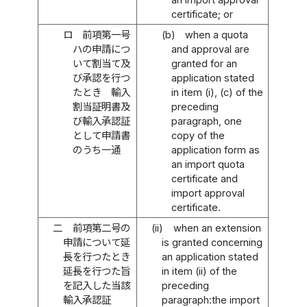
certificate; or
ロ
前項第一号
(b)
when a quota
ハの申請につ
and approval are
いて割当て及
granted for an
び承認を行つ
application stated
たとき 輸入
in item (i), (c) of the
割当証明書及
preceding
び輸入承認証
paragraph, one
として申請書
copy of the
のうち一通
application form as
an import quota
certificate and
import approval
certificate.
二
前項第二号の
(ii)
when an extension
申請について延
is granted concerning
長を行つたとき
an application stated
延長を行つた旨
in item (ii) of the
を記入した当該
preceding
輸入承認証
paragraph:the import