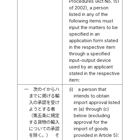
Procedures (Act No. 151
of 2002), a person
listed in any of the
following items must
input the matters to be
specified in an
application form stated
in the respective item
through a specified
input-output device
used by an applicant
stated in the respective
item:
一
次のイからハ
(i)
a person that
までに掲げる輸
intends to obtain
入の承認を受け
import approval listed
ようとする者
in (a) through (c)
（第五条に規定
below (excluding
する貨物の輸入
approval for the
についての承認
import of goods
を除く。） そ
provided in Article 5):