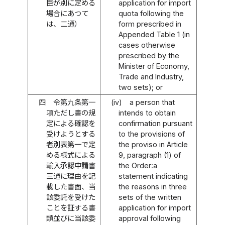
臣が別に定める
application for import
場合にあつて
quota following the
は、二通）
form prescribed in
Appended Table 1 (in
cases otherwise
prescribed by the
Minister of Economy,
Trade and Industry,
two sets); or
四
令第九条第一
(iv)
a person that
項ただし書の規
intends to obtain
定による確認を
confirmation pursuant
受けようとする
to the provisions of
者別表第一で定
the proviso in Article
める様式による
9, paragraph (1) of
輸入承認申請書
the Order:a
三通に理由を記
statement indicating
載した書面、当
the reasons in three
該委託を受けた
sets of the written
ことを証する書
application for import
類並びに当該委
approval following