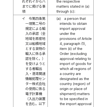
れぞれイからハ
the respective
までに掲げる事
matters stated in (a)
項
through (c):
イ
令第四条第
(a)
a person that
一項第二号の
intends to obtain
規定による輸
import approval
入の承認（全
under the
地域を原産地
provisions of Article
又は船積地域
4, paragraph (1),
とする貨物の
item (ii) of the
輸入に係る承
Order (excluding
認を除く。）
approval relating to
を受けようと
import of goods for
する者輸出
which all regions of
入・港湾関連
a country are
情報処理セン
designated as the
ター株式会社
country (region) of
の使用に係る
origin or place of
電子計算機
shipment):matters
（入出力装置
to be specified in
を含む。以下
the import approval