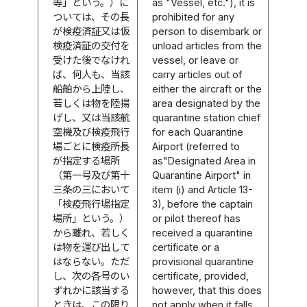
等」という。）に
as "Vessel, etc."), it is
ついては、その長
prohibited for any
が検疫済証又は仮
person to disembark or
検疫済証の交付を
unload articles from the
受けた後でなけれ
vessel, or leave or
ば、何人も、当該
carry articles out of
船舶から上陸し、
either the aircraft or the
若しくは物を陸揚
area designated by the
げし、又は当該航
quarantine station chief
空機及び検疫飛行
for each Quarantine
場ごとに検疫所長
Airport (referred to
が指定する場所
as"Designated Area in
（第一号及び第十
Quarantine Airport" in
三条の三において
item (i) and Article 13-
「検疫飛行場指定
3), before the captain
場所」という。）
or pilot thereof has
から離れ、若しく
received a quarantine
は物を運び出して
certificate or a
はならない。ただ
provisional quarantine
し、次の各号のい
certificate, provided,
ずれかに該当する
however, that this does
ときは、この限り
not apply when it falls