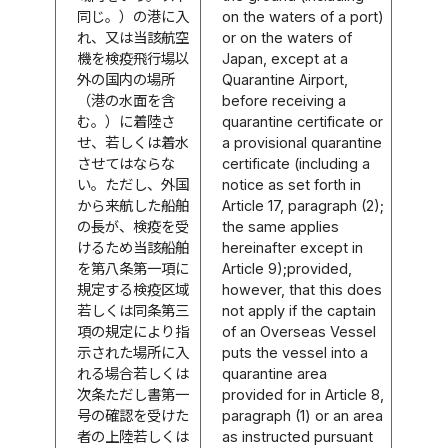
同じ。）の港に入
on the waters of a port)
れ、又は当該航空
or on the waters of
機を検疫飛行場以
Japan, except at a
外の国内の場所
Quarantine Airport,
（港の水面を含
before receiving a
む。）に着陸さ
quarantine certificate or
せ、若しくは着水
a provisional quarantine
させてはならな
certificate (including a
い。ただし、外国
notice as set forth in
から来航した船舶
Article 17, paragraph (2);
の長が、検疫を受
the same applies
けるため当該船舶
hereinafter except in
を第八条第一項に
Article 9);provided,
規定する検疫区域
however, that this does
若しくは同条第三
not apply if the captain
項の規定により指
of an Overseas Vessel
示された場所に入
puts the vessel into a
れる場合若しくは
quarantine area
次条ただし書第一
provided for in Article 8,
号の確認を受けた
paragraph (1) or an area
者の上陸若しくは
as instructed pursuant