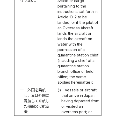
りでない。
Article or cargo
pertaining to the
instructions set forth in
Article 13-2 to be
landed, or if the pilot of
an Overseas Aircraft
lands the aircraft or
lands the aircraft on
water with the
permission of a
quarantine station chief
(including a chief of a
quarantine station
branch office or field
office; the same
applies hereinafter):
一
外国を発航
(i)
vessels or aircraft
し、又は外国に
that arrive in Japan
寄航して来航し
having departed from
た船舶又は航空
or visited an
機
overseas port; or