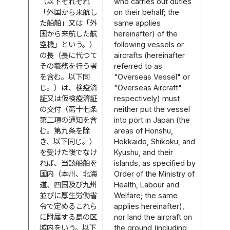
（以下それぞれ
who carries out duties
「外国から来航し
on their behalf; the
た船舶」又は「外
same applies
国から来航した航
hereinafter) of the
空機」という。）
following vessels or
の長（長に代つて
aircrafts (hereinafter
その職務を行う者
referred to as
を含む。以下同
"Overseas Vessel" or
じ。）は、検疫済
"Overseas Aircraft"
証又は仮検疫済証
respectively) must
の交付（第十七条
neither put the vessel
第二項の通知を含
into port in Japan (the
む。第九条を除
areas of Honshu,
き、以下同じ。）
Hokkaido, Shikoku, and
を受けた後でなけ
Kyushu, and their
れば、当該船舶を
islands, as specified by
国内（本州、北海
Order of the Ministry of
道、四国及び九州
Health, Labour and
並びに厚生労働省
Welfare; the same
令で定めるこれら
applies hereinafter),
に附属する島の区
nor land the aircraft on
域内をいう。以下
the ground (including