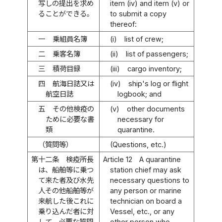
写しの提出を求め
item (iv) and item (v) or
ることができる。
to submit a copy
thereof:
一
乗組員名簿
(i)
list of crew;
二
乗客名簿
(ii)
list of passengers;
三
積荷目録
(iii)
cargo inventory;
四
航海日誌又は
(iv)
ship's log or flight
航空日誌
logbook; and
五
その他検疫の
(v)
other documents
ために必要な書
necessary for
類
quarantine.
（質問等）
(Questions, etc.)
第十二条
検疫所長
Article 12
A quarantine
は、船舶等に乗つ
station chief may ask
て来た者及び水先
necessary questions to
人その他船舶等が
any person or marine
来航した後これに
technician on board a
乗り込んだ者に対
Vessel, etc., or any
して、必要な質問
other person who