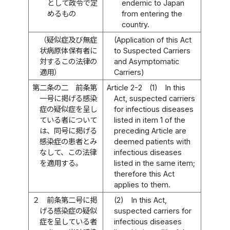
として政令で定
endemic to Japan
めるもの
from entering the
country.
（疑似症及び無症
(Application of this Act
状病原体保有者に
to Suspected Carriers
対するこの法律の
and Asymptomatic
適用）
Carriers)
第二条の二
前条第
Article 2-2
(1)
In this
一号に掲げる感染
Act, suspected carriers
症の疑似症を呈し
for infectious diseases
ている者について
listed in item 1 of the
は、同号に掲げる
preceding Article are
感染症の患者とみ
deemed patients with
なして、この法律
infectious diseases
を適用する。
listed in the same item;
therefore this Act
applies to them.
２
前条第二号に掲
(2)
In this Act,
げる感染症の疑似
suspected carriers for
症を呈している者
infectious diseases