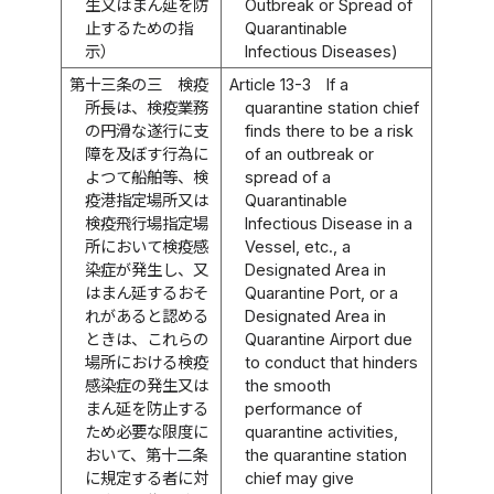
生又はまん延を防
Outbreak or Spread of
止するための指
Quarantinable
示）
Infectious Diseases)
第十三条の三
検疫
Article 13-3
If a
所長は、検疫業務
quarantine station chief
の円滑な遂行に支
finds there to be a risk
障を及ぼす行為に
of an outbreak or
よつて船舶等、検
spread of a
疫港指定場所又は
Quarantinable
検疫飛行場指定場
Infectious Disease in a
所において検疫感
Vessel, etc., a
染症が発生し、又
Designated Area in
はまん延するおそ
Quarantine Port, or a
れがあると認める
Designated Area in
ときは、これらの
Quarantine Airport due
場所における検疫
to conduct that hinders
感染症の発生又は
the smooth
まん延を防止する
performance of
ため必要な限度に
quarantine activities,
おいて、第十二条
the quarantine station
に規定する者に対
chief may give