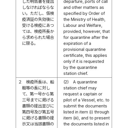
した明告書を提出
departure, ports of call
しなければならな
and other matters as
い。ただし、仮検
specified by Order of
疫済証の失効後に
the Ministry of Health,
受ける検疫にあつ
Labour and Welfare,
ては、検疫所長か
provided, however, that
ら求められた場合
for quarantine after the
に限る。
expiration of a
provisional quarantine
certificate, this applies
only if it is requested
by the quarantine
station chief.
２
検疫所長は、船
(2)
A quarantine
舶等の長に対し
station chief may
て、第一号から第
request a captain or
三号までに掲げる
pilot of a Vessel, etc. to
書類の提出並びに
submit the documents
第四号及び第五号
listed in item (i) through
に掲げる書類の提
item (iii), and to present
示又は当該書類の
the documents listed in