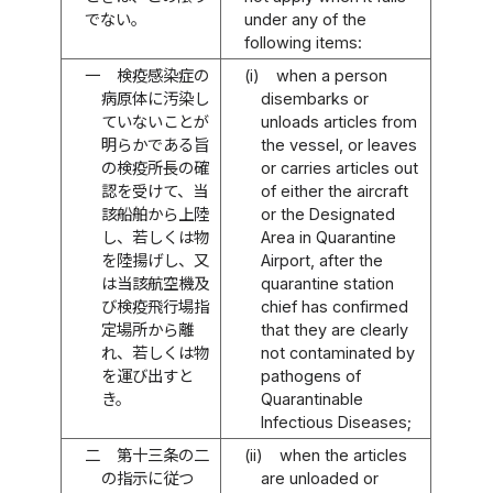
でない。
under any of the
following items:
一
検疫感染症の
(i)
when a person
病原体に汚染し
disembarks or
ていないことが
unloads articles from
明らかである旨
the vessel, or leaves
の検疫所長の確
or carries articles out
認を受けて、当
of either the aircraft
該船舶から上陸
or the Designated
し、若しくは物
Area in Quarantine
を陸揚げし、又
Airport, after the
は当該航空機及
quarantine station
び検疫飛行場指
chief has confirmed
定場所から離
that they are clearly
れ、若しくは物
not contaminated by
を運び出すと
pathogens of
き。
Quarantinable
Infectious Diseases;
二
第十三条の二
(ii)
when the articles
の指示に従つ
are unloaded or