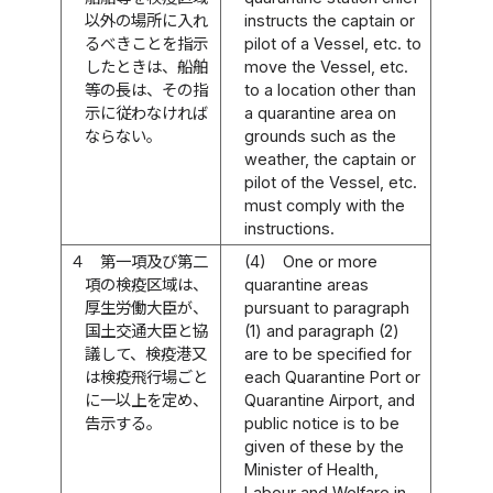
以外の場所に入れ
instructs the captain or
るべきことを指示
pilot of a Vessel, etc. to
したときは、船舶
move the Vessel, etc.
等の長は、その指
to a location other than
示に従わなければ
a quarantine area on
ならない。
grounds such as the
weather, the captain or
pilot of the Vessel, etc.
must comply with the
instructions.
４
第一項及び第二
(4)
One or more
項の検疫区域は、
quarantine areas
厚生労働大臣が、
pursuant to paragraph
国土交通大臣と協
(1) and paragraph (2)
議して、検疫港又
are to be specified for
は検疫飛行場ごと
each Quarantine Port or
に一以上を定め、
Quarantine Airport, and
告示する。
public notice is to be
given of these by the
Minister of Health,
Labour and Welfare in