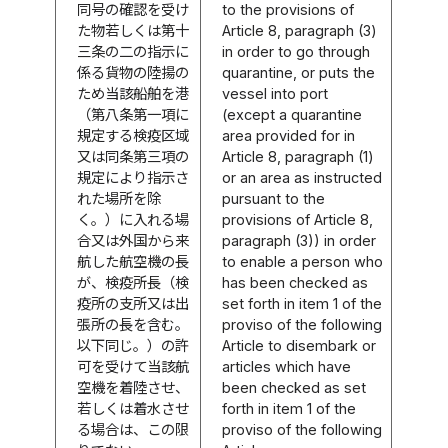
同号の確認を受け
to the provisions of
た物若しくは第十
Article 8, paragraph (3)
三条の二の指示に
in order to go through
係る貨物の陸揚の
quarantine, or puts the
ため当該船舶を港
vessel into port
（第八条第一項に
(except a quarantine
規定する検疫区域
area provided for in
又は同条第三項の
Article 8, paragraph (1)
規定により指示さ
or an area as instructed
れた場所を除
pursuant to the
く。）に入れる場
provisions of Article 8,
合又は外国から来
paragraph (3)) in order
航した航空機の長
to enable a person who
が、検疫所長（検
has been checked as
疫所の支所又は出
set forth in item 1 of the
張所の長を含む。
proviso of the following
以下同じ。）の許
Article to disembark or
可を受けて当該航
articles which have
空機を着陸させ、
been checked as set
若しくは着水させ
forth in item 1 of the
る場合は、この限
proviso of the following