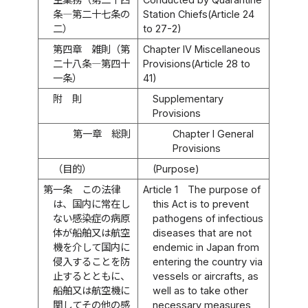
条―第二十七条の
Station Chiefs(Article 24
二）
to 27-2)
第四章 雑則（第
Chapter IV Miscellaneous
二十八条―第四十
Provisions(Article 28 to
一条）
41)
附 則
Supplementary
Provisions
第一章 総則
Chapter I General
Provisions
（目的）
(Purpose)
第一条
この法律
Article 1
The purpose of
は、国内に常在し
this Act is to prevent
ない感染症の病原
pathogens of infectious
体が船舶又は航空
diseases that are not
機を介して国内に
endemic in Japan from
侵入することを防
entering the country via
止するとともに、
vessels or aircrafts, as
船舶又は航空機に
well as to take other
関してその他の感
necessary measures