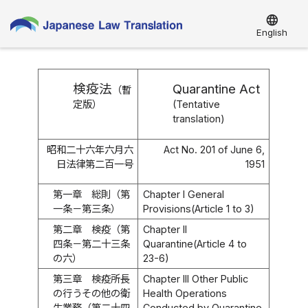
language
English
検疫法
Quarantine Act
（暫
定版）
(Tentative
translation)
昭和二十六年六月六
Act No. 201 of June 6,
日法律第二百一号
1951
第一章 総則（第
Chapter I General
一条－第三条）
Provisions(Article 1 to 3)
第二章 検疫（第
Chapter II
四条－第二十三条
Quarantine(Article 4 to
の六）
23-6)
第三章 検疫所長
Chapter III Other Public
の行うその他の衛
Health Operations
生業務（第二十四
Conducted by Quarantine