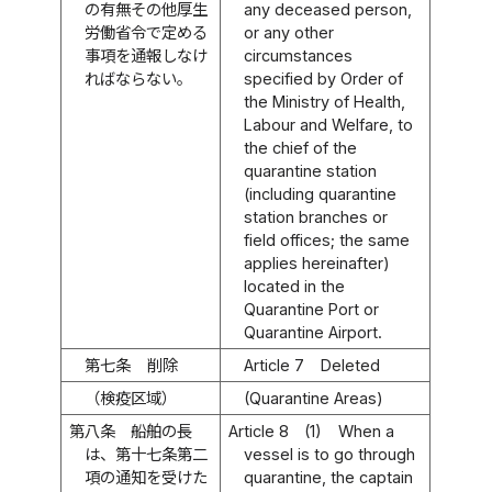
の有無その他厚生
any deceased person,
労働省令で定める
or any other
事項を通報しなけ
circumstances
ればならない。
specified by Order of
the Ministry of Health,
Labour and Welfare, to
the chief of the
quarantine station
(including quarantine
station branches or
field offices; the same
applies hereinafter)
located in the
Quarantine Port or
Quarantine Airport.
第七条
削除
Article 7
Deleted
（検疫区域）
(Quarantine Areas)
第八条
船舶の長
Article 8
(1)
When a
は、第十七条第二
vessel is to go through
項の通知を受けた
quarantine, the captain