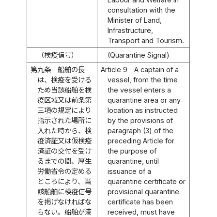
consultation with the
Minister of Land,
Infrastructure,
Transport and Tourism.
（検疫信号）
(Quarantine Signal)
第九条
船舶の長
Article 9
A captain of a
は、検疫を受ける
vessel, from the time
ため当該船舶を検
the vessel enters a
疫区域又は前条第
quarantine area or any
三項の規定により
location as instructed
指示された場所に
by the provisions of
入れた時から、検
paragraph (3) of the
疫済証又は仮検疫
preceding Article for
済証の交付を受け
the purpose of
るまでの間、厚生
quarantine, until
労働省令の定める
issuance of a
ところにより、当
quarantine certificate or
該船舶に検疫信号
provisional quarantine
を掲げなければな
certificate has been
らない。船舶が港
received, must have