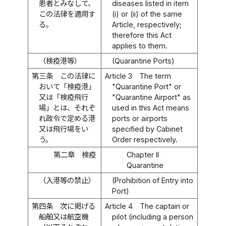
患者とみなして、
diseases listed in item
この法律を適用す
(i) or (ii) of the same
る。
Article, respectively;
therefore this Act
applies to them.
（検疫港等）
(Quarantine Ports)
第三条
この法律に
Article 3
The term
おいて「検疫港」
"Quarantine Port" or
又は「検疫飛行
"Quarantine Airport" as
場」とは、それぞ
used in this Act means
れ政令で定める港
ports or airports
又は飛行場をい
specified by Cabinet
う。
Order respectively.
第二章 検疫
Chapter II
Quarantine
（入港等の禁止）
(Prohibition of Entry into
Port)
第四条
次に掲げる
Article 4
The captain or
船舶又は航空機
pilot (including a person