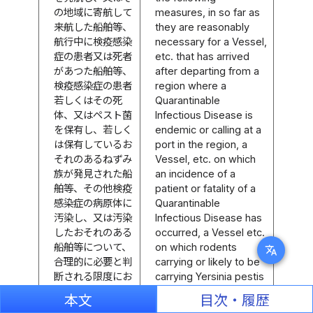
の地域に寄航して
measures, in so far as
来航した船舶等、
they are reasonably
航行中に検疫感染
necessary for a Vessel,
症の患者又は死者
etc. that has arrived
があつた船舶等、
after departing from a
検疫感染症の患者
region where a
若しくはその死
Quarantinable
体、又はペスト菌
Infectious Disease is
を保有し、若しく
endemic or calling at a
は保有しているお
port in the region, a
それのあるねずみ
Vessel, etc. on which
族が発見された船
an incidence of a
舶等、その他検疫
patient or fatality of a
感染症の病原体に
Quarantinable
汚染し、又は汚染
Infectious Disease has
したおそれのある
occurred, a Vessel etc.
船舶等について、
on which rodents
translate
合理的に必要と判
carrying or likely to be
断される限度にお
carrying Yersinia pestis
いて、次に掲げる
are discovered, or a
本文
目次・履歴
措置の全部又は一
Vessel, etc. that is or is