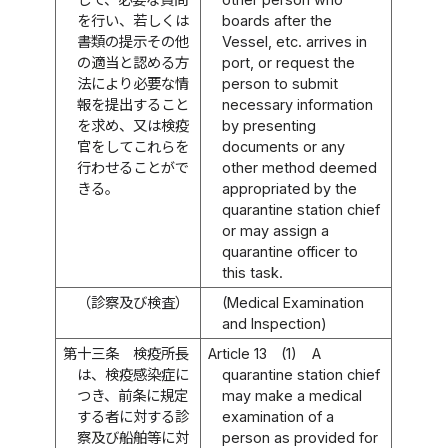
を行い、若しくは
boards after the
書類の提示その他
Vessel, etc. arrives in
の適当と認める方
port, or request the
法により必要な情
person to submit
報を提出すること
necessary information
を求め、又は検疫
by presenting
官をしてこれらを
documents or any
行わせることがで
other method deemed
きる。
appropriated by the
quarantine station chief
or may assign a
quarantine officer to
this task.
（診察及び検査）
(Medical Examination
and Inspection)
第十三条
検疫所長
Article 13
(1)
A
は、検疫感染症に
quarantine station chief
つき、前条に規定
may make a medical
する者に対する診
examination of a
察及び船舶等に対
person as provided for