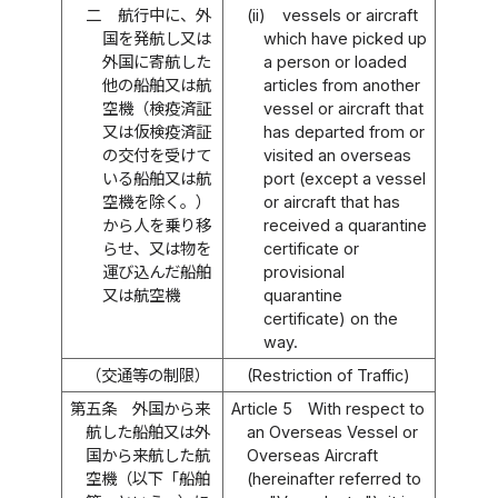
二
航行中に、外
(ii)
vessels or aircraft
国を発航し又は
which have picked up
外国に寄航した
a person or loaded
他の船舶又は航
articles from another
空機（検疫済証
vessel or aircraft that
又は仮検疫済証
has departed from or
の交付を受けて
visited an overseas
いる船舶又は航
port (except a vessel
空機を除く。）
or aircraft that has
から人を乗り移
received a quarantine
らせ、又は物を
certificate or
運び込んだ船舶
provisional
又は航空機
quarantine
certificate) on the
way.
（交通等の制限）
(Restriction of Traffic)
第五条
外国から来
Article 5
With respect to
航した船舶又は外
an Overseas Vessel or
国から来航した航
Overseas Aircraft
空機（以下「船舶
(hereinafter referred to