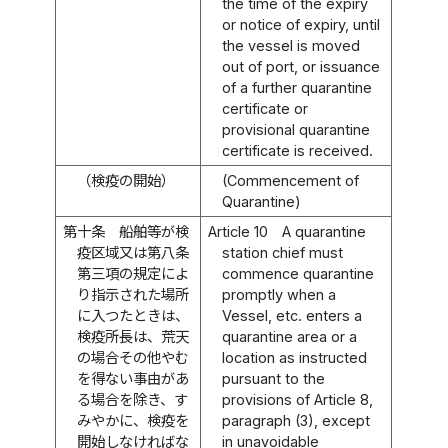
the time of the expiry
or notice of expiry, until
the vessel is moved
out of port, or issuance
of a further quarantine
certificate or
provisional quarantine
certificate is received.
（検疫の開始）
(Commencement of
Quarantine)
第十条
船舶等が検
Article 10
A quarantine
疫区域又は第八条
station chief must
第三項の規定によ
commence quarantine
り指示された場所
promptly when a
に入つたときは、
Vessel, etc. enters a
検疫所長は、荒天
quarantine area or a
の場合その他やむ
location as instructed
を得ない事由があ
pursuant to the
る場合を除き、す
provisions of Article 8,
みやかに、検疫を
paragraph (3), except
開始しなければな
in unavoidable