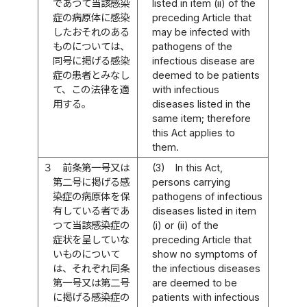
であつて当該感染
listed in item (ii) of the
症の病原体に感染
preceding Article that
したおそれのある
may be infected with
ものについては、
pathogens of the
同号に掲げる感染
infectious disease are
症の患者とみなし
deemed to be patients
て、この法律を適
with infectious
用する。
diseases listed in the
same item; therefore
this Act applies to
them.
３
前条第一号又は
(3)
In this Act,
第二号に掲げる感
persons carrying
染症の病原体を保
pathogens of infectious
有している者であ
diseases listed in item
つて当該感染症の
(i) or (ii) of the
症状を呈していな
preceding Article that
いものについて
show no symptoms of
は、それぞれ同条
the infectious diseases
第一号又は第二号
are deemed to be
に掲げる感染症の
patients with infectious