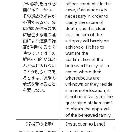
ため解剖を行う必
officer conduct it.In this
要があり、かつ、
case, if an autopsy is
その遺族の所在が
necessary in order to
不明であるか、又
clarify the cause of
は遺族が遠隔の地
death, and it is clear
に居住する等の理
that the aim of the
由により遺族の諾
autopsy will barely be
否が判明するのを
achieved if it has to
待つていてはその
wait for the
解剖の目的がほと
confirmation of the
んど達せられない
bereaved family, as in
ことが明らかであ
cases where their
るときは、遺族の
whereabouts are
承諾を受けること
unknown or they reside
を要しない。
in a remote location, it
is not necessary for the
quarantine station chief
to obtain the approval
of the bereaved family.
（陸揚等の指示）
(Instruction to Land)