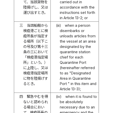
て、当該貨物を
carried out in
陸揚げし、又は
accordance with the
運び出すとき。
instructions set forth
in Article 13-2; or
三
当該船舶から
(iii)
when a person
検疫港ごとに検
disembarks or
疫所長が指定す
unloads articles from
る場所（以下こ
the vessel at an area
の号及び第十三
designated by the
条の三において
quarantine station
「検疫港指定場
chief for each
所」という。）
Quarantine Port
に上陸し、又は
(hereinafter referred
検疫港指定場所
to as "Designated
に物を陸揚げす
Area in Quarantine
るとき。
Port " in this item and
Article 13-3);
四
緊急やむを得
(iv)
when it is found to
ないと認められ
be absolutely
る場合におい
necessary due to an
て、検疫所長の
emergency and the