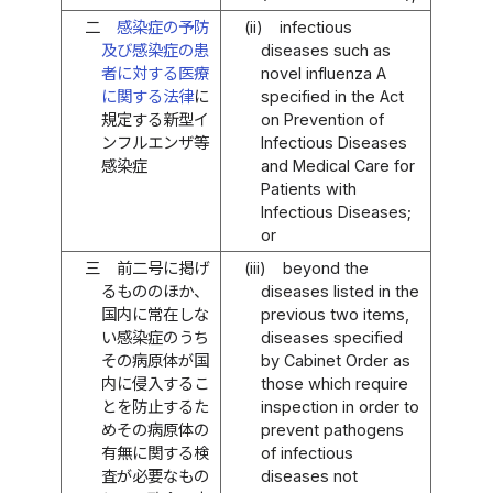
二
感染症の予防
(ii)
infectious
及び感染症の患
diseases such as
者に対する医療
novel influenza A
に関する法律
に
specified in the Act
規定する新型イ
on Prevention of
ンフルエンザ等
Infectious Diseases
感染症
and Medical Care for
Patients with
Infectious Diseases;
or
三
前二号に掲げ
(iii)
beyond the
るもののほか、
diseases listed in the
国内に常在しな
previous two items,
い感染症のうち
diseases specified
その病原体が国
by Cabinet Order as
内に侵入するこ
those which require
とを防止するた
inspection in order to
めその病原体の
prevent pathogens
有無に関する検
of infectious
査が必要なもの
diseases not