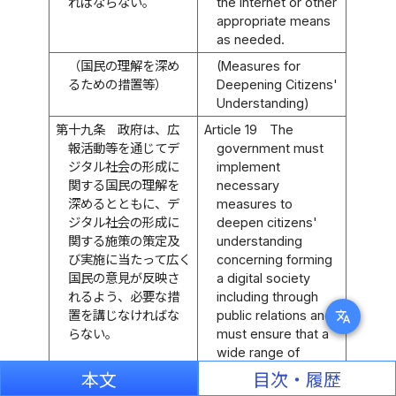
ればならない。
the Internet or other
appropriate means
as needed.
（国民の理解を深め
(Measures for
るための措置等）
Deepening Citizens'
Understanding)
第十九条
政府は、広
Article 19
The
報活動等を通じてデ
government must
ジタル社会の形成に
implement
関する国民の理解を
necessary
深めるとともに、デ
measures to
ジタル社会の形成に
deepen citizens'
関する施策の策定及
understanding
び実施に当たって広く
concerning forming
国民の意見が反映さ
a digital society
れるよう、必要な措
including through
置を講じなければな
public relations and
translate
らない。
must ensure that a
wide range of
citizens' opinions
本文
目次・履歴
are reflected in