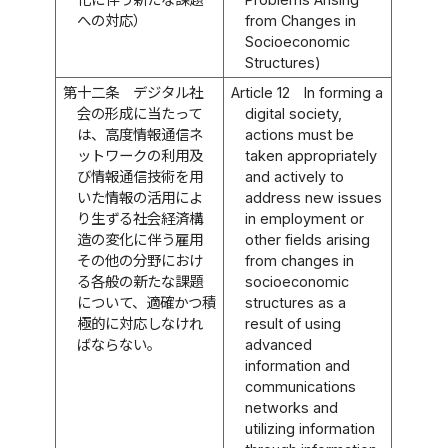
への対応）
from Changes in
Socioeconomic
Structures)
第十二条
デジタル社
Article 12
In forming a
会の形成に当たって
digital society,
は、高度情報通信ネ
actions must be
ットワークの利用及
taken appropriately
び情報通信技術を用
and actively to
いた情報の活用によ
address new issues
り生ずる社会経済構
in employment or
造の変化に伴う雇用
other fields arising
その他の分野におけ
from changes in
る各般の新たな課題
socioeconomic
について、適確かつ積
structures as a
極的に対応しなけれ
result of using
ばならない。
advanced
information and
communications
networks and
utilizing information