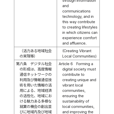
through information
and
communications
technology, and in
this way contribute
to creating lifestyles
in which citizens can
experience comfort
and affluence.
（活力ある地域社会
(Creating Vibrant
の実現等）
Local Communities)
第六条
デジタル社会
Article 6
Forming a
の形成は、高度情報
digital society must
通信ネットワークの
contribute to
利用及び情報通信技
creating unique and
術を用いた情報の活
vibrant local
用による、地域経済
communities,
の活性化、地域にお
ensuring the
ける魅力ある多様な
sustainability of
就業の機会の創出並
local communities,
びに地域内及び地域
and improving the