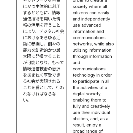
ネットワークを容易
order to create a
にかつ主体的に利用
society where all
するとともに、情報
citizens can easily
通信技術を用いた情
and independently
報の活用を行うこと
use advanced
により、デジタル社会
information and
におけるあらゆる活
communications
動に参画し、個々の
networks, while also
能力を創造的かつ最
utilizing information
大限に発揮すること
through information
が可能となり、もって
and
情報通信技術の恵沢
communications
をあまねく享受でき
technology in order
る社会が実現される
to participate in all
ことを旨として、行わ
the activities of a
れなければならな
digital society,
い。
enabling them to
fully and creatively
use their individual
abilities, and, as a
result, enjoy a
broad range of