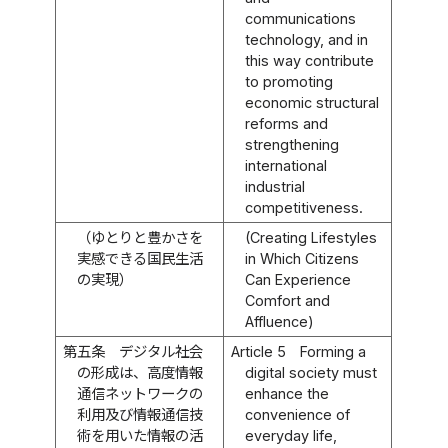
communications
technology, and in
this way contribute
to promoting
economic structural
reforms and
strengthening
international
industrial
competitiveness.
（ゆとりと豊かさを
(Creating Lifestyles
実感できる国民生活
in Which Citizens
の実現）
Can Experience
Comfort and
Affluence)
第五条
デジタル社会
Article 5
Forming a
の形成は、高度情報
digital society must
通信ネットワークの
enhance the
利用及び情報通信技
convenience of
術を用いた情報の活
everyday life,