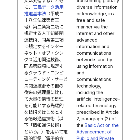
又は発信するととも
transmitting globally
に、
官民データ活用
diverse information
推進基本法
（平成二
or knowledge, in a
十八年法律第百三
free and safe
号）第二条第二項に
manner via the
規定する人工知能関
Internet and other
連技術、同条第三項
advanced
に規定するインター
information and
ネット・オブ・シン
communications
グス活用関連技術、
networks and by
同条第四項に規定す
using information
るクラウド・コンピ
and
ューティング・サービ
communications
ス関連技術その他の
technology,
従来の処理量に比し
including the
て大量の情報の処理
artificial intelligence-
を可能とする先端的
related technology
な技術をはじめとす
prescribed in Article
る情報通信技術（以
2, paragraph (2) of
下「情報通信技術」
the
Basic Act on the
という。）を用いて電
Advancement of
磁的記録（電子的方
Public and Private