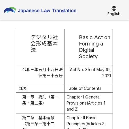
language
English
デジタル社
Basic Act on
会形成基本
Forming a
法
Digital
Society
令和三年五月十九日法
Act No. 35 of May 19,
律第三十五号
2021
目次
Table of Contents
第一章 総則（第一
Chapter I General
条・第二条）
Provisions(Articles 1
and 2)
第二章 基本理念
Chapter II Basic
（第三条―第十二
Principles(Articles 3