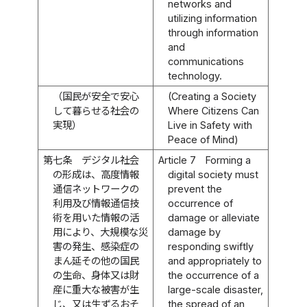
networks and
utilizing information
through information
and
communications
technology.
（国民が安全で安心
(Creating a Society
して暮らせる社会の
Where Citizens Can
実現）
Live in Safety with
Peace of Mind)
第七条
デジタル社会
Article 7
Forming a
の形成は、高度情報
digital society must
通信ネットワークの
prevent the
利用及び情報通信技
occurrence of
術を用いた情報の活
damage or alleviate
用により、大規模な災
damage by
害の発生、感染症の
responding swiftly
まん延その他の国民
and appropriately to
の生命、身体又は財
the occurrence of a
産に重大な被害が生
large-scale disaster,
じ、又は生ずるおそ
the spread of an