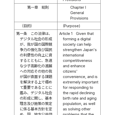
第一章 総則
Chapter I
General
Provisions
（目的）
(Purpose)
第一条
この法律は、
Article 1
Given that
デジタル社会の形成
forming a digital
が、我が国の国際競
society can help
争力の強化及び国民
strengthen Japan's
の利便性の向上に資
international
するとともに、急速
competitiveness
な少子高齢化の進展
and enhance
への対応その他の我
citizens'
が国が直面する課題
convenience, and is
を解決する上で極め
extremely important
て重要であることに
for responding to
鑑み、デジタル社会
the rapid declining
の形成に関し、基本
birth rate and aging
理念及び施策の策定
population, as well
に係る基本方針を定
as solving other
め、国、地方公共団
problems that the