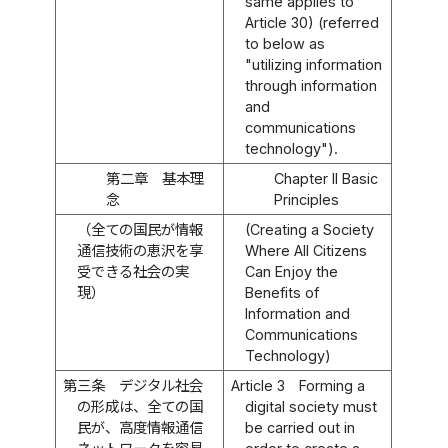
same applies to
Article 30) (referred
to below as
"utilizing information
through information
and
communications
technology").
第二章 基本理
Chapter II Basic
念
Principles
（全ての国民が情報
(Creating a Society
通信技術の恵沢を享
Where All Citizens
受できる社会の実
Can Enjoy the
現）
Benefits of
Information and
Communications
Technology)
第三条
デジタル社会
Article 3
Forming a
の形成は、全ての国
digital society must
民が、高度情報通信
be carried out in