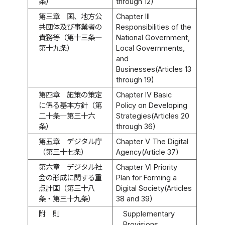
条）
through 12)
第三章 国、地方公
Chapter III
共団体及び事業者の
Responsibilities of the
責務等（第十三条―
National Government,
第十九条）
Local Governments,
and
Businesses(Articles 13
through 19)
第四章 施策の策定
Chapter IV Basic
に係る基本方針（第
Policy on Developing
二十条―第三十六
Strategies(Articles 20
条）
through 36)
第五章 デジタル庁
Chapter V The Digital
（第三十七条）
Agency(Article 37)
第六章 デジタル社
Chapter VI Priority
会の形成に関する重
Plan for Forming a
点計画（第三十八
Digital Society(Articles
条・第三十九条）
38 and 39)
附 則
Supplementary
Provisions