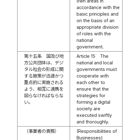
own areas in
accordance with the
basic principles and
on the basis of an
appropriate division
of roles with the
national
government.
第十五条
国及び地
Article 15
The
方公共団体は、デジ
national and local
タル社会の形成に関
governments must
する施策が迅速かつ
cooperate with
重点的に実施される
each other to
よう、相互に連携を
ensure that the
図らなければならな
strategies for
い。
forming a digital
society are
executed swiftly
and thoroughly.
（事業者の責務）
(Responsibilities of
Businesses)