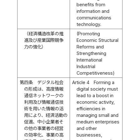
benefits from
information and
communications
technology.
（経済構造改革の推
(Promoting
進及び産業国際競争
Economic Structural
力の強化）
Reforms and
Strengthening
International
Industrial
Competitiveness)
第四条
デジタル社会
Article 4
Forming a
の形成は、高度情報
digital society must
通信ネットワークの
lead to a boost in
利用及び情報通信技
economic activity,
術を用いた情報の活
efficiencies in
用により、経済活動の
managing small and
促進、中小企業者そ
medium enterprises
の他の事業者の経営
and other
の効率化、事業の高
businesses,