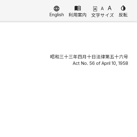
menu_book
A
invert_colors
language
A
A
English
利用案内
反転
文字サイズ
昭和三十三年四月十日法律第五十六号
Act No. 56 of April 10, 1958