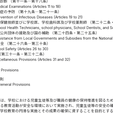
診断 （第十一条―第十八条）
ical Examinations (Articles 11 to 18)
症の予防 （第十九条―第二十一条）
vention of Infectious Diseases (Articles 19 to 21)
保健技師並びに学校医、学校歯科医及び学校薬剤師 （第二十二条
ool Health Technicians, school physicians, School Dentists, and S
公共団体の援助及び国の補助 （第二十四条・第二十五条）
sistance from Local Governments and Subsidies from the National
全 （第二十六条―第三十条）
ool Safety (Articles 26 to 30)
（第三十一条・第三十二条）
ellaneous Provisions (Articles 31 and 32)
Provisions
総則
General Provisions
律は、学校における児童生徒等及び職員の健康の保持増進を図るた
ける教育活動が安全な環境において実施され、児童生徒等の安全の
て学校教育の円滑な実施とその成果の確保に資することを目的とす