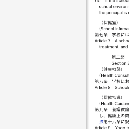
(3)
If the schoo
school environm
the principal i
（保健室）
(School Infirma
第七条
学校に
Article 7
A schoo
treatment, and
第二節 
Section 
（健康相談）
(Health Consul
第八条
学校に
Article 8
Schools
（保健指導）
(Health Guidan
第九条
養護教
し、健康上の
法
第十六条に
Article 9
Yogo te