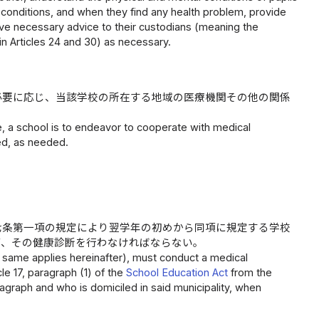
h conditions, and when they find any health problem, provide
ive necessary advice to their custodians (meaning the
in Articles 24 and 30) as necessary.
必要に応じ、当該学校の所在する地域の医療機関その他の関係
ce, a school is to endeavor to cooperate with medical
ted, as needed.
七条第一項の規定により翌学年の初めから同項に規定する学校
て、その健康診断を行わなければならない。
he same applies hereinafter), must conduct a medical
le 17, paragraph (1) of the
School Education Act
from the
agraph and who is domiciled in said municipality, when