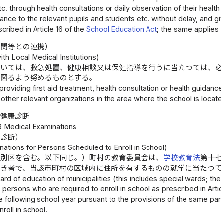
c. through health consultations or daily observation of their healt
nce to the relevant pupils and students etc. without delay, and g
cribed in Article 16 of the
School Education Act
; the same applies 
機関等との連携）
th Local Medical Institutions)
おいては、救急処置、健康相談又は保健指導を行うに当たつては、
を図るよう努めるものとする。
roviding first aid treatment, health consultation or health guidan
d other relevant organizations in the area where the school is loca
健康診断
3 Medical Examinations
康診断）
ations for Persons Scheduled to Enroll in School)
特別区を含む。以下同じ。）町村の教育委員会は、
学校教育法
第十
べき者で、当該市町村の区域内に住所を有するものの就学に当たつ
rd of education of municipalities (this includes special wards; t
 persons who are required to enroll in school as prescribed in Artic
e following school year pursuant to the provisions of the same par
roll in school.