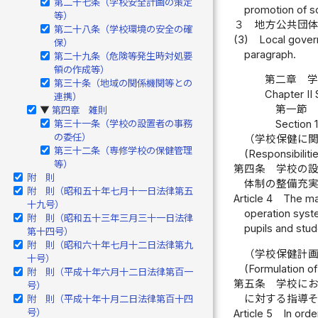
第二十七条（学校安全計画の策定
promotion of s
等）
３
地方公共団
第二十八条（学校環境の安全の確
(3)
Local gover
保）
paragraph.
第二十九条（危険等発生時対処要
領の作成等）
第二章 
第三十条（地域の関係機関等との
Chapter II
連携）
第一節 
第四章 雑則
▶
第三十一条（学校の設置者の事務
Section 
の委任）
（学校保健に
第三十二条（専修学校の保健管理
(Responsibilit
等）
第四条
学校の
附 則
体制の整備充
附 則（昭和五十年七月十一日法律第五
Article 4
The ma
十九号）
operation syst
附 則（昭和五十三年三月三十一日法律
pupils and stud
第十四号）
附 則（昭和六十年七月十二日法律第九
（学校保健計
十号）
(Formulation of
附 則（平成十年六月十二日法律第百一
第五条
学校に
号）
に対する指導
附 則（平成十年十月二日法律第百十四
号）
Article 5
In orde