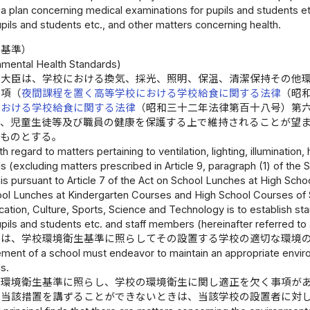
a plan concerning medical examinations for pupils and students et
pils and students etc., and other matters concerning health.
生基準）
nmental Health Standards)
学大臣は、学校における換気、採光、照明、保温、清潔保持その他
一項（
夜間課程を置く高等学校における学校給食に関する法律
（昭
における学校給食に関する法律
（昭和三十二年法律第百十八号）第
て、児童生徒等及び職員の健康を保護する上で維持されることが望
るものとする。
th regard to matters pertaining to ventilation, lighting, illuminatio
ls (excluding matters prescribed in Article 9, paragraph (1) of the 
s pursuant to Article 7 of the Act on School Lunches at High Schoo
ool Lunches at Kindergarten Courses and High School Courses of S
cation, Culture, Sports, Science and Technology is to establish sta
upils and students etc. and staff members (hereinafter referred to 
者は、学校環境衛生基準に照らしてその設置する学校の適切な環境
nt of a school must endeavor to maintain an appropriate environm
s.
校環境衛生基準に照らし、学校の環境衛生に関し適正を欠く事項が
は当該措置を講ずることができないときは、当該学校の設置者に対