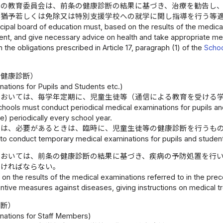
村の教育委員会は、前条の健康診断の結果に基づき、治療を勧告し
の猶予若しくは免除又は特別支援学校への就学に関し指導を行う等
cipal board of education must, based on the results of the medica
ent, and give necessary advice on health and take appropriate me
the obligations prescribed in Article 17, paragraph (1) of the
Schoo
の健康診断）
ations for Pupils and Students etc.)
においては、毎学年定期に、児童生徒等（通信による教育を受ける
chools must conduct periodical medical examinations for pupils a
) periodically every school year.
ては、必要があるときは、臨時に、児童生徒等の健康診断を行うも
 to conduct temporary medical examinations for pupils and studen
においては、前条の健康診断の結果に基づき、疾病の予防処置を行
なければならない。
on the results of the medical examinations referred to in the pre
ntive measures against diseases, giving instructions on medical 
診断）
nations for Staff Members)