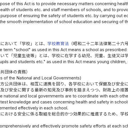
pose of this Act is to provide necessary matters concerning heal
health of students etc. and staff members of schools, and to pro
 purpose of ensuring the safety of students etc. by carrying out ed
o the smooth implementation of school education and securing of t
律において「学校」とは、
学校教育法
（昭和二十二年法律第二十六
e term "school" as used in this Act means a school as prescribed in
おいて「児童生徒等」とは、学校に在学する幼児、児童、生徒又は
pils and students etc." as used in this Act means young children, p
公共団体の責務）
es of the National and Local Governments)
地方公共団体は、相互に連携を図り、各学校において保健及び安全
健及び安全に関する最新の知見及び事例を踏まえつつ、財政上の措
e national and local governments are to coordinate with each oth
test knowledge and cases concerning health and safety in schools, 
emented effectively in each school.
校における安全に係る取組を総合的かつ効果的に推進するため、学
comprehensively and effectively promote safety efforts at each sch