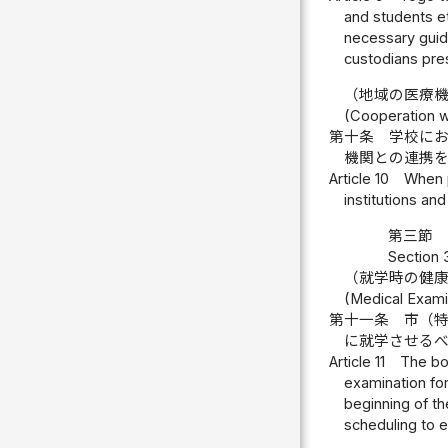
and students et
necessary guida
custodians pres
（地域の医療
(Cooperation wi
第十条
学校に
機関との連携
Article 10
When p
institutions an
第三節 
Section 
（就学時の健
(Medical Examin
第十一条
市（
に就学させる
Article 11
The boa
examination for
beginning of th
scheduling to en