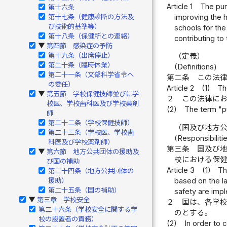
Article 1
The pur
第十六条
improving the 
第十七条（健康診断の方法及
び技術的基準等）
schools for the
第十八条（保健所との連絡）
contributing t
第四節 感染症の予防
▶
第十九条（出席停止）
（定義）
第二十条（臨時休業）
(Definitions)
第二十一条（文部科学省令へ
第二条
この法
の委任）
Article 2
(1)
Th
第五節 学校保健技師並びに学
▶
２
この法律に
校医、学校歯科医及び学校薬剤
(2)
The term "pu
師
第二十二条（学校保健技師）
（国及び地方
第二十三条（学校医、学校歯
(Responsibiliti
科医及び学校薬剤師）
第三条
国及び
第六節 地方公共団体の援助及
▶
校における保
び国の補助
Article 3
(1)
Th
第二十四条（地方公共団体の
based on the la
援助）
第二十五条（国の補助）
safety are impl
第三章 学校安全
▶
２
国は、各学
第二十六条（学校安全に関する学
のとする。
校の設置者の責務）
(2)
In order to 