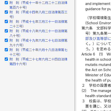
附 則（平成十一年十二月二十二日法律
and implement 
第百六十号）
guidance for pu
附 則（平成十四年八月二日法律第百三
号）
（学校環境衛
附 則（平成十七年三月三十一日法律第
(School Enviro
二十三号）
第六条
文部科
附 則（平成十八年六月二十一日法律第
号）第九条第
八十号）
部及び高等部
附 則（平成十九年六月二十七日法律第
く。）につい
九十六号）
う。）を定め
附 則（平成二十年六月十八日法律第七
Article 6
(1)
Wi
十三号）
health in schoo
附 則（平成二十七年六月二十四日法律
第四十六号）
mutatis mutandi
the Act on Sch
Minister of Edu
the health of p
２
学校の設置
(2)
The manageme
health standard
３
校長は、学
置を講じ、又