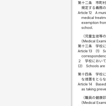
第十二条
市町
規定する義務
Article 12
A muni
medical treatm
exemption from 
school.
（児童生徒等
(Medical Examin
第十三条
学校
Article 13
(1)
S
correspondence
２
学校におい
(2)
Schools are
第十四条
学校
な措置をとら
Article 14
Based 
as taking preve
（職員の健康
(Medical Exami