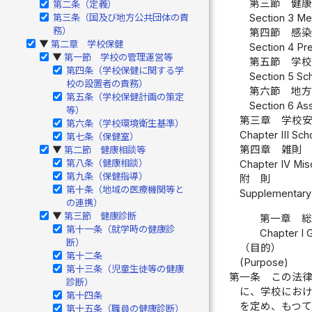
第三節 健康
第二条（定義）
第三条（国及び地方公共団体の責
Section 3 Med
務）
第四節 感染
第二章 学校保健
▶
Section 4 Pre
第一節 学校の管理運営等
▶
第五節 学校
第四条（学校保健に関する学
Section 5 Sch
校の設置者の責務）
第六節 地方
第五条（学校保健計画の策定
Section 6 As
等）
第三章 学校安
第六条（学校環境衛生基準）
Chapter III Sch
第七条（保健室）
第四章 雑則 
第二節 健康相談等
▶
第八条（健康相談）
Chapter IV Misc
第九条（保健指導）
附 則
第十条（地域の医療機関等と
Supplementary 
の連携）
第三節 健康診断
▶
第一章 
第十一条（就学時の健康診
Chapter I 
断）
（目的）
第十二条
(Purpose)
第十三条（児童生徒等の健康
第一条
この法
診断）
に、学校にお
第十四条
を定め、もつ
第十五条（職員の健康診断）