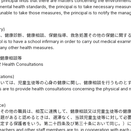
l principal finds that there are matters concerning the environmental
ental health standards, the principal is to take necessary measur
s unable to take those measures, the principal is to notify the mana
ry)
は、健康診断、健康相談、保健指導、救急処置その他の保健に関す
l is to have a school infirmary in order to carry out medical examina
 any other health measures.
健康相談等
2 Health Consultations
tations)
おいては、児童生徒等の心身の健康に関し、健康相談を行うものと
 are to provide health consultations concerning the physical and m
ce)
諭その他の職員は、相互に連携して、健康相談又は児童生徒等の健
問題があると認めるときは、遅滞なく、当該児童生徒等に対して必
規定する保護者をいう。第二十四条及び第三十条において同じ。）
achers and other staff members are to, in cooperation with each o