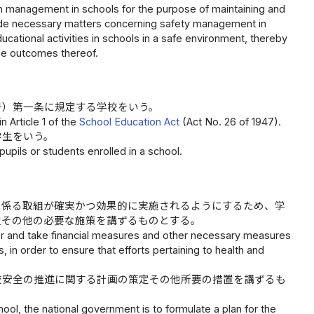
th management in schools for the purpose of maintaining and
vide necessary matters concerning safety management in
ucational activities in schools in a safe environment, thereby
he outcomes thereof.
号）第一条に規定する学校をいう。
 Article 1 of the
School Education Act
(Act No. 26 of 1947).
学生をいう。
upils or students enrolled in a school.
に係る取組が確実かつ効果的に実施されるようにするため、学
置その他の必要な施策を講ずるものとする。
er and take financial measures and other necessary measures
in order to ensure that efforts pertaining to health and
校安全の推進に関する計画の策定その他所要の措置を講ずるも
ool, the national government is to formulate a plan for the