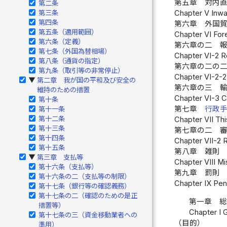
第五章 対内直
第二条
第三条
Chapter V Inwar
第四条
第六章 外国貿
第五条（適用範囲）
Chapter VI Fore
第六条（定義）
第六章の二 報
第七条（外国為替相場）
Chapter VI-2 R
第八条（通貨の指定）
第六章の二の二
第九条（取引等の非常停止）
Chapter VI-2-2
第二章 我が国の平和及び安全の
▶
第六章の三 輸
維持のための措置
Chapter VI-3 C
第十条
第七章
行政
第十一条
第十二条
Chapter VII Thi
第十三条
第七章の二 審
第十四条
Chapter VII-2 
第十五条
第八章 雑則 
第三章 支払等
▶
Chapter VIII Mi
第十六条（支払等）
第九章 罰則 
第十六条の二（支払等の制限）
Chapter IX Pena
第十七条（銀行等の確認義務）
第十七条の二（確認のための是正
第一章 
措置等）
Chapter I 
第十七条の三（資金移動業者への
（目的）
準用）