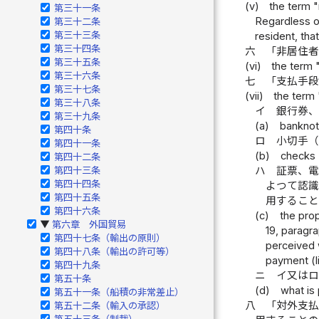
(v)
the term "
第三十一条
Regardless of
第三十二条
第三十三条
resident, tha
第三十四条
六
「非居住
第三十五条
(vi)
the term 
第三十六条
七
「支払手
第三十七条
(vii)
the term
第三十八条
イ
銀行券
第三十九条
(a)
banknot
第四十条
ロ
小切手
第四十一条
(b)
checks (
第四十二条
ハ
証票、電
第四十三条
第四十四条
よつて認識
第四十五条
用するこ
第四十六条
(c)
the prop
第六章 外国貿易
▶
19, paragr
第四十七条（輸出の原則）
perceived 
第四十八条（輸出の許可等）
payment (l
第四十九条
ニ
イ又は
第五十条
(d)
what is 
第五十一条（船積の非常差止）
八
「対外支
第五十二条（輸入の承認）
第五十三条（制裁）