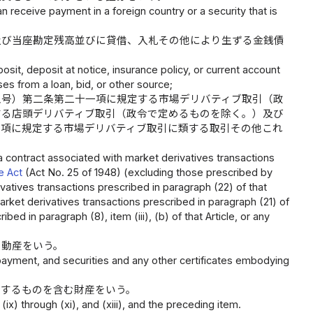
n receive payment in a foreign country or a security that is
及び当座勘定残高並びに貸借、入札その他により生ずる金銭債
sit, deposit at notice, insurance policy, or current account
es from a loan, bid, or other source;
五号）第二条第二十一項に規定する市場デリバティブ取引（政
する店頭デリバティブ取引（政令で定めるものを除く。）及び
一項に規定する市場デリバティブ取引に類する取引その他これ
s a contract associated with market derivatives transactions
e Act
(Act No. 25 of 1948) (excluding those prescribed by
vatives transactions prescribed in paragraph (22) of that
arket derivatives transactions prescribed in paragraph (21) of
ed in paragraph (8), item (iii), (b) of that Article, or any
の動産をいう。
yment, and securities and any other certificates embodying
定するものを含む財産をいう。
ix) through (xi), and (xiii), and the preceding item.