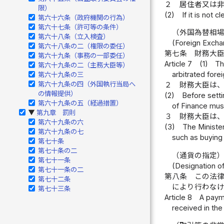
２
居住者又は
限）
(2)
If it is not 
第六十六条（政府機関の行為）
第六十七条（許可等の条件）
（外国為替相
第六十八条（立入検査）
(Foreign Excha
第六十八条の二（権限の委任）
第七条
財務大
第六十九条（事務の一部委任）
Article 7
(1)
Th
第六十九条の二（主務大臣等）
arbitrated fore
第六十九条の三
第六十九条の四（外国執行当局へ
２
財務大臣は
の情報提供）
(2)
Before setti
第六十九条の五（経過措置）
of Finance must
第九章 罰則
▶
３
財務大臣は
第六十九条の六
(3)
The Minister
第六十九条の七
such as buying
第七十条
第七十条の二
（通貨の指定
第七十一条
(Designation o
第七十一条の二
第八条
この法
第七十二条
により行わな
第七十三条
Article 8
A payme
received in the