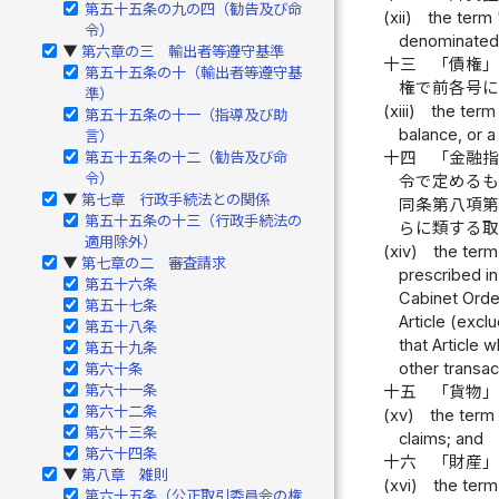
第五十五条の九の四（勧告及び命
(xii)
the term 
令）
denominated 
第六章の三 輸出者等遵守基準
▶
十三
「債権
第五十五条の十（輸出者等遵守基
権で前各号
準）
(xiii)
the term 
第五十五条の十一（指導及び助
balance, or a
言）
十四
「金融
第五十五条の十二（勧告及び命
令）
令で定める
第七章 行政手続法との関係
▶
同条第八項
第五十五条の十三（行政手続法の
らに類する
適用除外）
(xiv)
the term
第七章の二 審査請求
▶
prescribed in
第五十六条
Cabinet Order
第五十七条
Article (excl
第五十八条
that Article 
第五十九条
other transac
第六十条
第六十一条
十五
「貨物
第六十二条
(xv)
the term
第六十三条
claims; and
第六十四条
十六
「財産
第八章 雑則
▶
(xvi)
the term
第六十五条（公正取引委員会の権