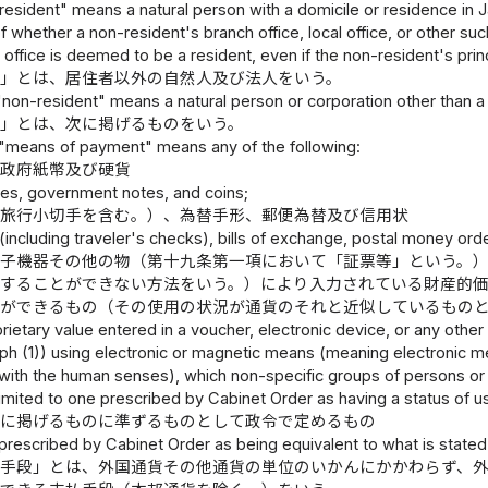
resident" means a natural person with a domicile or residence in Ja
 whether a non-resident's branch office, local office, or other such
t office is deemed to be a resident, even if the non-resident's princi
者」とは、居住者以外の自然人及び法人をいう。
"non-resident" means a natural person or corporation other than a 
段」とは、次に掲げるものをいう。
 "means of payment" means any of the following:
、政府紙幣及び硬貨
es, government notes, and coins;
（旅行小切手を含む。）、為替手形、郵便為替及び信用状
including traveler's checks), bills of exchange, postal money order
子機器その他の物（第十九条第一項において「証票等」という。
することができない方法をいう。）により入力されている財産的
とができるもの（その使用の状況が通貨のそれと近似しているもの
rietary value entered in a voucher, electronic device, or any other
aph (1)) using electronic or magnetic means (meaning electronic 
with the human senses), which non-specific groups of persons o
imited to one prescribed by Cabinet Order as having a status of u
ロに掲げるものに準ずるものとして政令で定めるもの
prescribed by Cabinet Order as being equivalent to what is stated i
払手段」とは、外国通貨その他通貨の単位のいかんにかかわらず、