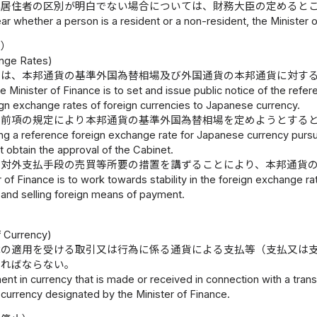
非居住者の区別が明白でない場合については、財務大臣の定めると
clear whether a person is a resident or a non-resident, the Minister 
場）
nge Rates)
臣は、本邦通貨の基準外国為替相場及び外国通貨の本邦通貨に対す
e Minister of Finance is to set and issue public notice of the ref
ign exchange rates of foreign currencies to Japanese currency.
、前項の規定により本邦通貨の基準外国為替相場を定めようとする
ng a reference foreign exchange rate for Japanese currency pursua
 obtain the approval of the Cabinet.
、対外支払手段の売買等所要の措置を講ずることにより、本邦通貨
 of Finance is to work towards stability in the foreign exchange
 and selling foreign means of payment.
）
f Currency)
律の適用を受ける取引又は行為に係る通貨による支払等（支払又は
ければならない。
nt in currency that is made or received in connection with a trans
 currency designated by the Minister of Finance.