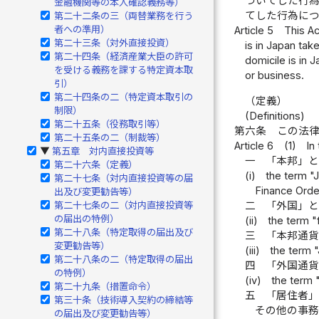
ついてした行
金融機関等の本人確認義務等）
てした行為に
第二十二条の三（両替業務を行う
者への準用）
Article 5
This Ac
第二十三条（対外直接投資）
is in Japan tak
第二十四条（経済産業大臣の許可
domicile is in 
を受ける義務を課する特定資本取
or business.
引）
第二十四条の二（特定資本取引の
（定義）
制限）
(Definitions)
第二十五条（役務取引等）
第六条
この法
第二十五条の二（制裁等）
Article 6
(1)
In
第五章 対内直接投資等
▶
一
「本邦」
第二十六条（定義）
(i)
the term "
第二十七条（対内直接投資等の届
Finance Orde
出及び変更勧告等）
二
「外国」
第二十七条の二（対内直接投資等
の届出の特例）
(ii)
the term "
第二十八条（特定取得の届出及び
三
「本邦通
変更勧告等）
(iii)
the term 
第二十八条の二（特定取得の届出
四
「外国通
の特例）
(iv)
the term 
第二十九条（措置命令）
五
「居住者
第三十条（技術導入契約の締結等
その他の事
の届出及び変更勧告等）