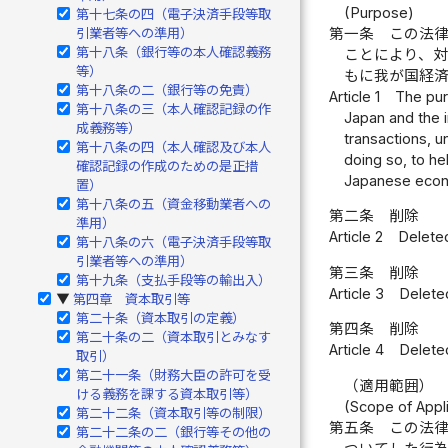
(Purpose)
第十七条の四（電子決済手段等取
第一条
この法
引業者等への準用）
第十八条（銀行等の本人確認義務
ことにより、
等）
もに我が国経
第十八条の二（銀行等の免責）
Article 1
The pur
第十八条の三（本人確認記録の作
Japan and the i
成義務等）
transactions, u
第十八条の四（本人確認及び本人
doing so, to he
確認記録の作成のための是正措
Japanese eco
置）
第十八条の五（資金移動業者への
第二条
削除
準用）
Article 2
Delete
第十八条の六（電子決済手段等取
引業者等への準用）
第三条
削除
第十九条（支払手段等の輸出入）
Article 3
Delete
第四章 資本取引等
▶
第二十条（資本取引の定義）
第四条
削除
第二十条の二（資本取引とみなす
Article 4
Delete
取引）
第二十一条（財務大臣の許可を受
（適用範囲）
ける義務を課する資本取引等）
(Scope of Appli
第二十二条（資本取引等の制限）
第五条
この法
第二十二条の二（銀行等その他の