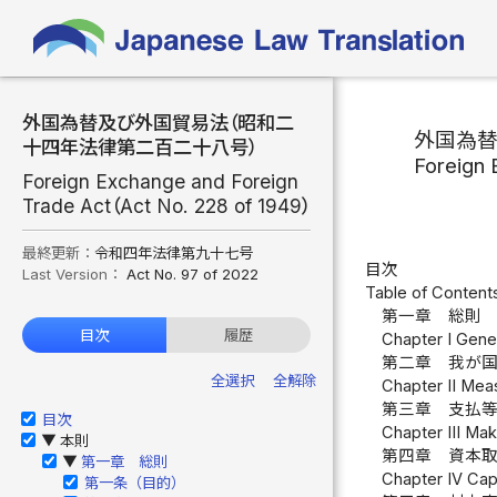
外国為替及び外国貿易法（昭和二
外国為
十四年法律第二百二十八号）
Foreign 
Foreign Exchange and Foreign
Trade Act（Act No. 228 of 1949）
最終更新：
令和四年法律第九十七号
目次
Last Version：
Act No. 97 of 2022
Table of Content
第一章 総則 
目次
履歴
Chapter I Gener
第二章 我が国
全選択
全解除
Chapter II Meas
第三章 支払等
目次
Chapter III Mak
本則
▶
第四章 資本取
第一章 総則
▶
Chapter IV Capi
第一条（目的）