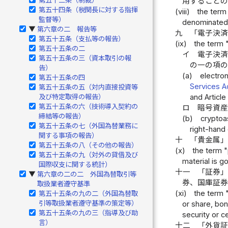
用すること
第五十四条（税関長に対する指揮
(viii)
the term
監督等）
denominated i
第六章の二 報告等
▶
九
「電子決
第五十五条（支払等の報告）
(ix)
the term 
第五十五条の二
イ
電子決
第五十五条の三（資本取引の報
の一の項
告）
(a)
electro
第五十五条の四
Services A
第五十五条の五（対内直接投資等
and Article
及び特定取得の報告）
第五十五条の六（技術導入契約の
ロ
暗号資
締結等の報告）
(b)
cryptoa
第五十五条の七（外国為替業務に
right-hand 
関する事項の報告）
十
「貴金属
第五十五条の八（その他の報告）
(x)
the term "
第五十五条の九（対外の貸借及び
material is go
国際収支に関する統計）
十一
「証券
第六章の二の二 外国為替取引等
▶
券、国庫証
取扱業者遵守基準
(xi)
the term 
第五十五条の九の二（外国為替取
引等取扱業者遵守基準の策定等）
or share, bon
第五十五条の九の三（指導及び助
security or c
言）
十二
「外貨