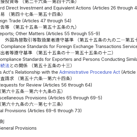
接投資等 （第二十六条―第四十六条）
d Direct Investment and Equivalent Actions (Articles 26 through 
易 （第四十七条―第五十四条）
ign Trade (Articles 47 through 54)
告等 （第五十五条―第五十五条の九）
eports; Other Matters (Articles 55 through 55-9)
 外国為替取引等取扱業者遵守基準 （第五十五条の九の二―第五
 Compliance Standards for Foreign Exchange Transactions Service
出者等遵守基準 （第五十五条の十―第五十五条の十二）
ompliance Standards for Exporters and Persons Conducting Similar
手続法
との関係 （第五十五条の十三）
s Act's Relationship with the
Administrative Procedure Act
(Article
査請求 （第五十六条―第六十四条）
Requests for Review (Articles 56 through 64)
（第六十五条―第六十九条の五）
scellaneous Provisions (Articles 65 through 69-5)
（第六十九条の六―第七十三条）
l Provisions (Articles 69-6 through 73)
総則
General Provisions