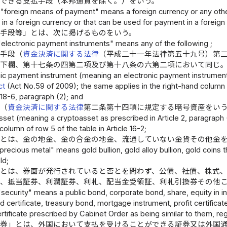
のできる支払手段（本邦通貨を除く。）をいう。
 "foreign means of payment" means a foreign currency or any oth
n a foreign currency or that can be used for payment in a foreign 
済手段等」とは、次に掲げるものをいう。
"electronic payment instruments" means any of the following ;
済手段（
資金決済に関する法律
（平成二十一年法律第五十九号）第
の下欄、第十七条の四第二項及び第十八条の六第二項において同じ
nic payment instrument (meaning an electronic payment instrument 
ct
(Act No.59 of 2009); the same applies in the right-hand column of 
 18-6, paragraph (2); and
産（
資金決済に関する法律
第二条第十四項に規定する暗号資産をい
sset (meaning a cryptoasset as prescribed in Article 2, paragraph 
column of row 5 of the table in Article 16-2;
」とは、金の地金、金の合金の地金、流通していない金貨その他金
precious metal" means gold bullion, gold alloy bullion, gold coins th
ld;
」とは、券面が発行されていると否とを問わず、公債、社債、株式
券、抵当証券、利潤証券、利札、配当金受領証、利札引換券その他
"security" means a public bond, corporate bond, share, equity in inv
d certificate, treasury bond, mortgage instrument, profit certifica
ertificate prescribed by Cabinet Order as being similar to them, re
証券」とは、外国において支払を受けることができる証券又は外国