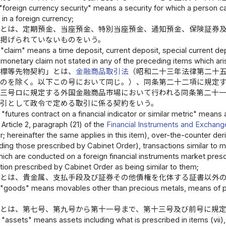
"foreign currency security" means a security for which a person ca
in a foreign currency;
」とは、定期預金、当座預金、特別当座預金、通知預金、保険証券
に掲げられていないものをいう。
"claim" means a time deposit, current deposit, special current depo
 monetary claim not stated in any of the preceding items which aris
指標等先物契約」とは、
金融商品取引法
（昭和二十三年法律第二十
ものを除く。以下この号において同じ。）、同条第二十二項に規定
第三号ロに規定する外国金融商品市場において行われる同条第二十
取引として政令で定める取引に係る契約をいう。
 "futures contract on a financial indicator or similar metric" mean
 Article 2, paragraph (21) of the
Financial Instruments and Exchang
; hereinafter the same applies in this item), over-the-counter deri
uding those prescribed by Cabinet Order), transactions similar to m
which are conducted on a foreign financial instruments market prescrib
tion prescribed by Cabinet Order as being similar to them;
」とは、貴金属、支払手段及び証券その他債権を化体する証書以外
 "goods" means movables other than precious metals, means of pa
」とは、第七号、第九号から第十一号まで、第十三号及び前号に規
 "assets" means assets including what is prescribed in items (vii), (