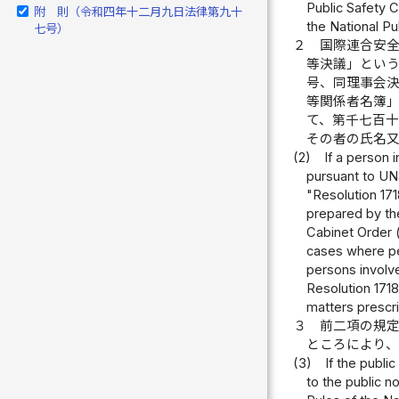
Public Safety C
附 則（令和四年十二月九日法律第九十
the National Pu
七号）
２
国際連合安
等決議」とい
号、同理事会
等関係者名簿
て、第千七百
その者の氏名
(2)
If a person 
pursuant to UN
"Resolution 171
prepared by th
Cabinet Order (
cases where per
persons involv
Resolution 1718
matters prescri
３
前二項の規
ところにより
(3)
If the publ
to the public n