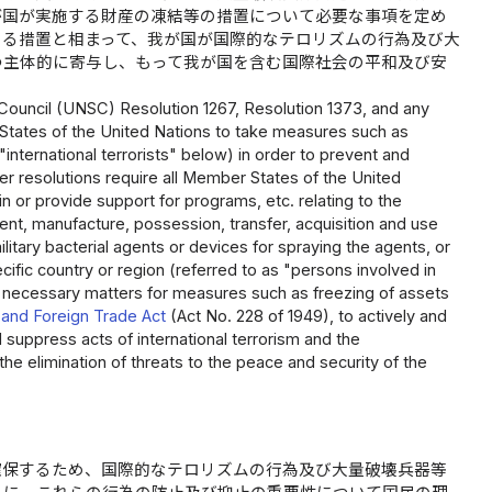
が国が実施する財産の凍結等の措置について必要な事項を定め
よる措置と相まって、我が国が国際的なテロリズムの行為及び大
つ主体的に寄与し、もって我が国を含む国際社会の平和及び安
ty Council (UNSC) Resolution 1267, Resolution 1373, and any
 States of the United Nations to take measures such as
international terrorists" below) in order to prevent and
r resolutions require all Member States of the United
 or provide support for programs, etc. relating to the
t, manufacture, possession, transfer, acquisition and use
itary bacterial agents or devices for spraying the agents, or
ific country or region (referred to as "persons involved in
g necessary matters for measures such as freezing of assets
and Foreign Trade Act
(Act No. 228 of 1949), to actively and
d suppress acts of international terrorism and the
he elimination of threats to the peace and security of the
確保するため、国際的なテロリズムの行為及び大量破壊兵器等