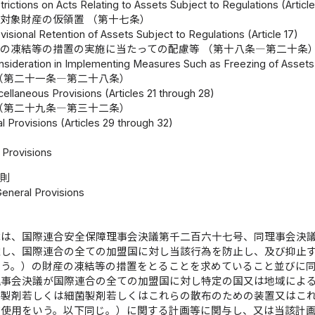
trictions on Acts Relating to Assets Subject to Regulations (Articl
対象財産の仮領置 （第十七条）
visional Retention of Assets Subject to Regulations (Article 17)
の凍結等の措置の実施に当たっての配慮等 （第十八条―第二十条
nsideration in Implementing Measures Such as Freezing of Assets (
（第二十一条―第二十八条）
ellaneous Provisions (Articles 21 through 28)
（第二十九条―第三十二条）
 Provisions (Articles 29 through 32)
Provisions
総則
General Provisions
律は、国際連合安全保障理事会決議第千二百六十七号、同理事会決
難し、国際連合の全ての加盟国に対し当該行為を防止し、及び抑止
いう。）の財産の凍結等の措置をとることを求めていること並びに
理事会決議が国際連合の全ての加盟国に対し特定の国又は地域によ
学製剤若しくは細菌製剤若しくはこれらの散布のための装置又はこ
び使用をいう。以下同じ。）に関する計画等に関与し、又は当該計