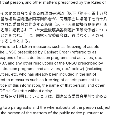
of that person, and other matters prescribed by the Rules of
号その他の政令で定める同理事会決議（以下「第千七百十八号
大量破壊兵器関連計画等関係者が、同理事会決議第千七百十八
置された委員会の作成する名簿（以下「大量破壊兵器関連計画
者名簿に記載されていた大量破壊兵器関連計画等関係者につい
たときを含む。）は、国家公安委員会は、遅滞なく、その旨、
告するものとする。
 who is to be taken measures such as freezing of assets
 the UNSC prescribed by Cabinet Order (referred to as
 weapons of mass destruction programs and activities, etc.
737, and any other resolutions of the UNSC prescribed by
struction programs and activities, etc." below) (including
es, etc. who has already been included in the list of
ect to measures such as freezing of assets pursuant to
tice of this information, the name of that person, and other
fficial Gazette without delay.
者の所在が判明しているときは、国家公安委員会規則で定める
ding two paragraphs and the whereabouts of the person subject
 the person of the matters of the public notice pursuant to