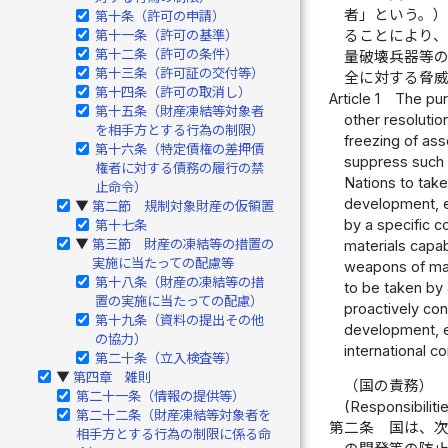
者」という。
第十条（許可の申請）
ることにより、
第十一条（許可の基準）
第十二条（許可の条件）
量破壊兵器等
第十三条（許可証の交付等）
全に対する脅
第十四条（許可の取消し）
Article 1
The pur
第十五条（財産凍結等対象者
other resolutio
を相手方とする行為の制限）
freezing of ass
第十六条（特定債権の差押債
suppress such a
権者に対する債務の履行の禁
Nations to take
止命令）
development, e
第二節 規制対象財産の仮領置
▶
by a specific c
第十七条
第三節 財産の凍結等の措置の
materials capab
▶
実施に当たっての配慮等
weapons of mas
第十八条（財産の凍結等の措
to be taken by
置の実施に当たっての配慮）
proactively con
第十九条（資料の提出その他
development, et
の協力）
international c
第二十条（立入検査等）
第四章 雑則
▶
（国の責務）
第二十一条（情報の提供等）
(Responsibiliti
第二十二条（財産凍結等対象者を
第二条
国は、
相手方とする行為の制限に係る命