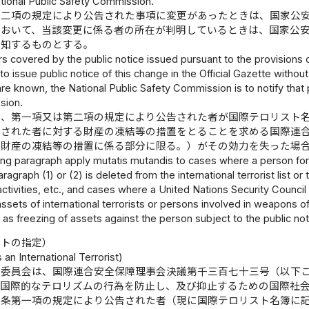
ational Public Safety Commission.
第二項の規定により公告された事項に変更があったときは、国家公
において、当該変更に係る者の所在が判明しているときは、国家公
通知するものとする。
rs covered by the public notice issued pursuant to the provisions o
o issue public notice of this change in the Official Gazette without
re known, the National Public Safety Commission is to notify that 
sion.
は、第一項又は第二項の規定により公告された者が国際テロリスト
告された者に対する財産の凍結等の措置をとることを求める国際連
の財産の凍結等の措置に係る部分に限る。）がその効力を失った場
ng paragraph apply mutatis mutandis to cases where a person for
aragraph (1) or (2) is deleted from the international terrorist list 
tivities, etc., and cases where a United Nations Security Council 
assets of international terrorists or persons involved in weapons of
s freezing of assets against the person subject to the public not
ストの指定）
 an International Terrorist)
安委員会は、国際連合安全保障理事会決議第千三百七十三号（以下
る国際的なテロリズムの行為を防止し、及び抑止するための国際社
前条第一項の規定により公告された者（現に国際テロリスト名簿に