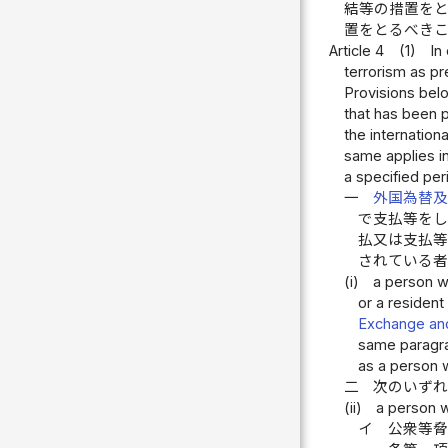
結等の措置を
置をとるべき
Article 4
(1)
In
terrorism as pr
Provisions belo
that has been p
the internation
same applies in
a specified per
一
外国為替
で支払等を
払又は支払
されている
(i)
a person w
or a resident
Exchange and
same paragrap
as a person 
二
次のいず
(ii)
a person w
イ
公衆等