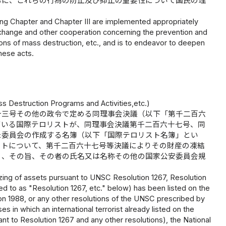
もに、これらの行為の防止及び抑止の重要性について国民の理
wing Chapter and Chapter III are implemented appropriately
xchange and other cooperation concerning the prevention and
ons of mass destruction, etc., and is to endeavor to deepen
hese acts.
ss Destruction Programs and Activities,etc.)
十三号その他の政令で定める同理事会決議（以下「第千二百六
ている国際テロリストが、同理事会決議第千二百六十七号、同
た委員会の作成する名簿（以下「国際テロリスト名簿」とい
ストについて、第千二百六十七号等決議によりその財産の凍結
く、その旨、その者の氏名又は名称その他の国家公安委員会規
eezing of assets pursuant to UNSC Resolution 1267, Resolution
d to as "Resolution 1267, etc." below) has been listed on the
on 1988, or any other resolutions of the UNSC prescribed by
es in which an international terrorist already listed on the
uant to Resolution 1267 and any other resolutions), the National