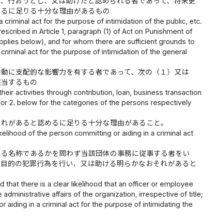
い、行おうとし、又は助けたと認められる者であって、将来更
めるに足りる十分な理由があるもの
iminal act for the purpose of intimidation of the public, etc.
rescribed in Article 1, paragraph (1) of Act on Punishment of
applies below), and for whom there are sufficient grounds to
 criminal act for the purpose of intimidation of the general
活動に支配的な影響力を有する者であって、次の（１）又は
該当するもの
heir activities through contribution, loan, business transaction
. or 2. below for the categories of the persons respectively
それがあると認めるに足りる十分な理由があること。
likelihood of the person committing or aiding in a criminal act
なる名称であるかを問わず当該団体の事務に従事する者をい
迫目的の犯罪行為を行い、又は助ける明らかなおそれがあると
d that there is a clear likelihood that an officer or employee
dministrative affairs of the organization, irrespective of title;
aiding in a criminal act for the purpose of intimidating the