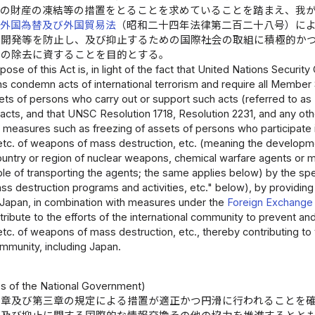
）の財産の凍結等の措置をとることを求めていることを踏まえ、我
外国為替及び外国貿易法
（昭和二十四年法律第二百二十八号）に
の開発等を防止し、及び抑止するための国際社会の取組に積極的か
威の除去に資することを目的とする。
pose of this Act is, in light of the fact that United Nations Securi
ns condemn acts of international terrorism and require all Member
ets of persons who carry out or support such acts (referred to as "
cts, and that UNSC Resolution 1718, Resolution 2231, and any othe
 measures such as freezing of assets of persons who participate in
tc. of weapons of mass destruction, etc. (meaning the developmen
ountry or region of nuclear weapons, chemical warfare agents or mil
le of transporting the agents; the same applies below) by the spec
s destruction programs and activities, etc." below), by providin
 Japan, in combination with measures under the
Foreign Exchange 
tribute to the efforts of the international community to prevent an
c. of weapons of mass destruction, etc., thereby contributing to t
ommunity, including Japan.
es of the National Government)
次章及び第三章の規定による措置が適正かつ円滑に行われることを