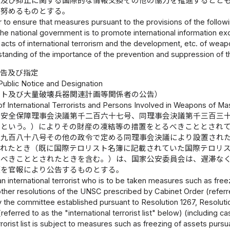
止及び抑止に関する国際的な情報交換その他の協力を推進するとと
う努めるものとする。
r to ensure that measures pursuant to the provisions of the follo
the national government is to promote international information e
acts of international terrorism and the development, etc. of weap
standing of the importance of the prevention and suppression of t
公告及び指定
 Public Notice and Designation
スト及び大量破壊兵器関連計画等関係者の公告）
of International Terrorists and Persons Involved in Weapons of Ma
合安全保障理事会決議第千二百六十七号、同理事会決議第千三百三
」という。）によりその財産の凍結等の措置をとるべきこととされ
千九百八十八号その他の政令で定める同理事会決議により設置され
されたとき（既に国際テロリスト名簿に記載されていた国際テロリ
るべきこととされたときを含む。）は、国家公安委員会は、遅滞な
項を官報により公告するものとする。
 an international terrorist who is to be taken measures such as fr
ther resolutions of the UNSC prescribed by Cabinet Order (referre
y the committee established pursuant to Resolution 1267, Resoluti
eferred to as the "international terrorist list" below) (including cas
errorist list is subject to measures such as freezing of assets purs