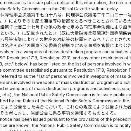
ommission is to issue public notice of this information, the name 
blic Safety Commission in the Official Gazette without delay.
全保障理事会決議第千七百十八号、同理事会決議第二千二百三十一
う。）によりその財産の凍結等の措置をとるべきこととされている
決議第千七百三十七号その他の政令で定める同理事会決議により設
」という。）に記載されたとき（既に大量破壊兵器関連計画等関係
十八号等決議によりその財産の凍結等の措置をとるべきこととされ
又は名称その他の国家公安委員会規則で定める事項を官報により公
involved in a weapons of mass destruction program and activities
SC Resolution 1718, Resolution 2231, and any other resolutions of
8, etc." below) has been listed on the list of persons involved in
e committee established pursuant to Resolution 1718, Resolution 1
referred to as the "list of persons involved in weapons of mass de
sons involved in weapons of mass destruction program and activiti
ed in weapons of mass destruction programs and activities is subj
, etc.), the National Public Safety Commission is to issue public no
bed by the Rules of the National Public Safety Commission in the O
定により公告をした場合において、これらの規定により公告された
、その者に対し、当該公告に係る事項を通知するものとする。
ic notice has been issued pursuant to the provisions of the prece
otice are known, the National Public Safety Commission is to notify