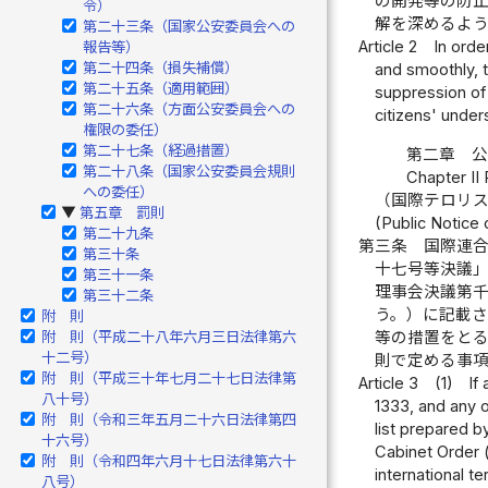
の開発等の防
令）
解を深めるよ
第二十三条（国家公安委員会への
Article 2
In orde
報告等）
第二十四条（損失補償）
and smoothly, 
第二十五条（適用範囲）
suppression of 
第二十六条（方面公安委員会への
citizens' under
権限の委任）
第二十七条（経過措置）
第二章 
第二十八条（国家公安委員会規則
Chapter II
への委任）
（国際テロリ
第五章 罰則
▶
(Public Notice 
第二十九条
第三条
国際連
第三十条
十七号等決議
第三十一条
理事会決議第
第三十二条
う。）に記載
附 則
等の措置をと
附 則（平成二十八年六月三日法律第六
十二号）
則で定める事
附 則（平成三十年七月二十七日法律第
Article 3
(1)
If
八十号）
1333, and any o
附 則（令和三年五月二十六日法律第四
list prepared b
十六号）
Cabinet Order (r
附 則（令和四年六月十七日法律第六十
international t
八号）