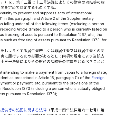
く。）を、第千三百七十三号決議によりその財産の凍結等の措
期間を定めて指定するものとする。
ommunity to prevent and suppress acts of international
" in this paragraph and Article 2 of the Supplementary
 falling under all of the following items (excluding a person
receding Article (limited to a person who is currently listed on
 as freezing of assets pursuant to Resolution 1267, etc.; the
res such as freezing of assets pursuant to Resolution 1373, for
払をしようとする居住者若しくは非居住者又は非居住者との間
誠実に履行するため必要があるとして同項の規定により当該支
七十三号決議によりその財産の凍結等の措置をとるべきことと
nt intending to make a payment from Japan to a foreign state,
dent as prescribed in Article 16, paragraph (1) of the
Foreign
payment or payment, etc. pursuant to the provisions of the
m Resolution 1373 (including a person who is actually obliged
ets pursuant to Resolution 1373);
の提供等の処罰に関する法律
（平成十四年法律第六十七号）第