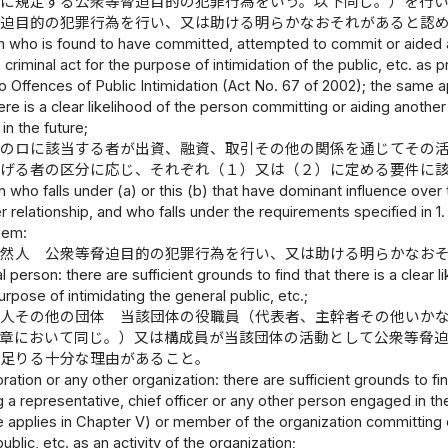
に規定する公衆等脅迫目的の犯罪行為をいう。以下同じ。）を行
脅迫目的の犯罪行為を行い、又は助ける明らかなおそれがあると認
 who is found to have committed, attempted to commit or aided a cr
criminal act for the purpose of intimidation of the public, etc. as p
o Offences of Public Intimidation (Act No. 67 of 2002); the same 
here is a clear likelihood of the person committing or aiding another
 in the future;
のロに該当する者が出資、融資、取引その他の関係を通じてその
掲げる者の区分に応じ、それぞれ（１）又は（２）に定める要件に
 who falls under (a) or this (b) that have dominant influence over t
r relationship, and who falls under the requirements specified in 1
hem:
然人 公衆等脅迫目的の犯罪行為を行い、又は助ける明らかなお
l person: there are sufficient grounds to find that there is a clear 
urpose of intimidating the general public, etc.;
人その他の団体 当該団体の役職員（代表者、主幹者その他いか
章において同じ。）又は構成員が当該団体の活動として公衆等脅
足りる十分な理由があること。
ration or any other organization: there are sufficient grounds to fin
a representative, chief officer or any other person engaged in the a
 applies in Chapter V) or member of the organization committing or 
ublic, etc. as an activity of the organization;