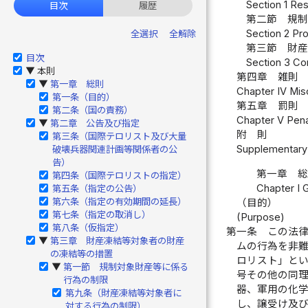
Section 1 Res
目次
履歴
第二節 規制
Section 2 Pro
全選択
全解除
第三節 財産
目次
Section 3 Co
本則
▶
第四章 雑則 
第一章 総則
▶
Chapter IV Misc
第一条（目的）
第五章 罰則 
第二条（国の責務）
Chapter V Penal
第二章 公告及び指定
▶
附 則
第三条（国際テロリスト及び大量
Supplementary 
破壊兵器関連計画等関係者の公
告）
第一章 
第四条（国際テロリストの指定）
Chapter I 
第五条（指定の公告）
第六条（指定の有効期間の延長）
（目的）
第七条（指定の取消し）
(Purpose)
第八条（仮指定）
第一条
この法
第三章 財産凍結等対象者の財産
▶
ムの行為を非
の凍結等の措置
ロリスト」と
第一節 規制対象財産等に係る
▶
号その他の同
行為の制限
器、軍用の化
第九条（財産凍結等対象者に
し、譲受け及
対する行為の制限）