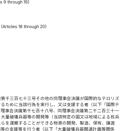
es 9 through 16)
）
Articles 18 through 20)
議第千三百七十三号その他の同理事会決議が国際的なテロリズ
するために当該行為を実行し、又は支援する者（以下「国際テ
同理事会決議第千七百十八号、同理事会決議第二千二百三十一
る大量破壊兵器等の開発等（当該特定の国又は地域による核兵
れらを運搬することができる物資の開発、製造、保有、譲渡
画等の支援等を行う者（以下「大量破壊兵器関連計画等関係