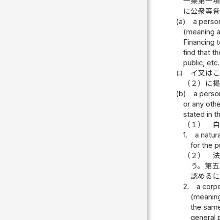
一条第一項
に公衆等
(a)
a person
(meaning a 
Financing t
find that t
public, etc.
ロ
イ又はこ
（２）に
(b)
a person
or any othe
stated in t
（１）
自
1.
a natura
for the p
（２）
法
う。第五
認めるに
2.
a corpo
(meaning 
the same
general p