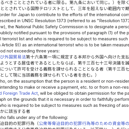
とるべきこととされている者に限る。第九条において同じ。）を除
こととされている国際テロリストとして、三年を超えない範囲内で
 order for Japan to contribute to the efforts of the international c
escribed in UNSC Resolution 1373 (referred to as "Resolution 1373
w), the National Public Safety Commission is to designate a person
ublicly notified pursuant to the provisions of paragraph (1) of the p
al terrorist list and who is required to be subject to measures such
 Article 9)) as an international terrorist who is to be taken measu
iod not exceeding three years:
及び外国貿易法
第十六条第一項に規定する本邦から外国へ向けた支
しようとする居住者であるとしたならば、第千三百七十三号決議を
等について許可を受ける義務を課せられることとなる者（第千三百
者として現に当該義務を課せられている者を含む。）
ho, on the assumption that the person is a resident or non-reside
 intending to make or receive a payment, etc. to or from a non-resi
 Foreign Trade Act
, will be obliged to obtain permission for the 
h on the grounds that it is necessary in order to faithfully perfor
who is required to be subject to measures such as freezing of ass
れかに該当する者
ho falls under any of the following:
脅迫目的の犯罪行為（
公衆等脅迫目的の犯罪行為等のための資金等