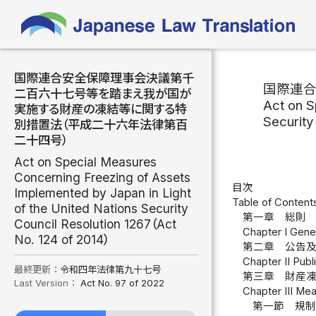
国際連合安全保障理事会決議第千
国際連
二百六十七号等を踏まえ我が国が
Act on S
実施する財産の凍結等に関する特
Security
別措置法（平成二十六年法律第百
二十四号）
Act on Special Measures
Concerning Freezing of Assets
目次
Implemented by Japan in Light
Table of Content
of the United Nations Security
第一章 総則 
Council Resolution 1267（Act
Chapter I Gener
No. 124 of 2014）
第二章 公告及
Chapter II Publ
最終更新：
令和四年法律第九十七号
第三章 財産
Last Version：
Act No. 97 of 2022
Chapter III Me
第一節 規制