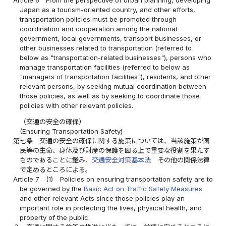
Japan as a tourism-oriented country, and other efforts,
transportation policies must be promoted through
coordination and cooperation among the national
government, local governments, transport businesses, or
other businesses related to transportation (referred to
below as "transportation-related businesses"), persons who
manage transportation facilities (referred to below as
"managers of transportation facilities"), residents, and other
relevant persons, by seeking mutual coordination between
those policies, as well as by seeking to coordinate those
policies with other relevant policies.
（交通の安全の確保）
(Ensuring Transportation Safety)
第七条
交通の安全の確保に関する施策については、当該施策が国
民等の生命、身体及び財産の保護を図る上で重要な役割を果たす
ものであることに鑑み、
交通安全対策基本法
その他の関係法律
で定めるところによる。
Article 7
(1)
Policies on ensuring transportation safety are to
be governed by the
Basic Act on Traffic Safety Measures
and other relevant Acts since those policies play an
important role in protecting the lives, physical health, and
property of the public.