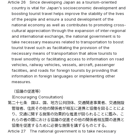
Article 26
Since developing Japan as a tourism-oriented
country is vital for Japan's socioeconomic development and
boosting tourist travel helps improve the stability of the lives
of the people and ensure a sound development of the
national economy as well as contributes to promoting cross-
cultural appreciation through the expansion of inter-regional
and international exchange, the national government is to
take necessary measures related to transportation to boost
tourist travel such as facilitating the provision of the
necessary means of transportation that allow tourists to
travel smoothly or facilitating access to information on road
vehicles, railway vehicles, vessels, aircraft, passenger
facilities, and roads for foreign tourists by providing that
information in foreign languages or implementing other
measures.
（協議の促進等）
(Encouraging Consultation)
第二十七条
国は、国、地方公共団体、交通関連事業者、交通施設
管理者、住民その他の関係者が相互に連携と協働を図ることによ
り、交通に関する施策の効果的な推進が図られることに鑑み、こ
れらの者の間における協議の促進その他の関係者相互間の連携と
協働を促進するために必要な施策を講ずるものとする。
Article 27
The national government is to take necessary