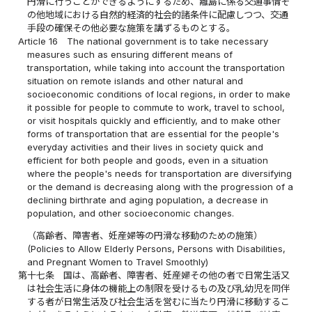
円滑に行うことができるようにするため、離島に係る交通事情そ
の他地域における自然的経済的社会的諸条件に配慮しつつ、交通
手段の確保その他必要な施策を講ずるものとする。
Article 16
The national government is to take necessary
measures such as ensuring different means of
transportation, while taking into account the transportation
situation on remote islands and other natural and
socioeconomic conditions of local regions, in order to make
it possible for people to commute to work, travel to school,
or visit hospitals quickly and efficiently, and to make other
forms of transportation that are essential for the people's
everyday activities and their lives in society quick and
efficient for both people and goods, even in a situation
where the people's needs for transportation are diversifying
or the demand is decreasing along with the progression of a
declining birthrate and aging population, a decrease in
population, and other socioeconomic changes.
（高齢者、障害者、妊産婦等の円滑な移動のための施策）
(Policies to Allow Elderly Persons, Persons with Disabilities,
and Pregnant Women to Travel Smoothly)
第十七条
国は、高齢者、障害者、妊産婦その他の者で日常生活又
は社会生活に身体の機能上の制限を受けるもの及び乳幼児を同伴
する者が日常生活及び社会生活を営むに当たり円滑に移動するこ