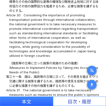
標準化その他の国際的な連携の確保及び開発途上地域に対する技
術協力その他の国際協力を推進するため、必要な施策を講ずるも
のとする。
Article 30
Considering the importance of promoting
transportation policies through international collaboration,
the national government is to take necessary measures to
promote international coordination regarding transportation
such as standardizing international standards or facilitating
other forms of international cooperation, as well as
facilitating technological cooperation for developing
regions, while giving consideration to the possibility of
technologies and knowledge accumulated in Japan being
utilized in foreign countries.
（国民等の立場に立った施策の実施のための措置）
(Measures to Implement Policies by Taking into Account the
translate
Needs of the Public)
第三十一条
国は、国民等の立場に立って、その意見を踏まえつつ
交通に関する施策を講ずるため、国民等の意見を反映させるため
download
に必要な措置その他の措置を講ずるものとする。
Article 31
The national government is to take necessary
measures such as measures to ensure the public's opinions
are taken into consideration, so as to implement
本文
目次・履歴
transportation policies from the perspective of the needs of