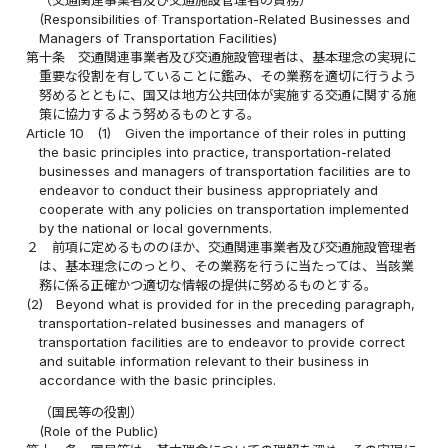
（交通関連事業者及び交通施設管理者の責務）
(Responsibilities of Transportation-Related Businesses and
Managers of Transportation Facilities)
第十条
交通関連事業者及び交通施設管理者は、基本理念の実現に
重要な役割を有していることに鑑み、その業務を適切に行うよう
努めるとともに、国又は地方公共団体が実施する交通に関する施
策に協力するよう努めるものとする。
Article 10
(1)
Given the importance of their roles in putting
the basic principles into practice, transportation-related
businesses and managers of transportation facilities are to
endeavor to conduct their business appropriately and
cooperate with any policies on transportation implemented
by the national or local governments.
２
前項に定めるもののほか、交通関連事業者及び交通施設管理者
は、基本理念にのっとり、その業務を行うに当たっては、当該業
務に係る正確かつ適切な情報の提供に努めるものとする。
(2)
Beyond what is provided for in the preceding paragraph,
transportation-related businesses and managers of
transportation facilities are to endeavor to provide correct
and suitable information relevant to their business in
accordance with the basic principles.
（国民等の役割）
(Role of the Public)