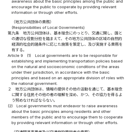
awareness about the basic principles among the public and
encourage the public to cooperate by providing relevant
information or through other efforts.
（地方公共団体の責務）
(Responsibilities of Local Governments)
第九条
地方公共団体は、基本理念にのっとり、交通に関し、国と
の適切な役割分担を踏まえて、その地方公共団体の区域の自然的
経済的社会的諸条件に応じた施策を策定し、及び実施する責務を
有する。
Article 9
(1)
Local governments are to be responsible for
establishing and implementing transportation policies based
on the natural and socioeconomic conditions of the areas
under their jurisdiction, in accordance with the basic
principles and based on an appropriate division of roles with
the national government.
２
地方公共団体は、情報の提供その他の活動を通じて、基本理念
に関する住民その他の者の理解を深め、かつ、その協力を得るよ
う努めなければならない。
(2)
Local governments must endeavor to raise awareness
about the basic principles among residents and other
members of the public and to encourage them to cooperate
by providing relevant information or through other efforts.