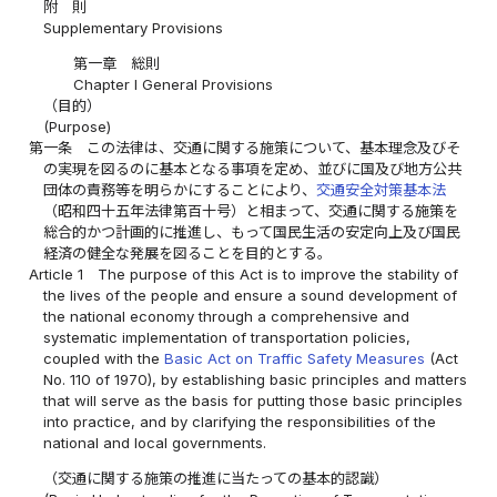
附 則
Supplementary Provisions
第一章 総則
Chapter I General Provisions
（目的）
(Purpose)
第一条
この法律は、交通に関する施策について、基本理念及びそ
の実現を図るのに基本となる事項を定め、並びに国及び地方公共
団体の責務等を明らかにすることにより、
交通安全対策基本法
（昭和四十五年法律第百十号）と相まって、交通に関する施策を
総合的かつ計画的に推進し、もって国民生活の安定向上及び国民
経済の健全な発展を図ることを目的とする。
Article 1
The purpose of this Act is to improve the stability of
the lives of the people and ensure a sound development of
the national economy through a comprehensive and
systematic implementation of transportation policies,
coupled with the
Basic Act on Traffic Safety Measures
(Act
No. 110 of 1970), by establishing basic principles and matters
that will serve as the basis for putting those basic principles
into practice, and by clarifying the responsibilities of the
national and local governments.
（交通に関する施策の推進に当たっての基本的認識）