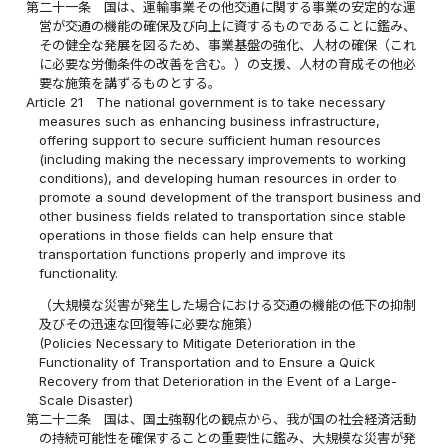
第二十一条
国は、運輸事業その他交通に関する事業の安定的な運
営が交通の機能の確保及び向上に資するものであることに鑑み、
その健全な発展を図るため、事業基盤の強化、人材の確保（これ
に必要な労働条件の改善を含む。）の支援、人材の育成その他必
要な施策を講ずるものとする。
Article 21
The national government is to take necessary
measures such as enhancing business infrastructure,
offering support to secure sufficient human resources
(including making the necessary improvements to working
conditions), and developing human resources in order to
promote a sound development of the transport business and
other business fields related to transportation since stable
operations in those fields can help ensure that
transportation functions properly and improve its
functionality.
（大規模な災害が発生した場合における交通の機能の低下の抑制
及びその迅速な回復等に必要な施策）
(Policies Necessary to Mitigate Deterioration in the
Functionality of Transportation and to Ensure a Quick
Recovery from that Deterioration in the Event of a Large-
Scale Disaster)
第二十二条
国は、国土強靱化の観点から、我が国の社会経済活動
の持続可能性を確保することの重要性に鑑み、大規模な災害が発