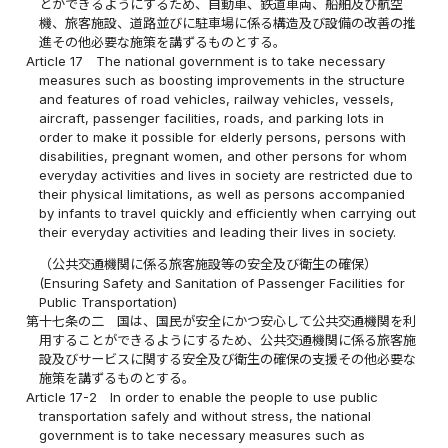
とができるようにするため、自動車、鉄道車両、船舶及び航空
機、旅客施設、道路並びに駐車場に係る構造及び設備の改善の推
進その他必要な施策を講ずるものとする。
Article 17
The national government is to take necessary
measures such as boosting improvements in the structure
and features of road vehicles, railway vehicles, vessels,
aircraft, passenger facilities, roads, and parking lots in
order to make it possible for elderly persons, persons with
disabilities, pregnant women, and other persons for whom
everyday activities and lives in society are restricted due to
their physical limitations, as well as persons accompanied
by infants to travel quickly and efficiently when carrying out
their everyday activities and leading their lives in society.
（公共交通機関に係る旅客施設等の安全及び衛生の確保）
(Ensuring Safety and Sanitation of Passenger Facilities for
Public Transportation)
第十七条の二
国は、国民が安全にかつ安心して公共交通機関を利
用することができるようにするため、公共交通機関に係る旅客施
設及びサービスに関する安全及び衛生の確保の支援その他必要な
施策を講ずるものとする。
Article 17-2
In order to enable the people to use public
transportation safely and without stress, the national
government is to take necessary measures such as