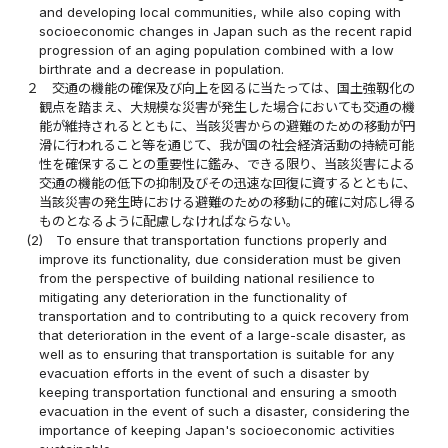
and developing local communities, while also coping with
socioeconomic changes in Japan such as the recent rapid
progression of an aging population combined with a low
birthrate and a decrease in population.
２
交通の機能の確保及び向上を図るに当たっては、国土強靱化の
観点を踏まえ、大規模な災害が発生した場合においても交通の機
能が維持されるとともに、当該災害からの避難のための移動が円
滑に行われること等を通じて、我が国の社会経済活動の持続可能
性を確保することの重要性に鑑み、できる限り、当該災害による
交通の機能の低下の抑制及びその迅速な回復に資するとともに、
当該災害の発生時における避難のための移動に的確に対応し得る
ものとなるように配慮しなければならない。
(2)
To ensure that transportation functions properly and
improve its functionality, due consideration must be given
from the perspective of building national resilience to
mitigating any deterioration in the functionality of
transportation and to contributing to a quick recovery from
that deterioration in the event of a large-scale disaster, as
well as to ensuring that transportation is suitable for any
evacuation efforts in the event of such a disaster by
keeping transportation functional and ensuring a smooth
evacuation in the event of such a disaster, considering the
importance of keeping Japan's socioeconomic activities