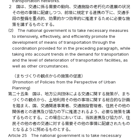
transportation networks.
２
国は、交通に係る需要の動向、交通施設の老朽化の進展の状況
その他の事情に配慮しつつ、前項に規定する連携の下に、交通手
段の整備を重点的、効果的かつ効率的に推進するために必要な施
策を講ずるものとする。
(2)
The national government is to take necessary measures
to intensively, effectively, and efficiently promote the
development of means of transportation through the
coordination provided for in the preceding paragraph, while
taking into account trends in the demand for transportation
and the level of deterioration of transportation facilities, as
well as other circumstances.
（まちづくりの観点からの施策の促進）
(Promotion of Policies from the Perspective of Urban
Planning)
第二十五条
国は、地方公共団体による交通に関する施策が、まち
づくりの観点から、土地利用その他の事項に関する総合的な計画
を踏まえ、国、交通関連事業者、交通施設管理者、住民その他の
関係者との連携及び協力の下に推進されるよう、必要な施策を講
ずるものとする。この場合においては、当該連携及び協力が、住
民その他の者の交通に対する需要その他の事情に配慮されたもの
となるように努めるものとする。
Article 25
The national government is to take necessary