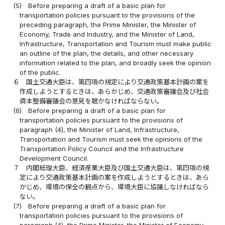
(5)
Before preparing a draft of a basic plan for
transportation policies pursuant to the provisions of the
preceding paragraph, the Prime Minister, the Minister of
Economy, Trade and Industry, and the Minister of Land,
Infrastructure, Transportation and Tourism must make public
an outline of the plan, the details, and other necessary
information related to the plan, and broadly seek the opinion
of the public.
６
国土交通大臣は、第四項の規定により交通政策基本計画の案を
作成しようとするときは、あらかじめ、交通政策審議会及び社会
資本整備審議会の意見を聴かなければならない。
(6)
Before preparing a draft of a basic plan for
transportation policies pursuant to the provisions of
paragraph (4), the Minister of Land, Infrastructure,
Transportation and Tourism must seek the opinions of the
Transportation Policy Council and the Infrastructure
Development Council.
７
内閣総理大臣、経済産業大臣及び国土交通大臣は、第四項の規
定により交通政策基本計画の案を作成しようとするときは、あら
かじめ、環境の保全の観点から、環境大臣に協議しなければなら
ない。
(7)
Before preparing a draft of a basic plan for
transportation policies pursuant to the provisions of
paragraph (4), the Prime Minister, the Minister of Economy,