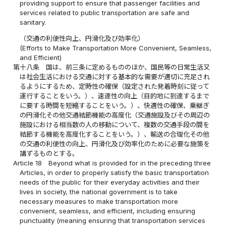
providing support to ensure that passenger facilities and
services related to public transportation are safe and
sanitary.
（交通の利便性向上、円滑化及び効率化）
(Efforts to Make Transportation More Convenient, Seamless,
and Efficient)
第十八条
国は、前三条に定めるもののほか、国民等の日常生活又
は社会生活における交通に対する基本的な需要が適切に充足され
るようにするため、定時性の確保（設定された発着時刻に従って
運行することをいう。）、速達性の向上（目的地に到達するまで
に要する時間を短縮することをいう。）、快適性の確保、乗継ぎ
の円滑化その他交通結節機能の高度化（交通施設及びその周辺の
施設における相当数の人の移動について、複数の交通手段の間を
結節する機能を高度化することをいう。）、輸送の合理化その他
の交通の利便性の向上、円滑化及び効率化のために必要な施策を
講ずるものとする。
Article 18
Beyond what is provided for in the preceding three
Articles, in order to properly satisfy the basic transportation
needs of the public for their everyday activities and their
lives in society, the national government is to take
necessary measures to make transportation more
convenient, seamless, and efficient, including ensuring
punctuality (meaning ensuring that transportation services