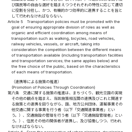
び国民等の自由な選好を踏まえつつそれぞれの特性に応じて適切
に役割を分担し、かつ、有機的かつ効率的に連携することを旨と
して行われなければならない。
Article 5
Transportation policies must be promoted with the
goal of ensuring appropriate division of roles as well as
organic and efficient coordination among means of
transportation such as walking, bicycles, road vehicles,
railway vehicles, vessels, or aircraft, taking into
consideration the competition between the different means
of transportation available (including transportation facilities
and transportation services; the same applies below) and
the free choice of the public, based on the characteristics
of each means of transportation.
（連携等による施策の推進）
(Promotion of Policies Through Coordination)
第六条
交通に関する施策の推進は、まちづくり、観光立国の実現
その他の観点を踏まえ、当該施策相互間の連携及びこれと関連す
る施策との連携を図りながら、国、地方公共団体、運輸事業その
他交通に関する事業を行う者（以下「交通関連事業者」とい
う。）、交通施設の管理を行う者（以下「交通施設管理者」とい
う。）、住民その他の関係者が連携し、及び協働しつつ、行われ
なければならない。
Article 6
From the perspective of urban planning, developing