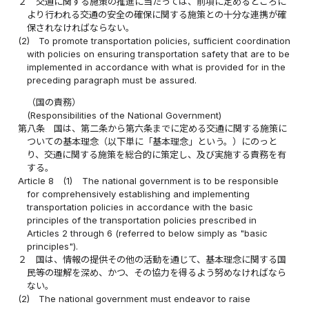
２
交通に関する施策の推進に当たっては、前項に定めるところに
より行われる交通の安全の確保に関する施策との十分な連携が確
保されなければならない。
(2)
To promote transportation policies, sufficient coordination
with policies on ensuring transportation safety that are to be
implemented in accordance with what is provided for in the
preceding paragraph must be assured.
（国の責務）
(Responsibilities of the National Government)
第八条
国は、第二条から第六条までに定める交通に関する施策に
ついての基本理念（以下単に「基本理念」という。）にのっと
り、交通に関する施策を総合的に策定し、及び実施する責務を有
する。
Article 8
(1)
The national government is to be responsible
for comprehensively establishing and implementing
transportation policies in accordance with the basic
principles of the transportation policies prescribed in
Articles 2 through 6 (referred to below simply as "basic
principles").
２
国は、情報の提供その他の活動を通じて、基本理念に関する国
民等の理解を深め、かつ、その協力を得るよう努めなければなら
ない。
(2)
The national government must endeavor to raise