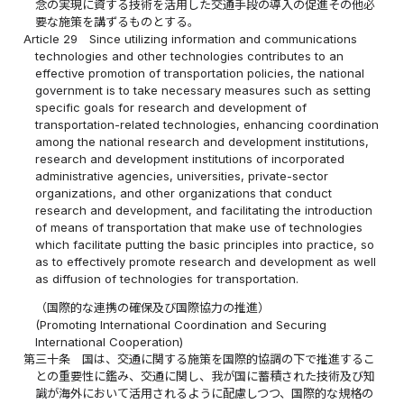
念の実現に資する技術を活用した交通手段の導入の促進その他必
要な施策を講ずるものとする。
Article 29
Since utilizing information and communications
technologies and other technologies contributes to an
effective promotion of transportation policies, the national
government is to take necessary measures such as setting
specific goals for research and development of
transportation-related technologies, enhancing coordination
among the national research and development institutions,
research and development institutions of incorporated
administrative agencies, universities, private-sector
organizations, and other organizations that conduct
research and development, and facilitating the introduction
of means of transportation that make use of technologies
which facilitate putting the basic principles into practice, so
as to effectively promote research and development as well
as diffusion of technologies for transportation.
（国際的な連携の確保及び国際協力の推進）
(Promoting International Coordination and Securing
International Cooperation)
第三十条
国は、交通に関する施策を国際的協調の下で推進するこ
との重要性に鑑み、交通に関し、我が国に蓄積された技術及び知
識が海外において活用されるように配慮しつつ、国際的な規格の