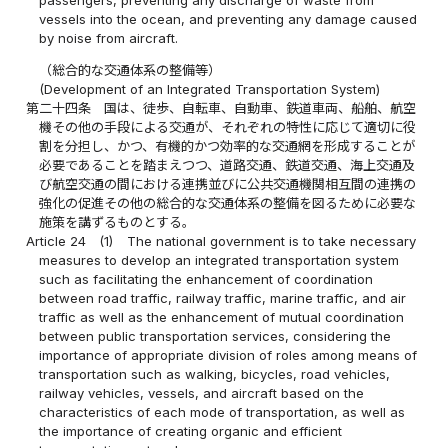
passengers, preventing any discharge of waste from
vessels into the ocean, and preventing any damage caused
by noise from aircraft.
（総合的な交通体系の整備等）
(Development of an Integrated Transportation System)
第二十四条
国は、徒歩、自転車、自動車、鉄道車両、船舶、航空
機その他の手段による交通が、それぞれの特性に応じて適切に役
割を分担し、かつ、有機的かつ効率的な交通網を形成することが
必要であることを踏まえつつ、道路交通、鉄道交通、海上交通及
び航空交通の間における連携並びに公共交通機関相互間の連携の
強化の促進その他の総合的な交通体系の整備を図るために必要な
施策を講ずるものとする。
Article 24
(1)
The national government is to take necessary
measures to develop an integrated transportation system
such as facilitating the enhancement of coordination
between road traffic, railway traffic, marine traffic, and air
traffic as well as the enhancement of mutual coordination
between public transportation services, considering the
importance of appropriate division of roles among means of
transportation such as walking, bicycles, road vehicles,
railway vehicles, vessels, and aircraft based on the
characteristics of each mode of transportation, as well as
the importance of creating organic and efficient