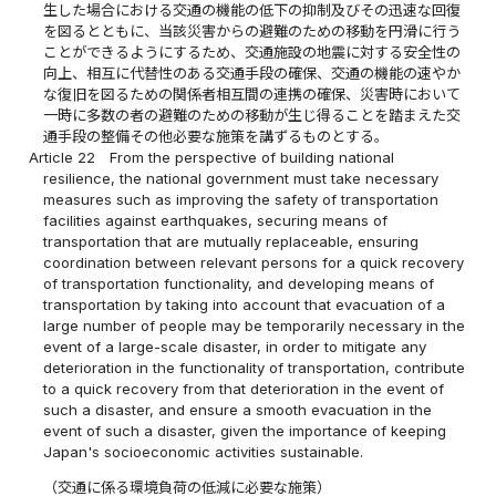
生した場合における交通の機能の低下の抑制及びその迅速な回復
を図るとともに、当該災害からの避難のための移動を円滑に行う
ことができるようにするため、交通施設の地震に対する安全性の
向上、相互に代替性のある交通手段の確保、交通の機能の速やか
な復旧を図るための関係者相互間の連携の確保、災害時において
一時に多数の者の避難のための移動が生じ得ることを踏まえた交
通手段の整備その他必要な施策を講ずるものとする。
Article 22
From the perspective of building national
resilience, the national government must take necessary
measures such as improving the safety of transportation
facilities against earthquakes, securing means of
transportation that are mutually replaceable, ensuring
coordination between relevant persons for a quick recovery
of transportation functionality, and developing means of
transportation by taking into account that evacuation of a
large number of people may be temporarily necessary in the
event of a large-scale disaster, in order to mitigate any
deterioration in the functionality of transportation, contribute
to a quick recovery from that deterioration in the event of
such a disaster, and ensure a smooth evacuation in the
event of such a disaster, given the importance of keeping
Japan's socioeconomic activities sustainable.
（交通に係る環境負荷の低減に必要な施策）