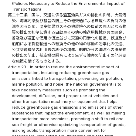
(Policies Necessary to Reduce the Environmental Impact of
Transportation)
第二十三条
国は、交通に係る温室効果ガスの排出の抑制、大気汚
染、海洋汚染及び騒音の防止その他交通による環境への負荷の低
減を図るため、温室効果ガスその他環境への負荷の原因となる物
質の排出の抑制に資する自動車その他の輸送用機械器具の開発、
普及及び適正な使用の促進並びに交通の円滑化の推進、鉄道及び
船舶による貨物輸送への転換その他の物の移動の効率化の促進、
公共交通機関の利用者の利便の増進、船舶からの海洋への廃棄物
の排出の防止、航空機の騒音により生ずる障害の防止その他必要
な施策を講ずるものとする。
Article 23
In order to reduce the environmental impact of
transportation, including reducing greenhouse gas
emissions linked to transportation, preventing air pollution,
marine pollution, and noise, the national government is to
take necessary measures such as promoting the
development, diffusion, and proper use of vehicles and
other transportation machinery or equipment that helps
reduce greenhouse gas emissions and emissions of other
substances that impact the environment, as well as making
transportation more seamless, promoting a shift to rail and
sea freight or otherwise optimizing transportation of goods,
making public transportation more convenient for