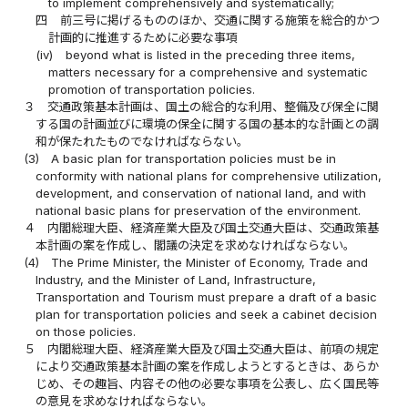
to implement comprehensively and systematically;
四
前三号に掲げるもののほか、交通に関する施策を総合的かつ
計画的に推進するために必要な事項
(iv)
beyond what is listed in the preceding three items,
matters necessary for a comprehensive and systematic
promotion of transportation policies.
３
交通政策基本計画は、国土の総合的な利用、整備及び保全に関
する国の計画並びに環境の保全に関する国の基本的な計画との調
和が保たれたものでなければならない。
(3)
A basic plan for transportation policies must be in
conformity with national plans for comprehensive utilization,
development, and conservation of national land, and with
national basic plans for preservation of the environment.
４
内閣総理大臣、経済産業大臣及び国土交通大臣は、交通政策基
本計画の案を作成し、閣議の決定を求めなければならない。
(4)
The Prime Minister, the Minister of Economy, Trade and
Industry, and the Minister of Land, Infrastructure,
Transportation and Tourism must prepare a draft of a basic
plan for transportation policies and seek a cabinet decision
on those policies.
５
内閣総理大臣、経済産業大臣及び国土交通大臣は、前項の規定
により交通政策基本計画の案を作成しようとするときは、あらか
じめ、その趣旨、内容その他の必要な事項を公表し、広く国民等
の意見を求めなければならない。