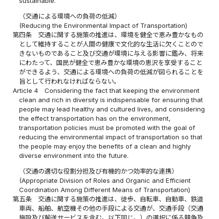
sustainable.
（交通による環境への負荷の低減）
(Reducing the Environmental Impact of Transportation)
第四条
交通に関する施策の推進は、環境を健全で恵み豊かなもの
として維持することが人間の健康で文化的な生活に欠くことので
きないものであること及び交通が環境に与える影響に鑑み、将来
にわたって、国民が健全で恵み豊かな環境の恵沢を享受すること
ができるよう、交通による環境への負荷の低減が図られることを
旨として行われなければならない。
Article 4
Considering the fact that keeping the environment
clean and rich in diversity is indispensable for ensuring that
people may lead healthy and cultured lives, and considering
the effect transportation has on the environment,
transportation policies must be promoted with the goal of
reducing the environmental impact of transportation so that
the people may enjoy the benefits of a clean and highly
diverse environment into the future.
（交通の適切な役割分担及び有機的かつ効率的な連携）
(Appropriate Division of Roles and Organic and Efficient
Coordination Among Different Means of Transportation)
第五条
交通に関する施策の推進は、徒歩、自転車、自動車、鉄道
車両、船舶、航空機その他の手段による交通が、交通手段（交通
施設及び輸送サービスを含む。以下同じ。）の選択に係る競争及