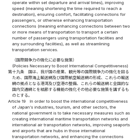
operate within set departure and arrival times), improving
speed (meaning shortening the time required to reach a
destination), ensuring comfort, facilitating connections for
passengers, or otherwise enhancing transportation
connections (meaning enhancing connections between two
or more means of transportation to transport a certain
number of passengers using transportation facilities and
any surrounding facilities), as well as streamlining
transportation services.
（国際競争力の強化に必要な施策）
(Policies Necessary to Boost International Competitiveness)
第十九条
国は、我が国の産業、観光等の国際競争力の強化を図る
ため、国際海上輸送網及び国際航空輸送網の形成、これらの輸送
網の拠点となる港湾及び空港の整備、これらの輸送網と全国的な
国内交通網とを結節する機能の強化その他必要な施策を講ずるも
のとする。
Article 19
In order to boost the international competitiveness
of Japan's industries, tourism, and other sectors, the
national government is to take necessary measures such as
creating international maritime transportation networks and
international air transportation networks, improving seaports
and airports that are hubs in those international
transportation networks, and enhancing the connections