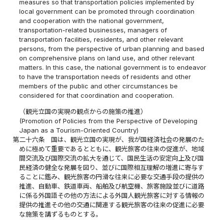
measures so that transportation policies implemented by
local government can be promoted through coordination
and cooperation with the national government,
transportation-related businesses, managers of
transportation facilities, residents, and other relevant
persons, from the perspective of urban planning and based
on comprehensive plans on land use, and other relevant
matters. In this case, the national government is to endeavor
to have the transportation needs of residents and other
members of the public and other circumstances be
considered for that coordination and cooperation.
（観光立国の実現の観点からの施策の推進）
(Promotion of Policies from the Perspective of Developing
Japan as a Tourism-Oriented Country)
第二十六条
国は、観光立国の実現が、我が国経済社会の発展のた
めに極めて重要であるとともに、観光旅客の往来の促進が、地域
間交流及び国際交流の拡大を通じて、国民生活の安定向上及び国
民経済の健全な発展を図り、並びに国際相互理解の増進に寄与す
ることに鑑み、観光旅客の円滑な往来に必要な交通手段の提供の
推進、自動車、鉄道車両、船舶及び航空機、旅客施設並びに道路
に係る外国語その他の方法による外国人観光旅客に対する情報の
提供の推進その他の交通に関連する観光旅客の往来の促進に必要
な施策を講ずるものとする。