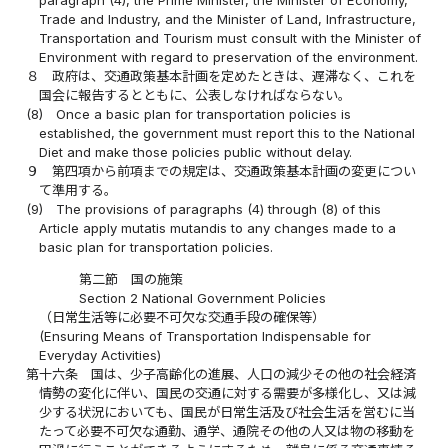
Trade and Industry, and the Minister of Land, Infrastructure,
Transportation and Tourism must consult with the Minister of
Environment with regard to preservation of the environment.
８
政府は、交通政策基本計画を定めたときは、遅滞なく、これを
国会に報告するとともに、公表しなければならない。
(8)
Once a basic plan for transportation policies is
established, the government must report this to the National
Diet and make those policies public without delay.
９
第四項から前項までの規定は、交通政策基本計画の変更につい
て準用する。
(9)
The provisions of paragraphs (4) through (8) of this
Article apply mutatis mutandis to any changes made to a
basic plan for transportation policies.
第二節 国の施策
Section 2 National Government Policies
（日常生活等に必要不可欠な交通手段の確保等）
(Ensuring Means of Transportation Indispensable for
Everyday Activities)
第十六条
国は、少子高齢化の進展、人口の減少その他の社会経済
情勢の変化に伴い、国民の交通に対する需要が多様化し、又は減
少する状況においても、国民が日常生活及び社会生活を営むに当
たって必要不可欠な通勤、通学、通院その他の人又は物の移動を