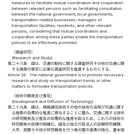
measures to facilitate mutual coordination and cooperation
between relevant persons such as facilitating consultation
between the national government, local governments,
transportation-related businesses, managers of
transportation facilities, residents, and other relevant
persons, considering that mutual coordination and
cooperation among these parties enable the transportation
policies to be effectively promoted.
（調査研究）
(Research and Study)
第二十八条
国は、交通の動向に関する調査研究その他の交通に関
する施策の策定に必要な調査研究を推進するものとする。
Article 28
The national government is to promote necessary
research and study on transportation trends or other
matters to formulate transportation policies.
（技術の開発及び普及）
(Development and Diffusion of Technology)
第二十九条
国は、情報通信技術その他の技術の活用が交通に関す
る施策の効果的な推進に寄与することに鑑み、交通に関する技術
の研究開発及び普及の効果的な推進を図るため、これらの技術の
研究開発の目標の明確化、国及び独立行政法人の試験研究機関、
大学、民間その他の研究開発を行う者の間の連携の強化、基本理