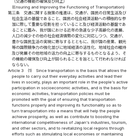
（交通の機能の確保及び向上）
(Ensuring and Improving the Functioning of Transportation)
第三条
交通に関する施策の推進は、交通が、国民の日常生活及び
社会生活の基盤であること、国民の社会経済活動への積極的な参
加に際して重要な役割を担っていること及び経済活動の基盤であ
ることに鑑み、我が国における近年の急速な少子高齢化の進展、
人口の減少その他の社会経済情勢の変化に対応しつつ、交通が、
豊かな国民生活の実現に寄与するとともに、我が国の産業、観光
等の国際競争力の強化並びに地域経済の活性化、地域社会の維持
及び発展その他地域の活力の向上に寄与するものとなるよう、そ
の機能の確保及び向上が図られることを旨として行われなければ
ならない。
Article 3
(1)
Since transportation is the basis that allows the
people to carry out their everyday activities and lead their
lives in society, plays an important role in the people's active
participation in socioeconomic activities, and is the basis for
economic activities, transportation policies must be
promoted with the goal of ensuring that transportation
functions properly and improving its functionality so as to
turn transportation into a means that will help the people
achieve prosperity, as well as contribute to boosting the
international competitiveness of Japan's industries, tourism,
and other sectors, and to revitalizing local regions through
efforts such as stimulating local economies or maintaining