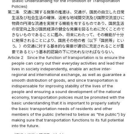
(Basic Understanding for the Promotion of Transportation
Policies)
第二条
交通に関する施策の推進は、交通が、国民の自立した日常
生活及び社会生活の確保、活発な地域間交流及び国際交流並びに
物資の円滑な流通を実現する機能を有するものであり、国民生活
の安定向上及び国民経済の健全な発展を図るために欠くことので
きないものであることに鑑み、将来にわたって、その機能が十分
に発揮されることにより、国民その他の者（以下「国民等」とい
う。）の交通に対する基本的な需要が適切に充足されることが重
要であるという基本的認識の下に行われなければならない。
Article 2
Since the function of transportation is to ensure the
people can carry out their everyday activities and lead their
lives in society independently, enable an active inter-
regional and international exchange, as well as guarantee a
smooth distribution of goods, and since transportation is
indispensable for improving stability of the lives of the
people and ensuring a sound development of the national
economy, transportation policies must be promoted with the
basic understanding that it is important to properly satisfy
the basic transportation needs of residents and other
members of the public (referred to below as "the public") by
making sure that transportation functions to its full potential
into the future.