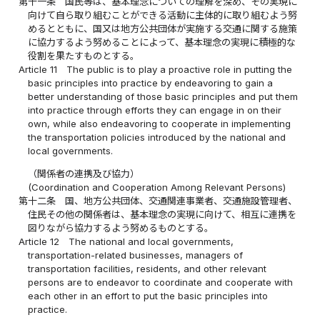
第十一条
国民等は、基本理念についての理解を深め、その実現に
向けて自ら取り組むことができる活動に主体的に取り組むよう努
めるとともに、国又は地方公共団体が実施する交通に関する施策
に協力するよう努めることによって、基本理念の実現に積極的な
役割を果たすものとする。
Article 11
The public is to play a proactive role in putting the
basic principles into practice by endeavoring to gain a
better understanding of those basic principles and put them
into practice through efforts they can engage in on their
own, while also endeavoring to cooperate in implementing
the transportation policies introduced by the national and
local governments.
（関係者の連携及び協力）
(Coordination and Cooperation Among Relevant Persons)
第十二条
国、地方公共団体、交通関連事業者、交通施設管理者、
住民その他の関係者は、基本理念の実現に向けて、相互に連携を
図りながら協力するよう努めるものとする。
Article 12
The national and local governments,
transportation-related businesses, managers of
transportation facilities, residents, and other relevant
persons are to endeavor to coordinate and cooperate with
each other in an effort to put the basic principles into
practice.