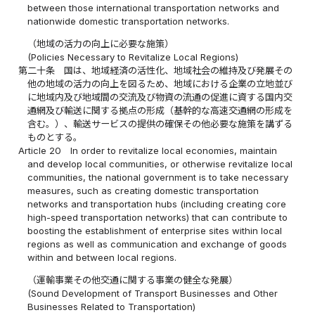
between those international transportation networks and
nationwide domestic transportation networks.
（地域の活力の向上に必要な施策）
(Policies Necessary to Revitalize Local Regions)
第二十条
国は、地域経済の活性化、地域社会の維持及び発展その
他の地域の活力の向上を図るため、地域における企業の立地並び
に地域内及び地域間の交流及び物資の流通の促進に資する国内交
通網及び輸送に関する拠点の形成（基幹的な高速交通網の形成を
含む。）、輸送サービスの提供の確保その他必要な施策を講ずる
ものとする。
Article 20
In order to revitalize local economies, maintain
and develop local communities, or otherwise revitalize local
communities, the national government is to take necessary
measures, such as creating domestic transportation
networks and transportation hubs (including creating core
high-speed transportation networks) that can contribute to
boosting the establishment of enterprise sites within local
regions as well as communication and exchange of goods
within and between local regions.
（運輸事業その他交通に関する事業の健全な発展）
(Sound Development of Transport Businesses and Other
Businesses Related to Transportation)