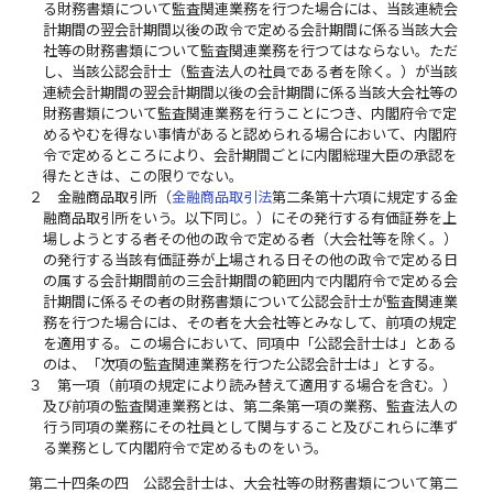
る財務書類について監査関連業務を行つた場合には、当該連続会
計期間の翌会計期間以後の政令で定める会計期間に係る当該大会
社等の財務書類について監査関連業務を行つてはならない。ただ
し、当該公認会計士（監査法人の社員である者を除く。）が当該
連続会計期間の翌会計期間以後の会計期間に係る当該大会社等の
財務書類について監査関連業務を行うことにつき、内閣府令で定
めるやむを得ない事情があると認められる場合において、内閣府
令で定めるところにより、会計期間ごとに内閣総理大臣の承認を
得たときは、この限りでない。
２
金融商品取引所（
金融商品取引法
第二条第十六項に規定する金
融商品取引所をいう。以下同じ。）にその発行する有価証券を上
場しようとする者その他の政令で定める者（大会社等を除く。）
の発行する当該有価証券が上場される日その他の政令で定める日
の属する会計期間前の三会計期間の範囲内で内閣府令で定める会
計期間に係るその者の財務書類について公認会計士が監査関連業
務を行つた場合には、その者を大会社等とみなして、前項の規定
を適用する。この場合において、同項中「公認会計士は」とある
のは、「次項の監査関連業務を行つた公認会計士は」とする。
３
第一項（前項の規定により読み替えて適用する場合を含む。）
及び前項の監査関連業務とは、第二条第一項の業務、監査法人の
行う同項の業務にその社員として関与すること及びこれらに準ず
る業務として内閣府令で定めるものをいう。
第二十四条の四
公認会計士は、大会社等の財務書類について第二