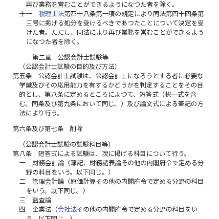
再び業務を営むことができるようになつた者を除く。
十一
税理士法
第四十八条第一項の規定により同法第四十四条第
三号に掲げる処分を受けるべきであつたことについて決定を受
けた者。ただし、同法により再び業務を営むことができるよう
になつた者を除く。
第二章 公認会計士試験等
（公認会計士試験の目的及び方法）
第五条
公認会計士試験は、公認会計士になろうとする者に必要な
学識及びその応用能力を有するかどうかを判定することをその目
的とし、第八条に定めるところによつて、短答式（択一式を含
む。同条及び第九条において同じ。）及び論文式による筆記の方
法により行う。
第六条及び第七条
削除
（公認会計士試験の試験科目等）
第八条
短答式による試験は、次に掲げる科目について行う。
一
財務会計論（簿記、財務諸表論その他の内閣府令で定める分
野の科目をいう。以下同じ。）
二
管理会計論（原価計算その他の内閣府令で定める分野の科目
をいう。以下同じ。）
三
監査論
四
企業法（
会社法
その他の内閣府令で定める分野の科目をい
う。以下同じ。）