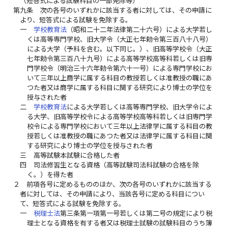
（短答式による試験科目の一部免除等）
第九条
次の各号のいずれかに該当する者に対しては、その申請に
より、短答式による試験を免除する。
一
学校教育法
（昭和二十二年法律第二十六号）による大学若し
くは高等専門学校、旧大学令（大正七年勅令第三百八十八号）
による大学（予科を含む。以下同じ。）、旧高等学校令（大正
七年勅令第三百八十九号）による高等学校高等科若しくは旧専
門学校令（明治三十六年勅令第六十一号）による専門学校にお
いて三年以上商学に属する科目の教授若しくは准教授の職にあ
つた者又は商学に属する科目に関する研究により博士の学位を
授与された者
二
学校教育法
による大学若しくは高等専門学校、旧大学令によ
る大学、旧高等学校令による高等学校高等科若しくは旧専門学
校令による専門学校において三年以上法律学に属する科目の教
授若しくは准教授の職にあつた者又は法律学に属する科目に関
する研究により博士の学位を授与された者
三
高等試験本試験に合格した者
四
司法修習生となる資格（高等試験司法科試験の合格を除
く。）を得た者
２
前項各号に定めるもののほか、次の各号のいずれかに該当する
者に対しては、その申請により、当該各号に定める科目につい
て、短答式による試験を免除する。
一
税理士法
第三条第一項第一号若しくは第二号の規定により税
理士となる資格を有する者又は税理士試験の試験科目のうち簿