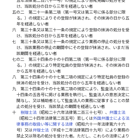
五年法律第二百六十一号）の規定により懲戒免職の処分を受
け、当該処分の日から三年を経過しない者
五の二
第二十一条第二項（第一号又は第三号に係る部分に限
る。）の規定によりその登録が抹消され、その抹消の日から五
年を経過しない者
六
第三十条又は第三十一条の規定により登録の抹消の処分を受
け、当該処分の日から五年を経過しない者
七
第三十条又は第三十一条の規定により業務の停止の処分を受
け、当該業務の停止の期間中にその登録が抹消され、いまだ当
該期間を経過しない者
七の二
第三十四条の十の十四第二項（第一号に係る部分に限
る。）の規定により特定社員の登録が抹消され、その抹消の日
から五年を経過しない者
八
第三十四条の十の十七第二項の規定により特定社員の登録の
抹消の処分を受け、当該処分の日から五年を経過しない者
九
第三十四条の十の十七第二項の規定により、監査法人の第三
十四条の五各号に掲げる業務を執行し、監査法人の意思決定に
関与し、又は補助者として監査法人の業務に従事することの禁
止の処分を受け、当該禁止の期間を経過しない者
十
税理士法
（昭和二十六年法律第二百三十七号）、
弁護士法
（昭和二十四年法律第二百五号）若しくは
外国弁護士による法
律事務の取扱い等に関する法律
（昭和六十一年法律第六十六
号）又は
弁理士法
（平成十二年法律第四十九号）により業務の
禁止又は除名の処分を受けた者。ただし、これらの法律により