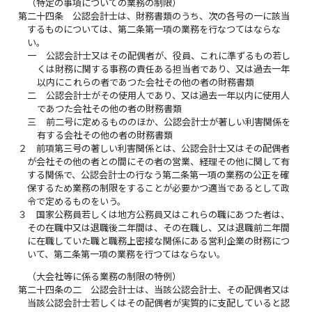
（特定の事項についての業務の制限）
第二十四条
公認会計士は、財務書類のうち、次の各号の一に該当
するものについては、第二条第一項の業務を行なつてはならな
い。
一
公認会計士又はその配偶者が、役員、これに準ずるもの若し
くは財務に関する事務の責任ある担当者であり、又は過去一年
以内にこれらの者であつた会社その他の者の財務書類
二
公認会計士がその使用人であり、又は過去一年以内に使用人
であつた会社その他の者の財務書類
三
前二号に定めるもののほか、公認会計士が著しい利害関係を
有する会社その他の者の財務書類
２
前項第三号の著しい利害関係とは、公認会計士又はその配偶者
が会社その他の者との間にその者の営業、経理その他に関して有
する関係で、公認会計士の行なう第二条第一項の業務の公正を確
保するため業務の制限をすることが必要かつ適当であるとして政
令で定めるものをいう。
３
国家公務員若しくは地方公務員又はこれらの職にあつた者は、
その在職中又は退職後二年間は、その在職し、又は退職前二年間
に在職していた職と職務上密接な関係にある営利企業の財務につ
いて、第二条第一項の業務を行つてはならない。
（大会社等に係る業務の制限の特例）
第二十四条の二
公認会計士は、当該公認会計士、その配偶者又は
当該公認会計士若しくはその配偶者が実質的に支配していると認