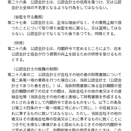
第二十六条
公認会計士は、公認会計士の信用を傷つけ、又は公認
会計士全体の不名誉となるような行為をしてはならない。
（秘密を守る義務）
第二十七条
公認会計士は、正当な理由がなく、その業務上取り扱
つたことについて知り得た秘密を他に漏らし、又は盗用してはな
らない。公認会計士でなくなつた後であつても、同様とする。
（研修）
第二十八条
公認会計士は、内閣府令で定めるところにより、日本
公認会計士協会が行う資質の向上を図るための研修を受けるもの
とする。
（公認会計士の就職の制限）
第二十八条の二
公認会計士が会社その他の者の財務書類について
第二条第一項の業務を行つた場合には、当該公認会計士（公認会
計士であつた者を含む。）は、当該財務書類に係る会計期間の翌
会計期間の終了の日までの間は、当該会社その他の者又はその連
結会社等（当該会社その他の者と連結して財務書類を作成するも
のとされる者として内閣府令で定めるものをいう。以下この条及
び第三十四条の十一第一項第三号において同じ。）の役員又はこ
れに準ずるものに就いてはならない。ただし、当該会社その他の
者又はその連結会社等の役員又はこれに準ずるものに就くことに
つきやむを得ない事情があると認められるときその他の内閣府令
で定める場合において、内閣総理大臣の承認を得たときは、この