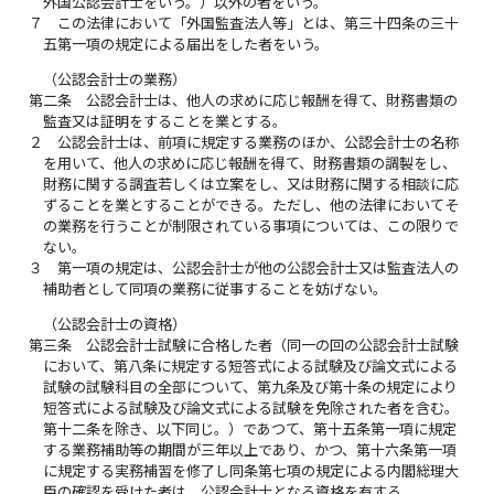
外国公認会計士をいう。）以外の者をいう。
７
この法律において「外国監査法人等」とは、第三十四条の三十
五第一項の規定による届出をした者をいう。
（公認会計士の業務）
第二条
公認会計士は、他人の求めに応じ報酬を得て、財務書類の
監査又は証明をすることを業とする。
２
公認会計士は、前項に規定する業務のほか、公認会計士の名称
を用いて、他人の求めに応じ報酬を得て、財務書類の調製をし、
財務に関する調査若しくは立案をし、又は財務に関する相談に応
ずることを業とすることができる。ただし、他の法律においてそ
の業務を行うことが制限されている事項については、この限りで
ない。
３
第一項の規定は、公認会計士が他の公認会計士又は監査法人の
補助者として同項の業務に従事することを妨げない。
（公認会計士の資格）
第三条
公認会計士試験に合格した者（同一の回の公認会計士試験
において、第八条に規定する短答式による試験及び論文式による
試験の試験科目の全部について、第九条及び第十条の規定により
短答式による試験及び論文式による試験を免除された者を含む。
第十二条を除き、以下同じ。）であつて、第十五条第一項に規定
する業務補助等の期間が三年以上であり、かつ、第十六条第一項
に規定する実務補習を修了し同条第七項の規定による内閣総理大
臣の確認を受けた者は、公認会計士となる資格を有する。