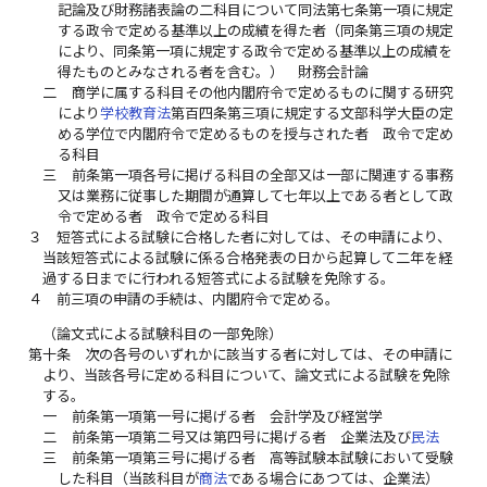
記論及び財務諸表論の二科目について同法第七条第一項に規定
する政令で定める基準以上の成績を得た者（同条第三項の規定
により、同条第一項に規定する政令で定める基準以上の成績を
得たものとみなされる者を含む。） 財務会計論
二
商学に属する科目その他内閣府令で定めるものに関する研究
により
学校教育法
第百四条第三項に規定する文部科学大臣の定
める学位で内閣府令で定めるものを授与された者 政令で定め
る科目
三
前条第一項各号に掲げる科目の全部又は一部に関連する事務
又は業務に従事した期間が通算して七年以上である者として政
令で定める者 政令で定める科目
３
短答式による試験に合格した者に対しては、その申請により、
当該短答式による試験に係る合格発表の日から起算して二年を経
過する日までに行われる短答式による試験を免除する。
４
前三項の申請の手続は、内閣府令で定める。
（論文式による試験科目の一部免除）
第十条
次の各号のいずれかに該当する者に対しては、その申請に
より、当該各号に定める科目について、論文式による試験を免除
する。
一
前条第一項第一号に掲げる者 会計学及び経営学
二
前条第一項第二号又は第四号に掲げる者 企業法及び
民法
三
前条第一項第三号に掲げる者 高等試験本試験において受験
した科目（当該科目が
商法
である場合にあつては、企業法）