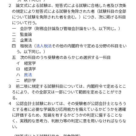
２
論文式による試験は、短答式による試験に合格した者及び次条
の規定により短答式による試験を免除された者（試験科目の全部
について試験を免除された者を含む。）につき、次に掲げる科目
について行う。
一
会計学（財務会計論及び管理会計論をいう。以下同じ。）
二
監査論
三
企業法
四
租税法（
法人税法
その他の内閣府令で定める分野の科目をい
う。以下同じ。）
五
次の科目のうち受験者のあらかじめ選択する一科目
イ
経営学
ロ
経済学
ハ
民法
ニ
統計学
３
前二項に規定する試験科目については、内閣府令で定めるとこ
ろにより、その全部又は一部について範囲を定めることができ
る。
４
公認会計士試験においては、その受験者が公認会計士となろう
とする者に必要な学識及び応用能力を備えているかどうかを適確
に評価するため、知識を有するかどうかの判定に偏することな
く、実践的な思考力、判断力等の判定に意を用いなければならな
い。