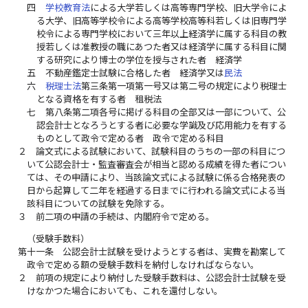
四
学校教育法
による大学若しくは高等専門学校、旧大学令によ
る大学、旧高等学校令による高等学校高等科若しくは旧専門学
校令による専門学校において三年以上経済学に属する科目の教
授若しくは准教授の職にあつた者又は経済学に属する科目に関
する研究により博士の学位を授与された者 経済学
五
不動産鑑定士試験に合格した者 経済学又は
民法
六
税理士法
第三条第一項第一号又は第二号の規定により税理士
となる資格を有する者 租税法
七
第八条第二項各号に掲げる科目の全部又は一部について、公
認会計士となろうとする者に必要な学識及び応用能力を有する
ものとして政令で定める者 政令で定める科目
２
論文式による試験において、試験科目のうちの一部の科目につ
いて公認会計士・監査審査会が相当と認める成績を得た者につい
ては、その申請により、当該論文式による試験に係る合格発表の
日から起算して二年を経過する日までに行われる論文式による当
該科目についての試験を免除する。
３
前二項の申請の手続は、内閣府令で定める。
（受験手数料）
第十一条
公認会計士試験を受けようとする者は、実費を勘案して
政令で定める額の受験手数料を納付しなければならない。
２
前項の規定により納付した受験手数料は、公認会計士試験を受
けなかつた場合においても、これを還付しない。