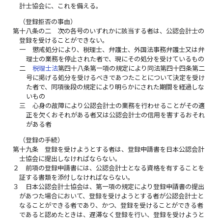
計士協会に、これを備える。
（登録拒否の事由）
第十八条の二
次の各号のいずれかに該当する者は、公認会計士の
登録を受けることができない。
一
懲戒処分により、税理士、弁護士、外国法事務弁護士又は弁
理士の業務を停止された者で、現にその処分を受けているもの
二
税理士法
第四十八条第一項の規定により同法第四十四条第二
号に掲げる処分を受けるべきであつたことについて決定を受け
た者で、同項後段の規定により明らかにされた期間を経過しな
いもの
三
心身の故障により公認会計士の業務を行わせることがその適
正を欠くおそれがある者又は公認会計士の信用を害するおそれ
がある者
（登録の手続）
第十九条
登録を受けようとする者は、登録申請書を日本公認会計
士協会に提出しなければならない。
２
前項の登録申請書には、公認会計士となる資格を有することを
証する書類を添付しなければならない。
３
日本公認会計士協会は、第一項の規定により登録申請書の提出
があつた場合において、登録を受けようとする者が公認会計士と
なることができる者であり、かつ、登録を受けることができる者
であると認めたときは、遅滞なく登録を行い、登録を受けようと