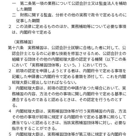
一
第二条第一項の業務について公認会計士又は監査法人を補助
した期間
二
財務に関する監査、分析その他の実務で政令で定めるものに
従事した期間
２
この法律に定めるもののほか、業務補助等について必要な事項
は、内閣府令で定める
（実務補習）
第十六条
実務補習は、公認会計士試験に合格した者に対して、公
認会計士となるのに必要な技能を修習させるため、公認会計士の
組織する団体その他の内閣総理大臣の認定する機関（以下この条
において「実務補習団体等」という。）において行う。
２
前項の認定を申請しようとする者は、内閣府令で定める事項を
記載した申請書に内閣府令で定める書類を添付して、これを内閣
総理大臣に提出しなければならない。
３
内閣総理大臣は、前項の認定の申請があつた場合において、実
務補習の内容、方法その他の事項に関し内閣府令で定める基準に
適合するものであると認めるときは、その認定を行うものとす
る。
４
内閣総理大臣は、実務補習団体等が行う実務補習の内容、方法
その他の事項が前項に規定する内閣府令で定める基準に照らして
適当でないと認めるときは、当該実務補習団体等に対し、必要な
指示をすることができる。
５
内閣総理大臣は、実務補習団体等が第三項に規定する内閣府令