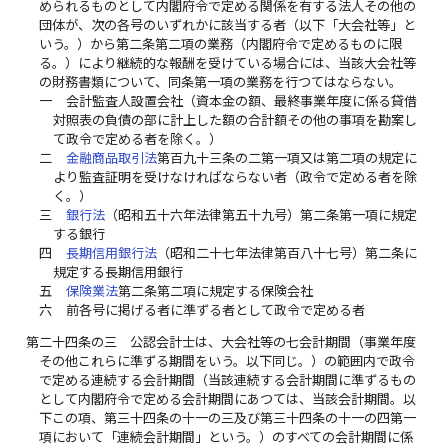
められるものとして内閣府令で定める関係を有する法人その他の
団体が、次の各号のいずれかに該当する者（以下「大会社等」と
いう。）から第二条第二項の業務（内閣府令で定めるものに限
る。）により継続的な報酬を受けている場合には、当該大会社等
の財務書類について、同条第一項の業務を行つてはならない。
一
会計監査人設置会社（資本金の額、最終事業年度に係る貸借
対照表の負債の部に計上した額の合計額その他の事項を勘案し
て政令で定める者を除く。）
二
金融商品取引法
第百九十三条の二第一項又は第二項の規定に
より監査証明を受けなければならない者（政令で定める者を除
く。）
三
銀行法
（昭和五十六年法律第五十九号）第二条第一項に規定
する銀行
四
長期信用銀行法
（昭和二十七年法律第百八十七号）第二条に
規定する長期信用銀行
五
保険業法
第二条第二項に規定する保険会社
六
前各号に掲げる者に準ずる者として政令で定める者
第二十四条の三
公認会計士は、大会社等の七会計期間（事業年度
その他これらに準ずる期間をいう。以下同じ。）の範囲内で政令
で定める連続する会計期間（当該連続する会計期間に準ずるもの
として内閣府令で定める会計期間にあつては、当該会計期間。以
下この項、第三十四条の十一の三及び第三十四条の十一の四第一
項において「連続会計期間」という。）のすべての会計期間に係