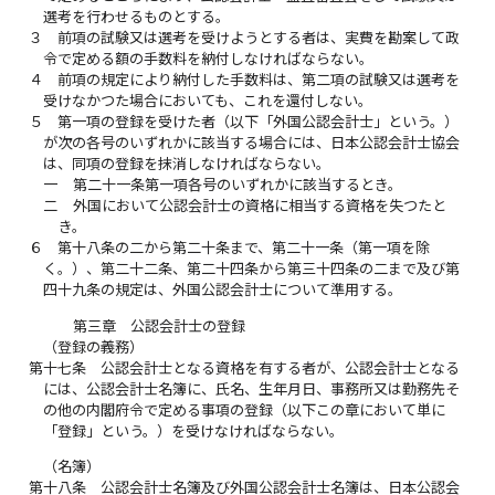
選考を行わせるものとする。
３
前項の試験又は選考を受けようとする者は、実費を勘案して政
令で定める額の手数料を納付しなければならない。
４
前項の規定により納付した手数料は、第二項の試験又は選考を
受けなかつた場合においても、これを還付しない。
５
第一項の登録を受けた者（以下「外国公認会計士」という。）
が次の各号のいずれかに該当する場合には、日本公認会計士協会
は、同項の登録を抹消しなければならない。
一
第二十一条第一項各号のいずれかに該当するとき。
二
外国において公認会計士の資格に相当する資格を失つたと
き。
６
第十八条の二から第二十条まで、第二十一条（第一項を除
く。）、第二十二条、第二十四条から第三十四条の二まで及び第
四十九条の規定は、外国公認会計士について準用する。
第三章 公認会計士の登録
（登録の義務）
第十七条
公認会計士となる資格を有する者が、公認会計士となる
には、公認会計士名簿に、氏名、生年月日、事務所又は勤務先そ
の他の内閣府令で定める事項の登録（以下この章において単に
「登録」という。）を受けなければならない。
（名簿）
第十八条
公認会計士名簿及び外国公認会計士名簿は、日本公認会