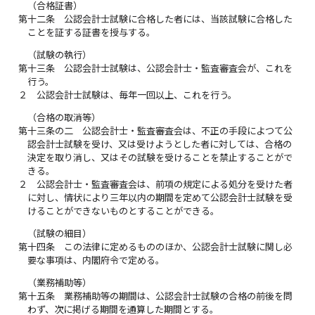
（合格証書）
第十二条
公認会計士試験に合格した者には、当該試験に合格した
ことを証する証書を授与する。
（試験の執行）
第十三条
公認会計士試験は、公認会計士・監査審査会が、これを
行う。
２
公認会計士試験は、毎年一回以上、これを行う。
（合格の取消等）
第十三条の二
公認会計士・監査審査会は、不正の手段によつて公
認会計士試験を受け、又は受けようとした者に対しては、合格の
決定を取り消し、又はその試験を受けることを禁止することがで
きる。
２
公認会計士・監査審査会は、前項の規定による処分を受けた者
に対し、情状により三年以内の期間を定めて公認会計士試験を受
けることができないものとすることができる。
（試験の細目）
第十四条
この法律に定めるもののほか、公認会計士試験に関し必
要な事項は、内閣府令で定める。
（業務補助等）
第十五条
業務補助等の期間は、公認会計士試験の合格の前後を問
わず、次に掲げる期間を通算した期間とする。