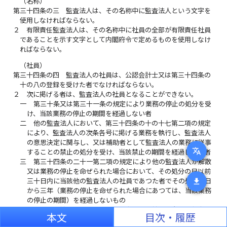
（名称）
第三十四条の三
監査法人は、その名称中に監査法人という文字を
使用しなければならない。
２
有限責任監査法人は、その名称中に社員の全部が有限責任社員
であることを示す文字として内閣府令で定めるものを使用しなけ
ればならない。
（社員）
第三十四条の四
監査法人の社員は、公認会計士又は第三十四条の
十の八の登録を受けた者でなければならない。
２
次に掲げる者は、監査法人の社員となることができない。
一
第三十条又は第三十一条の規定により業務の停止の処分を受
け、当該業務の停止の期間を経過しない者
二
他の監査法人において、第三十四条の十の十七第二項の規定
により、監査法人の次条各号に掲げる業務を執行し、監査法人
の意思決定に関与し、又は補助者として監査法人の業務に従事
translate
することの禁止の処分を受け、当該禁止の期間を経過しない者
三
第三十四条の二十一第二項の規定により他の監査法人が解散
又は業務の停止を命ぜられた場合において、その処分の日以前
download
三十日内に当該他の監査法人の社員であつた者でその処分の日
から三年（業務の停止を命ぜられた場合にあつては、当該業務
の停止の期間）を経過しないもの
３
監査法人の社員のうちに公認会計士である社員の占める割合
本文
目次・履歴
は、百分の五十を下らない内閣府令で定める割合以上でなければ