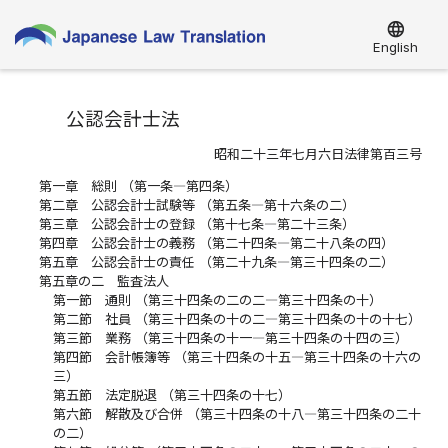
language
English
公認会計士法
昭和二十三年七月六日法律第百三号
第一章 総則 （第一条―第四条）
第二章 公認会計士試験等 （第五条―第十六条の二）
第三章 公認会計士の登録 （第十七条―第二十三条）
第四章 公認会計士の義務 （第二十四条―第二十八条の四）
第五章 公認会計士の責任 （第二十九条―第三十四条の二）
第五章の二 監査法人
第一節 通則 （第三十四条の二の二―第三十四条の十）
第二節 社員 （第三十四条の十の二―第三十四条の十の十七）
第三節 業務 （第三十四条の十一―第三十四条の十四の三）
第四節 会計帳簿等 （第三十四条の十五―第三十四条の十六の
三）
第五節 法定脱退 （第三十四条の十七）
第六節 解散及び合併 （第三十四条の十八―第三十四条の二十
の二）