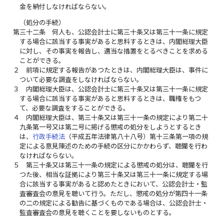
金を納付しなければならない。
（処分の手続）
第三十二条
何人も、公認会計士に第三十条又は第三十一条に規定
する場合に該当する事実があると思料するときは、内閣総理大臣
に対し、その事実を報告し、適当な措置をとるべきことを求める
ことができる。
２
前項に規定する報告があつたときは、内閣総理大臣は、事件に
ついて必要な調査をしなければならない。
３
内閣総理大臣は、公認会計士に第三十条又は第三十一条に規定
する場合に該当する事実があると思料するときは、職権をもつ
て、必要な調査をすることができる。
４
内閣総理大臣は、第三十条又は第三十一条の規定により第二十
九条第一号又は第二号に掲げる懲戒の処分をしようとするとき
は、
行政手続法
（平成五年法律第八十八号）第十三条第一項の規
定による意見陳述のための手続の区分にかかわらず、聴聞を行わ
なければならない。
５
第三十条又は第三十一条の規定による懲戒の処分は、聴聞を行
つた後、相当な証拠により第三十条又は第三十一条に規定する場
合に該当する事実があると認めたときにおいて、公認会計士・監
査審査会の意見を聴いて行う。ただし、懲戒の処分が第四十一条
の二の規定による勧告に基づくものである場合は、公認会計士・
監査審査会の意見を聴くことを要しないものとする。