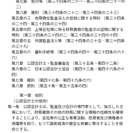
第七節 処分等 （第三十四条の二十一―第三十四条の二十一の
二）
第八節 雑則 （第三十四条の二十二―第三十四条の二十三）
第五章の三 有限責任監査法人の登録に関する特則 （第三十四条
の二十四―第三十四条の三十四）
第五章の四 上場会社等に係る財務書類の監査又は証明に関する
特則 （第三十四条の三十四の二―第三十四条の三十四の十四）
第五章の五 外国監査法人等 （第三十四条の三十五―第三十四条
の三十九）
第五章の六 審判手続等 （第三十四条の四十―第三十四条の六十
六）
第六章 公認会計士・監査審査会 （第三十五条―第四十二条）
第六章の二 日本公認会計士協会 （第四十三条―第四十六条の十
四）
第七章 雑則 （第四十七条―第四十九条の六）
第八章 罰則 （第五十条―第五十五条の四）
第一章 総則
（公認会計士の使命）
第一条
公認会計士は、監査及び会計の専門家として、独立した立
場において、財務書類その他の財務に関する情報の信頼性を確保
することにより、会社等の公正な事業活動、投資者及び債権者の
保護等を図り、もつて国民経済の健全な発展に寄与することを使
命とする。