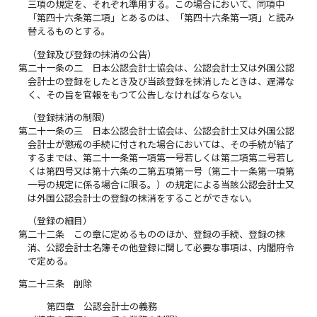
三項の規定を、それぞれ準用する。この場合において、同項中
「第四十六条第二項」とあるのは、「第四十六条第一項」と読み
替えるものとする。
（登録及び登録の抹消の公告）
第二十一条の二
日本公認会計士協会は、公認会計士又は外国公認
会計士の登録をしたとき及び当該登録を抹消したときは、遅滞な
く、その旨を官報をもつて公告しなければならない。
（登録抹消の制限）
第二十一条の三
日本公認会計士協会は、公認会計士又は外国公認
会計士が懲戒の手続に付された場合においては、その手続が結了
するまでは、第二十一条第一項第一号若しくは第二項第二号若し
くは第四号又は第十六条の二第五項第一号（第二十一条第一項第
一号の規定に係る場合に限る。）の規定による当該公認会計士又
は外国公認会計士の登録の抹消をすることができない。
（登録の細目）
第二十二条
この章に定めるもののほか、登録の手続、登録の抹
消、公認会計士名簿その他登録に関して必要な事項は、内閣府令
で定める。
第二十三条
削除
第四章 公認会計士の義務