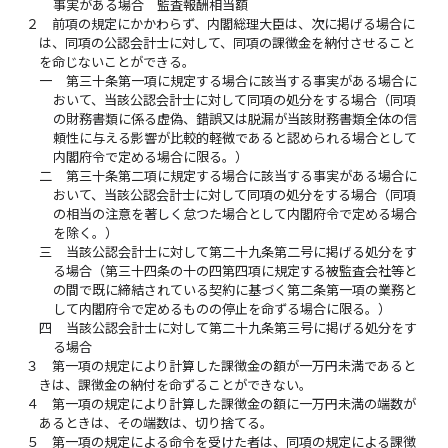
事実がある場合 監査報酬相当額
２
前項の規定にかかわらず、内閣総理大臣は、次に掲げる場合に
は、同項の公認会計士に対して、同項の課徴金を納付させること
を命じないことができる。
一
第三十条第一項に規定する場合に該当する事実がある場合に
おいて、当該公認会計士に対して同項の処分をする場合（同項
の財務書類に係る虚偽、錯誤又は脱漏が当該財務書類全体の信
頼性に与える影響が比較的軽微であると認められる場合として
内閣府令で定める場合に限る。）
二
第三十条第二項に規定する場合に該当する事実がある場合に
おいて、当該公認会計士に対して同項の処分をする場合（同項
の相当の注意を著しく怠つた場合として内閣府令で定める場合
を除く。）
三
当該公認会計士に対して第二十九条第二号に掲げる処分をす
る場合（第三十四条の十の四第四項に規定する被監査会社等と
の間で既に締結されている契約に基づく第二条第一項の業務と
して内閣府令で定めるものの停止を命ずる場合に限る。）
四
当該公認会計士に対して第二十九条第三号に掲げる処分をす
る場合
３
第一項の規定により計算した課徴金の額が一万円未満であると
きは、課徴金の納付を命ずることができない。
４
第一項の規定により計算した課徴金の額に一万円未満の端数が
あるときは、その端数は、切り捨てる。
５
第一項の規定による命令を受けた者は、同項の規定による課徴