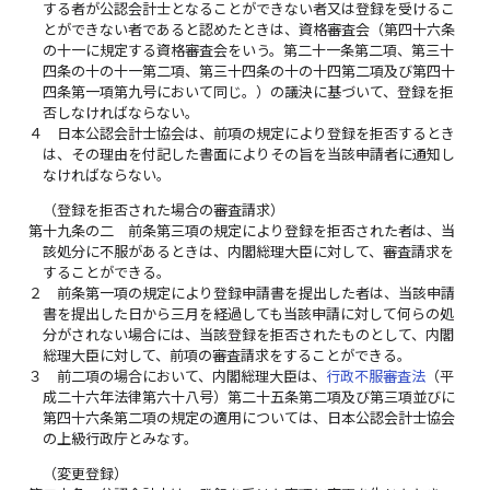
する者が公認会計士となることができない者又は登録を受けるこ
とができない者であると認めたときは、資格審査会（第四十六条
の十一に規定する資格審査会をいう。第二十一条第二項、第三十
四条の十の十一第二項、第三十四条の十の十四第二項及び第四十
四条第一項第九号において同じ。）の議決に基づいて、登録を拒
否しなければならない。
４
日本公認会計士協会は、前項の規定により登録を拒否するとき
は、その理由を付記した書面によりその旨を当該申請者に通知し
なければならない。
（登録を拒否された場合の審査請求）
第十九条の二
前条第三項の規定により登録を拒否された者は、当
該処分に不服があるときは、内閣総理大臣に対して、審査請求を
することができる。
２
前条第一項の規定により登録申請書を提出した者は、当該申請
書を提出した日から三月を経過しても当該申請に対して何らの処
分がされない場合には、当該登録を拒否されたものとして、内閣
総理大臣に対して、前項の審査請求をすることができる。
３
前二項の場合において、内閣総理大臣は、
行政不服審査法
（平
成二十六年法律第六十八号）第二十五条第二項及び第三項並びに
第四十六条第二項の規定の適用については、日本公認会計士協会
の上級行政庁とみなす。
（変更登録）