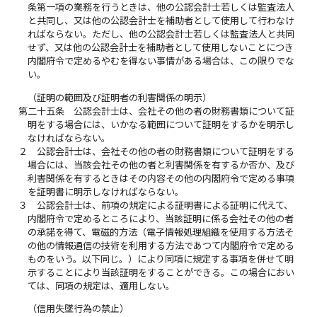
条第一項の業務を行うときは、他の公認会計士若しくは監査法人
と共同し、又は他の公認会計士を補助者として使用して行わなけ
ればならない。ただし、他の公認会計士若しくは監査法人と共同
せず、又は他の公認会計士を補助者として使用しないことにつき
内閣府令で定めるやむを得ない事情がある場合は、この限りでな
い。
（証明の範囲及び証明者の利害関係の明示）
第二十五条
公認会計士は、会社その他の者の財務書類について証
明をする場合には、いかなる範囲について証明をするかを明示し
なければならない。
２
公認会計士は、会社その他の者の財務書類について証明をする
場合には、当該会社その他の者と利害関係を有するか否か、及び
利害関係を有するときはその内容その他の内閣府令で定める事項
を証明書に明示しなければならない。
３
公認会計士は、前項の規定による証明書による証明に代えて、
内閣府令で定めるところにより、当該証明に係る会社その他の者
の承諾を得て、電磁的方法（電子情報処理組織を使用する方法そ
の他の情報通信の技術を利用する方法であつて内閣府令で定める
ものをいう。以下同じ。）により同項に規定する事項を併せて明
示することにより当該証明をすることができる。この場合におい
ては、同項の規定は、適用しない。
（信用失墜行為の禁止）