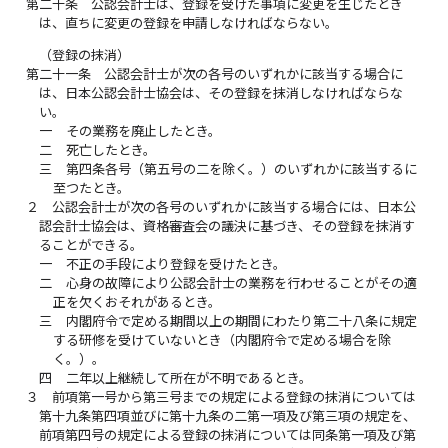
第二十条
公認会計士は、登録を受けた事項に変更を生じたとき
は、直ちに変更の登録を申請しなければならない。
（登録の抹消）
第二十一条
公認会計士が次の各号のいずれかに該当する場合に
は、日本公認会計士協会は、その登録を抹消しなければならな
い。
一
その業務を廃止したとき。
二
死亡したとき。
三
第四条各号（第五号の二を除く。）のいずれかに該当するに
至つたとき。
２
公認会計士が次の各号のいずれかに該当する場合には、日本公
認会計士協会は、資格審査会の議決に基づき、その登録を抹消す
ることができる。
一
不正の手段により登録を受けたとき。
二
心身の故障により公認会計士の業務を行わせることがその適
正を欠くおそれがあるとき。
三
内閣府令で定める期間以上の期間にわたり第二十八条に規定
する研修を受けていないとき（内閣府令で定める場合を除
く。）。
四
二年以上継続して所在が不明であるとき。
３
前項第一号から第三号までの規定による登録の抹消については
第十九条第四項並びに第十九条の二第一項及び第三項の規定を、
前項第四号の規定による登録の抹消については同条第一項及び第