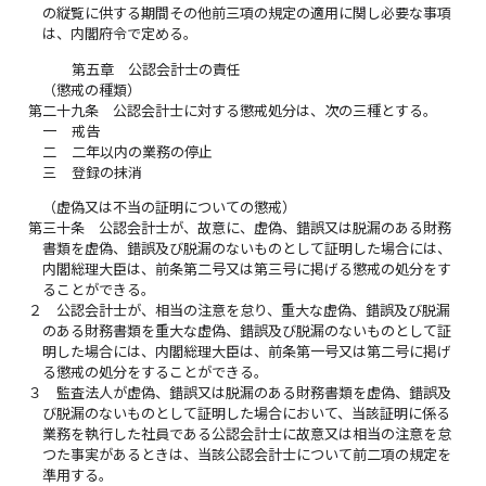
の縦覧に供する期間その他前三項の規定の適用に関し必要な事項
は、内閣府令で定める。
第五章 公認会計士の責任
（懲戒の種類）
第二十九条
公認会計士に対する懲戒処分は、次の三種とする。
一
戒告
二
二年以内の業務の停止
三
登録の抹消
（虚偽又は不当の証明についての懲戒）
第三十条
公認会計士が、故意に、虚偽、錯誤又は脱漏のある財務
書類を虚偽、錯誤及び脱漏のないものとして証明した場合には、
内閣総理大臣は、前条第二号又は第三号に掲げる懲戒の処分をす
ることができる。
２
公認会計士が、相当の注意を怠り、重大な虚偽、錯誤及び脱漏
のある財務書類を重大な虚偽、錯誤及び脱漏のないものとして証
明した場合には、内閣総理大臣は、前条第一号又は第二号に掲げ
る懲戒の処分をすることができる。
３
監査法人が虚偽、錯誤又は脱漏のある財務書類を虚偽、錯誤及
び脱漏のないものとして証明した場合において、当該証明に係る
業務を執行した社員である公認会計士に故意又は相当の注意を怠
つた事実があるときは、当該公認会計士について前二項の規定を
準用する。