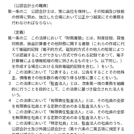
（公認会計士の職責）
第一条の二
公認会計士は、常に品位を保持し、その知識及び技能
の修得に努め、独立した立場において公正かつ誠実にその業務を
行わなければならない。
（定義）
第一条の三
この法律において「財務書類」とは、財産目録、貸借
対照表、損益計算書その他財務に関する書類（これらの作成に代
えて電磁的記録（電子的方式、磁気的方式その他人の知覚によつ
ては認識することができない方式で作られる記録であつて、電子
計算機による情報処理の用に供されるものをいう。以下同じ。）
を作成する場合における当該電磁的記録を含む。）をいう。
２
この法律において「公表する」とは、公告をすることその他株
主、債権者その他多数の者の知り得る状態に置くことをいう。
３
この法律において「監査法人」とは、次条第一項の業務を組織
的に行うことを目的として、この法律に基づき設立された法人を
いう。
４
この法律において「有限責任監査法人」とは、その社員の全部
を有限責任社員とする定款の定めのある監査法人をいう。
５
この法律において「無限責任監査法人」とは、その社員の全部
を無限責任社員とする定款の定めのある監査法人をいう。
６
この法律において「特定社員」とは、監査法人の社員のうち、
公認会計士及び外国公認会計士（第十六条の二第五項に規定する