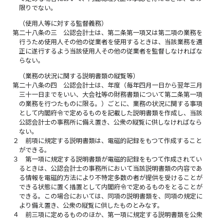
限りでない。
（使用人等に対する監督義務）
第二十八条の三
公認会計士は、第二条第一項又は第二項の業務を
行うため使用人その他の従業者を使用するときは、当該業務を適
正に遂行するよう当該使用人その他の従業者を監督しなければな
らない。
（業務の状況に関する説明書類の縦覧等）
第二十八条の四
公認会計士は、年度（毎年四月一日から翌年三月
三十一日までをいい、大会社等の財務書類について第二条第一項
の業務を行つたものに限る。）ごとに、業務の状況に関する事項
として内閣府令で定めるものを記載した説明書類を作成し、当該
公認会計士の事務所に備え置き、公衆の縦覧に供しなければなら
ない。
２
前項に規定する説明書類は、電磁的記録をもつて作成すること
ができる。
３
第一項に規定する説明書類が電磁的記録をもつて作成されてい
るときは、公認会計士の事務所において当該説明書類の内容であ
る情報を電磁的方法により不特定多数の者が提供を受けることが
できる状態に置く措置として内閣府令で定めるものをとることが
できる。この場合においては、同項の説明書類を、同項の規定に
より備え置き、公衆の縦覧に供したものとみなす。
４
前三項に定めるもののほか、第一項に規定する説明書類を公衆