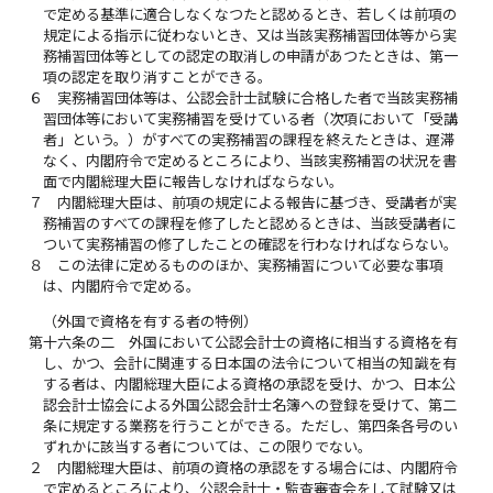
で定める基準に適合しなくなつたと認めるとき、若しくは前項の
規定による指示に従わないとき、又は当該実務補習団体等から実
務補習団体等としての認定の取消しの申請があつたときは、第一
項の認定を取り消すことができる。
６
実務補習団体等は、公認会計士試験に合格した者で当該実務補
習団体等において実務補習を受けている者（次項において「受講
者」という。）がすべての実務補習の課程を終えたときは、遅滞
なく、内閣府令で定めるところにより、当該実務補習の状況を書
面で内閣総理大臣に報告しなければならない。
７
内閣総理大臣は、前項の規定による報告に基づき、受講者が実
務補習のすべての課程を修了したと認めるときは、当該受講者に
ついて実務補習の修了したことの確認を行わなければならない。
８
この法律に定めるもののほか、実務補習について必要な事項
は、内閣府令で定める。
（外国で資格を有する者の特例）
第十六条の二
外国において公認会計士の資格に相当する資格を有
し、かつ、会計に関連する日本国の法令について相当の知識を有
する者は、内閣総理大臣による資格の承認を受け、かつ、日本公
認会計士協会による外国公認会計士名簿への登録を受けて、第二
条に規定する業務を行うことができる。ただし、第四条各号のい
ずれかに該当する者については、この限りでない。
２
内閣総理大臣は、前項の資格の承認をする場合には、内閣府令
で定めるところにより、公認会計士・監査審査会をして試験又は