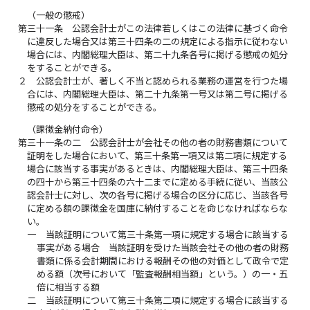
（一般の懲戒）
第三十一条
公認会計士がこの法律若しくはこの法律に基づく命令
に違反した場合又は第三十四条の二の規定による指示に従わない
場合には、内閣総理大臣は、第二十九条各号に掲げる懲戒の処分
をすることができる。
２
公認会計士が、著しく不当と認められる業務の運営を行つた場
合には、内閣総理大臣は、第二十九条第一号又は第二号に掲げる
懲戒の処分をすることができる。
（課徴金納付命令）
第三十一条の二
公認会計士が会社その他の者の財務書類について
証明をした場合において、第三十条第一項又は第二項に規定する
場合に該当する事実があるときは、内閣総理大臣は、第三十四条
の四十から第三十四条の六十二までに定める手続に従い、当該公
認会計士に対し、次の各号に掲げる場合の区分に応じ、当該各号
に定める額の課徴金を国庫に納付することを命じなければならな
い。
一
当該証明について第三十条第一項に規定する場合に該当する
事実がある場合 当該証明を受けた当該会社その他の者の財務
書類に係る会計期間における報酬その他の対価として政令で定
める額（次号において「監査報酬相当額」という。）の一・五
倍に相当する額
二
当該証明について第三十条第二項に規定する場合に該当する