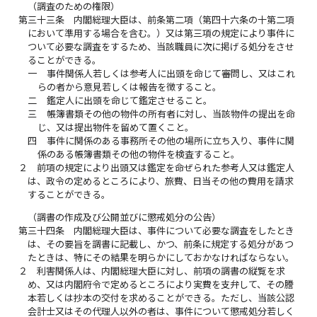
（調査のための権限）
第三十三条
内閣総理大臣は、前条第二項（第四十六条の十第二項
において準用する場合を含む。）又は第三項の規定により事件に
ついて必要な調査をするため、当該職員に次に掲げる処分をさせ
ることができる。
一
事件関係人若しくは参考人に出頭を命じて審問し、又はこれ
らの者から意見若しくは報告を徴すること。
二
鑑定人に出頭を命じて鑑定させること。
三
帳簿書類その他の物件の所有者に対し、当該物件の提出を命
じ、又は提出物件を留めて置くこと。
四
事件に関係のある事務所その他の場所に立ち入り、事件に関
係のある帳簿書類その他の物件を検査すること。
２
前項の規定により出頭又は鑑定を命ぜられた参考人又は鑑定人
は、政令の定めるところにより、旅費、日当その他の費用を請求
することができる。
（調書の作成及び公開並びに懲戒処分の公告）
第三十四条
内閣総理大臣は、事件について必要な調査をしたとき
は、その要旨を調書に記載し、かつ、前条に規定する処分があつ
たときは、特にその結果を明らかにしておかなければならない。
２
利害関係人は、内閣総理大臣に対し、前項の調書の縦覧を求
め、又は内閣府令で定めるところにより実費を支弁して、その謄
本若しくは抄本の交付を求めることができる。ただし、当該公認
会計士又はその代理人以外の者は、事件について懲戒処分若しく