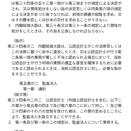
は第三十四条の五十三第一項から第三項までの規定による決定が
され、又は懲戒処分をしない旨の決定若しくは同条第六項の規定
による決定があつた後でなければ、前項の調書の縦覧を求め、又
はその謄本若しくは抄本の交付を求めることができない。
３
内閣総理大臣は、第三十条又は第三十一条の規定により懲戒の
処分をしたときは、その旨を公告しなければならない。
（指示）
第三十四条の二
内閣総理大臣は、公認会計士がこの法律若しくは
この法律に基づく命令に違反したとき、又は公認会計士が行う第
二条第一項の業務が著しく不当と認められる場合において、当該
公認会計士が行う同項の業務の適正な運営を確保するために必要
であると認められるときは、当該公認会計士に対し、必要な指示
をすることができる。
第五章の二 監査法人
第一節 通則
（設立等）
第三十四条の二の二
公認会計士（外国公認会計士を含む。以下こ
の章から第五章の四まで及び第六章の二において同じ。）及び第
三十四条の十の八の登録を受けた者は、この章の定めるところに
より、監査法人を設立することができる。
２
第一条及び第一条の二の規定は、監査法人について準用する。