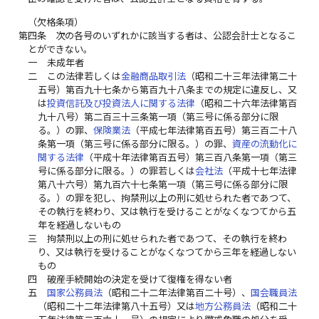
（欠格条項）
第四条
次の各号のいずれかに該当する者は、公認会計士となるこ
とができない。
一
未成年者
二
この法律若しくは
金融商品取引法
（昭和二十三年法律第二十
五号）第百九十七条から第百九十八条までの規定に違反し、又
は
投資信託及び投資法人に関する法律
（昭和二十六年法律第百
九十八号）第二百三十三条第一項（第三号に係る部分に限
る。）の罪、
保険業法
（平成七年法律第百五号）第三百二十八
条第一項（第三号に係る部分に限る。）の罪、
資産の流動化に
関する法律
（平成十年法律第百五号）第三百八条第一項（第三
号に係る部分に限る。）の罪若しくは
会社法
（平成十七年法律
第八十六号）第九百六十七条第一項（第三号に係る部分に限
る。）の罪を犯し、拘禁刑以上の刑に処せられた者であつて、
その執行を終わり、又は執行を受けることがなくなつてから五
年を経過しないもの
三
拘禁刑以上の刑に処せられた者であつて、その執行を終わ
り、又は執行を受けることがなくなつてから三年を経過しない
もの
四
破産手続開始の決定を受けて復権を得ない者
五
国家公務員法
（昭和二十二年法律第百二十号）、
国会職員法
（昭和二十二年法律第八十五号）又は
地方公務員法
（昭和二十