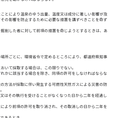
たことにより温泉のゆう出量、温度又は成分に著しい影響が及
てその影響を防止するために必要な措置を講ずべきことを命ず
を掘削した者に対して前項の措置を命じようとするときは、あ
の場所ごとに、環境省令で定めるところにより、都道府県知事
において採取する場合は、この限りでない。
ずれかに該当する場合を除き、同項の許可をしなければならな
取の方法が採取に伴い発生する可燃性天然ガスによる災害の防
き。
、又はその執行を受けることがなくなつた日から二年を経過し
定により前項の許可を取り消され、その取消しの日から二年を
者であるとき。