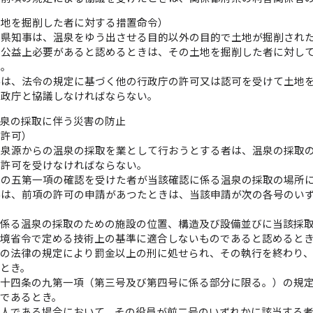
土地を掘削した者に対する措置命令）
府県知事は、温泉をゆう出させる目的以外の目的で土地が掘削され
て公益上必要があると認めるときは、その土地を掘削した者に対し
る。
事は、法令の規定に基づく他の行政庁の許可又は認可を受けて土地
行政庁と協議しなければならない。
温泉の採取に伴う災害の防止
の許可）
温泉源からの温泉の採取を業として行おうとする者は、温泉の採取
の許可を受けなければならない。
条の五第一項の確認を受けた者が当該確認に係る温泉の採取の場所
事は、前項の許可の申請があつたときは、当該申請が次の各号のい
に係る温泉の採取のための施設の位置、構造及び設備並びに当該採
環境省令で定める技術上の基準に適合しないものであると認めると
この法律の規定により罰金以上の刑に処せられ、その執行を終わり
とき。
第十四条の九第一項（第三号及び第四号に係る部分に限る。）の規
であるとき。
法人である場合において、その役員が前二号のいずれかに該当する