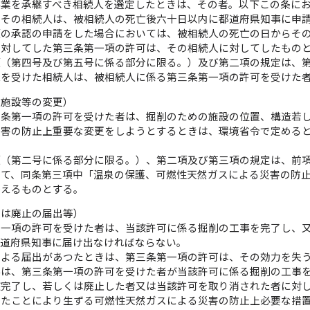
事業を承継すべき相続人を選定したときは、その者。以下この条に
、その相続人は、被相続人の死亡後六十日以内に都道府県知事に申
項の承認の申請をした場合においては、被相続人の死亡の日からそ
に対してした第三条第一項の許可は、その相続人に対してしたもの
項（第四号及び第五号に係る部分に限る。）及び第二項の規定は、
認を受けた相続人は、被相続人に係る第三条第一項の許可を受けた
の施設等の変更）
三条第一項の許可を受けた者は、掘削のための施設の位置、構造若
災害の防止上重要な変更をしようとするときは、環境省令で定める
項（第二号に係る部分に限る。）、第二項及び第三項の規定は、前
いて、同条第三項中「温泉の保護、可燃性天然ガスによる災害の防
替えるものとする。
又は廃止の届出等）
第一項の許可を受けた者は、当該許可に係る掘削の工事を完了し、
都道府県知事に届け出なければならない。
による届出があつたときは、第三条第一項の許可は、その効力を失
事は、第三条第一項の許可を受けた者が当該許可に係る掘削の工事
該完了し、若しくは廃止した者又は当該許可を取り消された者に対
つたことにより生ずる可燃性天然ガスによる災害の防止上必要な措