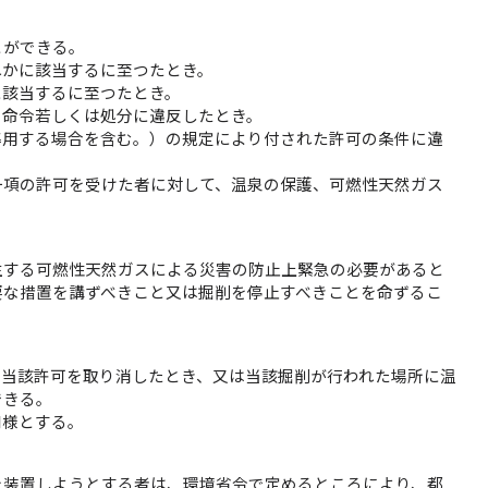
とができる。
れかに該当するに至つたとき。
に該当するに至つたとき。
く命令若しくは処分に違反したとき。
準用する場合を含む。）の規定により付された許可の条件に違
一項の許可を受けた者に対して、温泉の保護、可燃性天然ガス
。
生する可燃性天然ガスによる災害の防止上緊急の必要があると
要な措置を講ずべきこと又は掘削を停止すべきことを命ずるこ
、当該許可を取り消したとき、又は当該掘削が行われた場所に温
できる。
同様とする。
を装置しようとする者は、環境省令で定めるところにより、都