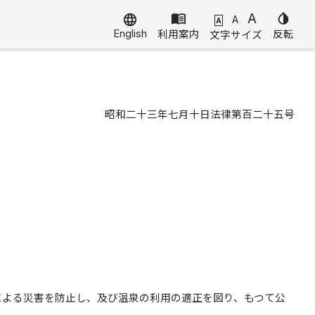
menu_book
A
invert_colors
language
A
A
English
利用案内
反転
文字サイズ
昭和二十三年七月十日法律第百二十五号
による災害を防止し、及び温泉の利用の適正を図り、もつて公