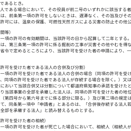
であるとき。
法人である場合において、その役員が前二号のいずれかに該当する
事は、前条第一項の許可をしないときは、遅滞なく、その旨及びそ
の許可には、温泉の保護、可燃性天然ガスによる災害の防止その他
期間等）
第一項の許可の有効期間は、当該許可の日から起算して二年とする
事は、第三条第一項の許可に係る掘削の工事が災害その他やむを得
境省令で定めるところにより、当該許可を受けた者の申請により、
の許可を受けた者である法人の合併及び分割）
第一項の許可を受けた者である法人の合併の場合（同項の許可を受
て、同項の許可を受けた者である法人が存続する場合を除く。）又
）において当該合併又は分割について都道府県知事の承認を受けた
より当該事業の全部を承継した法人は、同項の許可を受けた者の地
項（第四号から第六号までに係る部分に限る。）及び第二項の規定
いて、同条第一項中「申請者」とあるのは、「合併後存続する法人
の全部を承継する法人」と読み替えるものとする。
の許可を受けた者の相続）
第一項の許可を受けた者が死亡した場合において、相続人（相続人