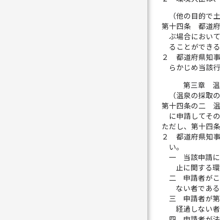
（他の目的で
第十四条
都道
ぶ場合におい
ることができ
２
都道府県知
らかじめ当該
第三章 
（温泉の採取
第十四条の二
に申請してそ
ただし、第十四
２
都道府県知
い。
一
当該申請
止に関する
二
申請者が
ない者である
三
申請者が
経過しない者
四
申請者が