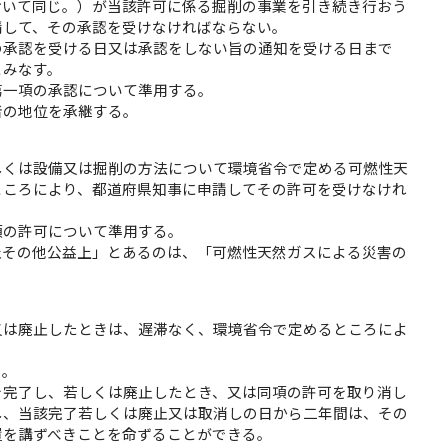
おいて同じ。）が当該許可に係る掘削の事業を引き続き行おう
請して、その承認を受けなければならない。
の承認を受ける日又は承認をしない旨の通知を受ける日まで
とみなす。
第一項の承認について準用する。
者の地位を承継する。
しくは設備又は掘削の方法について環境省令で定める可燃性天
ところにより、都道府県知事に申請してその許可を受けなけれ
項の許可について準用する。
止その他公益上」とあるのは、「可燃性天然ガスによる災害の
又は廃止したときは、遅滞なく、環境省令で定めるところによ
う。
を完了し、若しくは廃止したとき、又は同項の許可を取り消し
し、当該完了若しくは廃止又は取消しの日から二年間は、その
置を講ずべきことを命ずることができる。