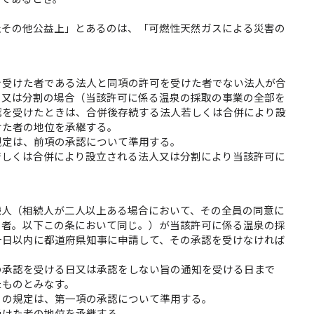
止その他公益上」とあるのは、「可燃性天然ガスによる災害の
を受けた者である法人と同項の許可を受けた者でない法人が合
）又は分割の場合（当該許可に係る温泉の採取の事業の全部を
認を受けたときは、合併後存続する法人若しくは合併により設
けた者の地位を承継する。
規定は、前項の承認について準用する。
若しくは合併により設立される法人又は分割により当該許可に
続人（相続人が二人以上ある場合において、その全員の同意に
の者。以下この条において同じ。）が当該許可に係る温泉の採
十日以内に都道府県知事に申請して、その承認を受けなければ
の承認を受ける日又は承認をしない旨の通知を受ける日まで
たものとみなす。
）の規定は、第一項の承認について準用する。