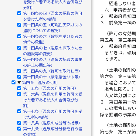
を受けた者である法人の合併及び
経過しない者
分割）
六
申請者が
第十四条の四（温泉の採取の許可
２
都道府県知
を受けた者の相続）
３
前条第一項
第十四条の五（可燃性天然ガスの
濃度についての確認）
（許可の有効
第十四条の六（確認を受けた者の
第五条
第三条
地位の承継）
２
都道府県知
第十四条の七（温泉の採取のため
るときは、環
の施設等の変更）
できる。
第十四条の八（温泉の採取の事業
の廃止の届出等）
（土地の掘削
第十四条の九（許可の取消し等）
第六条
第三条
第十四条の十（緊急措置命令等）
る場合におい
第四章 温泉の利用
▶
第十五条（温泉の利用の許可）
場合に限る。
第十六条（温泉の利用の許可を受
人又は分割に
けた者である法人の合併及び分
２
第四条第一
割）
この場合にお
第十七条（温泉の利用の許可を受
係る掘削の事業
けた者の相続）
第十八条（温泉の成分等の掲示）
（土地の掘削
第十九条（温泉成分分析を行う者
第七条
第三条
の登録）