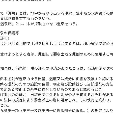
律で「温泉」とは、地中からゆう出する温水、鉱水及び水蒸気その
度又は物質を有するものをいう。
「温泉源」とは、未だ採取されない温泉をいう。
温泉の保護等
の許可）
ゆう出させる目的で土地を掘削しようとする者は、環境省令で定め
。
を受けようとする者は、掘削に必要な土地を掘削のために使用する
）
県知事は、前条第一項の許可の申請があつたときは、当該申請が次
。
に係る掘削が温泉のゆう出量、温度又は成分に影響を及ぼすと認め
に係る掘削のための施設の位置、構造及び設備並びに当該掘削の方
令で定める技術上の基準に適合しないものであると認めるとき。
掲げるもののほか、当該申請に係る掘削が公益を害するおそれがあ
この法律の規定により罰金以上の刑に処せられ、その執行を終わり
とき。
第九条第一項（第三号及び第四号に係る部分に限る。）の規定によ