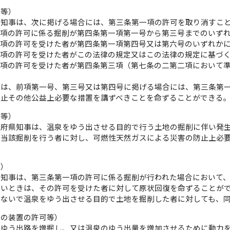
し等）
県知事は、次に掲げる場合には、第三条第一項の許可を取り消すこ
一項の許可に係る掘削が第四条第一項第一号から第三号までのいず
一項の許可を受けた者が第四条第一項第四号又は第六号のいずれか
一項の許可を受けた者がこの法律の規定又はこの法律の規定に基づ
一項の許可を受けた者が第四条第三項（第七条の二第二項において
事は、前項第一号、第三号又は第四号に掲げる場合には、第三条第
防止その他公益上必要な措置を講ずべきことを命ずることができる
令等）
道府県知事は、温泉をゆう出させる目的で行う土地の掘削に伴い発
、当該掘削を行う者に対し、可燃性天然ガスによる災害の防止上必
令）
県知事は、第三条第一項の許可に係る掘削が行われた場合において
ないときは、その許可を受けた者に対して原状回復を命ずることが
けないで温泉をゆう出させる目的で土地を掘削した者に対しても、
力の装置の許可等）
のゆう出路を増掘し、又は温泉のゆう出量を増加させるために動力