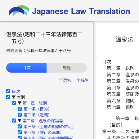
温泉法（昭和二十三年法律第百二
温泉法
十五号）
最終更新：
令和四年法律第六十八号
目次
目次
履歴
第一章 総則 
第二章 温泉の
全選択
全解除
第三章 温泉の
第四章 温泉の
目次
第五章 諮問及
本則
▶
第六章 雑則 
第一章 総則
▶
第七章 罰則 
第一条（目的）
第二条（定義）
第一章 
第二章 温泉の保護等
▶
（目的）
第三条（土地の掘削の許可）
第一条
この法
第四条（許可の基準）
共の福祉の増
第五条（許可の有効期間等）