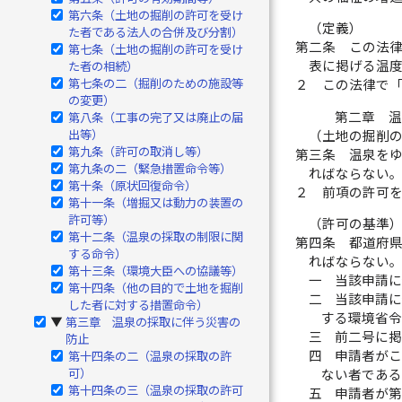
第六条（土地の掘削の許可を受け
（定義）
た者である法人の合併及び分割）
第二条
この法
第七条（土地の掘削の許可を受け
表に掲げる温
た者の相続）
第七条の二（掘削のための施設等
２
この法律で
の変更）
第二章 
第八条（工事の完了又は廃止の届
出等）
（土地の掘削
第九条（許可の取消し等）
第三条
温泉を
第九条の二（緊急措置命令等）
ればならない
第十条（原状回復命令）
２
前項の許可
第十一条（増掘又は動力の装置の
許可等）
（許可の基準
第十二条（温泉の採取の制限に関
第四条
都道府
する命令）
ればならない
第十三条（環境大臣への協議等）
一
当該申請
第十四条（他の目的で土地を掘削
二
当該申請
した者に対する措置命令）
する環境省
第三章 温泉の採取に伴う災害の
▶
三
前二号に
防止
四
申請者が
第十四条の二（温泉の採取の許
可）
ない者である
第十四条の三（温泉の採取の許可
五
申請者が