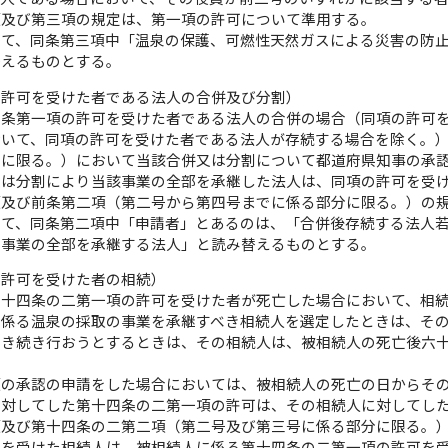
項及び第三項の規定は、第一項の許可について準用する。
いて、同条第三項中「温泉の保護、可燃性天然ガスによる災害の防
替えるものとする。
の許可を受けた者である法人の合併及び分割）
前条第一項の許可を受けた者である法人の合併の場合（同項の許可
おいて、同項の許可を受けた者である法人が存続する場合を除く。
合に限る。）において当該合併又は分割について都道府県知事の承
又は分割により当該事業の全部を承継した法人は、同項の許可を受
項及び前条第二項（第二号から第四号までに係る部分に限る。）の
いて、同条第二項中「申請者」とあるのは、「合併後存続する法人
の事業の全部を承継する法人」と読み替えるものとする。
の許可を受けた者の相続）
第十四条の二第一項の許可を受けた者が死亡した場合において、相
に係る温泉の採取の事業を承継すべき相続人を選定したときは、そ
引き続き行おうとするときは、その相続人は、被相続人の死亡後六
項の承認の申請をした場合においては、被相続人の死亡の日からそ
に対してした第十四条の二第一項の許可は、その相続人に対してし
項及び第十四条の二第二項（第二号及び第三号に係る部分に限る。