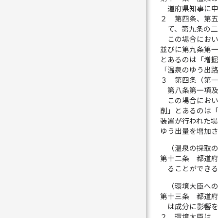
道府県知事に
２
第四条、第
て、第九条の
この場合にお
並びに第九条第
とあるのは「増
「温泉のゆう出
３
第四条（第
第八条第一項
この場合にお
削」とあるのは
装置が行われた
ゆう出量を増加
（温泉の採取
第十二条
都道
ることができ
（環境大臣へ
第十三条
都道
は成分に影響
２
環境大臣は