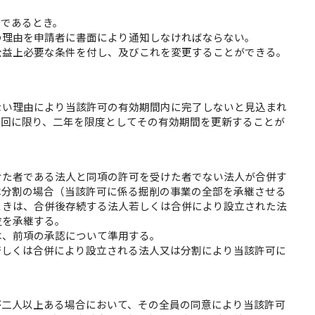
者であるとき。
の理由を申請者に書面により通知しなければならない。
公益上必要な条件を付し、及びこれを変更することができる。
。
ない理由により当該許可の有効期間内に完了しないと見込まれ
一回に限り、二年を限度としてその有効期間を更新することが
けた者である法人と同項の許可を受けた者でない法人が合併す
は分割の場合（当該許可に係る掘削の事業の全部を承継させる
ときは、合併後存続する法人若しくは合併により設立された法
位を承継する。
は、前項の承認について準用する。
若しくは合併により設立される法人又は分割により当該許可に
が二人以上ある場合において、その全員の同意により当該許可