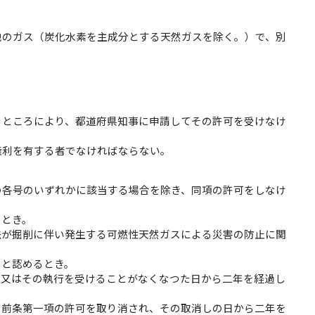
他のガス（炭化水素を主成分とする天然ガスを除く。）で、別
るところにより、都道府県知事に申請してその許可を受けなけ
権利を有する者でなければならない。
の各号のいずれかに該当する場合を除き、同項の許可をしなけ
るとき。
法が掘削に伴い発生する可燃性天然ガスによる災害の防止に関
ると認めるとき。
、又はその執行を受けることがなくなつた日から二年を経過し
り前条第一項の許可を取り消され、その取消しの日から二年を