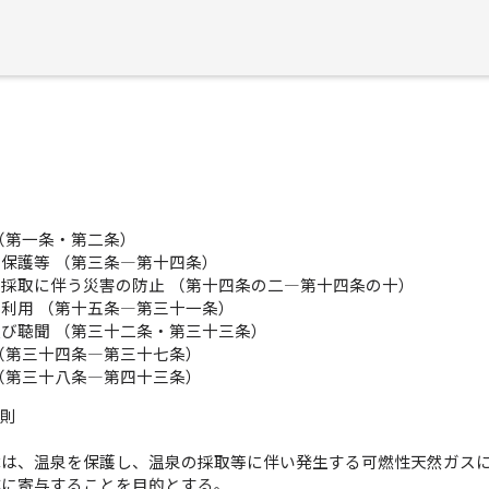
（第一条・第二条）
保護等 （第三条―第十四条）
採取に伴う災害の防止 （第十四条の二―第十四条の十）
利用 （第十五条―第三十一条）
び聴聞 （第三十二条・第三十三条）
（第三十四条―第三十七条）
（第三十八条―第四十三条）
総則
律は、温泉を保護し、温泉の採取等に伴い発生する可燃性天然ガス
進に寄与することを目的とする。