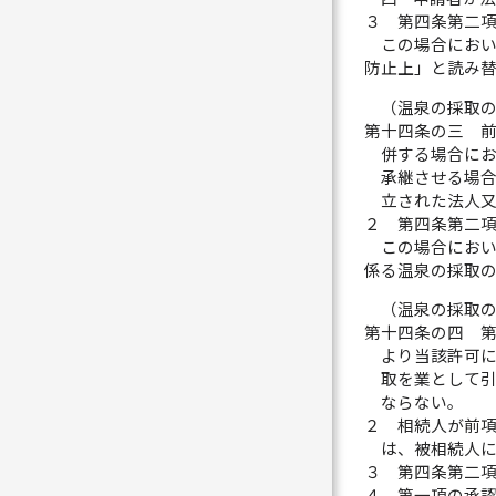
３
第四条第二
この場合にお
防止上」と読み
（温泉の採取
第十四条の三
併する場合に
承継させる場
立された法人
２
第四条第二
この場合にお
係る温泉の採取
（温泉の採取
第十四条の四
より当該許可
取を業として
ならない。
２
相続人が前
は、被相続人
３
第四条第二