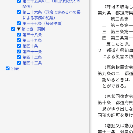
第三十五条の二（鉱山保安法との
関係）
（許可の取消
第三十六条（政令で定める市の長
第九条
都道府
による事務の処理）
一
第三条第
第三十七条（経過措置）
二
第三条第
第七章 罰則
▶
三
第三条第
第三十八条
四
第三条第
第三十九条
反したとき。
第四十条
２
都道府県知
第四十一条
による災害の
第四十二条
第四十三条
（緊急措置命
別表
第九条の二
都
認めるときは
とができる。
（原状回復命
第十条
都道府
泉がゆう出し
同項の許可を受
（増掘又は動
第十一条
温泉