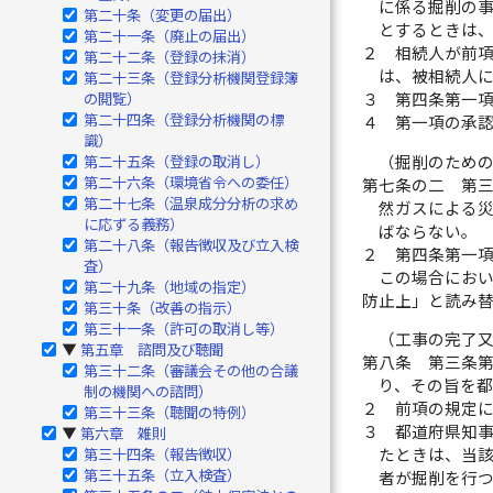
に係る掘削の
第二十条（変更の届出）
とするときは
第二十一条（廃止の届出）
２
相続人が前
第二十二条（登録の抹消）
は、被相続人
第二十三条（登録分析機関登録簿
の閲覧）
３
第四条第一
第二十四条（登録分析機関の標
４
第一項の承
識）
（掘削のため
第二十五条（登録の取消し）
第二十六条（環境省令への委任）
第七条の二
第
第二十七条（温泉成分分析の求め
然ガスによる
に応ずる義務）
ばならない。
第二十八条（報告徴収及び立入検
２
第四条第一
査）
この場合にお
第二十九条（地域の指定）
防止上」と読み
第三十条（改善の指示）
第三十一条（許可の取消し等）
（工事の完了
第五章 諮問及び聴聞
▶
第八条
第三条
第三十二条（審議会その他の合議
り、その旨を
制の機関への諮問）
２
前項の規定
第三十三条（聴聞の特例）
３
都道府県知
第六章 雑則
▶
第三十四条（報告徴収）
たときは、当
第三十五条（立入検査）
者が掘削を行