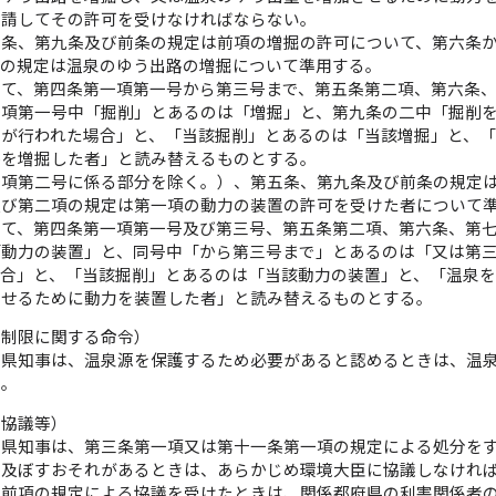
申請してその許可を受けなければならない。
五条、第九条及び前条の規定は前項の増掘の許可について、第六条
二の規定は温泉のゆう出路の増掘について準用する。
いて、第四条第一項第一号から第三号まで、第五条第二項、第六条
一項第一号中「掘削」とあるのは「増掘」と、第九条の二中「掘削
掘が行われた場合」と、「当該掘削」とあるのは「当該増掘」と、
路を増掘した者」と読み替えるものとする。
一項第二号に係る部分を除く。）、第五条、第九条及び前条の規定
及び第二項の規定は第一項の動力の装置の許可を受けた者について
いて、第四条第一項第一号及び第三号、第五条第二項、第六条、第
「動力の装置」と、同号中「から第三号まで」とあるのは「又は第
場合」と、「当該掘削」とあるのは「当該動力の装置」と、「温泉
させるために動力を装置した者」と読み替えるものとする。
の制限に関する命令）
府県知事は、温泉源を保護するため必要があると認めるときは、温
る。
の協議等）
府県知事は、第三条第一項又は第十一条第一項の規定による処分を
を及ぼすおそれがあるときは、あらかじめ環境大臣に協議しなけれ
、前項の規定による協議を受けたときは、関係都府県の利害関係者