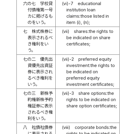
六の七
学校貸
(vi)-7
educational
付債権第一号
institution loan
カに掲げるも
claims:those listed in
のをいう。
item (i), (n);
七
株式株券に
(vii)
shares:the rights to
表示されるべ
be indicated on share
き権利をい
certificates;
う。
七の二
優先出
(vii)-2
preferred equity
資優先出資証
investment:the rights to
券に表示され
be indicated on
るべき権利を
preferred equity
いう。
investment certificates;
七の三
新株予
(vii)-3
share options:the
約権新株予約
rights to be indicated on
権証券に表示
share option certificates;
されるべき権
利をいう。
八
社債社債券
(viii)
corporate bonds:the
に表示される
rights to be indicated on