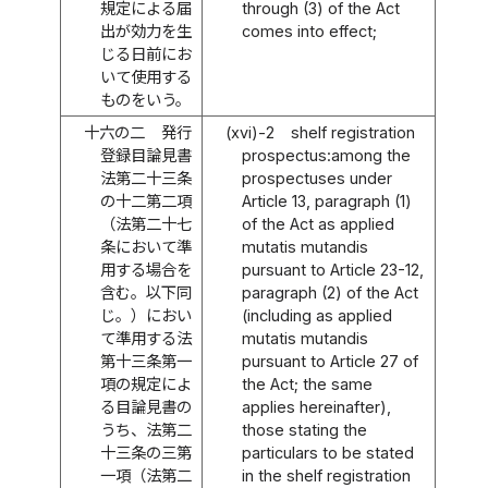
規定による届
through (3) of the Act
出が効力を生
comes into effect;
じる日前にお
いて使用する
ものをいう。
十六の二
発行
(xvi)-2
shelf registration
登録目論見書
prospectus:among the
法第二十三条
prospectuses under
の十二第二項
Article 13, paragraph (1)
（法第二十七
of the Act as applied
条において準
mutatis mutandis
用する場合を
pursuant to Article 23-12,
含む。以下同
paragraph (2) of the Act
じ。）におい
(including as applied
て準用する法
mutatis mutandis
第十三条第一
pursuant to Article 27 of
項の規定によ
the Act; the same
る目論見書の
applies hereinafter),
うち、法第二
those stating the
十三条の三第
particulars to be stated
一項（法第二
in the shelf registration