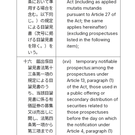
条において準
Act (including as applied
用する場合を
mutatis mutandis
含む。以下同
pursuant to Article 27 of
じ。）の規定
the Act; the same
による目論見
applies hereinafter)
書（次号に掲
(excluding prospectuses
げる目論見書
listed in the following
を除く。）を
item);
いう。
十六
届出仮目
(xvi)
temporary notifiable
論見書法第十
prospectus:among the
三条第一項の
prospectuses under
規定による目
Article 13, paragraph (1)
論見書のう
of the Act, those used in
ち、当該目論
a public offering or
見書に係る有
secondary distribution of
価証券の募集
securities related to
又は売出しに
those prospectuses
関し、法第四
before the day on which
条第一項から
the notification under
第三項までの
Article 4, paragraph (1)