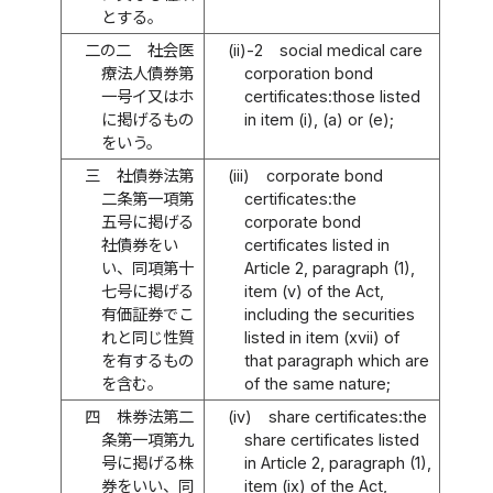
とする。
二の二
社会医
(ii)-2
social medical care
療法人債券第
corporation bond
一号イ又はホ
certificates:those listed
に掲げるもの
in item (i), (a) or (e);
をいう。
三
社債券法第
(iii)
corporate bond
二条第一項第
certificates:the
五号に掲げる
corporate bond
社債券をい
certificates listed in
い、同項第十
Article 2, paragraph (1),
七号に掲げる
item (v) of the Act,
有価証券でこ
including the securities
れと同じ性質
listed in item (xvii) of
を有するもの
that paragraph which are
を含む。
of the same nature;
四
株券法第二
(iv)
share certificates:the
条第一項第九
share certificates listed
号に掲げる株
in Article 2, paragraph (1),
券をいい、同
item (ix) of the Act,