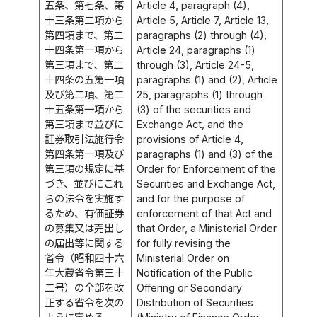
五条、第七条、第
Article 4, paragraph (4),
十三条第二項から
Article 5, Article 7, Article 13,
第四項まで、第二
paragraphs (2) through (4),
十四条第一項から
Article 24, paragraphs (1)
第三項まで、第二
through (3), Article 24-5,
十四条の五第一項
paragraphs (1) and (2), Article
及び第二項、第二
25, paragraphs (1) through
十五条第一項から
(3) of the securities and
第三項まで並びに
Exchange Act, and the
証券取引法施行令
provisions of Article 4,
第四条第一項及び
paragraphs (1) and (3) of the
第三項の規定に基
Order for Enforcement of the
づき、並びにこれ
Securities and Exchange Act,
らの法令を実施す
and for the purpose of
るため、有価証券
enforcement of that Act and
の募集又は売出し
that Order, a Ministerial Order
の届出等に関する
for fully revising the
省令（昭和四十六
Ministerial Order on
年大蔵省令第三十
Notification of the Public
二号）の全部を改
Offering or Secondary
正する省令を次の
Distribution of Securities