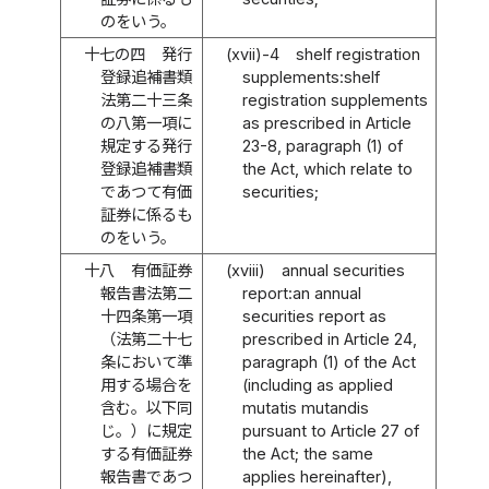
のをいう。
十七の四
発行
(xvii)-4
shelf registration
登録追補書類
supplements:shelf
法第二十三条
registration supplements
の八第一項に
as prescribed in Article
規定する発行
23-8, paragraph (1) of
登録追補書類
the Act, which relate to
であつて有価
securities;
証券に係るも
のをいう。
十八
有価証券
(xviii)
annual securities
報告書法第二
report:an annual
十四条第一項
securities report as
（法第二十七
prescribed in Article 24,
条において準
paragraph (1) of the Act
用する場合を
(including as applied
含む。以下同
mutatis mutandis
じ。）に規定
pursuant to Article 27 of
する有価証券
the Act; the same
報告書であつ
applies hereinafter),