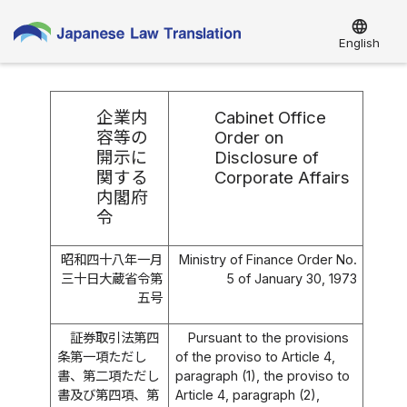
language
English
企業内
Cabinet Office
容等の
Order on
開示に
Disclosure of
関する
Corporate Affairs
内閣府
令
昭和四十八年一月
Ministry of Finance Order No.
三十日大蔵省令第
5 of January 30, 1973
五号
証券取引法第四
Pursuant to the provisions
条第一項ただし
of the proviso to Article 4,
書、第二項ただし
paragraph (1), the proviso to
書及び第四項、第
Article 4, paragraph (2),