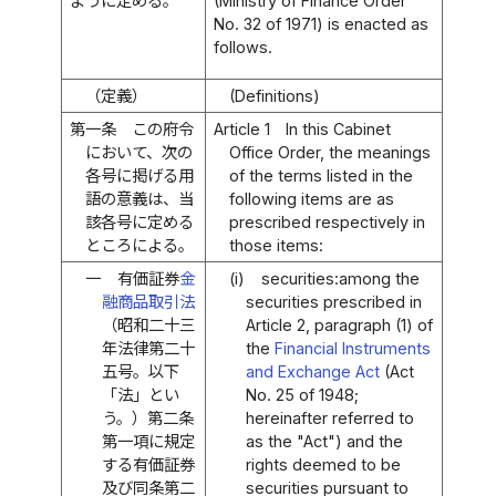
ように定める。
(Ministry of Finance Order
No. 32 of 1971) is enacted as
follows.
（定義）
(Definitions)
第一条
この府令
Article 1
In this Cabinet
において、次の
Office Order, the meanings
各号に掲げる用
of the terms listed in the
語の意義は、当
following items are as
該各号に定める
prescribed respectively in
ところによる。
those items:
一
有価証券
金
(i)
securities:among the
融商品取引法
securities prescribed in
（昭和二十三
Article 2, paragraph (1) of
年法律第二十
the
Financial Instruments
五号。以下
and Exchange Act
(Act
「法」とい
No. 25 of 1948;
う。）第二条
hereinafter referred to
第一項に規定
as the "Act") and the
する有価証券
rights deemed to be
及び同条第二
securities pursuant to