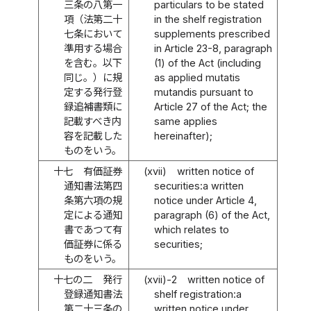
三条の八第一
particulars to be stated
項（法第二十
in the shelf registration
七条において
supplements prescribed
準用する場合
in Article 23-8, paragraph
を含む。以下
(1) of the Act (including
同じ。）に規
as applied mutatis
定する発行登
mutandis pursuant to
録追補書類に
Article 27 of the Act; the
記載すべき内
same applies
容を記載した
hereinafter);
ものをいう。
十七
有価証券
(xvii)
written notice of
通知書法第四
securities:a written
条第六項の規
notice under Article 4,
定による通知
paragraph (6) of the Act,
書であつて有
which relates to
価証券に係る
securities;
ものをいう。
十七の二
発行
(xvii)-2
written notice of
登録通知書法
shelf registration:a
第二十三条の
written notice under