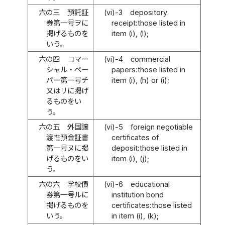
六の三
預託証
(vi)-3
depository
券第一号ヲに
receipt:those listed in
掲げるものを
item (i), (l);
いう。
六の四
コマー
(vi)-4
commercial
シャル・ペー
papers:those listed in
パー第一号チ
item (i), (h) or (i);
又はリに掲げ
るものをい
う。
六の五
外国譲
(vi)-5
foreign negotiable
渡性預金証書
certificates of
第一号ヌに掲
deposit:those listed in
げるものをい
item (i), (j);
う。
六の六
学校債
(vi)-6
educational
券第一号ルに
institution bond
掲げるものを
certificates:those listed
いう。
in item (i), (k);