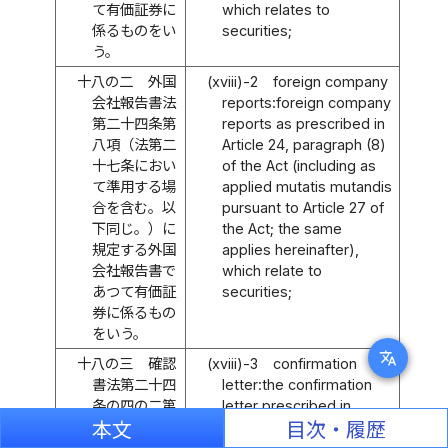
て有価証券に
which relates to
係るものをい
securities;
う。
十八の二
外国
(xviii)-2
foreign company
会社報告書法
reports:foreign company
第二十四条第
reports as prescribed in
八項（法第二
Article 24, paragraph (8)
十七条におい
of the Act (including as
て準用する場
applied mutatis mutandis
合を含む。以
pursuant to Article 27 of
下同じ。）に
the Act; the same
規定する外国
applies hereinafter),
会社報告書で
which relate to
あつて有価証
securities;
券に係るもの
をいう。
translate
十八の三
確認
(xviii)-3
confirmation
書法第二十四
letter:the confirmation
条の四の二第
letter prescribed in
一項（法第二
Article 24-4-2,
本文
目次・履歴
十四条の四の
paragraph (1) of the Act