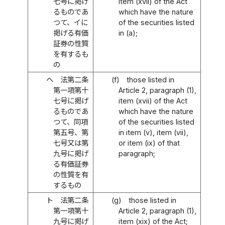
七号に掲げ
item (xvii) of the Act
るものであ
which have the nature
つて、イに
of the securities listed
掲げる有価
in (a);
証券の性質
を有するも
の
ヘ
法第二条
(f)
those listed in
第一項第十
Article 2, paragraph (1),
七号に掲げ
item (xvii) of the Act
るものであ
which have the nature
つて、同項
of the securities listed
第五号、第
in item (v), item (vii),
七号又は第
or item (ix) of that
九号に掲げ
paragraph;
る有価証券
の性質を有
するもの
ト
法第二条
(g)
those listed in
第一項第十
Article 2, paragraph (1),
九号に掲げ
item (xix) of the Act;