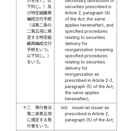
のを除く。以
secondary distribution of
下同じ。）及
securities prescribed in
び特定組織再
Article 2, paragraph (4)
編成交付手続
of the Act; the same
（法第二条の
applies hereinafter), and
二第五項に規
specified procedures
定する特定組
relating to securities
織再編成交付
delivery for
手続をいう。
reorganization (meaning
以下同じ。）
specified procedures
をいう。
relating to securities
delivery for
reorganization as
prescribed in Article 2-2,
paragraph (5) of the Act;
the same applies
hereinafter);
十二
発行者法
(xii)
issuer:an issuer as
第二条第五項
prescribed in Article 2,
に規定する発
paragraph (5) of the Act;
行者をいう。