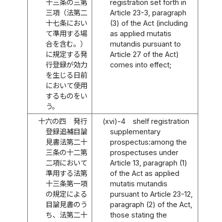
十三条の三第
registration set forth in
三項（法第二
Article 23-3, paragraph
十七条におい
(3) of the Act (including
て準用する場
as applied mutatis
合を含む。）
mutandis pursuant to
に規定する発
Article 27 of the Act)
行登録が効力
comes into effect;
を生じる日前
において使用
するものをい
う。
十六の四
発行
(xvi)-4
shelf registration
登録追補目論
supplementary
見書法第二十
prospectus:among the
三条の十二第
prospectuses under
二項において
Article 13, paragraph (1)
準用する法第
of the Act as applied
十三条第一項
mutatis mutandis
の規定による
pursuant to Article 23-12,
目論見書のう
paragraph (2) of the Act,
ち、法第二十
those stating the