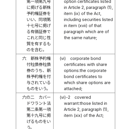
第一項第九号
option certificates listed
に掲げる新株
in Article 2, paragraph (1),
予約権証券を
item (ix) of the Act,
いい、同項第
including securities listed
十七号に掲げ
in item (xvii) of that
る有価証券で
paragraph which are of
これと同じ性
the same nature;
質を有するも
のを含む。
六
新株予約権
(vi)
corporate bond
付社債券社債
certificates with share
券のうち、新
options:the corporate
株予約権を付
bond certificates to
与されている
which share options are
ものをいう。
attached;
六の二
カバー
(vi)-2
covered
ドワラント法
warrant:those listed in
第二条第一項
Article 2, paragraph (1),
第十九号に掲
item (xix) of the Act;
げるものをい
う。