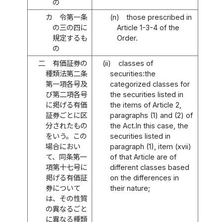
の
カ
令第一条
(n)
those prescribed in
の三の四に
Article 1-3-4 of the
規定するも
Order.
の
二
有価証券の
(ii)
classes of
種類法第二条
securities:the
第一項各号及
categorized classes for
び第二項各号
the securities listed in
に掲げる有価
the items of Article 2,
証券ごとに区
paragraphs (1) and (2) of
分されたもの
the Act.In this case, the
をいう。この
securities listed in
場合におい
paragraph (1), item (xvii)
て、同条第一
of that Article are of
項第十七号に
different classes based
掲げる有価証
on the differences in
券について
their nature;
は、その性質
の異なるごと
に異なる種類