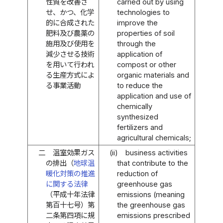
性質を改善さ
carried out by using
せ、かつ、化学
technologies to
的に合成された
improve the
肥料及び農薬の
properties of soil
施用及び使用を
through the
減少させる技術
application of
を用いて行われ
compost or other
る生産方式によ
organic materials and
る事業活動
to reduce the
application and use of
chemically
synthesized
fertilizers and
agricultural chemicals;
二
温室効果ガス
(ii)
business activities
の排出（
地球温
that contribute to the
暖化対策の推進
reduction of
に関する法律
greenhouse gas
（平成十年法律
emissions (meaning
第百十七号）第
the greenhouse gas
二条第四項に規
emissions prescribed