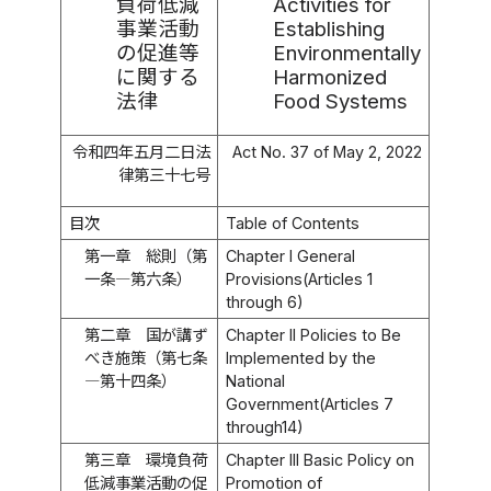
負荷低減
Activities for
事業活動
Establishing
の促進等
Environmentally
に関する
Harmonized
法律
Food Systems
令和四年五月二日法
Act No. 37 of May 2, 2022
律第三十七号
目次
Table of Contents
第一章 総則（第
Chapter I General
一条―第六条）
Provisions(Articles 1
through 6)
第二章 国が講ず
Chapter II Policies to Be
べき施策（第七条
Implemented by the
―第十四条）
National
Government(Articles 7
through14)
第三章 環境負荷
Chapter III Basic Policy on
低減事業活動の促
Promotion of