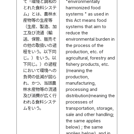
て「環境と調和の
"environmentally
とれた食料システ
harmonized food
ム」とは、農林水
systems " as used in
産物等の生産等
this Act means food
（生産、製造、加
systems that aim to
工及び流通（輸
reduce the
送、保管、販売そ
environmental burden in
の他の取扱いの過
the process of the
程をいう。以下同
production, etc. of
じ。）をいう。以
agricultural, forestry and
下同じ。）の過程
fishery products, etc.
において環境への
(meaning the
負荷の低減が図ら
production,
れ、かつ、当該農
manufacturing,
林水産物等の流通
processing and
及び消費が広く行
distribution(meaning the
われる食料システ
processes of
ムをいう。
transportation, storage,
sale and other handling;
the same applies
below) ; the same
applies below), and in