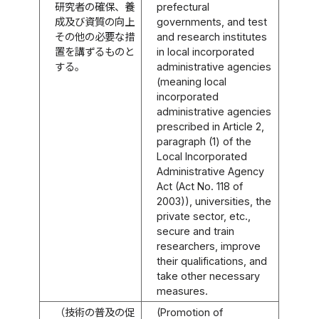
研究者の確保、養
prefectural
成及び資質の向上
governments, and test
その他の必要な措
and research institutes
置を講ずるものと
in local incorporated
する。
administrative agencies
(meaning local
incorporated
administrative agencies
prescribed in Article 2,
paragraph (1) of the
Local Incorporated
Administrative Agency
Act (Act No. 118 of
2003)), universities, the
private sector, etc.,
secure and train
researchers, improve
their qualifications, and
take other necessary
measures.
（技術の普及の促
(Promotion of