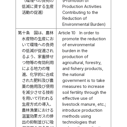
（環境への負荷の
(Promotion of
低減に資する生産
Production Activities
活動の促進）
Contributing to the
Reduction of
Environmental Burden)
第十条
国は、農林
Article 10
In order to
水産物の生産にお
promote the reduction
いて環境への負荷
of environmental
の低減が促進され
burden in the
るよう、家畜排せ
production of
つ物等の有効利用
agricultural, forestry,
による地力の増
and fishery products,
進、化学的に合成
the national
された肥料及び農
government is to take
薬の施用及び使用
measures to increase
を減少させる技術
soil fertility through the
を用いて行われる
effective use of
生産方式の導入、
livestock manure, etc.;
農林漁業における
introduce production
温室効果ガスの排
methods using
出の抑制並びに吸
technologies that