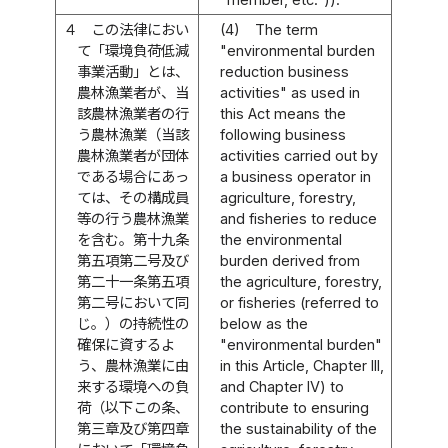
４
この法律におい
(4)
The term
て「環境負荷低減
"environmental burden
事業活動」とは、
reduction business
農林漁業者が、当
activities" as used in
該農林漁業者の行
this Act means the
う農林漁業（当該
following business
農林漁業者が団体
activities carried out by
である場合にあっ
a business operator in
ては、その構成員
agriculture, forestry,
等の行う農林漁業
and fisheries to reduce
を含む。第十九条
the environmental
第五項第二号及び
burden derived from
第二十一条第五項
the agriculture, forestry,
第二号において同
or fisheries (referred to
じ。）の持続性の
below as the
確保に資するよ
"environmental burden"
う、農林漁業に由
in this Article, Chapter III,
来する環境への負
and Chapter IV) to
荷（以下この条、
contribute to ensuring
第三章及び第四章
the sustainability of the