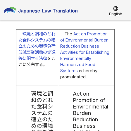
language
English
環境と調和のとれ
The
Act on Promotion
た食料システムの確
of Environmental Burden
立のための環境負荷
Reduction Business
低減事業活動の促進
Activities for Establishing
等に関する法律
をこ
Environmentally
こに公布する。
Harmonized Food
Systems
is hereby
promulgated.
環境と調
Act on
和のとれ
Promotion of
た食料シ
Environmental
ステムの
Burden
確立のた
Reduction
めの環境
Business