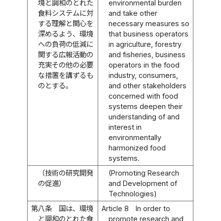
境と調和のとれた
environmental burden
食料システムに対
and take other
する理解と関心を
necessary measures so
深めるよう、環境
that business operators
への負荷の低減に
in agriculture, forestry
関する広報活動の
and fisheries, business
充実その他の必要
operators in the food
な措置を講ずるも
industry, consumers,
のとする。
and other stakeholders
concerned with food
systems deepen their
understanding of and
interest in
environmentally
harmonized food
systems.
（技術の研究開発
(Promoting Research
の促進）
and Development of
Technologies)
第八条
国は、環境
Article 8
In order to
と調和のとれた食
promote research and