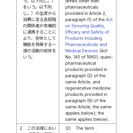
う。以下同じ。）
drinks other than
をいう。以下同
pharmaceuticals
じ。）の生産から
provided in Article 2,
消費に至る各段階
paragraph (1) of the
Act
の関係者が有機的
on Securing Quality,
に連携することに
Efficacy and Safety of
より、全体として
Products Including
機能を発揮する一
Pharmaceuticals and
連の活動の総体を
Medical Devices
(Act
いう。
No. 145 of 1960), quasi-
pharmaceutical
products provided in
paragraph (2) of the
same Article, and
regenerative medicine
products provided in
paragraph (9) of the
same Article; the same
applies below); the
same applies below).
２
この法律におい
(2)
The term