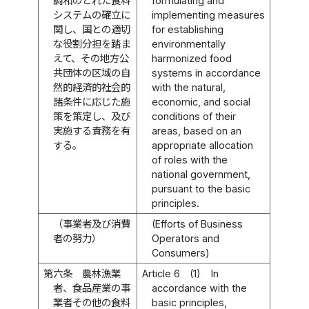
調和のとれた食料
formulating and
システムの確立に
implementing measures
関し、国との適切
for establishing
な役割分担を踏ま
environmentally
えて、その地方公
harmonized food
共団体の区域の自
systems in accordance
然的経済的社会的
with the natural,
諸条件に応じた施
economic, and social
策を策定し、及び
conditions of their
実施する責務を有
areas, based on an
する。
appropriate allocation
of roles with the
national government,
pursuant to the basic
principles.
（事業者及び消費
(Efforts of Business
者の努力）
Operators and
Consumers)
第六条
農林漁業
Article 6
(1)
In
者、食品産業の事
accordance with the
業者その他の食料
basic principles,