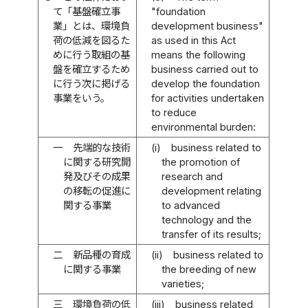
て「基盤確立事
"foundation
業」とは、環境負
development business"
荷の低減を図るた
as used in this Act
めに行う取組の基
means the following
盤を確立するため
business carried out to
に行う次に掲げる
develop the foundation
事業をいう。
for activities undertaken
to reduce
environmental burden:
一
先端的な技術
(i)
business related to
に関する研究開
the promotion of
発及びその成果
research and
の移転の促進に
development relating
関する事業
to advanced
technology and the
transfer of its results;
二
新品種の育成
(ii)
business related to
に関する事業
the breeding of new
varieties;
三
環境負荷の低
(iii)
business related