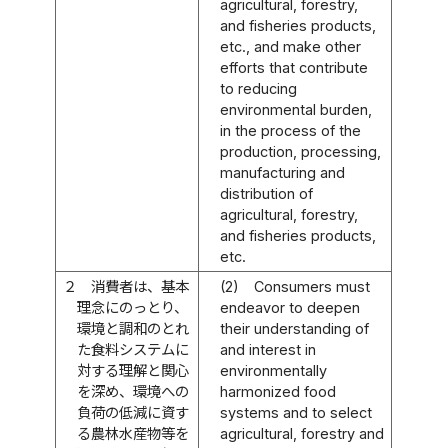
agricultural, forestry,
and fisheries products,
etc., and make other
efforts that contribute
to reducing
environmental burden,
in the process of the
production, processing,
manufacturing and
distribution of
agricultural, forestry,
and fisheries products,
etc.
２
消費者は、基本
(2)
Consumers must
理念にのっとり、
endeavor to deepen
環境と調和のとれ
their understanding of
た食料システムに
and interest in
対する理解と関心
environmentally
を深め、環境への
harmonized food
負荷の低減に資す
systems and to select
る農林水産物等を
agricultural, forestry and