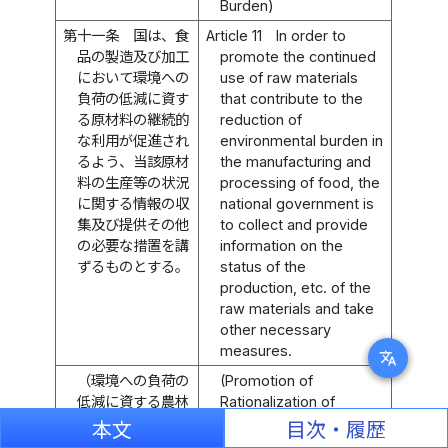
Burden)
第十一条
国は、食
Article 11
In order to
品の製造及び加工
promote the continued
において環境への
use of raw materials
負荷の低減に資す
that contribute to the
る原材料の継続的
reduction of
な利用が促進され
environmental burden in
るよう、当該原材
the manufacturing and
料の生産等の状況
processing of food, the
に関する情報の収
national government is
集及び提供その他
to collect and provide
の必要な措置を講
information on the
ずるものとする。
status of the
production, etc. of the
raw materials and take
other necessary
measures.
translate
（環境への負荷の
(Promotion of
低減に資する農林
Rationalization of
水産物等の流通の
Distribution of
本文
目次・履歴
合理化の促進）
Agricultural, Forestry