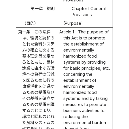
第一章 総則
Chapter I General
Provisions
（目的）
(Purpose)
第一条
この法律
Article 1
The purpose of
は、環境と調和の
this Act is to promote
とれた食料システ
the establishment of
ムの確立に関する
environmentally
基本理念等を定め
harmonized food
るとともに、農林
systems by providing
漁業に由来する環
for basic principles, etc.
境への負荷の低減
concerning the
を図るために行う
establishment of
事業活動を促進す
environmentally
るための措置及び
harmonized food
その基盤を確立す
systems and by taking
るための措置を講
measures to promote
ずることにより、
business activities for
環境と調和のとれ
reducing the
た食料システムの
environmental burden
確立を図り、もっ
derived from