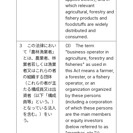
which relevant
agricultural, forestry and
fishery products and
foodstuffs are widely
distributed and
consumed.
３
この法律におい
(3)
The term
て「農林漁業者」
"business operator in
とは、農業者、林
agriculture, forestry and
業者若しくは漁業
fisheries" as used in
者又はこれらの者
this Act means a farmer,
の組織する団体
a forester, or a fishery
（これらの者が主
operator, or an
たる構成員又は出
organization organized
資者（以下「構成
by these persons
員等」という。）
(including a corporation
となっている法人
of which these persons
を含む。）をい
are the main members
う。
or equity investors
(below referred to as
"member, etc.")).