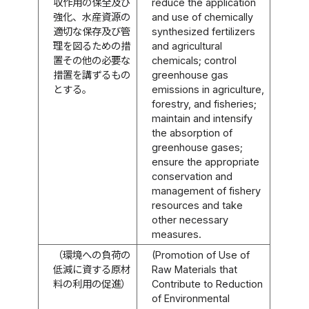
収作用の保全及び
reduce the application
強化、水産資源の
and use of chemically
適切な保存及び管
synthesized fertilizers
理を図るための措
and agricultural
置その他の必要な
chemicals; control
措置を講ずるもの
greenhouse gas
とする。
emissions in agriculture,
forestry, and fisheries;
maintain and intensify
the absorption of
greenhouse gases;
ensure the appropriate
conservation and
management of fishery
resources and take
other necessary
measures.
（環境への負荷の
(Promotion of Use of
低減に資する原材
Raw Materials that
料の利用の促進）
Contribute to Reduction
of Environmental