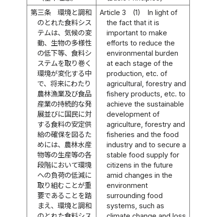
第三条
環境と調和
Article 3
(1)
In light of
のとれた食料シス
the fact that it is
テムは、気候の変
important to make
動、生物の多様性
efforts to reduce the
の低下等、食料シ
environmental burden
ステムを取り巻く
at each stage of the
環境が変化する中
production, etc. of
で、将来にわたり
agricultural, forestry and
農林漁業及び食品
fishery products, etc. to
産業の持続的な発
achieve the sustainable
展並びに国民に対
development of
する食料の安定供
agriculture, forestry and
給の確保を図るた
fisheries and the food
めには、農林水産
industry and to secure a
物等の生産等の各
stable food supply for
段階において環境
citizens in the future
への負荷の低減に
amid changes in the
取り組むことが重
environment
要であることを踏
surrounding food
まえ、環境と調和
systems, such as
のとれた食料シス
climate change and loss