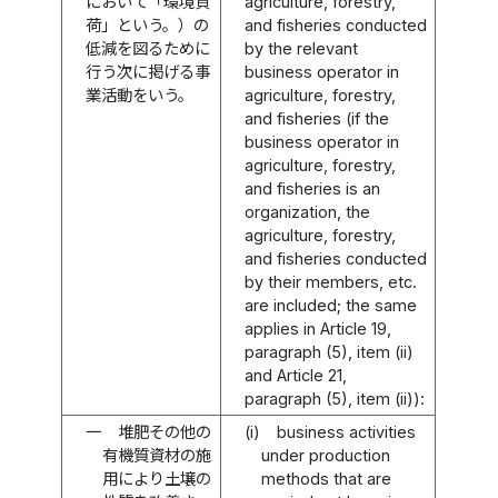
において「環境負
agriculture, forestry,
荷」という。）の
and fisheries conducted
低減を図るために
by the relevant
行う次に掲げる事
business operator in
業活動をいう。
agriculture, forestry,
and fisheries (if the
business operator in
agriculture, forestry,
and fisheries is an
organization, the
agriculture, forestry,
and fisheries conducted
by their members, etc.
are included; the same
applies in Article 19,
paragraph (5), item (ii)
and Article 21,
paragraph (5), item (ii)):
一
堆肥その他の
(i)
business activities
有機質資材の施
under production
用により土壌の
methods that are