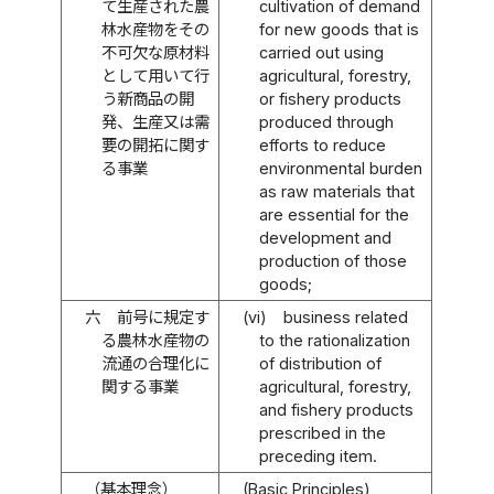
て生産された農
cultivation of demand
林水産物をその
for new goods that is
不可欠な原材料
carried out using
として用いて行
agricultural, forestry,
う新商品の開
or fishery products
発、生産又は需
produced through
要の開拓に関す
efforts to reduce
る事業
environmental burden
as raw materials that
are essential for the
development and
production of those
goods;
六
前号に規定す
(vi)
business related
る農林水産物の
to the rationalization
流通の合理化に
of distribution of
関する事業
agricultural, forestry,
and fishery products
prescribed in the
preceding item.
（基本理念）
(Basic Principles)