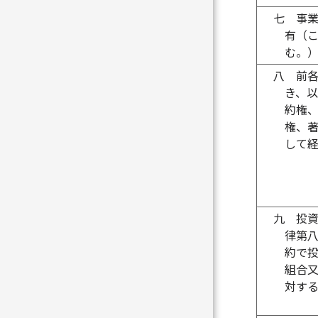
七
事
有（
む。
八
前
き、
約権
権、
して
九
投
律第
約で
組合
対す