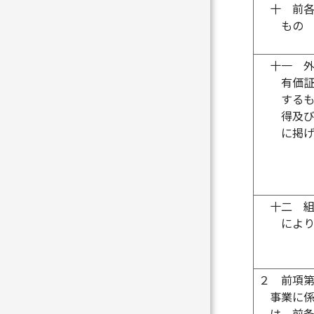
十
前
もの
十一
有価
する
得及
に掲
十二
によ
２
前項
事業に