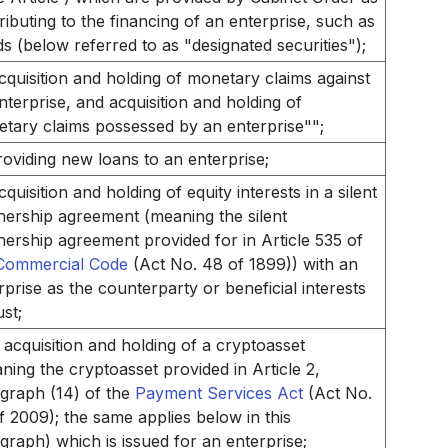
ributing to the financing of an enterprise, such as
s (below referred to as "designated securities");
cquisition and holding of monetary claims against
nterprise, and acquisition and holding of
tary claims possessed by an enterprise"";
roviding new loans to an enterprise;
cquisition and holding of equity interests in a silent
nership agreement (meaning the silent
nership agreement provided for in Article 535 of
Commercial Code
(Act No. 48 of 1899)) with an
rprise as the counterparty or beneficial interests
ust;
acquisition and holding of a cryptoasset
ning the cryptoasset provided in Article 2,
graph (14) of the
Payment Services Act
(Act No.
f 2009); the same applies below in this
graph) which is issued for an enterprise;