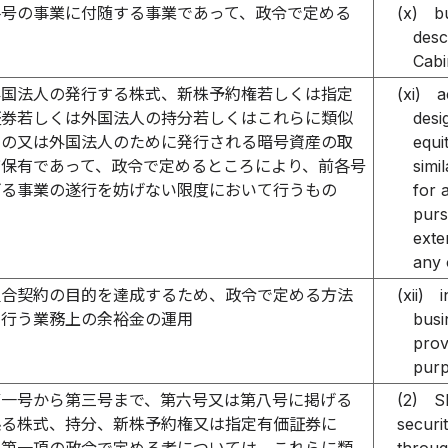
各号の事業に付随する事業であって、政令で定める
(x)
b
desc
Cabi
外国法人の発行する株式、新株予約権若しくは指定
(xi)
a
証券若しくは外国法人の持分若しくはこれらに類似
desi
もの又は外国法人のために発行される暗号資産の取
equi
び保有であって、政令で定めるところにより、前各号
simi
げる事業の遂行を妨げない限度において行うもの
for 
purs
exte
any 
組合契約の目的を達成するため、政令で定める方法
(xii)
i
り行う業務上の余裕金の運用
busi
prov
purp
第一号から第三号まで、第六号又は第八号に掲げる
(2)
S
係る株式、持分、新株予約権又は指定有価証券に
securit