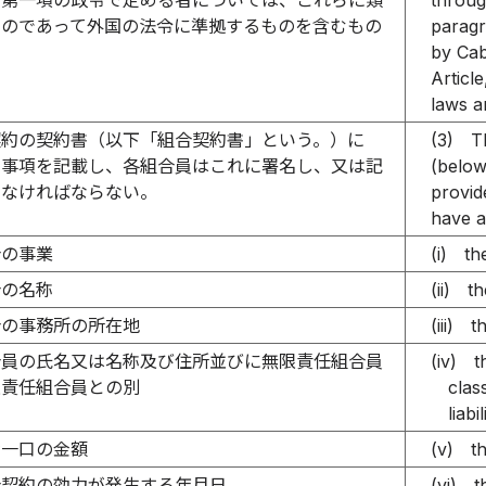
条第一項の政令で定める者については、これらに類
through
ものであって外国の法令に準拠するものを含むもの
paragr
。
by Cab
Articl
laws a
契約の契約書（以下「組合契約書」という。）に
(3)
T
の事項を記載し、各組合員はこれに署名し、又は記
(below
しなければならない。
provid
have a
合の事業
(i)
th
合の名称
(ii)
th
合の事務所の所在地
(iii)
t
合員の氏名又は名称及び住所並びに無限責任組合員
(iv)
t
限責任組合員との別
class
liab
資一口の金額
(v)
t
合契約の効力が発生する年月日
(vi)
t