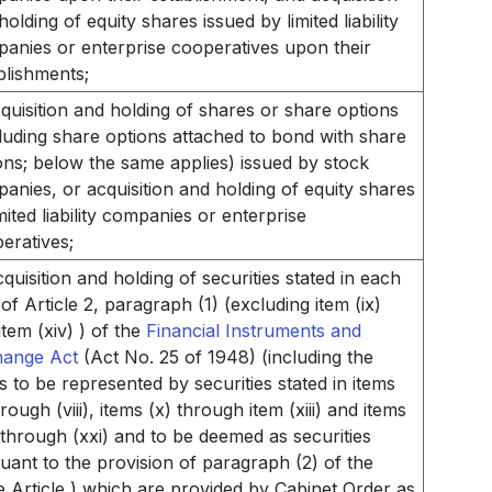
holding of equity shares issued by limited liability
anies or enterprise cooperatives upon their
blishments;
quisition and holding of shares or share options
luding share options attached to bond with share
ons; below the same applies) issued by stock
anies, or acquisition and holding of equity shares
imited liability companies or enterprise
eratives;
cquisition and holding of securities stated in each
 of Article 2, paragraph (1) (excluding item (ix)
item (xiv) ) of the
Financial Instruments and
hange Act
(Act No. 25 of 1948) (including the
ts to be represented by securities stated in items
hrough (viii), items (x) through item (xiii) and items
 through (xxi) and to be deemed as securities
uant to the provision of paragraph (2) of the
 Article ) which are provided by Cabinet Order as