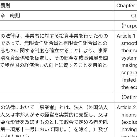
 罰則
Chapter 
一章 総則
Ch
）
(Purp
この法律は、事業者に対する投資事業を行うための
Article 1
約であって、無限責任組合員と有限責任組合員との
smooth
するものに関する制度を確立することにより、事業
their 
円滑な資金供給を促進し、その健全な成長発展を図
system
って我が国の経済活力の向上に資することを目的と
making
separat
limited
the ec
）
(Defini
この法律において「事業者」とは、法人（外国法人
Article 2
法人又は本邦人がその経営を実質的に支配し、又は
means 
重要な影響を及ぼすものとして政令で定める者を除
(exclu
条第一項第十一号において同じ。）を除く。）及び
having
行う個人をいう。
signif