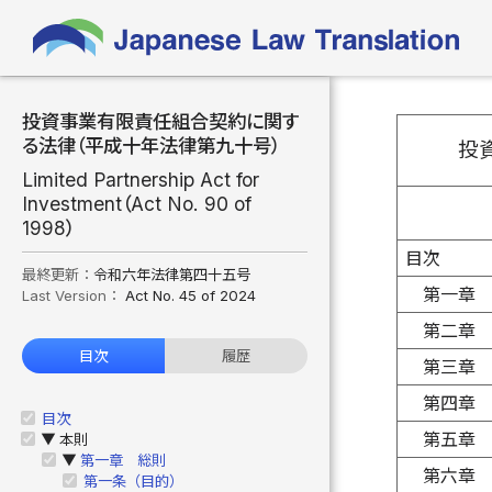
投資事業有限責任組合契約に関す
る法律（平成十年法律第九十号）
投
Limited Partnership Act for
Investment（Act No. 90 of
1998）
目次
最終更新：
令和六年法律第四十五号
第一章
Last Version：
Act No. 45 of 2024
第二章
目次
履歴
第三章
第四章
目次
第五
本則
▶
第一章 総則
▶
第六章
第一条（目的）