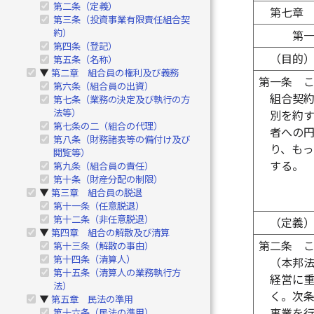
第二条（定義）
第七章
第三条（投資事業有限責任組合契
約）
第
第四条（登記）
（目的
第五条（名称）
第二章 組合員の権利及び義務
▶
第一条
第六条（組合員の出資）
組合契
第七条（業務の決定及び執行の方
法等）
別を約
第七条の二（組合の代理）
者への
第八条（財務諸表等の備付け及び
り、も
閲覧等）
する。
第九条（組合員の責任）
第十条（財産分配の制限）
第三章 組合員の脱退
▶
第十一条（任意脱退）
第十二条（非任意脱退）
（定義
第四章 組合の解散及び清算
▶
第二条
第十三条（解散の事由）
第十四条（清算人）
（本邦
第十五条（清算人の業務執行方
経営に
法）
く。次
第五章 民法の準用
▶
事業を
第十六条（民法の準用）