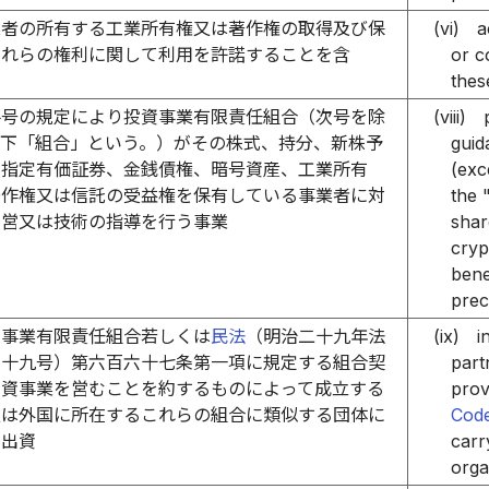
業者の所有する工業所有権又は著作権の取得及び保
(vi)
a
これらの権利に関して利用を許諾することを含
or c
）
thes
各号の規定により投資事業有限責任組合（次号を除
(viii)
以下「組合」という。）がその株式、持分、新株予
guid
、指定有価証券、金銭債権、暗号資産、工業所有
(exc
著作権又は信託の受益権を保有している事業者に対
the 
経営又は技術の指導を行う事業
shar
cryp
bene
prec
資事業有限責任組合若しくは
民法
（明治二十九年法
(ix)
i
八十九号）第六百六十七条第一項に規定する組合契
part
投資事業を営むことを約するものによって成立する
prov
又は外国に所在するこれらの組合に類似する団体に
Cod
る出資
carr
orga