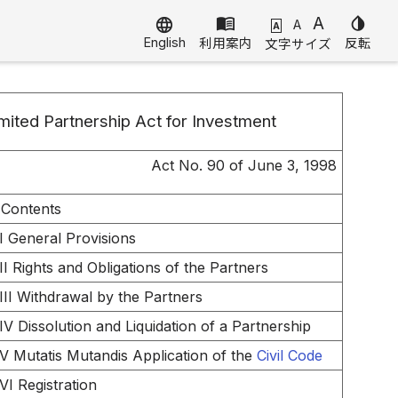
menu_book
A
invert_colors
language
A
A
English
利用案内
反転
文字サイズ
mited Partnership Act for Investment
Act No. 90 of June 3, 1998
 Contents
I General Provisions
II Rights and Obligations of the Partners
III Withdrawal by the Partners
IV Dissolution and Liquidation of a Partnership
V Mutatis Mutandis Application of the
Civil Code
VI Registration