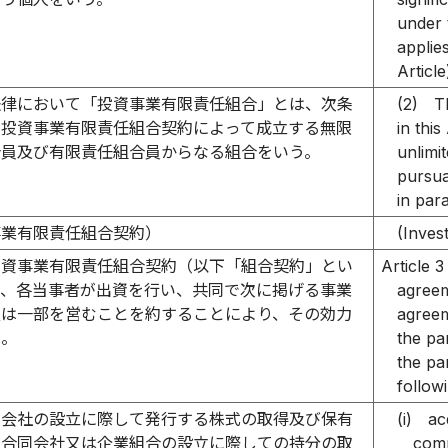
under 
applies
Articl
法律において「投資事業有限責任組合」とは、次条
(2)
T
の投資事業有限責任組合契約によって成立する無限
in thi
合員及び有限責任組合員からなる組合をいう。
unlimit
pursua
in para
事業有限責任組合契約）
(Inves
投資事業有限責任組合契約（以下「組合契約」とい
Article 3
は、各当事者が出資を行い、共同で次に掲げる事業
agreem
又は一部を営むことを約することにより、その効力
agreem
る。
the pa
the par
followi
式会社の設立に際して発行する株式の取得及び保有
(i)
ac
に合同会社又は企業組合の設立に際しての持分の取
comp