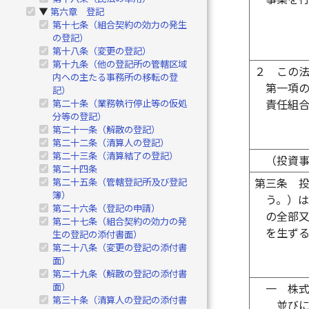
第六章 登記
▶
第十七条（組合契約の効力の発生
の登記）
第十八条（変更の登記）
第十九条（他の登記所の管轄区域
２
この
内への主たる事務所の移転の登
第一項
記）
第二十条（業務執行停止等の仮処
責任組
分等の登記）
第二十一条（解散の登記）
第二十二条（清算人の登記）
第二十三条（清算結了の登記）
（投資
第二十四条
第二十五条（管轄登記所及び登記
第三条
簿）
う。）
第二十六条（登記の申請）
の全部
第二十七条（組合契約の効力の発
を生ず
生の登記の添付書面）
第二十八条（変更の登記の添付書
面）
第二十九条（解散の登記の添付書
面）
一
株
第三十条（清算人の登記の添付書
並び