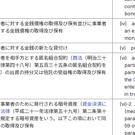
cont
bond
業者に対する金銭債権の取得及び保有並びに事業者
(iv)
a
有する金銭債権の取得及び保有
an e
mone
業者に対する金銭の新たな貸付け
(v)
p
業者を相手方とする匿名組合契約（
商法
（明治三十
(vi)
a
法律第四十八号）第五百三十五条の匿名組合契約を
part
。）の出資の持分又は信託の受益権の取得及び保有
part
the
ente
in tr
事業者のために発行される暗号資産（
資金決済に
(vi)-2
る法律
（平成二十一年法律第五十九号）第二条第十
(mea
に規定する暗号資産をいう。以下この項において同
para
）の取得及び保有
59 o
para