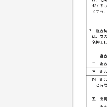
は、前
似する
とする
３
組合
は、次
名押印
一
組
二
組
三
組
四
組
と有
五
出
六
組