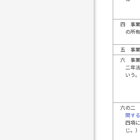
四
事
の所
五
事
六
事
二年
いう
六の二
関す
四項
じ。