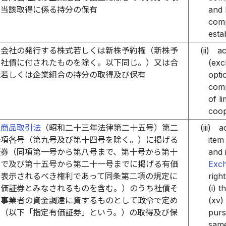
び当該取得に係る持分の保有
and 
comp
esta
式会社の発行する株式若しくは新株予約権（新株予
(ii)
ac
付社債に付されたものを除く。以下同じ。）又は合
(exc
社若しくは企業組合の持分の取得及び保有
opti
comp
of l
coop
融商品取引法
（昭和二十三年法律第二十五号）第二
(iii)
a
一項各号（第九号及び第十四号を除く。）に掲げる
item
証券（同項第一号から第八号まで、第十号から第十
and 
まで及び第十五号から第二十一号までに掲げる有価
Exc
に表示されるべき権利であって同条第二項の規定に
righ
有価証券とみなされるものを含む。）のうち社債そ
(i) t
の事業者の資金調達に資するものとして政令で定め
(xv)
の（以下「指定有価証券」という。）の取得及び保
purs
same