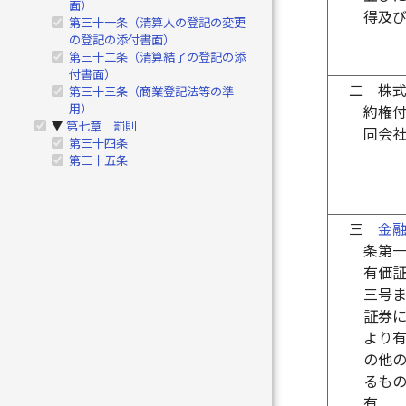
面）
得及
第三十一条（清算人の登記の変更
の登記の添付書面）
第三十二条（清算結了の登記の添
付書面）
二
株
第三十三条（商業登記法等の準
用）
約権
第七章 罰則
▶
同会
第三十四条
第三十五条
三
金
条第
有価
三号
証券
より
の他
るも
有