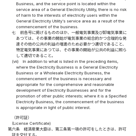
Business, and the service point is located within the
service area of a General Electricity Utility, there is no risk
of harm to the interests of electricity users within the
General Electricity Utility's service area as a result of the
commencement of the business.
七
前各号に掲げるもののほか、一般電気事業及び卸電気事業に
あつては、その事業の開始が電気事業の総合的かつ合理的な発
達その他の公共の利益の増進のため必要かつ適切であること、
特定電気事業にあつては、その事業の開始が公共の利益に照ら
して適切であること。
(vii)
In addition to what is listed in the preceding items,
where the Electricity Business is a General Electricity
Business or a Wholesale Electricity Business, the
commencement of the business is necessary and
appropriate for the comprehensive and reasonable
development of Electricity Businesses and for the
promotion of other public interests; where it is a Specified
Electricity Business, the commencement of the business
is appropriate in light of public interest.
（許可証）
(License Certificate)
第六条
経済産業大臣は、第三条第一項の許可をしたときは、許可
証を交付する。