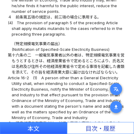
he/she finds it harmful to the public interest, reduce the
number of service points.
４
前条第五項の規定は、前三項の場合に準用する。
(4)
The provision of paragraph 5 of the preceding Article
shall apply mutatis mutandis to the cases referred to in the
preceding three paragraphs.
（特定規模電気事業の届出）
(Notification of Specified-Scale Electricity Business)
第十六条の二
一般電気事業者以外の者は、特定規模電気事業を営
もうとするときは、経済産業省令で定めるところにより、氏名又
は名称及び住所その他経済産業省令で定める事項を記載した書類
を添えて、その旨を経済産業大臣に届け出なければならない。
Article 16-2
(1)
A person other than a General Electricity
Utility shall, when intending to conduct a Specified-Scale
translate
Electricity Business, notify the Minister of Economy, Trade
and Industry to that effect pursuant to the provision of an
Ordinance of the Ministry of Economy, Trade and Industry,
with a document stating the person's name and address as
download
well as the matters specified by an Ordinance of the
Ministry of Economy, Trade and Industry.
２
特定規模電気事業者は、前項の事項を変更しようとするとき
本文
目次・履歴
は、その旨を経済産業大臣に届け出なければならない。