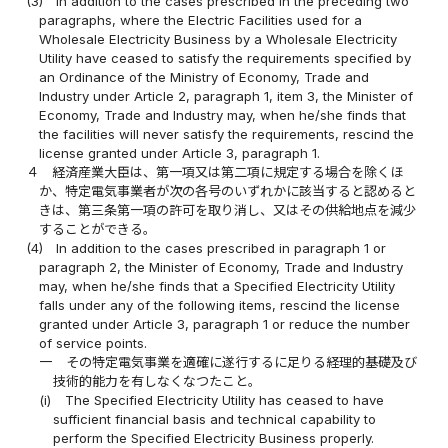
(3)
In addition to the cases prescribed in the preceding two
paragraphs, where the Electric Facilities used for a
Wholesale Electricity Business by a Wholesale Electricity
Utility have ceased to satisfy the requirements specified by
an Ordinance of the Ministry of Economy, Trade and
Industry under Article 2, paragraph 1, item 3, the Minister of
Economy, Trade and Industry may, when he/she finds that
the facilities will never satisfy the requirements, rescind the
license granted under Article 3, paragraph 1.
４
経済産業大臣は、第一項又は第二項に規定する場合を除くほ
か、特定電気事業者が次の各号のいずれかに該当すると認めると
きは、第三条第一項の許可を取り消し、又はその供給地点を減少
することができる。
(4)
In addition to the cases prescribed in paragraph 1 or
paragraph 2, the Minister of Economy, Trade and Industry
may, when he/she finds that a Specified Electricity Utility
falls under any of the following items, rescind the license
granted under Article 3, paragraph 1 or reduce the number
of service points.
一
その特定電気事業を適確に遂行するに足りる経理的基礎及び
技術的能力を有しなくなつたこと。
(i)
The Specified Electricity Utility has ceased to have
sufficient financial basis and technical capability to
perform the Specified Electricity Business properly.