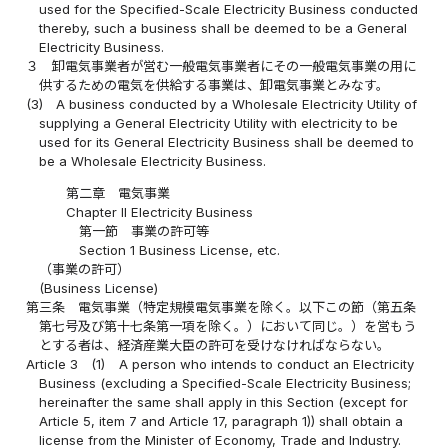
used for the Specified-Scale Electricity Business conducted
thereby, such a business shall be deemed to be a General
Electricity Business.
３
卸電気事業者が営む一般電気事業者にその一般電気事業の用に
供するための電気を供給する事業は、卸電気事業とみなす。
(3)
A business conducted by a Wholesale Electricity Utility of
supplying a General Electricity Utility with electricity to be
used for its General Electricity Business shall be deemed to
be a Wholesale Electricity Business.
第二章 電気事業
Chapter II Electricity Business
第一節 事業の許可等
Section 1 Business License, etc.
（事業の許可）
(Business License)
第三条
電気事業（特定規模電気事業を除く。以下この節（第五条
第七号及び第十七条第一項を除く。）において同じ。）を営もう
とする者は、経済産業大臣の許可を受けなければならない。
Article 3
(1)
A person who intends to conduct an Electricity
Business (excluding a Specified-Scale Electricity Business;
hereinafter the same shall apply in this Section (except for
Article 5, item 7 and Article 17, paragraph 1)) shall obtain a
license from the Minister of Economy, Trade and Industry.