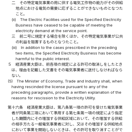
二
その特定電気事業の用に供する電気工作物の能力がその供給
地点における電気の需要に応ずることができないものとなつた
こと。
(ii)
The Electric Facilities used for the Specified Electricity
Business have ceased to be capable of meeting the
electricity demand at the service point.
三
前二号に規定する場合を除くほか、その特定電気事業が公共
の利益を阻害するものとなつたこと。
(iii)
In addition to the cases prescribed in the preceding
two items, the Specified Electricity Business has become
harmful to the public interest.
５
経済産業大臣は、前各項の規定による許可の取消しをしたとき
は、理由を記載した文書をその電気事業者に送付しなければなら
ない。
(5)
The Minister of Economy, Trade and Industry shall, when
having rescinded the license pursuant to any of the
preceding paragraphs, provide a written explanation of the
reasons for rescission to the Electricity Utility.
第十六条
経済産業大臣は、第八条第一項の許可を受けた電気事業
者が同条第三項において準用する第七条第一項の規定により指定
した期間内にその増加する供給区域において、その増加する供給
の相手方たる一般電気事業者に対し、又はその増加する供給地点
において事業を開始しないときは、その許可を取り消すことがで