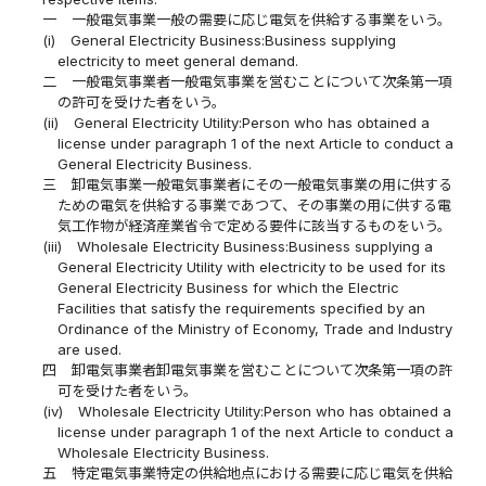
一
一般電気事業一般の需要に応じ電気を供給する事業をいう。
(i)
General Electricity Business:Business supplying
electricity to meet general demand.
二
一般電気事業者一般電気事業を営むことについて次条第一項
の許可を受けた者をいう。
(ii)
General Electricity Utility:Person who has obtained a
license under paragraph 1 of the next Article to conduct a
General Electricity Business.
三
卸電気事業一般電気事業者にその一般電気事業の用に供する
ための電気を供給する事業であつて、その事業の用に供する電
気工作物が経済産業省令で定める要件に該当するものをいう。
(iii)
Wholesale Electricity Business:Business supplying a
General Electricity Utility with electricity to be used for its
General Electricity Business for which the Electric
Facilities that satisfy the requirements specified by an
Ordinance of the Ministry of Economy, Trade and Industry
are used.
四
卸電気事業者卸電気事業を営むことについて次条第一項の許
可を受けた者をいう。
(iv)
Wholesale Electricity Utility:Person who has obtained a
license under paragraph 1 of the next Article to conduct a
Wholesale Electricity Business.
五
特定電気事業特定の供給地点における需要に応じ電気を供給