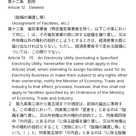
第十二条
削除
Article 12
Deleted
（設備の譲渡し等）
(Assignment of Facilities, etc.)
第十三条
電気事業者（特定電気事業者を除く。以下この条におい
て同じ。）は、その電気事業の用に供する設備を譲り渡し、又は
所有権以外の権利の目的としようとするときは、経済産業大臣に
届け出なければならない。ただし、経済産業省令で定める設備に
ついては、この限りでない。
Article 13
(1)
An Electricity Utility (excluding a Specified
Electricity Utility; hereinafter the same shall apply in this
Article) shall, when intending to assign facilities used for its
Electricity Business or make them subject to any rights other
than ownership, notify the Minister of Economy, Trade and
Industry to that effect; provided, however, that this shall not
apply to facilities specified by an Ordinance of the Ministry
of Economy, Trade and Industry.
２
第九条第三項から第五項までの規定は、前項の届出に準用す
る。この場合において、同条第三項中「変更を」とあるのは「設
備を譲り渡し、又は所有権以外の権利の目的と」と、同条第四項
中「の内容」とあるのは「に係る設備を譲り渡し、又は所有権以
外の権利の目的とすること（次項において「設備の譲渡し等」と
いう。）」と、同条第五項中「の内容」とあるのは「に係る設備