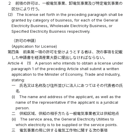
２
前項の許可は、一般電気事業、卸電気事業及び特定電気事業の
区分により行う。
(2)
The license set forth in the preceding paragraph shall be
granted by category of business, for each of the General
Electricity Business, Wholesale Electricity Business, or
Specified Electricity Business respectively.
（許可の申請）
(Application for License)
第四条
前条第一項の許可を受けようとする者は、次の事項を記載
した申請書を経済産業大臣に提出しなければならない。
Article 4
(1)
A person who intends to obtain a license under
paragraph 1 of the preceding Article shall submit a written
application to the Minister of Economy, Trade and Industry,
stating:
一
氏名又は名称及び住所並びに法人にあつてはその代表者の氏
名
(i)
The name and address of the applicant, as well as the
name of the representative if the applicant is a juridical
person.
二
供給区域、供給の相手方たる一般電気事業者又は供給地点
(ii)
The service area, the General Electricity Utilities to
which electricity is to be supplied or the service points.
三
電気事業の用に供する電気工作物に関する次の事項