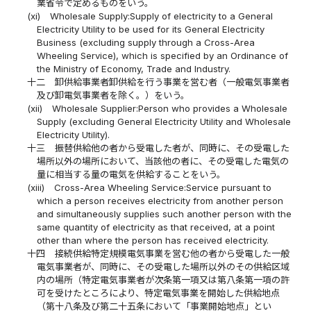
業省令で定めるものをいう。
(xi)
Wholesale Supply:Supply of electricity to a General
Electricity Utility to be used for its General Electricity
Business (excluding supply through a Cross-Area
Wheeling Service), which is specified by an Ordinance of
the Ministry of Economy, Trade and Industry.
十二
卸供給事業者卸供給を行う事業を営む者（一般電気事業者
及び卸電気事業者を除く。）をいう。
(xii)
Wholesale Supplier:Person who provides a Wholesale
Supply (excluding General Electricity Utility and Wholesale
Electricity Utility).
十三
振替供給他の者から受電した者が、同時に、その受電した
場所以外の場所において、当該他の者に、その受電した電気の
量に相当する量の電気を供給することをいう。
(xiii)
Cross-Area Wheeling Service:Service pursuant to
which a person receives electricity from another person
and simultaneously supplies such another person with the
same quantity of electricity as that received, at a point
other than where the person has received electricity.
十四
接続供給特定規模電気事業を営む他の者から受電した一般
電気事業者が、同時に、その受電した場所以外のその供給区域
内の場所（特定電気事業者が次条第一項又は第八条第一項の許
可を受けたところにより、特定電気事業を開始した供給地点
（第十八条及び第二十五条において「事業開始地点」とい