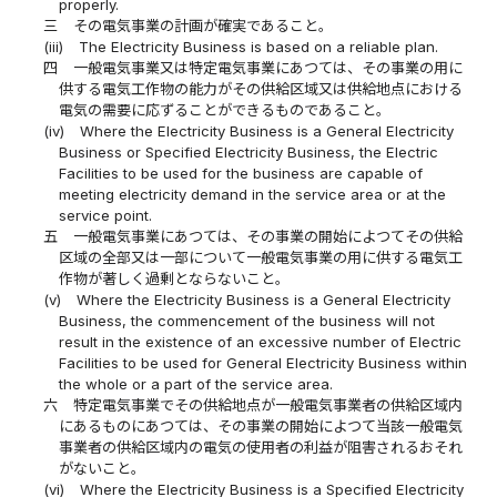
properly.
三
その電気事業の計画が確実であること。
(iii)
The Electricity Business is based on a reliable plan.
四
一般電気事業又は特定電気事業にあつては、その事業の用に
供する電気工作物の能力がその供給区域又は供給地点における
電気の需要に応ずることができるものであること。
(iv)
Where the Electricity Business is a General Electricity
Business or Specified Electricity Business, the Electric
Facilities to be used for the business are capable of
meeting electricity demand in the service area or at the
service point.
五
一般電気事業にあつては、その事業の開始によつてその供給
区域の全部又は一部について一般電気事業の用に供する電気工
作物が著しく過剰とならないこと。
(v)
Where the Electricity Business is a General Electricity
Business, the commencement of the business will not
result in the existence of an excessive number of Electric
Facilities to be used for General Electricity Business within
the whole or a part of the service area.
六
特定電気事業でその供給地点が一般電気事業者の供給区域内
にあるものにあつては、その事業の開始によつて当該一般電気
事業者の供給区域内の電気の使用者の利益が阻害されるおそれ
がないこと。
(vi)
Where the Electricity Business is a Specified Electricity