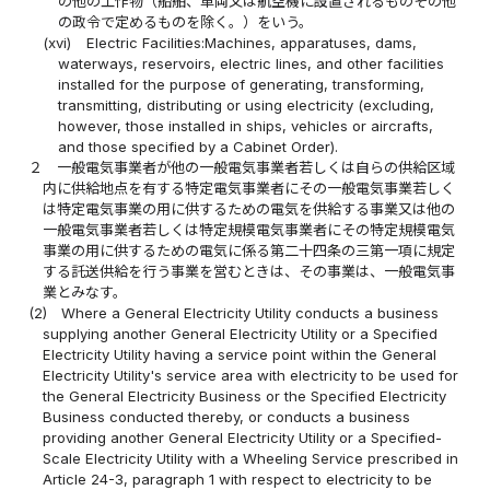
の他の工作物（船舶、車両又は航空機に設置されるものその他
の政令で定めるものを除く。）をいう。
(xvi)
Electric Facilities:Machines, apparatuses, dams,
waterways, reservoirs, electric lines, and other facilities
installed for the purpose of generating, transforming,
transmitting, distributing or using electricity (excluding,
however, those installed in ships, vehicles or aircrafts,
and those specified by a Cabinet Order).
２
一般電気事業者が他の一般電気事業者若しくは自らの供給区域
内に供給地点を有する特定電気事業者にその一般電気事業若しく
は特定電気事業の用に供するための電気を供給する事業又は他の
一般電気事業者若しくは特定規模電気事業者にその特定規模電気
事業の用に供するための電気に係る第二十四条の三第一項に規定
する託送供給を行う事業を営むときは、その事業は、一般電気事
業とみなす。
(2)
Where a General Electricity Utility conducts a business
supplying another General Electricity Utility or a Specified
Electricity Utility having a service point within the General
Electricity Utility's service area with electricity to be used for
the General Electricity Business or the Specified Electricity
Business conducted thereby, or conducts a business
providing another General Electricity Utility or a Specified-
Scale Electricity Utility with a Wheeling Service prescribed in
Article 24-3, paragraph 1 with respect to electricity to be