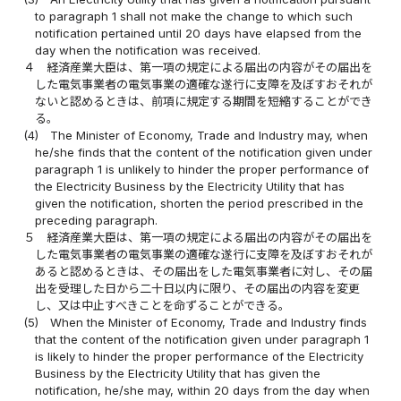
to paragraph 1 shall not make the change to which such
notification pertained until 20 days have elapsed from the
day when the notification was received.
４
経済産業大臣は、第一項の規定による届出の内容がその届出を
した電気事業者の電気事業の適確な遂行に支障を及ぼすおそれが
ないと認めるときは、前項に規定する期間を短縮することができ
る。
(4)
The Minister of Economy, Trade and Industry may, when
he/she finds that the content of the notification given under
paragraph 1 is unlikely to hinder the proper performance of
the Electricity Business by the Electricity Utility that has
given the notification, shorten the period prescribed in the
preceding paragraph.
５
経済産業大臣は、第一項の規定による届出の内容がその届出を
した電気事業者の電気事業の適確な遂行に支障を及ぼすおそれが
あると認めるときは、その届出をした電気事業者に対し、その届
出を受理した日から二十日以内に限り、その届出の内容を変更
し、又は中止すべきことを命ずることができる。
(5)
When the Minister of Economy, Trade and Industry finds
that the content of the notification given under paragraph 1
is likely to hinder the proper performance of the Electricity
Business by the Electricity Utility that has given the
notification, he/she may, within 20 days from the day when