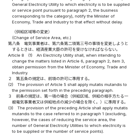
General Electricity Utility to which electricity is to be supplied
or service point pursuant to paragraph 2, the business
corresponding to the category), notify the Minister of
Economy, Trade and Industry to that effect without delay.
（供給区域等の変更）
(Change of Service Area, etc.)
第八条
電気事業者は、第六条第二項第三号の事項を変更しようと
するときは、経済産業大臣の許可を受けなければならない。
Article 8
(1)
An Electricity Utility shall, when intending to
change the matters listed in Article 6, paragraph 2, item 3,
obtain permission from the Minister of Economy, Trade and
Industry.
２
第五条の規定は、前項の許可に準用する。
(2)
The provision of Article 5 shall apply mutatis mutandis to
the permission set forth in the preceding paragraph.
３
前条の規定は、第一項の場合（供給区域、供給の相手方たる一
般電気事業者又は供給地点の減少の場合を除く。）に準用する。
(3)
The provision of the preceding Article shall apply mutatis
mutandis to the case referred to in paragraph 1 (excluding,
however, the cases of reducing the service area, the
number of General Electricity Utilities to which electricity is
to be supplied or the number of service points).