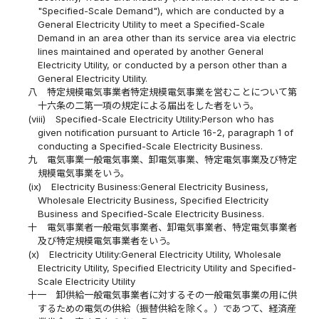
"Specified-Scale Demand"), which are conducted by a
General Electricity Utility to meet a Specified-Scale
Demand in an area other than its service area via electric
lines maintained and operated by another General
Electricity Utility, or conducted by a person other than a
General Electricity Utility.
八
特定規模電気事業者特定規模電気事業を営むことについて第
十六条の二第一項の規定による届出をした者をいう。
(viii)
Specified-Scale Electricity Utility:Person who has
given notification pursuant to Article 16-2, paragraph 1 of
conducting a Specified-Scale Electricity Business.
九
電気事業一般電気事業、卸電気事業、特定電気事業及び特定
規模電気事業をいう。
(ix)
Electricity Business:General Electricity Business,
Wholesale Electricity Business, Specified Electricity
Business and Specified-Scale Electricity Business.
十
電気事業者一般電気事業者、卸電気事業者、特定電気事業者
及び特定規模電気事業者をいう。
(x)
Electricity Utility:General Electricity Utility, Wholesale
Electricity Utility, Specified Electricity Utility and Specified-
Scale Electricity Utility
十一
卸供給一般電気事業者に対するその一般電気事業の用に供
するための電気の供給（振替供給を除く。）であつて、経済産