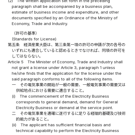
(2)
The written application set forth in the preceding
paragraph shall be accompanied by a business plan,
estimate of business income and expenditure, and other
documents specified by an Ordinance of the Ministry of
Economy, Trade and Industry.
（許可の基準）
(Standards for License)
第五条
経済産業大臣は、第三条第一項の許可の申請が次の各号の
いずれにも適合していると認めるときでなければ、同項の許可を
してはならない。
Article 5
The Minister of Economy, Trade and Industry shall
not grant a license under Article 3, paragraph 1 unless
he/she finds that the application for the license under the
said paragraph conforms to all of the following items.
一
その電気事業の開始が一般の需要、一般電気事業の需要又は
供給地点における需要に適合すること。
(i)
The commencement of the Electricity Business
corresponds to general demand, demand for General
Electricity Business or demand at the service point.
二
その電気事業を適確に遂行するに足りる経理的基礎及び技術
的能力があること。
(ii)
The applicant has sufficient financial basis and
technical capability to perform the Electricity Business