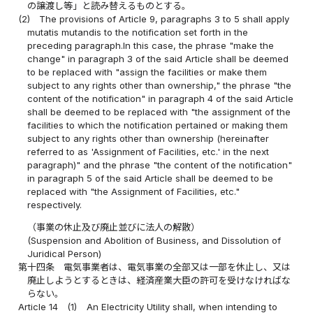
の譲渡し等」と読み替えるものとする。
(2)
The provisions of Article 9, paragraphs 3 to 5 shall apply
mutatis mutandis to the notification set forth in the
preceding paragraph.In this case, the phrase "make the
change" in paragraph 3 of the said Article shall be deemed
to be replaced with "assign the facilities or make them
subject to any rights other than ownership," the phrase "the
content of the notification" in paragraph 4 of the said Article
shall be deemed to be replaced with "the assignment of the
facilities to which the notification pertained or making them
subject to any rights other than ownership (hereinafter
referred to as 'Assignment of Facilities, etc.' in the next
paragraph)" and the phrase "the content of the notification"
in paragraph 5 of the said Article shall be deemed to be
replaced with "the Assignment of Facilities, etc."
respectively.
（事業の休止及び廃止並びに法人の解散）
(Suspension and Abolition of Business, and Dissolution of
Juridical Person)
第十四条
電気事業者は、電気事業の全部又は一部を休止し、又は
廃止しようとするときは、経済産業大臣の許可を受けなければな
らない。
Article 14
(1)
An Electricity Utility shall, when intending to