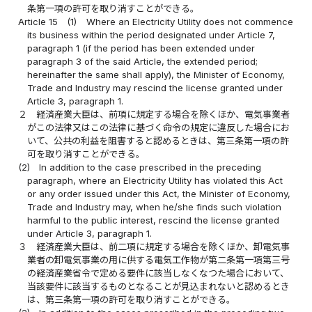
条第一項の許可を取り消すことができる。
Article 15
(1)
Where an Electricity Utility does not commence
its business within the period designated under Article 7,
paragraph 1 (if the period has been extended under
paragraph 3 of the said Article, the extended period;
hereinafter the same shall apply), the Minister of Economy,
Trade and Industry may rescind the license granted under
Article 3, paragraph 1.
２
経済産業大臣は、前項に規定する場合を除くほか、電気事業者
がこの法律又はこの法律に基づく命令の規定に違反した場合にお
いて、公共の利益を阻害すると認めるときは、第三条第一項の許
可を取り消すことができる。
(2)
In addition to the case prescribed in the preceding
paragraph, where an Electricity Utility has violated this Act
or any order issued under this Act, the Minister of Economy,
Trade and Industry may, when he/she finds such violation
harmful to the public interest, rescind the license granted
under Article 3, paragraph 1.
３
経済産業大臣は、前二項に規定する場合を除くほか、卸電気事
業者の卸電気事業の用に供する電気工作物が第二条第一項第三号
の経済産業省令で定める要件に該当しなくなつた場合において、
当該要件に該当するものとなることが見込まれないと認めるとき
は、第三条第一項の許可を取り消すことができる。