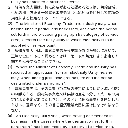
Utility has obtained a business license.
２
経済産業大臣は、特に必要があると認めるときは、供給区域、
供給の相手方たる一般電気事業者又は供給地点を区分して前項の
規定による指定をすることができる。
(2)
The Minister of Economy, Trade and Industry may, when
he/she finds it particularly necessary, designate the period
set forth in the preceding paragraph by category of service
area, General Electricity Utility to which electricity is to be
supplied or service point.
３
経済産業大臣は、電気事業者から申請があつた場合において、
正当な理由があると認めるときは、第一項の規定により指定した
期間を延長することができる。
(3)
Where the Minister of Economy, Trade and Industry has
received an application from an Electricity Utility, he/she
may, when finding justifiable grounds, extend the period
designated under paragraph 1.
４
電気事業者は、その事業（第二項の規定により供給区域、供給
の相手方たる一般電気事業者又は供給地点を区分して第一項の規
定による指定があつたときは、その区分に係る事業）を開始した
ときは、遅滞なく、その旨を経済産業大臣に届け出なければなら
ない。
(4)
An Electricity Utility shall, when having commenced its
business (in the cases where the designation set forth in
paragraph 1 has been made by category of service area,