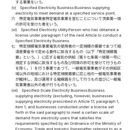
する事業をいう。
(v)
Specified Electricity Business:Business supplying
electricity to meet demand at a specified service point.
六
特定電気事業者特定電気事業を営むことについて次条第一項
の許可を受けた者をいう。
(vi)
Specified Electricity Utility:Person who has obtained a
license under paragraph 1 of the next Article to conduct a
Specified Electricity Business.
七
特定規模電気事業電気の使用者の一定規模の需要であつて経
済産業省令で定める要件に該当するもの（以下「特定規模需
要」という。）に応ずる電気の供給（第十七条第一項第一号に
規定する供給に該当するもの及び同項の許可を受けて行うもの
を除く。）を行う事業であつて、一般電気事業者がその供給区
域以外の地域における特定規模需要に応じ他の一般電気事業者
が維持し、及び運用する電線路を介して行うもの並びに一般電
気事業者以外の者が行うものをいう。
(vii)
Specified-Scale Electricity Business:Business
supplying electricity (excluding, however, businesses
supplying electricity prescribed in Article 17, paragraph 1,
item 1, and businesses conducted under a license set
forth in the said paragraph) to meet a certain scale of
demand from electricity users that satisfies the
requirements specified by an Ordinance of the Ministry of
Economy, Trade and Industry (hereinafter referred to as a