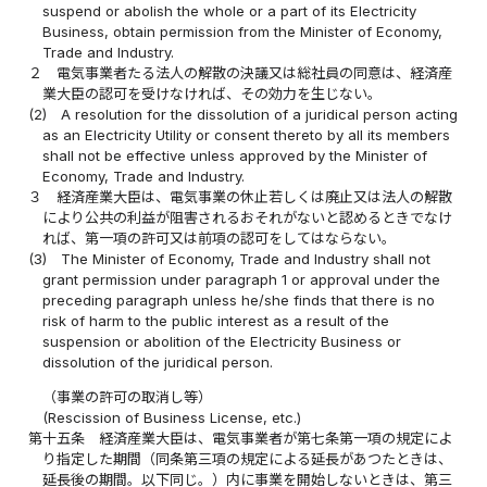
suspend or abolish the whole or a part of its Electricity
Business, obtain permission from the Minister of Economy,
Trade and Industry.
２
電気事業者たる法人の解散の決議又は総社員の同意は、経済産
業大臣の認可を受けなければ、その効力を生じない。
(2)
A resolution for the dissolution of a juridical person acting
as an Electricity Utility or consent thereto by all its members
shall not be effective unless approved by the Minister of
Economy, Trade and Industry.
３
経済産業大臣は、電気事業の休止若しくは廃止又は法人の解散
により公共の利益が阻害されるおそれがないと認めるときでなけ
れば、第一項の許可又は前項の認可をしてはならない。
(3)
The Minister of Economy, Trade and Industry shall not
grant permission under paragraph 1 or approval under the
preceding paragraph unless he/she finds that there is no
risk of harm to the public interest as a result of the
suspension or abolition of the Electricity Business or
dissolution of the juridical person.
（事業の許可の取消し等）
(Rescission of Business License, etc.)
第十五条
経済産業大臣は、電気事業者が第七条第一項の規定によ
り指定した期間（同条第三項の規定による延長があつたときは、
延長後の期間。以下同じ。）内に事業を開始しないときは、第三