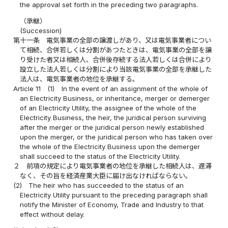
the approval set forth in the preceding two paragraphs.
（承継）
(Succession)
第十一条
電気事業の全部の譲渡しがあり、又は電気事業者につい
て相続、合併若しくは分割があつたときは、電気事業の全部を譲
り受けた者又は相続人、合併後存続する法人若しくは合併により
設立した法人若しくは分割により当該電気事業の全部を承継した
法人は、電気事業者の地位を承継する。
Article 11
(1)
In the event of an assignment of the whole of
an Electricity Business, or inheritance, merger or demerger
of an Electricity Utility, the assignee of the whole of the
Electricity Business, the heir, the juridical person surviving
after the merger or the juridical person newly established
upon the merger, or the juridical person who has taken over
the whole of the Electricity Business upon the demerger
shall succeed to the status of the Electricity Utility.
２
前項の規定により電気事業者の地位を承継した相続人は、遅滞
なく、その旨を経済産業大臣に届け出なければならない。
(2)
The heir who has succeeded to the status of an
Electricity Utility pursuant to the preceding paragraph shall
notify the Minister of Economy, Trade and Industry to that
effect without delay.