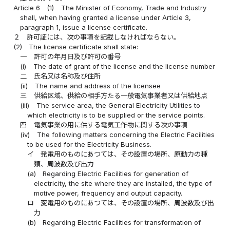
Article 6
(1)
The Minister of Economy, Trade and Industry
shall, when having granted a license under Article 3,
paragraph 1, issue a license certificate.
２
許可証には、次の事項を記載しなければならない。
(2)
The license certificate shall state:
一
許可の年月日及び許可の番号
(i)
The date of grant of the license and the license number
二
氏名又は名称及び住所
(ii)
The name and address of the licensee
三
供給区域、供給の相手方たる一般電気事業者又は供給地点
(iii)
The service area, the General Electricity Utilities to
which electricity is to be supplied or the service points.
四
電気事業の用に供する電気工作物に関する次の事項
(iv)
The following matters concerning the Electric Facilities
to be used for the Electricity Business.
イ
発電用のものにあつては、その設置の場所、原動力の種
類、周波数及び出力
(a)
Regarding Electric Facilities for generation of
electricity, the site where they are installed, the type of
motive power, frequency and output capacity.
ロ
変電用のものにあつては、その設置の場所、周波数及び出
力
(b)
Regarding Electric Facilities for transformation of