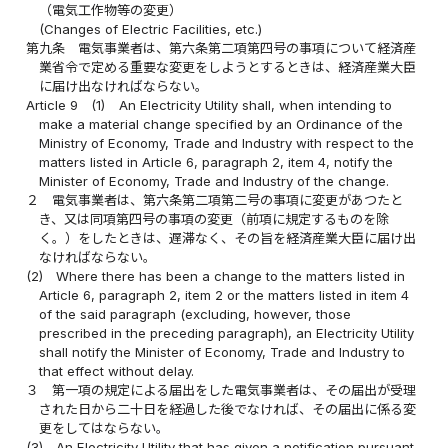
（電気工作物等の変更）
(Changes of Electric Facilities, etc.)
第九条
電気事業者は、第六条第二項第四号の事項について経済産
業省令で定める重要な変更をしようとするときは、経済産業大臣
に届け出なければならない。
Article 9
(1)
An Electricity Utility shall, when intending to
make a material change specified by an Ordinance of the
Ministry of Economy, Trade and Industry with respect to the
matters listed in Article 6, paragraph 2, item 4, notify the
Minister of Economy, Trade and Industry of the change.
２
電気事業者は、第六条第二項第二号の事項に変更があつたと
き、又は同項第四号の事項の変更（前項に規定するものを除
く。）をしたときは、遅滞なく、その旨を経済産業大臣に届け出
なければならない。
(2)
Where there has been a change to the matters listed in
Article 6, paragraph 2, item 2 or the matters listed in item 4
of the said paragraph (excluding, however, those
prescribed in the preceding paragraph), an Electricity Utility
shall notify the Minister of Economy, Trade and Industry to
that effect without delay.
３
第一項の規定による届出をした電気事業者は、その届出が受理
された日から二十日を経過した後でなければ、その届出に係る変
更をしてはならない。
(3)
An Electricity Utility that has given a notification pursuant