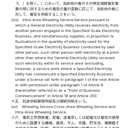
う。）を除く。）において、当該他の者のその特定規模電気事
業の用に供するための電気の量の変動に応じて、当該他の者に
対して、電気を供給することをいう。
(xiv)
Intra-Area Wheeling Service:Service pursuant to
which a General Electricity Utility receives electricity from
another person engaged in the Specified-Scale Electricity
Business, and simultaneously supplies, in proportion to
fluctuations in the quantity of electricity used for the
Specified-Scale Electricity Business conducted by said
other person, such other person with electricity at a point
other than where the General Electricity Utility received
such electricity within its service area (excluding,
however, a service point where a Specified Electricity
Utility has commenced a Specified Electricity Business
under a license set forth in paragraph 1 of the next Article
or with permission under paragraph 1 of Article 8
(hereinafter referred to as a "Point of Business
Commencement" in Article 18 and Article 25)).
十五
託送供給振替供給及び接続供給をいう。
(xv)
Wheeling Service:Cross-Area Wheeling Service and
Intra-Area Wheeling Service.
十六
電気工作物発電、変電、送電若しくは配電又は電気の使用
のために設置する機械、器具、ダム、水路、貯水池、電線路そ