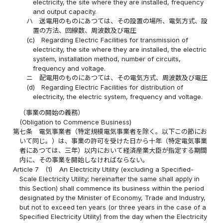
electricity, the site where they are installed, frequency
and output capacity.
ハ
送電用のものにあつては、その設置の場所、電気方式、設
置の方法、回線数、周波数及び電圧
(c)
Regarding Electric Facilities for transmission of
electricity, the site where they are installed, the electric
system, installation method, number of circuits,
frequency and voltage.
ニ
配電用のものにあつては、その電気方式、周波数及び電圧
(d)
Regarding Electric Facilities for distribution of
electricity, the electric system, frequency and voltage.
（事業の開始の義務）
(Obligation to Commence Business)
第七条
電気事業者（特定規模電気事業者を除く。以下この節にお
いて同じ。）は、事業の許可を受けた日から十年（特定電気事業
者にあつては、三年）以内において経済産業大臣が指定する期間
内に、その事業を開始しなければならない。
Article 7
(1)
An Electricity Utility (excluding a Specified-
Scale Electricity Utility; hereinafter the same shall apply in
this Section) shall commence its business within the period
designated by the Minister of Economy, Trade and Industry,
but not to exceed ten years (or three years in the case of a
Specified Electricity Utility) from the day when the Electricity