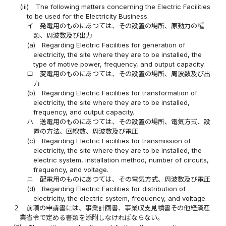
(iii)
The following matters concerning the Electric Facilities
to be used for the Electricity Business.
イ
発電用のものにあつては、その設置の場所、原動力の種
類、周波数及び出力
(a)
Regarding Electric Facilities for generation of
electricity, the site where they are to be installed, the
type of motive power, frequency, and output capacity.
ロ
変電用のものにあつては、その設置の場所、周波数及び出
力
(b)
Regarding Electric Facilities for transformation of
electricity, the site where they are to be installed,
frequency, and output capacity.
ハ
送電用のものにあつては、その設置の場所、電気方式、設
置の方法、回線数、周波数及び電圧
(c)
Regarding Electric Facilities for transmission of
electricity, the site where they are to be installed, the
electric system, installation method, number of circuits,
frequency, and voltage.
ニ
配電用のものにあつては、その電気方式、周波数及び電圧
(d)
Regarding Electric Facilities for distribution of
electricity, the electric system, frequency, and voltage.
２
前項の申請書には、事業計画書、事業収支見積書その他経済産
業省令で定める書類を添附しなければならない。