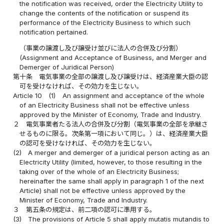
the notification was received, order the Electricity Utility to
change the contents of the notification or suspend its
performance of the Electricity Business to which such
notification pertained.
（事業の譲渡し及び譲受け並びに法人の合併及び分割）
(Assignment and Acceptance of Business, and Merger and
Demerger of Juridical Person)
第十条
電気事業の全部の譲渡し及び譲受けは、経済産業大臣の認
可を受けなければ、その効力を生じない。
Article 10
(1)
An assignment and acceptance of the whole
of an Electricity Business shall not be effective unless
approved by the Minister of Economy, Trade and Industry.
２
電気事業者たる法人の合併及び分割（電気事業の全部を承継さ
せるものに限る。次条第一項において同じ。）は、経済産業大臣
の認可を受けなければ、その効力を生じない。
(2)
A merger and demerger of a juridical person acting as an
Electricity Utility (limited, however, to those resulting in the
taking over of the whole of an Electricity Business;
hereinafter the same shall apply in paragraph 1 of the next
Article) shall not be effective unless approved by the
Minister of Economy, Trade and Industry.
３
第五条の規定は、前二項の認可に準用する。
(3)
The provisions of Article 5 shall apply mutatis mutandis to