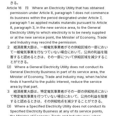
きる。
Article 16
(1)
Where an Electricity Utility that has obtained
permission under Article 8, paragraph 1 does not commence
its business within the period designated under Article 7,
paragraph 1 as applied mutatis mutandis pursuant to Article
8, paragraph 3, in the new service area, to the General
Electricity Utility to which electricity is to be newly supplied
or at the new service point, the Minister of Economy, Trade
and Industry may rescind the permission.
２
経済産業大臣は、一般電気事業者がその供給区域の一部におい
て一般電気事業を行なつていない場合において、公共の利益を阻
害すると認めるときは、その一部について供給区域を減少するこ
とができる。
(2)
Where a General Electricity Utility does not conduct its
General Electricity Business in part of its service area, the
Minister of Economy, Trade and Industry may, when he/she
finds it harmful to the public interest, reduce the service
area by that part.
３
経済産業大臣は、特定電気事業者がその一部の供給地点におい
て特定電気事業を行つていない場合において、公共の利益を阻害
すると認めるときは、その供給地点を減少することができる。
(3)
Where a Specified Electricity Utility does not conduct its
Specified Electricity Business at any of its service points,
the Minister of Economy, Trade and Industry may, when