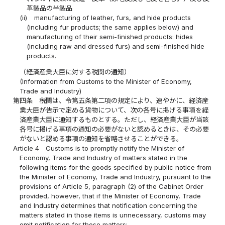
革製品の半製品
(ii)
manufacturing of leather, furs, and hide products
(including fur products; the same applies below) and
manufacturing of their semi-finished products: hides
(including raw and dressed furs) and semi-finished hide
products.
（経済産業大臣に対する税関の通知）
(Information from Customs to the Minister of Economy,
Trade and Industry)
第四条
税関は、令第五条第二項の規定により、速やかに、経済産
業大臣が告示で定める貨物について、次の各号に掲げる事項を経
済産業大臣に通知するものとする。ただし、経済産業大臣が当該
各号に掲げる事項の通知の必要がないと認めるときは、その必要
がないと認める事項の通知を省略させることができる。
Article 4
Customs is to promptly notify the Minister of
Economy, Trade and Industry of matters stated in the
following items for the goods specified by public notice from
the Minister of Economy, Trade and Industry, pursuant to the
provisions of Article 5, paragraph (2) of the Cabinet Order
provided, however, that if the Minister of Economy, Trade
and Industry determines that notification concerning the
matters stated in those items is unnecessary, customs may
omit notification for those matters: