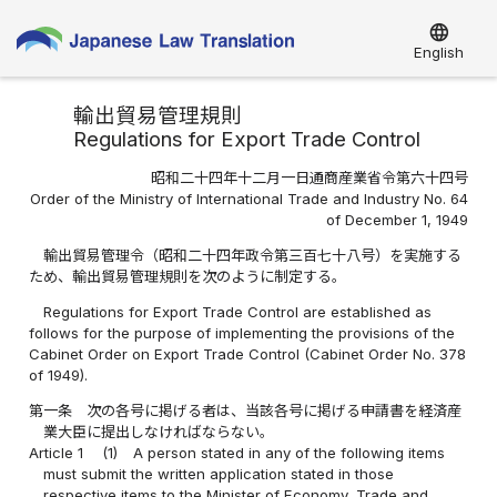
language
English
輸出貿易管理規則
Regulations for Export Trade Control
昭和二十四年十二月一日通商産業省令第六十四号
Order of the Ministry of International Trade and Industry No. 64
of December 1, 1949
輸出貿易管理令（昭和二十四年政令第三百七十八号）を実施する
ため、輸出貿易管理規則を次のように制定する。
Regulations for Export Trade Control are established as
follows for the purpose of implementing the provisions of the
Cabinet Order on Export Trade Control (Cabinet Order No. 378
of 1949).
第一条
次の各号に掲げる者は、当該各号に掲げる申請書を経済産
業大臣に提出しなければならない。
Article 1
(1)
A person stated in any of the following items
must submit the written application stated in those
respective items to the Minister of Economy, Trade and