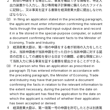
２
前項の申請をする場合には、事実を確認できる情報を、特定入
出力装置から入力し、及び専用電子計算機に備えられたファイル
に記録し、又は事実を証する書類を経済産業大臣に提出しなけれ
ばならない。
(2)
In filing an application stated in the preceding paragraph,
the applicant must enter information confirming the relevant
facts through the specified input-output device and record
it in a file stored in the special-purpose computer, or submit
a document confirming the relevant facts to the Minister of
Economy, Trade and Industry.
３
経済産業大臣は、第一項の申請をする者が前項の入力をしたと
きは、当該申請者が当該申請を行った日から当該申請に対する諾
否の応答としての通知を受ける日までの期間、必要な限度におい
て当該入力に係る事実を証する書類を提出させることができる。
(3)
If a person who files an application as prescribed in
paragraph (1) has entered information in accordance with
the preceding paragraph, the Minister of Economy, Trade
and Industry may have that person submit a document
confirming the facts in relation to the relevant information to
the extent necessary, during the period from the date on
which the applicant has filed the application to the date on
which the applicant is notified of whether their application
has been accepted or denied.
４
経済産業大臣は、第一項第一号の申請を許可したときは別表第