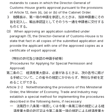
mutandis to cases in which the Director-General of
Customs-House grants approval pursuant to the provisions
of Article 12, item (ii), (a) or (b) of the Cabinet Order.
３
税関長は、第一項の申請を承認したときは、当該申請書にその
旨を記入し、輸出承認証としてそのうち一通を申請者に交付する
ものとする。
(3)
When approving an application submitted under
paragraph (1), the Director-General of Customs-House is to
state that fact in all copies of the submitted application and
provide the applicant with one of the approved copies as a
certificate of export approval.
（特別の許可及び承認の申請手続等）
(Procedures for Applying for Special Permission and
Approval)
第二条の二
経済産業大臣は、必要があるときは、次の各号に掲げ
る手続について、この省令の規定にかかわらず、特別な手続を定
めることができる。
Article 2-2
Notwithstanding the provisions of this Ministerial
Order, the Minister of Economy, Trade and Industry may
establish a special method for implementing the procedures
described in the following items, if necessary:
一
法第四十八条第一項若しくは令第一条第三項の規定による経
済産業大臣の許可又は令第二条第一項の規定による経済産業大