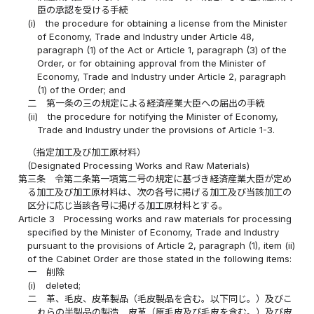
臣の承認を受ける手続
(i)
the procedure for obtaining a license from the Minister
of Economy, Trade and Industry under Article 48,
paragraph (1) of the Act or Article 1, paragraph (3) of the
Order, or for obtaining approval from the Minister of
Economy, Trade and Industry under Article 2, paragraph
(1) of the Order; and
二
第一条の三の規定による経済産業大臣への届出の手続
(ii)
the procedure for notifying the Minister of Economy,
Trade and Industry under the provisions of Article 1-3.
（指定加工及び加工原材料）
(Designated Processing Works and Raw Materials)
第三条
令第二条第一項第二号の規定に基づき経済産業大臣が定め
る加工及び加工原材料は、次の各号に掲げる加工及び当該加工の
区分に応じ当該各号に掲げる加工原材料とする。
Article 3
Processing works and raw materials for processing
specified by the Minister of Economy, Trade and Industry
pursuant to the provisions of Article 2, paragraph (1), item (ii)
of the Cabinet Order are those stated in the following items:
一
削除
(i)
deleted;
二
革、毛皮、皮革製品（毛皮製品を含む。以下同じ。）及びこ
れらの半製品の製造 皮革（原毛皮及び毛皮を含む。）及び皮