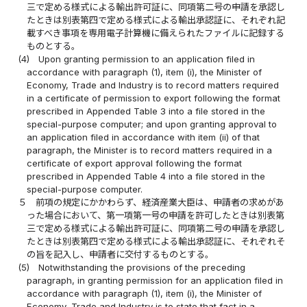
三で定める様式による輸出許可証に、同項第二号の申請を承認し
たときは別表第四で定める様式による輸出承認証に、それぞれ記
載すべき事項を専用電子計算機に備えられたファイルに記録する
ものとする。
(4)
Upon granting permission to an application filed in
accordance with paragraph (1), item (i), the Minister of
Economy, Trade and Industry is to record matters required
in a certificate of permission to export following the format
prescribed in Appended Table 3 into a file stored in the
special-purpose computer; and upon granting approval to
an application filed in accordance with item (ii) of that
paragraph, the Minister is to record matters required in a
certificate of export approval following the format
prescribed in Appended Table 4 into a file stored in the
special-purpose computer.
５
前項の規定にかかわらず、経済産業大臣は、申請者の求めがあ
った場合において、第一項第一号の申請を許可したときは別表第
三で定める様式による輸出許可証に、同項第二号の申請を承認し
たときは別表第四で定める様式による輸出承認証に、それぞれそ
の旨を記入し、申請者に交付するものとする。
(5)
Notwithstanding the provisions of the preceding
paragraph, in granting permission for an application filed in
accordance with paragraph (1), item (i), the Minister of
Economy, Trade and Industry is to state that fact in a