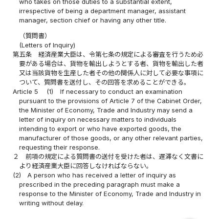
who takes on those duties to a substantial extent,
irrespective of being a department manager, assistant
manager, section chief or having any other title.
（質問書）
(Letters of Inquiry)
第五条
経済産業大臣は、令第七条の規定による審査を行うため必
要がある場合は、貨物を輸出しようとする者、貨物を輸出した者
又は当該貨物を生産した者その他の関係人に対して必要な事項に
ついて、質問書を送付し、その回答を求めることができる。
Article 5
(1)
If necessary to conduct an examination
pursuant to the provisions of Article 7 of the Cabinet Order,
the Minister of Economy, Trade and Industry may send a
letter of inquiry on necessary matters to individuals
intending to export or who have exported goods, the
manufacturer of those goods, or any other relevant parties,
requesting their response.
２
前項の規定による質問書の送付を受けた者は、遅滞なく文書に
より経済産業大臣に回答しなければならない。
(2)
A person who has received a letter of inquiry as
prescribed in the preceding paragraph must make a
response to the Minister of Economy, Trade and Industry in
writing without delay.