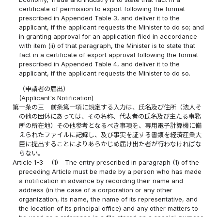
certificate of permission to export following the format
prescribed in Appended Table 3, and deliver it to the
applicant, if the applicant requests the Minister to do so; and
in granting approval for an application filed in accordance
with item (ii) of that paragraph, the Minister is to state that
fact in a certificate of export approval following the format
prescribed in Appended Table 4, and deliver it to the
applicant, if the applicant requests the Minister to do so.
（申請者の届出）
(Applicant's Notification)
第一条の三
前条第一項に規定する入力は、氏名及び住所（法人そ
の他の団体にあっては、その名称、代表者の氏名及び主たる事務
所の所在地）その他参考となるべき事項を、専用電子計算機に備
えられたファイルに記録し、及び事実を証する書類を経済産業大
臣に提出することによりあらかじめ届け出た者が行わなければな
らない。
Article 1-3
(1)
The entry prescribed in paragraph (1) of the
preceding Article must be made by a person who has made
a notification in advance by recording their name and
address (in the case of a corporation or any other
organization, its name, the name of its representative, and
the location of its principal office) and any other matters to