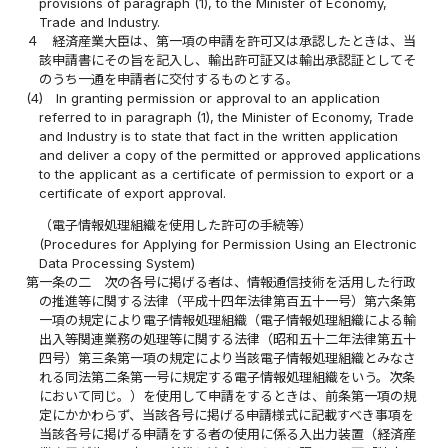
provisions of paragraph (1), to the Minister of Economy,
Trade and Industry.
４
経済産業大臣は、第一項の申請を許可又は承認したときは、当
該申請書にその旨を記入し、輸出許可証又は輸出承認証としてそ
のうち一通を申請者に交付するものとする。
(4)
In granting permission or approval to an application
referred to in paragraph (1), the Minister of Economy, Trade
and Industry is to state that fact in the written application
and deliver a copy of the permitted or approved applications
to the applicant as a certificate of permission to export or a
certificate of export approval.
（電子情報処理組織を使用した許可の手続等）
(Procedures for Applying for Permission Using an Electronic
Data Processing System)
第一条の二
次の各号に掲げる者は、情報通信技術を活用した行政
の推進等に関する法律（平成十四年法律第百五十一号）第六条第
一項の規定により電子情報処理組織（電子情報処理組織による輸
出入等関連業務の処理等に関する法律（昭和五十二年法律第五十
四号）第三条第一項の規定により当該電子情報処理組織とみなさ
れる同法第二条第一号に規定する電子情報処理組織をいう。次条
において同じ。）を使用して申請をするときは、前条第一項の規
定にかかわらず、当該各号に掲げる申請様式に記載すべき事項を
当該各号に掲げる申請をする者の使用に係る入出力装置（経済産