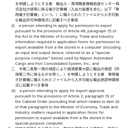
を申請しようとする者 輸出入・港湾関連情報処理センター株
式会社の使用に係る電子計算機（入出力装置を含む。以下「専
用電子計算機」という。）に備えられたファイルから入手可能
な輸出許可申請様式に記載すべき事項
(i)
a person intending to apply for permission to export
pursuant to the provisions of Article 48, paragraph (1) of
the Act to the Minister of Economy, Trade and Industry:
information required in application forms for permission to
export available from a file stored in a computer (including
an input and output device; referred to as a "special-
purpose computer" below) used by Nippon Automated
Cargo and Port Consolidated System, Inc.; and
二
令第二条第一項の規定により経済産業大臣に輸出の承認（同
項第二号に係るものを除く。）を申請しようとする者 専用電
子計算機に備えられたファイルから入手可能な輸出承認申請様
式に記載すべき事項
(ii)
a person intending to apply for export approval
pursuant to the provisions of Article 2, paragraph (1) of
the Cabinet Order (excluding that which relates to item (ii)
of that paragraph) to the Minister of Economy, Trade and
Industry: matters required in application forms for
permission to export available from a file stored in the
special-purpose computer.