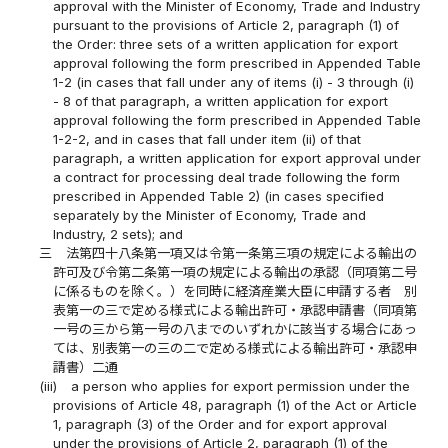
approval with the Minister of Economy, Trade and Industry
pursuant to the provisions of Article 2, paragraph (1) of
the Order: three sets of a written application for export
approval following the form prescribed in Appended Table
1-2 (in cases that fall under any of items (i) - 3 through (i)
- 8 of that paragraph, a written application for export
approval following the form prescribed in Appended Table
1-2-2, and in cases that fall under item (ii) of that
paragraph, a written application for export approval under
a contract for processing deal trade following the form
prescribed in Appended Table 2) (in cases specified
separately by the Minister of Economy, Trade and
Industry, 2 sets); and
三
法第四十八条第一項又は令第一条第三項の規定による輸出の
許可及び令第二条第一項の規定による輸出の承認（同項第二号
に係るものを除く。）を同時に経済産業大臣に申請する者 別
表第一の三で定める様式による輸出許可・承認申請書（同項第
一号の三から第一号の八までのいずれかに該当する場合にあっ
ては、別表第一の三の二で定める様式による輸出許可・承認申
請書）二通
(iii)
a person who applies for export permission under the
provisions of Article 48, paragraph (1) of the Act or Article
1, paragraph (3) of the Order and for export approval
under the provisions of Article 2, paragraph (1) of the