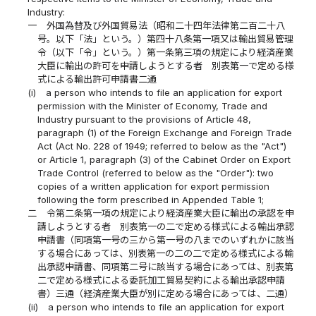
Industry:
一
外国為替及び外国貿易法（昭和二十四年法律第二百二十八
号。以下「法」という。）第四十八条第一項又は輸出貿易管理
令（以下「令」という。）第一条第三項の規定により経済産業
大臣に輸出の許可を申請しようとする者 別表第一で定める様
式による輸出許可申請書二通
(i)
a person who intends to file an application for export
permission with the Minister of Economy, Trade and
Industry pursuant to the provisions of Article 48,
paragraph (1) of the Foreign Exchange and Foreign Trade
Act (Act No. 228 of 1949; referred to below as the "Act")
or Article 1, paragraph (3) of the Cabinet Order on Export
Trade Control (referred to below as the "Order"): two
copies of a written application for export permission
following the form prescribed in Appended Table 1;
二
令第二条第一項の規定により経済産業大臣に輸出の承認を申
請しようとする者 別表第一の二で定める様式による輸出承認
申請書（同項第一号の三から第一号の八までのいずれかに該当
する場合にあっては、別表第一の二の二で定める様式による輸
出承認申請書、同項第二号に該当する場合にあっては、別表第
二で定める様式による委託加工貿易契約による輸出承認申請
書）三通（経済産業大臣が別に定める場合にあっては、二通）
(ii)
a person who intends to file an application for export