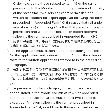
Order (excluding those related to item (ii) of the same
paragraph) to the Minister of Economy, Trade and Industry
at the same time: two sets of export permission and
written application for export approval following the form
prescribed in Appended Form 1-3 (in cases that fall under
any of items (i) - 3 through (I) - 8 of that paragraph, export
permission and written application for export approval
following the form prescribed in Appended Form 1-3-2).
２
前項の申請書には、申請の理由を記載した書類及び事実を証す
る書類を添付しなければならない。
(2)
The applicant must attach a document stating the reason
for the application and a document confirming the relevant
facts to the written application referred to in the preceding
paragraph.
３
令別表第二の一の項の中欄に掲げる貨物の輸出承認を申請しよ
うとする者は、第一項の規定によるほか別表第一の四で定める様
式による輸出確認書二通を経済産業大臣に提出しなければならな
い。
(3)
A person who intends to apply for export approval for
goods stated in the middle column of row 1 of Appended
Table 2 of the Cabinet Order must submit two copies of
export confirmation following the format prescribed in
Appended Table 1-4, in addition to those specified in the