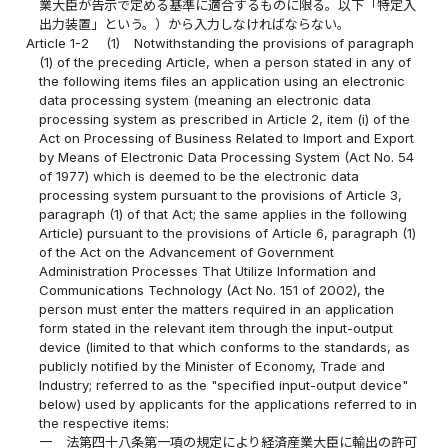
業大臣が告示で定める基準に適合するものに限る。以下「特定入
出力装置」という。）から入力しなければならない。
Article 1-2
(1)
Notwithstanding the provisions of paragraph
(1) of the preceding Article, when a person stated in any of
the following items files an application using an electronic
data processing system (meaning an electronic data
processing system as prescribed in Article 2, item (i) of the
Act on Processing of Business Related to Import and Export
by Means of Electronic Data Processing System (Act No. 54
of 1977) which is deemed to be the electronic data
processing system pursuant to the provisions of Article 3,
paragraph (1) of that Act; the same applies in the following
Article) pursuant to the provisions of Article 6, paragraph (1)
of the Act on the Advancement of Government
Administration Processes That Utilize Information and
Communications Technology (Act No. 151 of 2002), the
person must enter the matters required in an application
form stated in the relevant item through the input-output
device (limited to that which conforms to the standards, as
publicly notified by the Minister of Economy, Trade and
Industry; referred to as the "specified input-output device"
below) used by applicants for the applications referred to in
the respective items:
一
法第四十八条第一項の規定により経済産業大臣に輸出の許可