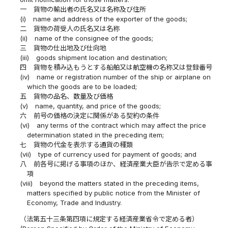
一
貨物の輸出者の氏名又は名称及び住所
(i)
name and address of the exporter of the goods;
二
貨物の荷受人の氏名又は名称
(ii)
name of the consignee of the goods;
三
貨物の仕出地及び仕向地
(iii)
goods shipment location and destination;
四
貨物を積み込もうとする船舶又は航空機の名称又は登録番号
(iv)
name or registration number of the ship or airplane on
which the goods are to be loaded;
五
貨物の品名、数量及び価格
(v)
name, quantity, and price of the goods;
六
前号の価格の決定に関係がある契約の条件
(vi)
any terms of the contract which may affect the price
determination stated in the preceding item;
七
貨物の代金を表示する通貨の種類
(vii)
type of currency used for payment of goods; and
八
前各号に掲げる事項のほか、経済産業大臣が告示で定める事
項
(viii)
beyond the matters stated in the preceding items,
matters specified by public notice from the Minister of
Economy, Trade and Industry.
（法第五十三条第四項に規定する経済産業省令で定める者）