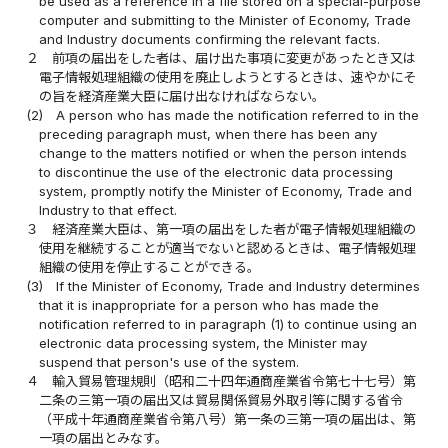
be used as a reference in a file stored on a special-purpose
computer and submitting to the Minister of Economy, Trade
and Industry documents confirming the relevant facts.
２
前項の届出をした者は、届け出た事項に変更があったとき又は
電子情報処理組織の使用を廃止しようとするときは、速やかにそ
の旨を経済産業大臣に届け出なければならない。
(2)
A person who has made the notification referred to in the
preceding paragraph must, when there has been any
change to the matters notified or when the person intends
to discontinue the use of the electronic data processing
system, promptly notify the Minister of Economy, Trade and
Industry to that effect.
３
経済産業大臣は、第一項の届出をした者が電子情報処理組織の
使用を継続することが適当でないと認めるときは、電子情報処理
組織の使用を停止することができる。
(3)
If the Minister of Economy, Trade and Industry determines
that it is inappropriate for a person who has made the
notification referred to in paragraph (1) to continue using an
electronic data processing system, the Minister may
suspend that person's use of the system.
４
輸入貿易管理規則（昭和二十四年通商産業省令第七十七号）第
二条の三第一項の届出又は貿易関係貿易外取引等に関する省令
（平成十年通商産業省令第八号）第一条の三第一項の届出は、第
一項の届出とみなす。