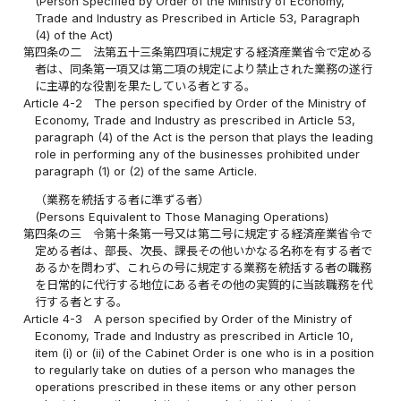
(Person Specified by Order of the Ministry of Economy,
Trade and Industry as Prescribed in Article 53, Paragraph
(4) of the Act)
第四条の二
法第五十三条第四項に規定する経済産業省令で定める
者は、同条第一項又は第二項の規定により禁止された業務の遂行
に主導的な役割を果たしている者とする。
Article 4-2
The person specified by Order of the Ministry of
Economy, Trade and Industry as prescribed in Article 53,
paragraph (4) of the Act is the person that plays the leading
role in performing any of the businesses prohibited under
paragraph (1) or (2) of the same Article.
（業務を統括する者に準ずる者）
(Persons Equivalent to Those Managing Operations)
第四条の三
令第十条第一号又は第二号に規定する経済産業省令で
定める者は、部長、次長、課長その他いかなる名称を有する者で
あるかを問わず、これらの号に規定する業務を統括する者の職務
を日常的に代行する地位にある者その他の実質的に当該職務を代
行する者とする。
Article 4-3
A person specified by Order of the Ministry of
Economy, Trade and Industry as prescribed in Article 10,
item (i) or (ii) of the Cabinet Order is one who is in a position
to regularly take on duties of a person who manages the
operations prescribed in these items or any other person