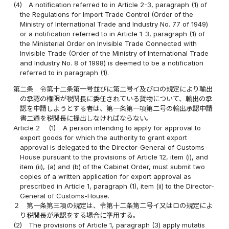
(4)
A notification referred to in Article 2-3, paragraph (1) of
the Regulations for Import Trade Control (Order of the
Ministry of International Trade and Industry No. 77 of 1949)
or a notification referred to in Article 1-3, paragraph (1) of
the Ministerial Order on Invisible Trade Connected with
Invisible Trade (Order of the Ministry of International Trade
and Industry No. 8 of 1998) is deemed to be a notification
referred to in paragraph (1).
第二条
令第十二条第一号並びに第二号イ及びロの規定により輸出
の承認の権限が税関長に委任されている貨物について、輸出の承
認を申請しようとする者は、第一条第一項第二号の輸出承認申請
書二通を税関長に提出しなければならない。
Article 2
(1)
A person intending to apply for approval to
export goods for which the authority to grant export
approval is delegated to the Director-General of Customs-
House pursuant to the provisions of Article 12, item (i), and
item (ii), (a) and (b) of the Cabinet Order, must submit two
copies of a written application for export approval as
prescribed in Article 1, paragraph (1), item (ii) to the Director-
General of Customs-House.
２
第一条第三項の規定は、令第十二条第二号イ又はロの規定によ
り税関長が承認をする場合に準用する。
(2)
The provisions of Article 1, paragraph (3) apply mutatis