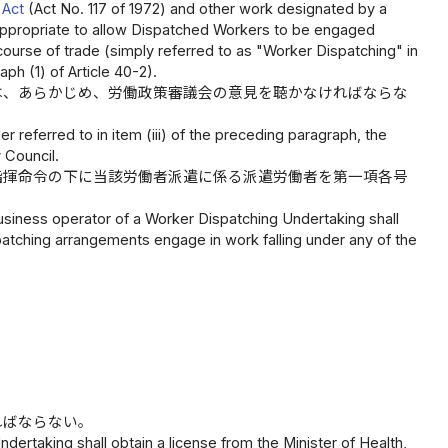
s Act
(Act No. 117 of 1972) and other work designated by a
nappropriate to allow Dispatched Workers to be engaged
course of trade (simply referred to as "Worker Dispatching" in
aph (1) of Article 40-2).
は、あらかじめ、労働政策審議会の意見を聴かなければならな
r referred to in item (iii) of the preceding paragraph, the
 Council.
指揮命令の下に当該労働者派遣に係る派遣労働者を第一項各号
usiness operator of a Worker Dispatching Undertaking shall
patching arrangements engage in work falling under any of the
ればならない。
ertaking shall obtain a license from the Minister of Health,