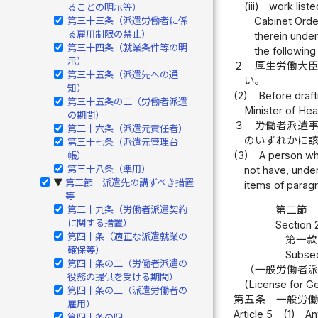
(iii)
work liste
ることの明示等）
Cabinet Orde
第三十三条（派遣労働者に係
る雇用制限の禁止）
therein under
第三十四条（就業条件等の明
the following
示）
２
厚生労働大
第三十五条（派遣先への通
い。
知）
(2)
Before draft
第三十五条の二（労働者派遣
Minister of Hea
の期間）
３
労働者派遣
第三十六条（派遣元責任者）
のいずれかに
第三十七条（派遣元管理台
(3)
A person wh
帳）
第三十八条（準用）
not have, under
第三節 派遣先の講ずべき措置
▶
items of paragr
等
第三十九条（労働者派遣契約
第二節 
に関する措置）
Section 
第四十条（適正な派遣就業の
第一款
確保等）
Subsec
第四十条の二（労働者派遣の
（一般労働者
役務の提供を受ける期間）
(License for G
第四十条の三（派遣労働者の
第五条
一般労
雇用）
Article 5
(1)
An
第四十条の四