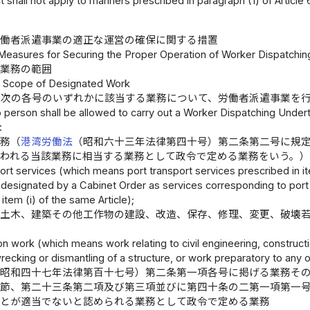
t shall not apply to mariners prescribed in paragraph (1) of Article
労働者派遣事業の適正な運営の確保に関する措置
 Measures for Securing the Proper Operation of Worker Dispatchi
業務の範囲
1 Scope of Designated Work
、次の各号のいずれかに該当する業務について、労働者派遣事業を
 person shall be allowed to carry out a Worker Dispatching Underta
:
業務（
港湾労働法
（昭和六十三年法律第四十号）第二条第二号に規
行われる当該業務に相当する業務として政令で定める業務をいう。
ort services (which means port transport services prescribed in ite
designated by a Cabinet Order as services corresponding to port t
 item (i) of the same Article);
（土木、建築その他工作物の建設、改造、保存、修理、変更、破壊
on work (which means work relating to civil engineering, constructi
recking or dismantling of a structure, or work preparatory to any o
（昭和四十七年法律第百十七号）第二条第一項各号に掲げる業務そ
次節、第二十三条第二項及び第三項並びに第四十条の二第一項第一
ことが適当でないと認められる業務として政令で定める業務