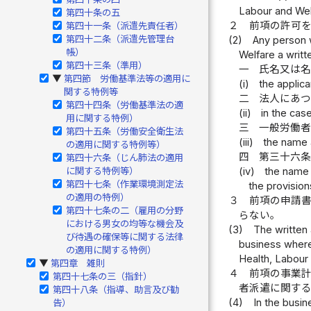
Labour and Wel
第四十条の五
２
前項の許可
第四十一条（派遣先責任者）
第四十二条（派遣先管理台
(2)
Any person w
帳）
Welfare a writt
第四十三条（準用）
一
氏名又は
第四節 労働基準法等の適用に
▶
(i)
the applica
関する特例等
二
法人にあ
第四十四条（労働基準法の適
(ii)
in the cas
用に関する特例）
三
一般労働
第四十五条（労働安全衛生法
(iii)
the name 
の適用に関する特例等）
四
第三十六
第四十六条（じん肺法の適用
に関する特例等）
(iv)
the name 
第四十七条（作業環境測定法
the provision
の適用の特例）
３
前項の申請
第四十七条の二（雇用の分野
らない。
における男女の均等な機会及
(3)
The written 
び待遇の確保等に関する法律
business where
の適用に関する特例）
Health, Labour
第四章 雑則
▶
４
前項の事業
第四十七条の三（指針）
者派遣に関す
第四十八条（指導、助言及び勧
(4)
In the busin
告）