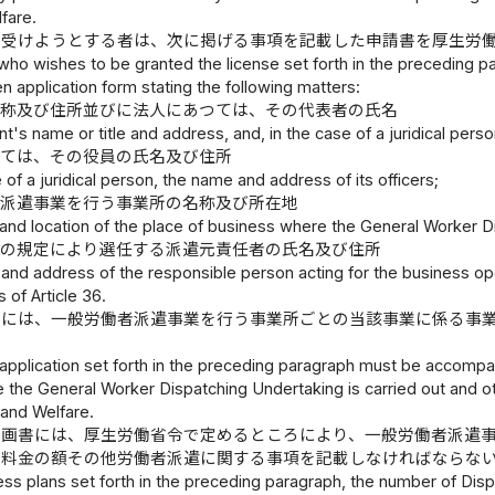
fare.
を受けようとする者は、次に掲げる事項を記載した申請書を厚生労
ho wishes to be granted the license set forth in the preceding pa
en application form stating the following matters:
名称及び住所並びに法人にあつては、その代表者の氏名
nt's name or title and address, and, in the case of a juridical pers
つては、その役員の氏名及び住所
e of a juridical person, the name and address of its officers;
者派遣事業を行う事業所の名称及び所在地
and location of the place of business where the General Worker Di
条の規定により選任する派遣元責任者の氏名及び住所
and address of the responsible person acting for the business op
s of Article 36.
書には、一般労働者派遣事業を行う事業所ごとの当該事業に係る事
application set forth in the preceding paragraph must be accompan
 the General Worker Dispatching Undertaking is carried out and ot
 and Welfare.
計画書には、厚生労働省令で定めるところにより、一般労働者派遣
る料金の額その他労働者派遣に関する事項を記載しなければならな
ess plans set forth in the preceding paragraph, the number of Di