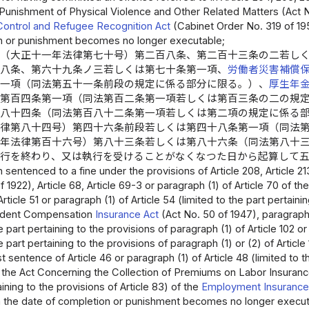
 Punishment of Physical Violence and Other Related Matters (Act No.
Control and Refugee Recognition Act
(Cabinet Order No. 319 of 19
n or punishment becomes no longer executable;
法
（大正十一年法律第七十号）第二百八条、第二百十三条の二若し
十八条、第六十九条ノ三若しくは第七十条第一項、
労働者災害補償
第一項（同法第五十一条前段の規定に係る部分に限る。）、
厚生年
、第百四条第一項（同法第百二条第一項若しくは第百三条の二の規
百八十四条（同法第百八十二条第一項若しくは第二項の規定に係る
法律第八十四号）第四十六条前段若しくは第四十八条第一項（同法
九年法律第百十六号）第八十三条若しくは第八十六条（同法第八十
執行を終わり、又は執行を受けることがなくなつた日から起算して
 sentenced to a fine under the provisions of Article 208, Article 21
f 1922), Article 68, Article 69-3 or paragraph (1) of Article 70 of th
ticle 51 or paragraph (1) of Article 54 (limited to the part pertainin
ident Compensation
Insurance Act
(Act No. 50 of 1947), paragraph (
e part pertaining to the provisions of paragraph (1) of Article 102 or 
he part pertaining to the provisions of paragraph (1) or (2) of Artic
rst sentence of Article 46 or paragraph (1) of Article 48 (limited to 
f the Act Concerning the Collection of Premiums on Labor Insurance 
aining to the provisions of Article 83) of the
Employment Insurance
 the date of completion or punishment becomes no longer execut