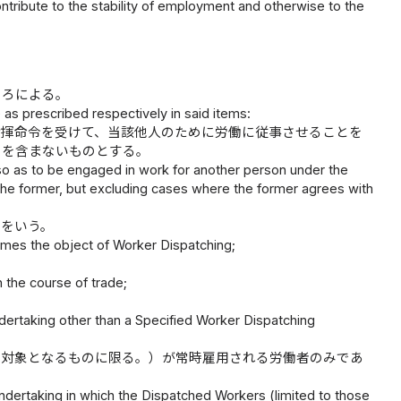
tribute to the stability of employment and otherwise to the
ころによる。
e as prescribed respectively in said items:
指揮命令を受けて、当該他人のために労働に従事させることを
のを含まないものとする。
 as to be engaged in work for another person under the
th the former, but excluding cases where the former agrees with
のをいう。
es the object of Worker Dispatching;
 the course of trade;
ertaking other than a Specified Worker Dispatching
の対象となるものに限る。）が常時雇用される労働者のみであ
dertaking in which the Dispatched Workers (limited to those