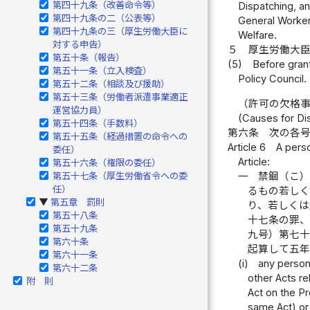
第四十九条（改善命令等）
Dispatching, an
第四十九条の二（公表等）
General Worker 
第四十九条の三（厚生労働大臣に
Welfare.
対する申告）
５
厚生労働大
第五十条（報告）
(5)
Before grant
第五十一条（立入検査）
Policy Council.
第五十二条（相談及び援助）
第五十三条（労働者派遣事業適正
（許可の欠格
運営協力員）
(Causes for Dis
第五十四条（手数料）
第六条
次の各
第五十五条（経過措置の命令への
Article 6
A perso
委任）
Article:
第五十六条（権限の委任）
第五十七条（厚生労働省令への委
一
禁錮（こ
任）
るもの若し
第五章 罰則
▶
り、若しくは
第五十八条
十七条の罪
第五十九条
九号）第七
第六十条
起算して五
第六十一条
(i)
any person
第六十二条
other Acts re
附 則
Act on the P
same Act) or 