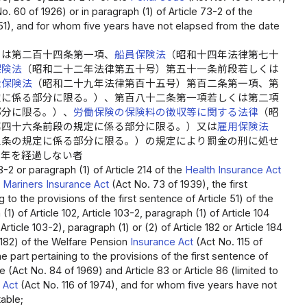
 60 of 1926) or in paragraph (1) of Article 73-2 of the
51), and for whom five years have not elapsed from the date
くは第二百十四条第一項、
船員保険法
（昭和十四年法律第七十
保険法
（昭和二十二年法律第五十号）第五十一条前段若しくは
金保険法
（昭和二十九年法律第百十五号）第百二条第一項、第
定に係る部分に限る。）、第百八十二条第一項若しくは第二項
部分に限る。）、
労働保険の保険料の徴収等に関する法律
（昭
第四十六条前段の規定に係る部分に限る。）又は
雇用保険法
三条の規定に係る部分に限る。）の規定により罰金の刑に処せ
五年を経過しない者
3-2 or paragraph (1) of Article 214 of the
Health Insurance Act
e
Mariners Insurance Act
(Act No. 73 of 1939), the first
g to the provisions of the first sentence of Article 51) of the
1) of Article 102, Article 103-2, paragraph (1) of Article 104
Article 103-2), paragraph (1) or (2) of Article 182 or Article 184
le 182) of the Welfare Pension
Insurance Act
(Act No. 115 of
the part pertaining to the provisions of the first sentence of
(Act No. 84 of 1969) and Article 83 or Article 86 (limited to
 Act
(Act No. 116 of 1974), and for whom five years have not
able;