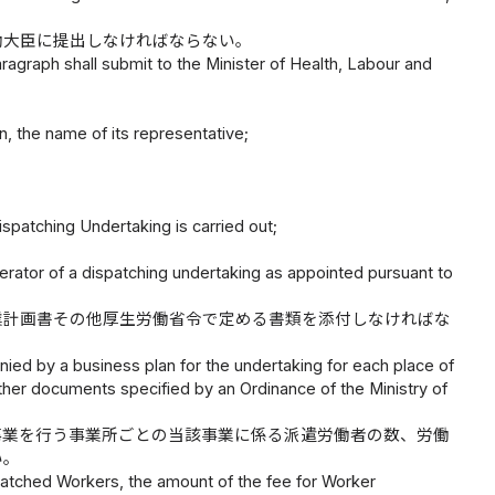
働大臣に提出しなければならない。
ragraph shall submit to the Minister of Health, Labour and
on, the name of its representative;
spatching Undertaking is carried out;
erator of a dispatching undertaking as appointed pursuant to
業計画書その他厚生労働省令で定める書類を添付しなければな
ied by a business plan for the undertaking for each place of
her documents specified by an Ordinance of the Ministry of
事業を行う事業所ごとの当該事業に係る派遣労働者の数、労働
い。
spatched Workers, the amount of the fee for Worker