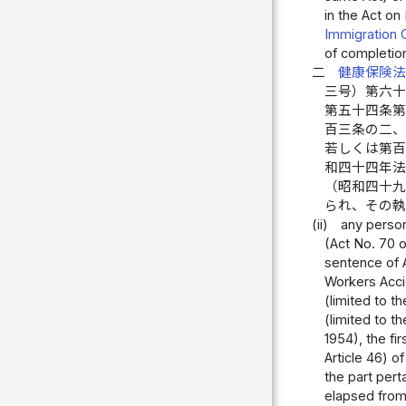
in the Act on
Immigration 
of completio
二
健康保険
三号）第六
第五十四条
百三条の二
若しくは第
和四十四年
（昭和四十
られ、その
(ii)
any person
(Act No. 70 o
sentence of Ar
Workers Acc
(limited to th
(limited to t
1954), the fi
Article 46) o
the part pert
elapsed from