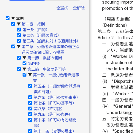
securing impro
全選択
全解除
promotion of t
本則
（用語の意義
▶
第一章 総則
▶
(Definitions)
第一条（目的）
第二条
この法
第二条（用語の意義）
Article 2
In this
第三条（船員に対する適用除外）
一
労働者派
第二章 労働者派遣事業の適正な
▶
いい、当該
運営の確保に関する措置
(i)
"Worker Di
第一節 業務の範囲
▶
instruction o
第四条
the latter th
第二節 事業の許可等
▶
二
派遣労働
第一款 一般労働者派遣事
▶
業
(ii)
"Dispatch
第五条（一般労働者派遣事
三
労働者派
業の許可）
(iii)
"Worker D
第六条（許可の欠格事由）
四
一般労働
第七条（許可の基準等）
(iv)
"General 
第八条（許可証）
Undertaking;
第九条（許可の条件）
五
特定労働
第十条（許可の有効期間
る労働者派遣
等）
(v)
"Specifie
第十一条（変更の届出）