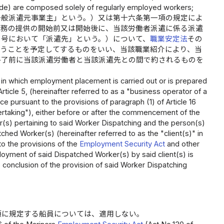
ade) are composed solely of regularly employed workers;
一般派遣元事業主」という。）又は第十六条第一項の規定によ
役務の提供の開始前又は開始後に、当該労働者派遣に係る派遣
の号において「派遣先」という。）について、
職業安定法
その
行うことを予定してするものをいい、当該職業紹介により、当
終了前に当該派遣労働者と当該派遣先との間で約されるものを
n which employment placement is carried out or is prepared
ticle 5, (hereinafter referred to as a "business operator of a
e pursuant to the provisions of paragraph (1) of Article 16
dertaking"), either before or after the commencement of the
r(s) pertaining to said Worker Dispatching and the person(s)
ched Worker(s) (hereinafter referred to as the "client(s)" in
 to the provisions of the
Employment Security Act
and other
loyment of said Dispatched Worker(s) by said client(s) is
 conclusion of the provision of said Worker Dispatching
項に規定する船員については、適用しない。