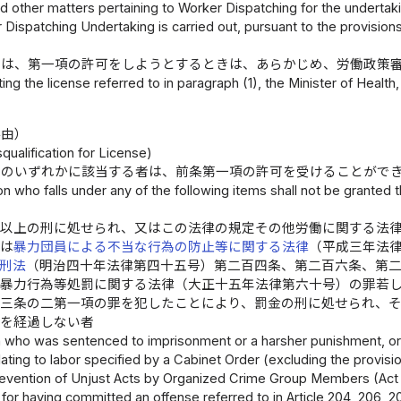
d other matters pertaining to Worker Dispatching for the underta
Dispatching Undertaking is carried out, pursuant to the provisions
臣は、第一項の許可をしようとするときは、あらかじめ、労働政策
ing the license referred to in paragraph (1), the Minister of Health
事由）
qualification for License)
号のいずれかに該当する者は、前条第一項の許可を受けることがで
n who falls under any of the following items shall not be granted t
）以上の刑に処せられ、又はこの法律の規定その他労働に関する法
くは
暴力団員による不当な行為の防止等に関する法律
（平成三年法
刑法
（明治四十年法律第四十五号）第二百四条、第二百六条、第
、暴力行為等処罰に関する法律（大正十五年法律第六十号）の罪若
十三条の二第一項の罪を犯したことにより、罰金の刑に処せられ、
年を経過しない者
 who was sentenced to imprisonment or a harsher punishment, or to 
lating to labor specified by a Cabinet Order (excluding the provisio
revention of Unjust Acts by Organized Crime Group Members (Act No
for having committed an offense referred to in Article 204, 206, 2