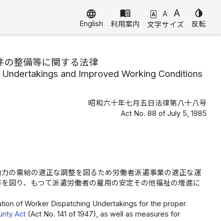
menu_book
A
invert_colors
language
A
A
English
利用案内
反転
文字サイズ
件の整備等に関する法律
g Undertakings and Improved Working Conditions
昭和六十年七月五日法律第八十八号
Act No. 88 of July 5, 1985
働力の需給の適正な調整を図るため労働者派遣事業の適正な運
等を図り、もつて派遣労働者の雇用の安定その他福祉の増進に
ation of Worker Dispatching Undertakings for the proper
ity Act
(Act No. 141 of 1947), as well as measures for