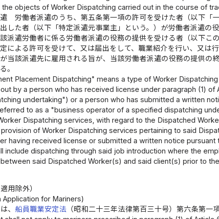
he objects of Worker Dispatching carried out in the course of tr
派遣 労働者派遣のうち、第五条第一項の許可を受けた者（以下「
提出した者（以下「特定派遣元事業主」という。）が労働者派遣の
当該派遣労働者に係る労働者派遣の役務の提供を受ける者（以下こ
規定による許可を受けて、又は届出をして、職業紹介を行い、又は
者が当該派遣先に雇用される旨が、当該労働者派遣の役務の提供の
する。
nt Placement Dispatching" means a type of Worker Dispatching i
 out by a person who has received license under paragraph (1) of Ar
tching undertaking") or a person who has submitted a written notic
referred to as a "business operator of a specified dispatching un
 Worker Dispatching services, with regard to the Dispatched Worke
 provision of Worker Dispatching services pertaining to said Dispat
fter having received license or submitted a written notice pursuant
ll include dispatching through said job introduction where the emp
between said Dispatched Worker(s) and said client(s) prior to the
る適用除外）
 Application for Mariners)
律は、
船員職業安定法
（昭和二十三年法律第百三十号）第六条第一