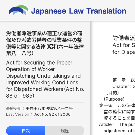
労働者派遣事業の適正な運営の確
労働者
保及び派遣労働者の就業条件の整
Act for 
備等に関する法律（昭和六十年法律
for Disp
第八十八号）
Act for Securing the Proper
Operation of Worker
Dispatching Undertakings and
第一章 
Improved Working Conditions
Chapter I 
for Dispatched Workers（Act No.
（目的）
88 of 1985）
(Purpose)
第一条
この法
最終更新：
平成十八年法律第八十二号
営の確保に関
Last Version：
Act No. 82 of 2006
資することを
Article 1
The pur
adjustment of 
目次
履歴