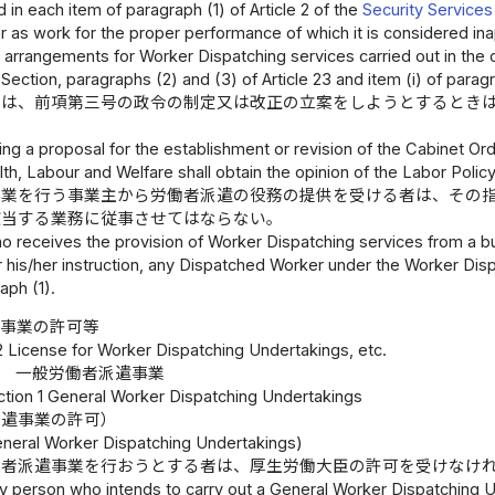
d in each item of paragraph (1) of Article 2 of the
Security Service
r as work for the proper performance of which it is considered i
 arrangements for Worker Dispatching services carried out in the 
 Section, paragraphs (2) and (3) of Article 23 and item (i) of paragr
臣は、前項第三号の政令の制定又は改正の立案をしようとするとき
ing a proposal for the establishment or revision of the Cabinet Orde
lth, Labour and Welfare shall obtain the opinion of the Labor Policy
事業を行う事業主から労働者派遣の役務の提供を受ける者は、その
該当する業務に従事させてはならない。
o receives the provision of Worker Dispatching services from a b
 his/her instruction, any Dispatched Worker under the Worker Dis
aph (1).
事業の許可等
2 License for Worker Dispatching Undertakings, etc.
 一般労働者派遣事業
tion 1 General Worker Dispatching Undertakings
派遣事業の許可）
eneral Worker Dispatching Undertakings)
働者派遣事業を行おうとする者は、厚生労働大臣の許可を受けなけ
y person who intends to carry out a General Worker Dispatching Und