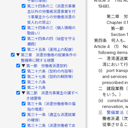
Article 3
This Ac
十条の準用）
第二十四条の二（派遣元事業
1948).
主以外の労働者派遣事業を行
第二章 
う事業主からの労働者派遣の
Chapter II
受入れの禁止）
第二十四条の三（個人情報の
第一節 
取扱い）
Section 
第二十四条の四（秘密を守る
第四条
何人も
義務）
Article 4
(1)
No
第二十五条（運用上の配慮）
following items
第三章 派遣労働者の就業条件の
▶
一
港湾運送
整備等に関する措置
湾において
第一節 労働者派遣契約
▶
(i)
port transp
第二十六条（契約の内容等）
and services 
第二十七条（契約の解除等）
第二十八条
prescribed in
第二十九条
二
建設業務
第二節 派遣元事業主の講ずべ
▶
をいう。）
き措置等
(ii)
constructi
第三十条（派遣労働者等の福
renovation, w
祉の増進）
三
警備業法
第三十一条（適正な派遣就業
働者派遣（
の確保）
従事させる
第三十二条（派遣労働者であ