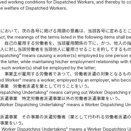
ved working conditions for Dispatched Workers, and thereby to con
he welfare of Dispatched Workers.
）
律において、次の各号に掲げる用語の意義は、当該各号に定めると
 Act, the meanings of the terms listed in the following items shall b
遣 自己の雇用する労働者を、当該雇用関係の下に、かつ、他人の
他人に対し当該労働者を当該他人に雇用させることを約してするも
spatching" means causing a worker(s) employed by one person so
f the latter, while maintaining his/her employment relationship wi
at such worker(s) shall be employed by the latter;
者 事業主が雇用する労働者であつて、労働者派遣の対象となるも
ed Worker" means a worker, employed by an employer, who becom
遣事業 労働者派遣を業として行うことをいう。
ispatching Undertaking" means carrying out Worker Dispatching in
者派遣事業 特定労働者派遣事業以外の労働者派遣事業をいう。
Worker Dispatching Undertaking" means a Worker Dispatching Und
者派遣事業 その事業の派遣労働者（業として行われる労働者派遣
事業をいう。
d Worker Dispatching Undertaking" means a Worker Dispatching Un