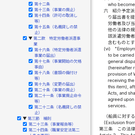
第十二条
who become t
第十三条（事業の廃止）
六
紹介予定
第十四条（許可の取消し
り届出書を
等）
労働者及び
第十五条（名義貸しの禁
他の法律の
止）
該派遣労働
第二款 特定労働者派遣事
▶
含むものと
業
(vi)
"Employme
第十六条（特定労働者派遣
to be carried
事業の届出）
general dispa
第十七条（事業開始の欠格
事由）
(hereinafter 
第十八条（書類の備付け
provision of
等）
receiving the
第十九条（変更の届出）
this item), a
第二十条（事業の廃止）
Acts, and sha
第二十一条（事業廃止命令
agreed upon 
等）
services.
第二十二条（名義貸しの禁
止）
（船員に対す
第三節 補則
▶
(Exclusion from
第二十三条（事業報告等）
第三条
この法
第二十四条（職業安定法第二