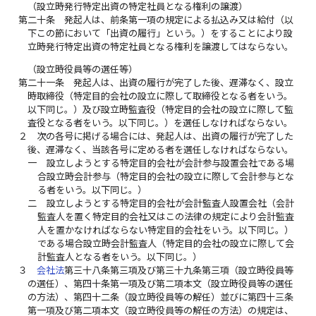
（設立時発行特定出資の特定社員となる権利の譲渡）
第二十条
発起人は、前条第一項の規定による払込み又は給付（以
下この節において「出資の履行」という。）をすることにより設
立時発行特定出資の特定社員となる権利を譲渡してはならない。
（設立時役員等の選任等）
第二十一条
発起人は、出資の履行が完了した後、遅滞なく、設立
時取締役（特定目的会社の設立に際して取締役となる者をいう。
以下同じ。）及び設立時監査役（特定目的会社の設立に際して監
査役となる者をいう。以下同じ。）を選任しなければならない。
２
次の各号に掲げる場合には、発起人は、出資の履行が完了した
後、遅滞なく、当該各号に定める者を選任しなければならない。
一
設立しようとする特定目的会社が会計参与設置会社である場
合設立時会計参与（特定目的会社の設立に際して会計参与とな
る者をいう。以下同じ。）
二
設立しようとする特定目的会社が会計監査人設置会社（会計
監査人を置く特定目的会社又はこの法律の規定により会計監査
人を置かなければならない特定目的会社をいう。以下同じ。）
である場合設立時会計監査人（特定目的会社の設立に際して会
計監査人となる者をいう。以下同じ。）
３
会社法
第三十八条第三項及び第三十九条第三項（設立時役員等
の選任）、第四十条第一項及び第二項本文（設立時役員等の選任
の方法）、第四十二条（設立時役員等の解任）並びに第四十三条
第一項及び第二項本文（設立時役員等の解任の方法）の規定は、