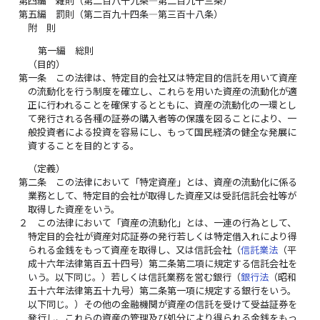
第四編 雑則（第二百八十九条―第二百九十三条）
第五編 罰則（第二百九十四条―第三百十八条）
附 則
第一編 総則
（目的）
第一条
この法律は、特定目的会社又は特定目的信託を用いて資産
の流動化を行う制度を確立し、これらを用いた資産の流動化が適
正に行われることを確保するとともに、資産の流動化の一環とし
て発行される各種の証券の購入者等の保護を図ることにより、一
般投資者による投資を容易にし、もって国民経済の健全な発展に
資することを目的とする。
（定義）
第二条
この法律において「特定資産」とは、資産の流動化に係る
業務として、特定目的会社が取得した資産又は受託信託会社等が
取得した資産をいう。
２
この法律において「資産の流動化」とは、一連の行為として、
特定目的会社が資産対応証券の発行若しくは特定借入れにより得
られる金銭をもって資産を取得し、又は信託会社（
信託業法
（平
成十六年法律第百五十四号）第二条第二項に規定する信託会社を
いう。以下同じ。）若しくは信託業務を営む銀行（
銀行法
（昭和
五十六年法律第五十九号）第二条第一項に規定する銀行をいう。
以下同じ。）その他の金融機関が資産の信託を受けて受益証券を
発行し、これらの資産の管理及び処分により得られる金銭をもっ