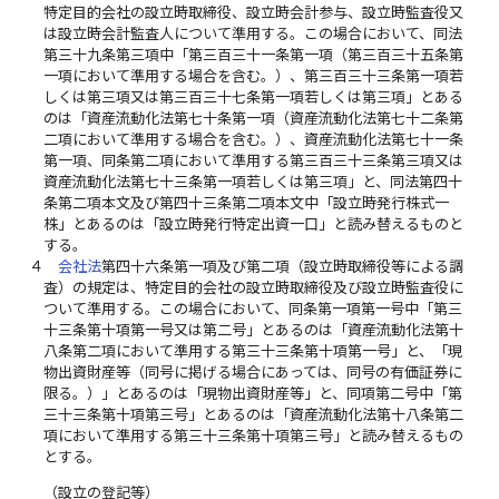
特定目的会社の設立時取締役、設立時会計参与、設立時監査役又
は設立時会計監査人について準用する。この場合において、同法
第三十九条第三項中「第三百三十一条第一項（第三百三十五条第
一項において準用する場合を含む。）、第三百三十三条第一項若
しくは第三項又は第三百三十七条第一項若しくは第三項」とある
のは「資産流動化法第七十条第一項（資産流動化法第七十二条第
二項において準用する場合を含む。）、資産流動化法第七十一条
第一項、同条第二項において準用する第三百三十三条第三項又は
資産流動化法第七十三条第一項若しくは第三項」と、同法第四十
条第二項本文及び第四十三条第二項本文中「設立時発行株式一
株」とあるのは「設立時発行特定出資一口」と読み替えるものと
する。
４
会社法
第四十六条第一項及び第二項（設立時取締役等による調
査）の規定は、特定目的会社の設立時取締役及び設立時監査役に
ついて準用する。この場合において、同条第一項第一号中「第三
十三条第十項第一号又は第二号」とあるのは「資産流動化法第十
八条第二項において準用する第三十三条第十項第一号」と、「現
物出資財産等（同号に掲げる場合にあっては、同号の有価証券に
限る。）」とあるのは「現物出資財産等」と、同項第二号中「第
三十三条第十項第三号」とあるのは「資産流動化法第十八条第二
項において準用する第三十三条第十項第三号」と読み替えるもの
とする。
（設立の登記等）