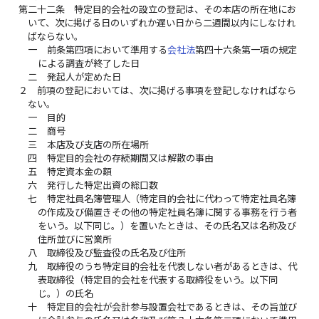
第二十二条
特定目的会社の設立の登記は、その本店の所在地にお
いて、次に掲げる日のいずれか遅い日から二週間以内にしなけれ
ばならない。
一
前条第四項において準用する
会社法
第四十六条第一項の規定
による調査が終了した日
二
発起人が定めた日
２
前項の登記においては、次に掲げる事項を登記しなければなら
ない。
一
目的
二
商号
三
本店及び支店の所在場所
四
特定目的会社の存続期間又は解散の事由
五
特定資本金の額
六
発行した特定出資の総口数
七
特定社員名簿管理人（特定目的会社に代わって特定社員名簿
の作成及び備置きその他の特定社員名簿に関する事務を行う者
をいう。以下同じ。）を置いたときは、その氏名又は名称及び
住所並びに営業所
八
取締役及び監査役の氏名及び住所
九
取締役のうち特定目的会社を代表しない者があるときは、代
表取締役（特定目的会社を代表する取締役をいう。以下同
じ。）の氏名
十
特定目的会社が会計参与設置会社であるときは、その旨並び