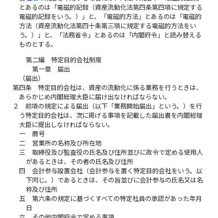
とあるのは「電磁的記録（資産流動化法第四条第四項に規定する
電磁的記録をいう。）」と、「電磁的方法」とあるのは「電磁的
方法（資産流動化法第四十条第三項に規定する電磁的方法をい
う。）」と、「法務省令」とあるのは「内閣府令」と読み替える
ものとする。
第二編 特定目的会社制度
第一章 届出
（届出）
第四条
特定目的会社は、資産の流動化に係る業務を行うときは、
あらかじめ内閣総理大臣に届け出なければならない。
２
前項の規定による届出（以下「業務開始届出」という。）を行
う特定目的会社は、次に掲げる事項を記載した届出書を内閣総理
大臣に提出しなければならない。
一
商号
二
営業所の名称及び所在地
三
取締役及び監査役の氏名及び住所並びに政令で定める使用人
があるときは、その者の氏名及び住所
四
会計参与設置会社（会計参与を置く特定目的会社をいう。以
下同じ。）であるときは、その旨並びに会計参与の氏名又は名
称及び住所
五
第六条の規定に基づくすべての特定社員の承認があった年月
日
六
その他内閣府令で定める事項