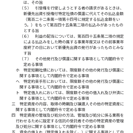
は、その旨
（５）
引受権を行使しようとする者の請求があるときは、
新優先出資引受権付特定社債の償還に代えてその払込金額
（第百二十二条第一項第十四号に規定する払込金額をい
う。）をもって第百四十五条第二項の払込みがあったもの
とする旨
（６）
利益の配当については、第百四十五条第二項の規定
による払込みをした時の属する事業年度又はその前事業年
度終了の日において新優先出資の発行があったものとみな
す旨
（７）
その他発行及び償還に関する事項として内閣府令で
定める事項
ホ
特定短期社債においては、限度額その他の発行及び償還に
関する事項として内閣府令で定める事項
ヘ
特定約束手形においては、限度額その他の発行及び償還に
関する事項として内閣府令で定める事項
ト
特定借入れにおいては、限度額その他の借入れ及び弁済に
関する事項として内閣府令で定める事項
三
特定資産の内容、取得の時期及び譲渡人その他の特定資産に
関する事項として内閣府令で定める事項
四
特定資産の管理及び処分の方法、管理及び処分に係る業務を
行わせるために設定する信託の受託者その他の特定資産の管理
及び処分に関する事項として内閣府令で定める事項
五
資金の借入れ（特定借入れを除く。）に関する事項として内