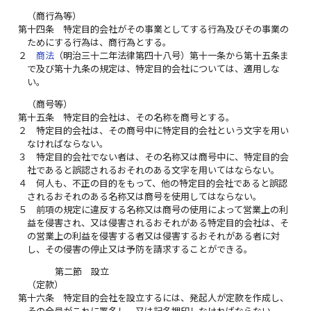
（商行為等）
第十四条
特定目的会社がその事業としてする行為及びその事業の
ためにする行為は、商行為とする。
２
商法
（明治三十二年法律第四十八号）第十一条から第十五条ま
で及び第十九条の規定は、特定目的会社については、適用しな
い。
（商号等）
第十五条
特定目的会社は、その名称を商号とする。
２
特定目的会社は、その商号中に特定目的会社という文字を用い
なければならない。
３
特定目的会社でない者は、その名称又は商号中に、特定目的会
社であると誤認されるおそれのある文字を用いてはならない。
４
何人も、不正の目的をもって、他の特定目的会社であると誤認
されるおそれのある名称又は商号を使用してはならない。
５
前項の規定に違反する名称又は商号の使用によって営業上の利
益を侵害され、又は侵害されるおそれがある特定目的会社は、そ
の営業上の利益を侵害する者又は侵害するおそれがある者に対
し、その侵害の停止又は予防を請求することができる。
第二節 設立
（定款）
第十六条
特定目的会社を設立するには、発起人が定款を作成し、
その全員がこれに署名し、又は記名押印しなければならない。