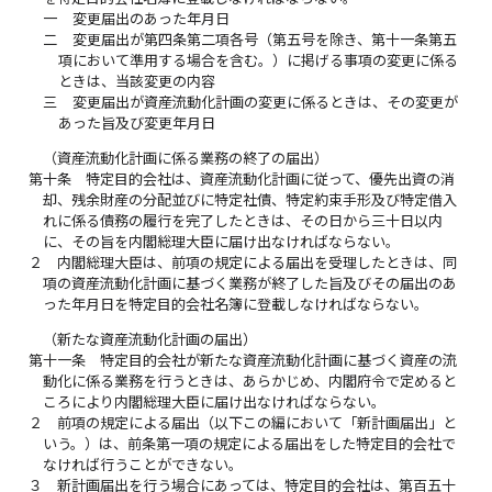
一
変更届出のあった年月日
二
変更届出が第四条第二項各号（第五号を除き、第十一条第五
項において準用する場合を含む。）に掲げる事項の変更に係る
ときは、当該変更の内容
三
変更届出が資産流動化計画の変更に係るときは、その変更が
あった旨及び変更年月日
（資産流動化計画に係る業務の終了の届出）
第十条
特定目的会社は、資産流動化計画に従って、優先出資の消
却、残余財産の分配並びに特定社債、特定約束手形及び特定借入
れに係る債務の履行を完了したときは、その日から三十日以内
に、その旨を内閣総理大臣に届け出なければならない。
２
内閣総理大臣は、前項の規定による届出を受理したときは、同
項の資産流動化計画に基づく業務が終了した旨及びその届出のあ
った年月日を特定目的会社名簿に登載しなければならない。
（新たな資産流動化計画の届出）
第十一条
特定目的会社が新たな資産流動化計画に基づく資産の流
動化に係る業務を行うときは、あらかじめ、内閣府令で定めると
ころにより内閣総理大臣に届け出なければならない。
２
前項の規定による届出（以下この編において「新計画届出」と
いう。）は、前条第一項の規定による届出をした特定目的会社で
なければ行うことができない。
３
新計画届出を行う場合にあっては、特定目的会社は、第百五十