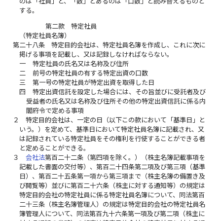
のは「社員」と、「数」とあるのは「口数」と読み替えるものと
する。
第二款 特定社員
（特定社員名簿）
第二十八条
特定目的会社は、特定社員名簿を作成し、これに次に
掲げる事項を記載し、又は記録しなければならない。
一
特定社員の氏名又は名称及び住所
二
前号の特定社員の有する特定出資の口数
三
第一号の特定社員が特定出資を取得した日
四
特定出資信託を設定した場合には、その旨並びに受託者及び
受益者の氏名又は名称及び住所その他の特定出資信託に係る内
閣府令で定める事項
２
特定目的会社は、一定の日（以下この款において「基準日」と
いう。）を定めて、基準日において特定社員名簿に記載され、又
は記録されている特定社員をその権利を行使することができる者
と定めることができる。
３
会社法
第百二十二条（第四項を除く。）（株主名簿記載事項を
記載した書面の交付等）、第百二十四条第二項及び第三項（基準
日）、第百二十五条第一項から第三項まで（株主名簿の備置き及
び閲覧等）並びに第百二十六条（株主に対する通知等）の規定は
特定目的会社の特定社員に係る特定社員名簿について、同法第百
二十三条（株主名簿管理人）の規定は特定目的会社の特定社員名
簿管理人について、同法第百九十六条第一項及び第二項（株主に