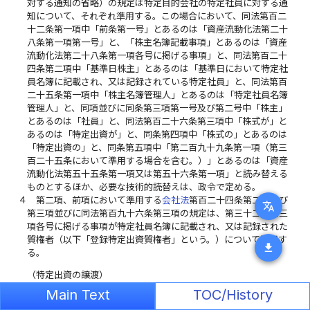
対する通知の省略）の規定は特定目的会社の特定社員に対する通
知について、それぞれ準用する。この場合において、同法第百二
十二条第一項中「前条第一号」とあるのは「資産流動化法第二十
八条第一項第一号」と、「株主名簿記載事項」とあるのは「資産
流動化法第二十八条第一項各号に掲げる事項」と、同法第百二十
四条第二項中「基準日株主」とあるのは「基準日において特定社
員名簿に記載され、又は記録されている特定社員」と、同法第百
二十五条第一項中「株主名簿管理人」とあるのは「特定社員名簿
管理人」と、同項並びに同条第三項第一号及び第二号中「株主」
とあるのは「社員」と、同法第百二十六条第三項中「株式が」と
あるのは「特定出資が」と、同条第四項中「株式の」とあるのは
「特定出資の」と、同条第五項中「第二百九十九条第一項（第三
百二十五条において準用する場合を含む。）」とあるのは「資産
流動化法第五十五条第一項又は第五十六条第一項」と読み替える
ものとするほか、必要な技術的読替えは、政令で定める。
４
第二項、前項において準用する
会社法
第百二十四条第二項及び
translate
第三項並びに同法第百九十六条第三項の規定は、第三十二条第三
項各号に掲げる事項が特定社員名簿に記載され、又は記録された
質権者（以下「登録特定出資質権者」という。）について準用す
download
る。
（特定出資の譲渡）
第二十九条
特定社員は、特定出資の全部又は一部を他の特定社員
Main Text
TOC/History
に譲渡することができる。