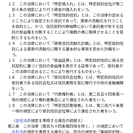
１２
この法律において「特定借入れ」とは、特定目的会社が第二
百十条の規定により行う資金の借入れをいう。
１３
この法律において「特定目的信託」とは、この法律の定める
ところにより設定された信託であって、資産の流動化を行うこと
を目的とし、かつ、信託契約の締結時において委託者が有する信
託の受益権を分割することにより複数の者に取得させることを目
的とするものをいう。
１４
この法律において「資産信託流動化計画」とは、特定目的信
託による資産の流動化に関する基本的な事項を定めた計画をい
う。
１５
この法律において「受益証券」とは、特定目的信託に係る信
託契約に基づく信託の受益権を表示する証券であって、受託者が
この法律の定めるところにより発行するものをいう。
１６
この法律において「受託信託会社等」とは、特定目的信託の
受託者である信託会社又は信託業務を営む銀行その他の金融機関
をいう。
１７
この法律において「代表権利者」とは、第二百五十四条第一
項の規定により権利者集会により選任された者をいう。
１８
この法律において「特定信託管理者」とは、第二百六十条第
一項の規定により受託信託会社等により選任された者をいう。
（
会社法
の規定を準用する場合の読替え）
第三条
この法律（第百九十四条第四項を除く。）の規定において
会社法
の規定を準用する場合には、同法の規定中「電磁的記録」