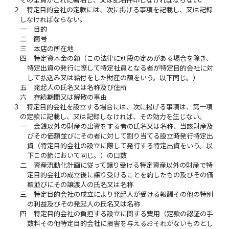
２
特定目的会社の定款には、次に掲げる事項を記載し、又は記録
しなければならない。
一
目的
二
商号
三
本店の所在地
四
特定資本金の額（この法律に別段の定めがある場合を除き、
特定出資の発行に際して特定社員となる者が特定目的会社に対
して払込み又は給付をした財産の額をいう。以下同じ。）
五
発起人の氏名又は名称及び住所
六
存続期間又は解散の事由
３
特定目的会社を設立する場合には、次に掲げる事項は、第一項
の定款に記載し、又は記録しなければ、その効力を生じない。
一
金銭以外の財産の出資をする者の氏名又は名称、当該財産及
びその価額並びにその者に対して割り当てる設立時発行特定出
資（特定目的会社の設立に際して発行する特定出資をいう。以
下この節において同じ。）の口数
二
資産流動化計画に従って譲り受ける特定資産以外の財産で特
定目的会社の成立後に譲り受けることを約したもの及びその価
額並びにその譲渡人の氏名又は名称
三
特定目的会社の成立により発起人が受ける報酬その他の特別
の利益及びその発起人の氏名又は名称
四
特定目的会社の負担する設立に関する費用（定款の認証の手
数料その他特定目的会社に損害を与えるおそれがないものとし