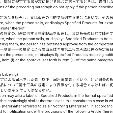
は、同項に規定する者が次に掲げる場合に該当するときは、適用し
ns of the preceding paragraph do not apply if the person described
特定製品を販売し、又は販売の目的で陳列する場合において、その
e, when the person sells, or displays Specified Products for expor
nister thereof;
外の特定の用途に供する特定製品を販売し、又は販売の目的で陳列
e, when the person sells, or displays Specified Products to be su
elling them, the person has obtained approval from the competent 
第一項第一号の規定による届出又は同項第二号の承認に係る特定製
e the person sells, or displays Specified Products requiring notific
, item (i) or the approval set forth in item (ii) of the same paragra
）
n Labeling)
規定による届出をした者（以下「届出事業者」という。）が同条の
製品について第十三条の規定により表示を付する場合でなければ、
わしい表示を付してはならない。
on may affix a label on Specified Products in the format specified
 label confusingly similar thereto unless this constitutes a case in w
le (hereinafter referred to as a "Notifying Enterprise") in accordanc
t to notification under the provisions of the following Article (here