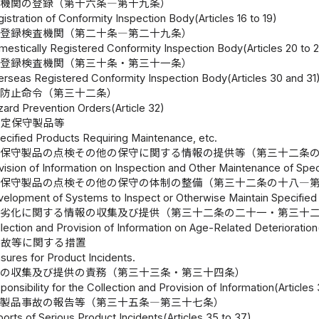
査機関の登録（第十六条―第十九条）
istration of Conformity Inspection Body(Articles 16 to 19)
内登録検査機関（第二十条―第二十九条）
mestically Registered Conformity Inspection Body(Articles 20 to 
国登録検査機関（第三十条・第三十一条）
erseas Registered Conformity Inspection Body(Articles 30 and 31
害防止命令（第三十二条）
zard Prevention Orders(Article 32)
特定保守製品等
ecified Products Requiring Maintenance, etc.
定保守製品の点検その他の保守に関する情報の提供等（第三十二条
ovision of Information on Inspection and Other Maintenance of Spe
定保守製品の点検その他の保守の体制の整備（第三十二条の十八―
velopment of Systems to Inspect or Otherwise Maintain Specified
年劣化に関する情報の収集及び提供（第三十二条の二十一・第三十
lection and Provision of Information on Age-Related Deterioration
事故等に関する措置
sures for Product Incidents.
報の収集及び提供の責務（第三十三条・第三十四条）
ponsibility for the Collection and Provision of Information(Articles
大製品事故の報告等（第三十五条―第三十七条）
orts of Serious Product Incidents(Articles 35 to 37)