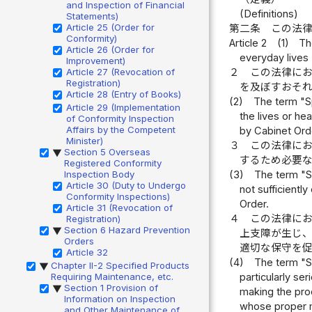
and Inspection of Financial
(Definitions)
Statements)
Article 25 (Order for
第二条
この法
Conformity)
Article 2
(1)
Th
Article 26 (Order for
everyday lives 
Improvement)
Article 27 (Revocation of
２
この法律に
Registration)
を及ぼすおそ
Article 28 (Entry of Books)
(2)
The term "Sp
Article 29 (Implementation
the lives or he
of Conformity Inspection
Affairs by the Competent
by Cabinet Ord
Minister)
３
この法律に
Section 5 Overseas
▶
するため必要
Registered Conformity
Inspection Body
(3)
The term "S
Article 30 (Duty to Undergo
not sufficientl
Conformity Inspections)
Order.
Article 31 (Revocation of
４
この法律に
Registration)
Section 6 Hazard Prevention
▶
上支障が生じ
Orders
適切な保守を
Article 32
(4)
The term "S
Chapter II-2 Specified Products
▶
Requiring Maintenance, etc.
particularly se
Section 1 Provision of
▶
making the prod
Information on Inspection
whose proper ma
and Other Maintenance of