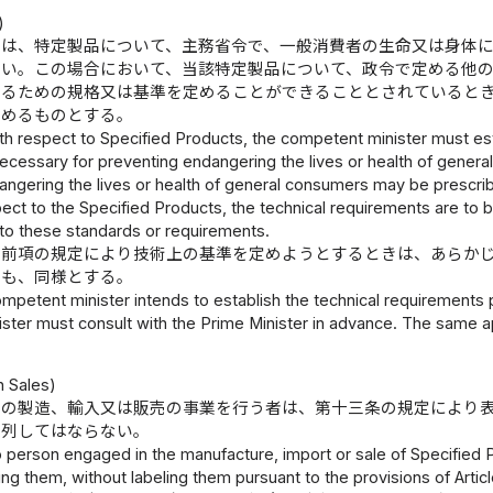
)
臣は、特定製品について、主務省令で、一般消費者の生命又は身体
ない。この場合において、当該特定製品について、政令で定める他
するための規格又は基準を定めることができることとされていると
定めるものとする。
th respect to Specified Products, the competent minister must esta
cessary for preventing endangering the lives or health of general
angering the lives or health of general consumers may be prescri
ect to the Specified Products, the technical requirements are to 
to these standards or requirements.
、前項の規定により技術上の基準を定めようとするときは、あらか
きも、同様とする。
petent minister intends to establish the technical requirements p
ster must consult with the Prime Minister in advance. The same 
）
n Sales)
品の製造、輸入又は販売の事業を行う者は、第十三条の規定により
陳列してはならない。
 person engaged in the manufacture, import or sale of Specified P
ing them, without labeling them pursuant to the provisions of Articl