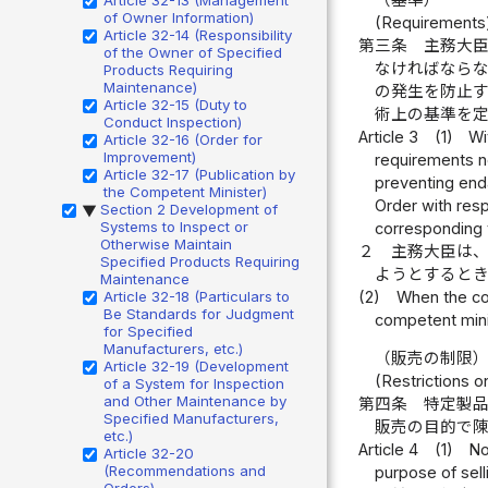
of Owner Information)
(Requirements
Article 32-14 (Responsibility
第三条
主務大
of the Owner of Specified
なければなら
Products Requiring
Maintenance)
の発生を防止
Article 32-15 (Duty to
術上の基準を
Conduct Inspection)
Article 3
(1)
Wi
Article 32-16 (Order for
Improvement)
requirements ne
Article 32-17 (Publication by
preventing end
the Competent Minister)
Order with resp
Section 2 Development of
▶
Systems to Inspect or
corresponding 
Otherwise Maintain
２
主務大臣は
Specified Products Requiring
ようとすると
Maintenance
(2)
When the com
Article 32-18 (Particulars to
Be Standards for Judgment
competent mini
for Specified
Manufacturers, etc.)
（販売の制限
Article 32-19 (Development
(Restrictions o
of a System for Inspection
and Other Maintenance by
第四条
特定製
Specified Manufacturers,
販売の目的で
etc.)
Article 4
(1)
No
Article 32-20
(Recommendations and
purpose of sell
Orders)