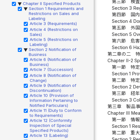
第三節 検
Chapter II Specified Products
▶
Section 3 Reg
Section 1 Requirements and
▶
Restrictions on Sales and
第四節 国
Labeling
Section 4 Do
Article 3 (Requirements)
第五節 外
Article 4 (Restrictions on
Section 5 Ov
Sales)
Article 5 (Restrictions on
第六節 危
Labeling)
Section 6 Ha
Section 2 Notification of
▶
第二章の二 
Business
Article 6 (Notification of
Chapter II-2 Sp
Business)
第一節 特
Article 7 (Succession)
Section 1 Pr
Article 8 (Notification of
第二節 特
Change)
Article 9 (Notification of
Section 2 De
Discontinuation)
第三節 経
Article 10 (Provision of
Section 3 Col
Information Pertaining to
Notified Particulars)
第三章 製品
Article 11 (Duty to Conform
Chapter III Mea
to Requirements)
第一節 情
Article 12 (Conformity
Inspection of Special
Section 1 Res
Specified Products)
第二節 重
Article 13 (Labeling)
Section 2 Rep