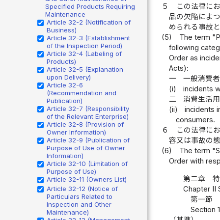
５
この法律に
Specified Products Requiring
Maintenance
品の欠陥によ
Article 32-2 (Notification of
められる事故
Business)
(5)
The term "Pr
Article 32-3 (Establishment
of the Inspection Period)
following cate
Article 32-4 (Labeling of
Order as incid
Products)
Acts):
Article 32-5 (Explanation
upon Delivery)
一
一般消費
Article 32-6
(i)
incidents 
(Recommendation and
二
消費生活
Publication)
Article 32-7 (Responsibility
(ii)
incidents 
of the Relevant Enterprise)
consumers.
Article 32-8 (Provision of
６
この法律に
Owner Information)
Article 32-9 (Publication of
容又は事故の
Purpose of Use of Owner
(6)
The term "Se
Information)
Order with resp
Article 32-10 (Limitation of
Purpose of Use)
第二章 
Article 32-11 (Owners List)
Chapter II
Article 32-12 (Notice of
Particulars Related to
第一節 
Inspection and Other
Section 
Maintenance)
（基準）
Article 32-13 (Management