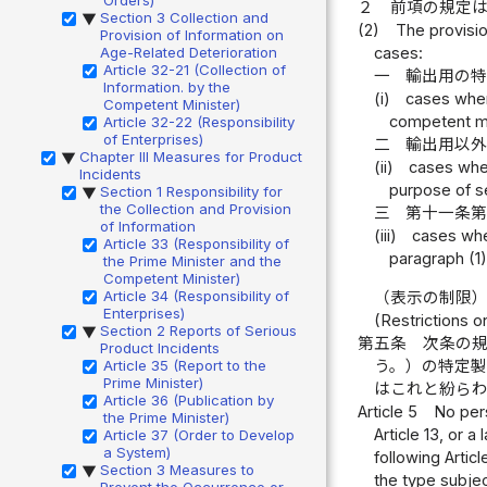
２
前項の規定
Section 3 Collection and
▶
(2)
The provisio
Provision of Information on
Age-Related Deterioration
cases:
Article 32-21 (Collection of
一
輸出用の
Information. by the
(i)
cases wher
Competent Minister)
competent mi
Article 32-22 (Responsibility
of Enterprises)
二
輸出用以
Chapter III Measures for Product
▶
(ii)
cases wher
Incidents
purpose of s
Section 1 Responsibility for
▶
the Collection and Provision
三
第十一条
of Information
(iii)
cases wher
Article 33 (Responsibility of
paragraph (1)
the Prime Minister and the
Competent Minister)
Article 34 (Responsibility of
（表示の制限
Enterprises)
(Restrictions o
Section 2 Reports of Serious
▶
第五条
次条の
Product Incidents
Article 35 (Report to the
う。）の特定
Prime Minister)
はこれと紛ら
Article 36 (Publication by
Article 5
No pers
the Prime Minister)
Article 13, or a
Article 37 (Order to Develop
a System)
following Artic
Section 3 Measures to
▶
the type subjec
Prevent the Occurrence or