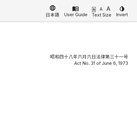
language
menu_book
A
invert_colors
A
A
User Guide
Invert
Text Size
日本語
昭和四十八年六月六日法律第三十一号
Act No. 31 of June 6, 1973