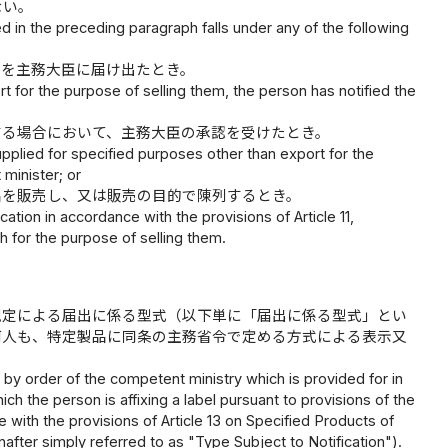
ない。
 in the preceding paragraph falls under any of the following
旨を主務大臣に届け出たとき。
t for the purpose of selling them, the person has notified the
する場合において、主務大臣の承認を受けたとき。
pplied for specified purposes other than export for the
minister; or
品を販売し、又は販売の目的で陳列するとき。
ation in accordance with the provisions of Article 11,
ph for the purpose of selling them.
規定による届出に係る型式（以下単に「届出に係る型式」とい
何人も、特定製品に同条の主務省令で定める方式による表示又
 by order of the competent ministry which is provided for in
hich the person is affixing a label pursuant to provisions of the
e with the provisions of Article 13 on Specified Products of
inafter simply referred to as "Type Subject to Notification").