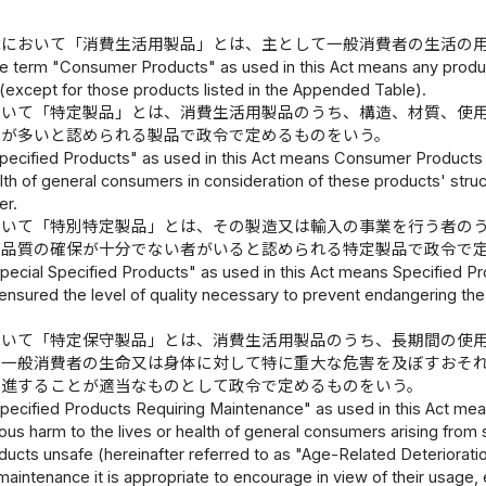
律において「消費生活用製品」とは、主として一般消費者の生活の
e term "Consumer Products" as used in this Act means any product
(except for those products listed in the Appended Table).
おいて「特定製品」とは、消費生活用製品のうち、構造、材質、使
れが多いと認められる製品で政令で定めるものをいう。
ecified Products" as used in this Act means Consumer Products tha
alth of general consumers in consideration of these products' struct
er.
おいて「特別特定製品」とは、その製造又は輸入の事業を行う者の
な品質の確保が十分でない者がいると認められる特定製品で政令で
pecial Specified Products" as used in this Act means Specified Pr
y ensured the level of quality necessary to prevent endangering th
おいて「特定保守製品」とは、消費生活用製品のうち、長期間の使
、一般消費者の生命又は身体に対して特に重大な危害を及ぼすおそ
促進することが適当なものとして政令で定めるものをいう。
pecified Products Requiring Maintenance" as used in this Act mea
rious harm to the lives or health of general consumers arising fro
ucts unsafe (hereinafter referred to as "Age-Related Deteriorati
intenance it is appropriate to encourage in view of their usage, 