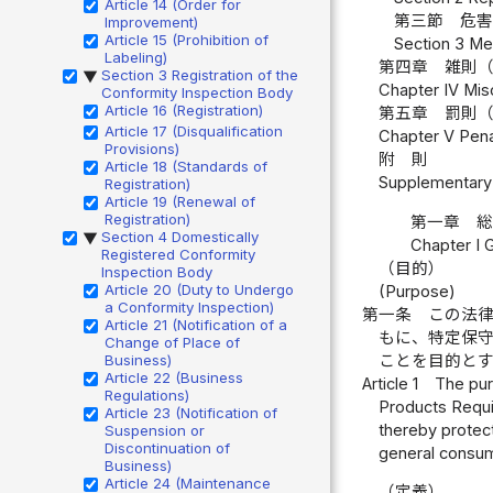
Article 14 (Order for
第三節 危
Improvement)
Article 15 (Prohibition of
Section 3 Me
Labeling)
第四章 雑則
Section 3 Registration of the
▶
Chapter IV Misc
Conformity Inspection Body
Article 16 (Registration)
第五章 罰則
Article 17 (Disqualification
Chapter V Penal
Provisions)
附 則
Article 18 (Standards of
Supplementary 
Registration)
Article 19 (Renewal of
Registration)
第一章 
Section 4 Domestically
▶
Chapter I 
Registered Conformity
（目的）
Inspection Body
Article 20 (Duty to Undergo
(Purpose)
a Conformity Inspection)
第一条
この法
Article 21 (Notification of a
もに、特定保
Change of Place of
ことを目的と
Business)
Article 22 (Business
Article 1
The pur
Regulations)
Products Requi
Article 23 (Notification of
thereby protect
Suspension or
Discontinuation of
general consu
Business)
Article 24 (Maintenance
（定義）