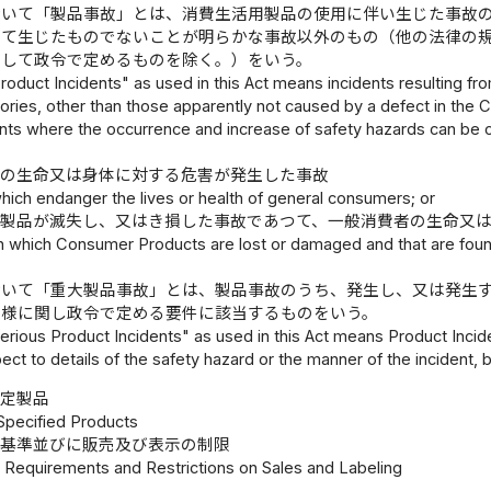
おいて「製品事故」とは、消費生活用製品の使用に伴い生じた事故
つて生じたものでないことが明らかな事故以外のもの（他の法律の
として政令で定めるものを除く。）をいう。
oduct Incidents" as used in this Act means incidents resulting fr
gories, other than those apparently not caused by a defect in the
ents where the occurrence and increase of safety hazards can be c
者の生命又は身体に対する危害が発生した事故
which endanger the lives or health of general consumers; or
用製品が滅失し、又はき損した事故であつて、一般消費者の生命又
in which Consumer Products are lost or damaged and that are found 
おいて「重大製品事故」とは、製品事故のうち、発生し、又は発生
態様に関し政令で定める要件に該当するものをいう。
rious Product Incidents" as used in this Act means Product Incide
ect to details of the safety hazard or the manner of the incident, b
特定製品
 Specified Products
基準並びに販売及び表示の制限
1 Requirements and Restrictions on Sales and Labeling