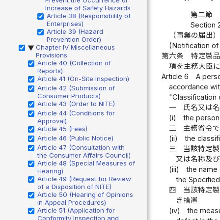
Increase of Safety Hazards
第二節 
Article 38 (Responsibility of
Enterprises)
Section 2
Article 39 (Hazard
（事業の届出
Prevention Order)
(Notification o
Chapter IV Miscellaneous
▶
Provisions
第六条
特定製
Article 40 (Collection of
項を主務大臣
Reports)
Article 6
A perso
Article 41 (On-Site Inspection)
accordance with
Article 42 (Submission of
Consumer Products)
"Classification
Article 43 (Order to NITE)
一
氏名又は
Article 44 (Conditions for
(i)
the person
Approval)
二
主務省令
Article 45 (Fees)
(ii)
the classi
Article 46 (Public Notice)
Article 47 (Consultation with
三
当該特定
the Consumer Affairs Council)
又は名称及
Article 48 (Special Measures of
(iii)
the name 
Hearing)
Article 49 (Request for Review
the Specifie
of a Disposition of NITE)
四
当該特定
Article 50 (Hearing of Opinions
き措置
in Appeal Procedures)
(iv)
the measu
Article 51 (Application for
Conformity Inspection and