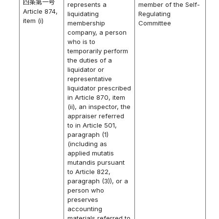
四条第一号
represents a
member of the Self-
Article 874,
liquidating
Regulating
item (i)
membership
Committee
company, a person
who is to
temporarily perform
the duties of a
liquidator or
representative
liquidator prescribed
in Article 870, item
(ii), an inspector, the
appraiser referred
to in Article 501,
paragraph (1)
(including as
applied mutatis
mutandis pursuant
to Article 822,
paragraph (3)), or a
person who
preserves
accounting
materials referred to