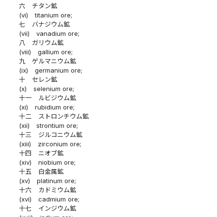
六
チタン鉱
(vi)
titanium ore;
七
バナジウム鉱
(vii)
vanadium ore;
八
ガリウム鉱
(viii)
gallium ore;
九
ゲルマニウム鉱
(ix)
germanium ore;
十
セレン鉱
(x)
selenium ore;
十一
ルビジウム鉱
(xi)
rubidium ore;
十二
ストロンチウム鉱
(xii)
strontium ore;
十三
ジルコニウム鉱
(xiii)
zirconium ore;
十四
ニオブ鉱
(xiv)
niobium ore;
十五
白金属鉱
(xv)
platinum ore;
十六
カドミウム鉱
(xvi)
cadmium ore;
十七
インジウム鉱