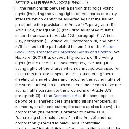
配株主等又は被支配法人との関係を除く。）
(iii)
the relationship between a person that holds voting
rights (including the voting rights of the shares or equity
interests which cannot be asserted against the issuer
pursuant to the provisions of Article 147, paragraph (1) or
Article 148, paragraph (1) (including as applied mutatis
mutandis pursuant to Article 228, paragraph (1), Article
235, paragraph (1), Article 239, paragraph (1), and Article
276 (limited to the part related to item (ii)) of the
Act on
Book-Entry Transfer of Corporate Bonds and Shares
(Act
No. 75 of 2001) that exceed fifty percent of the voting
rights (in the case of a stock company, excluding the
voting rights of the shares which cannot be exercised for
all matters that are subject to a resolution at a general
meeting of shareholders and including the voting rights of
the shares for which a shareholder is deemed to have the
voting rights pursuant to the provisions of Article 879,
paragraph (3) of the
Companies Act
; the same applies
below) of all shareholders (meaning all shareholders, all
members, or all contributors; the same applies below) of a
corporation (the person is referred to below as a
"controlling shareholder, etc. " in this Article) and the
corporation (referred to below as a "controlled
corporation" in this Article ) (if any controlling shareholder,