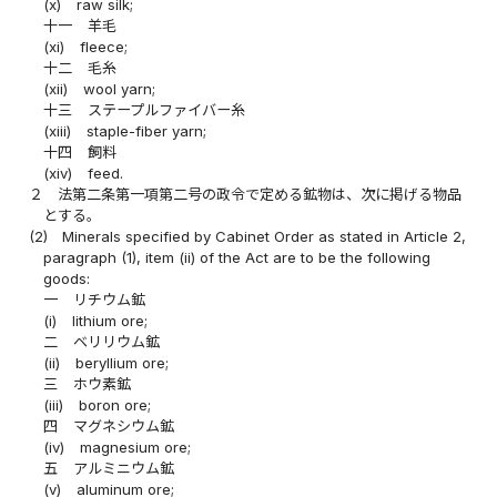
(x)
raw silk;
十一
羊毛
(xi)
fleece;
十二
毛糸
(xii)
wool yarn;
十三
ステープルファイバー糸
(xiii)
staple-fiber yarn;
十四
飼料
(xiv)
feed.
２
法第二条第一項第二号の政令で定める鉱物は、次に掲げる物品
とする。
(2)
Minerals specified by Cabinet Order as stated in Article 2,
paragraph (1), item (ii) of the Act are to be the following
goods:
一
リチウム鉱
(i)
lithium ore;
二
ベリリウム鉱
(ii)
beryllium ore;
三
ホウ素鉱
(iii)
boron ore;
四
マグネシウム鉱
(iv)
magnesium ore;
五
アルミニウム鉱
(v)
aluminum ore;