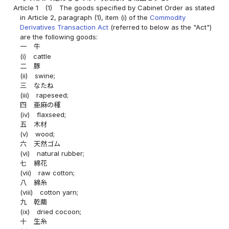
Article 1
(1)
The goods specified by Cabinet Order as stated
in Article 2, paragraph (1), item (i) of the
Commodity
Derivatives Transaction Act
(referred to below as the "Act")
are the following goods:
一
牛
(i)
cattle
二
豚
(ii)
swine;
三
なたね
(iii)
rapeseed;
四
亜麻の種
(iv)
flaxseed;
五
木材
(v)
wood;
六
天然ゴム
(vi)
natural rubber;
七
綿花
(vii)
raw cotton;
八
綿糸
(viii)
cotton yarn;
九
乾繭
(ix)
dried cocoon;
十
生糸