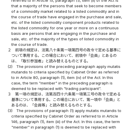
referred to in Article 15, paragraph (1), item (ii) of the Act is
that a majority of the persons that seek to become members
of a commodity market related to a listed commodity and in
the course of trade have engaged in the purchase and sale,
etc. of the listed commodity component products related to
the listed commodity for one year or more on a continuous
basis are persons that are engaging in the purchase and
sale, etc. of the majority of the types of listed commodity in
the course of trade.
２
前項の規定は、法第八十条第一項第四号の政令で定める基準に
ついて準用する。この場合において、前項中「会員」とあるの
は、「取引参加者」と読み替えるものとする。
(2)
The provisions of the preceding paragraph apply mutatis
mutandis to criteria specified by Cabinet Order as referred
to in Article 80, paragraph (1), item (iv) of the Act. In this
case, the term "member" in the preceding paragraph is
deemed to be replaced with "trading participant".
３
第一項の規定は、法第百四十六条第一項第三号の政令で定める
基準について準用する。この場合において、第一項中「会員」と
あるのは、「会員等」と読み替えるものとする。
(3)
The provisions of paragraph (1) apply mutatis mutandis to
criteria specified by Cabinet Order as referred to in Article
146, paragraph (1), item (iii) of the Act. In this case, the term
"member" in paragraph (1) is deemed to be replaced with