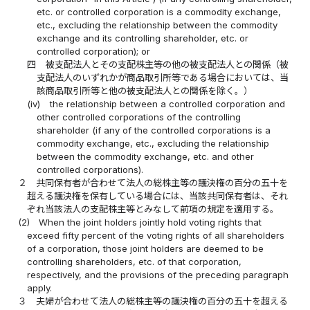
etc. or controlled corporation is a commodity exchange,
etc., excluding the relationship between the commodity
exchange and its controlling shareholder, etc. or
controlled corporation); or
四
被支配法人とその支配株主等の他の被支配法人との関係（被
支配法人のいずれかが商品取引所等である場合においては、当
該商品取引所等と他の被支配法人との関係を除く。）
(iv)
the relationship between a controlled corporation and
other controlled corporations of the controlling
shareholder (if any of the controlled corporations is a
commodity exchange, etc., excluding the relationship
between the commodity exchange, etc. and other
controlled corporations).
２
共同保有者が合わせて法人の総株主等の議決権の百分の五十を
超える議決権を保有している場合には、当該共同保有者は、それ
ぞれ当該法人の支配株主等とみなして前項の規定を適用する。
(2)
When the joint holders jointly hold voting rights that
exceed fifty percent of the voting rights of all shareholders
of a corporation, those joint holders are deemed to be
controlling shareholders, etc. of that corporation,
respectively, and the provisions of the preceding paragraph
apply.
３
夫婦が合わせて法人の総株主等の議決権の百分の五十を超える