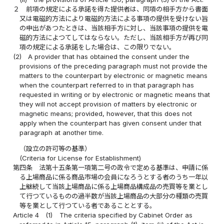
２
前項の規定による承諾を得た提供者は、同項の相手方から書面
又は電磁的方法により電磁的方法による事項の提供を受けない旨
の申出があつたときは、当該相手方に対し、当該事項の提供を電
磁的方法によつてしてはならない。ただし、当該相手方が再び同
項の規定による承諾をした場合は、この限りでない。
(2)
A provider that has obtained the consent under the
provisions of the preceding paragraph must not provide the
matters to the counterpart by electronic or magnetic means
when the counterpart referred to in that paragraph has
requested in writing or by electronic or magnetic means that
they will not accept provision of matters by electronic or
magnetic means; provided, however, that this does not
apply when the counterpart has given consent under that
paragraph at another time.
（設立の許可等の基準）
(Criteria for License for Establishment)
第四条
法第十五条第一項第二号の政令で定める基準は、申請に係
る上場商品に係る商品市場の会員になろうとする者のうち一年以
上継続して当該上場商品に係る上場商品構成品の売買等を業とし
て行つているものの過半数が当該上場商品の大部分の種類の売買
等を業として行つている者であることとする。
Article 4
(1)
The criteria specified by Cabinet Order as