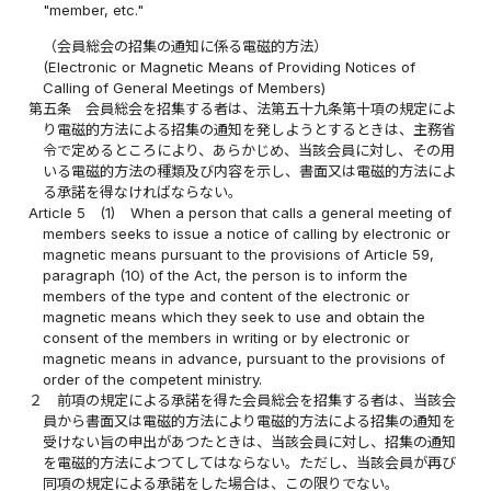
"member, etc."
（会員総会の招集の通知に係る電磁的方法）
(Electronic or Magnetic Means of Providing Notices of
Calling of General Meetings of Members)
第五条
会員総会を招集する者は、法第五十九条第十項の規定によ
り電磁的方法による招集の通知を発しようとするときは、主務省
令で定めるところにより、あらかじめ、当該会員に対し、その用
いる電磁的方法の種類及び内容を示し、書面又は電磁的方法によ
る承諾を得なければならない。
Article 5
(1)
When a person that calls a general meeting of
members seeks to issue a notice of calling by electronic or
magnetic means pursuant to the provisions of Article 59,
paragraph (10) of the Act, the person is to inform the
members of the type and content of the electronic or
magnetic means which they seek to use and obtain the
consent of the members in writing or by electronic or
magnetic means in advance, pursuant to the provisions of
order of the competent ministry.
２
前項の規定による承諾を得た会員総会を招集する者は、当該会
員から書面又は電磁的方法により電磁的方法による招集の通知を
受けない旨の申出があつたときは、当該会員に対し、招集の通知
を電磁的方法によつてしてはならない。ただし、当該会員が再び
同項の規定による承諾をした場合は、この限りでない。