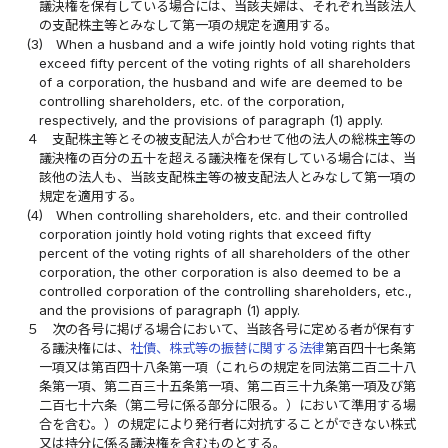
議決権を保有している場合には、当該夫婦は、それぞれ当該法人
の支配株主等とみなして第一項の規定を適用する。
(3)
When a husband and a wife jointly hold voting rights that
exceed fifty percent of the voting rights of all shareholders
of a corporation, the husband and wife are deemed to be
controlling shareholders, etc. of the corporation,
respectively, and the provisions of paragraph (1) apply.
４
支配株主等とその被支配法人が合わせて他の法人の総株主等の
議決権の百分の五十を超える議決権を保有している場合には、当
該他の法人も、当該支配株主等の被支配法人とみなして第一項の
規定を適用する。
(4)
When controlling shareholders, etc. and their controlled
corporation jointly hold voting rights that exceed fifty
percent of the voting rights of all shareholders of the other
corporation, the other corporation is also deemed to be a
controlled corporation of the controlling shareholders, etc.,
and the provisions of paragraph (1) apply.
５
次の各号に掲げる場合において、当該各号に定める者が保有す
る議決権には、
社債、株式等の振替に関する法律
第百四十七条第
一項又は第百四十八条第一項（これらの規定を同法第二百二十八
条第一項、第二百三十五条第一項、第二百三十九条第一項及び第
二百七十六条（第二号に係る部分に限る。）において準用する場
合を含む。）の規定により発行者に対抗することができない株式
又は持分に係る議決権を含むものとする。