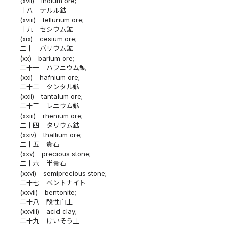
(xvii)
indium ore;
十八
テルル鉱
(xviii)
tellurium ore;
十九
セシウム鉱
(xix)
cesium ore;
二十
バリウム鉱
(xx)
barium ore;
二十一
ハフニウム鉱
(xxi)
hafnium ore;
二十二
タンタル鉱
(xxii)
tantalum ore;
二十三
レニウム鉱
(xxiii)
rhenium ore;
二十四
タリウム鉱
(xxiv)
thallium ore;
二十五
貴石
(xxv)
precious stone;
二十六
半貴石
(xxvi)
semiprecious stone;
二十七
ベントナイト
(xxvii)
bentonite;
二十八
酸性白土
(xxviii)
acid clay;
二十九
けいそう土