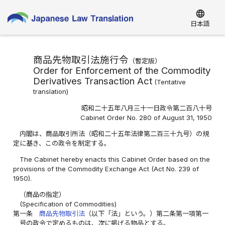
language
日本語
商品先物取引法施行令
（
暫定版
）
Order for Enforcement of the Commodity
Derivatives Transaction Act
(
Tentative
translation
)
昭和二十五年八月三十一日政令第二百八十号
Cabinet Order No. 280 of August 31, 1950
内閣は、商品取引所法（昭和二十五年法律第二百三十九号）の規
定に基き、この政令を制定する。
The Cabinet hereby enacts this Cabinet Order based on the
provisions of the Commodity Exchange Act (Act No. 239 of
1950).
（商品の指定）
(Specification of Commodities)
第一条
商品先物取引法
（以下「法」という。）第二条第一項第一
号の政令で定めるものは、次に掲げる物品とする。