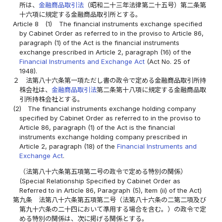
所は、
金融商品取引法
（昭和二十三年法律第二十五号）第二条第
十六項に規定する金融商品取引所とする。
Article 8
(1)
The financial instruments exchange specified
by Cabinet Order as referred to in the proviso to Article 86,
paragraph (1) of the Act is the financial instruments
exchange prescribed in Article 2, paragraph (16) of the
Financial Instruments and Exchange Act
(Act No. 25 of
1948).
２
法第八十六条第一項ただし書の政令で定める金融商品取引所持
株会社は、
金融商品取引法
第二条第十八項に規定する金融商品取
引所持株会社とする。
(2)
The financial instruments exchange holding company
specified by Cabinet Order as referred to in the proviso to
Article 86, paragraph (1) of the Act is the financial
instruments exchange holding company prescribed in
Article 2, paragraph (18) of the
Financial Instruments and
Exchange Act
.
（法第八十六条第五項第二号の政令で定める特別の関係）
(Special Relationship Specified by Cabinet Order as
Referred to in Article 86, Paragraph (5), Item (ii) of the Act)
第九条
法第八十六条第五項第二号（法第八十六条の二第二項及び
第九十六条の二十四において準用する場合を含む。）の政令で定
める特別の関係は、次に掲げる関係とする。