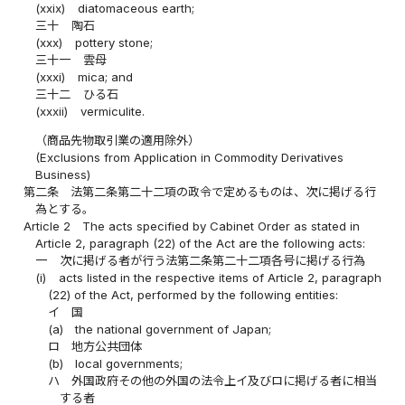
(xxix)
diatomaceous earth;
三十
陶石
(xxx)
pottery stone;
三十一
雲母
(xxxi)
mica; and
三十二
ひる石
(xxxii)
vermiculite.
（商品先物取引業の適用除外）
(Exclusions from Application in Commodity Derivatives
Business)
第二条
法第二条第二十二項の政令で定めるものは、次に掲げる行
為とする。
Article 2
The acts specified by Cabinet Order as stated in
Article 2, paragraph (22) of the Act are the following acts:
一
次に掲げる者が行う法第二条第二十二項各号に掲げる行為
(i)
acts listed in the respective items of Article 2, paragraph
(22) of the Act, performed by the following entities:
イ
国
(a)
the national government of Japan;
ロ
地方公共団体
(b)
local governments;
ハ
外国政府その他の外国の法令上イ及びロに掲げる者に相当
する者