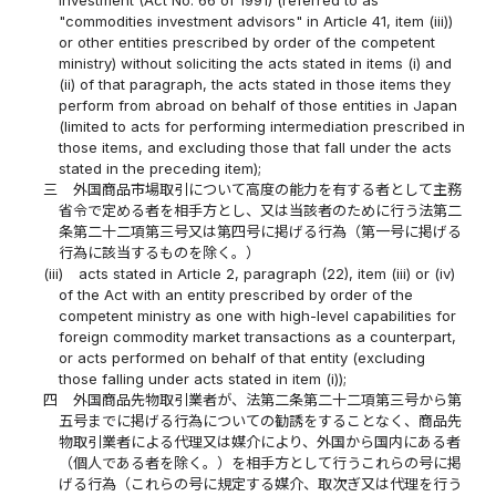
Investment (Act No. 66 of 1991) (referred to as
"commodities investment advisors" in Article 41, item (iii))
or other entities prescribed by order of the competent
ministry) without soliciting the acts stated in items (i) and
(ii) of that paragraph, the acts stated in those items they
perform from abroad on behalf of those entities in Japan
(limited to acts for performing intermediation prescribed in
those items, and excluding those that fall under the acts
stated in the preceding item);
三
外国商品市場取引について高度の能力を有する者として主務
省令で定める者を相手方とし、又は当該者のために行う法第二
条第二十二項第三号又は第四号に掲げる行為（第一号に掲げる
行為に該当するものを除く。）
(iii)
acts stated in Article 2, paragraph (22), item (iii) or (iv)
of the Act with an entity prescribed by order of the
competent ministry as one with high-level capabilities for
foreign commodity market transactions as a counterpart,
or acts performed on behalf of that entity (excluding
those falling under acts stated in item (i));
四
外国商品先物取引業者が、法第二条第二十二項第三号から第
五号までに掲げる行為についての勧誘をすることなく、商品先
物取引業者による代理又は媒介により、外国から国内にある者
（個人である者を除く。）を相手方として行うこれらの号に掲
げる行為（これらの号に規定する媒介、取次ぎ又は代理を行う