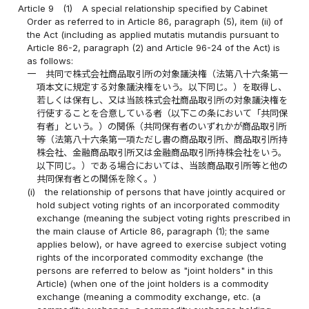
Article 9
(1)
A special relationship specified by Cabinet
Order as referred to in Article 86, paragraph (5), item (ii) of
the Act (including as applied mutatis mutandis pursuant to
Article 86-2, paragraph (2) and Article 96-24 of the Act) is
as follows:
一
共同で株式会社商品取引所の対象議決権（法第八十六条第一
項本文に規定する対象議決権をいう。以下同じ。）を取得し、
若しくは保有し、又は当該株式会社商品取引所の対象議決権を
行使することを合意している者（以下この条において「共同保
有者」という。）の関係（共同保有者のいずれかが商品取引所
等（法第八十六条第一項ただし書の商品取引所、商品取引所持
株会社、金融商品取引所又は金融商品取引所持株会社をいう。
以下同じ。）である場合においては、当該商品取引所等と他の
共同保有者との関係を除く。）
(i)
the relationship of persons that have jointly acquired or
hold subject voting rights of an incorporated commodity
exchange (meaning the subject voting rights prescribed in
the main clause of Article 86, paragraph (1); the same
applies below), or have agreed to exercise subject voting
rights of the incorporated commodity exchange (the
persons are referred to below as "joint holders" in this
Article) (when one of the joint holders is a commodity
exchange (meaning a commodity exchange, etc. (a