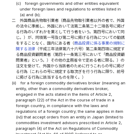
(c)
foreign governments and other entities equivalent
under foreign laws and regulations to entities listed in
(a) and (b);
二
外国商品先物取引業者（商品先物取引業者以外の者で、外国
の法令に準拠し、外国において法第二条第二十二項各号に掲げ
る行為のいずれかを業として行う者をいう。第四号において同
じ。）が、同項第一号及び第二号に掲げる行為についての勧誘
をすることなく、国内にある者（
商品投資に係る事業の規制に
関する法律
（平成三年法律第六十六号）第二条第四項に規定す
る商品投資顧問業者（第四十一条第三号において「商品投資顧
問業者」という。）その他の主務省令で定める者に限る。）の
注文を受けて、外国から当該者のために行うこれらの号に掲げ
る行為（これらの号に規定する取次ぎを行う行為に限り、前号
に掲げる行為に該当するものを除く。）
(ii)
for a foreign commodity derivatives broker (meaning an
entity, other than a commodity derivatives broker,
engaged in the acts stated in the items of Article 2,
paragraph (22) of the Act in the course of trade in a
foreign country, in compliance with the laws and
regulations of a foreign country; the same applies in item
(iv)) that accept orders from an entity in Japan (limited to
commodities investment advisors prescribed in Article 2,
paragraph (4) of the Act on Regulations of Commodity