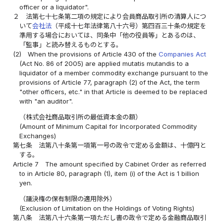
officer or a liquidator".
２
法第七十七条第二項の規定により会員商品取引所の清算人につ
いて
会社法
（平成十七年法律第八十六号）第四百三十条の規定を
準用する場合においては、同条中「他の役員等」とあるのは、
「監事」と読み替えるものとする。
(2)
When the provisions of Article 430 of the
Companies Act
(Act No. 86 of 2005) are applied mutatis mutandis to a
liquidator of a member commodity exchange pursuant to the
provisions of Article 77, paragraph (2) of the Act, the term
"other officers, etc." in that Article is deemed to be replaced
with "an auditor".
（株式会社商品取引所の最低資本金の額）
(Amount of Minimum Capital for Incorporated Commodity
Exchanges)
第七条
法第八十条第一項第一号の政令で定める金額は、十億円と
する。
Article 7
The amount specified by Cabinet Order as referred
to in Article 80, paragraph (1), item (i) of the Act is 1 billion
yen.
（議決権の保有制限の適用除外）
(Exclusion of Limitation on the Holdings of Voting Rights)
第八条
法第八十六条第一項ただし書の政令で定める金融商品取引