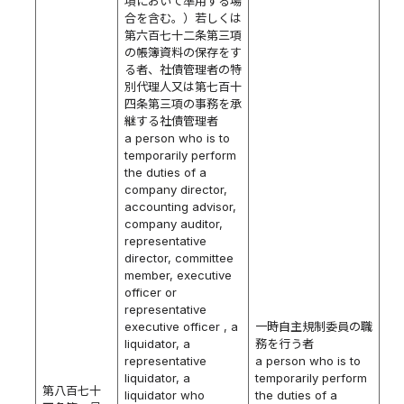
項において準用する場
合を含む。）若しくは
第六百七十二条第三項
の帳簿資料の保存をす
る者、社債管理者の特
別代理人又は第七百十
四条第三項の事務を承
継する社債管理者
a person who is to
temporarily perform
the duties of a
company director,
accounting advisor,
company auditor,
representative
director, committee
member, executive
officer or
representative
executive officer , a
一時自主規制委員の職
liquidator, a
務を行う者
representative
a person who is to
liquidator, a
temporarily perform
第八百七十
liquidator who
the duties of a