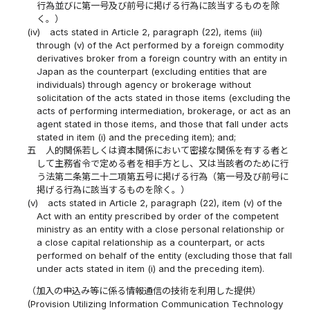
行為並びに第一号及び前号に掲げる行為に該当するものを除
く。）
(iv)
acts stated in Article 2, paragraph (22), items (iii)
through (v) of the Act performed by a foreign commodity
derivatives broker from a foreign country with an entity in
Japan as the counterpart (excluding entities that are
individuals) through agency or brokerage without
solicitation of the acts stated in those items (excluding the
acts of performing intermediation, brokerage, or act as an
agent stated in those items, and those that fall under acts
stated in item (i) and the preceding item); and;
五
人的関係若しくは資本関係において密接な関係を有する者と
して主務省令で定める者を相手方とし、又は当該者のために行
う法第二条第二十二項第五号に掲げる行為（第一号及び前号に
掲げる行為に該当するものを除く。）
(v)
acts stated in Article 2, paragraph (22), item (v) of the
Act with an entity prescribed by order of the competent
ministry as an entity with a close personal relationship or
a close capital relationship as a counterpart, or acts
performed on behalf of the entity (excluding those that fall
under acts stated in item (i) and the preceding item).
（加入の申込み等に係る情報通信の技術を利用した提供）
(Provision Utilizing Information Communication Technology