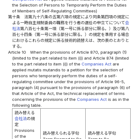
the Selection of Persons to Temporarily Perform the Duties
of Members of Self-Regulating Committees)
第十条
法第九十六条の五第六項の規定により同条第四項の規定に
よる一時自主規制委員の職務を行う者の選任の申立てについて
会
社法
第八百七十条第一項（第一号に係る部分に限る。）及び第八
百七十四条（第一号に係る部分に限る。）の規定を準用する場合
におけるこれらの規定に係る技術的読替えは、次の表のとおりと
する。
Article 10
When the provisions of Article 870, paragraph (1)
(limited to the part related to item (i)) and Article 874 (limited
to the part related to item (i)) of the
Companies Act
are
applied mutatis mutandis to a petition for the selection of
persons who temporarily perform the duties of a self-
regulating committee under the provisions of Article 96-5,
paragraph (4) pursuant to the provisions of paragraph (6) of
that Article of the Act, the technical replacement of terms
concerning the provisions of the
Companies Act
is as in the
following table.
読み替える
会社法
の規
定
Provisions
読み替えられる字句
読み替える字句
of the