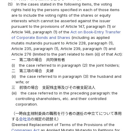
(5)
In the cases stated in the following items, the voting
rights held by the persons specified in each of those items
are to include the voting rights of the shares or equity
interests which cannot be asserted against the issuer
pursuant to the provisions of Article 147, paragraph (1) or
Article 148, paragraph (1) of the
Act on Book-Entry Transfer
of Corporate Bonds and Shares
(including as applied
mutatis mutandis pursuant to Article 228, paragraph (1),
Article 235, paragraph (1), Article 239, paragraph (1) and
Article 276 (limited to the part related to item (ii)) of that Act):
一
第二項の場合 共同保有者
(i)
the case referred to in paragraph (2): the joint holders;
二
第三項の場合 夫婦
(ii)
the case referred to in paragraph (3): the husband and
wife; or
三
前項の場合 支配株主等及びその被支配法人
(iii)
the case referred to in the preceding paragraph: the
controlling shareholders, etc. and their controlled
corporation.
（一時自主規制委員の職務を行う者の選任の申立てについて準用
する
会社法
の規定の読替え）
(Deemed Replacement of Terms of the Provisions of the
Companies Act
as Applied Mutatis Mutandis to Petitions for