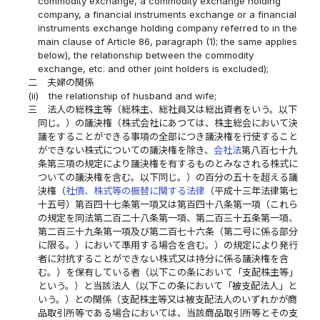
commodity exchange, a commodity exchange holding
company, a financial instruments exchange or a financial
instruments exchange holding company referred to in the
main clause of Article 86, paragraph (1); the same applies
below), the relationship between the commodity
exchange, etc. and other joint holders is excluded);
二
夫婦の関係
(ii)
the relationship of husband and wife;
三
法人の総株主等（総株主、総社員又は総出資者をいう。以下
同じ。）の議決権（株式会社にあつては、株主総会において決
議をすることができる事項の全部につき議決権を行使すること
ができない株式についての議決権を除き、
会社法
第八百七十九
条第三項の規定により議決権を有するものとみなされる株式に
ついての議決権を含む。以下同じ。）の百分の五十を超える議
決権（
社債、株式等の振替に関する法律
（平成十三年法律第七
十五号）第百四十七条第一項又は第百四十八条第一項（これら
の規定を同法第二百二十八条第一項、第二百三十五条第一項、
第二百三十九条第一項及び第二百七十六条（第二号に係る部分
に限る。）において準用する場合を含む。）の規定により発行
者に対抗することができない株式又は持分に係る議決権を含
む。）を保有している者（以下この条において「支配株主等」
という。）と当該法人（以下この条において「被支配法人」と
いう。）との関係（支配株主等又は被支配法人のいずれかが商
品取引所等である場合においては、当該商品取引所等とその支