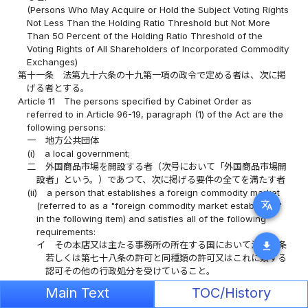
(Persons Who May Acquire or Hold the Subject Voting Rights
Not Less Than the Holding Ratio Threshold but Not More
Than 50 Percent of the Holding Ratio Threshold of the
Voting Rights of All Shareholders of Incorporated Commodity
Exchanges)
第十一条
法第九十六条の十九第一項の政令で定める者は、次に掲
げる者とする。
Article 11
The persons specified by Cabinet Order as
referred to in Article 96-19, paragraph (1) of the Act are the
following persons:
一
地方公共団体
(i)
a local government;
二
外国商品市場を開設する者（次号において「外国商品市場開
設者」という。）であつて、次に掲げる要件の全てを満たす者
(ii)
a person that establishes a foreign commodity market
translate
(referred to as a "foreign commodity market establisher"
in the following item) and satisfies all of the following
requirements:
イ
その本店又は主たる事務所の所在する国において法第九条
download
若しくは第七十八条の許可と同種類の許可又はこれに類する
認可その他の行政処分を受けていること。
(a)
the same type of license as a license under Article 9
Main Text
TOC/History
or Article 78 of the Act or authorization similar to them,