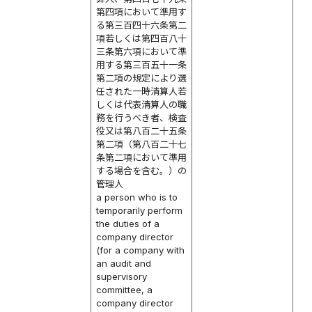
第四項において準用す
る第三百四十六条第二
項若しくは第四百八十
三条第六項において準
用する第三百五十一条
第二項の規定により選
任された一時清算人若
しくは代表清算人の職
務を行うべき者、検査
役又は第八百二十五条
第二項（第八百二十七
条第二項において準用
する場合を含む。）の
管理人
a person who is to
temporarily perform
the duties of a
company director
(for a company with
an audit and
supervisory
committee, a
company director