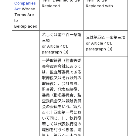
Term Deemed to Be
Term to Be
Companies
Replaced
Replaced with
Act
Whose
Terms Are
to
BeReplaced
若しくは第四百一条第
又は第四百一条第三項
三項
or Article 401,
or Article 401,
paragraph (3)
paragraph (3)
一時取締役（監査等委
員会設置会社にあって
は、監査等委員である
取締役又はそれ以外の
取締役）、会計参与、
監査役、代表取締役、
委員（指名委員会、監
査委員会又は報酬委員
会の委員をいう。第八
百七十四条第一号にお
いて同じ。）、執行役
若しくは代表執行役の
職務を行うべき者、清
算人、第四百七十九条