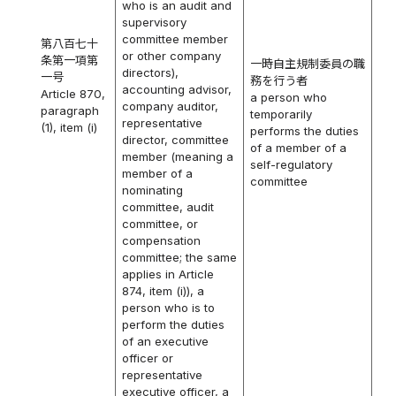
who is an audit and
supervisory
committee member
第八百七十
or other company
条第一項第
一時自主規制委員の職
directors),
一号
務を行う者
accounting advisor,
Article 870,
a person who
company auditor,
paragraph
temporarily
representative
(1), item (i)
performs the duties
director, committee
of a member of a
member (meaning a
self-regulatory
member of a
committee
nominating
committee, audit
committee, or
compensation
committee; the same
applies in Article
874, item (i)), a
person who is to
perform the duties
of an executive
officer or
representative
executive officer, a