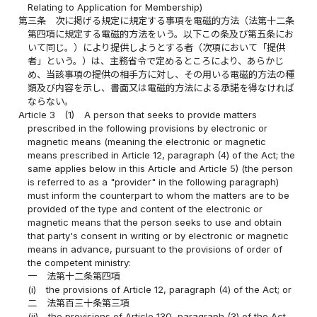
Relating to Application for Membership)
第三条
次に掲げる規定に規定する事項を電磁的方法（法第十二条
第四項に規定する電磁的方法をいう。以下この条及び第五条にお
いて同じ。）により提供しようとする者（次項において「提供
者」という。）は、主務省令で定めるところにより、あらかじ
め、当該事項の提供の相手方に対し、その用いる電磁的方法の種
類及び内容を示し、書面又は電磁的方法による承諾を得なければ
ならない。
Article 3
(1)
A person that seeks to provide matters
prescribed in the following provisions by electronic or
magnetic means (meaning the electronic or magnetic
means prescribed in Article 12, paragraph (4) of the Act; the
same applies below in this Article and Article 5) (the person
is referred to as a "provider" in the following paragraph)
must inform the counterpart to whom the matters are to be
provided of the type and content of the electronic or
magnetic means that the person seeks to use and obtain
that party's consent in writing or by electronic or magnetic
means in advance, pursuant to the provisions of order of
the competent ministry:
一
法第十二条第四項
(i)
the provisions of Article 12, paragraph (4) of the Act; or
二
法第百三十条第三項
(ii)
the provisions of Article 130, paragraph (3) of the Act.