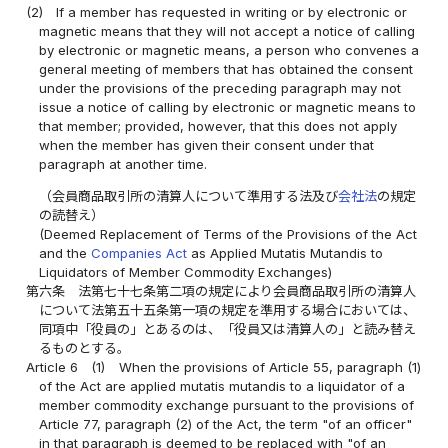
(2)
If a member has requested in writing or by electronic or
magnetic means that they will not accept a notice of calling
by electronic or magnetic means, a person who convenes a
general meeting of members that has obtained the consent
under the provisions of the preceding paragraph may not
issue a notice of calling by electronic or magnetic means to
that member; provided, however, that this does not apply
when the member has given their consent under that
paragraph at another time.
（会員商品取引所の清算人について準用する法及び
会社法
の規定
の読替え）
(Deemed Replacement of Terms of the Provisions of the Act
and the
Companies Act
as Applied Mutatis Mutandis to
Liquidators of Member Commodity Exchanges)
第六条
法第七十七条第二項の規定により会員商品取引所の清算人
について法第五十五条第一項の規定を準用する場合においては、
同項中「役員の」とあるのは、「役員又は清算人の」と読み替え
るものとする。
Article 6
(1)
When the provisions of Article 55, paragraph (1)
of the Act are applied mutatis mutandis to a liquidator of a
member commodity exchange pursuant to the provisions of
Article 77, paragraph (2) of the Act, the term "of an officer"
in that paragraph is deemed to be replaced with "of an