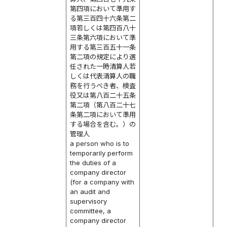
第四項において準用す
る第三百四十六条第二
項若しくは第四百八十
三条第六項において準
用する第三百五十一条
第二項の規定により選
任された一時清算人若
しくは代表清算人の職
務を行うべき者、検査
役又は第八百二十五条
第二項（第八百二十七
条第二項において準用
する場合を含む。）の
管理人
a person who is to
temporarily perform
the duties of a
company director
(for a company with
an audit and
supervisory
committee, a
company director