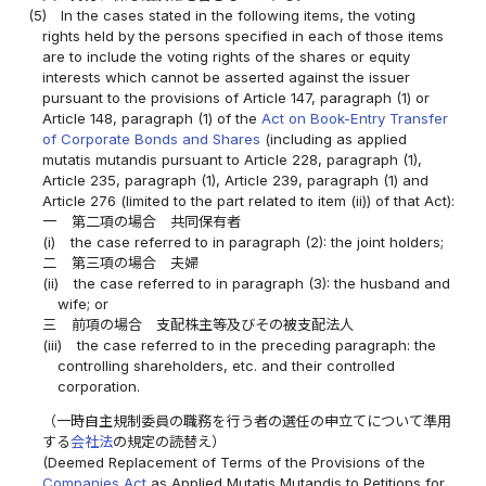
(5)
In the cases stated in the following items, the voting
rights held by the persons specified in each of those items
are to include the voting rights of the shares or equity
interests which cannot be asserted against the issuer
pursuant to the provisions of Article 147, paragraph (1) or
Article 148, paragraph (1) of the
Act on Book-Entry Transfer
of Corporate Bonds and Shares
(including as applied
mutatis mutandis pursuant to Article 228, paragraph (1),
Article 235, paragraph (1), Article 239, paragraph (1) and
Article 276 (limited to the part related to item (ii)) of that Act):
一
第二項の場合 共同保有者
(i)
the case referred to in paragraph (2): the joint holders;
二
第三項の場合 夫婦
(ii)
the case referred to in paragraph (3): the husband and
wife; or
三
前項の場合 支配株主等及びその被支配法人
(iii)
the case referred to in the preceding paragraph: the
controlling shareholders, etc. and their controlled
corporation.
（一時自主規制委員の職務を行う者の選任の申立てについて準用
する
会社法
の規定の読替え）
(Deemed Replacement of Terms of the Provisions of the
Companies Act
as Applied Mutatis Mutandis to Petitions for