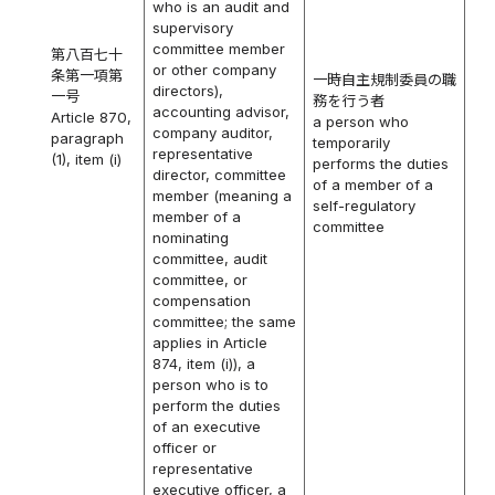
who is an audit and
supervisory
committee member
第八百七十
or other company
条第一項第
一時自主規制委員の職
directors),
一号
務を行う者
accounting advisor,
Article 870,
a person who
company auditor,
paragraph
temporarily
representative
(1), item (i)
performs the duties
director, committee
of a member of a
member (meaning a
self-regulatory
member of a
committee
nominating
committee, audit
committee, or
compensation
committee; the same
applies in Article
874, item (i)), a
person who is to
perform the duties
of an executive
officer or
representative
executive officer, a