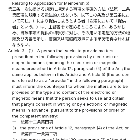
Relating to Application for Membership)
第三条
次に掲げる規定に規定する事項を電磁的方法（法第十二条
第四項に規定する電磁的方法をいう。以下この条及び第五条にお
いて同じ。）により提供しようとする者（次項において「提供
者」という。）は、主務省令で定めるところにより、あらかじ
め、当該事項の提供の相手方に対し、その用いる電磁的方法の種
類及び内容を示し、書面又は電磁的方法による承諾を得なければ
ならない。
Article 3
(1)
A person that seeks to provide matters
prescribed in the following provisions by electronic or
magnetic means (meaning the electronic or magnetic
means prescribed in Article 12, paragraph (4) of the Act; the
same applies below in this Article and Article 5) (the person
is referred to as a "provider" in the following paragraph)
must inform the counterpart to whom the matters are to be
provided of the type and content of the electronic or
magnetic means that the person seeks to use and obtain
that party's consent in writing or by electronic or magnetic
means in advance, pursuant to the provisions of order of
the competent ministry:
一
法第十二条第四項
(i)
the provisions of Article 12, paragraph (4) of the Act; or
二
法第百三十条第三項
(ii)
the provisions of Article 130, paragraph (3) of the Act.