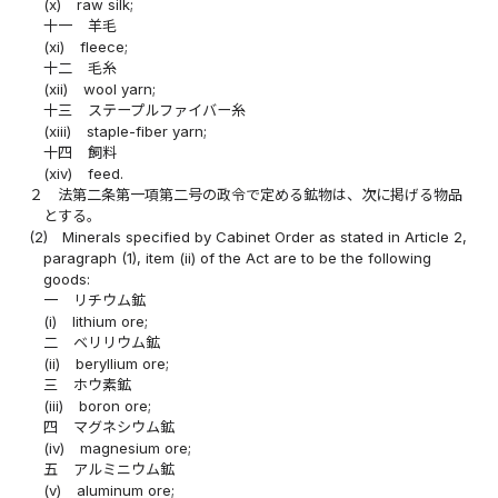
(x)
raw silk;
十一
羊毛
(xi)
fleece;
十二
毛糸
(xii)
wool yarn;
十三
ステープルファイバー糸
(xiii)
staple-fiber yarn;
十四
飼料
(xiv)
feed.
２
法第二条第一項第二号の政令で定める鉱物は、次に掲げる物品
とする。
(2)
Minerals specified by Cabinet Order as stated in Article 2,
paragraph (1), item (ii) of the Act are to be the following
goods:
一
リチウム鉱
(i)
lithium ore;
二
ベリリウム鉱
(ii)
beryllium ore;
三
ホウ素鉱
(iii)
boron ore;
四
マグネシウム鉱
(iv)
magnesium ore;
五
アルミニウム鉱
(v)
aluminum ore;