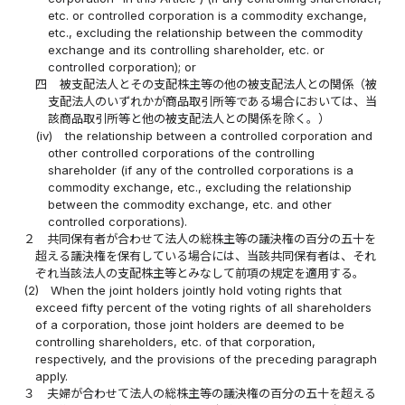
etc. or controlled corporation is a commodity exchange,
etc., excluding the relationship between the commodity
exchange and its controlling shareholder, etc. or
controlled corporation); or
四
被支配法人とその支配株主等の他の被支配法人との関係（被
支配法人のいずれかが商品取引所等である場合においては、当
該商品取引所等と他の被支配法人との関係を除く。）
(iv)
the relationship between a controlled corporation and
other controlled corporations of the controlling
shareholder (if any of the controlled corporations is a
commodity exchange, etc., excluding the relationship
between the commodity exchange, etc. and other
controlled corporations).
２
共同保有者が合わせて法人の総株主等の議決権の百分の五十を
超える議決権を保有している場合には、当該共同保有者は、それ
ぞれ当該法人の支配株主等とみなして前項の規定を適用する。
(2)
When the joint holders jointly hold voting rights that
exceed fifty percent of the voting rights of all shareholders
of a corporation, those joint holders are deemed to be
controlling shareholders, etc. of that corporation,
respectively, and the provisions of the preceding paragraph
apply.
３
夫婦が合わせて法人の総株主等の議決権の百分の五十を超える