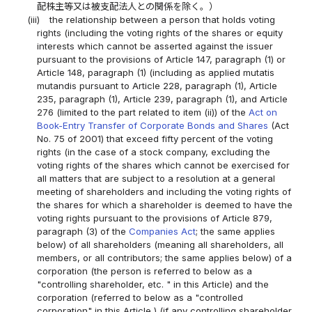
配株主等又は被支配法人との関係を除く。）
(iii)
the relationship between a person that holds voting
rights (including the voting rights of the shares or equity
interests which cannot be asserted against the issuer
pursuant to the provisions of Article 147, paragraph (1) or
Article 148, paragraph (1) (including as applied mutatis
mutandis pursuant to Article 228, paragraph (1), Article
235, paragraph (1), Article 239, paragraph (1), and Article
276 (limited to the part related to item (ii)) of the
Act on
Book-Entry Transfer of Corporate Bonds and Shares
(Act
No. 75 of 2001) that exceed fifty percent of the voting
rights (in the case of a stock company, excluding the
voting rights of the shares which cannot be exercised for
all matters that are subject to a resolution at a general
meeting of shareholders and including the voting rights of
the shares for which a shareholder is deemed to have the
voting rights pursuant to the provisions of Article 879,
paragraph (3) of the
Companies Act
; the same applies
below) of all shareholders (meaning all shareholders, all
members, or all contributors; the same applies below) of a
corporation (the person is referred to below as a
"controlling shareholder, etc. " in this Article) and the
corporation (referred to below as a "controlled
corporation" in this Article ) (if any controlling shareholder,