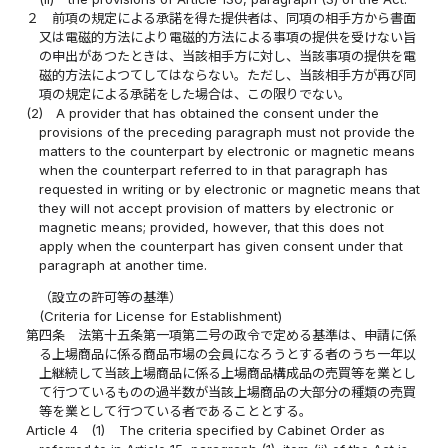
２
前項の規定による承諾を得た提供者は、同項の相手方から書面
又は電磁的方法により電磁的方法による事項の提供を受けない旨
の申出があつたときは、当該相手方に対し、当該事項の提供を電
磁的方法によつてしてはならない。ただし、当該相手方が再び同
項の規定による承諾をした場合は、この限りでない。
(2)
A provider that has obtained the consent under the
provisions of the preceding paragraph must not provide the
matters to the counterpart by electronic or magnetic means
when the counterpart referred to in that paragraph has
requested in writing or by electronic or magnetic means that
they will not accept provision of matters by electronic or
magnetic means; provided, however, that this does not
apply when the counterpart has given consent under that
paragraph at another time.
（設立の許可等の基準）
(Criteria for License for Establishment)
第四条
法第十五条第一項第二号の政令で定める基準は、申請に係
る上場商品に係る商品市場の会員になろうとする者のうち一年以
上継続して当該上場商品に係る上場商品構成品の売買等を業とし
て行つているものの過半数が当該上場商品の大部分の種類の売買
等を業として行つている者であることとする。
Article 4
(1)
The criteria specified by Cabinet Order as