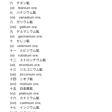
六
チタン鉱
(vi)
titanium ore;
七
バナジウム鉱
(vii)
vanadium ore;
八
ガリウム鉱
(viii)
gallium ore;
九
ゲルマニウム鉱
(ix)
germanium ore;
十
セレン鉱
(x)
selenium ore;
十一
ルビジウム鉱
(xi)
rubidium ore;
十二
ストロンチウム鉱
(xii)
strontium ore;
十三
ジルコニウム鉱
(xiii)
zirconium ore;
十四
ニオブ鉱
(xiv)
niobium ore;
十五
白金属鉱
(xv)
platinum ore;
十六
カドミウム鉱
(xvi)
cadmium ore;
十七
インジウム鉱