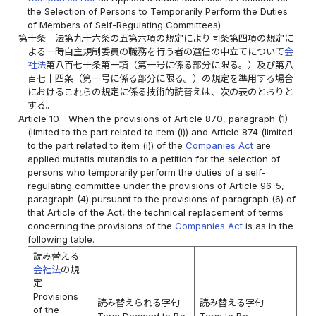
the Selection of Persons to Temporarily Perform the Duties
of Members of Self-Regulating Committees)
第十条
法第九十六条の五第六項の規定により同条第四項の規定に
よる一時自主規制委員の職務を行う者の選任の申立てについて
会
社法
第八百七十条第一項（第一号に係る部分に限る。）及び第八
百七十四条（第一号に係る部分に限る。）の規定を準用する場合
におけるこれらの規定に係る技術的読替えは、次の表のとおりと
する。
Article 10
When the provisions of Article 870, paragraph (1)
(limited to the part related to item (i)) and Article 874 (limited
to the part related to item (i)) of the
Companies Act
are
applied mutatis mutandis to a petition for the selection of
persons who temporarily perform the duties of a self-
regulating committee under the provisions of Article 96-5,
paragraph (4) pursuant to the provisions of paragraph (6) of
that Article of the Act, the technical replacement of terms
concerning the provisions of the
Companies Act
is as in the
following table.
読み替える
会社法
の規
定
Provisions
読み替えられる字句
読み替える字句
of the