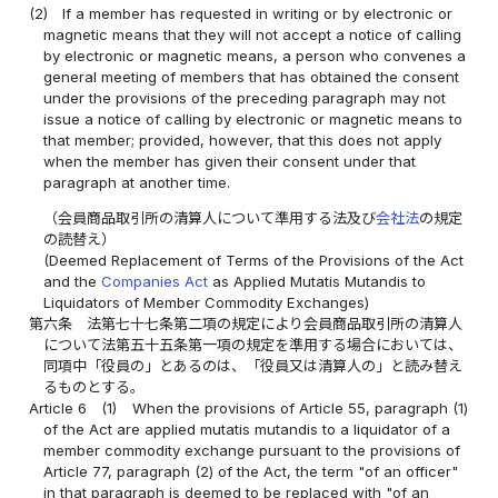
(2)
If a member has requested in writing or by electronic or
magnetic means that they will not accept a notice of calling
by electronic or magnetic means, a person who convenes a
general meeting of members that has obtained the consent
under the provisions of the preceding paragraph may not
issue a notice of calling by electronic or magnetic means to
that member; provided, however, that this does not apply
when the member has given their consent under that
paragraph at another time.
（会員商品取引所の清算人について準用する法及び
会社法
の規定
の読替え）
(Deemed Replacement of Terms of the Provisions of the Act
and the
Companies Act
as Applied Mutatis Mutandis to
Liquidators of Member Commodity Exchanges)
第六条
法第七十七条第二項の規定により会員商品取引所の清算人
について法第五十五条第一項の規定を準用する場合においては、
同項中「役員の」とあるのは、「役員又は清算人の」と読み替え
るものとする。
Article 6
(1)
When the provisions of Article 55, paragraph (1)
of the Act are applied mutatis mutandis to a liquidator of a
member commodity exchange pursuant to the provisions of
Article 77, paragraph (2) of the Act, the term "of an officer"
in that paragraph is deemed to be replaced with "of an