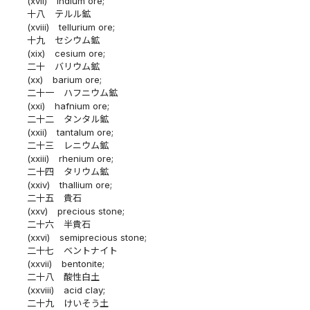
(xvii)
indium ore;
十八
テルル鉱
(xviii)
tellurium ore;
十九
セシウム鉱
(xix)
cesium ore;
二十
バリウム鉱
(xx)
barium ore;
二十一
ハフニウム鉱
(xxi)
hafnium ore;
二十二
タンタル鉱
(xxii)
tantalum ore;
二十三
レニウム鉱
(xxiii)
rhenium ore;
二十四
タリウム鉱
(xxiv)
thallium ore;
二十五
貴石
(xxv)
precious stone;
二十六
半貴石
(xxvi)
semiprecious stone;
二十七
ベントナイト
(xxvii)
bentonite;
二十八
酸性白土
(xxviii)
acid clay;
二十九
けいそう土