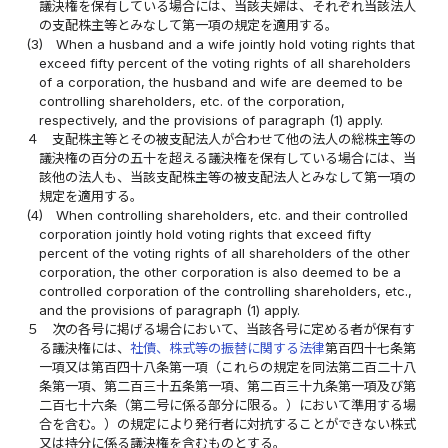
議決権を保有している場合には、当該夫婦は、それぞれ当該法人
の支配株主等とみなして第一項の規定を適用する。
(3)
When a husband and a wife jointly hold voting rights that
exceed fifty percent of the voting rights of all shareholders
of a corporation, the husband and wife are deemed to be
controlling shareholders, etc. of the corporation,
respectively, and the provisions of paragraph (1) apply.
４
支配株主等とその被支配法人が合わせて他の法人の総株主等の
議決権の百分の五十を超える議決権を保有している場合には、当
該他の法人も、当該支配株主等の被支配法人とみなして第一項の
規定を適用する。
(4)
When controlling shareholders, etc. and their controlled
corporation jointly hold voting rights that exceed fifty
percent of the voting rights of all shareholders of the other
corporation, the other corporation is also deemed to be a
controlled corporation of the controlling shareholders, etc.,
and the provisions of paragraph (1) apply.
５
次の各号に掲げる場合において、当該各号に定める者が保有す
る議決権には、
社債、株式等の振替に関する法律
第百四十七条第
一項又は第百四十八条第一項（これらの規定を同法第二百二十八
条第一項、第二百三十五条第一項、第二百三十九条第一項及び第
二百七十六条（第二号に係る部分に限る。）において準用する場
合を含む。）の規定により発行者に対抗することができない株式
又は持分に係る議決権を含むものとする。