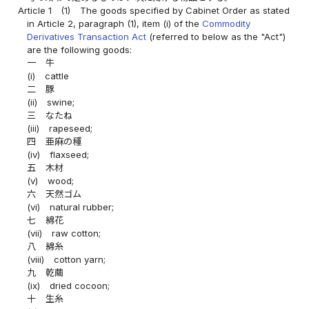
Article 1
(1)
The goods specified by Cabinet Order as stated
in Article 2, paragraph (1), item (i) of the
Commodity
Derivatives Transaction Act
(referred to below as the "Act")
are the following goods:
一
牛
(i)
cattle
二
豚
(ii)
swine;
三
なたね
(iii)
rapeseed;
四
亜麻の種
(iv)
flaxseed;
五
木材
(v)
wood;
六
天然ゴム
(vi)
natural rubber;
七
綿花
(vii)
raw cotton;
八
綿糸
(viii)
cotton yarn;
九
乾繭
(ix)
dried cocoon;
十
生糸