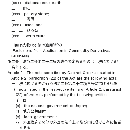
(xxix)
diatomaceous earth;
三十
陶石
(xxx)
pottery stone;
三十一
雲母
(xxxi)
mica; and
三十二
ひる石
(xxxii)
vermiculite.
（商品先物取引業の適用除外）
(Exclusions from Application in Commodity Derivatives
Business)
第二条
法第二条第二十二項の政令で定めるものは、次に掲げる行
為とする。
Article 2
The acts specified by Cabinet Order as stated in
Article 2, paragraph (22) of the Act are the following acts:
一
次に掲げる者が行う法第二条第二十二項各号に掲げる行為
(i)
acts listed in the respective items of Article 2, paragraph
(22) of the Act, performed by the following entities:
イ
国
(a)
the national government of Japan;
ロ
地方公共団体
(b)
local governments;
ハ
外国政府その他の外国の法令上イ及びロに掲げる者に相当
する者