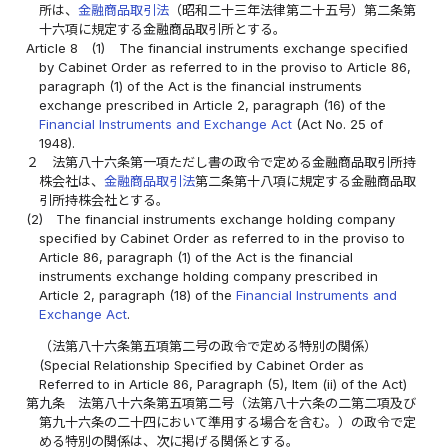
所は、
金融商品取引法
（昭和二十三年法律第二十五号）第二条第
十六項に規定する金融商品取引所とする。
Article 8
(1)
The financial instruments exchange specified
by Cabinet Order as referred to in the proviso to Article 86,
paragraph (1) of the Act is the financial instruments
exchange prescribed in Article 2, paragraph (16) of the
Financial Instruments and Exchange Act
(Act No. 25 of
1948).
２
法第八十六条第一項ただし書の政令で定める金融商品取引所持
株会社は、
金融商品取引法
第二条第十八項に規定する金融商品取
引所持株会社とする。
(2)
The financial instruments exchange holding company
specified by Cabinet Order as referred to in the proviso to
Article 86, paragraph (1) of the Act is the financial
instruments exchange holding company prescribed in
Article 2, paragraph (18) of the
Financial Instruments and
Exchange Act
.
（法第八十六条第五項第二号の政令で定める特別の関係）
(Special Relationship Specified by Cabinet Order as
Referred to in Article 86, Paragraph (5), Item (ii) of the Act)
第九条
法第八十六条第五項第二号（法第八十六条の二第二項及び
第九十六条の二十四において準用する場合を含む。）の政令で定
める特別の関係は、次に掲げる関係とする。