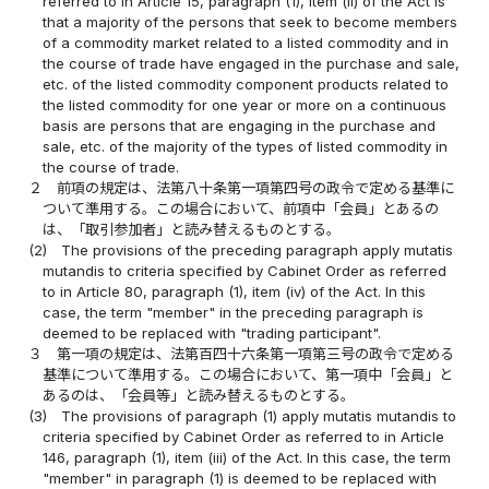
referred to in Article 15, paragraph (1), item (ii) of the Act is
that a majority of the persons that seek to become members
of a commodity market related to a listed commodity and in
the course of trade have engaged in the purchase and sale,
etc. of the listed commodity component products related to
the listed commodity for one year or more on a continuous
basis are persons that are engaging in the purchase and
sale, etc. of the majority of the types of listed commodity in
the course of trade.
２
前項の規定は、法第八十条第一項第四号の政令で定める基準に
ついて準用する。この場合において、前項中「会員」とあるの
は、「取引参加者」と読み替えるものとする。
(2)
The provisions of the preceding paragraph apply mutatis
mutandis to criteria specified by Cabinet Order as referred
to in Article 80, paragraph (1), item (iv) of the Act. In this
case, the term "member" in the preceding paragraph is
deemed to be replaced with "trading participant".
３
第一項の規定は、法第百四十六条第一項第三号の政令で定める
基準について準用する。この場合において、第一項中「会員」と
あるのは、「会員等」と読み替えるものとする。
(3)
The provisions of paragraph (1) apply mutatis mutandis to
criteria specified by Cabinet Order as referred to in Article
146, paragraph (1), item (iii) of the Act. In this case, the term
"member" in paragraph (1) is deemed to be replaced with