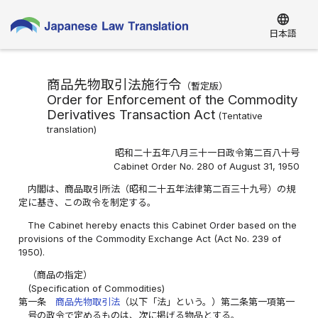
language
日本語
商品先物取引法施行令
（
暫定版
）
Order for Enforcement of the Commodity
Derivatives Transaction Act
(
Tentative
translation
)
昭和二十五年八月三十一日政令第二百八十号
Cabinet Order No. 280 of August 31, 1950
内閣は、商品取引所法（昭和二十五年法律第二百三十九号）の規
定に基き、この政令を制定する。
The Cabinet hereby enacts this Cabinet Order based on the
provisions of the Commodity Exchange Act (Act No. 239 of
1950).
（商品の指定）
(Specification of Commodities)
第一条
商品先物取引法
（以下「法」という。）第二条第一項第一
号の政令で定めるものは、次に掲げる物品とする。