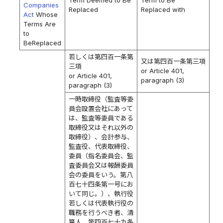
Term Deemed to Be
Term to Be
Companies
Replaced
Replaced with
Act
Whose
Terms Are
to
BeReplaced
若しくは第四百一条第
又は第四百一条第三項
三項
or Article 401,
or Article 401,
paragraph (3)
paragraph (3)
一時取締役（監査等委
員会設置会社にあって
は、監査等委員である
取締役又はそれ以外の
取締役）、会計参与、
監査役、代表取締役、
委員（指名委員会、監
査委員会又は報酬委員
会の委員をいう。第八
百七十四条第一号にお
いて同じ。）、執行役
若しくは代表執行役の
職務を行うべき者、清
算人、第四百七十九条