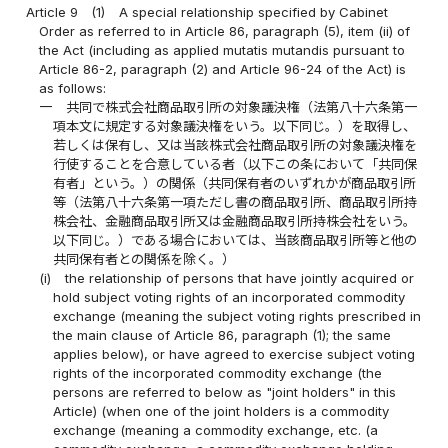
Article 9
(1)
A special relationship specified by Cabinet
Order as referred to in Article 86, paragraph (5), item (ii) of
the Act (including as applied mutatis mutandis pursuant to
Article 86-2, paragraph (2) and Article 96-24 of the Act) is
as follows:
一
共同で株式会社商品取引所の対象議決権（法第八十六条第一
項本文に規定する対象議決権をいう。以下同じ。）を取得し、
若しくは保有し、又は当該株式会社商品取引所の対象議決権を
行使することを合意している者（以下この条において「共同保
有者」という。）の関係（共同保有者のいずれかが商品取引所
等（法第八十六条第一項ただし書の商品取引所、商品取引所持
株会社、金融商品取引所又は金融商品取引所持株会社をいう。
以下同じ。）である場合においては、当該商品取引所等と他の
共同保有者との関係を除く。）
(i)
the relationship of persons that have jointly acquired or
hold subject voting rights of an incorporated commodity
exchange (meaning the subject voting rights prescribed in
the main clause of Article 86, paragraph (1); the same
applies below), or have agreed to exercise subject voting
rights of the incorporated commodity exchange (the
persons are referred to below as "joint holders" in this
Article) (when one of the joint holders is a commodity
exchange (meaning a commodity exchange, etc. (a