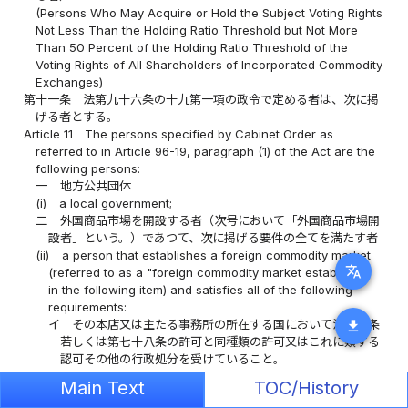
(Persons Who May Acquire or Hold the Subject Voting Rights
Not Less Than the Holding Ratio Threshold but Not More
Than 50 Percent of the Holding Ratio Threshold of the
Voting Rights of All Shareholders of Incorporated Commodity
Exchanges)
第十一条
法第九十六条の十九第一項の政令で定める者は、次に掲
げる者とする。
Article 11
The persons specified by Cabinet Order as
referred to in Article 96-19, paragraph (1) of the Act are the
following persons:
一
地方公共団体
(i)
a local government;
二
外国商品市場を開設する者（次号において「外国商品市場開
設者」という。）であつて、次に掲げる要件の全てを満たす者
(ii)
a person that establishes a foreign commodity market
translate
(referred to as a "foreign commodity market establisher"
in the following item) and satisfies all of the following
requirements:
イ
その本店又は主たる事務所の所在する国において法第九条
download
若しくは第七十八条の許可と同種類の許可又はこれに類する
認可その他の行政処分を受けていること。
(a)
the same type of license as a license under Article 9
Main Text
TOC/History
or Article 78 of the Act or authorization similar to them,