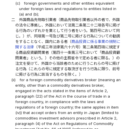
(c)
foreign governments and other entities equivalent
under foreign laws and regulations to entities listed in
(a) and (b);
二
外国商品先物取引業者（商品先物取引業者以外の者で、外国
の法令に準拠し、外国において法第二条第二十二項各号に掲げ
る行為のいずれかを業として行う者をいう。第四号において同
じ。）が、同項第一号及び第二号に掲げる行為についての勧誘
をすることなく、国内にある者（
商品投資に係る事業の規制に
関する法律
（平成三年法律第六十六号）第二条第四項に規定す
る商品投資顧問業者（第四十一条第三号において「商品投資顧
問業者」という。）その他の主務省令で定める者に限る。）の
注文を受けて、外国から当該者のために行うこれらの号に掲げ
る行為（これらの号に規定する取次ぎを行う行為に限り、前号
に掲げる行為に該当するものを除く。）
(ii)
for a foreign commodity derivatives broker (meaning an
entity, other than a commodity derivatives broker,
engaged in the acts stated in the items of Article 2,
paragraph (22) of the Act in the course of trade in a
foreign country, in compliance with the laws and
regulations of a foreign country; the same applies in item
(iv)) that accept orders from an entity in Japan (limited to
commodities investment advisors prescribed in Article 2,
paragraph (4) of the Act on Regulations of Commodity