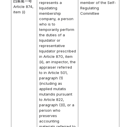
四条第一号
represents a
member of the Self-
Article 874,
liquidating
Regulating
item (i)
membership
Committee
company, a person
who is to
temporarily perform
the duties of a
liquidator or
representative
liquidator prescribed
in Article 870, item
(ii), an inspector, the
appraiser referred
to in Article 501,
paragraph (1)
(including as
applied mutatis
mutandis pursuant
to Article 822,
paragraph (3)), or a
person who
preserves
accounting
materials referred to