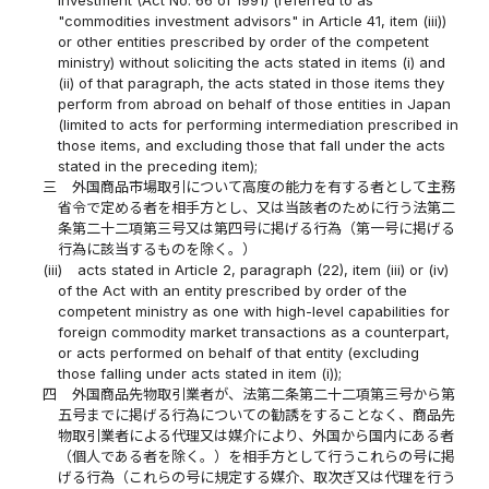
Investment (Act No. 66 of 1991) (referred to as
"commodities investment advisors" in Article 41, item (iii))
or other entities prescribed by order of the competent
ministry) without soliciting the acts stated in items (i) and
(ii) of that paragraph, the acts stated in those items they
perform from abroad on behalf of those entities in Japan
(limited to acts for performing intermediation prescribed in
those items, and excluding those that fall under the acts
stated in the preceding item);
三
外国商品市場取引について高度の能力を有する者として主務
省令で定める者を相手方とし、又は当該者のために行う法第二
条第二十二項第三号又は第四号に掲げる行為（第一号に掲げる
行為に該当するものを除く。）
(iii)
acts stated in Article 2, paragraph (22), item (iii) or (iv)
of the Act with an entity prescribed by order of the
competent ministry as one with high-level capabilities for
foreign commodity market transactions as a counterpart,
or acts performed on behalf of that entity (excluding
those falling under acts stated in item (i));
四
外国商品先物取引業者が、法第二条第二十二項第三号から第
五号までに掲げる行為についての勧誘をすることなく、商品先
物取引業者による代理又は媒介により、外国から国内にある者
（個人である者を除く。）を相手方として行うこれらの号に掲
げる行為（これらの号に規定する媒介、取次ぎ又は代理を行う