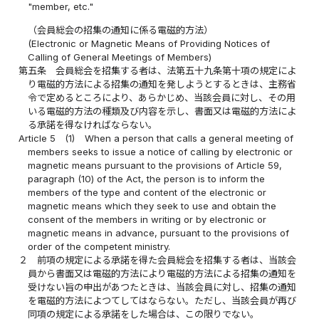
"member, etc."
（会員総会の招集の通知に係る電磁的方法）
(Electronic or Magnetic Means of Providing Notices of
Calling of General Meetings of Members)
第五条
会員総会を招集する者は、法第五十九条第十項の規定によ
り電磁的方法による招集の通知を発しようとするときは、主務省
令で定めるところにより、あらかじめ、当該会員に対し、その用
いる電磁的方法の種類及び内容を示し、書面又は電磁的方法によ
る承諾を得なければならない。
Article 5
(1)
When a person that calls a general meeting of
members seeks to issue a notice of calling by electronic or
magnetic means pursuant to the provisions of Article 59,
paragraph (10) of the Act, the person is to inform the
members of the type and content of the electronic or
magnetic means which they seek to use and obtain the
consent of the members in writing or by electronic or
magnetic means in advance, pursuant to the provisions of
order of the competent ministry.
２
前項の規定による承諾を得た会員総会を招集する者は、当該会
員から書面又は電磁的方法により電磁的方法による招集の通知を
受けない旨の申出があつたときは、当該会員に対し、招集の通知
を電磁的方法によつてしてはならない。ただし、当該会員が再び
同項の規定による承諾をした場合は、この限りでない。