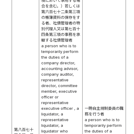
項において準用する場
合を含む。）若しくは
第六百七十二条第三項
の帳簿資料の保存をす
る者、社債管理者の特
別代理人又は第七百十
四条第三項の事務を承
継する社債管理者
a person who is to
temporarily perform
the duties of a
company director,
accounting advisor,
company auditor,
representative
director, committee
member, executive
officer or
representative
executive officer , a
一時自主規制委員の職
liquidator, a
務を行う者
representative
a person who is to
liquidator, a
temporarily perform
第八百七十
liquidator who
the duties of a