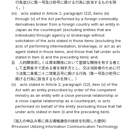
行為並びに第一号及び前号に掲げる行為に該当するものを除
く。）
(iv)
acts stated in Article 2, paragraph (22), items (iii)
through (v) of the Act performed by a foreign commodity
derivatives broker from a foreign country with an entity in
Japan as the counterpart (excluding entities that are
individuals) through agency or brokerage without
solicitation of the acts stated in those items (excluding the
acts of performing intermediation, brokerage, or act as an
agent stated in those items, and those that fall under acts
stated in item (i) and the preceding item); and;
五
人的関係若しくは資本関係において密接な関係を有する者と
して主務省令で定める者を相手方とし、又は当該者のために行
う法第二条第二十二項第五号に掲げる行為（第一号及び前号に
掲げる行為に該当するものを除く。）
(v)
acts stated in Article 2, paragraph (22), item (v) of the
Act with an entity prescribed by order of the competent
ministry as an entity with a close personal relationship or
a close capital relationship as a counterpart, or acts
performed on behalf of the entity (excluding those that fall
under acts stated in item (i) and the preceding item).
（加入の申込み等に係る情報通信の技術を利用した提供）
(Provision Utilizing Information Communication Technology