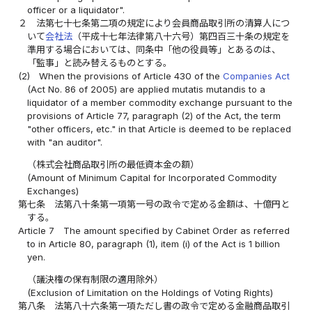
officer or a liquidator".
２
法第七十七条第二項の規定により会員商品取引所の清算人につ
いて
会社法
（平成十七年法律第八十六号）第四百三十条の規定を
準用する場合においては、同条中「他の役員等」とあるのは、
「監事」と読み替えるものとする。
(2)
When the provisions of Article 430 of the
Companies Act
(Act No. 86 of 2005) are applied mutatis mutandis to a
liquidator of a member commodity exchange pursuant to the
provisions of Article 77, paragraph (2) of the Act, the term
"other officers, etc." in that Article is deemed to be replaced
with "an auditor".
（株式会社商品取引所の最低資本金の額）
(Amount of Minimum Capital for Incorporated Commodity
Exchanges)
第七条
法第八十条第一項第一号の政令で定める金額は、十億円と
する。
Article 7
The amount specified by Cabinet Order as referred
to in Article 80, paragraph (1), item (i) of the Act is 1 billion
yen.
（議決権の保有制限の適用除外）
(Exclusion of Limitation on the Holdings of Voting Rights)
第八条
法第八十六条第一項ただし書の政令で定める金融商品取引