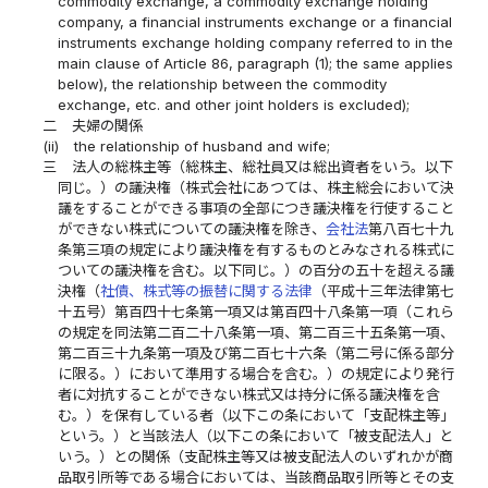
commodity exchange, a commodity exchange holding
company, a financial instruments exchange or a financial
instruments exchange holding company referred to in the
main clause of Article 86, paragraph (1); the same applies
below), the relationship between the commodity
exchange, etc. and other joint holders is excluded);
二
夫婦の関係
(ii)
the relationship of husband and wife;
三
法人の総株主等（総株主、総社員又は総出資者をいう。以下
同じ。）の議決権（株式会社にあつては、株主総会において決
議をすることができる事項の全部につき議決権を行使すること
ができない株式についての議決権を除き、
会社法
第八百七十九
条第三項の規定により議決権を有するものとみなされる株式に
ついての議決権を含む。以下同じ。）の百分の五十を超える議
決権（
社債、株式等の振替に関する法律
（平成十三年法律第七
十五号）第百四十七条第一項又は第百四十八条第一項（これら
の規定を同法第二百二十八条第一項、第二百三十五条第一項、
第二百三十九条第一項及び第二百七十六条（第二号に係る部分
に限る。）において準用する場合を含む。）の規定により発行
者に対抗することができない株式又は持分に係る議決権を含
む。）を保有している者（以下この条において「支配株主等」
という。）と当該法人（以下この条において「被支配法人」と
いう。）との関係（支配株主等又は被支配法人のいずれかが商
品取引所等である場合においては、当該商品取引所等とその支