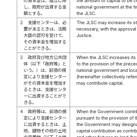
の資本金は、設立に際
the amount of capital to be c
し、政府が出資する金
national government at the t
額とする。
the JLSC.
２
支援センターは、必
The JLSC may increase its st
要があるときは、法務
necessary, with the approval 
大臣の認可を受けて、
Justice.
その資本金を増加する
ことができる。
３
政府及び地方公共団
When the JLSC increases its 
体（以下「政府等」と
to the provision of the prece
いう。）は、前項の規
national government and loc
定により支援センター
(hereinafter collectively ref
がその資本金を増加す
may contribute capital.
るときは、支援センタ
ーに出資することがで
きる。
４
政府等は、前項の規
When the Government contrib
定により支援センター
pursuant to the provision of
に出資するときは、土
the Government may designa
地、建物その他の土地
capital contribution as contri