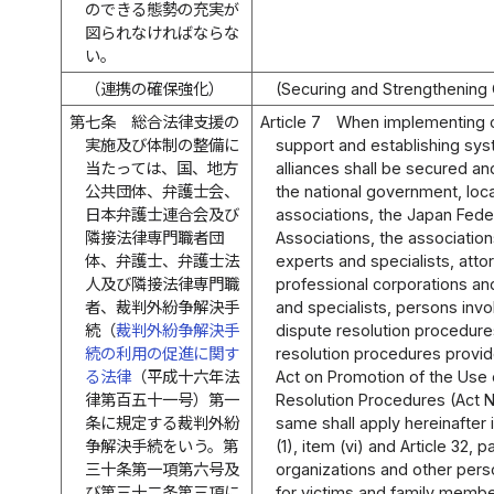
のできる態勢の充実が
図られなければならな
い。
（連携の確保強化）
(Securing and Strengthening 
第七条
総合法律支援の
Article 7
When implementing 
実施及び体制の整備に
support and establishing sys
当たっては、国、地方
alliances shall be secured 
公共団体、弁護士会、
the national government, loc
日本弁護士連合会及び
associations, the Japan Fede
隣接法律専門職者団
Associations, the association
体、弁護士、弁護士法
experts and specialists, attor
人及び隣接法律専門職
professional corporations an
者、裁判外紛争解決手
and specialists, persons invol
続（
裁判外紛争解決手
dispute resolution procedures
続の利用の促進に関す
resolution procedures provided
る法律
（平成十六年法
Act on Promotion of the Use 
律第百五十一号）第一
Resolution Procedures (Act N
条に規定する裁判外紛
same shall apply hereinafter 
争解決手続をいう。第
(1), item (vi) and Article 32, 
三十条第一項第六号及
organizations and other pers
び第三十二条第三項に
for victims and family membe