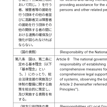
おいて同じ。）を行う
providing assistance for the
者、被害者等の援助を
persons and other related p
行う団体その他の者並
びに高齢者又は障害者
の援助を行う団体その
他の関係する者の間に
おける連携の確保及び
強化が図られなければ
ならない。
（国の責務）
(Responsibility of the Natio
第八条
国は、第二条に
Article 8
The national governm
定める基本理念（以下
responsibility of establishin
「基本理念」とい
comprehensive measures for
う。）にのっとり、総
comprehensive legal support
合法律支援の実施及び
of systems, observing the ba
体制の整備に関する施
Article 2 (hereinafter referre
策を総合的に策定し、
Principles").
及び実施する責務を有
する。
（地方公共団体の責
(Responsibilities of Local G