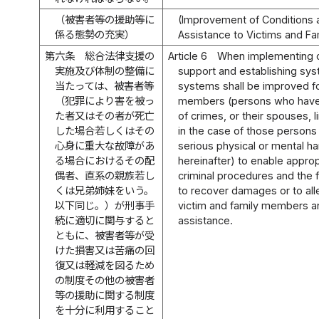
（被害者等の援助等に
(Improvement of Conditions 
係る態勢の充実）
Assistance to Victims and F
第六条
総合法律支援の
Article 6
When implementing 
実施及び体制の整備に
support and establishing sys
当たっては、被害者等
systems shall be improved fo
（犯罪により害を被っ
members (persons who have 
た者又はその者が死亡
of crimes, or their spouses, li
した場合若しくはその
in the case of those persons
心身に重大な故障があ
serious physical or mental h
る場合におけるその配
hereinafter) to enable appropr
偶者、直系の親族若し
criminal procedures and the fu
くは兄弟姉妹をいう。
to recover damages or to alle
以下同じ。）が刑事手
victim and family members a
続に適切に関与すると
assistance.
ともに、被害者等が受
けた損害又は苦痛の回
復又は軽減を図るため
の制度その他の被害者
等の援助に関する制度
を十分に利用すること