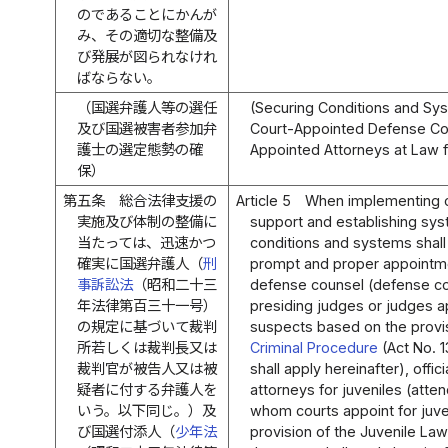
のであることにかんが
み、その適切な整備及
び発展が図られなけれ
ばならない。
（国選弁護人等の選任
(Securing Conditions and Sy
及び国選被害者参加弁
Court-Appointed Defense Cou
護士の選定態勢の確
Appointed Attorneys at Law f
保）
第五条
総合法律支援の
Article 5
When implementing 
実施及び体制の整備に
support and establishing sy
当たっては、迅速かつ
conditions and systems shall
確実に国選弁護人（
刑
prompt and proper appointm
事訴訟法
（昭和二十三
defense counsel (defense c
年法律第百三十一号）
presiding judges or judges a
の規定に基づいて裁判
suspects based on the provi
所若しくは裁判長又は
Criminal Procedure
(Act No. 1
裁判官が被告人又は被
shall apply hereinafter), offi
疑者に付する弁護人を
attorneys for juveniles (att
いう。以下同じ。）及
whom courts appoint for juv
び国選付添人（
少年法
provision of the Juvenile Law