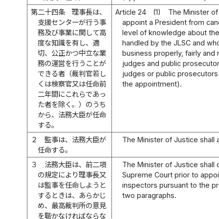
第二十四条
理事長は、
Article 24
(1)
The Minister of
支援センターが行う事
appoint a President from ca
務及び事業に関して高
level of knowledge about the
度な知識を有し、適
handled by the JLSC and wh
切、公正かつ中立な業
business properly, fairly and 
務の運営を行うことが
judges and public prosecuto
できる者（裁判官若し
judges or public prosecutors 
くは検察官又は任命前
the appointment).
二年間にこれらであっ
た者を除く。）のうち
から、法務大臣が任命
する。
２
監事は、法務大臣が
The Minister of Justice shall
任命する。
３
法務大臣は、前二項
The Minister of Justice shall 
の規定により理事長又
Supreme Court prior to appoi
は監事を任命しようと
inspectors pursuant to the p
するときは、あらかじ
two paragraphs.
め、最高裁判所の意見
を聴かなければならな