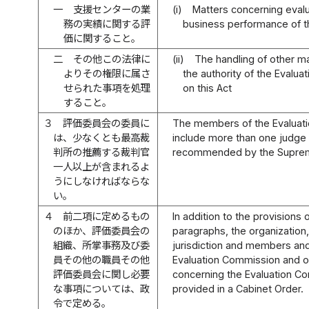
一
支援センターの業
(i)
Matters concerning evalu
務の実績に関する評
business performance of 
価に関すること。
二
その他この法律に
(ii)
The handling of other ma
よりその権限に属さ
the authority of the Evalu
せられた事項を処理
on this Act
すること。
３
評価委員会の委員に
The members of the Evaluati
は、少なくとも最高裁
include more than one judg
判所の推薦する裁判官
recommended by the Suprem
一人以上が含まれるよ
うにしなければならな
い。
４
前二項に定めるもの
In addition to the provisions
のほか、評価委員会の
paragraphs, the organization,
組織、所掌事務及び委
jurisdiction and members and 
員その他の職員その他
Evaluation Commission and o
評価委員会に関し必要
concerning the Evaluation Co
な事項については、政
provided in a Cabinet Order.
令で定める。