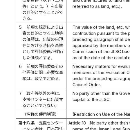
の定着物（以下「土地
and other fixtures to land (he
等」という。）を出資
referred to as land, etc.).
の目的とすることがで
きる。
５
前項の規定により出
The value of the land, etc. wh
資の目的とする土地等
contribution pursuant to the 
の価額は、出資の日現
preceding paragraph shall be
在における時価を基準
appraised by the members of
として評価委員が評価
Commission of the JLSC bas
した価額とする。
as of the date of the capital 
６
前項の評価委員その
Necessary matters for evaluat
他評価に関し必要な事
members of the Evaluation 
項は、政令で定める。
under the preceding paragrap
Cabinet Order.
７
政府等以外の者は、
No party other than the Gov
支援センターに出資す
capital to the JLSC.
ることができない。
（名称の使用制限）
(Restriction on Use of the N
第十八条
支援センター
Article 18
No party other than
でない者は、日本司法
name of the Japan Legal Sup