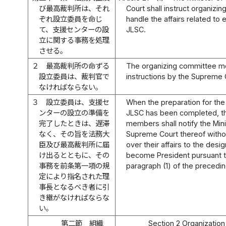
び最高裁判所は、それ
Court shall instruct organiz
ぞれ設立委員を命じ
handle the affairs related to
て、支援センターの設
JLSC.
立に関する事務を処理
させる。
２
最高裁判所の命ずる
The organizing committee 
設立委員は、裁判官で
instructions by the Supreme 
なければならない。
３
設立委員は、支援セ
When the preparation for the
ンターの設立の準備を
JLSC has been completed, t
完了したときは、遅滞
members shall notify the Mini
なく、その旨を法務大
Supreme Court thereof withou
臣及び最高裁判所に届
over their affairs to the des
け出るとともに、その
become President pursuant to
事務を前条第一項の規
paragraph (1) of the preceding
定により指名された理
事長となるべき者に引
き継がなければならな
い。
第二節 組織
Section 2 Organization