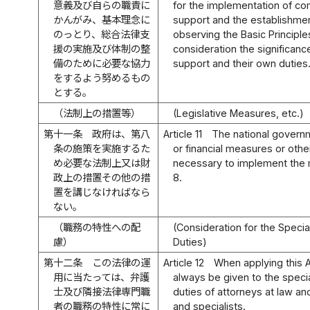
意義及び自らの職責に
for the implementation of c
かんがみ、基本理念に
support and the establishme
のっとり、総合法律支
observing the Basic Principles
援の実施及び体制の整
consideration the significan
備のために必要な協力
support and their own duties
をするよう努めるもの
とする。
（法制上の措置等）
(Legislative Measures, etc.)
第十一条
政府は、第八
Article 11
The national governme
条の施策を実施するた
or financial measures or oth
め必要な法制上又は財
necessary to implement the 
政上の措置その他の措
8.
置を講じなければなら
ない。
（職務の特性への配
(Consideration for the Specia
慮）
Duties)
第十二条
この法律の運
Article 12
When applying this A
用に当たっては、弁護
always be given to the specia
士及び隣接法律専門職
duties of attorneys at law an
者の職務の特性に常に
and specialists.