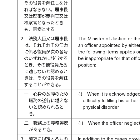
その役員を解任しなけ
ればならない。理事長
又は理事が裁判官又は
検察官となったとき
も、同様とする。
２
法務大臣又は理事長
The Minister of Justice or t
は、それぞれその任命
an officer appointed by eith
に係る役員が次の各号
the following items applies 
のいずれかに該当する
be inappropriate for that offic
とき、その他役員たる
position:
に適しないと認めると
きは、その役員を解任
することができる。
一
心身の故障のため
(i)
When it is acknowledged t
職務の遂行に堪えな
difficulty fulfilling his or h
いと認められると
physical disorder
き。
二
職務上の義務違反
(ii)
When the officer neglect
があるとき。
３
前項に規定するもの
In addition to the cases prov