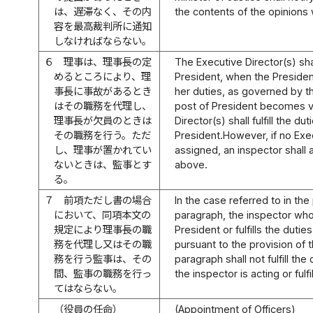
は、遅滞なく、その内
the contents of the opinions 
容を最高裁判所に通知
しなければならない。
６
理事は、理事長の定
The Executive Director(s) sha
めるところにより、理
President, when the President i
事長に事故があるとき
her duties, as governed by t
はその職務を代理し、
post of President becomes v
理事長が欠員のときは
Director(s) shall fulfill the dut
その職務を行う。ただ
President.However, if no Exe
し、理事が置かれてい
assigned, an inspector shall ac
ないときは、監事とす
above.
る。
７
前項ただし書の場合
In the case referred to in th
において、同項本文の
paragraph, the inspector who
規定により理事長の職
President or fulfills the dutie
務を代理し又はその職
pursuant to the provision of 
務を行う監事は、その
paragraph shall not fulfill the
間、監事の職務を行っ
the inspector is acting or fulf
てはならない。
（役員の任命）
(Appointment of Officers)