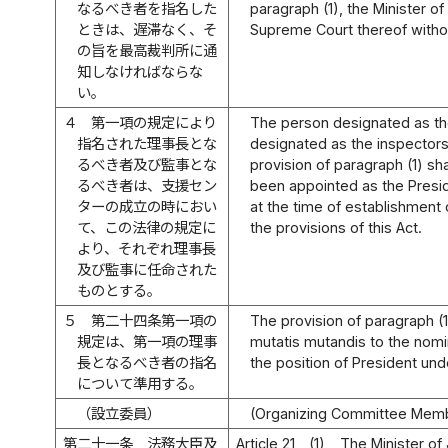
なるべき者を指名した
paragraph (1), the Minister of 
ときは、遅滞なく、そ
Supreme Court thereof witho
の旨を最高裁判所に通
知しなければならな
い。
４
第一項の規定により
The person designated as th
指名された理事長とな
designated as the inspectors
るべき者及び監事とな
provision of paragraph (1) s
るべき者は、支援セン
been appointed as the Presi
ターの成立の時におい
at the time of establishment
て、この法律の規定に
the provisions of this Act.
より、それぞれ理事長
及び監事に任命された
ものとする。
５
第二十四条第一項の
The provision of paragraph (1)
規定は、第一項の理事
mutatis mutandis to the nomi
長となるべき者の指名
the position of President und
について準用する。
（設立委員）
(Organizing Committee Mem
第二十一条
法務大臣及
Article 21
(1)
The Minister of