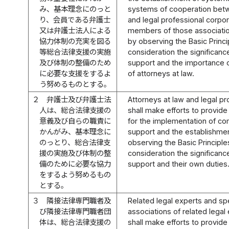
み、基本理念にのっと
systems of cooperation betw
り、会員である弁護士
and legal professional corpo
又は弁護士法人による
members of those associati
協力体制の充実を図る
by observing the Basic Princip
等総合法律支援の実施
consideration the significan
及び体制の整備のため
support and the importance o
に必要な支援をするよ
of attorneys at law.
う努めるものとする。
２
弁護士及び弁護士法
Attorneys at law and legal pr
人は、総合法律支援の
shall make efforts to provid
意義及び自らの職責に
for the implementation of c
かんがみ、基本理念に
support and the establishme
のっとり、総合法律支
observing the Basic Principles
援の実施及び体制の整
consideration the significan
備のために必要な協力
support and their own duties
をするよう努めるもの
とする。
３
隣接法律専門職者及
Related legal experts and spe
び隣接法律専門職者団
associations of related legal
体は、総合法律支援の
shall make efforts to provid