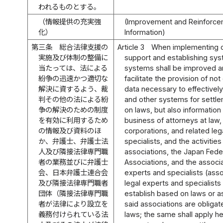
われるものとする。
（情報提供の充実強
(Improvement and Reinforcem
化）
Information)
第三条
総合法律支援の
Article 3
When implementing 
実施及び体制の整備に
support and establishing sys
当たっては、法による
systems shall be improved a
紛争の迅速かつ適切な
facilitate the provision of no
解決に資するよう、裁
data necessary to effectively 
判その他の法による紛
and other systems for settl
争の解決のための制度
on laws, but also informatio
を有効に利用するため
business of attorneys at law,
の情報及び資料のほ
corporations, and related leg
か、弁護士、弁護士法
specialists, and the activities
人及び隣接法律専門職
associations, the Japan Fede
者の業務並びに弁護士
Associations, and the associa
会、日本弁護士連合会
experts and specialists (asso
及び隣接法律専門職者
legal experts and specialists
団体（隣接法律専門職
establish based on laws or a
者が法律により設立を
said associations are obliga
義務付けられている法
laws; the same shall apply he