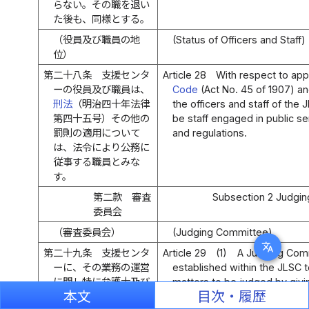
らない。その職を退い
た後も、同様とする。
（役員及び職員の地
(Status of Officers and Staff)
位）
第二十八条
支援センタ
Article 28
With respect to app
ーの役員及び職員は、
Code
(Act No. 45 of 1907) an
刑法
（明治四十年法律
the officers and staff of the
第四十五号）その他の
be staff engaged in public s
罰則の適用について
and regulations.
は、法令により公務に
従事する職員とみな
す。
第二款 審査
Subsection 2 Judgi
委員会
（審査委員会）
(Judging Committee)
translate
第二十九条
支援センタ
Article 29
(1)
A Judging Comm
ーに、その業務の運営
established within the JLSC 
に関し特に弁護士及び
matters to be judged by givi
本文
目次・履歴
隣接法律専門職者の職
characteristics of the duties 