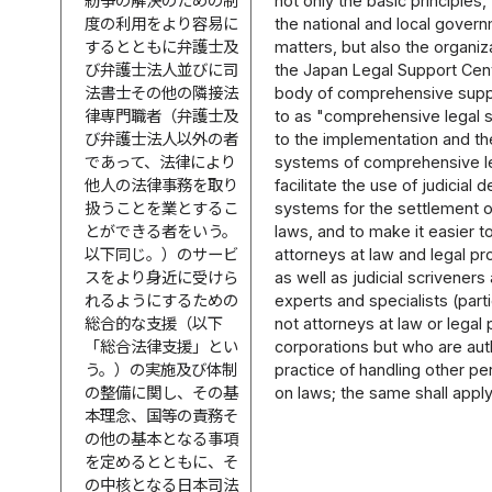
紛争の解決のための制
not only the basic principles, 
度の利用をより容易に
the national and local gover
するとともに弁護士及
matters, but also the organiz
び弁護士法人並びに司
the Japan Legal Support Cent
法書士その他の隣接法
body of comprehensive suppo
律専門職者（弁護士及
to as "comprehensive legal s
び弁護士法人以外の者
to the implementation and th
であって、法律により
systems of comprehensive le
他人の法律事務を取り
facilitate the use of judicial 
扱うことを業とするこ
systems for the settlement 
とができる者をいう。
laws, and to make it easier 
以下同じ。）のサービ
attorneys at law and legal pr
スをより身近に受けら
as well as judicial scriveners
れるようにするための
experts and specialists (par
総合的な支援（以下
not attorneys at law or legal
「総合法律支援」とい
corporations but who are aut
う。）の実施及び体制
practice of handling other pe
の整備に関し、その基
on laws; the same shall apply
本理念、国等の責務そ
の他の基本となる事項
を定めるとともに、そ
の中核となる日本司法