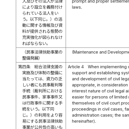
人及びその法人が法律
prompt and proper settlemen
により設立を義務付け
laws.
られている法人をい
う。以下同じ。）の活
動に関する情報及び資
料が提供される態勢の
充実強化が図られなけ
ればならない。
（民事法律扶助事業の
(Maintenance and Development
整備発展）
第四条
総合法律支援の
Article 4
When implementing 
実施及び体制の整備に
support and establishing sy
当たっては、資力の乏
and development of civil leg
しい者にも民事裁判等
appropriate, in consideration
手続（裁判所における
interest nature of civil legal a
民事事件、家事事件又
easier for persons of limited
は行政事件に関する手
themselves of civil court pro
続をいう。以下同
proceedings in civil cases, fa
じ。）の利用をより容
administration cases; the sa
易にする民事法律扶助
hereinafter).
事業が公共性の高いも