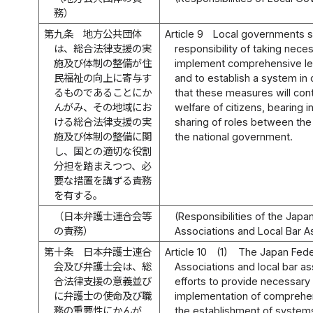
務）
第九条
地方公共団体
Article 9
Local governments sh
は、総合法律支援の実
responsibility of taking nec
施及び体制の整備が住
implement comprehensive leg
民福祉の向上に寄与す
and to establish a system in 
るものであることにか
that these measures will cont
んがみ、その地域にお
welfare of citizens, bearing 
ける総合法律支援の実
sharing of roles between th
施及び体制の整備に関
the national government.
し、国との適切な役割
分担を踏まえつつ、必
要な措置を講ずる責務
を有する。
（日本弁護士連合会等
(Responsibilities of the Japa
の責務）
Associations and Local Bar A
第十条
日本弁護士連合
Article 10
(1)
The Japan Feder
会及び弁護士会は、総
Associations and local bar a
合法律支援の意義並び
efforts to provide necessary
に弁護士の使命及び職
implementation of comprehen
務の重要性にかんが
the establishment of system