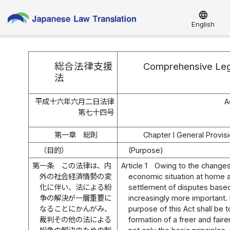
language
English
総合法律支援
Comprehensive Leg
法
平成十六年六月二日法律
A
第七十四号
第一章 総則
Chapter I General Provis
（目的）
(Purpose)
第一条
この法律は、内
Article 1
Owing to the changes 
外の社会経済情勢の変
economic situation at home 
化に伴い、法による紛
settlement of disputes bas
争の解決が一層重要に
increasingly more important. 
なることにかんがみ、
purpose of this Act shall be t
裁判その他の法による
formation of a freer and faire