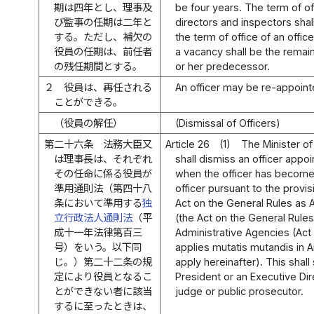
期は四年とし、理事及
be four years. The term of of
び監事の任期は二年と
directors and inspectors sha
する。ただし、補欠の
the term of office of an office
役員の任期は、前任者
a vacancy shall be the remain
の残任期間とする。
or her predecessor.
２
役員は、再任される
An officer may be re-appoint
ことができる。
（役員の解任）
(Dismissal of Officers)
第二十六条
法務大臣又
Article 26
(1)
The Minister of
は理事長は、それぞれ
shall dismiss an officer appo
その任命に係る役員が
when the officer has become 
準用通則法（第四十八
officer pursuant to the provisi
条において準用する
独
Act on the General Rules as 
立行政法人通則法
（平
(the Act on the General Rule
成十一年法律第百三
Administrative Agencies (Act
号）をいう。以下同
applies mutatis mutandis in A
じ。）第二十二条の規
apply hereinafter). This shall
定により役員となるこ
President or an Executive D
とができない者に該当
judge or public prosecutor.
するに至ったときは、