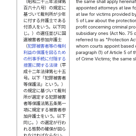
（昭和二十三年法律第
the same shall apply hereinaf
百六十八号）の規定に
appointed attorneys at law fo
基づいて裁判所が少年
at law for victims provided by
に付する弁護士である
5 of Law about the protection
付添人をいう。以下同
profit concerning criminal p
じ。）の選任並びに国
subsidiary ones (Act No. 75 
選被害者参加弁護士
referred to as "Protection Ac
（
犯罪被害者等の権利
whom courts appoint based o
利益の保護を図るため
paragraph (1) of Article 5 of 
の刑事手続に付随する
of Crime Victims; the same sh
措置に関する法律
（平
成十二年法律第七十五
号。以下「犯罪被害者
等保護法」という。）
の規定に基づいて裁判
所が選定する犯罪被害
者等保護法第五条第一
項に規定する被害者参
加弁護士をいう。以下
同じ。）の選定が行わ
れる態勢の確保が図ら
れなければならない。