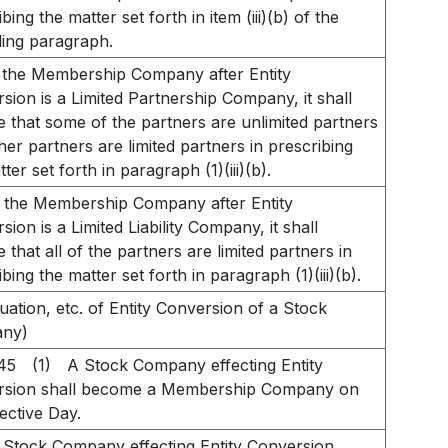
bing the matter set forth in item (iii)(b) of the
ing paragraph.
f the Membership Company after Entity
sion is a Limited Partnership Company, it shall
e that some of the partners are unlimited partners
her partners are limited partners in prescribing
ter set forth in paragraph (1)(iii)(b).
f the Membership Company after Entity
ion is a Limited Liability Company, it shall
 that all of the partners are limited partners in
bing the matter set forth in paragraph (1)(iii)(b).
tuation, etc. of Entity Conversion of a Stock
ny)
745
(1)
A Stock Company effecting Entity
rsion shall become a Membership Company on
fective Day.
 Stock Company effecting Entity Conversion