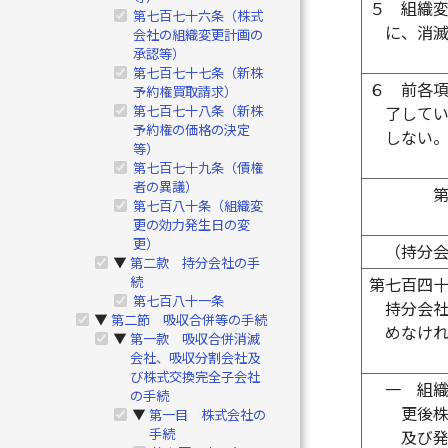
５
組織
第七百七十六条（株式
に、消
会社の組織変更計画の
承認等）
第七百七十七条（新株
６
前各
予約権買取請求）
第七百七十八条（新株
了して
予約権の価格の決定
しない
等）
第七百七十九条（債権
者の異議）
第七百八十条（組織変
更の効力発生日の変
更）
（持分
第二款 持分会社の手
▶
続
第七百四
第七百八十一条
持分会
第二節 吸収合併等の手続
▶
めなけ
第一款 吸収合併消滅
▶
会社、吸収分割会社及
び株式交換完全子会社
一
組
の手続
更後
第一目 株式会社の
▶
手続
及び