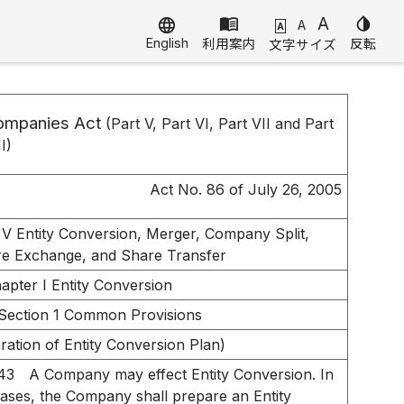
menu_book
A
invert_colors
language
A
A
English
利用案内
反転
文字サイズ
ompanies Act
(Part V, Part VI, Part VII and Part
II)
Act No. 86 of July 26, 2005
 V Entity Conversion, Merger, Company Split,
e Exchange, and Share Transfer
apter I Entity Conversion
Section 1 Common Provisions
ration of Entity Conversion Plan)
743
A Company may effect Entity Conversion. In
ases, the Company shall prepare an Entity