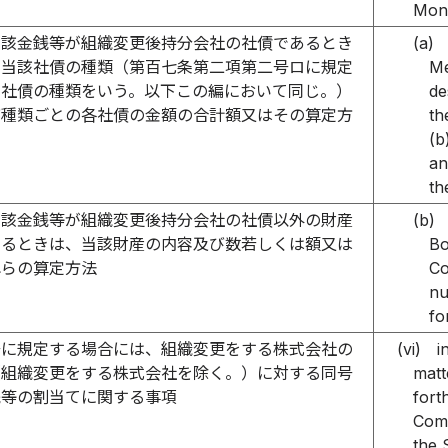
Moni
当該金銭等が組織変更後持分会社の社債であるとき
(a)
、当該社債の種類（第百七条第二項第二号ロに規定
Me
る社債の種類をいう。以下この編において同じ。）
de
び種類ごとの各社債の金額の合計額又はその算定方
th
(b
an
th
当該金銭等が組織変更後持分会社の社債以外の財産
(b)
あるときは、当該財産の内容及び数若しくは額又は
Bo
れらの算定方法
Co
nu
fo
号に規定する場合には、組織変更をする株式会社の
(vi)
i
（組織変更をする株式会社を除く。）に対する同号
matt
銭等の割当てに関する事項
fort
Comp
the 