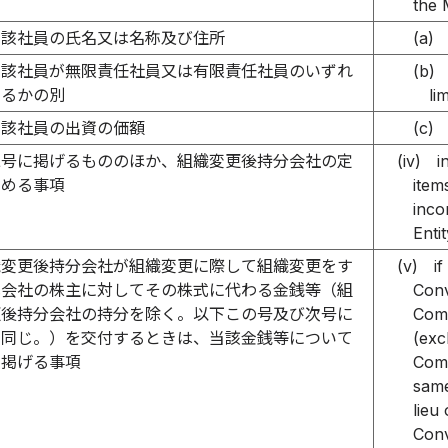
the 
当該社員の氏名又は名称及び住所
(a)
当該社員が無限責任社員又は有限責任社員のいずれ
(b)
あるかの別
li
当該社員の出資の価額
(c)
二号に掲げるもののほか、組織変更後持分会社の定
(iv)
i
定める事項
item
inco
Enti
織変更後持分会社が組織変更に際して組織変更をす
(v)
i
式会社の株主に対してその株式に代わる金銭等（組
Conv
更後持分会社の持分を除く。以下この号及び次号に
Comp
て同じ。）を交付するときは、当該金銭等について
(exc
に掲げる事項
Comp
same
lieu
Conv