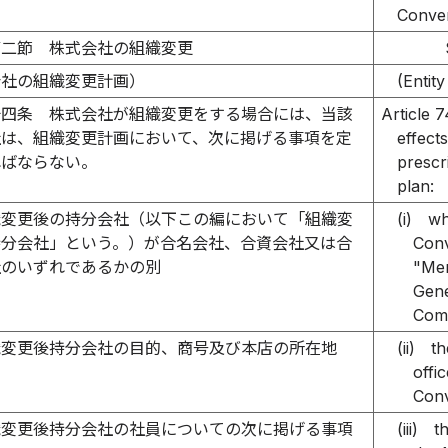
Conver
第二節 株式会社の組織変更
会社の組織変更計画）
(Entit
十四条
株式会社が組織変更をする場合には、当該
Article 
社は、組織変更計画において、次に掲げる事項を定
effect
ればならない。
prescr
plan:
織変更後の持分会社（以下この編において「組織変
(i)
wh
持分会社」という。）が合名会社、合資会社又は合
Conv
社のいずれであるかの別
"Mem
Gene
Comp
織変更後持分会社の目的、商号及び本店の所在地
(ii)
th
offi
Conv
織変更後持分会社の社員についての次に掲げる事項
(iii)
t