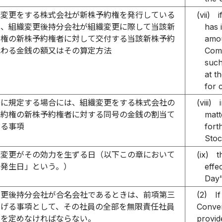
織変更をする株式会社が新株予約権を発行している
(vii)
i
は、組織変更後持分会社が組織変更に際して当該新
has 
約権の新株予約権者に対して交付する当該新株予約
amou
代わる金銭の額又はその算定方法
Comp
such
at t
for 
号に規定する場合には、組織変更をする株式会社の
(viii)
予約権の新株予約権者に対する同号の金銭の割当て
matt
する事項
fort
Stoc
織変更がその効力を生ずる日（以下この章において
(ix)
t
力発生日」という。）
effe
Day"
変更後持分会社が合名会社であるときは、前項第三
(2)
I
掲げる事項として、その社員の全部を無限責任社員
Conver
旨を定めなければならない。
provid