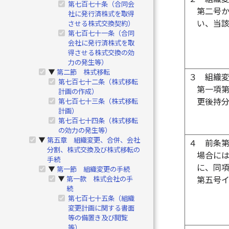
第七百七十条（合同会
第二号
社に発行済株式を取得
い、当
させる株式交換契約）
第七百七十一条（合同
会社に発行済株式を取
得させる株式交換の効
力の発生等）
第二節 株式移転
▶
３
組織
第七百七十二条（株式移転
第一項
計画の作成）
更後持
第七百七十三条（株式移転
計画）
第七百七十四条（株式移転
の効力の発生等）
第五章 組織変更、合併、会社
▶
４
前条
分割、株式交換及び株式移転の
場合に
手続
に、同
第一節 組織変更の手続
▶
第一款 株式会社の手
第五号
▶
続
第七百七十五条（組織
変更計画に関する書面
等の備置き及び閲覧
等）