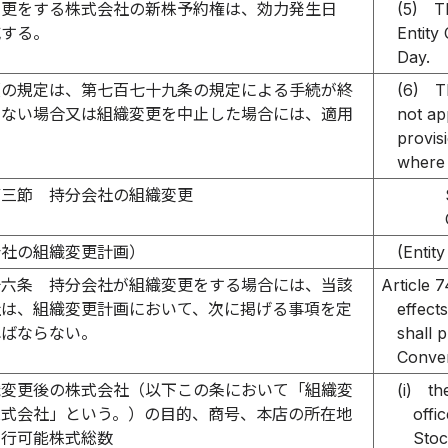
変更をする株式会社の新株予約権は、効力発生日
(5)
T
滅する。
Entity
Day.
項の規定は、第七百七十九条の規定による手続が終
(6)
T
いない場合又は組織変更を中止した場合には、適用
not ap
。
provis
where 
第三節 持分会社の組織変更
会社の組織変更計画）
(Entit
十六条
持分会社が組織変更をする場合には、当該
Article 
社は、組織変更計画において、次に掲げる事項を定
effect
ればならない。
shall p
Conver
織変更後の株式会社（以下この条において「組織変
(i)
th
株式会社」という。）の目的、商号、本店の所在地
offi
発行可能株式総数
Stoc