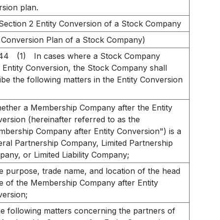
sion plan.
Section 2 Entity Conversion of a Stock Company
y Conversion Plan of a Stock Company)
744
(1)
In cases where a Stock Company
s Entity Conversion, the Stock Company shall
ibe the following matters in the Entity Conversion
ether a Membership Company after the Entity
ersion (hereinafter referred to as the
bership Company after Entity Conversion") is a
ral Partnership Company, Limited Partnership
any, or Limited Liability Company;
e purpose, trade name, and location of the head
ce of the Membership Company after Entity
ersion;
he following matters concerning the partners of