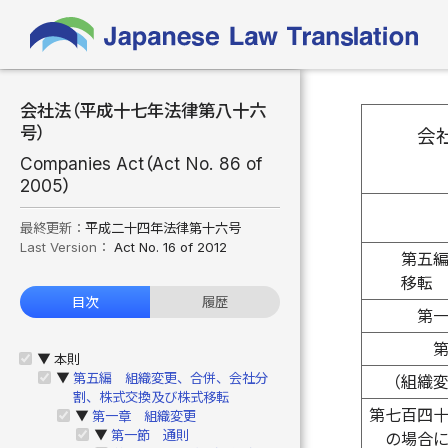
会社法（平成十七年法律第八十六
号）
会
Companies Act（Act No. 86 of
2005）
最終更新：
平成二十四年法律第十六号
Last Version：
Act No. 16 of 2012
第五
移転
目次
履歴
第
本則
▶
第五編 組織変更、合併、会社分
▶
（組織
割、株式交換及び株式移転
第七百四
第一章 組織変更
▶
第一節 通則
▶
の場合