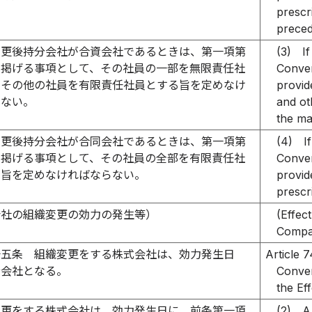
prescri
preced
変更後持分会社が合資会社であるときは、第一項第
(3)
I
に掲げる事項として、その社員の一部を無限責任社
Conver
、その他の社員を有限責任社員とする旨を定めなけ
provid
らない。
and ot
the mat
変更後持分会社が合同会社であるときは、第一項第
(4)
I
に掲げる事項として、その社員の全部を有限責任社
Convers
る旨を定めなければならない。
provide
prescri
会社の組織変更の効力の発生等）
(Effec
Compa
十五条
組織変更をする株式会社は、効力発生日
Article 
分会社となる。
Conve
the Ef
変更をする株式会社は、効力発生日に、前条第一項
(2)
A