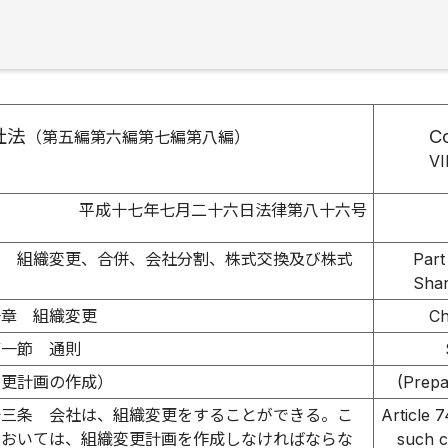
社法
C
（第五編第六編第七編第八編）
VI
平成十七年七月二十六日法律第八十六号
編 組織変更、合併、会社分割、株式交換及び株式
Part
Shar
一章 組織変更
Ch
第一節 通則
変更計画の作成）
(Prepa
十三条
会社は、組織変更をすることができる。こ
Article 
においては、組織変更計画を作成しなければならな
such c