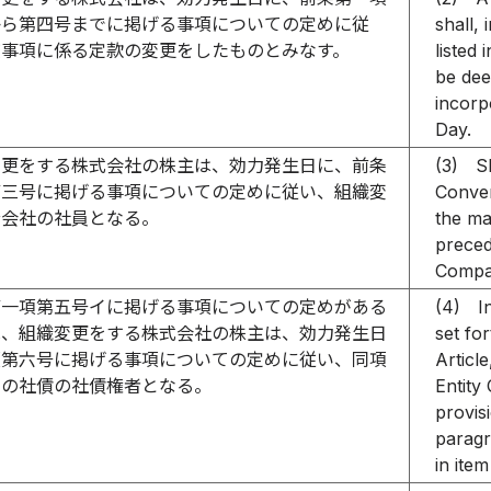
から第四号までに掲げる事項についての定めに従
shall,
該事項に係る定款の変更をしたものとみなす。
listed 
be dee
incorp
Day.
変更をする株式会社の株主は、効力発生日に、前条
(3)
S
第三号に掲げる事項についての定めに従い、組織変
Conver
分会社の社員となる。
the mat
preced
Compan
第一項第五号イに掲げる事項についての定めがある
(4)
I
は、組織変更をする株式会社の株主は、効力発生日
set fo
項第六号に掲げる事項についての定めに従い、同項
Articl
イの社債の社債権者となる。
Entity
provisi
paragr
in ite