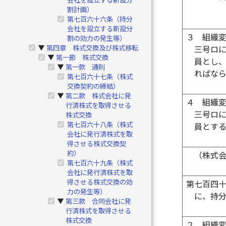
割計画）
第七百六十六条（持分
会社を設立する新設分
３
組織
割の効力の発生等）
第四章 株式交換及び株式移転
▶
三号ロ
第一節 株式交換
▶
員とし
第一款 通則
▶
ればな
第七百六十七条（株式
交換契約の締結）
第二款 株式会社に発
▶
４
組織
行済株式を取得させる
三号ロ
株式交換
第七百六十八条（株式
員とす
会社に発行済株式を取
得させる株式交換契
約）
（株式
第七百六十九条（株式
会社に発行済株式を取
得させる株式交換の効
第七百四
力の発生等）
に、持
第三款 合同会社に発
▶
行済株式を取得させる
株式交換
２
組織