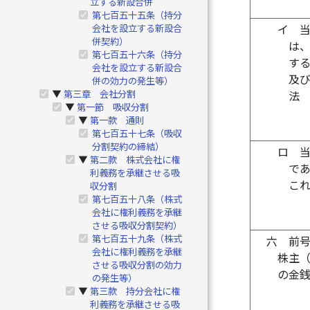
立する新設合併
第七百五十五条（持分
会社を設立する新設合
イ
併契約）
は
第七百五十六条（持分
す
会社を設立する新設合
及
併の効力の発生等）
第三章 会社分割
▶
法
第一節 吸収分割
▶
第一款 通則
▶
第七百五十七条（吸収
分割契約の締結）
ロ
第二款 株式会社に権
▶
で
利義務を承継させる吸
こ
収分割
第七百五十八条（株式
会社に権利義務を承継
させる吸収分割契約）
第七百五十九条（株式
六
前
会社に権利義務を承継
株主
させる吸収分割の効力
の金
の発生等）
第三款 持分会社に権
▶
利義務を承継させる吸