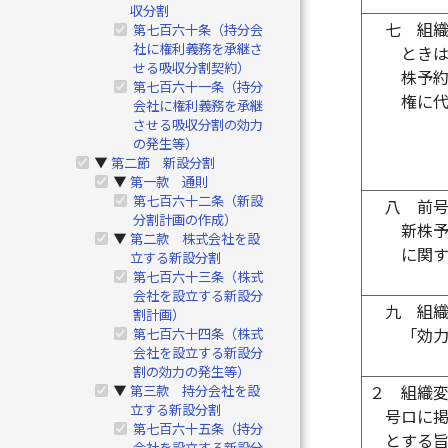
収分割
七
組
第七百六十条（持分会
社に権利義務を承継さ
とき
せる吸収分割契約）
株予
第七百六十一条（持分
権に
会社に権利義務を承継
させる吸収分割の効力
の発生等）
第二節 新設分割
▶
第一款 通則
▶
第七百六十二条（新設
八
前
分割計画の作成）
新株
第二款 株式会社を設
▶
に関
立する新設分割
第七百六十三条（株式
会社を設立する新設分
九
組
割計画）
第七百六十四条（株式
「効
会社を設立する新設分
割の効力の発生等）
第三款 持分会社を設
２
組織
▶
立する新設分割
号ロに
第七百六十五条（持分
とする
会社を設立する新設分