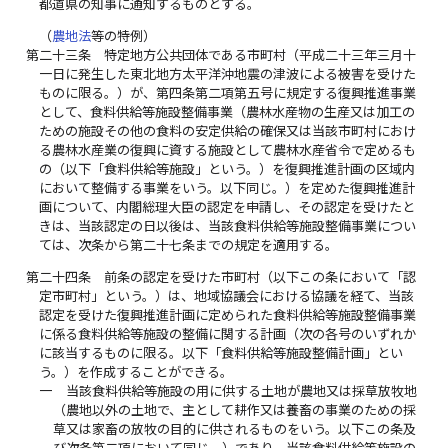
都道県の知事に通知するものとする。
（
農地法
等の特例）
第二十三条
特定地方公共団体である市町村（平成二十三年三月十
一日に発生した東北地方太平洋沖地震の津波による被害を受けた
ものに限る。）が、第四条第二項第五号に規定する復興推進事業
として、食料供給等施設整備事業（農林水産物の生産又は加工の
ための施設その他の食料の安定供給の確保又は当該市町村におけ
る農林水産業の復興に資する施設として農林水産省令で定めるも
の（以下「食料供給等施設」という。）を復興推進計画の区域内
において整備する事業をいう。以下同じ。）を定めた復興推進計
画について、内閣総理大臣の認定を申請し、その認定を受けたと
きは、当該認定の日以後は、当該食料供給等施設整備事業につい
ては、次条から第二十七条までの規定を適用する。
第二十四条
前条の認定を受けた市町村（以下この条において「認
定市町村」という。）は、地域協議会における協議を経て、当該
認定を受けた復興推進計画に定められた食料供給等施設整備事業
に係る食料供給等施設の整備に関する計画（次の各号のいずれか
に該当するものに限る。以下「食料供給等施設整備計画」とい
う。）を作成することができる。
一
当該食料供給等施設の用に供する土地が農地又は採草放牧地
（農地以外の土地で、主として耕作又は養畜の事業のための採
草又は家畜の放牧の目的に供されるものをいう。以下この条及