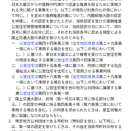
日本大震災からの復興の円滑かつ迅速な推進を図るために実施さ
れる次に掲げる事業をいう。以下この項及び別表の七の項におい
て同じ。）を定めた復興推進計画について、内閣総理大臣の認定
を申請し、その認定を受けたときは、当該認定を受けた復興推進
公営住宅等管理等事業については、当該認定の日において、次の
各号に掲げる区分に応じ、それぞれ当該各号に定める規定による
国土交通大臣の承認を受けたものとみなす。
一
公営住宅法
第四十四条第三項（
住宅地区改良法
第二十九条第
一項において準用する場合を含む。以下この号において同
じ。）に基づき、東日本大震災により被害を受けた公営住宅等
の用途を廃止する事業
公営住宅法
第四十四条第三項
二
公営住宅法
第四十五条第一項に基づき、同項に規定する社会
福祉法人等に公営住宅を住宅として使用させる事業同項
三
公営住宅法
第四十六条第一項（
住宅地区改良法
第二十九条第
一項において準用する場合を含む。以下この号において同
じ。）に基づき、公営住宅等を他の地方公共団体に譲渡する事
業
公営住宅法
第四十六条第一項
２
国土交通大臣は、前項（第一号又は第三号に係る部分に限
る。）の認定の申請に係る第四条第十項（第六条第二項において
準用する場合を含む。）の同意を求められたときは、厚生労働大
臣に協議しなければならない。
３
特定地方公共団体である市町村（特別区を含む。以下同じ。）
は、第一項の認定を受けたときは、その旨を当該市町村の存する