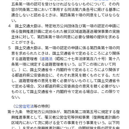
五条第一項の認可を受けなければならないものについて、その内
容が同条第二項において準用する同法第六条各号に掲げる基準に
適合しないと認めるときは、第四条第十項の同意をしてはならな
い。
４
国土交通大臣は、特定地方公共団体及び第一項の認定の申請に
係る復興推進計画に定められた被災区域道路運送確保事業の実施
主体に対して、第四条第十項の同意に必要な情報の提供を求める
ことができる。
５
国土交通大臣は、第一項の認定の申請に係る第四条第十項の同
意を求められたときは、国土交通省令で定めるところにより関係
する道路管理者（
道路法
（昭和二十七年法律第百八十号）第十八
条第一項に規定する道路管理者をいう。以下この項において同
じ。）に、国土交通省令・内閣府令で定めるところにより関係す
る都道府県公安委員会に、それぞれ意見を聴くものとする。ただ
し、道路管理者の意見を聴く必要がないものとして国土交通省令
で定める場合、又は都道府県公安委員会の意見を聴く必要がない
ものとして国土交通省令・内閣府令で定める場合は、この限りで
ない。
（
公営住宅法
等の特例）
第十九条
特定地方公共団体が、第四条第二項第五号に規定する復
興推進事業として、罹災者公営住宅等供給事業（復興推進計画の
区域内において次に掲げる全ての事業を行う事業をいう。以下同
じ。）を定めた復興推進計画について、内閣総理大臣の認定を申