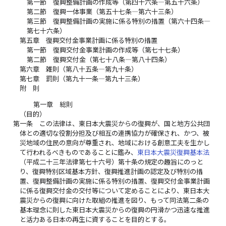
第一節 復興整備計画の作成等（第四十六条―第五十六条）
第二節 復興一体事業（第五十七条―第六十三条）
第三節 復興整備計画の実施に係る特別の措置（第六十四条―
第七十六条）
第五章 復興交付金事業計画に係る特別の措置
第一節 復興交付金事業計画の作成等（第七十七条）
第二節 復興交付金（第七十八条―第八十四条）
第六章 雑則（第八十五条―第九十条）
第七章 罰則（第九十一条―第九十三条）
附 則
第一章 総則
（目的）
第一条
この法律は、東日本大震災からの復興が、国と地方公共団
体との適切な役割分担及び相互の連携協力が確保され、かつ、被
災地域の住民の意向が尊重され、地域における創意工夫を生かし
て行われるべきものであることに鑑み、
東日本大震災復興基本法
（平成二十三年法律第七十六号）第十条の規定の趣旨にのっと
り、復興特別区域基本方針、復興推進計画の認定及び特別の措
置、復興整備計画の実施に係る特別の措置、復興交付金事業計画
に係る復興交付金の交付等について定めることにより、東日本大
震災からの復興に向けた取組の推進を図り、もって同法第二条の
基本理念に則した東日本大震災からの復興の円滑かつ迅速な推進
と活力ある日本の再生に資することを目的とする。