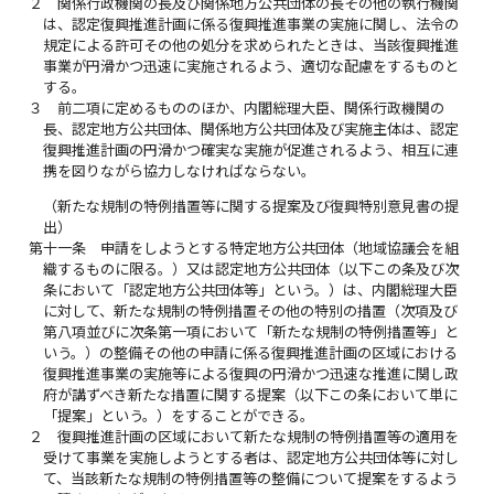
２
関係行政機関の長及び関係地方公共団体の長その他の執行機関
は、認定復興推進計画に係る復興推進事業の実施に関し、法令の
規定による許可その他の処分を求められたときは、当該復興推進
事業が円滑かつ迅速に実施されるよう、適切な配慮をするものと
する。
３
前二項に定めるもののほか、内閣総理大臣、関係行政機関の
長、認定地方公共団体、関係地方公共団体及び実施主体は、認定
復興推進計画の円滑かつ確実な実施が促進されるよう、相互に連
携を図りながら協力しなければならない。
（新たな規制の特例措置等に関する提案及び復興特別意見書の提
出）
第十一条
申請をしようとする特定地方公共団体（地域協議会を組
織するものに限る。）又は認定地方公共団体（以下この条及び次
条において「認定地方公共団体等」という。）は、内閣総理大臣
に対して、新たな規制の特例措置その他の特別の措置（次項及び
第八項並びに次条第一項において「新たな規制の特例措置等」と
いう。）の整備その他の申請に係る復興推進計画の区域における
復興推進事業の実施等による復興の円滑かつ迅速な推進に関し政
府が講ずべき新たな措置に関する提案（以下この条において単に
「提案」という。）をすることができる。
２
復興推進計画の区域において新たな規制の特例措置等の適用を
受けて事業を実施しようとする者は、認定地方公共団体等に対し
て、当該新たな規制の特例措置等の整備について提案をするよう