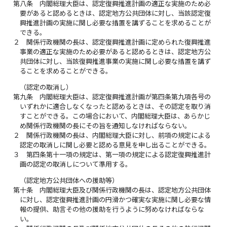
第八条
内閣総理大臣は、認定復興推進計画の適正な実施のため必
要があると認めるときは、認定地方公共団体に対し、当該認定復
興推進計画の実施に関し必要な措置を講ずることを求めることが
できる。
２
関係行政機関の長は、認定復興推進計画に定められた復興推進
事業の適正な実施のため必要があると認めるときは、認定地方公
共団体に対し、当該復興推進事業の実施に関し必要な措置を講ず
ることを求めることができる。
（認定の取消し）
第九条
内閣総理大臣は、認定復興推進計画が第四条第九項各号の
いずれかに適合しなくなったと認めるときは、その認定を取り消
すことができる。この場合において、内閣総理大臣は、あらかじ
め関係行政機関の長にその旨を通知しなければならない。
２
関係行政機関の長は、内閣総理大臣に対し、前項の規定による
認定の取消しに関し必要と認める意見を申し出ることができる。
３
第四条第十一項の規定は、第一項の規定による認定復興推進計
画の認定の取消しについて準用する。
（認定地方公共団体への援助等）
第十条
内閣総理大臣及び関係行政機関の長は、認定地方公共団体
に対し、認定復興推進計画の円滑かつ確実な実施に関し必要な情
報の提供、助言その他の援助を行うように努めなければならな
い。