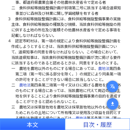
事、都道府県農業会議その他農林水産省令で定める者
二
食料供給等施設整備計画が前項第二号に該当する場合道県知
事並びに森林及び林業に関し学識経験を有する者
３
食料供給等施設整備計画には、食料供給等施設整備事業の実施
主体、食料供給等施設の種類及び規模、当該食料供給等施設の用
に供する土地の所在及び面積その他農林水産省令で定める事項を
記載しなければならない。
４
認定市町村は、第一項の規定により食料供給等施設整備計画を
作成しようとするときは、当該食料供給等施設整備計画につい
て、道県知事の同意を得なければならない。この場合において、
当該道県知事は、当該食料供給等施設整備計画が次に掲げる要件
に該当するものであると認めるときは、同意をするものとする。
一
農地を農地以外のものにする場合にあっては、
農地法
第四条
第二項（第一号に係る部分を除く。）の規定により同条第一項
の許可をすることができない場合に該当しないこと。
二
農地法
第四条第二項第一号イ又はロに掲げる農地を農地以外
translate
のものにする場合にあっては、当該農地に代えて周辺の他の土
地を供することにより食料供給等施設整備事業の目的を達成す
ることができると認められないこと。
download
三
農地又は採草放牧地を農地又は採草放牧地以外のものにする
ためこれらの土地について所有権又は使用及び収益を目的とす
る権利を取得する場合にあっては、
農地法
第五条第二項（第一
本文
目次・履歴
号に係る部分を除く。）の規定により同条第一項の許可をする
ことができない場合に該当しないこと。