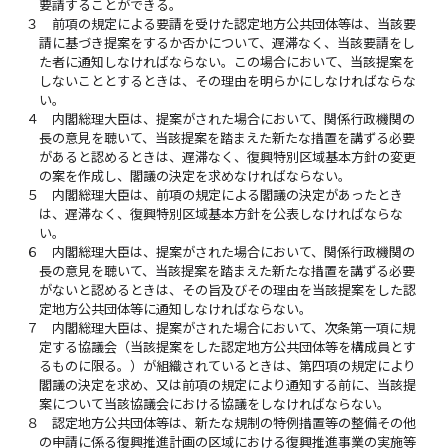
要請することができる。
３
前項の規定による要請を受けた認定地方公共団体等は、当該要
請に基づき提案をするか否かについて、遅滞なく、当該要請をし
た者に通知しなければならない。この場合において、当該提案を
しないこととするときは、その理由を明らかにしなければならな
い。
４
内閣総理大臣は、提案がされた場合において、関係行政機関の
長の意見を聴いて、当該提案を踏まえた新たな措置を講ずる必要
があると認めるときは、遅滞なく、復興特別区域基本方針の変更
の案を作成し、閣議の決定を求めなければならない。
５
内閣総理大臣は、前項の規定による閣議の決定があったとき
は、遅滞なく、復興特別区域基本方針を公表しなければならな
い。
６
内閣総理大臣は、提案がされた場合において、関係行政機関の
長の意見を聴いて、当該提案を踏まえた新たな措置を講ずる必要
がないと認めるときは、その旨及びその理由を当該提案をした認
定地方公共団体等に通知しなければならない。
７
内閣総理大臣は、提案がされた場合において、次条第一項に規
定する協議会（当該提案をした認定地方公共団体等を構成員とす
るものに限る。）が組織されているときは、第四項の規定により
閣議の決定を求め、又は前項の規定により通知する前に、当該提
案について当該協議会における協議をしなければならない。
８
認定地方公共団体等は、新たな規制の特例措置等の整備その他
の申請に係る復興推進計画の区域における復興推進事業の実施等