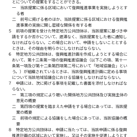
とについての提案をすることができる。
一
当該提案に係る区域において復興推進事業を実施しようとす
る者
二
前号に掲げる者のほか、当該提案に係る区域における復興推
進事業の実施に関し密接な関係を有する者
５
前項の提案を受けた特定地方公共団体は、当該提案に基づき申
請をするか否かについて、遅滞なく、当該提案をした者に通知し
なければならない。この場合において、申請をしないこととする
ときは、その理由を明らかにしなければならない。
６
特定地方公共団体は、復興推進計画を作成しようとする場合に
おいて、第十三条第一項の復興推進協議会（以下この項、第十一
条第一項及び第十二条第四項第二号において「地域協議会」とい
う。）が組織されているときは、当該復興推進計画に定める事項
について当該地域協議会における協議をしなければならない。
７
申請には、次に掲げる事項を記載した書面を添付しなければな
らない。
一
第三項の規定により聴いた関係地方公共団体及び実施主体の
意見の概要
二
第四項の提案を踏まえた申請をする場合にあっては、当該提
案の概要
三
前項の規定による協議をした場合にあっては、当該協議の概
要
８
特定地方公共団体は、申請に当たっては、当該申請に係る復興
推進計画の区域において実施し、又はその実施を促進しようとす