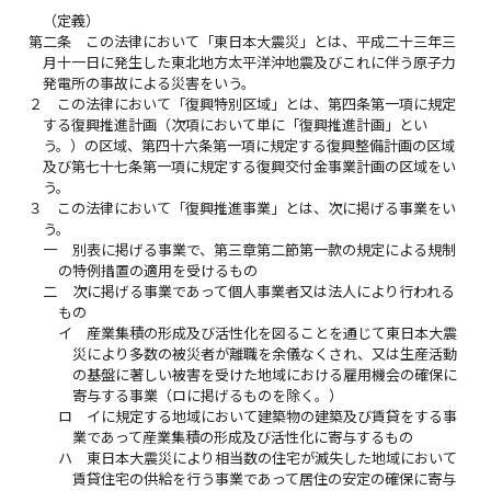
（定義）
第二条
この法律において「東日本大震災」とは、平成二十三年三
月十一日に発生した東北地方太平洋沖地震及びこれに伴う原子力
発電所の事故による災害をいう。
２
この法律において「復興特別区域」とは、第四条第一項に規定
する復興推進計画（次項において単に「復興推進計画」とい
う。）の区域、第四十六条第一項に規定する復興整備計画の区域
及び第七十七条第一項に規定する復興交付金事業計画の区域をい
う。
３
この法律において「復興推進事業」とは、次に掲げる事業をい
う。
一
別表に掲げる事業で、第三章第二節第一款の規定による規制
の特例措置の適用を受けるもの
二
次に掲げる事業であって個人事業者又は法人により行われる
もの
イ
産業集積の形成及び活性化を図ることを通じて東日本大震
災により多数の被災者が離職を余儀なくされ、又は生産活動
の基盤に著しい被害を受けた地域における雇用機会の確保に
寄与する事業（ロに掲げるものを除く。）
ロ
イに規定する地域において建築物の建築及び賃貸をする事
業であって産業集積の形成及び活性化に寄与するもの
ハ
東日本大震災により相当数の住宅が滅失した地域において
賃貸住宅の供給を行う事業であって居住の安定の確保に寄与