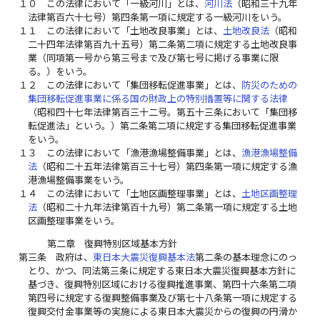
１０
この法律において「一級河川」とは、
河川法
（昭和三十九年
法律第百六十七号）第四条第一項に規定する一級河川をいう。
１１
この法律において「土地改良事業」とは、
土地改良法
（昭和
二十四年法律第百九十五号）第二条第二項に規定する土地改良事
業（同項第一号から第三号まで及び第七号に掲げる事業に限
る。）をいう。
１２
この法律において「集団移転促進事業」とは、
防災のための
集団移転促進事業に係る国の財政上の特別措置等に関する法律
（昭和四十七年法律第百三十二号。第五十三条において「集団移
転促進法」という。）第二条第二項に規定する集団移転促進事業
をいう。
１３
この法律において「漁港漁場整備事業」とは、
漁港漁場整備
法
（昭和二十五年法律第百三十七号）第四条第一項に規定する漁
港漁場整備事業をいう。
１４
この法律において「土地区画整理事業」とは、
土地区画整理
法
（昭和二十九年法律第百十九号）第二条第一項に規定する土地
区画整理事業をいう。
第二章 復興特別区域基本方針
第三条
政府は、
東日本大震災復興基本法
第二条の基本理念にのっ
とり、かつ、同法第三条に規定する東日本大震災復興基本方針に
基づき、復興特別区域における復興推進事業、第四十六条第二項
第四号に規定する復興整備事業及び第七十八条第一項に規定する
復興交付金事業等の実施による東日本大震災からの復興の円滑か