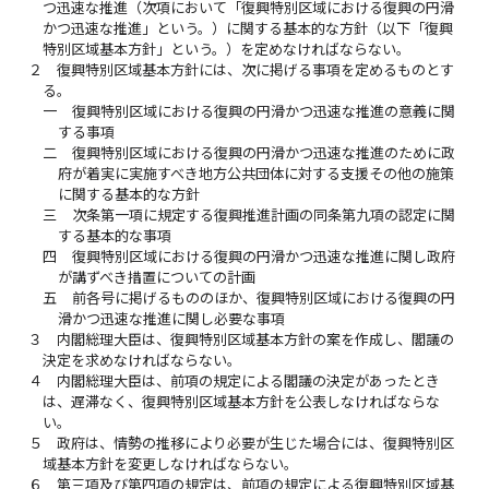
つ迅速な推進（次項において「復興特別区域における復興の円滑
かつ迅速な推進」という。）に関する基本的な方針（以下「復興
特別区域基本方針」という。）を定めなければならない。
２
復興特別区域基本方針には、次に掲げる事項を定めるものとす
る。
一
復興特別区域における復興の円滑かつ迅速な推進の意義に関
する事項
二
復興特別区域における復興の円滑かつ迅速な推進のために政
府が着実に実施すべき地方公共団体に対する支援その他の施策
に関する基本的な方針
三
次条第一項に規定する復興推進計画の同条第九項の認定に関
する基本的な事項
四
復興特別区域における復興の円滑かつ迅速な推進に関し政府
が講ずべき措置についての計画
五
前各号に掲げるもののほか、復興特別区域における復興の円
滑かつ迅速な推進に関し必要な事項
３
内閣総理大臣は、復興特別区域基本方針の案を作成し、閣議の
決定を求めなければならない。
４
内閣総理大臣は、前項の規定による閣議の決定があったとき
は、遅滞なく、復興特別区域基本方針を公表しなければならな
い。
５
政府は、情勢の推移により必要が生じた場合には、復興特別区
域基本方針を変更しなければならない。
６
第三項及び第四項の規定は、前項の規定による復興特別区域基