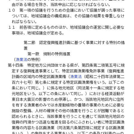
由がある場合を除き、当該申出に応じなければならない。
１０
第一項の協議を行うための会議において協議が調った事項に
ついては、地域協議会の構成員は、その協議の結果を尊重しなけ
ればならない。
１１
前各項に定めるもののほか、地域協議会の運営に関し必要な
事項は、地域協議会が定める。
第二節 認定復興推進計画に基づく事業に対する特別の措
置
第一款 規制の特例措置
（
漁業法
の特例）
第十四条
特定地方公共団体である県が、第四条第二項第五号に規
定する復興推進事業として、特定区画漁業権免許事業（復興推進
計画の区域内の特定区画漁業権（
漁業法
（昭和二十四年法律第二
百六十七号）第七条に規定する特定区画漁業権をいう。以下この
条において同じ。）に係る地元地区（同法第十一条に規定する地
元地区をいう。以下この条において同じ。）における経済活動が
東日本大震災の影響のため停滞し、かつ、当該地元地区内に住所
を有する漁業者のみでは水産動植物の養殖の事業のために必要な
施設の整備、人材の確保その他の措置を行うことが困難であると
認められるときに、当該事業を行うことを通じて当該地元地区の
復興の円滑かつ迅速な推進を図るのにふさわしい者に特定区画漁
業権の内容たる区画漁業（同法第六条第四項に規定する区画漁業
をいう。）の免許をする事業をいう。以下この条及び別表の一の