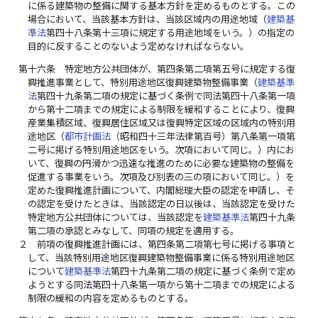
に係る建築物の整備に関する基本方針を定めるものとする。この
場合において、当該基本方針は、当該区域内の用途地域（
建築基
準法
第四十八条第十三項に規定する用途地域をいう。）の指定の
目的に反することのないよう定めなければならない。
第十六条
特定地方公共団体が、第四条第二項第五号に規定する復
興推進事業として、特別用途地区復興建築物整備事業（
建築基準
法
第四十九条第二項の規定に基づく条例で同法第四十八条第一項
から第十二項までの規定による制限を緩和することにより、復興
産業集積区域、復興居住区域又は復興特定区域の区域内の特別用
途地区（
都市計画法
（昭和四十三年法律第百号）第八条第一項第
二号に掲げる特別用途地区をいう。次項において同じ。）内にお
いて、復興の円滑かつ迅速な推進のために必要な建築物の整備を
促進する事業をいう。次項及び別表の三の項において同じ。）を
定めた復興推進計画について、内閣総理大臣の認定を申請し、そ
の認定を受けたときは、当該認定の日以後は、当該認定を受けた
特定地方公共団体については、当該認定を
建築基準法
第四十九条
第二項の承認とみなして、同項の規定を適用する。
２
前項の復興推進計画には、第四条第二項第七号に掲げる事項と
して、当該特別用途地区復興建築物整備事業に係る特別用途地区
について
建築基準法
第四十九条第二項の規定に基づく条例で定め
ようとする同法第四十八条第一項から第十二項までの規定による
制限の緩和の内容を定めるものとする。