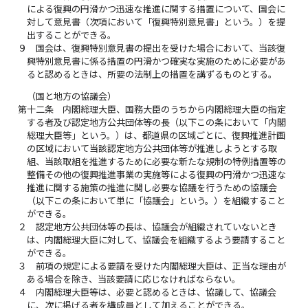
による復興の円滑かつ迅速な推進に関する措置について、国会に
対して意見書（次項において「復興特別意見書」という。）を提
出することができる。
９
国会は、復興特別意見書の提出を受けた場合において、当該復
興特別意見書に係る措置の円滑かつ確実な実施のために必要があ
ると認めるときは、所要の法制上の措置を講ずるものとする。
（国と地方の協議会）
第十二条
内閣総理大臣、国務大臣のうちから内閣総理大臣の指定
する者及び認定地方公共団体等の長（以下この条において「内閣
総理大臣等」という。）は、都道県の区域ごとに、復興推進計画
の区域において当該認定地方公共団体等が推進しようとする取
組、当該取組を推進するために必要な新たな規制の特例措置等の
整備その他の復興推進事業の実施等による復興の円滑かつ迅速な
推進に関する施策の推進に関し必要な協議を行うための協議会
（以下この条において単に「協議会」という。）を組織すること
ができる。
２
認定地方公共団体等の長は、協議会が組織されていないとき
は、内閣総理大臣に対して、協議会を組織するよう要請すること
ができる。
３
前項の規定による要請を受けた内閣総理大臣は、正当な理由が
ある場合を除き、当該要請に応じなければならない。
４
内閣総理大臣等は、必要と認めるときは、協議して、協議会
に、次に掲げる者を構成員として加えることができる。