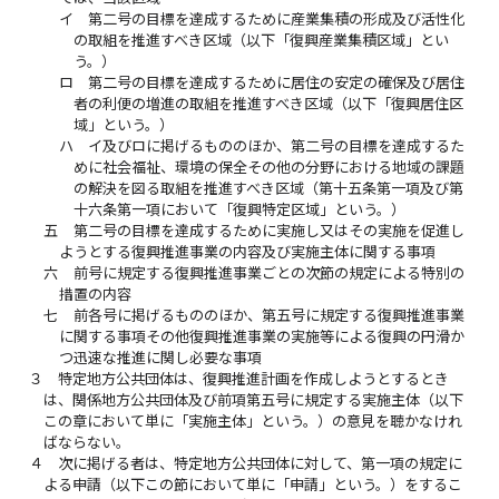
イ
第二号の目標を達成するために産業集積の形成及び活性化
の取組を推進すべき区域（以下「復興産業集積区域」とい
う。）
ロ
第二号の目標を達成するために居住の安定の確保及び居住
者の利便の増進の取組を推進すべき区域（以下「復興居住区
域」という。）
ハ
イ及びロに掲げるもののほか、第二号の目標を達成するた
めに社会福祉、環境の保全その他の分野における地域の課題
の解決を図る取組を推進すべき区域（第十五条第一項及び第
十六条第一項において「復興特定区域」という。）
五
第二号の目標を達成するために実施し又はその実施を促進し
ようとする復興推進事業の内容及び実施主体に関する事項
六
前号に規定する復興推進事業ごとの次節の規定による特別の
措置の内容
七
前各号に掲げるもののほか、第五号に規定する復興推進事業
に関する事項その他復興推進事業の実施等による復興の円滑か
つ迅速な推進に関し必要な事項
３
特定地方公共団体は、復興推進計画を作成しようとするとき
は、関係地方公共団体及び前項第五号に規定する実施主体（以下
この章において単に「実施主体」という。）の意見を聴かなけれ
ばならない。
４
次に掲げる者は、特定地方公共団体に対して、第一項の規定に
よる申請（以下この節において単に「申請」という。）をするこ