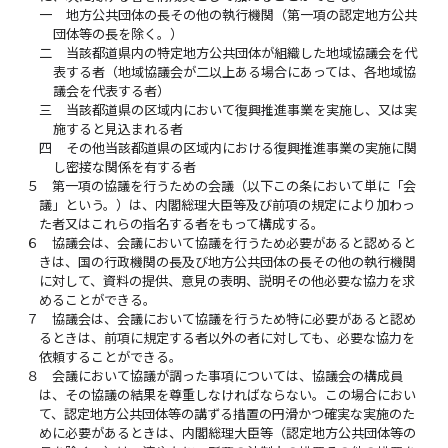
一
地方公共団体の長その他の執行機関（第一項の認定地方公共
団体等の長を除く。）
二
当該都道県内の特定地方公共団体が組織した地域協議会を代
表する者（地域協議会が二以上ある場合にあっては、各地域協
議会を代表する者）
三
当該都道県の区域内において復興推進事業を実施し、又は実
施すると見込まれる者
四
その他当該都道県の区域内における復興推進事業の実施に関
し密接な関係を有する者
５
第一項の協議を行うための会議（以下この条において単に「会
議」という。）は、内閣総理大臣等及び前項の規定により加わっ
た者又はこれらの指名する者をもって構成する。
６
協議会は、会議において協議を行うため必要があると認めると
きは、国の行政機関の長及び地方公共団体の長その他の執行機関
に対して、資料の提供、意見の表明、説明その他必要な協力を求
めることができる。
７
協議会は、会議において協議を行うため特に必要があると認め
るときは、前項に規定する者以外の者に対しても、必要な協力を
依頼することができる。
８
会議において協議が調った事項については、協議会の構成員
は、その協議の結果を尊重しなければならない。この場合におい
て、認定地方公共団体等の講ずる措置の円滑かつ確実な実施のた
めに必要があるときは、内閣総理大臣等（認定地方公共団体等の