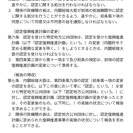
速やかに、認定に関する処分を行わなければならない。
２
関係行政機関の長は、内閣総理大臣が前項の処理期間中に認定
に関する処分を行うことができるよう、速やかに、前条第十項の
同意について同意又は不同意の旨を通知しなければならない。
（認定復興推進計画の変更）
第六条
認定を受けた特定地方公共団体は、認定を受けた復興推進
計画（以下「認定復興推進計画」という。）の変更（内閣府令で
定める軽微な変更を除く。）をしようとするときは、内閣総理大
臣の認定を受けなければならない。
２
第四条第三項から第十一項まで及び前条の規定は、前項の認定
復興推進計画の変更について準用する。
（報告の徴収）
第七条
内閣総理大臣は、第四条第九項の認定（前条第一項の変更
の認定を含む。以下この章において単に「認定」という。）を受
けた特定地方公共団体（以下「認定地方公共団体」という。）に
対し、認定復興推進計画（認定復興推進計画の変更があったとき
は、その変更後のもの。以下同じ。）の実施の状況について報告
を求めることができる。
２
関係行政機関の長は、認定地方公共団体に対し、認定復興推進
計画に定められた復興推進事業の実施の状況について報告を求め
ることができる。