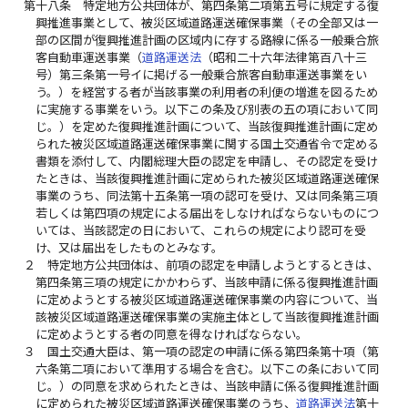
第十八条
特定地方公共団体が、第四条第二項第五号に規定する復
興推進事業として、被災区域道路運送確保事業（その全部又は一
部の区間が復興推進計画の区域内に存する路線に係る一般乗合旅
客自動車運送事業（
道路運送法
（昭和二十六年法律第百八十三
号）第三条第一号イに掲げる一般乗合旅客自動車運送事業をい
う。）を経営する者が当該事業の利用者の利便の増進を図るため
に実施する事業をいう。以下この条及び別表の五の項において同
じ。）を定めた復興推進計画について、当該復興推進計画に定め
られた被災区域道路運送確保事業に関する国土交通省令で定める
書類を添付して、内閣総理大臣の認定を申請し、その認定を受け
たときは、当該復興推進計画に定められた被災区域道路運送確保
事業のうち、同法第十五条第一項の認可を受け、又は同条第三項
若しくは第四項の規定による届出をしなければならないものにつ
いては、当該認定の日において、これらの規定により認可を受
け、又は届出をしたものとみなす。
２
特定地方公共団体は、前項の認定を申請しようとするときは、
第四条第三項の規定にかかわらず、当該申請に係る復興推進計画
に定めようとする被災区域道路運送確保事業の内容について、当
該被災区域道路運送確保事業の実施主体として当該復興推進計画
に定めようとする者の同意を得なければならない。
３
国土交通大臣は、第一項の認定の申請に係る第四条第十項（第
六条第二項において準用する場合を含む。以下この条において同
じ。）の同意を求められたときは、当該申請に係る復興推進計画
に定められた被災区域道路運送確保事業のうち、
道路運送法
第十