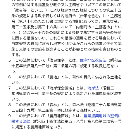
の特例に関する措置及び政令又は主務省令（以下この項において
「政令等」という。）により規定された規制についての第三十五
条の規定による政令若しくは内閣府令（告示を含む。）・主務省
令（第八十七条ただし書に規定する規制にあっては、主務省令。
第三十五条及び第三十六条において「内閣府令・主務省令」とい
う。）又は第三十六条の規定による条例で規定する政令等の特例
に関する措置をいい、これらの措置の適用を受ける場合において
当該規制の趣旨に照らし地方公共団体がこれらの措置と併せて実
施し又はその実施を促進することが必要となる措置を含むものと
する。
５
この法律において「改良住宅」とは、
住宅地区改良法
（昭和三
十五年法律第八十四号）第二条第六項に規定する改良住宅をい
う。
６
この法律において「農地」とは、耕作の目的に供される土地を
いう。
７
この法律において「海岸保全区域」とは、
海岸法
（昭和三十一
年法律第百一号）第三条の規定により指定された海岸保全区域を
いう。
８
この法律において「森林」とは、森林法（昭和二十六年法律第
二百四十九号）第二条第一項に規定する森林をいう。
９
この法律において「農用地区域」とは、
農業振興地域の整備に
関する法律
（昭和四十四年法律第五十八号）第八条第二項第一号
に規定する農用地区域をいう。