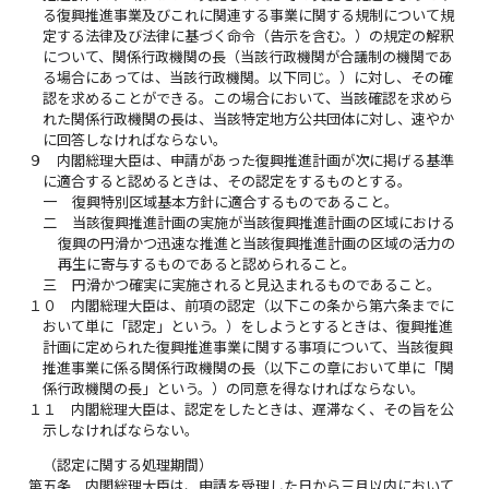
る復興推進事業及びこれに関連する事業に関する規制について規
定する法律及び法律に基づく命令（告示を含む。）の規定の解釈
について、関係行政機関の長（当該行政機関が合議制の機関であ
る場合にあっては、当該行政機関。以下同じ。）に対し、その確
認を求めることができる。この場合において、当該確認を求めら
れた関係行政機関の長は、当該特定地方公共団体に対し、速やか
に回答しなければならない。
９
内閣総理大臣は、申請があった復興推進計画が次に掲げる基準
に適合すると認めるときは、その認定をするものとする。
一
復興特別区域基本方針に適合するものであること。
二
当該復興推進計画の実施が当該復興推進計画の区域における
復興の円滑かつ迅速な推進と当該復興推進計画の区域の活力の
再生に寄与するものであると認められること。
三
円滑かつ確実に実施されると見込まれるものであること。
１０
内閣総理大臣は、前項の認定（以下この条から第六条までに
おいて単に「認定」という。）をしようとするときは、復興推進
計画に定められた復興推進事業に関する事項について、当該復興
推進事業に係る関係行政機関の長（以下この章において単に「関
係行政機関の長」という。）の同意を得なければならない。
１１
内閣総理大臣は、認定をしたときは、遅滞なく、その旨を公
示しなければならない。
（認定に関する処理期間）
第五条
内閣総理大臣は、申請を受理した日から三月以内において