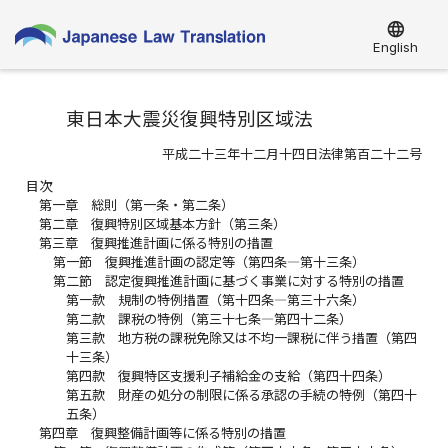
language
English
東日本大震災復興特別区域法
平成二十三年十二月十四日法律第百二十二号
目次
第一章 総則（第一条・第二条）
第二章 復興特別区域基本方針（第三条）
第三章 復興推進計画に係る特別の措置
第一節 復興推進計画の認定等（第四条―第十三条）
第二節 認定復興推進計画に基づく事業に対する特別の措置
第一款 規制の特例措置（第十四条―第三十六条）
第二款 課税の特例（第三十七条―第四十二条）
第三款 地方税の課税免除又は不均一課税に伴う措置（第四
十三条）
第四款 復興特区支援利子補給金の支給（第四十四条）
第五款 財産の処分の制限に係る承認の手続の特例（第四十
五条）
第四章 復興整備計画等に係る特別の措置