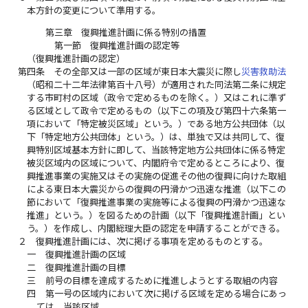
本方針の変更について準用する。
第三章 復興推進計画に係る特別の措置
第一節 復興推進計画の認定等
（復興推進計画の認定）
第四条
その全部又は一部の区域が東日本大震災に際し
災害救助法
（昭和二十二年法律第百十八号）が適用された同法第二条に規定
する市町村の区域（政令で定めるものを除く。）又はこれに準ず
る区域として政令で定めるもの（以下この項及び第四十六条第一
項において「特定被災区域」という。）である地方公共団体（以
下「特定地方公共団体」という。）は、単独で又は共同して、復
興特別区域基本方針に即して、当該特定地方公共団体に係る特定
被災区域内の区域について、内閣府令で定めるところにより、復
興推進事業の実施又はその実施の促進その他の復興に向けた取組
による東日本大震災からの復興の円滑かつ迅速な推進（以下この
節において「復興推進事業の実施等による復興の円滑かつ迅速な
推進」という。）を図るための計画（以下「復興推進計画」とい
う。）を作成し、内閣総理大臣の認定を申請することができる。
２
復興推進計画には、次に掲げる事項を定めるものとする。
一
復興推進計画の区域
二
復興推進計画の目標
三
前号の目標を達成するために推進しようとする取組の内容
四
第一号の区域内において次に掲げる区域を定める場合にあっ
ては、当該区域