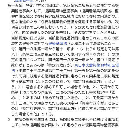
第十五条
特定地方公共団体が、第四条第二項第五号に規定する復
興推進事業として、復興建築物整備事業（復興産業集積区域、復
興居住区域又は復興特定区域の区域内において復興の円滑かつ迅
速な推進のために必要な建築物の整備を促進する事業をいう。次
項及び別表の二の項において同じ。）を定めた復興推進計画につ
いて、内閣総理大臣の認定を申請し、その認定を受けたときは、
当該認定の日以後は、当該復興推進計画に定められたこれらの区
域内の建築物に対する
建築基準法
（昭和二十五年法律第二百一
号）第四十八条第一項から第十二項まで（これらの規定を同法第
八十七条第二項又は第三項において準用する場合を含む。）の規
定の適用については、同法第四十八条第一項ただし書中「特定行
政庁が」とあるのは「特定行政庁が、
東日本大震災復興特別区域
法
（平成二十三年法律第百二十二号）第十五条第一項の認定を受
けた同項に規定する復興推進計画に定められた同条第二項に規定
する基本方針（以下この条において「認定計画基本方針」とい
う。）に適合すると認めて許可した場合その他」と、同項から同
条第十項まで及び同条第十二項の規定のただし書の規定中「認
め、」とあるのは「認めて許可した場合、」と、同条第二項から
第十二項までの規定のただし書の規定中「特定行政庁が」とある
のは「特定行政庁が、認定計画基本方針に適合すると認めて許可
した場合その他」とする。
２
前項の復興推進計画には、第四条第二項第七号に掲げる事項と
して、当該復興推進計画において定められた復興建築物整備事業