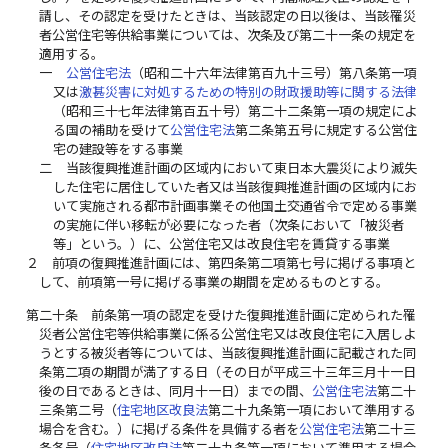
請し、その認定を受けたときは、当該認定の日以後は、当該罹災
者公営住宅等供給事業については、次条及び第二十一条の規定を
適用する。
一
公営住宅法
（昭和二十六年法律第百九十三号）第八条第一項
又は
激甚災害に対処するための特別の財政援助等に関する法律
（昭和三十七年法律第百五十号）第二十二条第一項の規定によ
る国の補助を受けて
公営住宅法
第二条第五号に規定する公営住
宅の建設等をする事業
二
当該復興推進計画の区域内において東日本大震災により滅失
した住宅に居住していた者又は当該復興推進計画の区域内にお
いて実施される都市計画事業その他国土交通省令で定める事業
の実施に伴い移転が必要になった者（次条において「被災者
等」という。）に、公営住宅又は改良住宅を賃貸する事業
２
前項の復興推進計画には、第四条第二項第七号に掲げる事項と
して、前項第一号に掲げる事業の期間を定めるものとする。
第二十条
前条第一項の認定を受けた復興推進計画に定められた罹
災者公営住宅等供給事業に係る公営住宅又は改良住宅に入居しよ
うとする被災者等については、当該復興推進計画に記載された同
条第二項の期間が満了する日（その日が平成三十三年三月十一日
後の日であるときは、同月十一日）までの間、
公営住宅法
第二十
三条第二号（
住宅地区改良法
第二十九条第一項において準用する
場合を含む。）に掲げる条件を具備する者を
公営住宅法
第二十三
条各号（
住宅地区改良法
第二十九条第一項において準用する場合