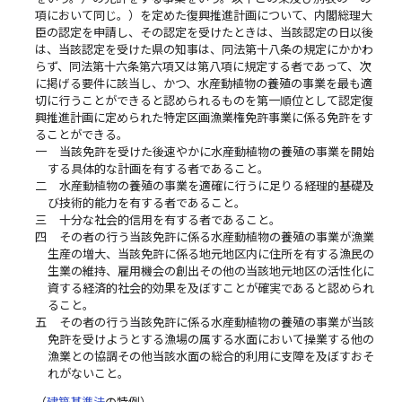
項において同じ。）を定めた復興推進計画について、内閣総理大
臣の認定を申請し、その認定を受けたときは、当該認定の日以後
は、当該認定を受けた県の知事は、同法第十八条の規定にかかわ
らず、同法第十六条第六項又は第八項に規定する者であって、次
に掲げる要件に該当し、かつ、水産動植物の養殖の事業を最も適
切に行うことができると認められるものを第一順位として認定復
興推進計画に定められた特定区画漁業権免許事業に係る免許をす
ることができる。
一
当該免許を受けた後速やかに水産動植物の養殖の事業を開始
する具体的な計画を有する者であること。
二
水産動植物の養殖の事業を適確に行うに足りる経理的基礎及
び技術的能力を有する者であること。
三
十分な社会的信用を有する者であること。
四
その者の行う当該免許に係る水産動植物の養殖の事業が漁業
生産の増大、当該免許に係る地元地区内に住所を有する漁民の
生業の維持、雇用機会の創出その他の当該地元地区の活性化に
資する経済的社会的効果を及ぼすことが確実であると認められ
ること。
五
その者の行う当該免許に係る水産動植物の養殖の事業が当該
免許を受けようとする漁場の属する水面において操業する他の
漁業との協調その他当該水面の総合的利用に支障を及ぼすおそ
れがないこと。
（
建築基準法
の特例）