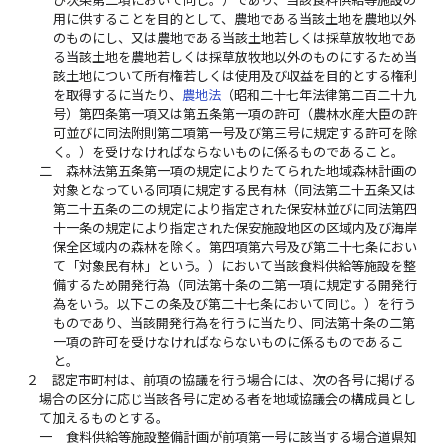
び次条第二項において同じ。）であり、当該食料供給等施設の
用に供することを目的として、農地である当該土地を農地以外
のものにし、又は農地である当該土地若しくは採草放牧地であ
る当該土地を農地若しくは採草放牧地以外のものにするため当
該土地について所有権若しくは使用及び収益を目的とする権利
を取得するに当たり、
農地法
（昭和二十七年法律第二百二十九
号）第四条第一項又は第五条第一項の許可（農林水産大臣の許
可並びに同法附則第二項第一号及び第三号に規定する許可を除
く。）を受けなければならないものに係るものであること。
二
森林法第五条第一項の規定によりたてられた地域森林計画の
対象となっている同項に規定する民有林（同法第二十五条又は
第二十五条の二の規定により指定された保安林並びに同法第四
十一条の規定により指定された保安施設地区の区域内及び海岸
保全区域内の森林を除く。第四項第六号及び第二十七条におい
て「対象民有林」という。）において当該食料供給等施設を整
備するため開発行為（同法第十条の二第一項に規定する開発行
為をいう。以下この条及び第二十七条において同じ。）を行う
ものであり、当該開発行為を行うに当たり、同法第十条の二第
一項の許可を受けなければならないものに係るものであるこ
と。
２
認定市町村は、前項の協議を行う場合には、次の各号に掲げる
場合の区分に応じ当該各号に定める者を地域協議会の構成員とし
て加えるものとする。
一
食料供給等施設整備計画が前項第一号に該当する場合道県知