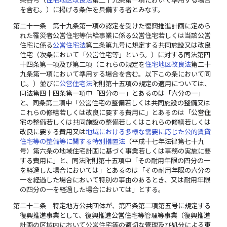
を含む。）に掲げる条件を具備する者とみなす。
第二十一条
第十九条第一項の認定を受けた復興推進計画に定めら
れた罹災者公営住宅等供給事業に係る公営住宅若しくは当該公営
住宅に係る
公営住宅法
第二条第九号に規定する共同施設又は改良
住宅（次条において「公営住宅等」という。）に対する同法第四
十四条第一項及び第二項（これらの規定を
住宅地区改良法
第二十
九条第一項において準用する場合を含む。以下この条において同
じ。）並びに
公営住宅法
附則第十五項の規定の適用については、
同法第四十四条第一項中「四分の一」とあるのは「六分の一」
と、同条第二項中「公営住宅の整備若しくは共同施設の整備又は
これらの修繕若しくは改良に要する費用に」とあるのは「公営住
宅の整備若しくは共同施設の整備若しくはこれらの修繕若しくは
改良に要する費用又は
地域における多様な需要に応じた公的賃貸
住宅等の整備等に関する特別措置法
（平成十七年法律第七十九
号）第六条の地域住宅計画に基づく事業若しくは事務の実施に要
する費用に」と、同法附則第十五項中「その耐用年限の四分の一
を経過した場合においては」とあるのは「その耐用年限の六分の
一を経過した場合において特別の事由のあるとき、又は耐用年限
の四分の一を経過した場合においては」とする。
第二十二条
特定地方公共団体が、第四条第二項第五号に規定する
復興推進事業として、復興推進公営住宅等管理等事業（復興推進
計画の区域内において公営住宅等の適切な管理及び処分による東