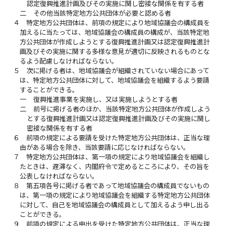
認定復興推進計画及びその実施に関し密接な関係を有する者
二
その他当該特定地方公共団体が必要と認める者
４
特定地方公共団体は、前項の規定により地域協議会の構成員を
加えるに当たっては、地域協議会の構成員の構成が、当該特定地
方公共団体が作成しようとする復興推進計画又は認定復興推進計
画及びその実施に関する多様な意見が適切に反映されるものとな
るよう配慮しなければならない。
５
次に掲げる者は、地域協議会が組織されていない場合にあって
は、特定地方公共団体に対して、地域協議会を組織するよう要請
することができる。
一
復興推進事業を実施し、又は実施しようとする者
二
前号に掲げる者のほか、当該特定地方公共団体が作成しよう
とする復興推進計画又は認定復興推進計画及びその実施に関し
密接な関係を有する者
６
前項の規定による要請を受けた特定地方公共団体は、正当な理
由がある場合を除き、当該要請に応じなければならない。
７
特定地方公共団体は、第一項の規定により地域協議会を組織し
たときは、遅滞なく、内閣府令で定めるところにより、その旨を
公表しなければならない。
８
第五項各号に掲げる者であって地域協議会の構成員でないもの
は、第一項の規定により地域協議会を組織する特定地方公共団体
に対して、自己を地域協議会の構成員として加えるよう申し出る
ことができる。
９
前項の規定による申出を受けた特定地方公共団体は、正当な理