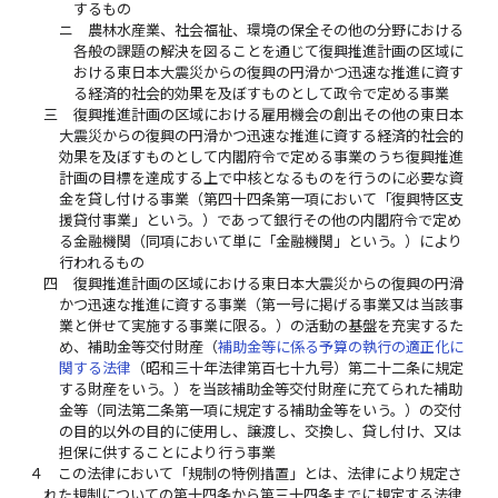
するもの
ニ
農林水産業、社会福祉、環境の保全その他の分野における
各般の課題の解決を図ることを通じて復興推進計画の区域に
おける東日本大震災からの復興の円滑かつ迅速な推進に資す
る経済的社会的効果を及ぼすものとして政令で定める事業
三
復興推進計画の区域における雇用機会の創出その他の東日本
大震災からの復興の円滑かつ迅速な推進に資する経済的社会的
効果を及ぼすものとして内閣府令で定める事業のうち復興推進
計画の目標を達成する上で中核となるものを行うのに必要な資
金を貸し付ける事業（第四十四条第一項において「復興特区支
援貸付事業」という。）であって銀行その他の内閣府令で定め
る金融機関（同項において単に「金融機関」という。）により
行われるもの
四
復興推進計画の区域における東日本大震災からの復興の円滑
かつ迅速な推進に資する事業（第一号に掲げる事業又は当該事
業と併せて実施する事業に限る。）の活動の基盤を充実するた
め、補助金等交付財産（
補助金等に係る予算の執行の適正化に
関する法律
（昭和三十年法律第百七十九号）第二十二条に規定
する財産をいう。）を当該補助金等交付財産に充てられた補助
金等（同法第二条第一項に規定する補助金等をいう。）の交付
の目的以外の目的に使用し、譲渡し、交換し、貸し付け、又は
担保に供することにより行う事業
４
この法律において「規制の特例措置」とは、法律により規定さ
れた規制についての第十四条から第三十四条までに規定する法律