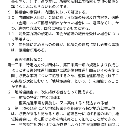
長を除く。）は、速やかに、所要の法制上の措置その他の措置を
講じなければならないものとする。
９
協議会の庶務は、内閣府において処理する。
１０
内閣総理大臣は、会議における協議の経過及び内容を、適時
に（会議において協議が調わなかった場合には、遅滞なく）、か
つ、適切な方法で、国会に報告するものとする。
１１
前条第九項の規定は、国会が前項の報告を受けた場合につい
て準用する。
１２
前各項に定めるもののほか、協議会の運営に関し必要な事項
は、協議会が定める。
（復興推進協議会）
第十三条
特定地方公共団体は、第四条第一項の規定により作成し
ようとする復興推進計画並びに認定復興推進計画及びその実施に
関し必要な事項について協議するため、復興推進協議会（以下こ
の条及び次節において「地域協議会」という。）を組織すること
ができる。
２
地域協議会は、次に掲げる者をもって構成する。
一
前項の特定地方公共団体
二
復興推進事業を実施し、又は実施すると見込まれる者
３
第一項の規定により地域協議会を組織する特定地方公共団体
は、必要があると認めるときは、前項各号に掲げる者のほか、地
域協議会に、次に掲げる者を構成員として加えることができる。
一
当該特定地方公共団体が作成しようとする復興推進計画又は