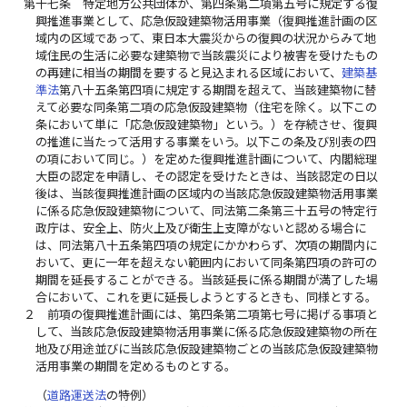
第十七条
特定地方公共団体が、第四条第二項第五号に規定する復
興推進事業として、応急仮設建築物活用事業（復興推進計画の区
域内の区域であって、東日本大震災からの復興の状況からみて地
域住民の生活に必要な建築物で当該震災により被害を受けたもの
の再建に相当の期間を要すると見込まれる区域において、
建築基
準法
第八十五条第四項に規定する期間を超えて、当該建築物に替
えて必要な同条第二項の応急仮設建築物（住宅を除く。以下この
条において単に「応急仮設建築物」という。）を存続させ、復興
の推進に当たって活用する事業をいう。以下この条及び別表の四
の項において同じ。）を定めた復興推進計画について、内閣総理
大臣の認定を申請し、その認定を受けたときは、当該認定の日以
後は、当該復興推進計画の区域内の当該応急仮設建築物活用事業
に係る応急仮設建築物について、同法第二条第三十五号の特定行
政庁は、安全上、防火上及び衛生上支障がないと認める場合に
は、同法第八十五条第四項の規定にかかわらず、次項の期間内に
おいて、更に一年を超えない範囲内において同条第四項の許可の
期間を延長することができる。当該延長に係る期間が満了した場
合において、これを更に延長しようとするときも、同様とする。
２
前項の復興推進計画には、第四条第二項第七号に掲げる事項と
して、当該応急仮設建築物活用事業に係る応急仮設建築物の所在
地及び用途並びに当該応急仮設建築物ごとの当該応急仮設建築物
活用事業の期間を定めるものとする。
（
道路運送法
の特例）