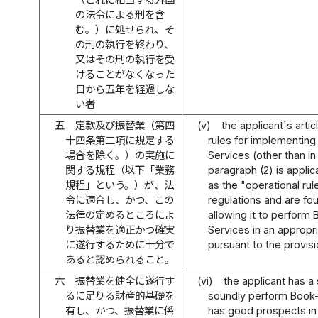
の法令による刑を含
む。）に処せられ、そ
の刑の執行を終わり、
又はその刑の執行を受
けることがなくなった
日から五年を経過しな
い者
五
定款及び振替業（第四
(v)
the applicant's arti
十四条第二項に規定する
rules for implementing
場合を除く。）の実施に
Services (other than in
関する規程（以下「業務
paragraph (2) is applic
規程」という。）が、法
as the "operational ru
令に適合し、かつ、この
regulations and are fou
法律の定めるところによ
allowing it to perform
り振替業を適正かつ確実
Services in an appropr
に遂行するために十分で
pursuant to the provisi
あると認められること。
六
振替業を健全に遂行す
(vi)
the applicant has a s
るに足りる財産的基礎を
soundly perform Book-
有し、かつ、振替業に係
has good prospects in