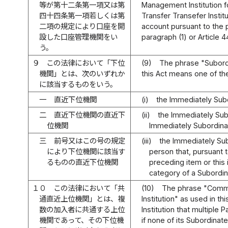
等が第十二条第一項又は第
Management Institution f
四十四条第一項若しくは第
Transfer Transefer Instit
二項の規定により口座を開
account pursuant to the p
設した口座管理機関をい
paragraph (1) or Article 4
う。
９
この法律において「下位
(9)
The phrase "Subordi
機関」とは、次のいずれか
this Act means one of the
に該当するものをいう。
一
直近下位機関
(i)
the Immediately Subor
二
直近下位機関の直近下
(ii)
the Immediately Subo
位機関
Immediately Subordinate
三
前号又はこの号の規定
(iii)
the Immediately Subo
により下位機関に該当す
person that, pursuant t
るものの直近下位機関
preceding item or this 
category of a Subordina
１０
この法律において「共
(10)
The phrase "Comm
通直近上位機関」とは、複
Institution" as used in t
数の加入者に共通する上位
Institution that multiple
機関であって、その下位機
if none of its Subordinate