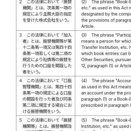
２
この法律において「振替
(2)
The phrase "Book-Ent
機関」とは、次条第一項の
etc." as used in this Ac
規定により主務大臣の指定
designated by the compe
を受けた株式会社をいう。
the provisions of paragra
Article.
３
この法律において「加入
(3)
The phrase "Particip
者」とは、振替機関等が第
means a person for whic
十二条第一項又は第四十四
Transfer Institution, etc
条第一項若しくは第二項の
which book entries can 
規定により社債等の振替を
Other Securities, pursuant
行うための口座を開設した
12, paragraph (1) or Articl
者をいう。
４
この法律において「口座
(4)
The phrase "Accoun
管理機関」とは、第四十四
as used in this Act mean
条第一項の規定による口座
an account under the prov
の開設を行った者及び同条
paragraph (1) or a Book-E
第二項に規定する場合にお
prescribed in paragraph (2
ける振替機関をいう。
５
この法律において「振替
(5)
The phrase "Book-E
機関等」とは、振替機関及
Institution, etc." as used