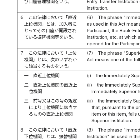
び口座管理機関をいう。
Entry Transfer Instituti
Institution.
６
この法律において「直近
(6)
The phrase "Immedia
上位機関」とは、加入者に
as used in this Act means
とってその口座が開設され
Participant, the Book-Ent
ている振替機関等をいう。
Institution, etc. at whic
opened for the Participan
７
この法律において「上位
(7)
The phrase "Superior
機関」とは、次のいずれか
Act means one of the fol
に該当するものをいう。
一
直近上位機関
(i)
the Immediately Super
二
直近上位機関の直近上
(ii)
the Immediately Super
位機関
Immediately Superior In
三
前号又はこの号の規定
(iii)
the Immediately Supe
により上位機関に該当す
that, pursuant to the p
るものの直近上位機関
item or this item, falls
Superior Institution.
８
この法律において「直近
(8)
The phrase "Immedi
下位機関」とは、振替機関
Institution" as used in t