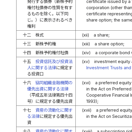
発行する債券（新株予約
certificate issued by a
権付社債券の性質を有す
corporation (other than
るものを除く。以下同
certificate representi
じ。）に表示されるべき
share option; the same
権利
十二
株式
(xii)
a share;
十三
新株予約権
(xiii)
a share option;
十四
新株予約権付社債
(xiv)
a corporate bond w
十五
投資信託及び投資法
(xv)
investment equity 
人に関する法律
に規定す
Investment Trusts and
る投資口
十六
協同組織金融機関の
(xvi)
a preferred equit
優先出資に関する法律
in the Act on Preferre
（平成五年法律第四十四
Cooperative Financial I
号）に規定する優先出資
1993);
十七
資産の流動化に関す
(xvii)
a preferred equit
る法律
に規定する優先出
in the Act on Securitiza
資
十八
資産の流動化に関す
(xviii)
a subscription ri