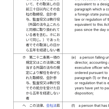
いて、その取消しの日
equivalent to a desig
前三十日以内にその会
paragraph which a c
社の取締役、会計参
a foreign state pursu
与、監査役又は執行役
law or regulation of 
（外国の法令上これら
equivalent to this Act
と同様に取り扱われて
pass since the day o
いる者を含む。ホにお
いて同じ。）であった
者でその取消しの日か
ら五年を経過しない者
ホ
第二十二条第一項の
(e)
a person falling u
規定又はこの法律に相
director, accounting
当する外国の法令の規
executive officer w
定により解任を命ぜら
ordered pursuant to t
れた取締役、会計参
paragraph (1) or the 
与、監査役又は執行役
or regulation that is e
でその処分を受けた日
years have yet to pa
から五年を経過しない
disposition;
者
ヘ
この法律、
会社法
若
(f)
a person that has