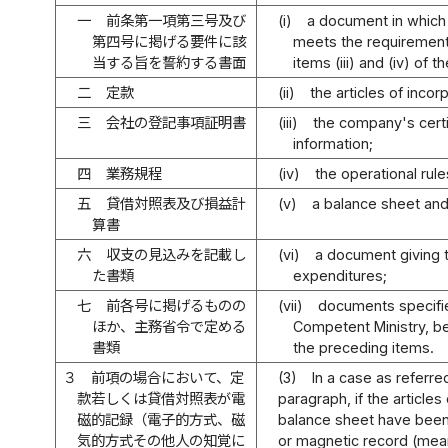
一
前条第一項第三号及び
(i)
a document in which t
第四号に掲げる要件に該
meets the requirements
当する旨を誓約する書面
items (iii) and (iv) of t
二
定款
(ii)
the articles of incor
三
会社の登記事項証明書
(iii)
the company's certi
information;
四
業務規程
(iv)
the operational rule
五
貸借対照表及び損益計
(v)
a balance sheet and
算書
六
収支の見込みを記載し
(vi)
a document giving
た書類
expenditures;
七
前各号に掲げるものの
(vii)
documents specifie
ほか、主務省令で定める
Competent Ministry, be
書類
the preceding items.
３
前項の場合において、定
(3)
In a case as referre
款若しくは貸借対照表が電
paragraph, if the articles
磁的記録（電子的方式、磁
balance sheet have been
気的方式その他人の知覚に
or magnetic record (mean