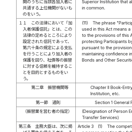
関のうちに当該各加入者に
Superior Institution that 
共通する上位機関がないも
in common.
のをいう。
１１
この法律において「加
(11)
The phrase "Partici
入者保護信託」とは、この
used in this Act means a 
法律の定めるところにより
to the provisions of this
設定された信託であって、
protecting Participants 
第六十条の規定による支払
pursuant to the provision
を行うことにより加入者の
maintaining confidence in
保護を図り、社債等の振替
Bonds and Other Securiti
に対する信頼を維持するこ
とを目的とするものをい
う。
第二章 振替機関等
Chapter II Book-Entr
Institution, etc.
第一節 通則
Section 1 General 
（振替業を営む者の指定）
(Designation of Person E
Transfer Services)
第三条
主務大臣は、次に掲
Article 3
(1)
The compete