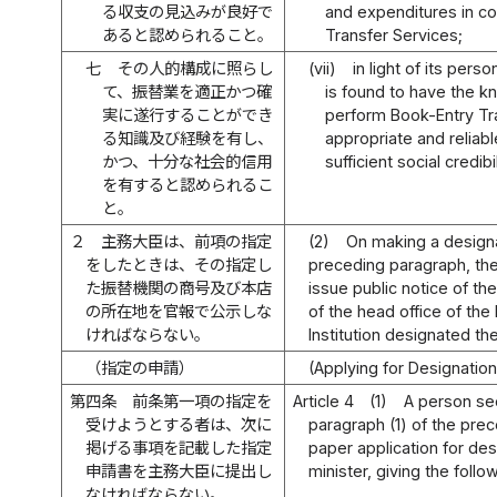
る収支の見込みが良好で
and expenditures in co
あると認められること。
Transfer Services;
七
その人的構成に照らし
(vii)
in light of its pers
て、振替業を適正かつ確
is found to have the 
実に遂行することができ
perform Book-Entry Tra
る知識及び経験を有し、
appropriate and reliab
かつ、十分な社会的信用
sufficient social credibil
を有すると認められるこ
と。
２
主務大臣は、前項の指定
(2)
On making a designat
をしたときは、その指定し
preceding paragraph, th
た振替機関の商号及び本店
issue public notice of th
の所在地を官報で公示しな
of the head office of the
ければならない。
Institution designated the
（指定の申請）
(Applying for Designation
第四条
前条第一項の指定を
Article 4
(1)
A person se
受けようとする者は、次に
paragraph (1) of the prec
掲げる事項を記載した指定
paper application for de
申請書を主務大臣に提出し
minister, giving the follo
なければならない。