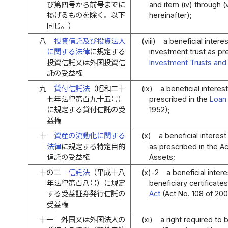
び第四号から前号までに
and item (iv) through (
掲げるものを除く。以下
hereinafter);
同じ。）
八
投資信託及び投資法人
(viii)
a beneficial intere
に関する法律
に規定する
investment trust as pr
投資信託又は外国投資信
Investment Trusts and
託の受益権
九
貸付信託法
（昭和二十
(ix)
a beneficial interest
七年法律第百九十五号）
prescribed in the
Loan 
に規定する貸付信託の受
1952);
益権
十
資産の流動化に関する
(x)
a beneficial interest
法律
に規定する特定目的
as prescribed in the Ac
信託の受益権
Assets;
十の二
信託法
（平成十八
(x)-2
a beneficial intere
年法律第百八号）に規定
beneficiary certificate
する受益証券発行信託の
Act
(Act No. 108 of 200
受益権
十一
外国又は外国法人の
(xi)
a right required to