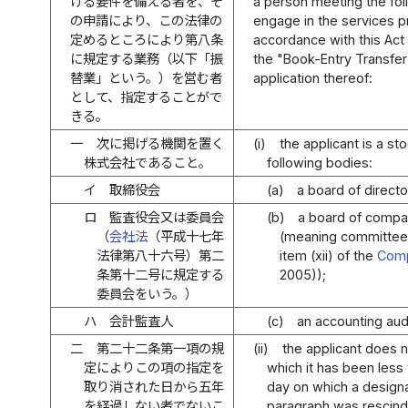
げる要件を備える者を、そ
a person meeting the fol
の申請により、この法律の
engage in the services pr
定めるところにより第八条
accordance with this Act 
に規定する業務（以下「振
the "Book-Entry Transfer
替業」という。）を営む者
application thereof:
として、指定することがで
きる。
一
次に掲げる機関を置く
(i)
the applicant is a s
株式会社であること。
following bodies:
イ
取締役会
(a)
a board of directo
ロ
監査役会又は委員会
(b)
a board of compa
（
会社法
（平成十七年
(meaning committees 
法律第八十六号）第二
item (xii) of the
Comp
条第十二号に規定する
2005));
委員会をいう。）
ハ
会計監査人
(c)
an accounting audi
二
第二十二条第一項の規
(ii)
the applicant does n
定によりこの項の指定を
which it has been less 
取り消された日から五年
day on which a designat
を経過しない者でないこ
paragraph was rescind