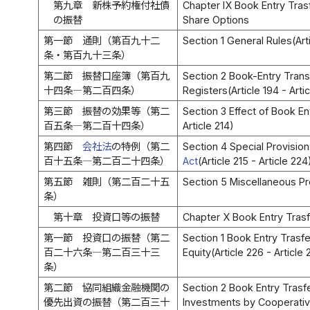
第九章 新株予約権付社債
Chapter IX Book Entry Tras
の振替
Share Options
第一節 通則（第百九十二
Section 1 General Rules(Arti
条・第百九十三条）
第二節 振替口座簿（第百九
Section 2 Book-Entry Trans
十四条―第二百四条）
Registers(Article 194 - Arti
第三節 振替の効果等（第二
Section 3 Effect of Book En
百五条―第二百十四条）
Article 214)
第四節
会社法
の特例（第二
Section 4 Special Provisio
百十五条―第二百二十四条）
Act
(Article 215 - Article 224
第五節 雑則（第二百二十五
Section 5 Miscellaneous Pro
条）
第十章 投資口等の振替
Chapter X Book Entry Trasf
第一節 投資口の振替（第二
Section 1 Book Entry Trasf
百二十六条―第二百三十三
Equity(Article 226 - Article 
条）
第二節 協同組織金融機関の
Section 2 Book Entry Trasfe
優先出資の振替（第二百三十
Investments by Cooperative