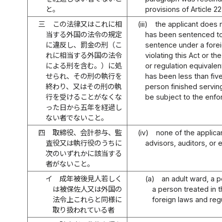
と。
provisions of Article 22
三
この法律又はこれに相
(iii)
the applicant does 
当する外国の法令の規定
has been sentenced to 
に違反し、罰金の刑（こ
sentence under a foreig
れに相当する外国の法令
violating this Act or th
による刑を含む。）に処
or regulation equivalent
せられ、その刑の執行を
has been less than fiv
終わり、又はその刑の執
person finished servin
行を受けることがなくな
be subject to the enfo
った日から五年を経過し
ない者でないこと。
四
取締役、会計参与、監
(iv)
none of the applica
査役又は執行役のうちに
advisors, auditors, or 
次のいずれかに該当する
者がないこと。
イ
成年被後見人若しく
(a)
an adult ward, a p
は被保佐人又は外国の
a person treated in
法令上これらと同様に
foreign laws and reg
取り扱われている者