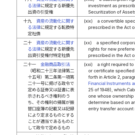
る法律
に規定する新優先
investment as prescrib
出資の引受権
Securitization of Asset
十九
資産の流動化に関す
(xix)
a convertible spec
る法律
に規定する転換特
prescribed in the Act o
定社債
二十
資産の流動化に関す
(xx)
a specified corpor
る法律
に規定する新優先
rights for new preferr
出資引受権付特定社債
prescribed in the Act o
二十一
金融商品取引法
(xxi)
a right required to
（昭和二十三年法律第二
or certificate specifie
十五号）第二条第一項第
forth in Article 2, parag
二十一号に掲げる政令で
Financial Instruments 
定める証券又は証書に表
25 of 1948), which Cab
示されるべき権利のう
one whose ownership it
ち、その権利の帰属が振
determine based on an 
替口座簿の記載又は記録
entry transfer account 
により定まるものとする
ことが適当であるものと
して政令で定めるもの