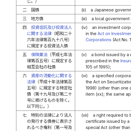
じ。）
二
国債
(ii)
a Japanese govern
三
地方債
(iii)
a local government
四
投資信託及び投資法人
(iv)
an investment corp
に関する法律
（昭和二十
in the
Act on Investme
六年法律第百九十八号）
Corporations
(Act No. 1
に規定する投資法人債
五
保険業法
（平成七年法
(v)
a bond issued by a
律第百五号）に規定する
prescribed in the
Insur
相互会社の社債
105 of 1995);
六
資産の流動化に関する
(vi)
a specified corpora
法律
（平成十年法律第百
the Act on Securitizati
五号）に規定する特定社
1998) (other than one a
債（第十九号及び第二十
item (xx); the same app
号に掲げるものを除く。
以下同じ。）
七
特別の法律により法人
(vii)
a right required to
の発行する債券に表示さ
certificate issued by a
れるべき権利（第一号及
special Act (other than 