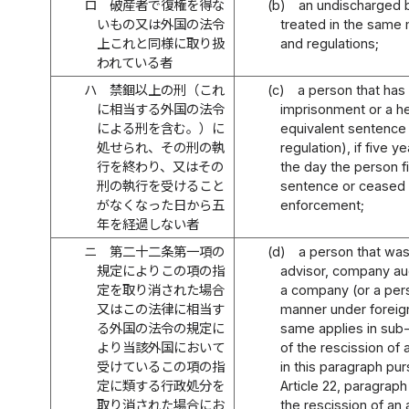
ロ
破産者で復権を得な
(b)
an undischarged 
いもの又は外国の法令
treated in the same
上これと同様に取り扱
and regulations;
われている者
ハ
禁錮以上の刑（これ
(c)
a person that ha
に相当する外国の法令
imprisonment or a he
による刑を含む。）に
equivalent sentence 
処せられ、その刑の執
regulation), if five 
行を終わり、又はその
the day the person f
刑の執行を受けること
sentence or ceased t
がなくなった日から五
enforcement;
年を経過しない者
ニ
第二十二条第一項の
(d)
a person that was
規定によりこの項の指
advisor, company audi
定を取り消された場合
a company (or a per
又はこの法律に相当す
manner under foreign
る外国の法令の規定に
same applies in sub-i
より当該外国において
of the rescission of 
受けているこの項の指
in this paragraph pur
定に類する行政処分を
Article 22, paragraph 
取り消された場合にお
the rescission of an 