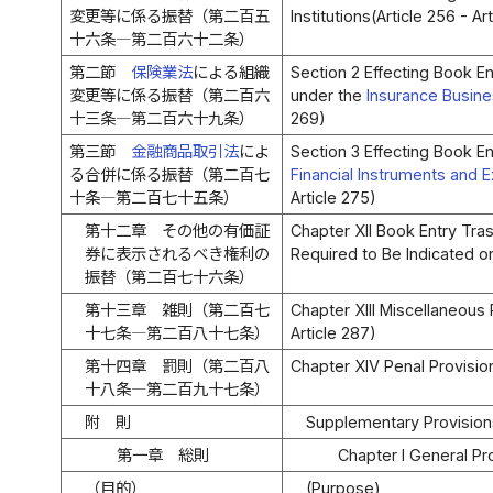
変更等に係る振替（第二百五
Institutions(Article 256 - Ar
十六条―第二百六十二条）
第二節
保険業法
による組織
Section 2 Effecting Book En
変更等に係る振替（第二百六
under the
Insurance Busine
十三条―第二百六十九条）
269)
第三節
金融商品取引法
によ
Section 3 Effecting Book En
る合併に係る振替（第二百七
Financial Instruments and 
十条―第二百七十五条）
Article 275)
第十二章 その他の有価証
Chapter XII Book Entry Tras
券に表示されるべき権利の
Required to Be Indicated on
振替（第二百七十六条）
第十三章 雑則（第二百七
Chapter XIII Miscellaneous 
十七条―第二百八十七条）
Article 287)
第十四章 罰則（第二百八
Chapter XIV Penal Provision
十八条―第二百九十七条）
附 則
Supplementary Provision
第一章 総則
Chapter I General Pr
（目的）
(Purpose)