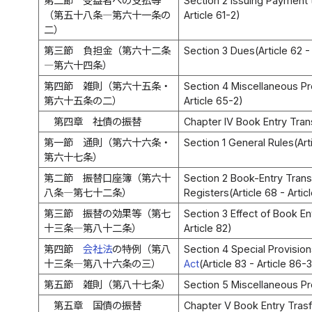
第二節 受益者への支払等
Section 2 Issuing Payment t
（第五十八条―第六十一条の
Article 61-2)
二）
第三節 負担金（第六十二条
Section 3 Dues(Article 62 - 
―第六十四条）
第四節 雑則（第六十五条・
Section 4 Miscellaneous Pr
第六十五条の二）
Article 65-2)
第四章 社債の振替
Chapter IV Book Entry Tran
第一節 通則（第六十六条・
Section 1 General Rules(Art
第六十七条）
第二節 振替口座簿（第六十
Section 2 Book-Entry Trans
八条―第七十二条）
Registers(Article 68 - Artic
第三節 振替の効果等（第七
Section 3 Effect of Book Ent
十三条―第八十二条）
Article 82)
第四節
会社法
の特例（第八
Section 4 Special Provisio
十三条―第八十六条の三）
Act
(Article 83 - Article 86-3
第五節 雑則（第八十七条）
Section 5 Miscellaneous Pro
第五章 国債の振替
Chapter V Book Entry Tras