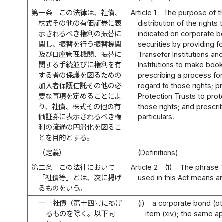
第一条
この法律は、社債、
Article 1
The purpose of thi
株式その他の有価証券に表
distribution of the rights
示されるべき権利の振替に
indicated on corporate b
関し、振替を行う振替機関
securities by providing f
及び口座管理機関、振替に
Transefer Institutions 
関する手続並びに権利を有
Institutions to make book
する者の保護を図るための
prescribing a process fo
加入者保護信託その他の必
regard to those rights; pr
要な事項を定めることによ
Protection Trusts to pro
り、社債、株式その他の有
those rights; and prescr
価証券に表示されるべき権
particulars.
利の流通の円滑化を図るこ
とを目的とする。
（定義）
(Definitions)
第二条
この法律において
Article 2
(1)
The phrase 
「社債等」とは、次に掲げ
used in this Act means an
るものをいう。
一
社債（第十四号に掲げ
(i)
a corporate bond (ot
るものを除く。以下同
item (xiv); the same ap