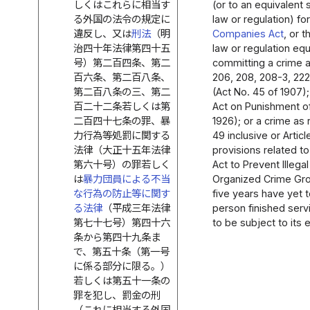
しくはこれらに相当す
(or to an equivalent
る外国の法令の規定に
law or regulation) for
違反し、又は
刑法
（明
Companies Act
, or 
治四十年法律第四十五
law or regulation equ
号）第二百四条、第二
committing a crime as
百六条、第二百八条、
206, 208, 208-3, 222
第二百八条の三、第二
(Act No. 45 of 1907);
百二十二条若しくは第
Act on Punishment of
二百四十七条の罪、暴
1926); or a crime as r
力行為等処罰に関する
49 inclusive or Articl
法律（大正十五年法律
provisions related to 
第六十号）の罪若しく
Act to Prevent Illega
は
暴力団員による不当
Organized Crime Grou
な行為の防止等に関す
five years have yet 
る法律
（平成三年法律
person finished ser
第七十七号）第四十六
to be subject to its
条から第四十九条ま
で、第五十条（第一号
に係る部分に限る。）
若しくは第五十一条の
罪を犯し、罰金の刑
（これに相当する外国