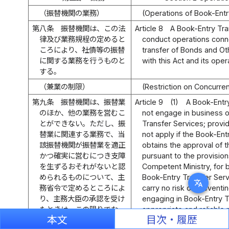
（振替機関の業務）
(Operations of Book-Entry
第八条
振替機関は、この法
Article 8
A Book-Entry Tran
律及び業務規程の定めると
conduct operations conn
ころにより、社債等の振替
transfer of Bonds and Ot
に関する業務を行うものと
with this Act and its oper
する。
（兼業の制限）
(Restriction on Concurre
第九条
振替機関は、振替業
Article 9
(1)
A Book-Entry
のほか、他の業務を営むこ
not engage in business o
とができない。ただし、振
Transfer Services; provi
替業に関連する業務で、当
not apply if the Book-Entr
該振替機関が振替業を適正
obtains the approval of 
かつ確実に営むにつき支障
pursuant to the provision
を生ずるおそれがないと認
Competent Ministry, for b
められるものについて、主
Book-Entry Transfer Serv
translate
務省令で定めるところによ
carry no risk of preventin
り、主務大臣の承認を受け
engaging in Book-Entry T
たときは、この限りでな
appropriate and reliable
本文
目次・履歴
い。