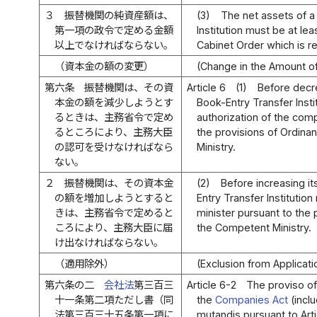
３
振替機関の純資産額は、
(3)
The net assets of a
第一項の政令で定める金額
Institution must be at le
以上でなければならない。
Cabinet Order which is re
（資本金の額の変更）
(Change in the Amount of
第六条
振替機関は、その資
Article 6
(1)
Before decre
本金の額を減少しようとす
Book-Entry Transfer Insti
るときは、主務省令で定め
authorization of the com
るところにより、主務大臣
the provisions of Ordin
の認可を受けなければなら
Ministry.
ない。
２
振替機関は、その資本金
(2)
Before increasing it
の額を増加しようとすると
Entry Transfer Institutio
きは、主務省令で定めると
minister pursuant to the 
ころにより、主務大臣に届
the Competent Ministry.
け出なければならない。
（適用除外）
(Exclusion from Applicati
第六条の二
会社法
第三百三
Article 6-2
The proviso of 
十一条第二項ただし書（同
the
Companies Act
(inclu
法第三百三十五条第一項に
mutandis pursuant to Arti