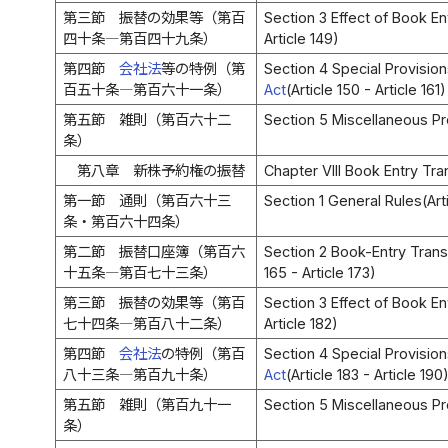
第三節 振替の効果等（第百
Section 3 Effect of Book Ent
四十条―第百四十九条）
Article 149)
第四節
会社法
等の特例（第
Section 4 Special Provisio
百五十条―第百六十一条）
Act
(Article 150 - Article 161)
第五節 雑則（第百六十二
Section 5 Miscellaneous Pro
条）
第八章 新株予約権の振替
Chapter VIII Book Entry Tra
第一節 通則（第百六十三
Section 1 General Rules(Arti
条・第百六十四条）
第二節 振替口座簿（第百六
Section 2 Book-Entry Trans
十五条―第百七十三条）
165 - Article 173)
第三節 振替の効果等（第百
Section 3 Effect of Book Ent
七十四条―第百八十二条）
Article 182)
第四節
会社法
の特例（第百
Section 4 Special Provisio
八十三条―第百九十条）
Act
(Article 183 - Article 190
第五節 雑則（第百九十一
Section 5 Miscellaneous Pro
条）