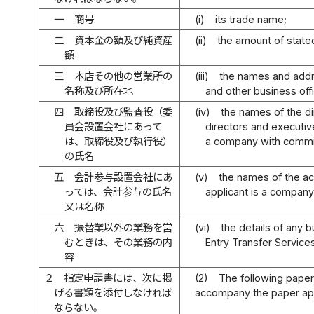
一
商号
(i)
its trade name;
二
資本金の額及び純資産
(ii)
the amount of stated
額
三
本店その他の営業所の
(iii)
the names and addr
名称及び所在地
and other business off
四
取締役及び監査役（委
(iv)
the names of the di
員会設置会社にあって
directors and executive 
は、取締役及び執行役）
a company with commi
の氏名
五
会計参与設置会社にあ
(v)
the names of the acc
っては、会計参与の氏名
applicant is a company
又は名称
六
振替業以外の業務を営
(vi)
the details of any 
むときは、その業務の内
Entry Transfer Services
容
２
指定申請書には、次に掲
(2)
The following pape
げる書類を添付しなければ
accompany the paper appl
ならない。