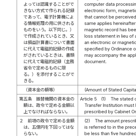
よっては認識することがで
computer data processing
きない方式で作られる記録
electronic form, magneti
であって、電子計算機によ
that cannot be perceive
る情報処理の用に供される
same applies hereinafter)
ものをいう。以下同じ。）
magnetic record has been
で作成されているとき、又
loss statement in lieu o
は損益計算書について書面
an electronic or magnetic
に代えて電磁的記録の作成
specified by Ordinance o
がされているときは、書類
may accompany the applic
に代えて電磁的記録（主務
document.
省令で定めるものに限
る。）を添付することがで
きる。
（資本金の額等）
(Amount of Stated Capita
第五条
振替機関の資本金の
Article 5
(1)
The stated c
額は、政令で定める金額以
Transfer Institution must
上でなければならない。
prescribed by Cabinet Or
２
前項の政令で定める金額
(2)
The amount prescri
は、五億円を下回ってはな
is referred to in the pr
らない。
be less than five hundred