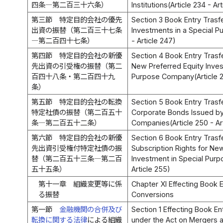
四条―第二百三十六条）
Institutions(Article 234 - Ar
第三節 特定目的会社の優先
Section 3 Book Entry Trasfe
出資の振替（第二百三十七条
Investments in a Special 
―第二百四十七条）
- Article 247)
第四節 特定目的会社の新優
Section 4 Book Entry Trasfe
先出資の引受権の振替（第二
New Preferred Equity Inves
百四十八条・第二百四十九
Purpose Company(Article 2
条）
第五節 特定目的会社の転換
Section 5 Book Entry Trasf
特定社債の振替（第二百五十
Corporate Bonds Issued by
条―第二百五十二条）
Companies(Article 250 - Ar
第六節 特定目的会社の新優
Section 6 Book Entry Trasf
先出資引受権付特定社債の振
Subscription Rights for Ne
替（第二百五十三条―第二百
Investment in Special Purp
五十五条）
Article 255)
第十一章 組織変更等に係
Chapter XI Effecting Book En
る振替
Conversions
第一節
金融機関の合併及び
Section 1 Effecting Book En
転換に関する法律
による組織
under the Act on Mergers a