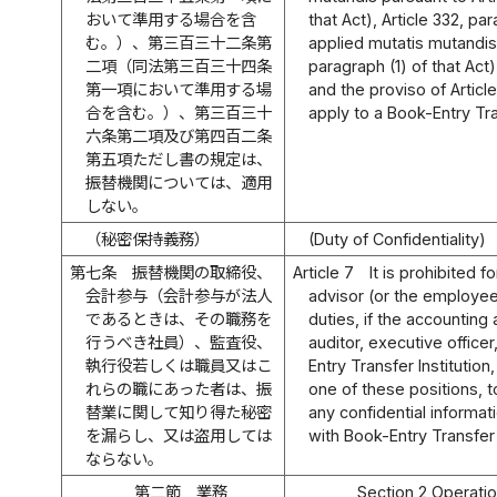
おいて準用する場合を含
that Act), Article 332, pa
む。）、第三百三十二条第
applied mutatis mutandis 
二項（同法第三百三十四条
paragraph (1) of that Act)
第一項において準用する場
and the proviso of Articl
合を含む。）、第三百三十
apply to a Book-Entry Tran
六条第二項及び第四百二条
第五項ただし書の規定は、
振替機関については、適用
しない。
（秘密保持義務）
(Duty of Confidentiality)
第七条
振替機関の取締役、
Article 7
It is prohibited f
会計参与（会計参与が法人
advisor (or the employe
であるときは、その職務を
duties, if the accounting 
行うべき社員）、監査役、
auditor, executive office
執行役若しくは職員又はこ
Entry Transfer Institution
れらの職にあった者は、振
one of these positions, 
替業に関して知り得た秘密
any confidential informat
を漏らし、又は盗用しては
with Book-Entry Transfer
ならない。
第二節 業務
Section 2 Operati