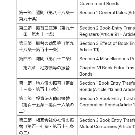
Government Bonds
第一節 通則（第八十八条―
Section 1 General Rules(Arti
第九十条）
第二節 振替口座簿（第九十
Section 2 Book-Entry Trans
一条―第九十七条）
Registers(Article 91 - Articl
第三節 振替の効果等（第九
Section 3 Effect of Book Ent
十八条―第百十一条）
Article 111)
第四節 雑則（第百十二条）
Section 4 Miscellaneous Pro
第六章 地方債等の振替
Chapter VI Book Entry Tra
Bonds
第一節 地方債の振替（第百
Section 1 Book Entry Trasf
十三条・第百十四条）
Bonds(Article 113 and Articl
第二節 投資法人債の振替
Section 2 Book Entry Trasf
（第百十五条―第百十六条の
Corporation Bonds(Article 11
二）
第三節 相互会社の社債の振
Section 3 Book Entry Trasf
替（第百十七条・第百十七条
Mutual Companies(Article 11
の二）