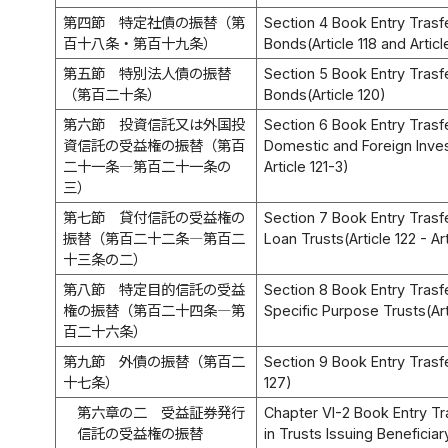
第四節 特定社債の振替（第
Section 4 Book Entry Trasf
百十八条・第百十九条）
Bonds(Article 118 and Articl
第五節 特別法人債の振替
Section 5 Book Entry Trasf
（第百二十条）
Bonds(Article 120)
第六節 投資信託又は外国投
Section 6 Book Entry Trasfer
資信託の受益権の振替（第百
Domestic and Foreign Inves
二十一条―第百二十一条の
Article 121-3)
三）
第七節 貸付信託の受益権の
Section 7 Book Entry Trasfer
振替（第百二十二条―第百二
Loan Trusts(Article 122 - Ar
十三条の二）
第八節 特定目的信託の受益
Section 8 Book Entry Trasfer
権の振替（第百二十四条―第
Specific Purpose Trusts(Arti
百二十六条）
第九節 外債の振替（第百二
Section 9 Book Entry Trasfe
十七条）
127)
第六章の二 受益証券発行
Chapter VI-2 Book Entry Tra
信託の受益権の振替
in Trusts Issuing Beneficiar