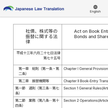
language
English
社債、株式等の
Act on Book Ent
振替に関する法
Bonds and Shar
律
平成十三年六月二十七日法律
第七十五号
第一章 総則（第一条・第
Chapter I General Provisions
二条）
第二章 振替機関等
Chapter II Book-Entry Transf
第一節 通則（第三条―第七
Section 1 General Rules(Arti
条）
第二節 業務（第八条―第十
Section 2 Operations(Article
四条）