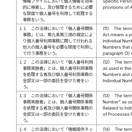
情報ファイルにおいて個人情報を効率
Specific Person
的に検索し、及び管理するために必要
provisions of A
な限度で個人番号を利用して処理する
事務をいう。
１１
この法律において「個人番号関係
(11)
The term 
事務」とは、第九条第三項の規定によ
Act means a p
り個人番号利用事務に関して行われる
Individual Num
他人の個人番号を必要な限度で利用し
Numbers that a
て行う事務をいう。
paragraph (3) o
１２
この法律において「個人番号利用
(12)
The term
事務実施者」とは、個人番号利用事務
as used in thi
を処理する者及び個人番号利用事務の
Numbers and a 
全部又は一部の委託を受けた者をい
Individual Num
う。
１３
この法律において「個人番号関係
(13)
The term
事務実施者」とは、個人番号関係事務
Number" as us
を処理する者及び個人番号関係事務の
Related to Ind
全部又は一部の委託を受けた者をい
of Processes R
う。
１４
この法律において「情報提供ネッ
(14)
The term