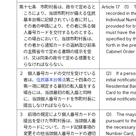
第十七条
市町村長は、政令で定めると
Article 17
(1)
T
ころにより、当該市町村が備える住民
recorded in the
基本台帳に記録されている者に対し、
Individual Num
その者の申請により、その者に係る個
provided for b
人番号カードを交付するものとする。
must have the 
この場合において、当該市町村長は、
specified by t
その者から通知カードの返納及び前条
forth in the p
の主務省令で定める書類の提示を受
Cabinet Order s
け、又は同条の政令で定める措置をと
らなければならない。
２
個人番号カードの交付を受けている
(2)
If a pers
者は、
住民基本台帳法
第二十四条の二
initial notifica
第一項に規定する最初の転入届をする
Residential Ba
場合には、当該最初の転入届と同時
Card to the ma
に、当該個人番号カードを市町村長に
initial notifica
提出しなければならない。
３
前項の規定により個人番号カードの
(3)
The mayor
提出を受けた市町村長は、当該個人番
pursuant to t
号カードについて、カード記録事項の
the necessary 
変更その他当該個人番号カードの適切
Number Card, a