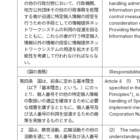
の他の行政分野において、行政機関、
handling admin
地方公共団体その他の行政事務を処理
Information pr
する者が迅速に特定個人情報の授受を
control measur
行うための手段としての情報提供ネッ
consideration 
トワークシステムの利用の促進を図る
Providing Netw
とともに、これらの者が行う特定個人
Information th
情報以外の情報の授受に情報提供ネッ
トワークシステムの用途を拡大する可
能性を考慮して行われなければならな
い。
（国の責務）
(Responsibilit
第四条
国は、前条に定める基本理念
Article 4
(1)
T
（以下「基本理念」という。）にのっ
specified in th
とり、個人番号その他の特定個人情報
Principles"), 
の取扱いの適正を確保するために必要
handling of Sp
な措置を講ずるとともに、個人番号及
implement mea
び法人番号の利用を促進するための施
Corporation N
策を実施するものとする。
２
国は、教育活動、広報活動その他の
(2)
The natio
活動を通じて、個人番号及び法人番号
understanding