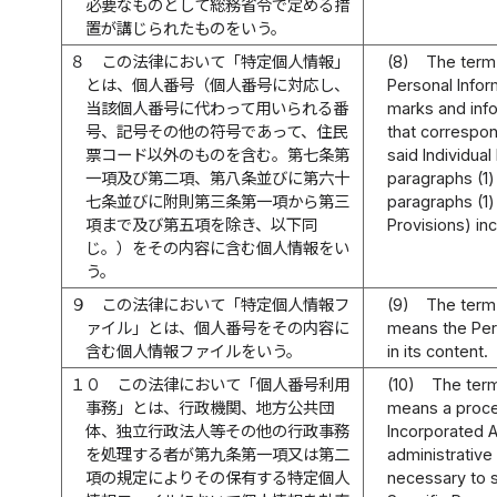
必要なものとして総務省令で定める措
置が講じられたものをいう。
８
この法律において「特定個人情報」
(8)
The term 
とは、個人番号（個人番号に対応し、
Personal Infor
当該個人番号に代わって用いられる番
marks and info
号、記号その他の符号であって、住民
that correspon
票コード以外のものを含む。第七条第
said Individua
一項及び第二項、第八条並びに第六十
paragraphs (1) 
七条並びに附則第三条第一項から第三
paragraphs (1)
項まで及び第五項を除き、以下同
Provisions) inc
じ。）をその内容に含む個人情報をい
う。
９
この法律において「特定個人情報フ
(9)
The term 
ァイル」とは、個人番号をその内容に
means the Pers
含む個人情報ファイルをいう。
in its content.
１０
この法律において「個人番号利用
(10)
The term
事務」とは、行政機関、地方公共団
means a proce
体、独立行政法人等その他の行政事務
Incorporated A
を処理する者が第九条第一項又は第二
administrative
項の規定によりその保有する特定個人
necessary to s