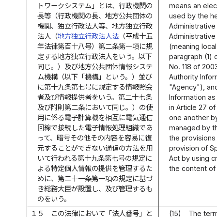
トワークシステム」とは、行政機関の
means an elec
長等（行政機関の長、地方公共団体の
used by the he
機関、独立行政法人等、地方独立行政
Administrative
法人（
地方独立行政法人法
（平成十五
Administrative
年法律第百十八号）第二条第一項に規
(meaning local
定する地方独立行政法人をいう。以下
paragraph (1) 
同じ。）及び地方公共団体情報システ
No. 118 of 200
ム機構（以下「機構」という。）並び
Authority Info
に第十九条第七号に規定する情報照会
"Agency"), and
者及び情報提供者をいう。第二十七条
Information as 
及び附則第二条において同じ。）の使
in Article 27 o
用に係る電子計算機を相互に電気通信
one another by
回線で接続した電子情報処理組織であ
managed by the
って、暗号その他その内容を容易に復
the provisions 
元することができない通信の方法を用
provision of Sp
いて行われる第十九条第七号の規定に
Act by using 
よる特定個人情報の提供を管理するた
the content of
めに、第二十一条第一項の規定に基づ
き総務大臣が設置し、及び管理するも
のをいう。
１５
この法律において「法人番号」と
(15)
The term