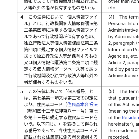
情報であって行政機関及び独立行政法
other than Adm
人等以外の者が保有するものをいう。
etc.
４
この法律において「個人情報ファイ
(4)
The term 
ル」とは、行政機関個人情報保護法第
Personal Inform
二条第四項に規定する個人情報ファイ
Administrative
ルであって行政機関が保有するもの、
by Administrati
独立行政法人等個人情報保護法第二条
2, paragraph (
第四項に規定する個人情報ファイルで
Information Pr
あって独立行政法人等が保有するもの
Agencies, etc.,
又は個人情報保護法第二条第二項に規
Article 2, para
定する個人情報データベース等であっ
held by person
て行政機関及び独立行政法人等以外の
Administrative
者が保有するものをいう。
５
この法律において「個人番号」と
(5)
The term 
は、第七条第一項又は第二項の規定に
that, pursuant 
より、住民票コード（
住民基本台帳法
of this Act, w
（昭和四十二年法律第八十一号）第七
(meaning the re
条第十三号に規定する住民票コードを
of the
Residen
いう。以下同じ。）を変換して得られ
hereinafter), a
る番号であって、当該住民票コードが
the residence 
記載された住民票に係る者を識別する
recorded.