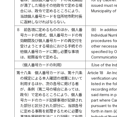
が満了した場合その他政令で定める場
issued must re
合には、政令で定めるところにより、
Municipality o
当該個人番号カードを住所地市町村長
に返納しなければならない。
８
前各項に定めるもののほか、個人番
(8)
In additi
号カードの様式、個人番号カードの有
Individual Num
効期間及び個人番号カードの再交付を
procedures for
受けようとする場合における手続その
other necessar
他個人番号カードに関し必要な事項
specified by Or
は、総務省令で定める。
Communicatio
（個人番号カードの利用）
(Use of the In
第十八条
個人番号カードは、第十六条
Article 18
An In
の規定による本人確認の措置において
verification un
利用するほか、次の各号に掲げる者
listed in the 
が、条例（第二号の場合にあっては、
recording info
政令）で定めるところにより、個人番
said items in 
号カードのカード記録事項が記録され
part where Car
た部分と区分された部分に、当該各号
pursuant to th
に定める事務を処理するために必要な
forth in item (
事項を電磁的方法により記録して利用
Individual Num