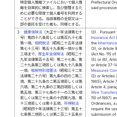
特定個人情報ファイルにおいて個人情
Prefectural Or
報を効率的に検索し、及び管理するた
said processes
めに必要な限度で個人番号を利用する
ことができる。当該事務の全部又は一
部の委託を受けた者も、同様とする。
３
健康保険法
（大正十一年法律第七十
(3)
Pursuant t
号）第四十八条若しくは第百九十七条
Insurance Act
(
第一項、
相続税法
（昭和二十五年法律
the
Inheritanc
第七十三号）第五十九条第一項から第
(3), or Article
三項まで、
厚生年金保険法
（昭和二十
(Act No. 115 of
九年法律第百十五号）第二十七条、第
(5) or (6), Art
二十九条第三項若しくは第九十八条第
or Article 37-1
一項、
租税特別措置法
（昭和三十二年
Measures Conc
法律第二十六号）第九条の四の二第二
(2) or Article
項、第二十九条の二第五項若しくは第
1965); Article 
六項、第二十九条の三第四項若しくは
Article 4, para
第五項、第三十七条の十一の三第七項
Wire Transfer
若しくは第三十七条の十四第九項、第
110 of 1997) a
十三項若しくは第十五項、
所得税法
Ordinances, a
（昭和四十年法律第三十三号）第五十
require the us
七条第二項若しくは第二百二十五条か
submission of