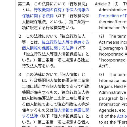
第二条
この法律において「行政機関」
Article 2
(1)
Th
とは、
行政機関の保有する個人情報の
Administrative 
保護に関する法律
（以下「行政機関個
Protection of 
人情報保護法」という。）第二条第一
(hereinafter r
項に規定する行政機関をいう。
Information Pr
２
この法律において「独立行政法人
(2)
The term 
等」とは、
独立行政法人等の保有する
Act means Inco
個人情報の保護に関する法律
（以下
2, paragraph (
「独立行政法人等個人情報保護法」と
Incorporated A
いう。）第二条第一項に規定する独立
"Incorporated 
行政法人等をいう。
Act").
３
この法律において「個人情報」と
(3)
The term 
は、行政機関個人情報保護法第二条第
Information as 
二項に規定する個人情報であって行政
Organs Held Pe
機関が保有するもの、独立行政法人等
Administrative 
個人情報保護法第二条第二項に規定す
paragraph (2) 
る個人情報であって独立行政法人等が
Information Pr
保有するもの又は
個人情報の保護に関
Agencies, etc.,
する法律
（以下「個人情報保護法」と
(1) of the
Act o
いう。）第二条第一項に規定する個人
to as the "Per