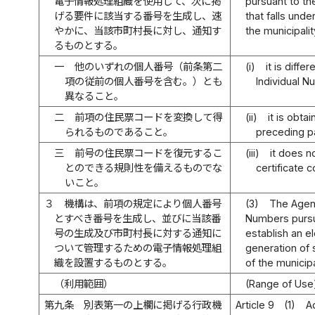
電子情報処理組織を使用して、次に掲
pursuant to th
げる要件に該当する番号を生成し、速
that falls und
やかに、当該市町村長に対し、通知す
the municipalit
るものとする。
一
他のいずれの個人番号（前条第二
(i)
it is diff
項の従前の個人番号を含む。）とも
Individual N
異なること。
二
前項の住民票コードを変換して得
(ii)
it is obta
られるものであること。
preceding p
三
前号の住民票コードを復元するこ
(iii)
it does n
とのできる規則性を備えるものでな
certificate 
いこと。
３
機構は、前項の規定により個人番号
(3)
The Agenc
とすべき番号を生成し、並びに当該番
Numbers pursu
号の生成及び市町村長に対する通知に
establish an e
ついて管理するための電子情報処理組
generation of 
織を設置するものとする。
of the municipa
（利用範囲）
(Range of Use
第九条
別表第一の上欄に掲げる行政機
Article 9
(1)
A