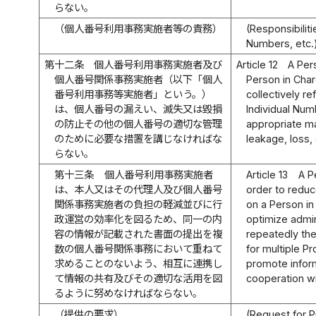
らない。
（個人番号利用事務実施者等の責務）
(Responsibilit
Numbers, etc.
第十二条
個人番号利用事務実施者及び
Article 12
A Per
個人番号関係事務実施者（以下「個人
Person in Char
番号利用事務等実施者」という。）
collectively r
は、個人番号の漏えい、滅失又は毀損
Individual Num
の防止その他の個人番号の適切な管理
appropriate m
のために必要な措置を講じなければな
leakage, loss,
らない。
第十三条
個人番号利用事務実施者
Article 13
A P
は、本人又はその代理人及び個人番号
order to reduc
関係事務実施者の負担の軽減並びに行
on a Person in
政運営の効率化を図るため、同一の内
optimize admin
容の情報が記載された書面の提出を複
repeatedly th
数の個人番号関係事務において重ねて
for multiple P
求めることのないよう、相互に連携し
promote inform
て情報の共有及びその適切な活用を図
cooperation wi
るように努めなければならない。
（提供の要求）
(Request for P