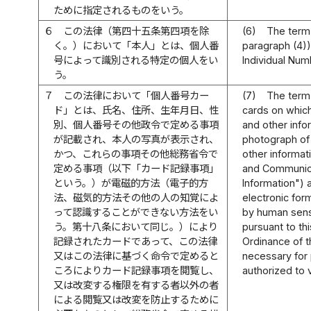
ために指定されるものをいう。
６
この法律（第四十五条第四項を除
(6)
The term 
く。）において「本人」とは、個人番
paragraph (4)) 
号によって識別される特定の個人をい
Individual Num
う。
７
この法律において「個人番号カー
(7)
The term 
ド」とは、氏名、住所、生年月日、性
cards on which
別、個人番号その他政令で定める事項
and other info
が記載され、本人の写真が表示され、
photograph of 
かつ、これらの事項その他総務省令で
other informati
定める事項（以下「カード記録事項」
and Communicat
という。）が電磁的方法（電子的方
Information")
法、磁気的方法その他の人の知覚によ
electronic for
って認識することができない方法をい
by human sense
う。第十八条において同じ。）により
pursuant to th
記録されたカードであって、この法律
Ordinance of t
又はこの法律に基づく命令で定めると
necessary for 
ころによりカード記録事項を閲覧し、
authorized to 
又は改変する権限を有する者以外の者
による閲覧又は改変を防止するために