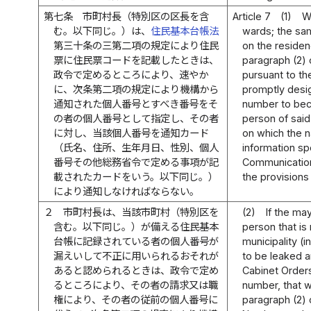
第七条
市町村長（特別区の区長を含
Article 7
(1)
W
む。以下同じ。）は、
住民基本台帳法
wards; the sam
第三十条の三第二項の規定により住民
on the residenc
票に住民票コードを記載したときは、
paragraph (2) 
政令で定めるところにより、速やか
pursuant to the
に、次条第二項の規定により機構から
promptly desi
通知された個人番号とすべき番号をそ
number to bec
の者の個人番号として指定し、その者
person of said
に対し、当該個人番号を通知カード
on which the n
（氏名、住所、生年月日、性別、個人
information spe
番号その他総務省令で定める事項が記
Communications
載されたカードをいう。以下同じ。）
the provisions
により通知しなければならない。
２
市町村長は、当該市町村（特別区を
(2)
If the may
含む。以下同じ。）が備える住民基本
person that is
台帳に記録されている者の個人番号が
municipality (i
漏えいして不正に用いられるおそれが
to be leaked a
あると認められるときは、政令で定め
Cabinet Orders
るところにより、その者の請求又は職
number, that w
権により、その者の従前の個人番号に
paragraph (2) 