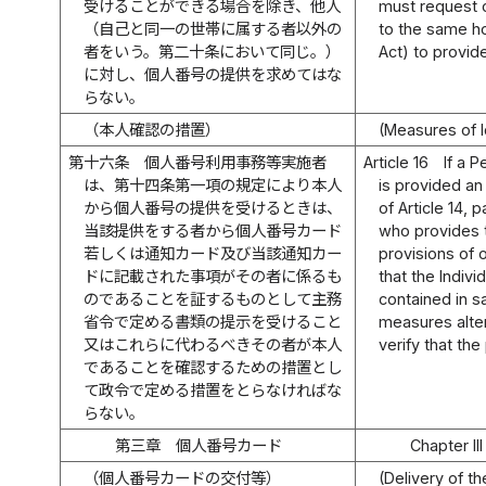
受けることができる場合を除き、他人
must request 
（自己と同一の世帯に属する者以外の
to the same ho
者をいう。第二十条において同じ。）
Act) to provid
に対し、個人番号の提供を求めてはな
らない。
（本人確認の措置）
(Measures of Id
第十六条
個人番号利用事務等実施者
Article 16
If a 
は、第十四条第一項の規定により本人
is provided an
から個人番号の提供を受けるときは、
of Article 14,
当該提供をする者から個人番号カード
who provides 
若しくは通知カード及び当該通知カー
provisions of
ドに記載された事項がその者に係るも
that the Indiv
のであることを証するものとして主務
contained in sa
省令で定める書類の提示を受けること
measures alter
又はこれらに代わるべきその者が本人
verify that the
であることを確認するための措置とし
て政令で定める措置をとらなければな
らない。
第三章 個人番号カード
Chapter II
（個人番号カードの交付等）
(Delivery of t