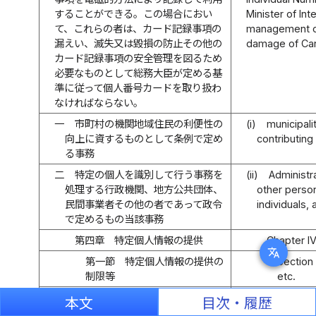
することができる。この場合におい
Minister of In
て、これらの者は、カード記録事項の
management of 
漏えい、滅失又は毀損の防止その他の
damage of Car
カード記録事項の安全管理を図るため
必要なものとして総務大臣が定める基
準に従って個人番号カードを取り扱わ
なければならない。
一
市町村の機関地域住民の利便性の
(i)
municipali
向上に資するものとして条例で定め
contributing
る事務
二
特定の個人を識別して行う事務を
(ii)
Administr
処理する行政機関、地方公共団体、
other person
民間事業者その他の者であって政令
individuals,
で定めるもの当該事務
第四章 特定個人情報の提供
Chapter IV
translate
第一節 特定個人情報の提供の
Section 
制限等
etc.
（特定個人情報の提供の制限）
(Restrictions 
本文
目次・履歴