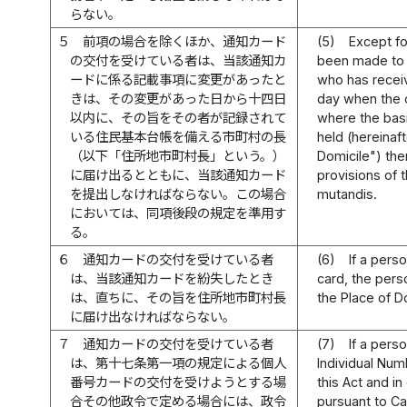
らない。
５
前項の場合を除くほか、通知カード
(5)
Except fo
の交付を受けている者は、当該通知カ
been made to t
ードに係る記載事項に変更があったと
who has receiv
きは、その変更があった日から十四日
day when the 
以内に、その旨をその者が記録されて
where the basi
いる住民基本台帳を備える市町村の長
held (hereinaft
（以下「住所地市町村長」という。）
Domicile") ther
に届け出るとともに、当該通知カード
provisions of 
を提出しなければならない。この場合
mutandis.
においては、同項後段の規定を準用す
る。
６
通知カードの交付を受けている者
(6)
If a pers
は、当該通知カードを紛失したとき
card, the pers
は、直ちに、その旨を住所地市町村長
the Place of D
に届け出なければならない。
７
通知カードの交付を受けている者
(7)
If a pers
は、第十七条第一項の規定による個人
Individual Num
番号カードの交付を受けようとする場
this Act and i
合その他政令で定める場合には、政令
pursuant to Ca