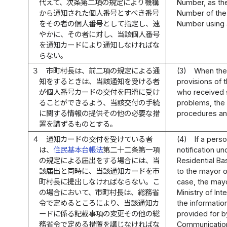
代えて、次条第二項の規定により機構
Number, as the 
から通知された個人番号とすべき番号
Number of the 
をその者の個人番号として指定し、速
Number using a
やかに、その者に対し、当該個人番号
を通知カードにより通知しなければな
らない。
３
市町村長は、前二項の規定による通
(3)
When the 
知をするときは、当該通知を受ける者
provisions of 
が個人番号カードの交付を円滑に受け
who received s
ることができるよう、当該交付の手続
problems, the 
に関する情報の提供その他の必要な措
procedures an
置を講ずるものとする。
４
通知カードの交付を受けている者
(4)
If a pers
は、
住民基本台帳法
第二十二条第一項
notification un
の規定による届出をする場合には、当
Residential Ba
該届出と同時に、当該通知カードを市
to the mayor of
町村長に提出しなければならない。こ
case, the mayo
の場合において、市町村長は、総務省
Ministry of In
令で定めるところにより、当該通知カ
the informatio
ードに係る記載事項の変更その他の総
provided for by
務省令で定める措置を講じなければな
Communicatio