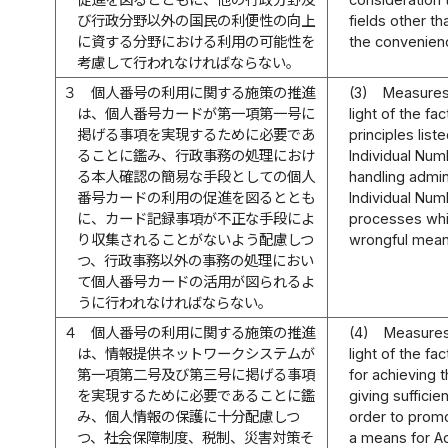
び行政分野以外の国民の利便性の向上
fields other t
に資する分野における利用の可能性を
the convenienc
考慮して行われなければならない。
３
個人番号の利用に関する施策の推進
(3)
Measures 
は、個人番号カードが第一項第一号に
light of the f
掲げる事項を実現するために必要であ
principles list
ることに鑑み、行政事務の処理におけ
Individual Num
る本人確認の簡易な手段としての個人
handling admin
番号カードの利用の促進を図るととも
Individual Num
に、カード記録事項が不正な手段によ
processes whil
り収集されることがないよう配慮しつ
wrongful mean
つ、行政事務以外の事務の処理におい
て個人番号カードの活用が図られるよ
うに行われなければならない。
４
個人番号の利用に関する施策の推進
(4)
Measures 
は、情報提供ネットワークシステムが
light of the f
第一項第二号及び第三号に掲げる事項
for achieving th
を実現するために必要であることに鑑
giving sufficie
み、個人情報の保護に十分配慮しつ
order to prom
つ、社会保障制度、税制、災害対策そ
a means for A