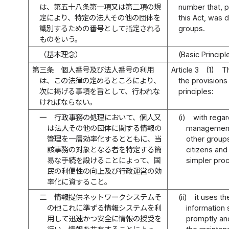
は、第五十八条第一項又は第二項の規
number that, pu
定により、特定の法人その他の団体を
this Act, was 
識別するための番号として指定される
groups.
ものをいう。
（基本理念）
(Basic Principl
第三条
個人番号及び法人番号の利用
Article 3
(1)
T
は、この法律の定めるところにより、
the provisions
次に掲げる事項を旨として、行われな
principles:
ければならない。
一
行政事務の処理において、個人又
(i)
with regar
は法人その他の団体に関する情報の
management o
管理を一層効率化するとともに、当
other group
該事務の対象となる者を特定する簡
citizens and
易な手続を設けることによって、国
simpler proc
民の利便性の向上及び行政運営の効
率化に資すること。
二
情報提供ネットワークシステムそ
(ii)
it uses t
の他これに準ずる情報システムを利
information 
用して迅速かつ安全に情報の授受を
promptly and