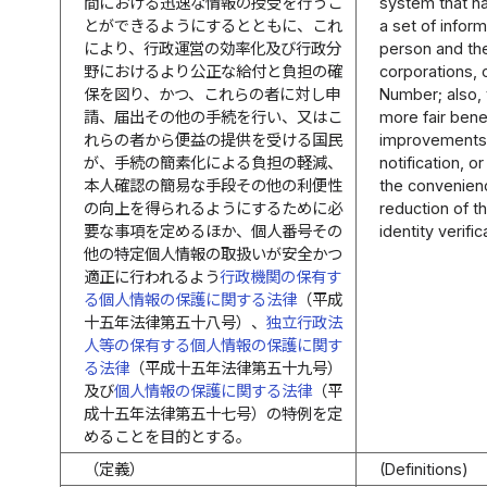
間における迅速な情報の授受を行うこ
system that ha
とができるようにするとともに、これ
a set of infor
により、行政運営の効率化及び行政分
person and the
野におけるより公正な給付と負担の確
corporations, 
保を図り、かつ、これらの者に対し申
Number; also, 
請、届出その他の手続を行い、又はこ
more fair bene
れらの者から便益の提供を受ける国民
improvements i
が、手続の簡素化による負担の軽減、
notification, 
本人確認の簡易な手段その他の利便性
the convenienc
の向上を得られるようにするために必
reduction of t
要な事項を定めるほか、個人番号その
identity verif
他の特定個人情報の取扱いが安全かつ
適正に行われるよう
行政機関の保有す
る個人情報の保護に関する法律
（平成
十五年法律第五十八号）、
独立行政法
人等の保有する個人情報の保護に関す
る法律
（平成十五年法律第五十九号）
及び
個人情報の保護に関する法律
（平
成十五年法律第五十七号）の特例を定
めることを目的とする。
（定義）
(Definitions)