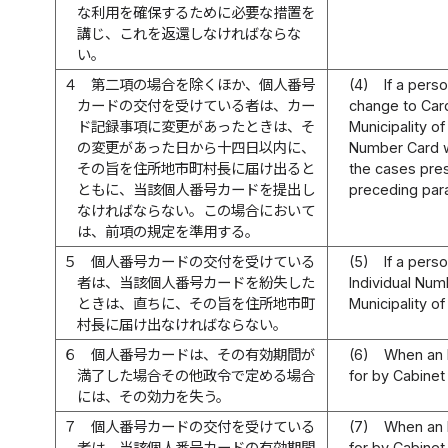
な利用を確保するために必要な措置を
講じ、これを返還しなければならな
い。
４
第二項の場合を除くほか、個人番号
(4)
If a pers
カードの交付を受けている者は、カー
change to Card
ド記録事項に変更があったときは、そ
Municipality o
の変更があった日から十四日以内に、
Number Card wi
その旨を住所地市町村長に届け出ると
the cases pres
ともに、当該個人番号カードを提出し
preceding par
なければならない。この場合において
は、前項の規定を準用する。
５
個人番号カードの交付を受けている
(5)
If a pers
者は、当該個人番号カードを紛失した
Individual Num
ときは、直ちに、その旨を住所地市町
Municipality o
村長に届け出なければならない。
６
個人番号カードは、その有効期間が
(6)
When an I
満了した場合その他政令で定める場合
for by Cabinet
には、その効力を失う。
７
個人番号カードの交付を受けている
(7)
When an I
者は、当該個人番号カードの有効期間
for by Cabinet