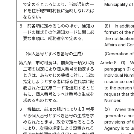
で定めるところにより、当該通知カー
Municipality of
ドを住所地市町村長に返納しなければ
ならない。
８
前各項に定めるもののほか、通知カ
(8)
In additi
ードの様式その他通知カードに関し必
format of the 
要な事項は、総務省令で定める。
the notificatio
Affairs and C
（個人番号とすべき番号の生成）
(Generation o
第八条
市町村長は、前条第一項又は第
Article 8
(1)
W
二項の規定により個人番号を指定する
paragraph (1) 
ときは、あらかじめ機構に対し、当該
Individual Num
指定しようとする者に係る住民票に記
residence cert
載された住民票コードを通知するとと
to the person
もに、個人番号とすべき番号の生成を
request that 
求めるものとする。
Number.
２
機構は、前項の規定により市町村長
(2)
When the 
から個人番号とすべき番号の生成を求
generate a nu
められたときは、政令で定めるところ
provisions of 
により、次項の規定により設置される
Agency is to u