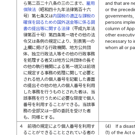
ら第二百二十八条の三の二まで、
雇用
and that are n
保険法
（昭和四十九年法律第百十六
or the precedi
号）第七条又は
内国税の適正な課税の
governments, I
確保を図るための国外送金等に係る調
persons implem
書の提出等に関する法律
（平成九年法
column of App
律第百十号）第四条第一項その他の法
other executiv
令又は条例の規定により、別表第一の
necessary to 
上欄に掲げる行政機関、地方公共団
whom all or pa
体、独立行政法人等その他の行政事務
を処理する者又は地方公共団体の長そ
の他の執行機関による第一項又は前項
に規定する事務の処理に関して必要と
される他人の個人番号を記載した書面
の提出その他の他人の個人番号を利用
した事務を行うものとされた者は、当
該事務を行うために必要な限度で個人
番号を利用することができる。当該事
務の全部又は一部の委託を受けた者
も、同様とする。
４
前項の規定により個人番号を利用す
(4)
If a disa
ることができることとされている者の
(1) of the Act