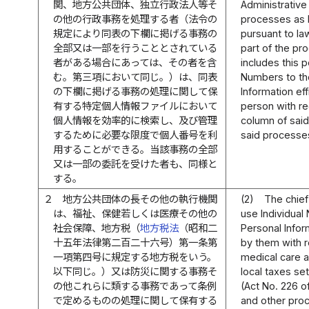
関、地方公共団体、独立行政法人等そ
Administrative
の他の行政事務を処理する者（法令の
processes as l
規定により同表の下欄に掲げる事務の
pursuant to la
全部又は一部を行うこととされている
part of the pro
者がある場合にあっては、その者を含
includes this 
む。第三項において同じ。）は、同表
Numbers to th
の下欄に掲げる事務の処理に関して保
Information eff
有する特定個人情報ファイルにおいて
person with re
個人情報を効率的に検索し、及び管理
column of said
するために必要な限度で個人番号を利
said processes
用することができる。当該事務の全部
又は一部の委託を受けた者も、同様と
する。
２
地方公共団体の長その他の執行機関
(2)
The chief
は、福祉、保健若しくは医療その他の
use Individua
社会保障、地方税（
地方税法
（昭和二
Personal Inform
十五年法律第二百二十六号）第一条第
by them with r
一項第四号に規定する地方税をいう。
medical care a
以下同じ。）又は防災に関する事務そ
local taxes set
の他これらに類する事務であって条例
(Act No. 226 o
で定めるものの処理に関して保有する
and other proc