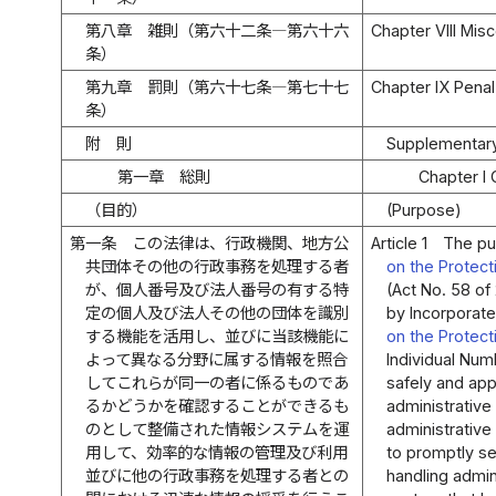
第八章 雑則（第六十二条―第六十六
Chapter VIII Mis
条）
第九章 罰則（第六十七条―第七十七
Chapter IX Penal
条）
附 則
Supplementary
第一章 総則
Chapter I 
（目的）
(Purpose)
第一条
この法律は、行政機関、地方公
Article 1
The pur
共団体その他の行政事務を処理する者
on the Protect
が、個人番号及び法人番号の有する特
(Act No. 58 of
定の個人及び法人その他の団体を識別
by Incorporate
する機能を活用し、並びに当該機能に
on the Protect
よって異なる分野に属する情報を照合
Individual Num
してこれらが同一の者に係るものであ
safely and app
るかどうかを確認することができるも
administrative
のとして整備された情報システムを運
administrative
用して、効率的な情報の管理及び利用
to promptly se
並びに他の行政事務を処理する者との
handling admin