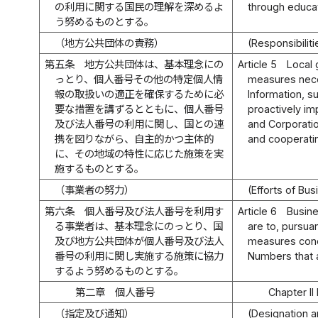
の利用に関する国民の理解を深めるよ
through educati
う努めるものとする。
（地方公共団体の責務）
(Responsibilit
第五条
地方公共団体は、基本理念にの
Article 5
Local 
っとり、個人番号その他の特定個人情
measures nece
報の取扱いの適正を確保するために必
Information, s
要な措置を講ずるとともに、個人番号
proactively im
及び法人番号の利用に関し、国との連
and Corporatio
携を図りながら、自主的かつ主体的
and cooperatin
に、その地域の特性に応じた施策を実
施するものとする。
（事業者の努力）
(Efforts of Bu
第六条
個人番号及び法人番号を利用す
Article 6
Busin
る事業者は、基本理念にのっとり、国
are to, pursua
及び地方公共団体が個人番号及び法人
measures conc
番号の利用に関し実施する施策に協力
Numbers that 
するよう努めるものとする。
第二章 個人番号
Chapter II
（指定及び通知）
(Designation a