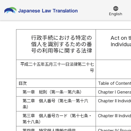
language
English
行政手続における特定の
Act on t
個人を識別するための番
Individu
号の利用等に関する法律
平成二十五年五月三十一日法律第二十七
号
目次
Table of Conten
第一章 総則（第一条―第六条）
Chapter I General
第二章 個人番号（第七条―第十六
Chapter II Indivi
条）
第三章 個人番号カード（第十七条・
Chapter III Indiv
第十八条）
第四章 特定個人情報の提供
Chapter IV Provi