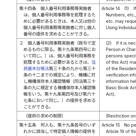
第十四条
個人番号利用事務等実施者
Article 14
(1)
I
は、個人番号利用事務等を処理するた
Numbers, etc.,
めに必要があるときは、本人又は他の
etc. may requ
個人番号利用事務等実施者に対し個人
Using Individu
番号の提供を求めることができる。
２
個人番号利用事務実施者（政令で定
(2)
If it is 
めるものに限る。第十九条第四号にお
Person in Char
いて同じ。）は、個人番号利用事務を
persons specif
処理するために必要があるときは、
住
of this Act) m
民基本台帳法
第三十条の九から第三十
of the Residen
条の十二までの規定により、機構に対
verification i
し機構保存本人確認情報（同法第三十
information hel
条の九に規定する機構保存本人確認情
Basic Book Act;
報をいう。第十九条第四号及び第六十
Act).
七条において同じ。）の提供を求める
ことができる。
（提供の求めの制限）
(Restriction o
第十五条
何人も、第十九条各号のいず
Article 15
No pe
れかに該当して特定個人情報の提供を
Article 19 of t