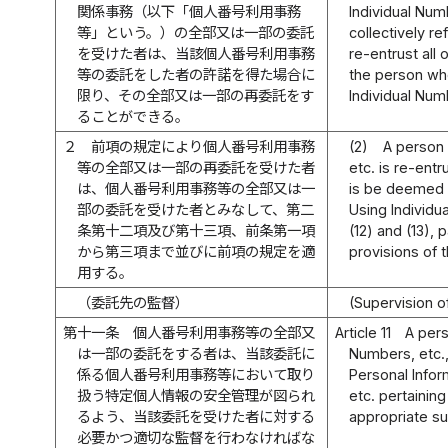
関係事務（以下「個人番号利用事務
Individual Num
等」という。）の全部又は一部の委託
collectively r
を受けた者は、当該個人番号利用事務
re-entrust all 
等の委託をした者の許諾を得た場合に
the person wh
限り、その全部又は一部の再委託をす
Individual Num
ることができる。
２
前項の規定により個人番号利用事務
(2)
A person 
等の全部又は一部の再委託を受けた者
etc. is re-ent
は、個人番号利用事務等の全部又は一
is be deemed t
部の委託を受けた者とみなして、第二
Using Individu
条第十二項及び第十三項、前条第一項
(12) and (13), 
から第三項まで並びに前項の規定を適
provisions of 
用する。
（委託先の監督）
(Supervision o
第十一条
個人番号利用事務等の全部又
Article 11
A pers
は一部の委託をする者は、当該委託に
Numbers, etc.,
係る個人番号利用事務等において取り
Personal Infor
扱う特定個人情報の安全管理が図られ
etc. pertainin
るよう、当該委託を受けた者に対する
appropriate su
必要かつ適切な監督を行わなければな