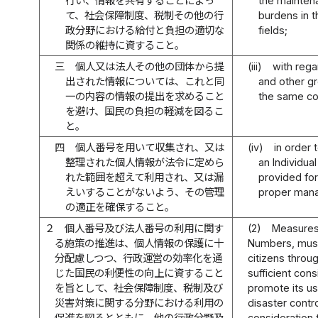
行い、情報を共有することによっ
the mainten
て、社会保障制度、税制その他の行
burdens in t
政分野における給付と負担の適切な
fields;
関係の維持に資すること。
三
個人又は法人その他の団体から提
(iii)
with rega
出された情報については、これと同
and other gr
一の内容の情報の提出を求めること
the same co
を避け、国民の負担の軽減を図るこ
と。
四
個人番号を用いて収集され、又は
(iv)
in order 
整理された個人情報が法令に定めら
an Individu
れた範囲を超えて利用され、又は漏
provided for
えいすることがないよう、その管理
proper mana
の適正を確保すること。
２
個人番号及び法人番号の利用に関す
(2)
Measures 
る施策の推進は、個人情報の保護に十
Numbers, must
分配慮しつつ、行政運営の効率化を通
citizens throu
じた国民の利便性の向上に資すること
sufficient con
を旨として、社会保障制度、税制及び
promote its us
災害対策に関する分野における利用の
disaster cont
促進を図るとともに、他の行政分野及
consideration t