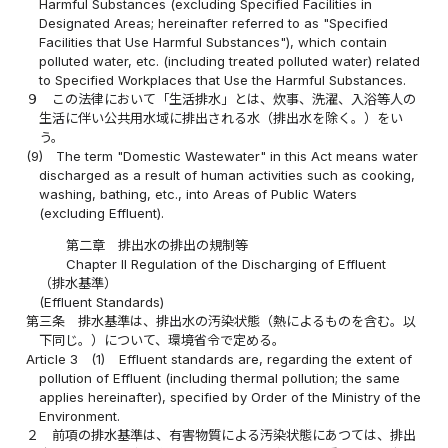
Harmful Substances (excluding Specified Facilities in
Designated Areas; hereinafter referred to as "Specified
Facilities that Use Harmful Substances"), which contain
polluted water, etc. (including treated polluted water) related
to Specified Workplaces that Use the Harmful Substances.
９
この法律において「生活排水」とは、炊事、洗濯、入浴等人の
生活に伴い公共用水域に排出される水（排出水を除く。）をい
う。
(9)
The term "Domestic Wastewater" in this Act means water
discharged as a result of human activities such as cooking,
washing, bathing, etc., into Areas of Public Waters
(excluding Effluent).
第二章 排出水の排出の規制等
Chapter II Regulation of the Discharging of Effluent
（排水基準）
(Effluent Standards)
第三条
排水基準は、排出水の汚染状態（熱によるものを含む。以
下同じ。）について、環境省令で定める。
Article 3
(1)
Effluent standards are, regarding the extent of
pollution of Effluent (including thermal pollution; the same
applies hereinafter), specified by Order of the Ministry of the
Environment.
２
前項の排水基準は、有害物質による汚染状態にあつては、排出