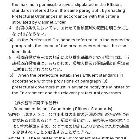
the maximum permissible levels stipulated in the Effluent
standards referred to in the same paragraph, by enacting
Prefectural Ordinances in accordance with the criteria
stipulated by Cabinet Order.
４
前項の条例においては、あわせて当該区域の範囲を明らかにし
なければならない。
(4)
In the Prefectural Ordinances referred to in the preceding
paragraph, the scope of the area concerned must be also
identified.
５
都道府県が第三項の規定により排水基準を定める場合には、当
該都道府県知事は、あらかじめ、環境大臣及び関係都道府県知事
に通知しなければならない。
(5)
When the prefecture establishes Effluent standards in
accordance with the provisions of paragraph (3),
prefectural governors must in advance notify the Minister of
the Environment and the relevant prefectural governors.
（排水基準に関する勧告）
(Recommendations Concerning Effluent Standards)
第四条
環境大臣は、公共用水域の水質の汚濁の防止のため特に必
要があると認めるときは、都道府県に対し、前条第三項の規定に
より排水基準を定め、又は同項の規定により定められた排水基準
を変更すべきことを勧告することができる。
Article 4
The Minister of the Environment may, if they find it