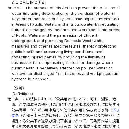
ることを目的とする。
Article 1
The purpose of this Act is to prevent the pollution of
water (including deterioration of the condition of water in
ways other than of its quality; the same applies hereinafter)
in Areas of Public Waters and in groundwater by regulating
Effluent discharged by factories and workplaces into Areas
of Public Waters and the permeation of Effluent
underground, and promoting Domestic Wastewater
measures and other related measures, thereby protecting
public health and preserving living conditions, and
protecting injured parties by providing the liability of
businesses for compensating for loss or damage where
public health is negatively affected by polluted water or
wastewater discharged from factories and workplaces run
by those businesses.
（定義）
(Definitions)
第二条
この法律において「公共用水域」とは、河川、湖沼、港
湾、沿岸海域その他公共の用に供される水域及びこれに接続する
公共溝渠、かんがい用水路その他公共の用に供される水路（
下水
道法
（昭和三十三年法律第七十九号）第二条第三号及び第四号に
規定する公共下水道及び流域下水道であつて、同条第六号に規定
する終末処理場を設置しているもの（その流域下水道に接続する