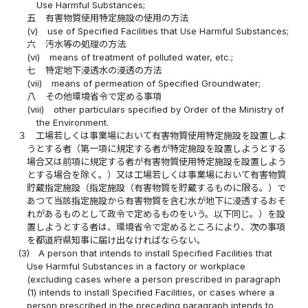
Use Harmful Substances;
五
有害物質使用特定施設の使用の方法
(v)
use of Specified Facilities that Use Harmful Substances;
六
汚水等の処理の方法
(vi)
means of treatment of polluted water, etc.;
七
特定地下浸透水の浸透の方法
(vii)
means of permeation of Specified Groundwater;
八
その他環境省令で定める事項
(viii)
other particulars specified by Order of the Ministry of
the Environment.
３
工場若しくは事業場において有害物質使用特定施設を設置しよ
うとする者（第一項に規定する者が特定施設を設置しようとする
場合又は前項に規定する者が有害物質使用特定施設を設置しよう
とする場合を除く。）又は工場若しくは事業場において有害物質
貯蔵指定施設（指定施設（有害物質を貯蔵するものに限る。）で
あつて当該指定施設から有害物質を含む水が地下に浸透するおそ
れがあるものとして政令で定めるものをいう。以下同じ。）を設
置しようとする者は、環境省令で定めるところにより、次の事項
を都道府県知事に届け出なければならない。
(3)
A person that intends to install Specified Facilities that
Use Harmful Substances in a factory or workplace
(excluding cases where a person prescribed in paragraph
(1) intends to install Specified Facilities, or cases where a
person prescribed in the preceding paragraph intends to