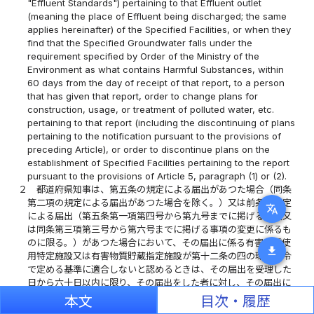
"Effluent Standards") pertaining to that Effluent outlet
(meaning the place of Effluent being discharged; the same
applies hereinafter) of the Specified Facilities, or when they
find that the Specified Groundwater falls under the
requirement specified by Order of the Ministry of the
Environment as what contains Harmful Substances, within
60 days from the day of receipt of that report, to a person
that has given that report, order to change plans for
construction, usage, or treatment of polluted water, etc.
pertaining to that report (including the discontinuing of plans
pertaining to the notification pursuant to the provisions of
preceding Article), or order to discontinue plans on the
establishment of Specified Facilities pertaining to the report
pursuant to the provisions of Article 5, paragraph (1) or (2).
２
都道府県知事は、第五条の規定による届出があつた場合（同条
第二項の規定による届出があつた場合を除く。）又は前条の規定
translate
による届出（第五条第一項第四号から第九号までに掲げる事項又
は同条第三項第三号から第六号までに掲げる事項の変更に係るも
のに限る。）があつた場合において、その届出に係る有害物質使
download
用特定施設又は有害物質貯蔵指定施設が第十二条の四の環境省令
で定める基準に適合しないと認めるときは、その届出を受理した
日から六十日以内に限り、その届出をした者に対し、その届出に
係る有害物質使用特定施設若しくは有害物質貯蔵指定施設の構
本文
目次・履歴
造、設備若しくは使用の方法に関する計画の変更（前条の規定に