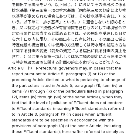
を排出する場所をいう。以下同じ。）においてその排出水に係る
排水基準（第三条第一項の排水基準（同条第三項の規定により排
水基準が定められた場合にあつては、その排水基準を含む。）を
いう。以下単に「排水基準」という。）に適合しないと認めると
き、又は特定地下浸透水が有害物質を含むものとして環境省令で
定める要件に該当すると認めるときは、その届出を受理した日か
ら六十日以内に限り、その届出をした者に対し、その届出に係る
特定施設の構造若しくは使用の方法若しくは汚水等の処理の方法
に関する計画の変更（前条の規定による届出に係る計画の廃止を
含む。）又は第五条第一項若しくは第二項の規定による届出に係
る特定施設の設置に関する計画の廃止を命ずることができる。
Article 8
(1)
Prefectural governors may, in cases that the
report pursuant to Article 5, paragraph (1) or (2) or the
preceding Article (limited to what is pertaining to change of
the particulars listed in Article 5, paragraph (1), item (iv) or
items (vi) through (ix) or the particulars listed in paragraph
(2), items (iv) through (viii) of the same Article), when they
find that the level of pollution of Effluent does not conform
to Effluent standards (meaning Effluent standards referred
to in Article 3, paragraph (1) (in cases when Effluent
standards are to be specified in accordance with the
provisions of paragraph (3) of the same Article, including
those Effluent standards); hereinafter referred to simply as