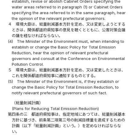
establish, revise or abolish Cabinet Orders specifying the
water areas referred to in paragraph (1) or Cabinet Orders
specifying the area referred to in the same paragraph, hear
the opinion of the relevant prefectural governors.
４
環境大臣は、総量削減基本方針を定め、又は変更しようとする
ときは、関係都道府県知事の意見を聴くとともに、公害対策会議
の議を経なければならない。
(4)
The Minister of the Environment must, when intending to
establish or change the Basic Policy for Total Emission
Reduction, hear the opinion of relevant prefectural
governors and consult at the Conference on Environmental
Pollution Control.
５
環境大臣は、総量削減基本方針を定め、又は変更したときは、
これを関係都道府県知事に通知するものとする。
(5)
The Minister of the Environment is, if they establish or
change the Basic Policy for Total Emission Reduction, to
notify relevant prefectural governors of such fact.
（総量削減計画）
(Plans for Reducing Total Emission Reduction)
第四条の三
都道府県知事は、指定地域にあつては、総量削減基本
方針に基づき、前条第二項第三号の削減目標量を達成するための
計画（以下「総量削減計画」という。）を定めなければならな
い。