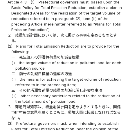
Article 4-3
(1)
Prefectural governors must, based upon the
Basic Policy for Total Emission Reduction, establish a plan in
Designated Areas for the realization of the target volume of
reduction referred to in paragraph (2), item (iii) of the
preceding Article (hereinafter referred to as "Plans for Total
Emission Reduction").
２
総量削減計画においては、次に掲げる事項を定めるものとす
る。
(2)
Plans for Total Emission Reduction are to provide for the
following:
一
発生源別の汚濁負荷量の削減目標量
(i)
the target volume of reduction in pollutant load for each
pollution source;
二
前号の削減目標量の達成の方途
(ii)
the means for achieving the target volume of reduction
referred to in the preceding item;
三
その他汚濁負荷量の総量の削減に関し必要な事項
(iii)
other necessary particulars related to the reduction of
the total amount of pollution load.
３
都道府県知事は、総量削減計画を定めようとするときは、関係
市町村長の意見を聴くとともに、環境大臣に協議しなければなら
ない。
(3)
Prefectural governors must, when intending to establish
Plans for Total Emission Reduction, hear the opinion of the