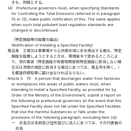
きも、同様とする。
(4)
Prefectural governors must, when specifying Standards
for Controlling the Total Emissions referred to in paragraph
(1) or (2), make public notification of this. The same applies
when such total pollutant load regulation standards are
changed or discontinued.
（特定施設等の設置の届出）
(Notification of Installing a Specified Facility)
第五条
工場又は事業場から公共用水域に水を排出する者は、特定
施設を設置しようとするときは、環境省令で定めるところによ
り、次の事項（特定施設が有害物質使用特定施設に該当しない場
合又は次項の規定に該当する場合にあつては、第五号を除く。）
を都道府県知事に届け出なければならない。
Article 5
(1)
A person that discharges water from factories
or workplaces into areas of public waters must, when
intending to install a Specified Facility, as provided for by
Order of the Ministry of the Environment, submit a report on
the following to prefectural governors (in the event that this
Specified Facility does not fall under the Specified Facilities
that Use the Harmful Substances or falls under the
provisions of the following paragraph, excluding item (v)):
一
氏名又は名称及び住所並びに法人にあつては、その代表者の
氏名