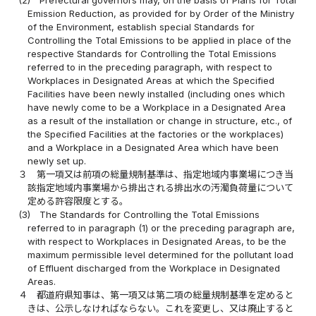
Emission Reduction, as provided for by Order of the Ministry
of the Environment, establish special Standards for
Controlling the Total Emissions to be applied in place of the
respective Standards for Controlling the Total Emissions
referred to in the preceding paragraph, with respect to
Workplaces in Designated Areas at which the Specified
Facilities have been newly installed (including ones which
have newly come to be a Workplace in a Designated Area
as a result of the installation or change in structure, etc., of
the Specified Facilities at the factories or the workplaces)
and a Workplace in a Designated Area which have been
newly set up.
３
第一項又は前項の総量規制基準は、指定地域内事業場につき当
該指定地域内事業場から排出される排出水の汚濁負荷量について
定める許容限度とする。
(3)
The Standards for Controlling the Total Emissions
referred to in paragraph (1) or the preceding paragraph are,
with respect to Workplaces in Designated Areas, to be the
maximum permissible level determined for the pollutant load
of Effluent discharged from the Workplace in Designated
Areas.
４
都道府県知事は、第一項又は第二項の総量規制基準を定めると
きは、公示しなければならない。これを変更し、又は廃止すると