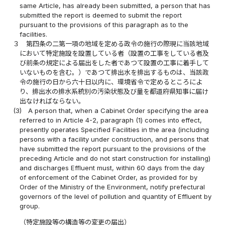
same Article, has already been submitted, a person that has
submitted the report is deemed to submit the report
pursuant to the provisions of this paragraph as to the
facilities.
３
第四条の二第一項の地域を定める政令の施行の際現に当該地域
において特定施設を設置している者（設置の工事をしている者及
び前条の規定による届出をした者であつて設置の工事に着手して
いないものを含む。）であつて排出水を排出するものは、当該政
令の施行の日から六十日以内に、環境省令で定めるところによ
り、排出水の排水系統別の汚染状態及び量を都道府県知事に届け
出なければならない。
(3)
A person that, when a Cabinet Order specifying the area
referred to in Article 4-2, paragraph (1) comes into effect,
presently operates Specified Facilities in the area (including
persons with a facility under construction, and persons that
have submitted the report pursuant to the provisions of the
preceding Article and do not start construction for installing)
and discharges Effluent must, within 60 days from the day
of enforcement of the Cabinet Order, as provided for by
Order of the Ministry of the Environment, notify prefectural
governors of the level of pollution and quantity of Effluent by
group.
（特定施設等の構造等の変更の届出）