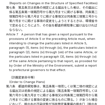
(Reports on Changes in the Structure of Specified Facilities)
第七条
第五条又は前条の規定による届出をした者は、その届出に
係る第五条第一項第四号から第九号までに掲げる事項、同条第二
項第四号から第八号までに掲げる事項又は同条第三項第三号から
第六号までに掲げる事項の変更をしようとするときは、環境省令
で定めるところにより、その旨を都道府県知事に届け出なければ
ならない。
Article 7
A person that has given a report pursuant to the
provisions of Article 5 or the preceding Article must, when
intending to change the particulars listed in Article 5,
paragraph (1), items (iv) through (ix), the particulars listed in
paragraph (2), items (iv) through (viii) of the same Article, or
the particulars listed in paragraph (3), items (iii) through (vi)
of the same Article pertaining to that report, as provided for
by Order of the Ministry of the Environment, submit a report
to prefectural governors to that effect.
（計画変更命令等）
(Order to Change Plans)
第八条
都道府県知事は、第五条第一項若しくは第二項の規定によ
る届出又は前条の規定による届出（第五条第一項第四号若しくは
第六号から第九号までに掲げる事項又は同条第二項第四号から第
八号までに掲げる事項の変更に係るものに限る。）があつた場合
において、排出水の汚染状態が当該特定事業場の排水口（排出水