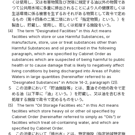
くは使用し、又は有害物質及び次項に規定する油以外の物質であ
つて公共用水域に多量に排出されることにより人の健康若しくは
生活環境に係る被害を生ずるおそれがある物質として政令で定め
るもの（第十四条の二第二項において「指定物質」という。）を
製造し、貯蔵し、使用し、若しくは処理する施設をいう。
(4)
The term "Designated Facilities" in this Act means
facilities which store or use Harmful Substances, or
manufacture, store, use or treat substances other than
Harmful Substances and oil prescribed in the following
paragraph, which are specified by Cabinet Order as
substances which are suspected of being harmful to public
health or to cause damage that is likely to negatively affect
living conditions by being discharged into Areas of Public
Waters in large quantities (hereinafter referred to as
"Designated Substances" in Article 14-2, paragraph (2)).
５
この法律において「貯油施設等」とは、重油その他の政令で定
める油（以下単に「油」という。）を貯蔵し、又は油を含む水を
処理する施設で政令で定めるものをいう。
(5)
The term "Oil Storage Facilities etc." in this Act means
facilities which store heavy oil or other oil specified by
Cabinet Order (hereinafter referred to simply as "Oils") or
facilities which treat oil-containing water, and which are
specified by Cabinet Order.
６
この法律において「排出水」とは、特定施設（指定地域特定施