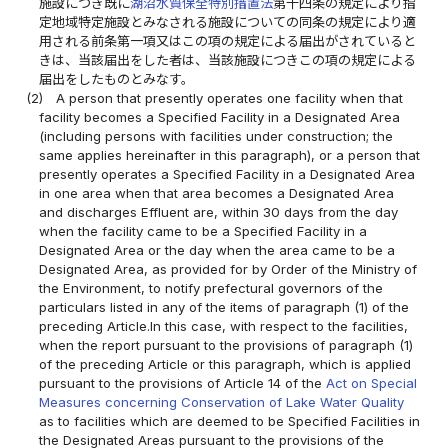
施設につき既に
湖沼水質保全特別措置法
第十四条の規定により指
定地域特定施設とみなされる施設についての同条の規定により適
用される前条第一項又はこの項の規定による届出がされていると
きは、当該届出をした者は、当該施設につきこの項の規定による
届出をしたものとみなす。
(2)
A person that presently operates one facility when that
facility becomes a Specified Facility in a Designated Area
(including persons with facilities under construction; the
same applies hereinafter in this paragraph), or a person that
presently operates a Specified Facility in a Designated Area
in one area when that area becomes a Designated Area
and discharges Effluent are, within 30 days from the day
when the facility came to be a Specified Facility in a
Designated Area or the day when the area came to be a
Designated Area, as provided for by Order of the Ministry of
the Environment, to notify prefectural governors of the
particulars listed in any of the items of paragraph (1) of the
preceding Article.In this case, with respect to the facilities,
when the report pursuant to the provisions of paragraph (1)
of the preceding Article or this paragraph, which is applied
pursuant to the provisions of Article 14 of the
Act on Special
Measures concerning Conservation of Lake Water Quality
as to facilities which are deemed to be Specified Facilities in
the Designated Areas pursuant to the provisions of the