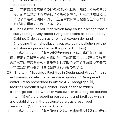
Substances");
二
化学的酸素要求量その他の水の汚染状態（熱によるものを含
み、前号に規定する物質によるものを除く。）を示す項目とし
て政令で定める項目に関し、生活環境に係る被害を生ずるおそ
れがある程度のものであること。
(ii)
has a level of pollution which may cause damage that is
likely to negatively affect living conditions as specified by
Cabinet Order, such as chemical oxygen demand
(including thermal pollution, but excluding pollution by the
substances prescribed in the preceding item).
３
この法律において「指定地域特定施設」とは、第四条の二第一
項に規定する指定水域の水質にとつて前項第二号に規定する程度
の汚水又は廃液を排出する施設として政令で定める施設で同条第
一項に規定する指定地域に設置されるものをいう。
(3)
The term "Specified Facilities in Designated Areas" in this
Act means, in relation to the water quality of Designated
Water Areas prescribed in Article 4-2, paragraph (1),
facilities specified by Cabinet Order as those which
discharge polluted water or wastewater of a degree defined
in item (ii) of the preceding paragraph, and facilities which
are established in the designated areas prescribed in
paragraph (1) of the same Article.
４
この法律において「指定施設」とは、有害物質を貯蔵し、若し