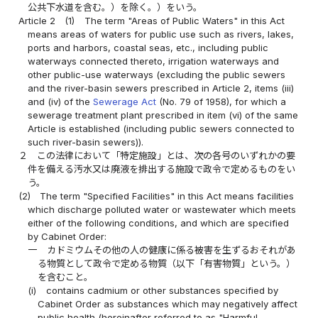
公共下水道を含む。）を除く。）をいう。
Article 2
(1)
The term "Areas of Public Waters" in this Act
means areas of waters for public use such as rivers, lakes,
ports and harbors, coastal seas, etc., including public
waterways connected thereto, irrigation waterways and
other public-use waterways (excluding the public sewers
and the river-basin sewers prescribed in Article 2, items (iii)
and (iv) of the
Sewerage Act
(No. 79 of 1958), for which a
sewerage treatment plant prescribed in item (vi) of the same
Article is established (including public sewers connected to
such river-basin sewers)).
２
この法律において「特定施設」とは、次の各号のいずれかの要
件を備える汚水又は廃液を排出する施設で政令で定めるものをい
う。
(2)
The term "Specified Facilities" in this Act means facilities
which discharge polluted water or wastewater which meets
either of the following conditions, and which are specified
by Cabinet Order:
一
カドミウムその他の人の健康に係る被害を生ずるおそれがあ
る物質として政令で定める物質（以下「有害物質」という。）
を含むこと。
(i)
contains cadmium or other substances specified by
Cabinet Order as substances which may negatively affect
public health (hereinafter referred to as "Harmful