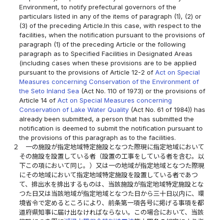
Environment, to notify prefectural governors of the
particulars listed in any of the items of paragraph (1), (2) or
(3) of the preceding Article.In this case, with respect to the
facilities, when the notification pursuant to the provisions of
paragraph (1) of the preceding Article or the following
paragraph as to Specified Facilities in Designated Areas
(including cases when these provisions are to be applied
pursuant to the provisions of Article 12-2 of
Act on Special
Measures concerning Conservation of the Environment of
the Seto Inland Sea
(Act No. 110 of 1973) or the provisions of
Article 14 of
Act on Special Measures concerning
Conservation of Lake Water Quality
(Act No. 61 of 1984)) has
already been submitted, a person that has submitted the
notification is deemed to submit the notification pursuant to
the provisions of this paragraph as to the facilities.
２
一の施設が指定地域特定施設となつた際現に指定地域において
その施設を設置している者（設置の工事をしている者を含む。以
下この項において同じ。）又は一の地域が指定地域となつた際現
にその地域において指定地域特定施設を設置している者であつ
て、排出水を排出するものは、当該施設が指定地域特定施設とな
つた日又は当該地域が指定地域となつた日から三十日以内に、環
境省令で定めるところにより、前条第一項各号に掲げる事項を都
道府県知事に届け出なければならない。この場合において、当該