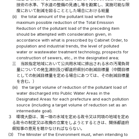
技術の水準、下水道の整備の見通し等を勘案し、実施可能な限
度において削減を図ることとした場合における総量
(ii)
the total amount of the pollutant load when the
maximum possible reduction of the Total Emission
Reduction of the pollutant load of the preceding item
should be attempted with consideration given, in
accordance with what is prescribed by Cabinet Order, to
population and industrial trends, the level of polluted
water or wastewater treatment technology, prospects for
construction of sewers, etc., in the designated area;
三
当該指定地域において公共用水域に排出される水の汚濁負荷
量についての発生源別及び都道府県別の削減目標量（中間目標
としての削減目標量を定める場合にあつては、その削減目標量
を含む。）
(iii)
the target volume of reduction of the pollutant load of
water discharged into Public Water Areas in the
Designated Areas for each prefecture and each pollution
source (including a target volume of reduction set as an
intermediate goal).
３
環境大臣は、第一項の水域を定める政令又は同項の地域を定め
る政令の制定又は改廃の立案をしようとするときは、関係都道府
県知事の意見を聴かなければならない。
(3)
The Minister of the Environment must, when intending to