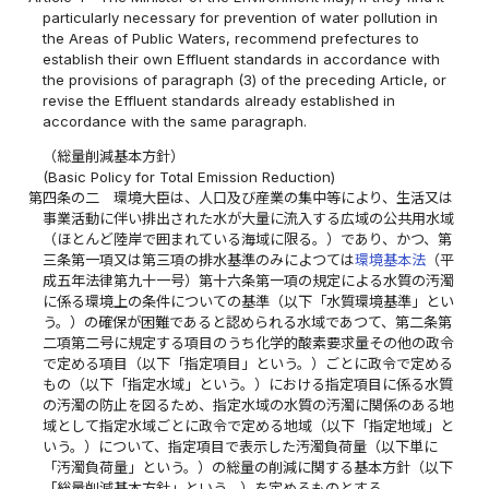
particularly necessary for prevention of water pollution in
the Areas of Public Waters, recommend prefectures to
establish their own Effluent standards in accordance with
the provisions of paragraph (3) of the preceding Article, or
revise the Effluent standards already established in
accordance with the same paragraph.
（総量削減基本方針）
(Basic Policy for Total Emission Reduction)
第四条の二
環境大臣は、人口及び産業の集中等により、生活又は
事業活動に伴い排出された水が大量に流入する広域の公共用水域
（ほとんど陸岸で囲まれている海域に限る。）であり、かつ、第
三条第一項又は第三項の排水基準のみによつては
環境基本法
（平
成五年法律第九十一号）第十六条第一項の規定による水質の汚濁
に係る環境上の条件についての基準（以下「水質環境基準」とい
う。）の確保が困難であると認められる水域であつて、第二条第
二項第二号に規定する項目のうち化学的酸素要求量その他の政令
で定める項目（以下「指定項目」という。）ごとに政令で定める
もの（以下「指定水域」という。）における指定項目に係る水質
の汚濁の防止を図るため、指定水域の水質の汚濁に関係のある地
域として指定水域ごとに政令で定める地域（以下「指定地域」と
いう。）について、指定項目で表示した汚濁負荷量（以下単に
「汚濁負荷量」という。）の総量の削減に関する基本方針（以下
「総量削減基本方針」という。）を定めるものとする。