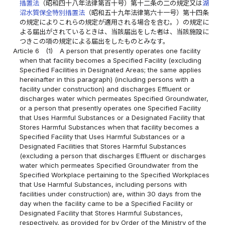
措置法
（昭和四十八年法律第百十号）第十二条の二の規定又は
湖
沼水質保全特別措置法
（昭和五十九年法律第六十一号）第十四条
の規定によりこれらの規定が適用される場合を含む。）の規定に
よる届出がされているときは、当該届出をした者は、当該施設に
つきこの項の規定による届出をしたものとみなす。
Article 6
(1)
A person that presently operates one facility
when that facility becomes a Specified Facility (excluding
Specified Facilities in Designated Areas; the same applies
hereinafter in this paragraph) (including persons with a
facility under construction) and discharges Effluent or
discharges water which permeates Specified Groundwater,
or a person that presently operates one Specified Facility
that Uses Harmful Substances or a Designated Facility that
Stores Harmful Substances when that facility becomes a
Specified Facility that Uses Harmful Substances or a
Designated Facilities that Stores Harmful Substances
(excluding a person that discharges Effluent or discharges
water which permeates Specified Groundwater from the
Specified Workplace pertaining to the Specified Workplaces
that Use Harmful Substances, including persons with
facilities under construction) are, within 30 days from the
day when the facility came to be a Specified Facility or
Designated Facility that Stores Harmful Substances,
respectively, as provided for by Order of the Ministry of the