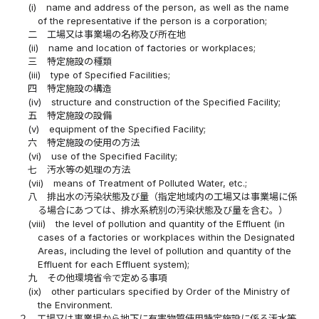
(i)
name and address of the person, as well as the name
of the representative if the person is a corporation;
二
工場又は事業場の名称及び所在地
(ii)
name and location of factories or workplaces;
三
特定施設の種類
(iii)
type of Specified Facilities;
四
特定施設の構造
(iv)
structure and construction of the Specified Facility;
五
特定施設の設備
(v)
equipment of the Specified Facility;
六
特定施設の使用の方法
(vi)
use of the Specified Facility;
七
汚水等の処理の方法
(vii)
means of Treatment of Polluted Water, etc.;
八
排出水の汚染状態及び量（指定地域内の工場又は事業場に係
る場合にあつては、排水系統別の汚染状態及び量を含む。）
(viii)
the level of pollution and quantity of the Effluent (in
cases of a factories or workplaces within the Designated
Areas, including the level of pollution and quantity of the
Effluent for each Effluent system);
九
その他環境省令で定める事項
(ix)
other particulars specified by Order of the Ministry of
the Environment.
２
工場又は事業場から地下に有害物質使用特定施設に係る汚水等