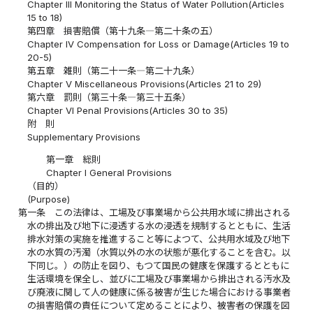
Chapter III Monitoring the Status of Water Pollution(Articles
15 to 18)
第四章 損害賠償（第十九条―第二十条の五）
Chapter IV Compensation for Loss or Damage(Articles 19 to
20-5)
第五章 雑則（第二十一条―第二十九条）
Chapter V Miscellaneous Provisions(Articles 21 to 29)
第六章 罰則（第三十条―第三十五条）
Chapter VI Penal Provisions(Articles 30 to 35)
附 則
Supplementary Provisions
第一章 総則
Chapter I General Provisions
（目的）
(Purpose)
第一条
この法律は、工場及び事業場から公共用水域に排出される
水の排出及び地下に浸透する水の浸透を規制するとともに、生活
排水対策の実施を推進すること等によつて、公共用水域及び地下
水の水質の汚濁（水質以外の水の状態が悪化することを含む。以
下同じ。）の防止を図り、もつて国民の健康を保護するとともに
生活環境を保全し、並びに工場及び事業場から排出される汚水及
び廃液に関して人の健康に係る被害が生じた場合における事業者
の損害賠償の責任について定めることにより、被害者の保護を図