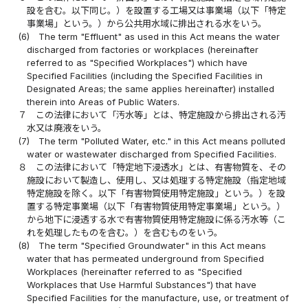
設を含む。以下同じ。）を設置する工場又は事業場（以下「特定
事業場」という。）から公共用水域に排出される水をいう。
(6)
The term "Effluent" as used in this Act means the water
discharged from factories or workplaces (hereinafter
referred to as "Specified Workplaces") which have
Specified Facilities (including the Specified Facilities in
Designated Areas; the same applies hereinafter) installed
therein into Areas of Public Waters.
７
この法律において「汚水等」とは、特定施設から排出される汚
水又は廃液をいう。
(7)
The term "Polluted Water, etc." in this Act means polluted
water or wastewater discharged from Specified Facilities.
８
この法律において「特定地下浸透水」とは、有害物質を、その
施設において製造し、使用し、又は処理する特定施設（指定地域
特定施設を除く。以下「有害物質使用特定施設」という。）を設
置する特定事業場（以下「有害物質使用特定事業場」という。）
から地下に浸透する水で有害物質使用特定施設に係る汚水等（こ
れを処理したものを含む。）を含むものをいう。
(8)
The term "Specified Groundwater" in this Act means
water that has permeated underground from Specified
Workplaces (hereinafter referred to as "Specified
Workplaces that Use Harmful Substances") that have
Specified Facilities for the manufacture, use, or treatment of