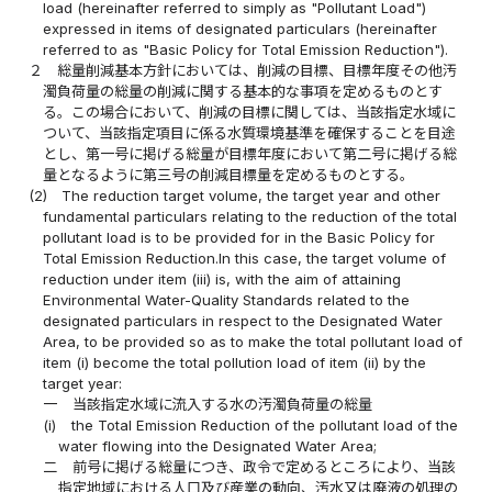
load (hereinafter referred to simply as "Pollutant Load")
expressed in items of designated particulars (hereinafter
referred to as "Basic Policy for Total Emission Reduction").
２
総量削減基本方針においては、削減の目標、目標年度その他汚
濁負荷量の総量の削減に関する基本的な事項を定めるものとす
る。この場合において、削減の目標に関しては、当該指定水域に
ついて、当該指定項目に係る水質環境基準を確保することを目途
とし、第一号に掲げる総量が目標年度において第二号に掲げる総
量となるように第三号の削減目標量を定めるものとする。
(2)
The reduction target volume, the target year and other
fundamental particulars relating to the reduction of the total
pollutant load is to be provided for in the Basic Policy for
Total Emission Reduction.In this case, the target volume of
reduction under item (iii) is, with the aim of attaining
Environmental Water-Quality Standards related to the
designated particulars in respect to the Designated Water
Area, to be provided so as to make the total pollutant load of
item (i) become the total pollution load of item (ii) by the
target year:
一
当該指定水域に流入する水の汚濁負荷量の総量
(i)
the Total Emission Reduction of the pollutant load of the
water flowing into the Designated Water Area;
二
前号に掲げる総量につき、政令で定めるところにより、当該
指定地域における人口及び産業の動向、汚水又は廃液の処理の