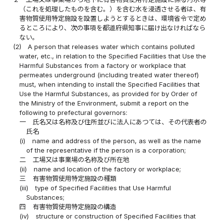
（これを処理したものを含む。）を含む水を浸透させる者は、有
害物質使用特定施設を設置しようとするときは、環境省令で定め
るところにより、次の事項を都道府県知事に届け出なければなら
ない。
(2)
A person that releases water which contains polluted
water, etc., in relation to the Specified Facilities that Use the
Harmful Substances from a factory or workplace that
permeates underground (including treated water thereof)
must, when intending to install the Specified Facilities that
Use the Harmful Substances, as provided for by Order of
the Ministry of the Environment, submit a report on the
following to prefectural governors:
一
氏名又は名称及び住所並びに法人にあつては、その代表者の
氏名
(i)
name and address of the person, as well as the name
of the representative if the person is a corporation;
二
工場又は事業場の名称及び所在地
(ii)
name and location of the factory or workplace;
三
有害物質使用特定施設の種類
(iii)
type of Specified Facilities that Use Harmful
Substances;
四
有害物質使用特定施設の構造
(iv)
structure or construction of Specified Facilities that