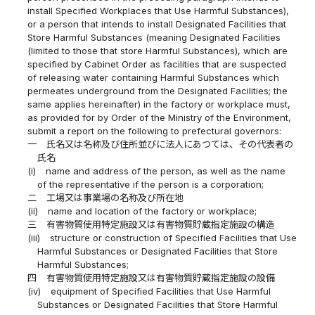
install Specified Workplaces that Use Harmful Substances),
or a person that intends to install Designated Facilities that
Store Harmful Substances (meaning Designated Facilities
(limited to those that store Harmful Substances), which are
specified by Cabinet Order as facilities that are suspected
of releasing water containing Harmful Substances which
permeates underground from the Designated Facilities; the
same applies hereinafter) in the factory or workplace must,
as provided for by Order of the Ministry of the Environment,
submit a report on the following to prefectural governors:
一
氏名又は名称及び住所並びに法人にあつては、その代表者の
氏名
(i)
name and address of the person, as well as the name
of the representative if the person is a corporation;
二
工場又は事業場の名称及び所在地
(ii)
name and location of the factory or workplace;
三
有害物質使用特定施設又は有害物質貯蔵指定施設の構造
(iii)
structure or construction of Specified Facilities that Use
Harmful Substances or Designated Facilities that Store
Harmful Substances;
四
有害物質使用特定施設又は有害物質貯蔵指定施設の設備
(iv)
equipment of Specified Facilities that Use Harmful
Substances or Designated Facilities that Store Harmful