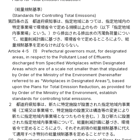
（総量規制基準）
(Standards for Controlling Total Emissions)
第四条の五
都道府県知事は、指定地域にあつては、指定地域内の
特定事業場で環境省令で定める規模以上のもの（以下「指定地域
内事業場」という。）から排出される排出水の汚濁負荷量につい
て、総量削減計画に基づき、環境省令で定めるところにより、総
量規制基準を定めなければならない。
Article 4-5
(1)
Prefectural governors must, for designated
areas, in respect to the Pollutant Load of Effluents
discharged from Specified Workplaces within Designated
Areas which are of a scale not smaller than that stipulated
by Order of the Ministry of the Environment (hereinafter
referred to as "Workplaces in Designated Areas"), based
upon the Plans for Total Emission Reduction, as provided for
by Order of the Ministry of the Environment, establish
standards for controlling total emissions.
２
都道府県知事は、新たに特定施設が設置された指定地域内事業
場（工場又は事業場で、特定施設の設置又は構造等の変更により
新たに指定地域内事業場となつたものを含む。）及び新たに設置
された指定地域内事業場について、総量削減計画に基づき、環境
省令で定めるところにより、それぞれ前項の総量規制基準に代え
て適用すべき特別の総量規制基準を定めることができる。
(2)
Prefectural governors may, on the basis of Plans for Total