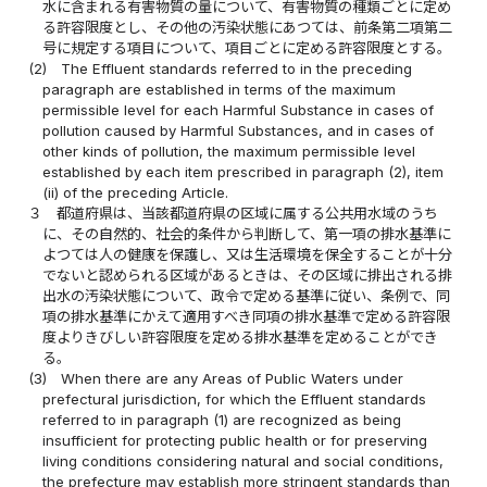
水に含まれる有害物質の量について、有害物質の種類ごとに定め
る許容限度とし、その他の汚染状態にあつては、前条第二項第二
号に規定する項目について、項目ごとに定める許容限度とする。
(2)
The Effluent standards referred to in the preceding
paragraph are established in terms of the maximum
permissible level for each Harmful Substance in cases of
pollution caused by Harmful Substances, and in cases of
other kinds of pollution, the maximum permissible level
established by each item prescribed in paragraph (2), item
(ii) of the preceding Article.
３
都道府県は、当該都道府県の区域に属する公共用水域のうち
に、その自然的、社会的条件から判断して、第一項の排水基準に
よつては人の健康を保護し、又は生活環境を保全することが十分
でないと認められる区域があるときは、その区域に排出される排
出水の汚染状態について、政令で定める基準に従い、条例で、同
項の排水基準にかえて適用すべき同項の排水基準で定める許容限
度よりきびしい許容限度を定める排水基準を定めることができ
る。
(3)
When there are any Areas of Public Waters under
prefectural jurisdiction, for which the Effluent standards
referred to in paragraph (1) are recognized as being
insufficient for protecting public health or for preserving
living conditions considering natural and social conditions,
the prefecture may establish more stringent standards than