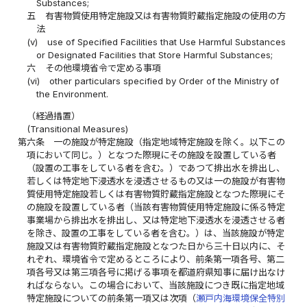
Substances;
五
有害物質使用特定施設又は有害物質貯蔵指定施設の使用の方
法
(v)
use of Specified Facilities that Use Harmful Substances
or Designated Facilities that Store Harmful Substances;
六
その他環境省令で定める事項
(vi)
other particulars specified by Order of the Ministry of
the Environment.
（経過措置）
(Transitional Measures)
第六条
一の施設が特定施設（指定地域特定施設を除く。以下この
項において同じ。）となつた際現にその施設を設置している者
（設置の工事をしている者を含む。）であつて排出水を排出し、
若しくは特定地下浸透水を浸透させるもの又は一の施設が有害物
質使用特定施設若しくは有害物質貯蔵指定施設となつた際現にそ
の施設を設置している者（当該有害物質使用特定施設に係る特定
事業場から排出水を排出し、又は特定地下浸透水を浸透させる者
を除き、設置の工事をしている者を含む。）は、当該施設が特定
施設又は有害物質貯蔵指定施設となつた日から三十日以内に、そ
れぞれ、環境省令で定めるところにより、前条第一項各号、第二
項各号又は第三項各号に掲げる事項を都道府県知事に届け出なけ
ればならない。この場合において、当該施設につき既に指定地域
特定施設についての前条第一項又は次項（
瀬戸内海環境保全特別