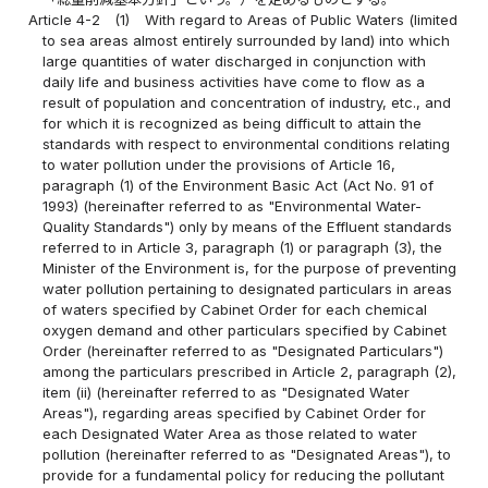
Article 4-2
(1)
With regard to Areas of Public Waters (limited
to sea areas almost entirely surrounded by land) into which
large quantities of water discharged in conjunction with
daily life and business activities have come to flow as a
result of population and concentration of industry, etc., and
for which it is recognized as being difficult to attain the
standards with respect to environmental conditions relating
to water pollution under the provisions of Article 16,
paragraph (1) of the Environment Basic Act (Act No. 91 of
1993) (hereinafter referred to as "Environmental Water-
Quality Standards") only by means of the Effluent standards
referred to in Article 3, paragraph (1) or paragraph (3), the
Minister of the Environment is, for the purpose of preventing
water pollution pertaining to designated particulars in areas
of waters specified by Cabinet Order for each chemical
oxygen demand and other particulars specified by Cabinet
Order (hereinafter referred to as "Designated Particulars")
among the particulars prescribed in Article 2, paragraph (2),
item (ii) (hereinafter referred to as "Designated Water
Areas"), regarding areas specified by Cabinet Order for
each Designated Water Area as those related to water
pollution (hereinafter referred to as "Designated Areas"), to
provide for a fundamental policy for reducing the pollutant