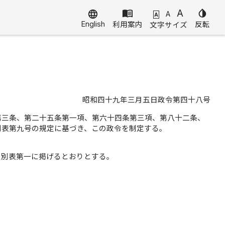
menu_book
A
invert_colors
language
A
A
English
利用案内
反転
文字サイズ
昭和四十九年三月五日政令第四十八号
第三条、第二十五条第一項、第六十四条第三項、第八十二条、
別表第九号の規定に基づき、この政令を制定する。
、別表第一に掲げるとおりとする。
。