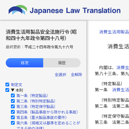
消費生活用製品安全法施行令（昭
消費生活用製
和四十九年政令第四十八号）
消費生
最終更新：
平成二十四年政令第九十六号
目次
履歴
内閣は、
消費
第八十三条、第
全選択
全解除
（特定製品）
制定文
第一条
消費生
本則
▶
第一条（特定製品）
（特別特定製
第二条（特別特定製品）
第二条
法第二
第三条（特定保守製品）
第四条（製品事故から除かれる事故）
（特定保守製
第五条（重大製品事故の要件）
第三条
法第二
第六条（規格又は基準を定めることが
できる他の法律）