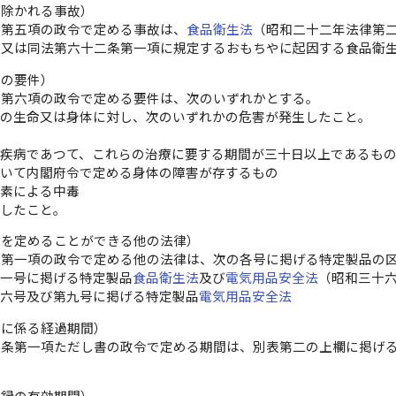
ら除かれる事故）
条第五項の政令で定める事故は、
食品衛生法
（昭和二十二年法律第
装又は同法第六十二条第一項に規定するおもちやに起因する食品衛
故の要件）
条第六項の政令で定める要件は、次のいずれかとする。
者の生命又は身体に対し、次のいずれかの危害が発生したこと。
疾病であつて、これらの治療に要する期間が三十日以上であるも
おいて内閣府令で定める身体の障害が存するもの
炭素による中毒
生したこと。
準を定めることができる他の法律）
条第一項の政令で定める他の法律は、次の各号に掲げる特定製品の
第一号に掲げる特定製品
食品衛生法
及び
電気用品安全法
（昭和三十
第六号及び第九号に掲げる特定製品
電気用品安全法
存に係る経過期間）
二条第一項ただし書の政令で定める期間は、別表第二の上欄に掲げ