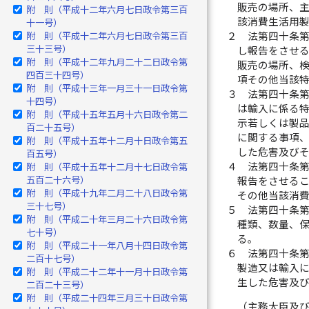
販売の場所、
附 則（平成十二年六月七日政令第三百
該消費生活用
十一号）
２
法第四十条
附 則（平成十二年六月七日政令第三百
三十三号）
し報告をさせ
附 則（平成十二年九月二十二日政令第
販売の場所、
四百三十四号）
項その他当該
附 則（平成十三年一月三十一日政令第
３
法第四十条
十四号）
は輸入に係る
附 則（平成十五年五月十六日政令第二
示若しくは製
百二十五号）
に関する事項
附 則（平成十五年十二月十日政令第五
した危害及び
百五号）
４
法第四十条
附 則（平成十五年十二月十七日政令第
五百二十六号）
報告をさせる
附 則（平成十九年二月二十八日政令第
その他当該消
三十七号）
５
法第四十条
附 則（平成二十年三月二十六日政令第
種類、数量、
七十号）
る。
附 則（平成二十一年八月十四日政令第
６
法第四十条
二百十七号）
製造又は輸入
附 則（平成二十二年十一月十日政令第
生した危害及
二百二十三号）
附 則（平成二十四年三月三十日政令第
（主務大臣及