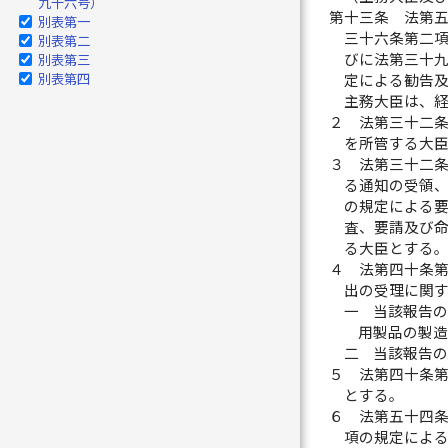
九十六号）
第十三条
法第
別表第一
三十六条第二
別表第二
びに法第三十
別表第三
別表第四
定による勧告
主務大臣は、
２
法第三十二
を所管する大
３
法第三十二
る通知の受領
の規定による
査、要請及び
る大臣とする
４
法第四十条
出の受理に関
一
当該報告
用製品の製
二
当該報告
５
法第四十条
とする。
６
法第五十四
項の規定によ