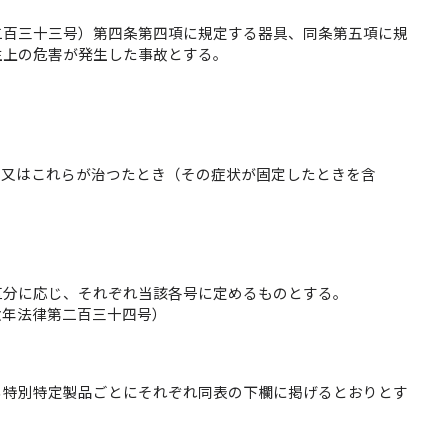
二百三十三号）第四条第四項に規定する器具、同条第五項に規
生上の危害が発生した事故とする。
の又はこれらが治つたとき（その症状が固定したときを含
区分に応じ、それぞれ当該各号に定めるものとする。
六年法律第二百三十四号）
る特別特定製品ごとにそれぞれ同表の下欄に掲げるとおりとす