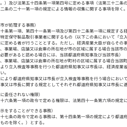
く。）及び法第五十四条第一項第四号に定める事項（法第三十二条
十二条の二十一第一項の規定による情報の収集に関する事項を除く
。
は市が処理する事務）
四十条第一項、第四十一条第一項及び第四十二条第一項に規定する
は特定保守製品取引事業者に関するもの（以下この条において「立
号に定める者が行うこととする。ただし、経済産業大臣が自らその
所、事業場、店舗又は倉庫の所在地が市の区域に属する場合当該市
が必要があると認める場合には、当該都道府県知事及び当該市長）
所、事業場、店舗又は倉庫の所在地が町村の区域に属する場合当該
により立入検査等事務を行つた都道府県知事又は市長は、経済産業
ない。
定により都道府県知事又は市長が立入検査等事務を行う場合におい
知事又は市長に関する規定としてそれぞれ都道府県知事又は市長に
官に委任されない権限）
五十六条第一項の政令で定める権限は、法第四十一条第六項の規定
指示をすることができる事務）
五十七条の政令で定める事務は、第十四条第一項の規定により都道
るものを除く。）とする。