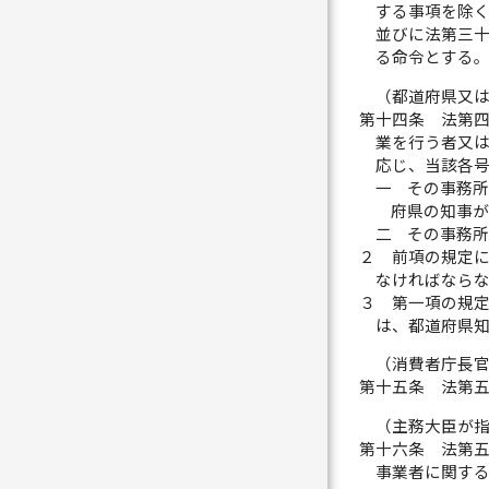
する事項を除
並びに法第三
る命令とする
（都道府県又
第十四条
法第
業を行う者又
応じ、当該各
一
その事務
府県の知事
二
その事務
２
前項の規定
なければなら
３
第一項の規
は、都道府県
（消費者庁長
第十五条
法第
（主務大臣が
第十六条
法第
事業者に関す