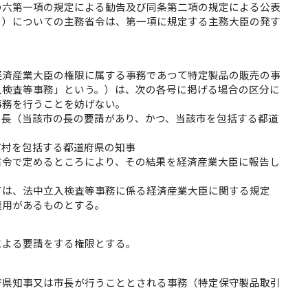
の六第一項の規定による勧告及び同条第二項の規定による公表
。）についての主務省令は、第一項に規定する主務大臣の発す
経済産業大臣の権限に属する事務であつて特定製品の販売の事
入検査等事務」という。）は、次の各号に掲げる場合の区分に
事務を行うことを妨げない。
の長（当該市の長の要請があり、かつ、当該市を包括する都道
町村を包括する都道府県の知事
省令で定めるところにより、その結果を経済産業大臣に報告し
ては、法中立入検査等事務に係る経済産業大臣に関する規定
適用があるものとする。
による要請をする権限とする。
府県知事又は市長が行うこととされる事務（特定保守製品取引