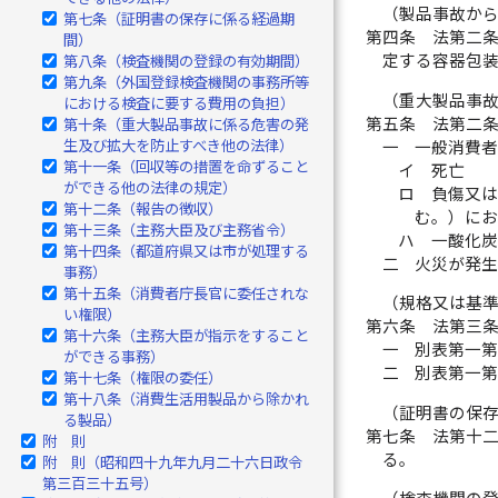
（製品事故か
第七条（証明書の保存に係る経過期
第四条
法第二
間）
定する容器包
第八条（検査機関の登録の有効期間）
第九条（外国登録検査機関の事務所等
（重大製品事
における検査に要する費用の負担）
第五条
法第二
第十条（重大製品事故に係る危害の発
生及び拡大を防止すべき他の法律）
一
一般消費
第十一条（回収等の措置を命ずること
イ
死亡
ができる他の法律の規定）
ロ
負傷又は
第十二条（報告の徴収）
む。）に
第十三条（主務大臣及び主務省令）
ハ
一酸化
第十四条（都道府県又は市が処理する
二
火災が発
事務）
第十五条（消費者庁長官に委任されな
（規格又は基
い権限）
第六条
法第三
第十六条（主務大臣が指示をすること
一
別表第一
ができる事務）
二
別表第一
第十七条（権限の委任）
第十八条（消費生活用製品から除かれ
（証明書の保
る製品）
第七条
法第十
附 則
る。
附 則（昭和四十九年九月二十六日政令
第三百三十五号）