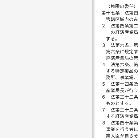
（権限の委任
第十七条
法第
管轄区域内の
２
法第四条第
一の経済産業
する。
３
法第六条、
第六条に規定
経済産業局の
４
法第六条、
する特定製品
務所、事業場
５
法第十四条
産業局長が行
６
法第三十二
ものとする。
７
法第三十二
する経済産業
８
法第四十条
事業を行う者
業大臣が自ら