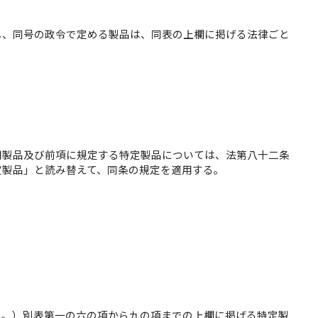
し、同号の政令で定める製品は、同表の上欄に掲げる法律ごと
用製品及び前項に規定する特定製品については、法第八十二条
定製品」と読み替えて、同条の規定を適用する。
う。）別表第一の六の項から九の項までの上欄に掲げる特定製