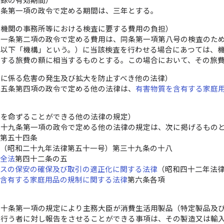
登録の有効期間）
九条第一項の政令で定める期間は、三年とする。
査機関の事務所等における検査に要する費用の負担）
十一条第二項の政令で定める費用は、同条第一項第八号の検査のた
（以下「機構」という。）に当該検査を行わせる場合にあつては、
要する旅費の額に相当するものとする。この場合において、その旅
故に係る危害の発生及び拡大を防止すべき他の法律）
十五条第四項の政令で定める他の法律は、
有害物質を含有する家庭
置を命ずることができる他の法律の規定）
三十九条第一項の政令で定める他の法律の規定は、次に掲げるもの
法
第五十四条
法
（昭和二十九年法律第五十一号）第三十九条の十八
安全法
第四十二条の五
ガスの保安の確保及び取引の適正化に関する法律
（昭和四十二年法
を含有する家庭用品の規制に関する法律
第六条各項
）
四十条第一項の規定により主務大臣が消費生活用製品（特定製品及
を行う者に対し報告をさせることができる事項は、その製造又は輸