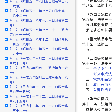
（検査機関の
附 則（昭和五十年六月五日政令第百七
第八条
法第十
十六号）
附 則（昭和五十三年七月五日政令第二
（外国登録検
百八十二号）
第九条
法第三
附 則（昭和五十八年一月六日政令第二
技術基盤機構
号）
附 則（昭和五十八年七月二十二日政令
張をするのに
第百七十一号）
（重大製品事
附 則（昭和五十八年十二月十日政令第
第十条
法第三
二百五十八号）
附 則（昭和六十一年五月三十日政令第
る。
百九十号）
（回収等の措
附 則（平成七年六月二十六日政令第二
百六十三号）
第十一条
法第
附 則（平成八年四月三日政令第九十六
一
食品衛生
号）
二
ガス事業
附 則（平成八年四月三日政令第九十八
三
電気用品
号）
四
液化石油
附 則（平成九年十一月二十一日政令第
五
有害物質
三百三十五号）
附 則（平成十一年十二月三日政令第三
（報告の徴収
百八十五号）
第十二条
法第
附 則（平成十二年三月二十九日政令第
は輸入の事業
百三十六号）