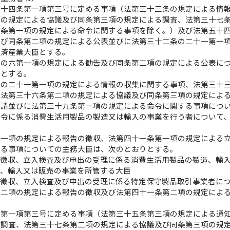
五十四条第一項第三号に定める事項（法第三十三条の規定による情
項の規定による協議及び同条第三項の規定による調査、法第三十七
九条第一項の規定による命令に関する事項を除く。）及び法第五十
及び同条第二項の規定による公表並びに法第三十二条の二十一第一
経済産業大臣とする。
条の六第一項の規定による勧告及び同条第二項の規定による公表に
臣とする。
条の二十一第一項の規定による情報の収集に関する事項、法第三十
、法第三十六条第二項の規定による協議及び同条第三項の規定によ
要請並びに法第三十九条第一項の規定による命令に関する事項につ
命令に係る消費生活用製品の製造又は輸入の事業を行う者について
。
第一項の規定による報告の徴収、法第四十一条第一項の規定による
する事項についての主務大臣は、次のとおりとする。
の徴収、立入検査及び申出の受理に係る消費生活用製品の製造、輸
造、輸入又は販売の事業を所管する大臣
の徴収、立入検査及び申出の受理に係る特定保守製品取引事業者に
第二項の規定による報告の徴収及び法第四十一条第二項の規定によ
条第一項第三号に定める事項（法第三十五条第三項の規定による通
る調査、法第三十七条第二項の規定による協議及び同条第三項の規