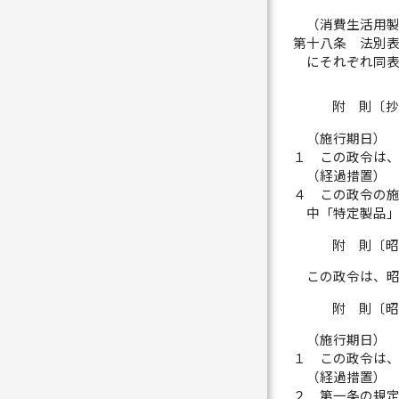
（消費生活用
第十八条
法別
にそれぞれ同
附 則〔
（施行期日）
１
この政令は
（経過措置）
４
この政令の
中「特定製品
附 則〔
この政令は、
附 則〔
（施行期日）
１
この政令は
（経過措置）
２
第一条の規