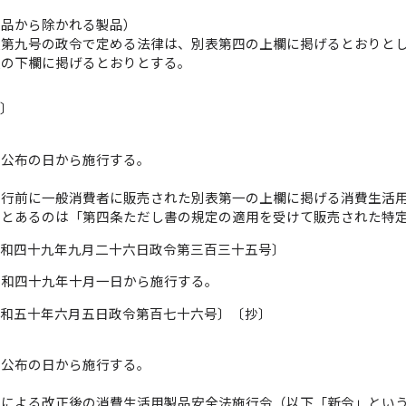
製品から除かれる製品）
表第九号の政令で定める法律は、別表第四の上欄に掲げるとおりと
表の下欄に掲げるとおりとする。
抄〕
、公布の日から施行する。
施行前に一般消費者に販売された別表第一の上欄に掲げる消費生活
」とあるのは「第四条ただし書の規定の適用を受けて販売された特
昭和四十九年九月二十六日政令第三百三十五号〕
昭和四十九年十月一日から施行する。
昭和五十年六月五日政令第百七十六号〕〔抄〕
、公布の日から施行する。
定による改正後の消費生活用製品安全法施行令（以下「新令」とい