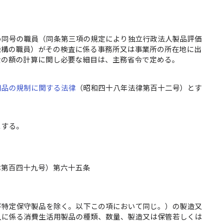
め同号の職員（同条第三項の規定により独立行政法人製品評価
機構の職員）がその検査に係る事務所又は事業所の所在地に出
費の額の計算に関し必要な細目は、主務省令で定める。
用品の規制に関する法律
（昭和四十八年法律第百十二号）とす
とする。
律第百四十九号）第六十五条
び特定保守製品を除く。以下この項において同じ。）の製造又
入に係る消費生活用製品の種類、数量、製造又は保管若しくは