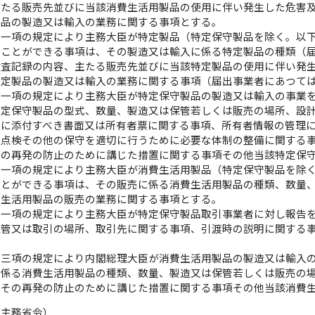
主たる販売先並びに当該消費生活用製品の使用に伴い発生した危害
製品の製造又は輸入の業務に関する事項とする。
第一項の規定により主務大臣が特定製品（特定保守製品を除く。以
ることができる事項は、その製造又は輸入に係る特定製品の種類（
検査記録の内容、主たる販売先並びに当該特定製品の使用に伴い発
特定製品の製造又は輸入の業務に関する事項（届出事業者にあつて
第一項の規定により主務大臣が特定保守製品の製造又は輸入の事業
特定保守製品の型式、数量、製造又は保管若しくは販売の場所、設
品に添付すべき書面又は所有者票に関する事項、所有者情報の管理
、点検その他の保守を適切に行うために必要な体制の整備に関する
その再発の防止のために講じた措置に関する事項その他当該特定保
第一項の規定により主務大臣が消費生活用製品（特定保守製品を除
ことができる事項は、その販売に係る消費生活用製品の種類、数量
費生活用製品の販売の業務に関する事項とする。
第一項の規定により主務大臣が特定保守製品取引事業者に対し報告
保管又は取引の場所、取引先に関する事項、引渡時の説明に関する
第三項の規定により内閣総理大臣が消費生活用製品の製造又は輸入
に係る消費生活用製品の種類、数量、製造又は保管若しくは販売の
びその再発の防止のために講じた措置に関する事項その他当該消費
び主務省令）