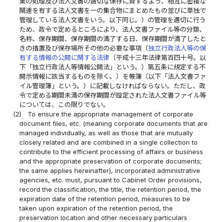
業の処理及び法人文書の適切な保存に資するよう、相互に密接な
関連を有する法人文書を一の集合物にまとめたもの並びに単独で
管理している法人文書をいう。以下同じ。）の管理を適切に行う
ため、政令で定めるところにより、法人文書ファイル等の分類、
名称、保存期間、保存期間の満了する日、保存期間が満了したと
きの措置及び保存場所その他の必要な事項（
独立行政法人等の保
有する情報の公開に関する法律
（平成十三年法律第百四十号。以
下「独立行政法人等情報公開法」という。）第五条に規定する不
開示情報に該当するものを除く。）を帳簿（以下「法人文書ファ
イル管理簿」という。）に記載しなければならない。ただし、政
令で定める期間未満の保存期間が設定された法人文書ファイル等
については、この限りでない。
(2)
To ensure the appropriate management of corporate
document files, etc. (meaning corporate documents that are
managed individually, as well as those that are mutually
closely related and are combined in a single collection to
contribute to the efficient processing of affairs or business
and the appropriate preservation of corporate documents;
the same applies hereinafter), incorporated administrative
agencies, etc. must, pursuant to Cabinet Order provisions,
record the classification, the title, the retention period, the
expiration date of the retention period, measures to be
taken upon expiration of the retention period, the
preservation location and other necessary particulars