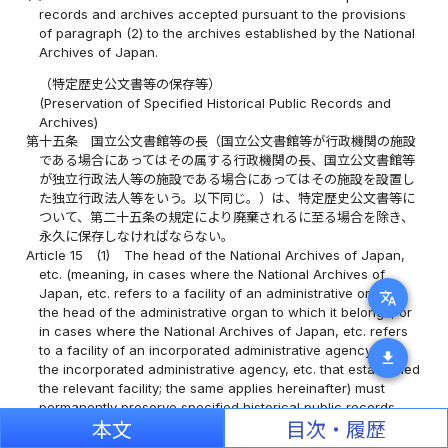
records and archives accepted pursuant to the provisions
of paragraph (2) to the archives established by the National
Archives of Japan.
（特定歴史公文書等の保存等）
(Preservation of Specified Historical Public Records and
Archives)
第十五条
国立公文書館等の長（国立公文書館等が行政機関の施設
である場合にあってはその属する行政機関の長、国立公文書館等
が独立行政法人等の施設である場合にあってはその施設を設置し
た独立行政法人等をいう。以下同じ。）は、特定歴史公文書等に
ついて、第二十五条の規定により廃棄されるに至る場合を除き、
永久に保存しなければならない。
Article 15
(1)
The head of the National Archives of Japan,
etc. (meaning, in cases where the National Archives of
Japan, etc. refers to a facility of an administrative organ,
translate
the head of the administrative organ to which it belongs, or
in cases where the National Archives of Japan, etc. refers
to a facility of an incorporated administrative agency, etc.,
download
the incorporated administrative agency, etc. that established
the relevant facility; the same applies hereinafter) must
permanently preserve specified historical public records
and archives except in cases where they are to be
本文
目次・履歴
disposed of pursuant to the provisions of Article 25.