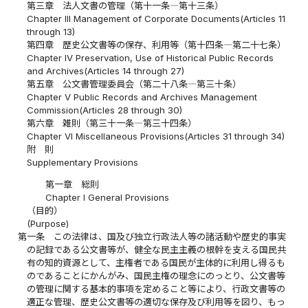
第三章 法人文書の管理（第十一条―第十三条）
Chapter III Management of Corporate Documents(Articles 11
through 13)
第四章 歴史公文書等の保存、利用等（第十四条―第二十七条）
Chapter IV Preservation, Use of Historical Public Records
and Archives(Articles 14 through 27)
第五章 公文書管理委員会（第二十八条―第三十条）
Chapter V Public Records and Archives Management
Commission(Articles 28 through 30)
第六章 雑則（第三十一条―第三十四条）
Chapter VI Miscellaneous Provisions(Articles 31 through 34)
附 則
Supplementary Provisions
第一章 総則
Chapter I General Provisions
（目的）
(Purpose)
第一条
この法律は、国及び独立行政法人等の諸活動や歴史的事実
の記録である公文書等が、健全な民主主義の根幹を支える国民共
有の知的資源として、主権者である国民が主体的に利用し得るも
のであることにかんがみ、国民主権の理念にのっとり、公文書等
の管理に関する基本的事項を定めること等により、行政文書等の
適正な管理、歴史公文書等の適切な保存及び利用等を図り、もっ