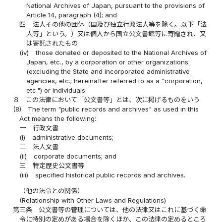
National Archives of Japan, pursuant to the provisions of
Article 14, paragraph (4); and
四
法人その他の団体（国及び独立行政法人等を除く。以下「法
人等」という。）又は個人から国立公文書館等に寄贈され、又
は寄託されたもの
(iv)
those donated or deposited to the National Archives of
Japan, etc., by a corporation or other organizations
(excluding the State and incorporated administrative
agencies, etc.; hereinafter referred to as a "corporation,
etc.") or individuals.
８
この法律において「公文書等」とは、次に掲げるものをいう
(8)
The term "public records and archives" as used in this
Act means the following:
一
行政文書
(i)
administrative documents;
二
法人文書
(ii)
corporate documents; and
三
特定歴史公文書等
(iii)
specified historical public records and archives.
（他の法令との関係）
(Relationship with Other Laws and Regulations)
第三条
公文書等の管理については、他の法律又はこれに基づく命
令に特別の定めがある場合を除くほか、この法律の定めるところ