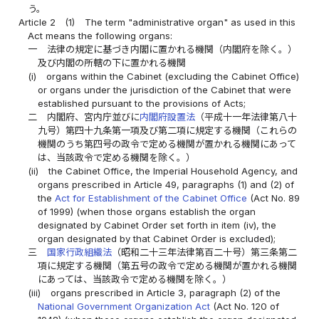
う。
Article 2
(1)
The term "administrative organ" as used in this
Act means the following organs:
一
法律の規定に基づき内閣に置かれる機関（内閣府を除く。）
及び内閣の所轄の下に置かれる機関
(i)
organs within the Cabinet (excluding the Cabinet Office)
or organs under the jurisdiction of the Cabinet that were
established pursuant to the provisions of Acts;
二
内閣府、宮内庁並びに
内閣府設置法
（平成十一年法律第八十
九号）第四十九条第一項及び第二項に規定する機関（これらの
機関のうち第四号の政令で定める機関が置かれる機関にあって
は、当該政令で定める機関を除く。）
(ii)
the Cabinet Office, the Imperial Household Agency, and
organs prescribed in Article 49, paragraphs (1) and (2) of
the
Act for Establishment of the Cabinet Office
(Act No. 89
of 1999) (when those organs establish the organ
designated by Cabinet Order set forth in item (iv), the
organ designated by that Cabinet Order is excluded);
三
国家行政組織法
（昭和二十三年法律第百二十号）第三条第二
項に規定する機関（第五号の政令で定める機関が置かれる機関
にあっては、当該政令で定める機関を除く。）
(iii)
organs prescribed in Article 3, paragraph (2) of the
National Government Organization Act
(Act No. 120 of