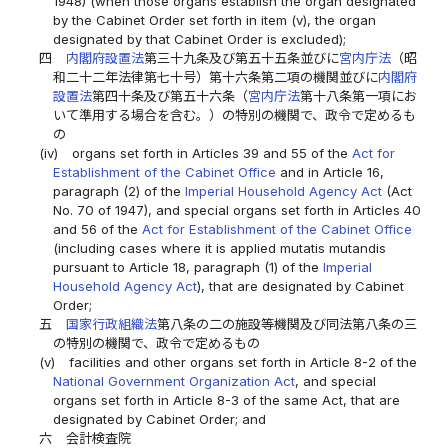
1948) (when those organs establish the organ designated
by the Cabinet Order set forth in item (v), the organ
designated by that Cabinet Order is excluded);
四
内閣府設置法
第三十九条及び第五十五条並びに
宮内庁法
（昭
和二十二年法律第七十号）第十六条第二項の機関並びに
内閣府
設置法
第四十条及び第五十六条（
宮内庁法
第十八条第一項にお
いて準用する場合を含む。）の特別の機関で、政令で定めるも
の
(iv)
organs set forth in Articles 39 and 55 of the
Act for
Establishment of the Cabinet Office
and in Article 16,
paragraph (2) of the
Imperial Household Agency Act
(Act
No. 70 of 1947), and special organs set forth in Articles 40
and 56 of the
Act for Establishment of the Cabinet Office
(including cases where it is applied mutatis mutandis
pursuant to Article 18, paragraph (1) of the
Imperial
Household Agency Act
), that are designated by Cabinet
Order;
五
国家行政組織法
第八条の二の施設等機関及び同法第八条の三
の特別の機関で、政令で定めるもの
(v)
facilities and other organs set forth in Article 8-2 of the
National Government Organization Act
, and special
organs set forth in Article 8-3 of the same Act, that are
designated by Cabinet Order; and
六
会計検査院