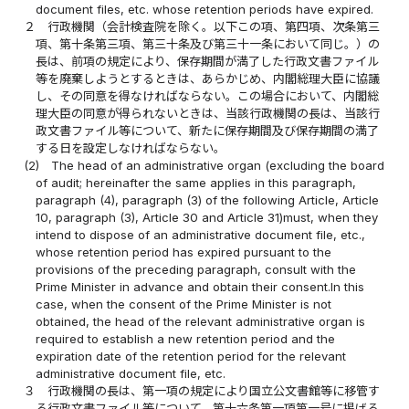
document files, etc. whose retention periods have expired.
２
行政機関（会計検査院を除く。以下この項、第四項、次条第三
項、第十条第三項、第三十条及び第三十一条において同じ。）の
長は、前項の規定により、保存期間が満了した行政文書ファイル
等を廃棄しようとするときは、あらかじめ、内閣総理大臣に協議
し、その同意を得なければならない。この場合において、内閣総
理大臣の同意が得られないときは、当該行政機関の長は、当該行
政文書ファイル等について、新たに保存期間及び保存期間の満了
する日を設定しなければならない。
(2)
The head of an administrative organ (excluding the board
of audit; hereinafter the same applies in this paragraph,
paragraph (4), paragraph (3) of the following Article, Article
10, paragraph (3), Article 30 and Article 31)must, when they
intend to dispose of an administrative document file, etc.,
whose retention period has expired pursuant to the
provisions of the preceding paragraph, consult with the
Prime Minister in advance and obtain their consent.In this
case, when the consent of the Prime Minister is not
obtained, the head of the relevant administrative organ is
required to establish a new retention period and the
expiration date of the retention period for the relevant
administrative document file, etc.
３
行政機関の長は、第一項の規定により国立公文書館等に移管す
る行政文書ファイル等について、第十六条第一項第一号に掲げる