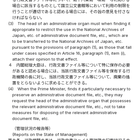
場合に該当するものとして国立公文書館等において利用の制限を
行うことが適切であると認める場合には、その旨の意見を付さな
ければならない。
(3)
The head of an administrative organ must when finding it
appropriate to restrict the use in the National Archives of
Japan, etc. of administrative document file, etc., which are
to be transferred to the National Archives of Japan, etc.
pursuant to the provisions of paragraph (1), as those that fall
under cases specified in Article 16, paragraph (1), item (i),
attach their opinion to that effect.
４
内閣総理大臣は、行政文書ファイル等について特に保存の必要
があると認める場合には、当該行政文書ファイル等を保有する行
政機関の長に対し、当該行政文書ファイル等について、廃棄の措
置をとらないように求めることができる。
(4)
When the Prime Minister, finds it particularly necessary to
preserve an administrative document file, etc., they may
request the head of the administrative organ that possesses
the relevant administrative document file, etc., not to take
measures for disposing of the relevant administrative
document file, etc.
（管理状況の報告等）
(Reports on the State of Management)