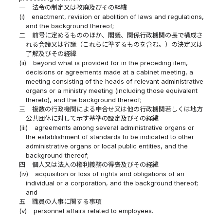
一
法令の制定又は改廃及びその経緯
(i)
enactment, revision or abolition of laws and regulations,
and the background thereof;
二
前号に定めるもののほか、閣議、関係行政機関の長で構成さ
れる会議又は省議（これらに準ずるものを含む。）の決定又は
了解及びその経緯
(ii)
beyond what is provided for in the preceding item,
decisions or agreements made at a cabinet meeting, a
meeting consisting of the heads of relevant administrative
organs or a ministry meeting (including those equivalent
thereto), and the background thereof;
三
複数の行政機関による申合せ又は他の行政機関若しくは地方
公共団体に対して示す基準の設定及びその経緯
(iii)
agreements among several administrative organs or
the establishment of standards to be indicated to other
administrative organs or local public entities, and the
background thereof;
四
個人又は法人の権利義務の得喪及びその経緯
(iv)
acquisition or loss of rights and obligations of an
individual or a corporation, and the background thereof;
and
五
職員の人事に関する事項
(v)
personnel affairs related to employees.