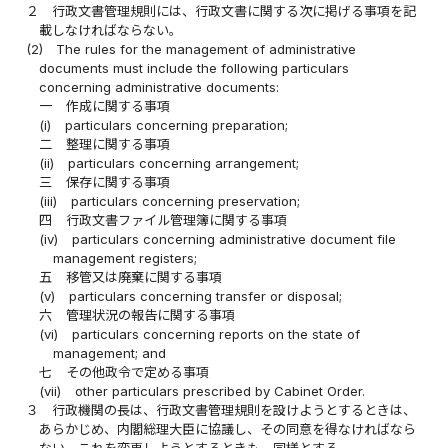
２
行政文書管理規則には、行政文書に関する次に掲げる事項を記
載しなければならない。
(2)
The rules for the management of administrative
documents must include the following particulars
concerning administrative documents:
一
作成に関する事項
(i)
particulars concerning preparation;
二
整理に関する事項
(ii)
particulars concerning arrangement;
三
保存に関する事項
(iii)
particulars concerning preservation;
四
行政文書ファイル管理簿に関する事項
(iv)
particulars concerning administrative document file
management registers;
五
移管又は廃棄に関する事項
(v)
particulars concerning transfer or disposal;
六
管理状況の報告に関する事項
(vi)
particulars concerning reports on the state of
management; and
七
その他政令で定める事項
(vii)
other particulars prescribed by Cabinet Order.
３
行政機関の長は、行政文書管理規則を設けようとするときは、
あらかじめ、内閣総理大臣に協議し、その同意を得なければなら