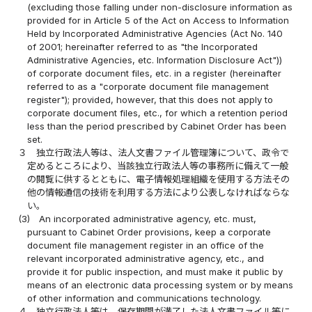
(excluding those falling under non-disclosure information as
provided for in Article 5 of the Act on Access to Information
Held by Incorporated Administrative Agencies (Act No. 140
of 2001; hereinafter referred to as "the Incorporated
Administrative Agencies, etc. Information Disclosure Act"))
of corporate document files, etc. in a register (hereinafter
referred to as a "corporate document file management
register"); provided, however, that this does not apply to
corporate document files, etc., for which a retention period
less than the period prescribed by Cabinet Order has been
set.
３
独立行政法人等は、法人文書ファイル管理簿について、政令で
定めるところにより、当該独立行政法人等の事務所に備えて一般
の閲覧に供するとともに、電子情報処理組織を使用する方法その
他の情報通信の技術を利用する方法により公表しなければならな
い。
(3)
An incorporated administrative agency, etc. must,
pursuant to Cabinet Order provisions, keep a corporate
document file management register in an office of the
relevant incorporated administrative agency, etc., and
provide it for public inspection, and must make it public by
means of an electronic data processing system or by means
of other information and communications technology.
４
独立行政法人等は、保存期間が満了した法人文書ファイル等に