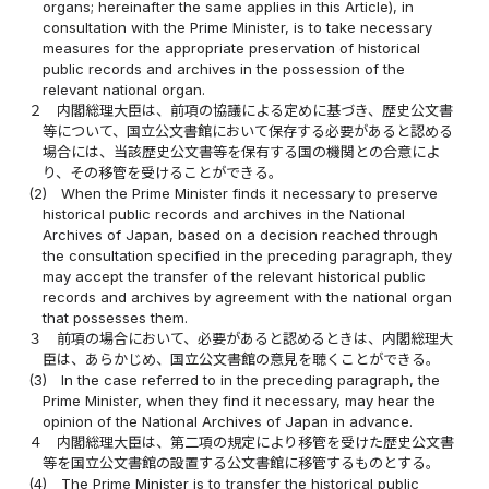
organs; hereinafter the same applies in this Article), in
consultation with the Prime Minister, is to take necessary
measures for the appropriate preservation of historical
public records and archives in the possession of the
relevant national organ.
２
内閣総理大臣は、前項の協議による定めに基づき、歴史公文書
等について、国立公文書館において保存する必要があると認める
場合には、当該歴史公文書等を保有する国の機関との合意によ
り、その移管を受けることができる。
(2)
When the Prime Minister finds it necessary to preserve
historical public records and archives in the National
Archives of Japan, based on a decision reached through
the consultation specified in the preceding paragraph, they
may accept the transfer of the relevant historical public
records and archives by agreement with the national organ
that possesses them.
３
前項の場合において、必要があると認めるときは、内閣総理大
臣は、あらかじめ、国立公文書館の意見を聴くことができる。
(3)
In the case referred to in the preceding paragraph, the
Prime Minister, when they find it necessary, may hear the
opinion of the National Archives of Japan in advance.
４
内閣総理大臣は、第二項の規定により移管を受けた歴史公文書
等を国立公文書館の設置する公文書館に移管するものとする。
(4)
The Prime Minister is to transfer the historical public