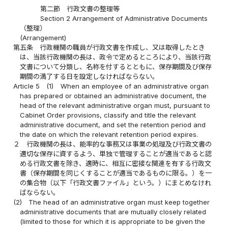
第二節 行政文書の整理等
Section 2 Arrangement of Administrative Documents
（整理）
(Arrangement)
第五条
行政機関の職員が行政文書を作成し、又は取得したとき
は、当該行政機関の長は、政令で定めるところにより、当該行政
文書について分類し、名称を付するとともに、保存期間及び保存
期間の満了する日を設定しなければならない。
Article 5
(1)
When an employee of an administrative organ
has prepared or obtained an administrative document, the
head of the relevant administrative organ must, pursuant to
Cabinet Order provisions, classify and title the relevant
administrative document, and set the retention period and
the date on which the relevant retention period expires.
２
行政機関の長は、能率的な事務又は事業の処理及び行政文書の
適切な保存に資するよう、単独で管理することが適当であると認
める行政文書を除き、適時に、相互に密接な関連を有する行政文
書（保存期間を同じくすることが適当であるものに限る。）を一
の集合物（以下「行政文書ファイル」という。）にまとめなけれ
ばならない。
(2)
The head of an administrative organ must keep together
administrative documents that are mutually closely related
(limited to those for which it is appropriate to be given the