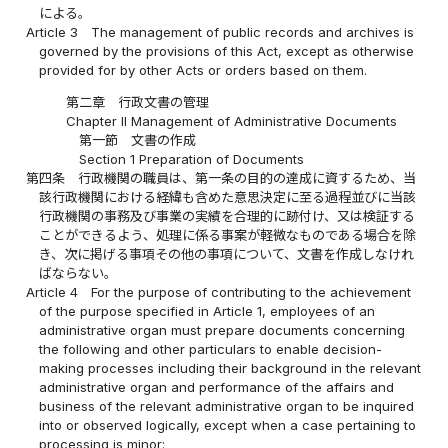
による。
Article 3
The management of public records and archives is
governed by the provisions of this Act, except as otherwise
provided for by other Acts or orders based on them.
第二章 行政文書の管理
Chapter II Management of Administrative Documents
第一節 文書の作成
Section 1 Preparation of Documents
第四条
行政機関の職員は、第一条の目的の達成に資するため、当
該行政機関における経緯も含めた意思決定に至る過程並びに当該
行政機関の事務及び事業の実績を合理的に跡付け、又は検証する
ことができるよう、処理に係る事案が軽微なものである場合を除
き、次に掲げる事項その他の事項について、文書を作成しなけれ
ばならない。
Article 4
For the purpose of contributing to the achievement
of the purpose specified in Article 1, employees of an
administrative organ must prepare documents concerning
the following and other particulars to enable decision-
making processes including their background in the relevant
administrative organ and performance of the affairs and
business of the relevant administrative organ to be inquired
into or observed logically, except when a case pertaining to
processing is minor: