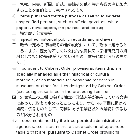
一
官報、白書、新聞、雑誌、書籍その他不特定多数の者に販売
することを目的として発行されるもの
(i)
items published for the purpose of selling to several
unspecified persons, such as official gazettes, white
papers, newspapers, magazines, and books;
二
特定歴史公文書等
(ii)
specified historical public records and archives;
三
政令で定める博物館その他の施設において、政令で定めると
ころにより、歴史的若しくは文化的な資料又は学術研究用の資
料として特別の管理がされているもの（前号に掲げるものを除
く。）
(iii)
pursuant to Cabinet Order provisions, items that are
specially managed as either historical or cultural
materials, or as materials for academic research in
museums or other facilities designated by Cabinet Order
(excluding those listed in the preceding item); or
四
別表第二の上欄に掲げる独立行政法人等が保有している文書
であって、政令で定めるところにより、専ら同表下欄に掲げる
業務に係るものとして、同欄に掲げる業務以外の業務に係るも
のと区分されるもの
(iv)
documents held by the incorporated administrative
agencies, etc. listed in the left side column of appended
table 2 that are, pursuant to Cabinet Order provisions,