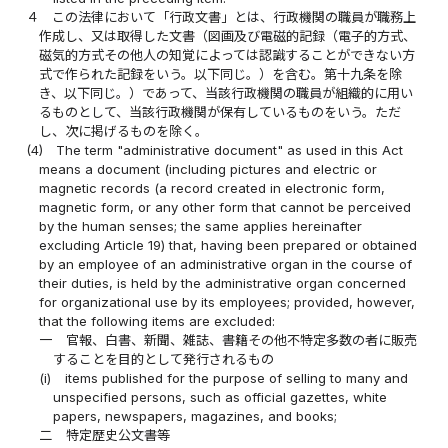
４
この法律において「行政文書」とは、行政機関の職員が職務上
作成し、又は取得した文書（図画及び電磁的記録（電子的方式、
磁気的方式その他人の知覚によっては認識することができない方
式で作られた記録をいう。以下同じ。）を含む。第十九条を除
き、以下同じ。）であって、当該行政機関の職員が組織的に用い
るものとして、当該行政機関が保有しているものをいう。ただ
し、次に掲げるものを除く。
(4)
The term "administrative document" as used in this Act
means a document (including pictures and electric or
magnetic records (a record created in electronic form,
magnetic form, or any other form that cannot be perceived
by the human senses; the same applies hereinafter
excluding Article 19) that, having been prepared or obtained
by an employee of an administrative organ in the course of
their duties, is held by the administrative organ concerned
for organizational use by its employees; provided, however,
that the following items are excluded:
一
官報、白書、新聞、雑誌、書籍その他不特定多数の者に販売
することを目的として発行されるもの
(i)
items published for the purpose of selling to many and
unspecified persons, such as official gazettes, white
papers, newspapers, magazines, and books;
二
特定歴史公文書等