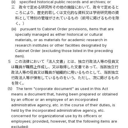
(ii)
specified historical public records and archives; or
三
政令で定める研究所その他の施設において、政令で定めると
ころにより、歴史的若しくは文化的な資料又は学術研究用の資
料として特別の管理がされているもの（前号に掲げるものを除
く。）
(iii)
pursuant to Cabinet Order provisions, items that are
specially managed as either historical or cultural
materials, or as materials for academic research in
research institutes or other facilities designated by
Cabinet Order (excluding those listed in the preceding
item).
５
この法律において「法人文書」とは、独立行政法人等の役員又
は職員が職務上作成し、又は取得した文書であって、当該独立行
政法人等の役員又は職員が組織的に用いるものとして、当該独立
行政法人等が保有しているものをいう。ただし、次に掲げるもの
を除く。
(5)
The term "corporate document" as used in this Act
means a document that, having been prepared or obtained
by an officer or an employee of an incorporated
administrative agency, etc. in the course of their duties, is
held by the incorporated administrative agency, etc.
concerned for organizational use by its officers or
employees; provided, however, that the following items are
excluded: