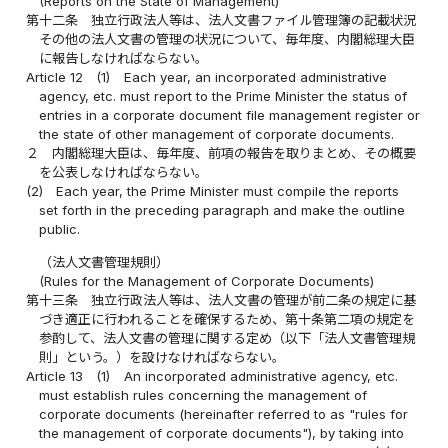
(Reports on the State of Management)
第十二条
独立行政法人等は、法人文書ファイル管理簿の記載状況
その他の法人文書の管理の状況について、毎年度、内閣総理大臣
に報告しなければならない。
Article 12
(1)
Each year, an incorporated administrative
agency, etc. must report to the Prime Minister the status of
entries in a corporate document file management register or
the state of other management of corporate documents.
２
内閣総理大臣は、毎年度、前項の報告を取りまとめ、その概要
を公表しなければならない。
(2)
Each year, the Prime Minister must compile the reports
set forth in the preceding paragraph and make the outline
public.
（法人文書管理規則）
(Rules for the Management of Corporate Documents)
第十三条
独立行政法人等は、法人文書の管理が前二条の規定に基
づき適正に行われることを確保するため、第十条第二項の規定を
参酌して、法人文書の管理に関する定め（以下「法人文書管理規
則」という。）を設けなければならない。
Article 13
(1)
An incorporated administrative agency, etc.
must establish rules concerning the management of
corporate documents (hereinafter referred to as "rules for
the management of corporate documents"), by taking into