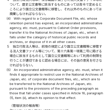
ついて、歴史公文書等に該当するものにあっては政令で定めると
ころにより国立公文書館等に移管し、それ以外のものにあっては
廃棄しなければならない。
(4)
With regard to a Corporate Document File, etc. whose
retention period has expired, an incorporated administrative
agency, etc. must, pursuant to Cabinet Order provisions,
transfer it to the National Archives of Japan, etc., when it
falls under the category of historical public records and
archives, or dispose of it in all other cases.
５
独立行政法人等は、前項の規定により国立公文書館等に移管す
る法人文書ファイル等について、第十六条第一項第二号に掲げる
場合に該当するものとして国立公文書館等において利用の制限を
行うことが適切であると認める場合には、その旨の意見を付さな
ければならない。
(5)
An incorporated administrative agency, etc. must, when it
finds it appropriate to restrict use in the National Archives of
Japan, etc. of corporate document files, etc., which are to
be transferred to the National Archives of Japan, etc.
pursuant to the provisions of the preceding paragraph as
those that fall under cases specified in Article 16, paragraph
(1), item (ii), attach its opinion to that effect.
（管理状況の報告等）