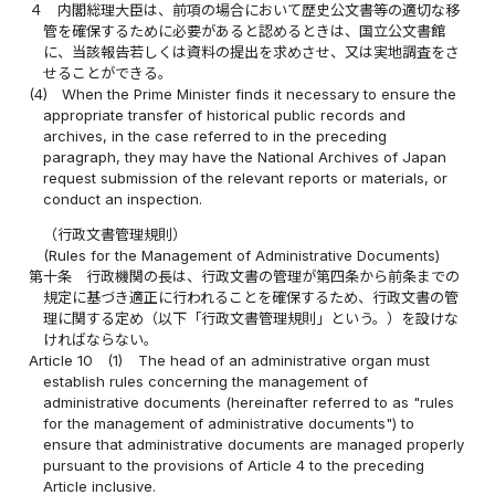
４
内閣総理大臣は、前項の場合において歴史公文書等の適切な移
管を確保するために必要があると認めるときは、国立公文書館
に、当該報告若しくは資料の提出を求めさせ、又は実地調査をさ
せることができる。
(4)
When the Prime Minister finds it necessary to ensure the
appropriate transfer of historical public records and
archives, in the case referred to in the preceding
paragraph, they may have the National Archives of Japan
request submission of the relevant reports or materials, or
conduct an inspection.
（行政文書管理規則）
(Rules for the Management of Administrative Documents)
第十条
行政機関の長は、行政文書の管理が第四条から前条までの
規定に基づき適正に行われることを確保するため、行政文書の管
理に関する定め（以下「行政文書管理規則」という。）を設けな
ければならない。
Article 10
(1)
The head of an administrative organ must
establish rules concerning the management of
administrative documents (hereinafter referred to as "rules
for the management of administrative documents") to
ensure that administrative documents are managed properly
pursuant to the provisions of Article 4 to the preceding
Article inclusive.