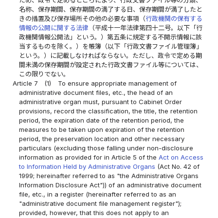
名称、保存期間、保存期間の満了する日、保存期間が満了したと
きの措置及び保存場所その他の必要な事項（
行政機関の保有する
情報の公開に関する法律
（平成十一年法律第四十二号。以下「行
政機関情報公開法」という。）第五条に規定する不開示情報に該
当するものを除く。）を帳簿（以下「行政文書ファイル管理簿」
という。）に記載しなければならない。ただし、政令で定める期
間未満の保存期間が設定された行政文書ファイル等については、
この限りでない。
Article 7
(1)
To ensure appropriate management of
administrative document files, etc., the head of an
administrative organ must, pursuant to Cabinet Order
provisions, record the classification, the title, the retention
period, the expiration date of the retention period, the
measures to be taken upon expiration of the retention
period, the preservation location and other necessary
particulars (excluding those falling under non-disclosure
information as provided for in Article 5 of the
Act on Access
to Information Held by Administrative Organs
(Act No. 42 of
1999; hereinafter referred to as "the Administrative Organs
Information Disclosure Act")) of an administrative document
file, etc., in a register (hereinafter referred to as an
"administrative document file management register");
provided, however, that this does not apply to an