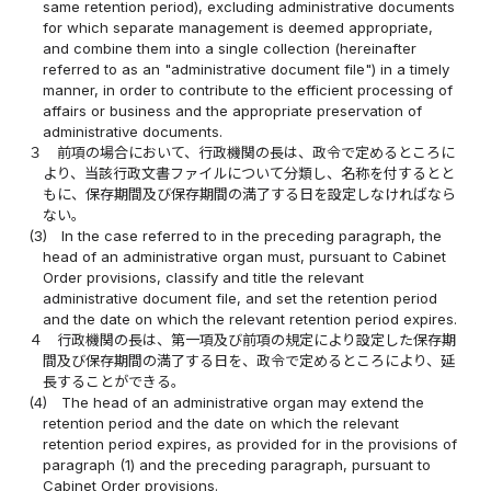
same retention period), excluding administrative documents
for which separate management is deemed appropriate,
and combine them into a single collection (hereinafter
referred to as an "administrative document file") in a timely
manner, in order to contribute to the efficient processing of
affairs or business and the appropriate preservation of
administrative documents.
３
前項の場合において、行政機関の長は、政令で定めるところに
より、当該行政文書ファイルについて分類し、名称を付するとと
もに、保存期間及び保存期間の満了する日を設定しなければなら
ない。
(3)
In the case referred to in the preceding paragraph, the
head of an administrative organ must, pursuant to Cabinet
Order provisions, classify and title the relevant
administrative document file, and set the retention period
and the date on which the relevant retention period expires.
４
行政機関の長は、第一項及び前項の規定により設定した保存期
間及び保存期間の満了する日を、政令で定めるところにより、延
長することができる。
(4)
The head of an administrative organ may extend the
retention period and the date on which the relevant
retention period expires, as provided for in the provisions of
paragraph (1) and the preceding paragraph, pursuant to
Cabinet Order provisions.