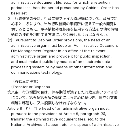
administrative document file, etc., for which a retention
period less than the period prescribed by Cabinet Order has
been set.
２
行政機関の長は、行政文書ファイル管理簿について、政令で定
めるところにより、当該行政機関の事務所に備えて一般の閲覧に
供するとともに、電子情報処理組織を使用する方法その他の情報
通信の技術を利用する方法により公表しなければならない。
(2)
Pursuant to Cabinet Order provisions, the head of an
administrative organ must keep an Administrative Document
File Management Register in an office of the relevant
administrative organ and provide it for public inspection,
and must make it public by means of an electronic data
processing system or by means of other information and
communications technology.
（移管又は廃棄）
(Transfer or Disposal)
第八条
行政機関の長は、保存期間が満了した行政文書ファイル等
について、第五条第五項の規定による定めに基づき、国立公文書
館等に移管し、又は廃棄しなければならない。
Article 8
(1)
The head of an administrative organ must,
pursuant to the provisions of Article 5, paragraph (5),
transfer the administrative document files, etc. to the
National Archives of Japan, etc. or dispose of administrative