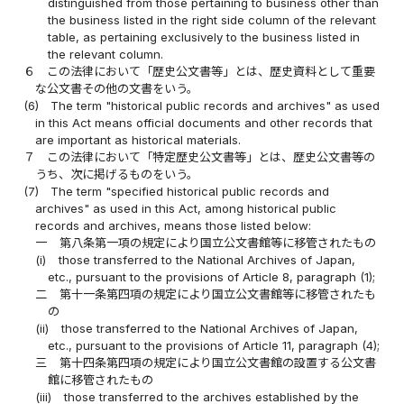
distinguished from those pertaining to business other than
the business listed in the right side column of the relevant
table, as pertaining exclusively to the business listed in
the relevant column.
６
この法律において「歴史公文書等」とは、歴史資料として重要
な公文書その他の文書をいう。
(6)
The term "historical public records and archives" as used
in this Act means official documents and other records that
are important as historical materials.
７
この法律において「特定歴史公文書等」とは、歴史公文書等の
うち、次に掲げるものをいう。
(7)
The term "specified historical public records and
archives" as used in this Act, among historical public
records and archives, means those listed below:
一
第八条第一項の規定により国立公文書館等に移管されたもの
(i)
those transferred to the National Archives of Japan,
etc., pursuant to the provisions of Article 8, paragraph (1);
二
第十一条第四項の規定により国立公文書館等に移管されたも
の
(ii)
those transferred to the National Archives of Japan,
etc., pursuant to the provisions of Article 11, paragraph (4);
三
第十四条第四項の規定により国立公文書館の設置する公文書
館に移管されたもの
(iii)
those transferred to the archives established by the