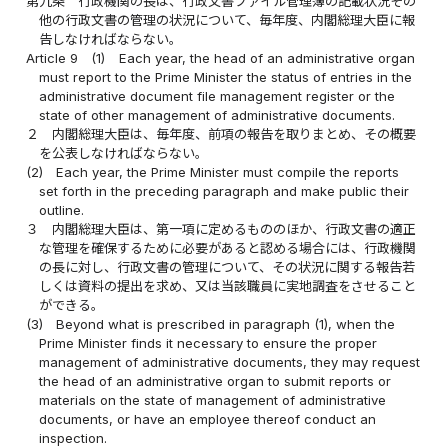
第九条
行政機関の長は、行政文書ファイル管理簿の記載状況その
他の行政文書の管理の状況について、毎年度、内閣総理大臣に報
告しなければならない。
Article 9
(1)
Each year, the head of an administrative organ
must report to the Prime Minister the status of entries in the
administrative document file management register or the
state of other management of administrative documents.
２
内閣総理大臣は、毎年度、前項の報告を取りまとめ、その概要
を公表しなければならない。
(2)
Each year, the Prime Minister must compile the reports
set forth in the preceding paragraph and make public their
outline.
３
内閣総理大臣は、第一項に定めるもののほか、行政文書の適正
な管理を確保するために必要があると認める場合には、行政機関
の長に対し、行政文書の管理について、その状況に関する報告若
しくは資料の提出を求め、又は当該職員に実地調査をさせること
ができる。
(3)
Beyond what is prescribed in paragraph (1), when the
Prime Minister finds it necessary to ensure the proper
management of administrative documents, they may request
the head of an administrative organ to submit reports or
materials on the state of management of administrative
documents, or have an employee thereof conduct an
inspection.