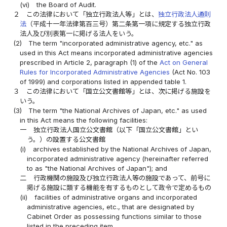
(vi)
the Board of Audit.
２
この法律において「独立行政法人等」とは、
独立行政法人通則
法
（平成十一年法律第百三号）第二条第一項に規定する独立行政
法人及び別表第一に掲げる法人をいう。
(2)
The term "incorporated administrative agency, etc." as
used in this Act means incorporated administrative agencies
prescribed in Article 2, paragraph (1) of the
Act on General
Rules for Incorporated Administrative Agencies
(Act No. 103
of 1999) and corporations listed in appended table 1.
３
この法律において「国立公文書館等」とは、次に掲げる施設を
いう。
(3)
The term "the National Archives of Japan, etc." as used
in this Act means the following facilities:
一
独立行政法人国立公文書館（以下「国立公文書館」とい
う。）の設置する公文書館
(i)
archives established by the National Archives of Japan,
incorporated administrative agency (hereinafter referred
to as "the National Archives of Japan"); and
二
行政機関の施設及び独立行政法人等の施設であって、前号に
掲げる施設に類する機能を有するものとして政令で定めるもの
(ii)
facilities of administrative organs and incorporated
administrative agencies, etc., that are designated by
Cabinet Order as possessing functions similar to those
listed in the preceding item.