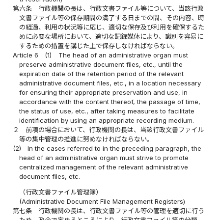
第六条
行政機関の長は、行政文書ファイル等について、当該行政
文書ファイル等の保存期間の満了する日までの間、その内容、時
の経過、利用の状況等に応じ、適切な保存及び利用を確保するた
めに必要な場所において、適切な記録媒体により、識別を容易に
するための措置を講じた上で保存しなければならない。
Article 6
(1)
The head of an administrative organ must
preserve administrative document files, etc., until the
expiration date of the retention period of the relevant
administrative document files, etc., in a location necessary
for ensuring their appropriate preservation and use, in
accordance with the content thereof, the passage of time,
the status of use, etc., after taking measures to facilitate
identification by using an appropriate recording medium.
２
前項の場合において、行政機関の長は、当該行政文書ファイル
等の集中管理の推進に努めなければならない。
(2)
In the cases referred to in the preceding paragraph, the
head of an administrative organ must strive to promote
centralized management of the relevant administrative
document files, etc.
（行政文書ファイル管理簿）
(Administrative Document File Management Registers)
第七条
行政機関の長は、行政文書ファイル等の管理を適切に行う
ため、政令で定めるところにより、行政文書ファイル等の分類、