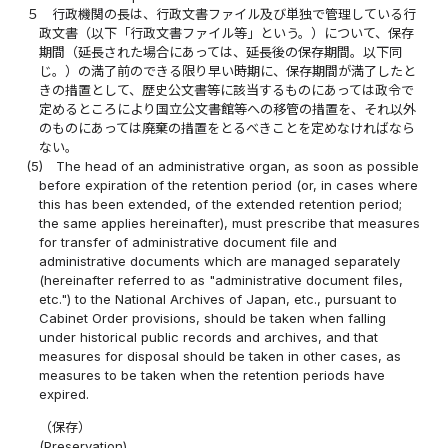
５
行政機関の長は、行政文書ファイル及び単独で管理している行
政文書（以下「行政文書ファイル等」という。）について、保存
期間（延長された場合にあっては、延長後の保存期間。以下同
じ。）の満了前のできる限り早い時期に、保存期間が満了したと
きの措置として、歴史公文書等に該当するものにあっては政令で
定めるところにより国立公文書館等への移管の措置を、それ以外
のものにあっては廃棄の措置をとるべきことを定めなければなら
ない。
(5)
The head of an administrative organ, as soon as possible
before expiration of the retention period (or, in cases where
this has been extended, of the extended retention period;
the same applies hereinafter), must prescribe that measures
for transfer of administrative document file and
administrative documents which are managed separately
(hereinafter referred to as "administrative document files,
etc.") to the National Archives of Japan, etc., pursuant to
Cabinet Order provisions, should be taken when falling
under historical public records and archives, and that
measures for disposal should be taken in other cases, as
measures to be taken when the retention periods have
expired.
（保存）
(Preservation)