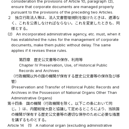
consideration the provisions of Article 10, paragraph (2),
ensure that corporate documents are managed properly
pursuant to the provisions of the preceding two Articles.
２
独立行政法人等は、法人文書管理規則を設けたときは、遅滞な
く、これを公表しなければならない。これを変更したときも、同
様とする。
(2)
An incorporated administrative agency, etc. must, when it
has established the rules for the management of corporate
documents, make them public without delay. The same
applies if it revises these rules.
第四章 歴史公文書等の保存、利用等
Chapter IV Preservation, Use, of Historical Public
Records and Archives
（行政機関以外の国の機関が保有する歴史公文書等の保存及び移
管）
(Preservation and Transfer of Historical Public Records and
Archives in the Possession of National Organs Other Than
Administrative Organs)
第十四条
国の機関（行政機関を除く。以下この条において同
じ。）は、内閣総理大臣と協議して定めるところにより、当該国
の機関が保有する歴史公文書等の適切な保存のために必要な措置
を講ずるものとする。
Article 14
(1)
A national organ (excluding administrative