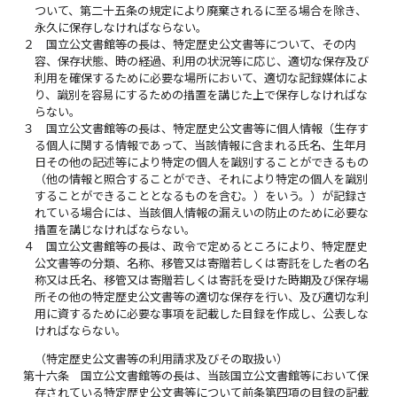
ついて、第二十五条の規定により廃棄されるに至る場合を除き、
永久に保存しなければならない。
２
国立公文書館等の長は、特定歴史公文書等について、その内
容、保存状態、時の経過、利用の状況等に応じ、適切な保存及び
利用を確保するために必要な場所において、適切な記録媒体によ
り、識別を容易にするための措置を講じた上で保存しなければな
らない。
３
国立公文書館等の長は、特定歴史公文書等に個人情報（生存す
る個人に関する情報であって、当該情報に含まれる氏名、生年月
日その他の記述等により特定の個人を識別することができるもの
（他の情報と照合することができ、それにより特定の個人を識別
することができることとなるものを含む。）をいう。）が記録さ
れている場合には、当該個人情報の漏えいの防止のために必要な
措置を講じなければならない。
４
国立公文書館等の長は、政令で定めるところにより、特定歴史
公文書等の分類、名称、移管又は寄贈若しくは寄託をした者の名
称又は氏名、移管又は寄贈若しくは寄託を受けた時期及び保存場
所その他の特定歴史公文書等の適切な保存を行い、及び適切な利
用に資するために必要な事項を記載した目録を作成し、公表しな
ければならない。
（特定歴史公文書等の利用請求及びその取扱い）
第十六条
国立公文書館等の長は、当該国立公文書館等において保
存されている特定歴史公文書等について前条第四項の目録の記載