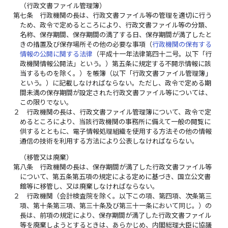
（行政文書ファイル管理簿）
第七条
行政機関の長は、行政文書ファイル等の管理を適切に行う
ため、政令で定めるところにより、行政文書ファイル等の分類、
名称、保存期間、保存期間の満了する日、保存期間が満了したと
きの措置及び保存場所その他の必要な事項（
行政機関の保有する
情報の公開に関する法律
（平成十一年法律第四十二号。以下「行
政機関情報公開法」という。）第五条に規定する不開示情報に該
当するものを除く。）を帳簿（以下「行政文書ファイル管理簿」
という。）に記載しなければならない。ただし、政令で定める期
間未満の保存期間が設定された行政文書ファイル等については、
この限りでない。
２
行政機関の長は、行政文書ファイル管理簿について、政令で定
めるところにより、当該行政機関の事務所に備えて一般の閲覧に
供するとともに、電子情報処理組織を使用する方法その他の情報
通信の技術を利用する方法により公表しなければならない。
（移管又は廃棄）
第八条
行政機関の長は、保存期間が満了した行政文書ファイル等
について、第五条第五項の規定による定めに基づき、国立公文書
館等に移管し、又は廃棄しなければならない。
２
行政機関（会計検査院を除く。以下この項、第四項、次条第三
項、第十条第三項、第三十条及び第三十一条において同じ。）の
長は、前項の規定により、保存期間が満了した行政文書ファイル
等を廃棄しようとするときは、あらかじめ、内閣総理大臣に協議