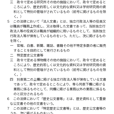
三
政令で定める研究所その他の施設において、政令で定めると
ころにより、歴史的若しくは文化的な資料又は学術研究用の資
料として特別の管理がされているもの（前号に掲げるものを除
く。）
５
この法律において「法人文書」とは、独立行政法人等の役員又
は職員が職務上作成し、又は取得した文書であって、当該独立行
政法人等の役員又は職員が組織的に用いるものとして、当該独立
行政法人等が保有しているものをいう。ただし、次に掲げるもの
を除く。
一
官報、白書、新聞、雑誌、書籍その他不特定多数の者に販売
することを目的として発行されるもの
二
特定歴史公文書等
三
政令で定める博物館その他の施設において、政令で定めると
ころにより、歴史的若しくは文化的な資料又は学術研究用の資
料として特別の管理がされているもの（前号に掲げるものを除
く。）
四
別表第二の上欄に掲げる独立行政法人等が保有している文書
であって、政令で定めるところにより、専ら同表下欄に掲げる
業務に係るものとして、同欄に掲げる業務以外の業務に係るも
のと区分されるもの
６
この法律において「歴史公文書等」とは、歴史資料として重要
な公文書その他の文書をいう。
７
この法律において「特定歴史公文書等」とは、歴史公文書等の
うち、次に掲げるものをいう。