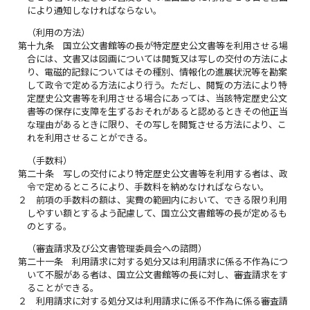
により通知しなければならない。
（利用の方法）
第十九条
国立公文書館等の長が特定歴史公文書等を利用させる場
合には、文書又は図画については閲覧又は写しの交付の方法によ
り、電磁的記録についてはその種別、情報化の進展状況等を勘案
して政令で定める方法により行う。ただし、閲覧の方法により特
定歴史公文書等を利用させる場合にあっては、当該特定歴史公文
書等の保存に支障を生ずるおそれがあると認めるときその他正当
な理由があるときに限り、その写しを閲覧させる方法により、こ
れを利用させることができる。
（手数料）
第二十条
写しの交付により特定歴史公文書等を利用する者は、政
令で定めるところにより、手数料を納めなければならない。
２
前項の手数料の額は、実費の範囲内において、できる限り利用
しやすい額とするよう配慮して、国立公文書館等の長が定めるも
のとする。
（審査請求及び公文書管理委員会への諮問）
第二十一条
利用請求に対する処分又は利用請求に係る不作為につ
いて不服がある者は、国立公文書館等の長に対し、審査請求をす
ることができる。
２
利用請求に対する処分又は利用請求に係る不作為に係る審査請