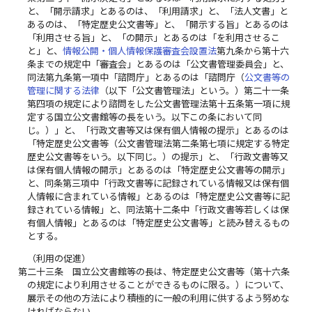
と、「開示請求」とあるのは、「利用請求」と、「法人文書」と
あるのは、「特定歴史公文書等」と、「開示する旨」とあるのは
「利用させる旨」と、「の開示」とあるのは「を利用させるこ
と」と、
情報公開・個人情報保護審査会設置法
第九条から第十六
条までの規定中「審査会」とあるのは「公文書管理委員会」と、
同法第九条第一項中「諮問庁」とあるのは「諮問庁（
公文書等の
管理に関する法律
（以下「公文書管理法」という。）第二十一条
第四項の規定により諮問をした公文書管理法第十五条第一項に規
定する国立公文書館等の長をいう。以下この条において同
じ。）」と、「行政文書等又は保有個人情報の提示」とあるのは
「特定歴史公文書等（公文書管理法第二条第七項に規定する特定
歴史公文書等をいう。以下同じ。）の提示」と、「行政文書等又
は保有個人情報の開示」とあるのは「特定歴史公文書等の開示」
と、同条第三項中「行政文書等に記録されている情報又は保有個
人情報に含まれている情報」とあるのは「特定歴史公文書等に記
録されている情報」と、同法第十二条中「行政文書等若しくは保
有個人情報」とあるのは「特定歴史公文書等」と読み替えるもの
とする。
（利用の促進）
第二十三条
国立公文書館等の長は、特定歴史公文書等（第十六条
の規定により利用させることができるものに限る。）について、
展示その他の方法により積極的に一般の利用に供するよう努めな
ければならない。