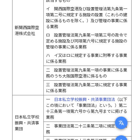
該当するもの
イ 関西国際空港及び設置管理法第九条第一
項第二号に規定する施設の設置（これらの建
設に係るものを除く。）及び管理の事業に係
る業務
新関西国際空
港株式会社
ロ 設置管理法第九条第一項第三号の政令で
定める施設及び同項第六号に規定する施設の
管理の事業に係る業務
ハ イ又はロに規定する事業に附帯する事業
に係る業務
二 設置管理法第九条第一項の事業に係る業
務のうち大阪国際空港に係るもの
三 設置管理法第九条第二項に規定する事業
に係る業務
一
日本私立学校振興・共済事業団法
（以下
この項において「事業団法」という。）第二
十三条第一項第六号から第九号までに掲げる
日本私立学校
業務
translate
振興・共済事
二 事業団法第二十三条第二項に規定する業
業団
務