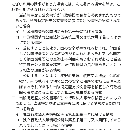
に従い利用の請求があった場合には、次に掲げる場合を除き、こ
れを利用させなければならない。
一
当該特定歴史公文書等が行政機関の長から移管されたもので
あって、当該特定歴史公文書等に次に掲げる情報が記録されて
いる場合
イ
行政機関情報公開法第五条第一号に掲げる情報
ロ
行政機関情報公開法第五条第二号又は第六号イ若しくはホ
に掲げる情報
ハ
公にすることにより、国の安全が害されるおそれ、他国若
しくは国際機関との信頼関係が損なわれるおそれ又は他国若
しくは国際機関との交渉上不利益を被るおそれがあると当該
特定歴史公文書等を移管した行政機関の長が認めることにつ
き相当の理由がある情報
ニ
公にすることにより、犯罪の予防、鎮圧又は捜査、公訴の
維持、刑の執行その他の公共の安全と秩序の維持に支障を及
ぼすおそれがあると当該特定歴史公文書等を移管した行政機
関の長が認めることにつき相当の理由がある情報
二
当該特定歴史公文書等が独立行政法人等から移管されたもの
であって、当該特定歴史公文書等に次に掲げる情報が記録され
ている場合
イ
独立行政法人等情報公開法第五条第一号に掲げる情報
ロ
独立行政法人等情報公開法第五条第二号又は第四号イから
ハまで若しくはトに掲げる情報