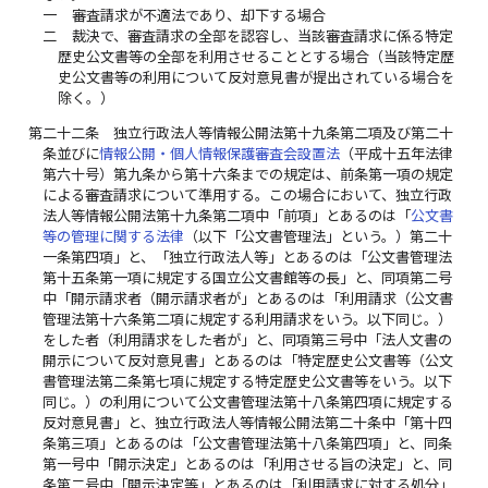
一
審査請求が不適法であり、却下する場合
二
裁決で、審査請求の全部を認容し、当該審査請求に係る特定
歴史公文書等の全部を利用させることとする場合（当該特定歴
史公文書等の利用について反対意見書が提出されている場合を
除く。）
第二十二条
独立行政法人等情報公開法第十九条第二項及び第二十
条並びに
情報公開・個人情報保護審査会設置法
（平成十五年法律
第六十号）第九条から第十六条までの規定は、前条第一項の規定
による審査請求について準用する。この場合において、独立行政
法人等情報公開法第十九条第二項中「前項」とあるのは「
公文書
等の管理に関する法律
（以下「公文書管理法」という。）第二十
一条第四項」と、「独立行政法人等」とあるのは「公文書管理法
第十五条第一項に規定する国立公文書館等の長」と、同項第二号
中「開示請求者（開示請求者が」とあるのは「利用請求（公文書
管理法第十六条第二項に規定する利用請求をいう。以下同じ。）
をした者（利用請求をした者が」と、同項第三号中「法人文書の
開示について反対意見書」とあるのは「特定歴史公文書等（公文
書管理法第二条第七項に規定する特定歴史公文書等をいう。以下
同じ。）の利用について公文書管理法第十八条第四項に規定する
反対意見書」と、独立行政法人等情報公開法第二十条中「第十四
条第三項」とあるのは「公文書管理法第十八条第四項」と、同条
第一号中「開示決定」とあるのは「利用させる旨の決定」と、同
条第二号中「開示決定等」とあるのは「利用請求に対する処分」