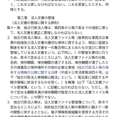
く、これを公表しなければならない。これを変更したときも、同
様とする。
第三章 法人文書の管理
（法人文書の管理に関する原則）
第十一条
独立行政法人等は、第四条から第六条までの規定に準じ
て、法人文書を適正に管理しなければならない。
２
独立行政法人等は、法人文書ファイル等（能率的な事務又は事
業の処理及び法人文書の適切な保存に資するよう、相互に密接な
関連を有する法人文書を一の集合物にまとめたもの並びに単独で
管理している法人文書をいう。以下同じ。）の管理を適切に行う
ため、政令で定めるところにより、法人文書ファイル等の分類、
名称、保存期間、保存期間の満了する日、保存期間が満了したと
きの措置及び保存場所その他の必要な事項（
独立行政法人等の保
有する情報の公開に関する法律
（平成十三年法律第百四十号。以
下「独立行政法人等情報公開法」という。）第五条に規定する不
開示情報に該当するものを除く。）を帳簿（以下「法人文書ファ
イル管理簿」という。）に記載しなければならない。ただし、政
令で定める期間未満の保存期間が設定された法人文書ファイル等
については、この限りでない。
３
独立行政法人等は、法人文書ファイル管理簿について、政令で
定めるところにより、当該独立行政法人等の事務所に備えて一般
の閲覧に供するとともに、電子情報処理組織を使用する方法その