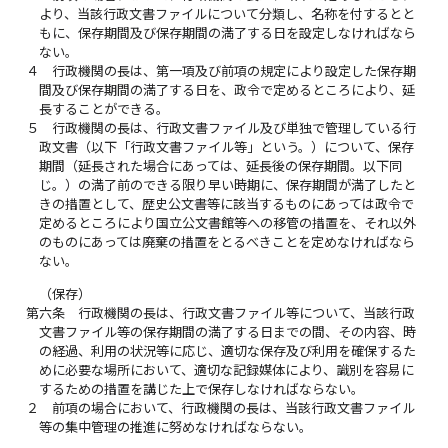
より、当該行政文書ファイルについて分類し、名称を付するとと
もに、保存期間及び保存期間の満了する日を設定しなければなら
ない。
４
行政機関の長は、第一項及び前項の規定により設定した保存期
間及び保存期間の満了する日を、政令で定めるところにより、延
長することができる。
５
行政機関の長は、行政文書ファイル及び単独で管理している行
政文書（以下「行政文書ファイル等」という。）について、保存
期間（延長された場合にあっては、延長後の保存期間。以下同
じ。）の満了前のできる限り早い時期に、保存期間が満了したと
きの措置として、歴史公文書等に該当するものにあっては政令で
定めるところにより国立公文書館等への移管の措置を、それ以外
のものにあっては廃棄の措置をとるべきことを定めなければなら
ない。
（保存）
第六条
行政機関の長は、行政文書ファイル等について、当該行政
文書ファイル等の保存期間の満了する日までの間、その内容、時
の経過、利用の状況等に応じ、適切な保存及び利用を確保するた
めに必要な場所において、適切な記録媒体により、識別を容易に
するための措置を講じた上で保存しなければならない。
２
前項の場合において、行政機関の長は、当該行政文書ファイル
等の集中管理の推進に努めなければならない。