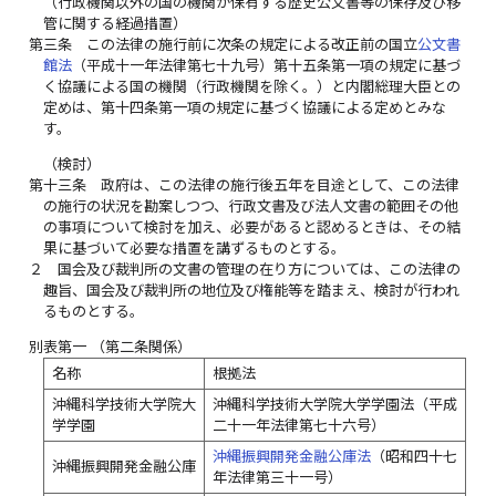
（行政機関以外の国の機関が保有する歴史公文書等の保存及び移
管に関する経過措置）
第三条
この法律の施行前に次条の規定による改正前の国立
公文書
館法
（平成十一年法律第七十九号）第十五条第一項の規定に基づ
く協議による国の機関（行政機関を除く。）と内閣総理大臣との
定めは、第十四条第一項の規定に基づく協議による定めとみな
す。
（検討）
第十三条
政府は、この法律の施行後五年を目途として、この法律
の施行の状況を勘案しつつ、行政文書及び法人文書の範囲その他
の事項について検討を加え、必要があると認めるときは、その結
果に基づいて必要な措置を講ずるものとする。
２
国会及び裁判所の文書の管理の在り方については、この法律の
趣旨、国会及び裁判所の地位及び権能等を踏まえ、検討が行われ
るものとする。
別表第一
（第二条関係）
名称
根拠法
沖縄科学技術大学院大
沖縄科学技術大学院大学学園法（平成
学学園
二十一年法律第七十六号）
沖縄振興開発金融公庫法
（昭和四十七
沖縄振興開発金融公庫
年法律第三十一号）