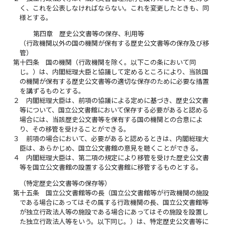
く、これを公表しなければならない。これを変更したときも、同
様とする。
第四章 歴史公文書等の保存、利用等
（行政機関以外の国の機関が保有する歴史公文書等の保存及び移
管）
第十四条
国の機関（行政機関を除く。以下この条において同
じ。）は、内閣総理大臣と協議して定めるところにより、当該国
の機関が保有する歴史公文書等の適切な保存のために必要な措置
を講ずるものとする。
２
内閣総理大臣は、前項の協議による定めに基づき、歴史公文書
等について、国立公文書館において保存する必要があると認める
場合には、当該歴史公文書等を保有する国の機関との合意によ
り、その移管を受けることができる。
３
前項の場合において、必要があると認めるときは、内閣総理大
臣は、あらかじめ、国立公文書館の意見を聴くことができる。
４
内閣総理大臣は、第二項の規定により移管を受けた歴史公文書
等を国立公文書館の設置する公文書館に移管するものとする。
（特定歴史公文書等の保存等）
第十五条
国立公文書館等の長（国立公文書館等が行政機関の施設
である場合にあってはその属する行政機関の長、国立公文書館等
が独立行政法人等の施設である場合にあってはその施設を設置し
た独立行政法人等をいう。以下同じ。）は、特定歴史公文書等に