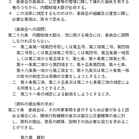
３
委員会の委員は、公文書等の管理に関して優れた識見を有する
者のうちから、内閣総理大臣が任命する。
４
この法律に規定するもののほか、委員会の組織及び運営に関し
必要な事項は、政令で定める。
（委員会への諮問）
第二十九条
内閣総理大臣は、次に掲げる場合には、委員会に諮問
しなければならない。
一
第二条第一項第四号若しくは第五号、第三項第二号、第四項
第三号若しくは第五項第三号若しくは第四号、第五条第一項若
しくは第三項から第五項まで、第七条、第十条第二項第七号、
第十一条第二項から第四項まで、第十五条第四項、第十七条、
第十八条第一項から第三項まで、第十九条又は第二十条第一項
の政令の制定又は改廃の立案をしようとするとき。
二
第十条第三項、第二十五条又は第二十七条第三項の規定によ
る同意をしようとするとき。
三
第三十一条の規定による勧告をしようとするとき。
（資料の提出等の求め）
第三十条
委員会は、その所掌事務を遂行するため必要があると認
める場合には、関係行政機関の長又は国立公文書館等の長に対
し、資料の提出、意見の開陳、説明その他必要な協力を求めるこ
とができる。
第六章 雑則