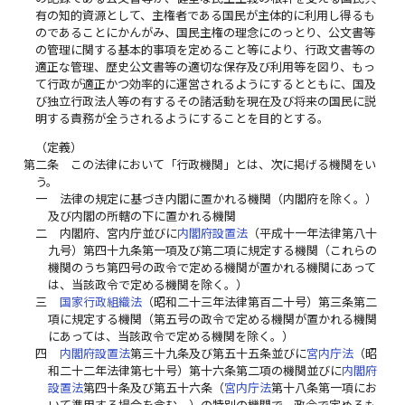
有の知的資源として、主権者である国民が主体的に利用し得るも
のであることにかんがみ、国民主権の理念にのっとり、公文書等
の管理に関する基本的事項を定めること等により、行政文書等の
適正な管理、歴史公文書等の適切な保存及び利用等を図り、もっ
て行政が適正かつ効率的に運営されるようにするとともに、国及
び独立行政法人等の有するその諸活動を現在及び将来の国民に説
明する責務が全うされるようにすることを目的とする。
（定義）
第二条
この法律において「行政機関」とは、次に掲げる機関をい
う。
一
法律の規定に基づき内閣に置かれる機関（内閣府を除く。）
及び内閣の所轄の下に置かれる機関
二
内閣府、宮内庁並びに
内閣府設置法
（平成十一年法律第八十
九号）第四十九条第一項及び第二項に規定する機関（これらの
機関のうち第四号の政令で定める機関が置かれる機関にあって
は、当該政令で定める機関を除く。）
三
国家行政組織法
（昭和二十三年法律第百二十号）第三条第二
項に規定する機関（第五号の政令で定める機関が置かれる機関
にあっては、当該政令で定める機関を除く。）
四
内閣府設置法
第三十九条及び第五十五条並びに
宮内庁法
（昭
和二十二年法律第七十号）第十六条第二項の機関並びに
内閣府
設置法
第四十条及び第五十六条（
宮内庁法
第十八条第一項にお
いて準用する場合を含む。）の特別の機関で、政令で定めるも