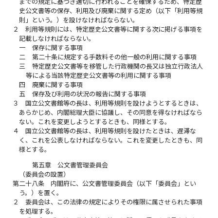
までの規定に基づき適切に行われることを確保するため、特定歴
史公文書等の保存、利用及び廃棄に関する定め（以下「利用等規
則」という。）を設けなければならない。
２
利用等規則には、特定歴史公文書等に関する次に掲げる事項を
記載しなければならない。
一
保存に関する事項
二
第二十条に規定する手数料その他一般の利用に関する事項
三
特定歴史公文書等を移管した行政機関の長又は独立行政法人
等による当該特定歴史公文書等の利用に関する事項
四
廃棄に関する事項
五
保存及び利用の状況の報告に関する事項
３
国立公文書館等の長は、利用等規則を設けようとするときは、
あらかじめ、内閣総理大臣に協議し、その同意を得なければなら
ない。これを変更しようとするときも、同様とする。
４
国立公文書館等の長は、利用等規則を設けたときは、遅滞な
く、これを公表しなければならない。これを変更したときも、同
様とする。
第五章 公文書管理委員会
（委員会の設置）
第二十八条
内閣府に、公文書管理委員会（以下「委員会」とい
う。）を置く。
２
委員会は、この法律の規定によりその権限に属させられた事項
を処理する。