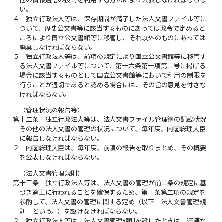
他の情報通信の技術を利用する方法により公表しなければならな
い。
４
独立行政法人等は、保存期間が満了した法人文書ファイル等に
ついて、歴史公文書等に該当するものにあっては政令で定めると
ころにより国立公文書館等に移管し、それ以外のものにあっては
廃棄しなければならない。
５
独立行政法人等は、前項の規定により国立公文書館等に移管す
る法人文書ファイル等について、第十六条第一項第二号に掲げる
場合に該当するものとして国立公文書館等において利用の制限を
行うことが適切であると認める場合には、その旨の意見を付さな
ければならない。
（管理状況の報告等）
第十二条
独立行政法人等は、法人文書ファイル管理簿の記載状況
その他の法人文書の管理の状況について、毎年度、内閣総理大臣
に報告しなければならない。
２
内閣総理大臣は、毎年度、前項の報告を取りまとめ、その概要
を公表しなければならない。
（法人文書管理規則）
第十三条
独立行政法人等は、法人文書の管理が前二条の規定に基
づき適正に行われることを確保するため、第十条第二項の規定を
参酌して、法人文書の管理に関する定め（以下「法人文書管理規
則」という。）を設けなければならない。
２
独立行政法人等は、法人文書管理規則を設けたときは、遅滞な