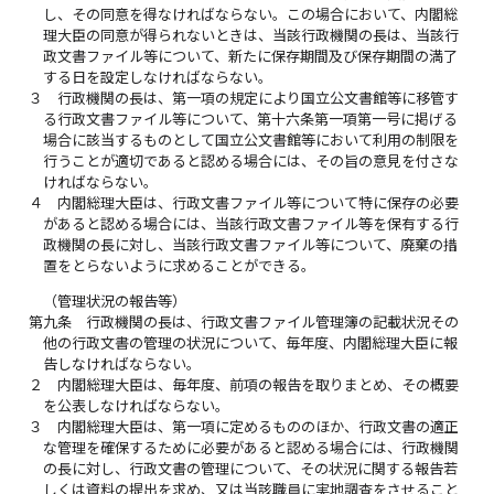
し、その同意を得なければならない。この場合において、内閣総
理大臣の同意が得られないときは、当該行政機関の長は、当該行
政文書ファイル等について、新たに保存期間及び保存期間の満了
する日を設定しなければならない。
３
行政機関の長は、第一項の規定により国立公文書館等に移管す
る行政文書ファイル等について、第十六条第一項第一号に掲げる
場合に該当するものとして国立公文書館等において利用の制限を
行うことが適切であると認める場合には、その旨の意見を付さな
ければならない。
４
内閣総理大臣は、行政文書ファイル等について特に保存の必要
があると認める場合には、当該行政文書ファイル等を保有する行
政機関の長に対し、当該行政文書ファイル等について、廃棄の措
置をとらないように求めることができる。
（管理状況の報告等）
第九条
行政機関の長は、行政文書ファイル管理簿の記載状況その
他の行政文書の管理の状況について、毎年度、内閣総理大臣に報
告しなければならない。
２
内閣総理大臣は、毎年度、前項の報告を取りまとめ、その概要
を公表しなければならない。
３
内閣総理大臣は、第一項に定めるもののほか、行政文書の適正
な管理を確保するために必要があると認める場合には、行政機関
の長に対し、行政文書の管理について、その状況に関する報告若
しくは資料の提出を求め、又は当該職員に実地調査をさせること