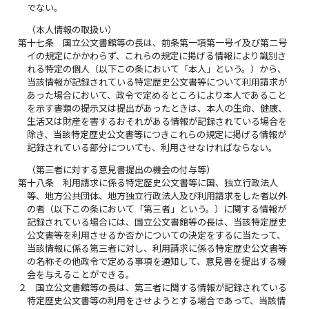
でない。
（本人情報の取扱い）
第十七条
国立公文書館等の長は、前条第一項第一号イ及び第二号
イの規定にかかわらず、これらの規定に掲げる情報により識別さ
れる特定の個人（以下この条において「本人」という。）から、
当該情報が記録されている特定歴史公文書等について利用請求が
あった場合において、政令で定めるところにより本人であること
を示す書類の提示又は提出があったときは、本人の生命、健康、
生活又は財産を害するおそれがある情報が記録されている場合を
除き、当該特定歴史公文書等につきこれらの規定に掲げる情報が
記録されている部分についても、利用させなければならない。
（第三者に対する意見書提出の機会の付与等）
第十八条
利用請求に係る特定歴史公文書等に国、独立行政法人
等、地方公共団体、地方独立行政法人及び利用請求をした者以外
の者（以下この条において「第三者」という。）に関する情報が
記録されている場合には、国立公文書館等の長は、当該特定歴史
公文書等を利用させるか否かについての決定をするに当たって、
当該情報に係る第三者に対し、利用請求に係る特定歴史公文書等
の名称その他政令で定める事項を通知して、意見書を提出する機
会を与えることができる。
２
国立公文書館等の長は、第三者に関する情報が記録されている
特定歴史公文書等の利用をさせようとする場合であって、当該情