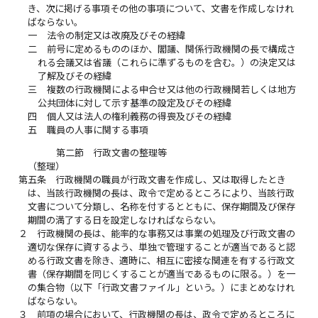
き、次に掲げる事項その他の事項について、文書を作成しなけれ
ばならない。
一
法令の制定又は改廃及びその経緯
二
前号に定めるもののほか、閣議、関係行政機関の長で構成さ
れる会議又は省議（これらに準ずるものを含む。）の決定又は
了解及びその経緯
三
複数の行政機関による申合せ又は他の行政機関若しくは地方
公共団体に対して示す基準の設定及びその経緯
四
個人又は法人の権利義務の得喪及びその経緯
五
職員の人事に関する事項
第二節 行政文書の整理等
（整理）
第五条
行政機関の職員が行政文書を作成し、又は取得したとき
は、当該行政機関の長は、政令で定めるところにより、当該行政
文書について分類し、名称を付するとともに、保存期間及び保存
期間の満了する日を設定しなければならない。
２
行政機関の長は、能率的な事務又は事業の処理及び行政文書の
適切な保存に資するよう、単独で管理することが適当であると認
める行政文書を除き、適時に、相互に密接な関連を有する行政文
書（保存期間を同じくすることが適当であるものに限る。）を一
の集合物（以下「行政文書ファイル」という。）にまとめなけれ
ばならない。
３
前項の場合において、行政機関の長は、政令で定めるところに