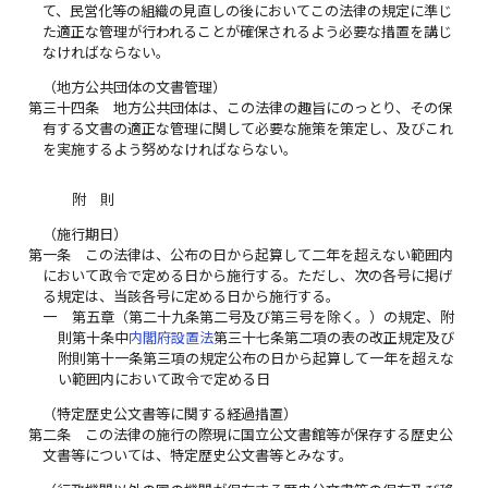
て、民営化等の組織の見直しの後においてこの法律の規定に準じ
た適正な管理が行われることが確保されるよう必要な措置を講じ
なければならない。
（地方公共団体の文書管理）
第三十四条
地方公共団体は、この法律の趣旨にのっとり、その保
有する文書の適正な管理に関して必要な施策を策定し、及びこれ
を実施するよう努めなければならない。
附 則
（施行期日）
第一条
この法律は、公布の日から起算して二年を超えない範囲内
において政令で定める日から施行する。ただし、次の各号に掲げ
る規定は、当該各号に定める日から施行する。
一
第五章（第二十九条第二号及び第三号を除く。）の規定、附
則第十条中
内閣府設置法
第三十七条第二項の表の改正規定及び
附則第十一条第三項の規定公布の日から起算して一年を超えな
い範囲内において政令で定める日
（特定歴史公文書等に関する経過措置）
第二条
この法律の施行の際現に国立公文書館等が保存する歴史公
文書等については、特定歴史公文書等とみなす。