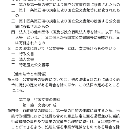
一
第八条第一項の規定により国立公文書館等に移管されたもの
二
第十一条第四項の規定により国立公文書館等に移管されたも
の
三
第十四条第四項の規定により国立公文書館の設置する公文書
館に移管されたもの
四
法人その他の団体（国及び独立行政法人等を除く。以下「法
人等」という。）又は個人から国立公文書館等に寄贈され、又
は寄託されたもの
８
この法律において「公文書等」とは、次に掲げるものをいう
一
行政文書
二
法人文書
三
特定歴史公文書等
（他の法令との関係）
第三条
公文書等の管理については、他の法律又はこれに基づく命
令に特別の定めがある場合を除くほか、この法律の定めるところ
による。
第二章 行政文書の管理
第一節 文書の作成
第四条
行政機関の職員は、第一条の目的の達成に資するため、当
該行政機関における経緯も含めた意思決定に至る過程並びに当該
行政機関の事務及び事業の実績を合理的に跡付け、又は検証する
ことができるよう、処理に係る事案が軽微なものである場合を除