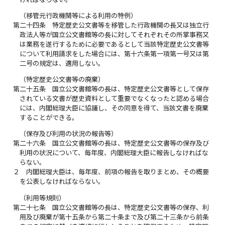
（移管元行政機関等による利用の特例）
第二十四条
特定歴史公文書等を移管した行政機関の長又は独立行
政法人等が国立公文書館等の長に対してそれぞれその所掌事務又
は業務を遂行するために必要であるとして当該特定歴史公文書等
について利用請求をした場合には、第十六条第一項第一号又は第
二号の規定は、適用しない。
（特定歴史公文書等の廃棄）
第二十五条
国立公文書館等の長は、特定歴史公文書等として保存
されている文書が歴史資料として重要でなくなったと認める場合
には、内閣総理大臣に協議し、その同意を得て、当該文書を廃棄
することができる。
（保存及び利用の状況の報告等）
第二十六条
国立公文書館等の長は、特定歴史公文書等の保存及び
利用の状況について、毎年度、内閣総理大臣に報告しなければな
らない。
２
内閣総理大臣は、毎年度、前項の報告を取りまとめ、その概要
を公表しなければならない。
（利用等規則）
第二十七条
国立公文書館等の長は、特定歴史公文書等の保存、利
用及び廃棄が第十五条から第二十条まで及び第二十三条から前条