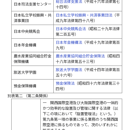
総合法律支援法
（平成十六年法律第七
日本司法支援センター
十四号）
日本私立学校振興・共
日本私立学校振興・共済事業団法
（平
済事業団
成九年法律第四十八号）
日本中央競馬会法
（昭和二十九年法律
日本中央競馬会
第二百五号）
日本年金機構法
（平成十九年法律第百
日本年金機構
九号）
農水産業協同組合貯金
農水産業協同組合貯金保険法
（昭和四
保険機構
十八年法律第五十三号）
放送大学学園法
（平成十四年法律第百
放送大学学園
五十六号）
預金保険法
（昭和四十六年法律第三十
預金保険機構
四号）
別表第二
（第二条関係）
一 関西国際空港及び大阪国際空港の一体的
かつ効率的な設置及び管理に関する法律（以
下この項において「設置管理法」という。）
第九条第一項の事業に係る業務のうち関西国
際空港に係るものであって、次のいずれかに