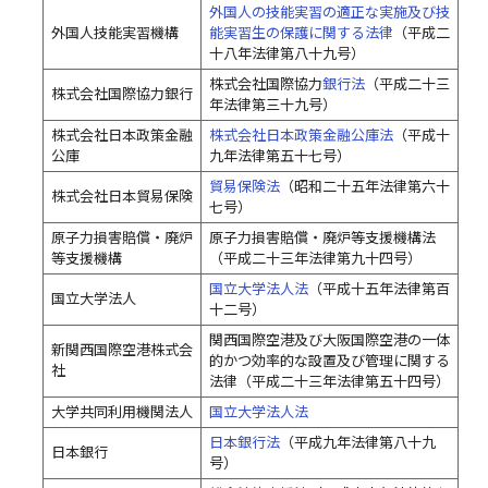
外国人の技能実習の適正な実施及び技
外国人技能実習機構
能実習生の保護に関する法律
（平成二
十八年法律第八十九号）
株式会社国際協力
銀行法
（平成二十三
株式会社国際協力銀行
年法律第三十九号）
株式会社日本政策金融
株式会社日本政策金融公庫法
（平成十
公庫
九年法律第五十七号）
貿易保険法
（昭和二十五年法律第六十
株式会社日本貿易保険
七号）
原子力損害賠償・廃炉
原子力損害賠償・廃炉等支援機構法
等支援機構
（平成二十三年法律第九十四号）
国立大学法人法
（平成十五年法律第百
国立大学法人
十二号）
関西国際空港及び大阪国際空港の一体
新関西国際空港株式会
的かつ効率的な設置及び管理に関する
社
法律（平成二十三年法律第五十四号）
大学共同利用機関法人
国立大学法人法
日本銀行法
（平成九年法律第八十九
日本銀行
号）