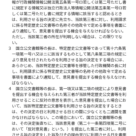
報が行政機関情報公開法第五条第一号ロ若しくは第二号ただし書
に規定する情報又は独立行政法人等情報公開法第五条第一号ロ若
しくは第二号ただし書に規定する情報に該当すると認めるとき
は、利用させる旨の決定に先立ち、当該第三者に対し、利用請求
に係る特定歴史公文書等の名称その他政令で定める事項を書面に
より通知して、意見書を提出する機会を与えなければならない。
ただし、当該第三者の所在が判明しない場合は、この限りでな
い。
３
国立公文書館等の長は、特定歴史公文書等であって第十六条第
一項第一号ハ又はニに該当するものとして第八条第三項の規定に
より意見を付されたものを利用させる旨の決定をする場合には、
あらかじめ、当該特定歴史公文書等を移管した行政機関の長に対
し、利用請求に係る特定歴史公文書等の名称その他政令で定める
事項を書面により通知して、意見書を提出する機会を与えなけれ
ばならない。
４
国立公文書館等の長は、第一項又は第二項の規定により意見書
を提出する機会を与えられた第三者が当該特定歴史公文書等を利
用させることに反対の意思を表示した意見書を提出した場合にお
いて、当該特定歴史公文書等を利用させる旨の決定をするとき
は、その決定の日と利用させる日との間に少なくとも二週間を置
かなければならない。この場合において、国立公文書館等の長
は、その決定後直ちに、当該意見書（第二十一条第四項第二号に
おいて「反対意見書」という。）を提出した第三者に対し、利用
させる旨の決定をした旨及びその理由並びに利用させる日を書面