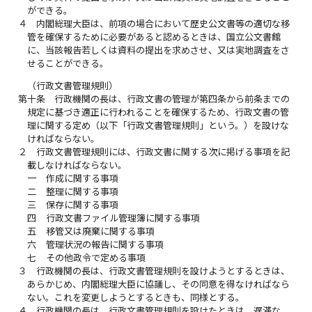
ができる。
４
内閣総理大臣は、前項の場合において歴史公文書等の適切な移
管を確保するために必要があると認めるときは、国立公文書館
に、当該報告若しくは資料の提出を求めさせ、又は実地調査をさ
せることができる。
（行政文書管理規則）
第十条
行政機関の長は、行政文書の管理が第四条から前条までの
規定に基づき適正に行われることを確保するため、行政文書の管
理に関する定め（以下「行政文書管理規則」という。）を設けな
ければならない。
２
行政文書管理規則には、行政文書に関する次に掲げる事項を記
載しなければならない。
一
作成に関する事項
二
整理に関する事項
三
保存に関する事項
四
行政文書ファイル管理簿に関する事項
五
移管又は廃棄に関する事項
六
管理状況の報告に関する事項
七
その他政令で定める事項
３
行政機関の長は、行政文書管理規則を設けようとするときは、
あらかじめ、内閣総理大臣に協議し、その同意を得なければなら
ない。これを変更しようとするときも、同様とする。
４
行政機関の長は、行政文書管理規則を設けたときは、遅滞な