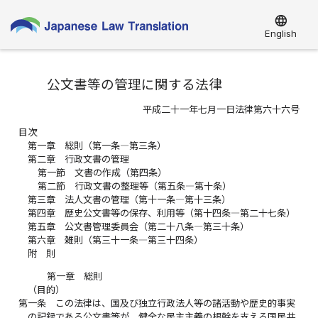
language
English
公文書等の管理に関する法律
平成二十一年七月一日法律第六十六号
目次
第一章 総則（第一条―第三条）
第二章 行政文書の管理
第一節 文書の作成（第四条）
第二節 行政文書の整理等（第五条―第十条）
第三章 法人文書の管理（第十一条―第十三条）
第四章 歴史公文書等の保存、利用等（第十四条―第二十七条）
第五章 公文書管理委員会（第二十八条―第三十条）
第六章 雑則（第三十一条―第三十四条）
附 則
第一章 総則
（目的）
第一条
この法律は、国及び独立行政法人等の諸活動や歴史的事実
の記録である公文書等が、健全な民主主義の根幹を支える国民共