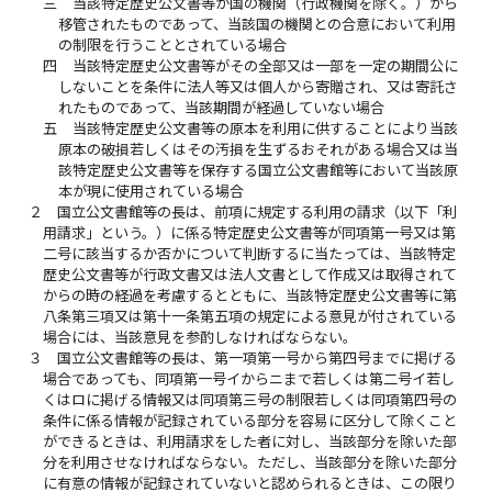
三
当該特定歴史公文書等が国の機関（行政機関を除く。）から
移管されたものであって、当該国の機関との合意において利用
の制限を行うこととされている場合
四
当該特定歴史公文書等がその全部又は一部を一定の期間公に
しないことを条件に法人等又は個人から寄贈され、又は寄託さ
れたものであって、当該期間が経過していない場合
五
当該特定歴史公文書等の原本を利用に供することにより当該
原本の破損若しくはその汚損を生ずるおそれがある場合又は当
該特定歴史公文書等を保存する国立公文書館等において当該原
本が現に使用されている場合
２
国立公文書館等の長は、前項に規定する利用の請求（以下「利
用請求」という。）に係る特定歴史公文書等が同項第一号又は第
二号に該当するか否かについて判断するに当たっては、当該特定
歴史公文書等が行政文書又は法人文書として作成又は取得されて
からの時の経過を考慮するとともに、当該特定歴史公文書等に第
八条第三項又は第十一条第五項の規定による意見が付されている
場合には、当該意見を参酌しなければならない。
３
国立公文書館等の長は、第一項第一号から第四号までに掲げる
場合であっても、同項第一号イからニまで若しくは第二号イ若し
くはロに掲げる情報又は同項第三号の制限若しくは同項第四号の
条件に係る情報が記録されている部分を容易に区分して除くこと
ができるときは、利用請求をした者に対し、当該部分を除いた部
分を利用させなければならない。ただし、当該部分を除いた部分
に有意の情報が記録されていないと認められるときは、この限り