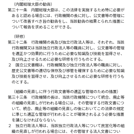
（内閣総理大臣の勧告）
第三十一条
内閣総理大臣は、この法律を実施するため特に必要が
あると認める場合には、行政機関の長に対し、公文書等の管理に
ついて改善すべき旨の勧告をし、当該勧告の結果とられた措置に
ついて報告を求めることができる。
（研修）
第三十二条
行政機関の長及び独立行政法人等は、それぞれ、当該
行政機関又は当該独立行政法人等の職員に対し、公文書等の管理
を適正かつ効果的に行うために必要な知識及び技能を習得させ、
及び向上させるために必要な研修を行うものとする。
２
国立公文書館は、行政機関及び独立行政法人等の職員に対し、
歴史公文書等の適切な保存及び移管を確保するために必要な知識
及び技能を習得させ、及び向上させるために必要な研修を行うも
のとする。
（組織の見直しに伴う行政文書等の適正な管理のための措置）
第三十三条
行政機関の長は、当該行政機関について統合、廃止等
の組織の見直しが行われる場合には、その管理する行政文書につ
いて、統合、廃止等の組織の見直しの後においてこの法律の規定
に準じた適正な管理が行われることが確保されるよう必要な措置
を講じなければならない。
２
独立行政法人等は、当該独立行政法人等について民営化等の組
織の見直しが行われる場合には、その管理する法人文書につい