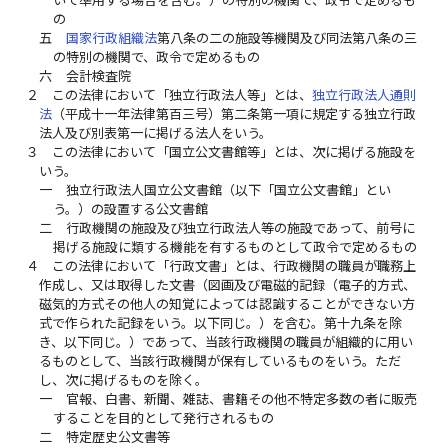
の
五
国家行政組織法
第八条の二の施設等機関及び同法第八条の三
の特別の機関で、政令で定めるもの
六
会計検査院
２
この法律において「独立行政法人等」とは、
独立行政法人通則
法
（平成十一年法律第百三号）第二条第一項に規定する独立行政
法人及び別表第一に掲げる法人をいう。
３
この法律において「国立公文書館等」とは、次に掲げる施設を
いう。
一
独立行政法人国立公文書館（以下「国立公文書館」とい
う。）の設置する公文書館
二
行政機関の施設及び独立行政法人等の施設であって、前号に
掲げる施設に類する機能を有するものとして政令で定めるもの
４
この法律において「行政文書」とは、行政機関の職員が職務上
作成し、又は取得した文書（図画及び電磁的記録（電子的方式、
磁気的方式その他人の知覚によっては認識することができない方
式で作られた記録をいう。以下同じ。）を含む。第十九条を除
き、以下同じ。）であって、当該行政機関の職員が組織的に用い
るものとして、当該行政機関が保有しているものをいう。ただ
し、次に掲げるものを除く。
一
官報、白書、新聞、雑誌、書籍その他不特定多数の者に販売
することを目的として発行されるもの
二
特定歴史公文書等