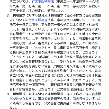
求については、
行政不服審査法
（平成二十六年法律第六十八号）
第九条、第十七条、第二十四条、第二章第三節及び第四節並びに
第五十条第二項の規定は、適用しない。
３
利用請求に対する処分又は利用請求に係る不作為に係る審査請
求についての
行政不服審査法
第二章の規定の適用については、同
法第十一条第二項中「第九条第一項の規定により指名された者
（以下「審理員」という。）」とあるのは「第四条の規定により
審査請求がされた行政庁（第十四条の規定により引継ぎを受けた
行政庁を含む。以下「審査庁」という。）」と、同法第十三条第
一項及び第二項中「審理員」とあるのは「審査庁」と、同法第二
十五条第七項中「あったとき、又は審理員から第四十条に規定す
る執行停止をすべき旨の意見書が提出されたとき」とあるのは
「あったとき」と、同法第四十四条中「行政不服審査会等」とあ
るのは「公文書管理委員会」と、「受けたとき（前条第一項の規
定による諮問を要しない場合（同項第二号又は第三号に該当する
場合を除く。）にあっては審理員意見書が提出されたとき、同項
第二号又は第三号に該当する場合にあっては同項第二号又は第三
号に規定する議を経たとき）」とあるのは「受けたとき」と、同
法第五十条第一項第四号中「審理員意見書又は行政不服審査会等
若しくは審議会等」とあるのは「公文書管理委員会」とする。
４
利用請求に対する処分又は利用請求に係る不作為に係る審査請
求があったときは、国立公文書館等の長は、次の各号のいずれか
に該当する場合を除き、公文書管理委員会に諮問しなければなら
ない。