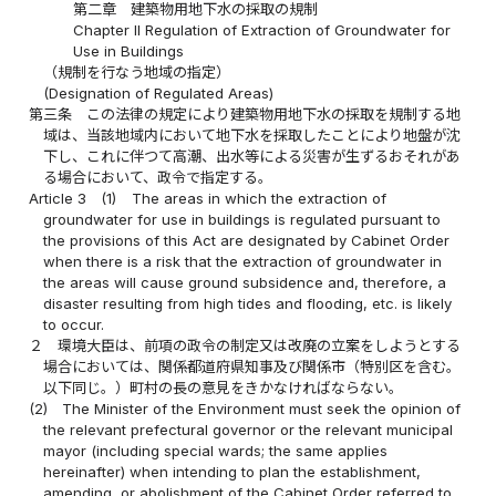
第二章 建築物用地下水の採取の規制
Chapter II Regulation of Extraction of Groundwater for
Use in Buildings
（規制を行なう地域の指定）
(Designation of Regulated Areas)
第三条
この法律の規定により建築物用地下水の採取を規制する地
域は、当該地域内において地下水を採取したことにより地盤が沈
下し、これに伴つて高潮、出水等による災害が生ずるおそれがあ
る場合において、政令で指定する。
Article 3
(1)
The areas in which the extraction of
groundwater for use in buildings is regulated pursuant to
the provisions of this Act are designated by Cabinet Order
when there is a risk that the extraction of groundwater in
the areas will cause ground subsidence and, therefore, a
disaster resulting from high tides and flooding, etc. is likely
to occur.
２
環境大臣は、前項の政令の制定又は改廃の立案をしようとする
場合においては、関係都道府県知事及び関係市（特別区を含む。
以下同じ。）町村の長の意見をきかなければならない。
(2)
The Minister of the Environment must seek the opinion of
the relevant prefectural governor or the relevant municipal
mayor (including special wards; the same applies
hereinafter) when intending to plan the establishment,
amending, or abolishment of the Cabinet Order referred to