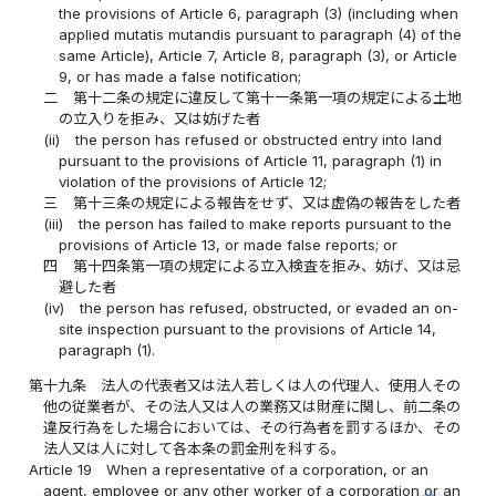
the provisions of Article 6, paragraph (3) (including when
applied mutatis mutandis pursuant to paragraph (4) of the
same Article), Article 7, Article 8, paragraph (3), or Article
9, or has made a false notification;
二
第十二条の規定に違反して第十一条第一項の規定による土地
の立入りを拒み、又は妨げた者
(ii)
the person has refused or obstructed entry into land
pursuant to the provisions of Article 11, paragraph (1) in
violation of the provisions of Article 12;
三
第十三条の規定による報告をせず、又は虚偽の報告をした者
(iii)
the person has failed to make reports pursuant to the
provisions of Article 13, or made false reports; or
四
第十四条第一項の規定による立入検査を拒み、妨げ、又は忌
避した者
(iv)
the person has refused, obstructed, or evaded an on-
site inspection pursuant to the provisions of Article 14,
paragraph (1).
第十九条
法人の代表者又は法人若しくは人の代理人、使用人その
他の従業者が、その法人又は人の業務又は財産に関し、前二条の
違反行為をした場合においては、その行為者を罰するほか、その
法人又は人に対して各本条の罰金刑を科する。
Article 19
When a representative of a corporation, or an
agent, employee or any other worker of a corporation or an