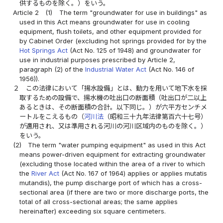
供するものを除く。）をいう。
Article 2
(1)
The term "groundwater for use in buildings" as
used in this Act means groundwater for use in cooling
equipment, flush toilets, and other equipment provided for
by Cabinet Order (excluding hot springs provided for by the
Hot Springs Act
(Act No. 125 of 1948) and groundwater for
use in industrial purposes prescribed by Article 2,
paragraph (2) of the
Industrial Water Act
(Act No. 146 of
1956)).
２
この法律において「揚水設備」とは、動力を用いて地下水を採
取するための設備で、揚水機の吐出口の断面積（吐出口が二以上
あるときは、その断面積の合計。以下同じ。）が六平方センチメ
ートルをこえるもの（
河川法
（昭和三十九年法律第百六十七号）
が適用され、又は準用される河川の河川区域内のものを除く。）
をいう。
(2)
The term "water pumping equipment" as used in this Act
means power-driven equipment for extracting groundwater
(excluding those located within the area of a river to which
the
River Act
(Act No. 167 of 1964) applies or applies mutatis
mutandis), the pump discharge port of which has a cross-
sectional area (if there are two or more discharge ports, the
total of all cross-sectional areas; the same applies
hereinafter) exceeding six square centimeters.