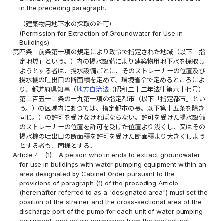
in the preceding paragraph.
（建築物用地下水の採取の許可）
(Permission for Extraction of Groundwater for Use in
Buildings)
第四条
前条第一項の規定により政令で指定された地域（以下「指
定地域」という。）内の揚水設備により建築物用地下水を採取し
ようとする者は、揚水設備ごとに、そのストレーナーの位置及び
揚水機の吐出口の断面積を定めて、環境省令で定めるところによ
り、都道府県知事（
地方自治法
（昭和二十二年法律第六十七号）
第二百五十二条の十九第一項の指定都市（以下「指定都市」とい
う。）の区域内にあつては、指定都市の長。以下第十五条を除き
同じ。）の許可を受けなければならない。許可を受けた揚水設備
のストレーナーの位置を許可を受けた位置より浅くし、又はその
揚水機の吐出口の断面積を許可を受けた断面積より大きくしよう
とする者も、同様とする。
Article 4
(1)
A person who intends to extract groundwater
for use in buildings with water pumping equipment within an
area designated by Cabinet Order pursuant to the
provisions of paragraph (1) of the preceding Article
(hereinafter referred to as a "designated area") must set the
position of the strainer and the cross-sectional area of the
discharge port of the pump for each unit of water pumping
equipment, and obtain permission from the prefectural