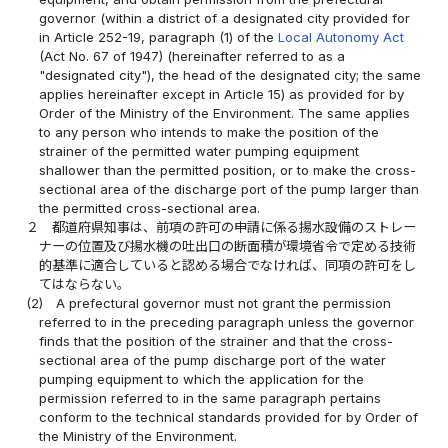
governor (within a district of a designated city provided for
in Article 252-19, paragraph (1) of the
Local Autonomy Act
(Act No. 67 of 1947) (hereinafter referred to as a
"designated city"), the head of the designated city; the same
applies hereinafter except in Article 15) as provided for by
Order of the Ministry of the Environment. The same applies
to any person who intends to make the position of the
strainer of the permitted water pumping equipment
shallower than the permitted position, or to make the cross-
sectional area of the discharge port of the pump larger than
the permitted cross-sectional area.
２
都道府県知事は、前項の許可の申請に係る揚水設備のストレー
ナーの位置及び揚水機の吐出口の断面積が環境省令で定める技術
的基準に適合していると認める場合でなければ、同項の許可をし
てはならない。
(2)
A prefectural governor must not grant the permission
referred to in the preceding paragraph unless the governor
finds that the position of the strainer and that the cross-
sectional area of the pump discharge port of the water
pumping equipment to which the application for the
permission referred to in the same paragraph pertains
conform to the technical standards provided for by Order of
the Ministry of the Environment.