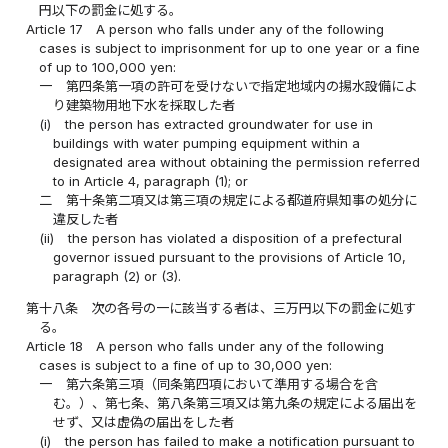
円以下の罰金に処する。
Article 17
A person who falls under any of the following
cases is subject to imprisonment for up to one year or a fine
of up to 100,000 yen:
一
第四条第一項の許可を受けないで指定地域内の揚水設備によ
り建築物用地下水を採取した者
(i)
the person has extracted groundwater for use in
buildings with water pumping equipment within a
designated area without obtaining the permission referred
to in Article 4, paragraph (1); or
二
第十条第二項又は第三項の規定による都道府県知事の処分に
違反した者
(ii)
the person has violated a disposition of a prefectural
governor issued pursuant to the provisions of Article 10,
paragraph (2) or (3).
第十八条
次の各号の一に該当する者は、三万円以下の罰金に処す
る。
Article 18
A person who falls under any of the following
cases is subject to a fine of up to 30,000 yen:
一
第六条第三項（同条第四項において準用する場合を含
む。）、第七条、第八条第三項又は第九条の規定による届出を
せず、又は虚偽の届出をした者
(i)
the person has failed to make a notification pursuant to