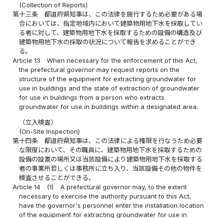
(Collection of Reports)
第十三条
都道府県知事は、この法律を施行するため必要がある場
合においては、指定地域内において建築物用地下水を採取してい
る者に対して、建築物用地下水を採取するための設備の構造及び
建築物用地下水の採取の状況について報告を求めることができ
る。
Article 13
When necessary for the enforcement of this Act,
the prefectural governor may request reports on the
structure of the equipment for extracting groundwater for
use in buildings and the state of extraction of groundwater
for use in buildings from a person who extracts
groundwater for use in buildings within a designated area.
（立入検査）
(On-Site Inspection)
第十四条
都道府県知事は、この法律による権限を行なうため必要
な限度において、その職員に、建築物用地下水を採取するための
設備の設置の場所又は当該設備により建築物用地下水を採取する
者の事業所若しくは事務所に立ち入り、当該設備その他の物件を
検査させることができる。
Article 14
(1)
A prefectural governor may, to the extent
necessary to exercise the authority pursuant to this Act,
have the governor's personnel enter the installation location
of the equipment for extracting groundwater for use in