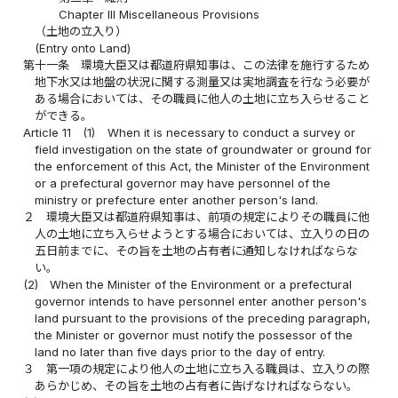
Chapter III Miscellaneous Provisions
（土地の立入り）
(Entry onto Land)
第十一条
環境大臣又は都道府県知事は、この法律を施行するため
地下水又は地盤の状況に関する測量又は実地調査を行なう必要が
ある場合においては、その職員に他人の土地に立ち入らせること
ができる。
Article 11
(1)
When it is necessary to conduct a survey or
field investigation on the state of groundwater or ground for
the enforcement of this Act, the Minister of the Environment
or a prefectural governor may have personnel of the
ministry or prefecture enter another person's land.
２
環境大臣又は都道府県知事は、前項の規定によりその職員に他
人の土地に立ち入らせようとする場合においては、立入りの日の
五日前までに、その旨を土地の占有者に通知しなければならな
い。
(2)
When the Minister of the Environment or a prefectural
governor intends to have personnel enter another person's
land pursuant to the provisions of the preceding paragraph,
the Minister or governor must notify the possessor of the
land no later than five days prior to the day of entry.
３
第一項の規定により他人の土地に立ち入る職員は、立入りの際
あらかじめ、その旨を土地の占有者に告げなければならない。