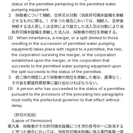
status of the permittee pertaining to the permitted water
pumping equipment.
２
採取者について相続、合併又は分割（当該許可揚水設備を承継
させるものに限る。）があつた場合においては、相続人、合併後
存続する法人若しくは合併により設立した法人又は分割により当
該許可揚水設備を承継した法人は、採取者の地位を承継する。
(2)
When inheritance, a merger, or a split (limited to those
resulting in the succession of permitted water pumping
equipment) takes place with regard to a permittee, the heir,
the corporation surviving the merger, or the corporation
established upon the merger, or the corporation that
succeeds to the permitted water pumping equipment upon
the split succeeds to the status of the permittee.
３
前二項の規定により採取者の地位を承継した者は、遅滞なく、
その旨を都道府県知事に届け出なければならない。
(3)
A person who has succeeded to the status of a permittee
pursuant to the provisions of the preceding two paragraphs
must notify the prefectural governor to that effect without
delay.
（許可の失効）
(Lapse of Permission)
第九条
採取者がその許可揚水設備につき次の各号の一に該当する
に至つた場合においては、当該許可揚水設備に係る第四条第一項