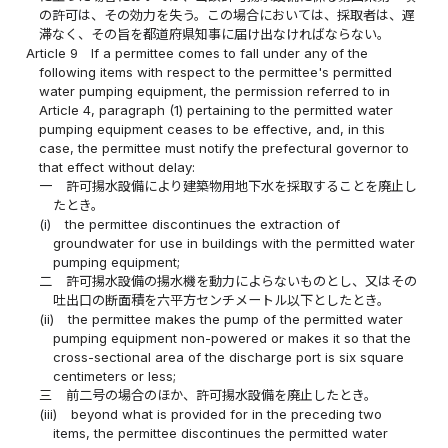
の許可は、その効力を失う。この場合においては、採取者は、遅
滞なく、その旨を都道府県知事に届け出なければならない。
Article 9
If a permittee comes to fall under any of the
following items with respect to the permittee's permitted
water pumping equipment, the permission referred to in
Article 4, paragraph (1) pertaining to the permitted water
pumping equipment ceases to be effective, and, in this
case, the permittee must notify the prefectural governor to
that effect without delay:
一
許可揚水設備により建築物用地下水を採取することを廃止し
たとき。
(i)
the permittee discontinues the extraction of
groundwater for use in buildings with the permitted water
pumping equipment;
二
許可揚水設備の揚水機を動力によらないものとし、又はその
吐出口の断面積を六平方センチメートル以下としたとき。
(ii)
the permittee makes the pump of the permitted water
pumping equipment non-powered or makes it so that the
cross-sectional area of the discharge port is six square
centimeters or less;
三
前二号の場合のほか、許可揚水設備を廃止したとき。
(iii)
beyond what is provided for in the preceding two
items, the permittee discontinues the permitted water