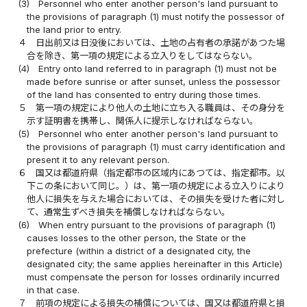
(3)
Personnel who enter another person's land pursuant to
the provisions of paragraph (1) must notify the possessor of
the land prior to entry.
４
日出前又は日没後においては、土地の占有者の承諾があつた場
合を除き、第一項の規定による立入りをしてはならない。
(4)
Entry onto land referred to in paragraph (1) must not be
made before sunrise or after sunset, unless the possessor
of the land has consented to entry during those times.
５
第一項の規定により他人の土地に立ち入る職員は、その身分を
示す証明書を携帯し、関係人に提示しなければならない。
(5)
Personnel who enter another person's land pursuant to
the provisions of paragraph (1) must carry identification and
present it to any relevant person.
６
国又は都道府県（指定都市の区域内にあつては、指定都市。以
下この条において同じ。）は、第一項の規定による立入りにより
他人に損失を与えた場合においては、その損失を受けた者に対し
て、通常生ずべき損失を補償しなければならない。
(6)
When entry pursuant to the provisions of paragraph (1)
causes losses to the other person, the State or the
prefecture (within a district of a designated city, the
designated city; the same applies hereinafter in this Article)
must compensate the person for losses ordinarily incurred
in that case.
７
前項の規定による損失の補償については、国又は都道府県と損