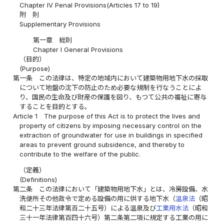
Chapter IV Penal Provisions(Articles 17 to 19)
附 則
Supplementary Provisions
第一章 総則
Chapter I General Provisions
（目的）
(Purpose)
第一条
この法律は、特定の地域内において建築物用地下水の採取
について地盤の沈下の防止のため必要な規制を行なうことによ
り、国民の生命及び財産の保護を図り、もつて公共の福祉に寄与
することを目的とする。
Article 1
The purpose of this Act is to protect the lives and
property of citizens by imposing necessary control on the
extraction of groundwater for use in buildings in specified
areas to prevent ground subsidence, and thereby to
contribute to the welfare of the public.
（定義）
(Definitions)
第二条
この法律において「建築物用地下水」とは、冷房設備、水
洗便所その他政令で定める設備の用に供する地下水（
温泉法
（昭
和二十三年法律第百二十五号）による温泉及び
工業用水法
（昭和
三十一年法律第百四十六号）第二条第二項に規定する工業の用に