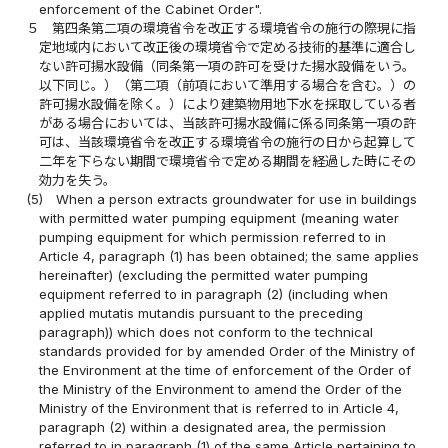
enforcement of the Cabinet Order".
５
第四条第二項の環境省令を改正する環境省令の施行の際現に指
定地域内において改正後の環境省令で定める技術的基準に適合し
ない許可揚水設備（同条第一項の許可を受けた揚水設備をいう。
以下同じ。）（第二項（前項において準用する場合を含む。）の
許可揚水設備を除く。）により建築物用地下水を採取している者
がある場合においては、当該許可揚水設備に係る同条第一項の許
可は、当該環境省令を改正する環境省令の施行の日から起算して
二年を下らない期間で環境省令で定める期間を経過した時にその
効力を失う。
(5)
When a person extracts groundwater for use in buildings
with permitted water pumping equipment (meaning water
pumping equipment for which permission referred to in
Article 4, paragraph (1) has been obtained; the same applies
hereinafter) (excluding the permitted water pumping
equipment referred to in paragraph (2) (including when
applied mutatis mutandis pursuant to the preceding
paragraph)) which does not conform to the technical
standards provided for by amended Order of the Ministry of
the Environment at the time of enforcement of the Order of
the Ministry of the Environment to amend the Order of the
Ministry of the Environment that is referred to in Article 4,
paragraph (2) within a designated area, the permission
referred to in paragraph (1) of the same Article pertaining to