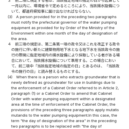
３
前二項に規定する者は、当該指定地域の指定の日から起算して
一月以内に、環境省令で定めるところにより、当該揚水設備につ
いて、都道府県知事に届け出なければならない。
(3)
A person provided for in the preceding two paragraphs
must notify the prefectural governor of the water pumping
equipment as provided for by Order of the Ministry of the
Environment within one month of the day of designation of
the area.
４
前三項の規定は、第二条第一項の政令又はこれを改正する政令
の施行に伴い新たに建築物用地下水となる地下水を当該政令の施
行の際現に指定地域内の揚水設備により採取している者がある場
合において、当該揚水設備について準用する。この場合におい
て、前二項中「当該指定地域の指定の日」とあるのは、「当該政
令の施行の日」と読み替えるものとする。
(4)
When there is a person who extracts groundwater that is
newly defined as groundwater for use in buildings due to
the enforcement of a Cabinet Order referred to in Article 2,
paragraph (1) or a Cabinet Order to amend that Cabinet
Order with water pumping equipment within a designated
area at the time of enforcement of the Cabinet Order, the
provisions of the preceding three paragraphs apply mutatis
mutandis to the water pumping equipment.In this case, the
term "the day of designation of the area" in the preceding
two paragraphs is to be replaced with "the day of