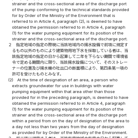
strainer and the cross-sectional area of the discharge port
of the pump conforming to the technical standards provided
for by Order of the Ministry of the Environment that is
referred to in Article 4, paragraph (2), is deemed to have
obtained the permission referred to in Article 4, paragraph
(1) for the water pumping equipment for its position of the
strainer and the cross-sectional area of the discharge port.
２
指定地域の指定の際現に当該地域内の揚水設備で前項に規定す
るもの以外のものにより建築物用地下水を採取している者は、当
該指定地域の指定の日から起算して二年を下らない期間で環境省
令で定める期間内に限り、当該揚水設備について、そのストレー
ナーの位置及び揚水機の吐出口の断面積により、第四条第一項の
許可を受けたものとみなす。
(2)
At the time of designation of an area, a person who
extracts groundwater for use in buildings with water
pumping equipment within that area other than those
provided for in the preceding paragraph, is deemed to have
obtained the permission referred to in Article 4, paragraph
(1) for the water pumping equipment for its position of the
strainer and the cross-sectional area of the discharge port
within a period from on the day of designation of the area to
a day not less than two years from the day of designation
as provided for by Order of the Ministry of the Environment.