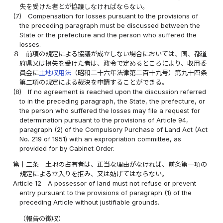
失を受けた者とが協議しなければならない。
(7)
Compensation for losses pursuant to the provisions of
the preceding paragraph must be discussed between the
State or the prefecture and the person who suffered the
losses.
８
前項の規定による協議が成立しない場合においては、国、都道
府県又は損失を受けた者は、政令で定めるところにより、収用委
員会に
土地収用法
（昭和二十六年法律第二百十九号）第九十四条
第二項の規定による裁決を申請することができる。
(8)
If no agreement is reached upon the discussion referred
to in the preceding paragraph, the State, the prefecture, or
the person who suffered the losses may file a request for
determination pursuant to the provisions of Article 94,
paragraph (2) of the Compulsory Purchase of Land Act (Act
No. 219 of 1951) with an expropriation committee, as
provided for by Cabinet Order.
第十二条
土地の占有者は、正当な理由がなければ、前条第一項の
規定による立入りを拒み、又は妨げてはならない。
Article 12
A possessor of land must not refuse or prevent
entry pursuant to the provisions of paragraph (1) of the
preceding Article without justifiable grounds.
（報告の徴収）