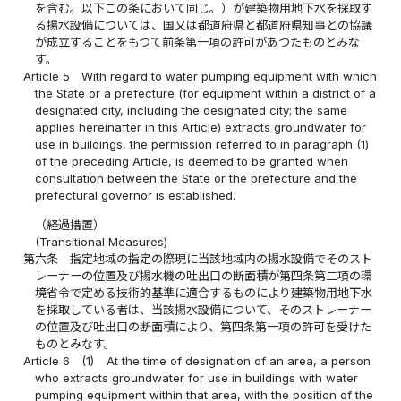
を含む。以下この条において同じ。）が建築物用地下水を採取す
る揚水設備については、国又は都道府県と都道府県知事との協議
が成立することをもつて前条第一項の許可があつたものとみな
す。
Article 5
With regard to water pumping equipment with which
the State or a prefecture (for equipment within a district of a
designated city, including the designated city; the same
applies hereinafter in this Article) extracts groundwater for
use in buildings, the permission referred to in paragraph (1)
of the preceding Article, is deemed to be granted when
consultation between the State or the prefecture and the
prefectural governor is established.
（経過措置）
(Transitional Measures)
第六条
指定地域の指定の際現に当該地域内の揚水設備でそのスト
レーナーの位置及び揚水機の吐出口の断面積が第四条第二項の環
境省令で定める技術的基準に適合するものにより建築物用地下水
を採取している者は、当該揚水設備について、そのストレーナー
の位置及び吐出口の断面積により、第四条第一項の許可を受けた
ものとみなす。
Article 6
(1)
At the time of designation of an area, a person
who extracts groundwater for use in buildings with water
pumping equipment within that area, with the position of the