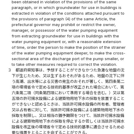
been obtained in violation of the provisions of the same
paragraph, or in which groundwater for use in buildings is
extracted in violation of the conditions attached pursuant to
the provisions of paragraph (4) of the same Article, the
prefectural governor may prohibit or restrict the owner,
manager, or possessor of the water pumping equipment
from extracting groundwater for use in buildings with the
water pumping equipment or, with a reasonable extension
of time, order the person to make the position of the strainer
of the water pumping equipment deeper, to make the cross-
sectional area of the discharge port of the pump smaller, or
to take other measures required to correct the violation.
３
都道府県知事は、予想することができなかつた急激な地盤の沈
下が生じたため、又は生ずるおそれがあるため、地盤の沈下に伴
う高潮、出水等による災害の発生のおそれが著しく、第四条第二
項の環境省令で定める技術的基準が改正された場合において、第
六条第二項（同条第四項において準用する場合を含む。）又は第
五項の許可揚水設備による建築物用地下水の採取を放置すること
ができないと認めるときは、当該許可揚水設備の所有者、管理者
又は占有者に対して、当該許可揚水設備による建築物用地下水の
採取を制限し、又は相当の猶予期限をつけて、当該許可揚水設備
による建築物用地下水の採取を停止するか若しくは当該許可揚水
設備を改正後の環境省令で定める技術的基準に適合させるため必
要な措置をとることを命ずることができる。