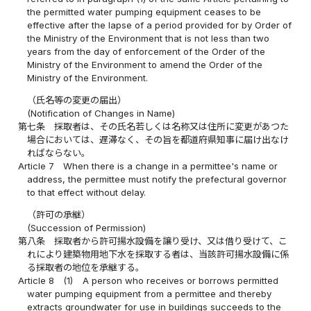
the permitted water pumping equipment ceases to be
effective after the lapse of a period provided for by Order of
the Ministry of the Environment that is not less than two
years from the day of enforcement of the Order of the
Ministry of the Environment to amend the Order of the
Ministry of the Environment.
（氏名等の変更の届出）
(Notification of Changes in Name)
第七条
採取者は、その氏名若しくは名称又は住所に変更があつた
場合においては、遅滞なく、その旨を都道府県知事に届け出なけ
ればならない。
Article 7
When there is a change in a permittee's name or
address, the permittee must notify the prefectural governor
to that effect without delay.
（許可の承継）
(Succession of Permission)
第八条
採取者から許可揚水設備を譲り受け、又は借り受けて、こ
れにより建築物用地下水を採取する者は、当該許可揚水設備に係
る採取者の地位を承継する。
Article 8
(1)
A person who receives or borrows permitted
water pumping equipment from a permittee and thereby
extracts groundwater for use in buildings succeeds to the