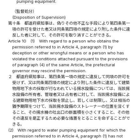
pumping equipment.
（監督処分）
(Disposition of Supervision)
第十条
都道府県知事は、偽りその他不正な手段により第四条第一
項の許可を受けた者又は同条第四項の規定により附した条件に違
反した者に対して、その許可を取り消すことができる。
Article 10
(1)
With regard to a person who obtains the
permission referred to in Article 4, paragraph (1) by
deception or other wrongful means or a person who has
violated the conditions attached pursuant to the provisions
of paragraph (4) of the same Article, the prefectural
governor may rescind the permission.
２
都道府県知事は、第四条第一項の規定に違反して同項の許可を
受けず、又は同条第四項の規定により附した条件に違反して建築
物用地下水の採取が行なわれている揚水設備については、当該揚
水設備の所有者、管理者又は占有者に対して、当該揚水設備によ
る建築物用地下水の採取を禁止し、若しくは制限し、又は相当の
猶予期限をつけて、当該揚水設備のストレーナーの位置を深くす
ること、その揚水機の吐出口の断面積を小さくすること、その他
その違反を是正するため必要な措置をとることを命ずることがで
きる。
(2)
With regard to water pumping equipment for which the
permission referred to in Article 4, paragraph (1) has not