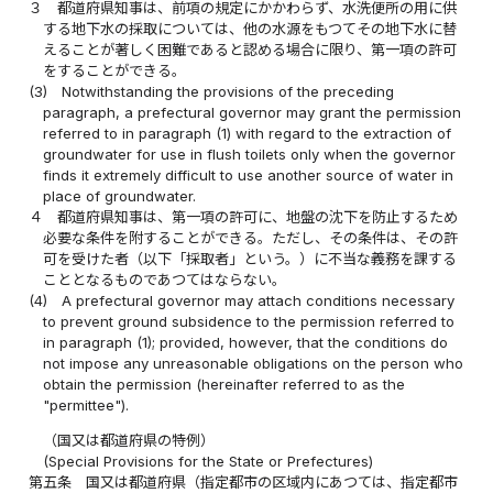
３
都道府県知事は、前項の規定にかかわらず、水洗便所の用に供
する地下水の採取については、他の水源をもつてその地下水に替
えることが著しく困難であると認める場合に限り、第一項の許可
をすることができる。
(3)
Notwithstanding the provisions of the preceding
paragraph, a prefectural governor may grant the permission
referred to in paragraph (1) with regard to the extraction of
groundwater for use in flush toilets only when the governor
finds it extremely difficult to use another source of water in
place of groundwater.
４
都道府県知事は、第一項の許可に、地盤の沈下を防止するため
必要な条件を附することができる。ただし、その条件は、その許
可を受けた者（以下「採取者」という。）に不当な義務を課する
こととなるものであつてはならない。
(4)
A prefectural governor may attach conditions necessary
to prevent ground subsidence to the permission referred to
in paragraph (1); provided, however, that the conditions do
not impose any unreasonable obligations on the person who
obtain the permission (hereinafter referred to as the
"permittee").
（国又は都道府県の特例）
(Special Provisions for the State or Prefectures)
第五条
国又は都道府県（指定都市の区域内にあつては、指定都市