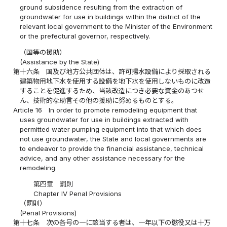
ground subsidence resulting from the extraction of
groundwater for use in buildings within the district of the
relevant local government to the Minister of the Environment
or the prefectural governor, respectively.
（国等の援助）
(Assistance by the State)
第十六条
国及び地方公共団体は、許可揚水設備により採取される
建築物用地下水を使用する設備を地下水を使用しないものに改造
することを促進するため、当該改造につき必要な資金のあつせ
ん、技術的な助言その他の援助に努めるものとする。
Article 16
In order to promote remodeling equipment that
uses groundwater for use in buildings extracted with
permitted water pumping equipment into that which does
not use groundwater, the State and local governments are
to endeavor to provide the financial assistance, technical
advice, and any other assistance necessary for the
remodeling.
第四章 罰則
Chapter IV Penal Provisions
（罰則）
(Penal Provisions)
第十七条
次の各号の一に該当する者は、一年以下の懲役又は十万