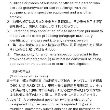
buildings or places of business or offices of a person who
extracts groundwater for use in buildings with the
equipment, and inspect the equipment and any other
articles.
２
前項の規定による立入検査をする職員は、その身分を示す証明
書を携帯し、関係人に提示しなければならない。
(2)
Personnel who conduct an on-site inspection pursuant to
the provisions of the preceding paragraph must carry
identification and present it to any relevant person.
３
第一項の規定による立入検査の権限は、犯罪捜査のために認め
られたものと解してはならない。
(3)
The authority for an on-site inspection pursuant to the
provisions of paragraph (1) must not be construed as being
approved for the purposes of criminal investigation.
（意見の申出）
(Submission of Opinions)
第十五条
都道府県知事（指定都市の区域内にあつては、指定都市
の長）は環境大臣に対し、市町村長は都道府県知事に対し、それ
ぞれ当該地方公共団体の区域内における建築物用地下水の採取に
よる地盤の沈下の防止に関し、意見を申し出ることができる。
Article 15
A prefectural governor (within a district of a
designated city, the head of the designated city) or a
municipal mayor may submit opinions on the prevention of