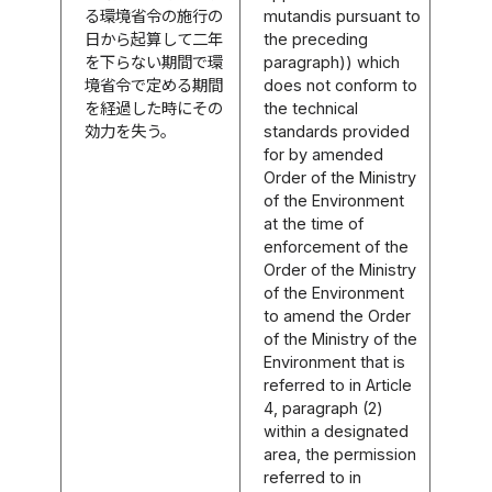
る環境省令の施行の
mutandis pursuant to
日から起算して二年
the preceding
を下らない期間で環
paragraph)) which
境省令で定める期間
does not conform to
を経過した時にその
the technical
効力を失う。
standards provided
for by amended
Order of the Ministry
of the Environment
at the time of
enforcement of the
Order of the Ministry
of the Environment
to amend the Order
of the Ministry of the
Environment that is
referred to in Article
4, paragraph (2)
within a designated
area, the permission
referred to in