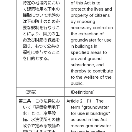
特定の地域内におい
of this Act is to
て建築物用地下水の
protect the lives and
採取について地盤の
property of citizens
沈下の防止のため必
by imposing
要な規制を行なうこ
necessary control on
とにより、国民の生
the extraction of
命及び財産の保護を
groundwater for use
図り、もつて公共の
in buildings in
福祉に寄与すること
specified areas to
を目的とする。
prevent ground
subsidence, and
thereby to contribute
to the welfare of the
public.
（定義）
(Definitions)
第二条
この法律にお
Article 2
(1)
The
いて「建築物用地下
term "groundwater
水」とは、冷房設
for use in buildings"
備、水洗便所その他
as used in this Act
政令で定める設備の
means groundwater
用に供する地下水
for use in cooling