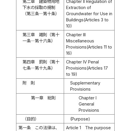
第二章 建築物用地
Chapter II Regulation of
下水の採取の規制
Extraction of
（第三条―第十条）
Groundwater for Use in
Buildings(Articles 3 to
10)
第三章 雑則（第十
Chapter III
一条―第十六条）
Miscellaneous
Provisions(Articles 11 to
16)
第四章 罰則（第十
Chapter IV Penal
七条―第十九条）
Provisions(Articles 17
to 19)
附 則
Supplementary
Provisions
第一章 総則
Chapter I
General
Provisions
（目的）
(Purpose)
第一条
この法律は、
Article 1
The purpose