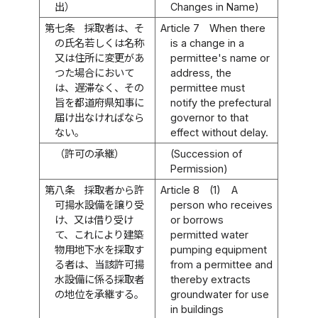
出）
Changes in Name)
第七条
採取者は、そ
Article 7
When there
の氏名若しくは名称
is a change in a
又は住所に変更があ
permittee's name or
つた場合において
address, the
は、遅滞なく、その
permittee must
旨を都道府県知事に
notify the prefectural
届け出なければなら
governor to that
ない。
effect without delay.
（許可の承継）
(Succession of
Permission)
第八条
採取者から許
Article 8
(1)
A
可揚水設備を譲り受
person who receives
け、又は借り受け
or borrows
て、これにより建築
permitted water
物用地下水を採取す
pumping equipment
る者は、当該許可揚
from a permittee and
水設備に係る採取者
thereby extracts
の地位を承継する。
groundwater for use
in buildings