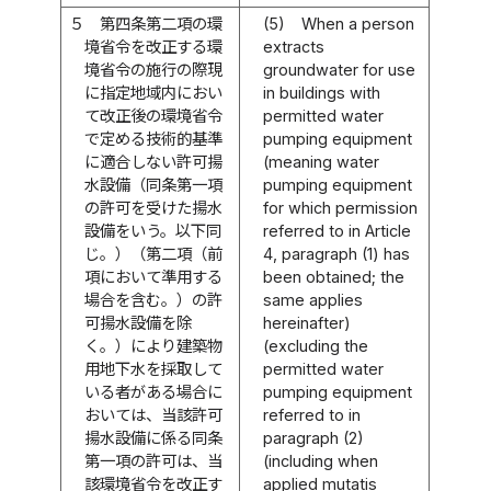
５
第四条第二項の環
(5)
When a person
境省令を改正する環
extracts
境省令の施行の際現
groundwater for use
に指定地域内におい
in buildings with
て改正後の環境省令
permitted water
で定める技術的基準
pumping equipment
に適合しない許可揚
(meaning water
水設備（同条第一項
pumping equipment
の許可を受けた揚水
for which permission
設備をいう。以下同
referred to in Article
じ。）（第二項（前
4, paragraph (1) has
項において準用する
been obtained; the
場合を含む。）の許
same applies
可揚水設備を除
hereinafter)
く。）により建築物
(excluding the
用地下水を採取して
permitted water
いる者がある場合に
pumping equipment
おいては、当該許可
referred to in
揚水設備に係る同条
paragraph (2)
第一項の許可は、当
(including when
該環境省令を改正す
applied mutatis