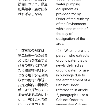
設備について、都道
water pumping
府県知事に届け出な
equipment as
ければならない。
provided for by
Order of the Ministry
of the Environment
within one month of
the day of
designation of the
area.
４
前三項の規定は、
(4)
When there is a
第二条第一項の政令
person who extracts
又はこれを改正する
groundwater that is
政令の施行に伴い新
newly defined as
たに建築物用地下水
groundwater for use
となる地下水を当該
in buildings due to
政令の施行の際現に
the enforcement of a
指定地域内の揚水設
Cabinet Order
備により採取してい
referred to in Article
る者がある場合にお
2, paragraph (1) or a
いて、当該揚水設備
Cabinet Order to
について準用する。
amend that Cabinet