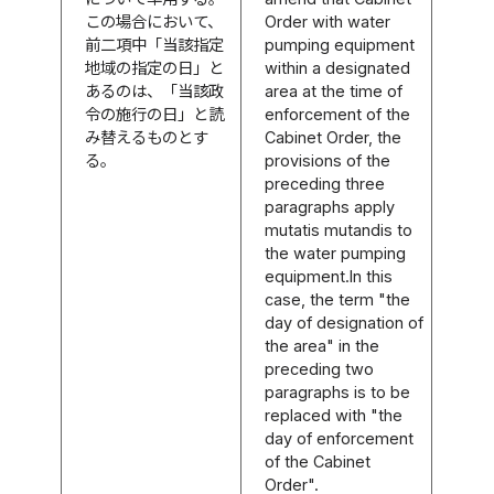
この場合において、
Order with water
前二項中「当該指定
pumping equipment
地域の指定の日」と
within a designated
あるのは、「当該政
area at the time of
令の施行の日」と読
enforcement of the
み替えるものとす
Cabinet Order, the
る。
provisions of the
preceding three
paragraphs apply
mutatis mutandis to
the water pumping
equipment.In this
case, the term "the
day of designation of
the area" in the
preceding two
paragraphs is to be
replaced with "the
day of enforcement
of the Cabinet
Order".