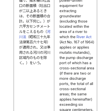
備で、揚水機の吐出
power-driven
口の断面積（吐出口
equipment for
が二以上あるとき
extracting
は、その断面積の合
groundwater
計。以下同じ。）が
(excluding those
六平方センチメート
located within the
ルをこえるもの（
河
area of a river to
川法
（昭和三十九年
which the
River Act
法律第百六十七号）
(Act No. 167 of 1964)
が適用され、又は準
applies or applies
用される河川の河川
mutatis mutandis),
区域内のものを除
the pump discharge
く。）をいう。
port of which has a
cross-sectional area
(if there are two or
more discharge
ports, the total of all
cross-sectional
areas; the same
applies hereinafter)
exceeding six
square centimeters.