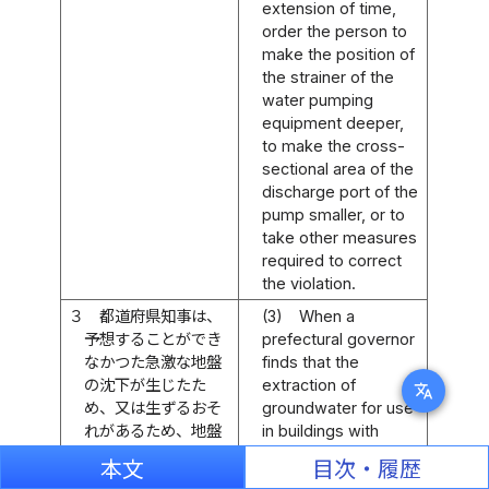
extension of time,
order the person to
make the position of
the strainer of the
water pumping
equipment deeper,
to make the cross-
sectional area of the
discharge port of the
pump smaller, or to
take other measures
required to correct
the violation.
３
都道府県知事は、
(3)
When a
予想することができ
prefectural governor
なかつた急激な地盤
finds that the
の沈下が生じたた
extraction of
translate
め、又は生ずるおそ
groundwater for use
れがあるため、地盤
in buildings with
の沈下に伴う高潮、
permitted water
本文
目次・履歴
出水等による災害の
pumping equipment