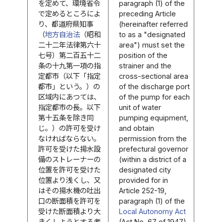
を定めて、環境省令
paragraph (1) of the
で定めるところによ
preceding Article
り、都道府県知事
(hereinafter referred
（
地方自治法
（昭和
to as a "designated
二十二年法律第六十
area") must set the
七号）第二百五十二
position of the
条の十九第一項の指
strainer and the
定都市（以下「指定
cross-sectional area
都市」という。）の
of the discharge port
区域内にあつては、
of the pump for each
指定都市の長。以下
unit of water
第十五条を除き同
pumping equipment,
じ。）の許可を受け
and obtain
なければならない。
permission from the
許可を受けた揚水設
prefectural governor
備のストレーナーの
(within a district of a
位置を許可を受けた
designated city
位置より浅くし、又
provided for in
はその揚水機の吐出
Article 252-19,
口の断面積を許可を
paragraph (1) of the
受けた断面積より大
Local Autonomy Act
きくしようとする者
(Act No. 67 of 1947)