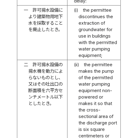
delay:
一
許可揚水設備に
(i)
the permittee
より建築物用地下
discontinues the
水を採取すること
extraction of
を廃止したとき。
groundwater for
use in buildings
with the permitted
water pumping
equipment;
二
許可揚水設備の
(ii)
the permittee
揚水機を動力によ
makes the pump
らないものとし、
of the permitted
又はその吐出口の
water pumping
断面積を六平方セ
equipment non-
ンチメートル以下
powered or
としたとき。
makes it so that
the cross-
sectional area of
the discharge port
is six square
centimeters or