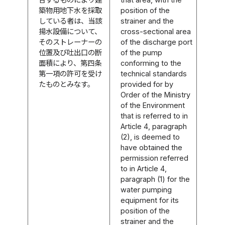
築物用地下水を採取
position of the
している者は、当該
strainer and the
揚水設備について、
cross-sectional area
そのストレーナーの
of the discharge port
位置及び吐出口の断
of the pump
面積により、第四条
conforming to the
第一項の許可を受け
technical standards
たものとみなす。
provided for by
Order of the Ministry
of the Environment
that is referred to in
Article 4, paragraph
(2), is deemed to
have obtained the
permission referred
to in Article 4,
paragraph (1) for the
water pumping
equipment for its
position of the
strainer and the