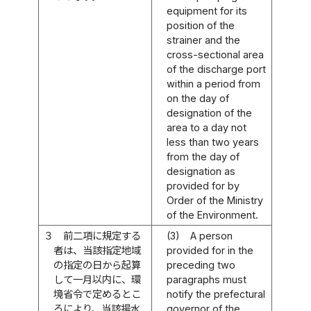
equipment for its
position of the
strainer and the
cross-sectional area
of the discharge port
within a period from
on the day of
designation of the
area to a day not
less than two years
from the day of
designation as
provided for by
Order of the Ministry
of the Environment.
３
前二項に規定する
(3)
A person
者は、当該指定地域
provided for in the
の指定の日から起算
preceding two
して一月以内に、環
paragraphs must
境省令で定めるとこ
notify the prefectural
ろにより、当該揚水
governor of the