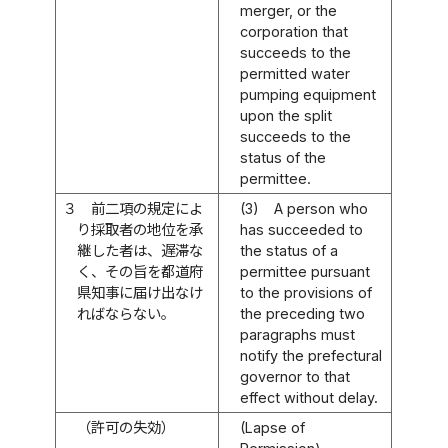
merger, or the
corporation that
succeeds to the
permitted water
pumping equipment
upon the split
succeeds to the
status of the
permittee.
３
前二項の規定によ
(3)
A person who
り採取者の地位を承
has succeeded to
継した者は、遅滞な
the status of a
く、その旨を都道府
permittee pursuant
県知事に届け出なけ
to the provisions of
ればならない。
the preceding two
paragraphs must
notify the prefectural
governor to that
effect without delay.
（許可の失効）
(Lapse of