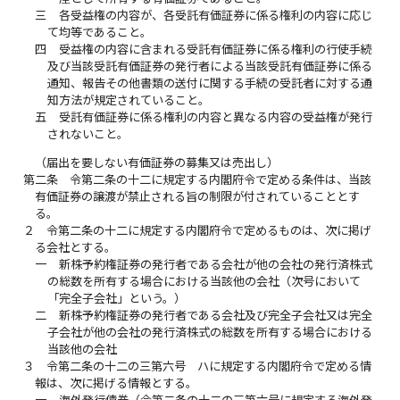
三
各受益権の内容が、各受託有価証券に係る権利の内容に応じ
て均等であること。
四
受益権の内容に含まれる受託有価証券に係る権利の行使手続
及び当該受託有価証券の発行者による当該受託有価証券に係る
通知、報告その他書類の送付に関する手続の受託者に対する通
知方法が規定されていること。
五
受託有価証券に係る権利の内容と異なる内容の受益権が発行
されないこと。
（届出を要しない有価証券の募集又は売出し）
第二条
令第二条の十二に規定する内閣府令で定める条件は、当該
有価証券の譲渡が禁止される旨の制限が付されていることとす
る。
２
令第二条の十二に規定する内閣府令で定めるものは、次に掲げ
る会社とする。
一
新株予約権証券の発行者である会社が他の会社の発行済株式
の総数を所有する場合における当該他の会社（次号において
「完全子会社」という。）
二
新株予約権証券の発行者である会社及び完全子会社又は完全
子会社が他の会社の発行済株式の総数を所有する場合における
当該他の会社
３
令第二条の十二の三第六号 ハに規定する内閣府令で定める情
報は、次に掲げる情報とする。