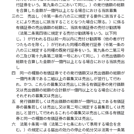
行証券をいう。第九条の二において同じ。）の発行価額の総額
を合算した金額が一億円以上となる場合における当該募集
三の二
売出し（令第一条の八の三に規定する要件に該当するこ
とにより売出しに該当することとなつた場合に限る。）に係る
有価証券の売出価額の総額に、当該有価証券の売付け勧誘等
（法第二条第四項に規定する売付け勧誘等をいう。以下同
じ。）が行われる日以前一月以内に売付け勧誘等（他の者が行
つたものを除く。）が行われた同種の既発行証券（令第一条の
八の三に規定する同種の既発行証券をいう。第九条の二第三号
の二及び第十九条第二項第一号において同じ。）の売出価額の
総額を合算した金額が一億円以上となる場合における当該売出
し
四
同一の種類の有価証券でその発行価額又は売出価額の総額が
一億円未満である二組以上の募集又は売出しが並行して行わ
れ、かつ、これらの募集又は売出しに係る有価証券の発行価額
又は売出価額の総額の合計額が一億円以上となる場合における
それぞれの募集又は売出し
五
発行価額若しくは売出価額の総額が一億円以上である有価証
券の募集若しくは売出し又は第二号に規定する募集若しくは売
出しと並行して行われるこれらの募集又は売出しに係る有価証
券と同一の種類の有価証券の募集又は売出し
六
法第十条第一項（法第二十七条において準用する場合を含
む。）の規定による届出の効力の停止の処分又は法第十一条第