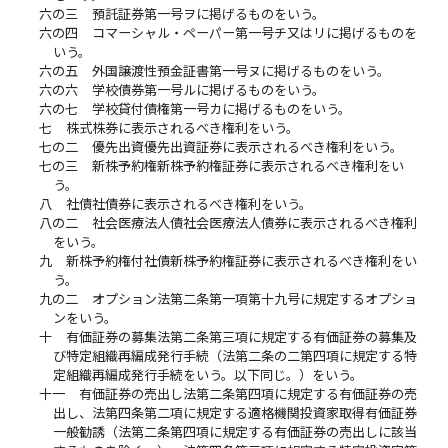
六の三
預託証券第一号ヲに掲げるものをいう。
六の四
コマーシャル・ペーパー第一号チ又はリに掲げるものを
いう。
六の五
外国譲渡性預金証書第一号ヌに掲げるものをいう。
六の六
学校債券第一号ルに掲げるものをいう。
六の七
学校貸付債権第一号カに掲げるものをいう。
七
株式株券に表示されるべき権利をいう。
七の二
優先出資優先出資証券に表示されるべき権利をいう。
七の三
新株予約権新株予約権証券に表示されるべき権利をい
う。
八
社債社債券に表示されるべき権利をいう。
八の二
社会医療法人債社会医療法人債券に表示されるべき権利
をいう。
九
新株予約権付社債新株予約権証券に表示されるべき権利をい
う。
九の二
オプション法第二条第一項第十九号に規定するオプショ
ンをいう。
十
有価証券の募集法第二条第三項に規定する有価証券の募集及
び特定組織再編成発行手続（法第二条の二第四項に規定する特
定組織再編成発行手続をいう。以下同じ。）をいう。
十一
有価証券の売出し法第二条第四項に規定する有価証券の売
出し、法第四条第二項に規定する適格機関投資家取得有価証券
一般勧誘（法第二条第四項に規定する有価証券の売出しに該当