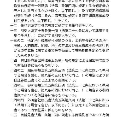
するものを除く。）、法第四条第三項に規定する特定投資家等
取得有価証券一般勧誘（法第二条第四項に規定する有価証券の
売出しに該当するものを除く。以下同じ。）及び特定組織再編
成交付手続（法第二条の二第五項に規定する特定組織再編成交
付手続をいう。以下同じ。）をいう。
十二
発行者法第二条第五項に規定する発行者をいう。
十三
引受人法第十五条第一項（法第二十七条において準用する
場合を含む。）に規定する引受人をいう。
十三の二
指定格付機関格付機関のうち、金融庁長官がその格付
実績、人的構成、組織、格付の方法及び資本構成その他発行者
からの中立性に関する事項等を勘案して有効期間を定めて指定
したものをいう。
十四
有価証券届出書法第五条第一項の規定による届出書であつ
て有価証券に係るものをいう。
十四の二
組込書類法第五条第三項（法第二十七条において準用
する場合を含む。第九条の三において同じ。）の規定により有
価証券届出書にとじ込まれる書類をいう。
十四の三
参照書類法第五条第四項（法第二十七条において準用
する場合を含む。第九条の四において同じ。）に規定する参照
書類であつて有価証券に係るものをいう。
十四の四
外国会社届出書法第五条第八項（法第二十七条におい
て準用する場合を含む。以下同じ。）に規定する外国会社届出
書であつて有価証券に係るものをいう。
十五
目論見書法第二条第十項に規定する目論見書であつて有価