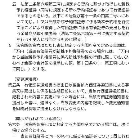
五
法第二条第六項第三号に規定する契約に基づき取得した新株
予約権証券（同号に規定する新株予約権証券であつて有価証券
であるものをいう。以下この号及び第十一条の四第二号ホにお
いて同じ。）又は当該新株予約権証券に係る新株予約権を行使
することにより取得した有価証券に係る有価証券の売出しを行
う金融商品取引業者等（法第二条第六項第三号に規定する契約
を行う引受人に該当するものに限る。）
５
法第四条第六項ただし書に規定する内閣府令で定める金額は、
千万円（当該有価証券が新株予約権証券である場合には、千万円
から当該新株予約権証券に係る新株予約権の行使に際して払い込
むべき金額の合計額を控除した額。第十四条の十一第五項におい
て同じ。）とする。
（変更通知書）
第五条
有価証券通知書の提出日以後当該有価証券通知書による募
集又は売出しに係る払込期日前において、当該有価証券通知書に
記載された内容に変更があつた場合には、当該有価証券通知書を
提出した者は、遅滞なく、当該変更の内容を記載した変更通知書
を財務局長等に提出しなければならない。
（開示が行われている場合）
第六条
法第四条第七項に規定する内閣府令で定める場合は、次に
掲げる場合とする。
一
当該有価証券と同一の発行に係る有価証券について既に行わ