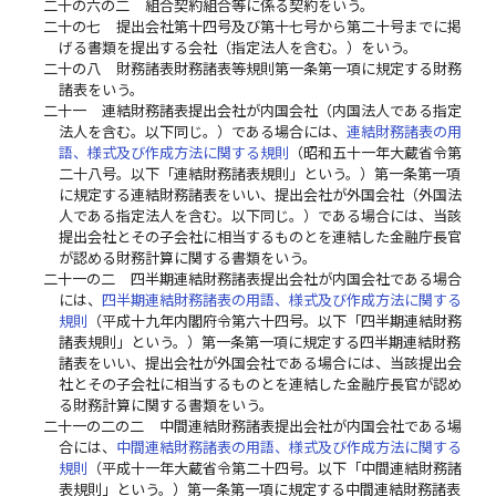
二十の六の二
組合契約組合等に係る契約をいう。
二十の七
提出会社第十四号及び第十七号から第二十号までに掲
げる書類を提出する会社（指定法人を含む。）をいう。
二十の八
財務諸表財務諸表等規則第一条第一項に規定する財務
諸表をいう。
二十一
連結財務諸表提出会社が内国会社（内国法人である指定
法人を含む。以下同じ。）である場合には、
連結財務諸表の用
語、様式及び作成方法に関する規則
（昭和五十一年大蔵省令第
二十八号。以下「連結財務諸表規則」という。）第一条第一項
に規定する連結財務諸表をいい、提出会社が外国会社（外国法
人である指定法人を含む。以下同じ。）である場合には、当該
提出会社とその子会社に相当するものとを連結した金融庁長官
が認める財務計算に関する書類をいう。
二十一の二
四半期連結財務諸表提出会社が内国会社である場合
には、
四半期連結財務諸表の用語、様式及び作成方法に関する
規則
（平成十九年内閣府令第六十四号。以下「四半期連結財務
諸表規則」という。）第一条第一項に規定する四半期連結財務
諸表をいい、提出会社が外国会社である場合には、当該提出会
社とその子会社に相当するものとを連結した金融庁長官が認め
る財務計算に関する書類をいう。
二十一の二の二
中間連結財務諸表提出会社が内国会社である場
合には、
中間連結財務諸表の用語、様式及び作成方法に関する
規則
（平成十一年大蔵省令第二十四号。以下「中間連結財務諸
表規則」という。）第一条第一項に規定する中間連結財務諸表