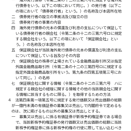
一
海外発行債券（令第二条の十二の三第六号に規定する海外発
行債券をいう。以下この項において同じ。）の発行者（以下こ
の項において「債券発行者」という。）の名称及び本店所在地
二
債券発行者の設立の準拠法及び設立の日
三
債券発行者の事業の内容
四
海外発行債券の元本の償還及び利息の支払について保証して
いる債券発行者の親会社（令第二条の十二の三第六号ロに規定
する親会社をいう。以下この項において「保証親会社」とい
う。）の名称及び本店所在地
五
保証親会社が当該海外発行債券の元本の償還及び利息の支払
について保証している旨及びその内容
六
保証親会社の株券が上場されている金融商品取引所又は指定
外国金融商品取引所（令第二条の十二の三第四号ロに規定する
指定外国金融商品取引所をいう。第九条の四第五項第三号にお
いて同じ。）の名称
七
保証親会社に関する情報（令第二条の十二の三第六号 ハに
規定する親会社の経理に関する情報その他の当該親会社に関す
る情報に該当するものに限る。）を取得するための方法
４
法第四条第一項第五号に規定する発行価額又は売出価額の総額
が一億円未満の有価証券の募集又は売出しで内閣府令で定めるも
のは、次に掲げるもの以外の募集又は売出しとする。
一
募集又は売出しに係る有価証券が新株予約権証券である場合
で、当該新株予約権証券の発行価額又は売出価額の総額に当該
新株予約権証券に係る新株予約権の行使に際して払い込むべき