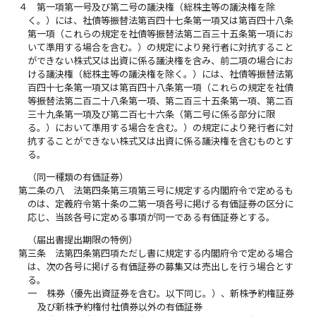
４
第一項第一号及び第二号の議決権（総株主等の議決権を除
く。）には、社債等振替法第百四十七条第一項又は第百四十八条
第一項（これらの規定を社債等振替法第二百三十五条第一項にお
いて準用する場合を含む。）の規定により発行者に対抗すること
ができない株式又は出資に係る議決権を含み、前二項の場合にお
ける議決権（総株主等の議決権を除く。）には、社債等振替法第
百四十七条第一項又は第百四十八条第一項（これらの規定を社債
等振替法第二百二十八条第一項、第二百三十五条第一項、第二百
三十九条第一項及び第二百七十六条（第二号に係る部分に限
る。）において準用する場合を含む。）の規定により発行者に対
抗することができない株式又は出資に係る議決権を含むものとす
る。
（同一種類の有価証券）
第二条の八
法第四条第三項第三号に規定する内閣府令で定めるも
のは、定義府令第十条の二第一項各号に掲げる有価証券の区分に
応じ、当該各号に定める事項が同一である有価証券とする。
（届出書提出期限の特例）
第三条
法第四条第四項ただし書に規定する内閣府令で定める場合
は、次の各号に掲げる有価証券の募集又は売出しを行う場合とす
る。
一
株券（優先出資証券を含む。以下同じ。）、新株予約権証券
及び新株予約権付社債券以外の有価証券