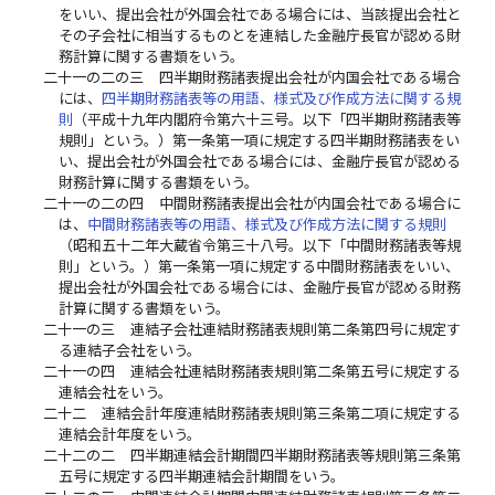
をいい、提出会社が外国会社である場合には、当該提出会社と
その子会社に相当するものとを連結した金融庁長官が認める財
務計算に関する書類をいう。
二十一の二の三
四半期財務諸表提出会社が内国会社である場合
には、
四半期財務諸表等の用語、様式及び作成方法に関する規
則
（平成十九年内閣府令第六十三号。以下「四半期財務諸表等
規則」という。）第一条第一項に規定する四半期財務諸表をい
い、提出会社が外国会社である場合には、金融庁長官が認める
財務計算に関する書類をいう。
二十一の二の四
中間財務諸表提出会社が内国会社である場合に
は、
中間財務諸表等の用語、様式及び作成方法に関する規則
（昭和五十二年大蔵省令第三十八号。以下「中間財務諸表等規
則」という。）第一条第一項に規定する中間財務諸表をいい、
提出会社が外国会社である場合には、金融庁長官が認める財務
計算に関する書類をいう。
二十一の三
連結子会社連結財務諸表規則第二条第四号に規定す
る連結子会社をいう。
二十一の四
連結会社連結財務諸表規則第二条第五号に規定する
連結会社をいう。
二十二
連結会計年度連結財務諸表規則第三条第二項に規定する
連結会計年度をいう。
二十二の二
四半期連結会計期間四半期財務諸表等規則第三条第
五号に規定する四半期連結会計期間をいう。