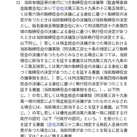
ロ
当該有価証券の発行につき取締役会の決議等（監査等委員
会設置会社において
会社法
第三百九十九条の十三第五項若し
くは第六項の取締役会の決議による委任に基づく取締役の決
定があつたときは当該取締役会の決議及び当該取締役の決定
とし、指名委員会等設置会社において同法第四百十六条第四
項の取締役会の決議による委任に基づく執行役の決定があつ
たときは当該取締役会の決議及び当該執行役の決定とする。
以下同じ。）若しくは株主総会の決議があつた場合における
当該取締役会の議事録（同法第三百七十条の規定により取締
役会の決議があつたものとみなされる場合にあつては、当該
場合に該当することを証する書面又は同法第三百九十九条の
十三第五項若しくは第六項の取締役会の決議による委任に基
づく取締役の決定があつたことを証する書面（当該取締役会
の議事録を含む。）若しくは同法第四百十六条第四項の取締
役会の決議による委任に基づく執行役の決定があつたことを
証する書面（当該取締役会の議事録を含む。）。以下同
じ。）の写し若しくは株主総会の議事録（同法第三百十九条
第一項の規定により株主総会の決議があつたものとみなされ
る場合には、当該場合に該当することを証する書面。以下同
じ。）の写し若しくは優先出資法第六条第一項に規定する行
政庁の認可（以下「行政庁の認可」という。）を受けたこと
を証する書面（
会社法
第三十二条に規定する発起人全員の同
意があつた場合には、当該同意があつたことを知るに足る書
面）又はこれらに類する書面