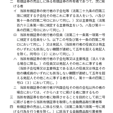
二
有価証券の売出しに係る有価証券の所有者であつて、次に掲
げる者
イ
当該有価証券の発行者の子会社等（法第二十九条の四第三
項に規定する子会社その他これに準ずる法人をいう。ハ及び
第十一条の四第二号ロにおいて同じ。）又は主要株主（法第
百六十三条第一項に規定する主要株主をいう。ハ及び第十一
条の四第二号ロにおいて同じ。）
ロ
当該有価証券の発行者の役員（法第二十一条第一項第一号
に規定する役員をいう。以下この号及び第十一条の四第二号
ロにおいて同じ。）又は発起人（当該発行者の役員又は株主
のいずれにも該当しない期間が連続して五年を超える発起人
を除く。同号ロ（２）において同じ。）
ハ
当該有価証券の発行者の子会社等又は主要株主（法人であ
る場合に限る。）の役員又は発起人その他これに準ずる者
（当該子会社等又は主要株主である法人の役員又は株主その
他の構成員のいずれにも該当しない期間が連続して五年を超
える発起人その他これに準ずる者を除く。第十一条の四第二
号ロ（３）において同じ。）
ニ
当該有価証券の発行者が外国会社その他の会社以外の者の
場合においては、イからハまでに掲げる者に類するもの
三
当該有価証券を他の者に取得させることを目的として前二号
に掲げる者から当該有価証券を取得した金融商品取引業者等
四
有価証券の売出しに係る引受人（法第二条第六項第一号に掲
げる行為を行う者を除く。）に該当する金融商品取引業者等