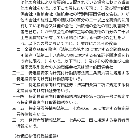
は他の会社により実質的に支配されている場合における当該
他の会社をいう。以下この号において同じ。）及び資本的関
係会社（当該会社（当該会社の特別利害関係者を含む。）が
他の会社の総株主等の議決権の百分の二十以上を実質的に所
有している場合又は他の会社（当該他の会社の特別利害関係
者を含む。）が当該会社の総株主等の議決権の百分の二十以
上を実質的に所有している場合における当該他の会社をい
う。以下この号において同じ。）並びにこれらの役員
ニ
金融商品取引業者（法第二条第九項に規定する金融商品取
引業者（法第二十八条第八項に規定する有価証券関連業を行
う者に限る。）をいう。以下同じ。）及びその役員並びに金
融商品取引業者の人的関係会社又は資本的関係会社
三十二
特定投資家向け売付け勧誘等法第二条第六項に規定する
特定投資家向け売付け勧誘等をいう。
三十三
特定投資家向け有価証券：法第四条第三項に規定する特
定投資家向け有価証券をいう。
三十四
特定投資家向け取得勧誘法第四条第三項第一号に規定す
る特定投資家向け取得勧誘をいう。
三十五
特定証券等情報法第二十七条の三十三に規定する特定証
券等情報をいう。
三十六
発行者等情報法第二十七条の三十四に規定する発行者等
情報をいう。
（有価証券信託受益証券）