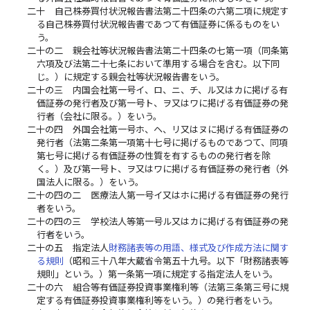
二十
自己株券買付状況報告書法第二十四条の六第二項に規定す
る自己株券買付状況報告書であつて有価証券に係るものをい
う。
二十の二
親会社等状況報告書法第二十四条の七第一項（同条第
六項及び法第二十七条において準用する場合を含む。以下同
じ。）に規定する親会社等状況報告書をいう。
二十の三
内国会社第一号イ、ロ、ニ、チ、ル又はカに掲げる有
価証券の発行者及び第一号ト、ヲ又はワに掲げる有価証券の発
行者（会社に限る。）をいう。
二十の四
外国会社第一号ホ、ヘ、リ又はヌに掲げる有価証券の
発行者（法第二条第一項第十七号に掲げるものであつて、同項
第七号に掲げる有価証券の性質を有するものの発行者を除
く。）及び第一号ト、ヲ又はワに掲げる有価証券の発行者（外
国法人に限る。）をいう。
二十の四の二
医療法人第一号イ又はホに掲げる有価証券の発行
者をいう。
二十の四の三
学校法人等第一号ル又はカに掲げる有価証券の発
行者をいう。
二十の五
指定法人
財務諸表等の用語、様式及び作成方法に関す
る規則
（昭和三十八年大蔵省令第五十九号。以下「財務諸表等
規則」という。）第一条第一項に規定する指定法人をいう。
二十の六
組合等有価証券投資事業権利等（法第三条第三号に規
定する有価証券投資事業権利等をいう。）の発行者をいう。