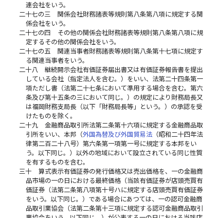
連会社をいう。
二十七の三
関係会社財務諸表等規則第八条第八項に規定する関
係会社をいう。
二十七の四
その他の関係会社財務諸表等規則第八条第八項に規
定するその他の関係会社をいう。
二十七の五
関連当事者財務諸表等規則第八条第十七項に規定す
る関連当事者をいう。
二十八
継続開示会社有価証券届出書又は有価証券報告書を提出
している会社（指定法人を含む。）をいい、法第二十四条第一
項ただし書（法第二十七条において準用する場合を含む。第六
条及び第十五条の三において同じ。）の規定により財務局長又
は福岡財務支局長（以下「財務局長等」という。）の承認を受
けたものを除く。
二十九
金融商品取引所法第二条第十六項に規定する金融商品取
引所をいい、本邦（
外国為替及び外国貿易法
（昭和二十四年法
律第二百二十八号）第六条第一項第一号に規定する本邦をい
う。以下同じ。）以外の地域において設立されている同じ性質
を有するものを含む。
三十
算式表示有価証券の発行価格又は売出価格を、一の金融商
品市場の一の日における最終価格（当該有価証券が店頭売買有
価証券（法第二条第八項第十号ハに規定する店頭売買有価証券
をいう。以下同じ。）である場合にあつては、一の認可金融商
品取引業協会（法第二条第十三項に規定する認可金融商品取引
業協会をいう。以下同じ。）が公表する一の日における当該店