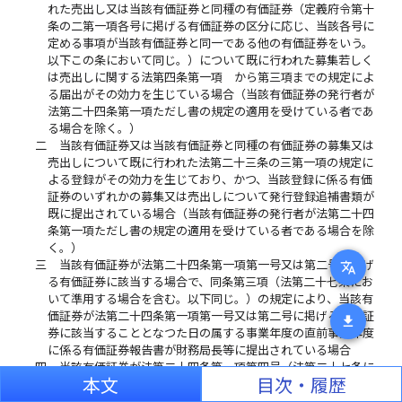
れた売出し又は当該有価証券と同種の有価証券（定義府令第十
条の二第一項各号に掲げる有価証券の区分に応じ、当該各号に
定める事項が当該有価証券と同一である他の有価証券をいう。
以下この条において同じ。）について既に行われた募集若しく
は売出しに関する法第四条第一項 から第三項までの規定によ
る届出がその効力を生じている場合（当該有価証券の発行者が
法第二十四条第一項ただし書の規定の適用を受けている者であ
る場合を除く。）
二
当該有価証券又は当該有価証券と同種の有価証券の募集又は
売出しについて既に行われた法第二十三条の三第一項の規定に
よる登録がその効力を生じており、かつ、当該登録に係る有価
証券のいずれかの募集又は売出しについて発行登録追補書類が
既に提出されている場合（当該有価証券の発行者が法第二十四
条第一項ただし書の規定の適用を受けている者である場合を除
く。）
三
当該有価証券が法第二十四条第一項第一号又は第二号に掲げ
translate
る有価証券に該当する場合で、同条第三項（法第二十七条にお
いて準用する場合を含む。以下同じ。）の規定により、当該有
価証券が法第二十四条第一項第一号又は第二号に掲げる有価証
download
券に該当することとなつた日の属する事業年度の直前事業年度
に係る有価証券報告書が財務局長等に提出されている場合
四
当該有価証券が法第二十四条第一項第四号（法第二十七条に
本文
目次・履歴
おいて準用する場合を含む。以下この号及び第十六条の三にお
いて同じ。）に掲げる有価証券に該当する場合で、同項の規定