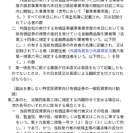
度の直前事業年度の末日及び直前事業年度の開始の日前二年以
内に開始した事業年度（次号において「基準事業年度」とい
う。）すべての末日において株主名簿に記載され、又は記録さ
れている者の数
二
外国会社の発行する有価証券基準事業年度の末日において当
該有価証券の保管の委託を受けている金融商品取引業者等（法
第三十四条に規定する金融商品取引業者等をいう。以下同
じ。）の有する当該有価証券の所有者の名簿に記載され、又は
記録されている者（非居住者（
外国為替及び外国貿易法
第六条
第一項第六号に規定する非居住者をいう。以下同じ。）を除
く。）の数
３
第一項各号に掲げる書類が日本語又は英語をもつて記載したも
のでないときは、その日本語又は英語による翻訳文を付さなけれ
ばならない。
（届出を要しない特定投資家向け有価証券の一般投資家向け勧
誘）
第二条の七
法第四条第三項に規定する内閣府令で定める場合は、
次の各号のいずれかに該当する場合とする。
一
当該特定投資家向け有価証券の発行者又はその役員（取締
役、監査役、執行役、理事若しくは監事又はこれらに準ずる者
をいう。第十九条第二項第一号ヲ（２）及び（３）において同
じ。）であり、かつ、当該発行者の総株主等の議決権の百分の