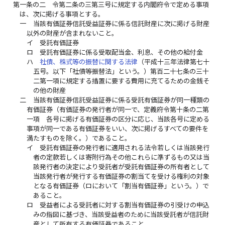
第一条の二
令第二条の三第三号に規定する内閣府令で定める事項
は、次に掲げる事項とする。
一
当該有価証券信託受益証券に係る信託財産に次に掲げる財産
以外の財産が含まれないこと。
イ
受託有価証券
ロ
受託有価証券に係る受取配当金、利息、その他の給付金
ハ
社債、株式等の振替に関する法律
（平成十三年法律第七十
五号。以下「社債等振替法」という。）第百二十七条の三十
二第一項に規定する措置に要する費用に充てるための金銭そ
の他の財産
二
当該有価証券信託受益証券に係る受託有価証券が同一種類の
有価証券（有価証券の発行者が同一で、定義府令第十条の二第
一項 各号に掲げる有価証券の区分に応じ、当該各号に定める
事項が同一である有価証券をいい、次に掲げるすべての要件を
満たすものを除く。）であること。
イ
受託有価証券の発行者に適用される法令若しくは当該発行
者の定款若しくは寄附行為その他これらに準ずるもの又は当
該発行者の決定により受託者が受託有価証券の所有者として
当該発行者が発行する有価証券の割当てを受ける権利の対象
となる有価証券（ロにおいて「割当有価証券」という。）で
あること。
ロ
受益者による受託者に対する割当有価証券の引受けの申込
みの指図に基づき、当該受益者のために当該受託者が信託財
産として所有する有価証券であること。