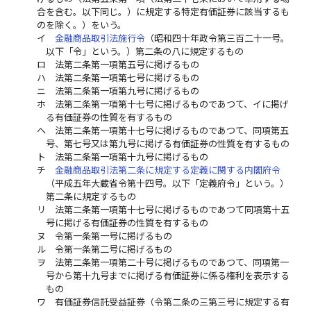
合を含む。以下同じ。）に規定する特定有価証券に該当するも
のを除く。）をいう。
イ
金融商品取引法施行令
（昭和四十年政令第三百二十一号。
以下「令」という。）第二条の八に規定するもの
ロ
法第二条第一項第五号に掲げるもの
ハ
法第二条第一項第七号に掲げるもの
ニ
法第二条第一項第九号に掲げるもの
ホ
法第二条第一項第十七号に掲げるものであつて、イに掲げ
る有価証券の性質を有するもの
ヘ
法第二条第一項第十七号に掲げるものであつて、同項第五
号、第七号又は第九号に掲げる有価証券の性質を有するもの
ト
法第二条第一項第十九号に掲げるもの
チ
金融商品取引法第二条に規定する定義に関する内閣府令
（平成五年大蔵省令第十四号。以下「定義府令」という。）
第二条に規定するもの
リ
法第二条第一項第十七号に掲げるものであつて同項第十五
号に掲げる有価証券の性質を有するもの
ヌ
令第一条第一号に掲げるもの
ル
令第一条第二号に掲げるもの
ヲ
法第二条第一項第二十号に掲げるものであつて、同項第一
号から第十九号までに掲げる有価証券に係る権利を表示する
もの
ワ
有価証券信託受益証券（令第二条の三第三号に規定する有