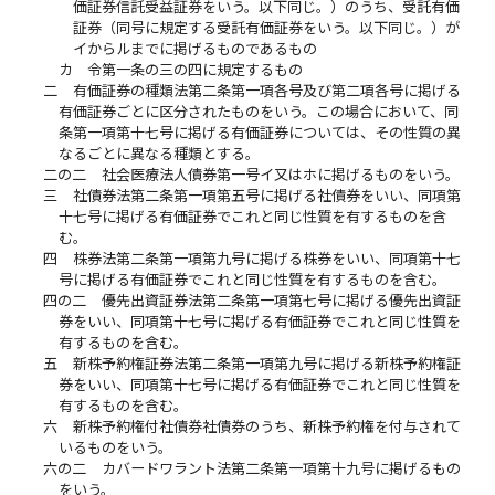
価証券信託受益証券をいう。以下同じ。）のうち、受託有価
証券（同号に規定する受託有価証券をいう。以下同じ。）が
イからルまでに掲げるものであるもの
カ
令第一条の三の四に規定するもの
二
有価証券の種類法第二条第一項各号及び第二項各号に掲げる
有価証券ごとに区分されたものをいう。この場合において、同
条第一項第十七号に掲げる有価証券については、その性質の異
なるごとに異なる種類とする。
二の二
社会医療法人債券第一号イ又はホに掲げるものをいう。
三
社債券法第二条第一項第五号に掲げる社債券をいい、同項第
十七号に掲げる有価証券でこれと同じ性質を有するものを含
む。
四
株券法第二条第一項第九号に掲げる株券をいい、同項第十七
号に掲げる有価証券でこれと同じ性質を有するものを含む。
四の二
優先出資証券法第二条第一項第七号に掲げる優先出資証
券をいい、同項第十七号に掲げる有価証券でこれと同じ性質を
有するものを含む。
五
新株予約権証券法第二条第一項第九号に掲げる新株予約権証
券をいい、同項第十七号に掲げる有価証券でこれと同じ性質を
有するものを含む。
六
新株予約権付社債券社債券のうち、新株予約権を付与されて
いるものをいう。
六の二
カバードワラント法第二条第一項第十九号に掲げるもの
をいう。