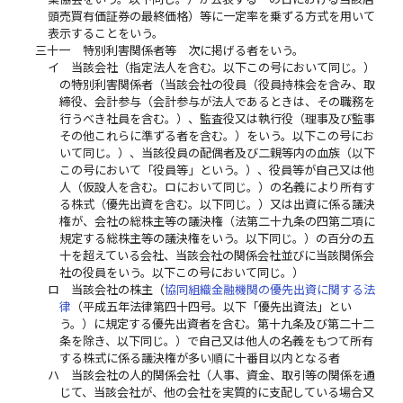
頭売買有価証券の最終価格）等に一定率を乗ずる方式を用いて
表示することをいう。
三十一
特別利害関係者等 次に掲げる者をいう。
イ
当該会社（指定法人を含む。以下この号において同じ。）
の特別利害関係者（当該会社の役員（役員持株会を含み、取
締役、会計参与（会計参与が法人であるときは、その職務を
行うべき社員を含む。）、監査役又は執行役（理事及び監事
その他これらに準ずる者を含む。）をいう。以下この号にお
いて同じ。）、当該役員の配偶者及び二親等内の血族（以下
この号において「役員等」という。）、役員等が自己又は他
人（仮設人を含む。ロにおいて同じ。）の名義により所有す
る株式（優先出資を含む。以下同じ。）又は出資に係る議決
権が、会社の総株主等の議決権（法第二十九条の四第二項に
規定する総株主等の議決権をいう。以下同じ。）の百分の五
十を超えている会社、当該会社の関係会社並びに当該関係会
社の役員をいう。以下この号において同じ。）
ロ
当該会社の株主（
協同組織金融機関の優先出資に関する法
律
（平成五年法律第四十四号。以下「優先出資法」とい
う。）に規定する優先出資者を含む。第十九条及び第二十二
条を除き、以下同じ。）で自己又は他人の名義をもつて所有
する株式に係る議決権が多い順に十番目以内となる者
ハ
当該会社の人的関係会社（人事、資金、取引等の関係を通
じて、当該会社が、他の会社を実質的に支配している場合又