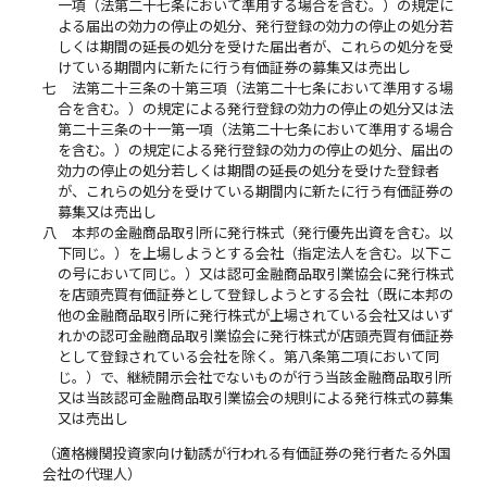
一項（法第二十七条において準用する場合を含む。）の規定に
よる届出の効力の停止の処分、発行登録の効力の停止の処分若
しくは期間の延長の処分を受けた届出者が、これらの処分を受
けている期間内に新たに行う有価証券の募集又は売出し
七
法第二十三条の十第三項（法第二十七条において準用する場
合を含む。）の規定による発行登録の効力の停止の処分又は法
第二十三条の十一第一項（法第二十七条において準用する場合
を含む。）の規定による発行登録の効力の停止の処分、届出の
効力の停止の処分若しくは期間の延長の処分を受けた登録者
が、これらの処分を受けている期間内に新たに行う有価証券の
募集又は売出し
八
本邦の金融商品取引所に発行株式（発行優先出資を含む。以
下同じ。）を上場しようとする会社（指定法人を含む。以下こ
の号において同じ。）又は認可金融商品取引業協会に発行株式
を店頭売買有価証券として登録しようとする会社（既に本邦の
他の金融商品取引所に発行株式が上場されている会社又はいず
れかの認可金融商品取引業協会に発行株式が店頭売買有価証券
として登録されている会社を除く。第八条第二項において同
じ。）で、継続開示会社でないものが行う当該金融商品取引所
又は当該認可金融商品取引業協会の規則による発行株式の募集
又は売出し
（適格機関投資家向け勧誘が行われる有価証券の発行者たる外国
会社の代理人）