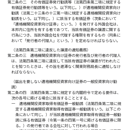
第二条の二
その有価証券発行勧誘等（法第四条第二項に規定する
有価証券発行勧誘等をいう。以下同じ。）が適格機関投資家向け
勧誘（法第二十三条の十三第一項に規定する適格機関投資家向け
勧誘をいう。以下同じ。）に該当する有価証券（次条において
「適格機関投資家向け証券」という。）を発行する外国会社は、
本邦内に住所を有する者であつて、当該有価証券の譲渡に関する
行為につき、当該外国会社を代理する権限を有するもの（同条に
おいて「発行者の代理人」という。）を定めなければならない。
（法第四条第二項に違反した譲渡の通知義務）
第二条の三
適格機関投資家向け証券の発行者及び発行者の代理人
は、法第四条第二項に違反して当該有価証券の譲渡が行われたこ
とを知つたときは、その旨を遅滞なく関東財務局長に通知しなけ
ればならない。
（届出を要しない適格機関投資家向け証券の一般投資家向け勧
誘）
第二条の四
法第四条第二項に規定する内閣府令で定める要件は、
次の各号に掲げる場合に該当することとする。
一
適格機関投資家取得有価証券一般勧誘（法第四条第二項に規
定する適格機関投資家取得有価証券一般勧誘をいう。以下この
条において同じ。）が当該適格機関投資家取得有価証券一般勧
誘に係る有価証券（令第一条の四第一号に掲げる有価証券に限
る。）の発行者である会社に対して行われる場合