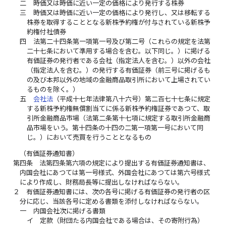
二
時価又は時価に近い一定の価格により発行する株券
三
時価又は時価に近い一定の価格により発行し、又は移転する
株券を取得することとなる新株予約権が付与されている新株予
約権付社債券
四
法第二十四条第一項第一号及び第二号（これらの規定を法第
二十七条において準用する場合を含む。以下同じ。）に掲げる
有価証券の発行者である会社（指定法人を含む。）以外の会社
（指定法人を含む。）の発行する有価証券（前三号に掲げるも
の及び本邦以外の地域の金融商品取引所において上場されてい
るものを除く。）
五
会社法
（平成十七年法律第八十六号）第二百七十七条に規定
する新株予約権無償割当てに係る新株予約権証券であつて、取
引所金融商品市場（法第二条第十七項に規定する取引所金融商
品市場をいう。第十四条の十四の二第一項第一号において同
じ。）において売買を行うこととなるもの
（有価証券通知書）
第四条
法第四条第六項の規定により提出する有価証券通知書は、
内国会社にあつては第一号様式、外国会社にあつては第六号様式
により作成し、財務局長等に提出しなければならない。
２
有価証券通知書には、次の各号に掲げる有価証券の発行者の区
分に応じ、当該各号に定める書類を添付しなければならない。
一
内国会社次に掲げる書類
イ
定款（財団たる内国会社である場合は、その寄附行為）