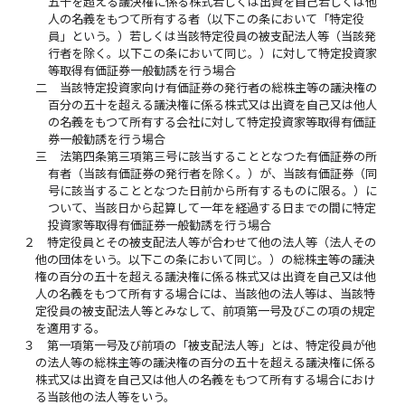
五十を超える議決権に係る株式若しくは出資を自己若しくは他
人の名義をもつて所有する者（以下この条において「特定役
員」という。）若しくは当該特定役員の被支配法人等（当該発
行者を除く。以下この条において同じ。）に対して特定投資家
等取得有価証券一般勧誘を行う場合
二
当該特定投資家向け有価証券の発行者の総株主等の議決権の
百分の五十を超える議決権に係る株式又は出資を自己又は他人
の名義をもつて所有する会社に対して特定投資家等取得有価証
券一般勧誘を行う場合
三
法第四条第三項第三号に該当することとなつた有価証券の所
有者（当該有価証券の発行者を除く。）が、当該有価証券（同
号に該当することとなつた日前から所有するものに限る。）に
ついて、当該日から起算して一年を経過する日までの間に特定
投資家等取得有価証券一般勧誘を行う場合
２
特定役員とその被支配法人等が合わせて他の法人等（法人その
他の団体をいう。以下この条において同じ。）の総株主等の議決
権の百分の五十を超える議決権に係る株式又は出資を自己又は他
人の名義をもつて所有する場合には、当該他の法人等は、当該特
定役員の被支配法人等とみなして、前項第一号及びこの項の規定
を適用する。
３
第一項第一号及び前項の「被支配法人等」とは、特定役員が他
の法人等の総株主等の議決権の百分の五十を超える議決権に係る
株式又は出資を自己又は他人の名義をもつて所有する場合におけ
る当該他の法人等をいう。