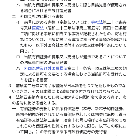
ハ
当該有価証券の募集又は売出しに際し目論見書が使用され
る場合における当該目論見書
二
外国会社次に掲げる書類
イ
前号に定める書類（定款については、
会社法
第二十七条各
号又は
医療法
（昭和二十三年法律第二百五号）第四十四条第
二項に掲げる事項に相当する事項が記載されたもの、寄附行
為については、同項に掲げる事項に相当する事項が記載され
たもの。以下外国会社の添付する定款又は寄附行為について
同じ。）
ロ
当該有価証券の募集又は売出しが適法であることについて
の法律専門家の法律意見書
ハ
外国為替及び外国貿易法
第二十一条第一項又は第二項の規
定による許可を必要とする場合における当該許可を受けたこ
とを証する書面
３
前項第二号ロに掲げる書類が日本語をもつて記載したものでな
いときは、その日本語による翻訳文を付さなければならない。
４
法第四条第六項ただし書に規定する内閣府令で定める者は、次
の各号に掲げる者とする。
一
有価証券の売出しに係る有価証券（株券、新株予約権証券、
新株予約権が付されている有価証券若しくは株券に転換し得る
有価証券又は法第二条第一項第十七号に掲げる有価証券のうち
これらの有価証券の性質を有するものに限る。以下この項にお
いて同じ。）の所有者である当該有価証券の発行者