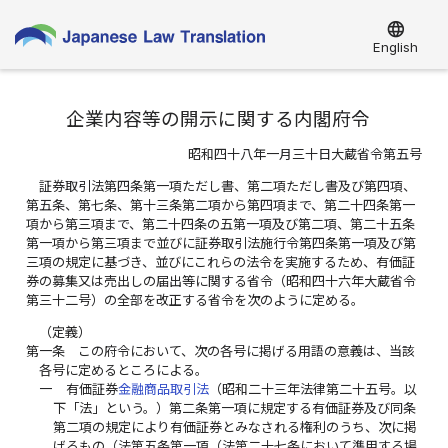
language
English
企業内容等の開示に関する内閣府令
昭和四十八年一月三十日大蔵省令第五号
証券取引法第四条第一項ただし書、第二項ただし書及び第四項、
第五条、第七条、第十三条第二項から第四項まで、第二十四条第一
項から第三項まで、第二十四条の五第一項及び第二項、第二十五条
第一項から第三項まで並びに証券取引法施行令第四条第一項及び第
三項の規定に基づき、並びにこれらの法令を実施するため、有価証
券の募集又は売出しの届出等に関する省令（昭和四十六年大蔵省令
第三十二号）の全部を改正する省令を次のように定める。
（定義）
第一条
この府令において、次の各号に掲げる用語の意義は、当該
各号に定めるところによる。
一
有価証券
金融商品取引法
（昭和二十三年法律第二十五号。以
下「法」という。）第二条第一項に規定する有価証券及び同条
第二項の規定により有価証券とみなされる権利のうち、次に掲
げるもの（法第五条第一項（法第二十七条において準用する場