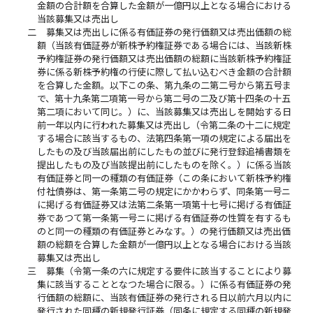
金額の合計額を合算した金額が一億円以上となる場合における
当該募集又は売出し
二
募集又は売出しに係る有価証券の発行価額又は売出価額の総
額（当該有価証券が新株予約権証券である場合には、当該新株
予約権証券の発行価額又は売出価額の総額に当該新株予約権証
券に係る新株予約権の行使に際して払い込むべき金額の合計額
を合算した金額。以下この条、第九条の二第二号から第五号ま
で、第十九条第二項第一号から第二号の二及び第十四条の十五
第二項において同じ。）に、当該募集又は売出しを開始する日
前一年以内に行われた募集又は売出し（令第二条の十二に規定
する場合に該当するもの、法第四条第一項の規定による届出を
したもの及び当該届出前にしたもの並びに発行登録追補書類を
提出したもの及び当該提出前にしたものを除く。）に係る当該
有価証券と同一の種類の有価証券（この条において新株予約権
付社債券は、第一条第二号の規定にかかわらず、同条第一号ニ
に掲げる有価証券又は法第二条第一項第十七号に掲げる有価証
券であつて第一条第一号ニに掲げる有価証券の性質を有するも
のと同一の種類の有価証券とみなす。）の発行価額又は売出価
額の総額を合算した金額が一億円以上となる場合における当該
募集又は売出し
三
募集（令第一条の六に規定する要件に該当することにより募
集に該当することとなつた場合に限る。）に係る有価証券の発
行価額の総額に、当該有価証券の発行される日以前六月以内に
発行された同種の新規発行証券（同条に規定する同種の新規発