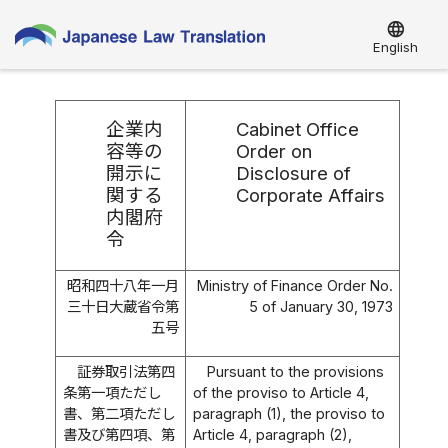
language
English
企業内
Cabinet Office
容等の
Order on
開示に
Disclosure of
関する
Corporate Affairs
内閣府
令
昭和四十八年一月
Ministry of Finance Order No.
三十日大蔵省令第
5 of January 30, 1973
五号
証券取引法第四
Pursuant to the provisions
条第一項ただし
of the proviso to Article 4,
書、第二項ただし
paragraph (1), the proviso to
書及び第四項、第
Article 4, paragraph (2),