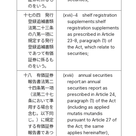
のをいう。
十七の四
発行
(xvii)-4
shelf registration
登録追補書類
supplements:shelf
法第二十三条
registration supplements
の八第一項に
as prescribed in Article
規定する発行
23-8, paragraph (1) of
登録追補書類
the Act, which relate to
であつて有価
securities;
証券に係るも
のをいう。
十八
有価証券
(xviii)
annual securities
報告書法第二
report:an annual
十四条第一項
securities report as
（法第二十七
prescribed in Article 24,
条において準
paragraph (1) of the Act
用する場合を
(including as applied
含む。以下同
mutatis mutandis
じ。）に規定
pursuant to Article 27 of
する有価証券
the Act; the same
報告書であつ
applies hereinafter),