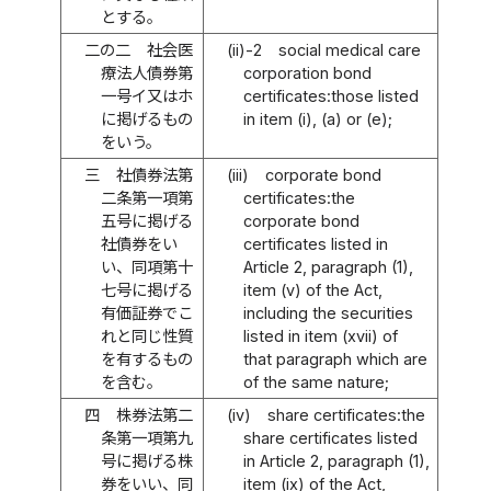
とする。
二の二
社会医
(ii)-2
social medical care
療法人債券第
corporation bond
一号イ又はホ
certificates:those listed
に掲げるもの
in item (i), (a) or (e);
をいう。
三
社債券法第
(iii)
corporate bond
二条第一項第
certificates:the
五号に掲げる
corporate bond
社債券をい
certificates listed in
い、同項第十
Article 2, paragraph (1),
七号に掲げる
item (v) of the Act,
有価証券でこ
including the securities
れと同じ性質
listed in item (xvii) of
を有するもの
that paragraph which are
を含む。
of the same nature;
四
株券法第二
(iv)
share certificates:the
条第一項第九
share certificates listed
号に掲げる株
in Article 2, paragraph (1),
券をいい、同
item (ix) of the Act,