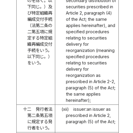
のを除く。以
secondary distribution of
下同じ。）及
securities prescribed in
び特定組織再
Article 2, paragraph (4)
編成交付手続
of the Act; the same
（法第二条の
applies hereinafter), and
二第五項に規
specified procedures
定する特定組
relating to securities
織再編成交付
delivery for
手続をいう。
reorganization (meaning
以下同じ。）
specified procedures
をいう。
relating to securities
delivery for
reorganization as
prescribed in Article 2-2,
paragraph (5) of the Act;
the same applies
hereinafter);
十二
発行者法
(xii)
issuer:an issuer as
第二条第五項
prescribed in Article 2,
に規定する発
paragraph (5) of the Act;
行者をいう。