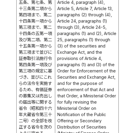
五条、第七条、第
Article 4, paragraph (4),
十三条第二項から
Article 5, Article 7, Article 13,
第四項まで、第二
paragraphs (2) through (4),
十四条第一項から
Article 24, paragraphs (1)
第三項まで、第二
through (3), Article 24-5,
十四条の五第一項
paragraphs (1) and (2), Article
及び第二項、第二
25, paragraphs (1) through
十五条第一項から
(3) of the securities and
第三項まで並びに
Exchange Act, and the
証券取引法施行令
provisions of Article 4,
第四条第一項及び
paragraphs (1) and (3) of the
第三項の規定に基
Order for Enforcement of the
づき、並びにこれ
Securities and Exchange Act,
らの法令を実施す
and for the purpose of
るため、有価証券
enforcement of that Act and
の募集又は売出し
that Order, a Ministerial Order
の届出等に関する
for fully revising the
省令（昭和四十六
Ministerial Order on
年大蔵省令第三十
Notification of the Public
二号）の全部を改
Offering or Secondary
正する省令を次の
Distribution of Securities