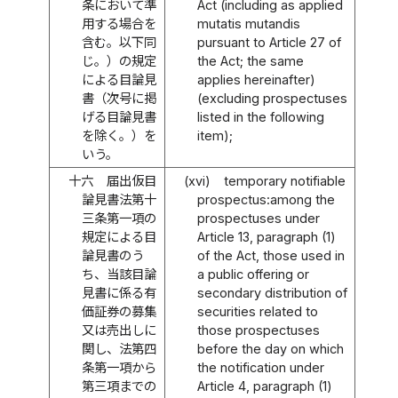
条において準
Act (including as applied
用する場合を
mutatis mutandis
含む。以下同
pursuant to Article 27 of
じ。）の規定
the Act; the same
による目論見
applies hereinafter)
書（次号に掲
(excluding prospectuses
げる目論見書
listed in the following
を除く。）を
item);
いう。
十六
届出仮目
(xvi)
temporary notifiable
論見書法第十
prospectus:among the
三条第一項の
prospectuses under
規定による目
Article 13, paragraph (1)
論見書のう
of the Act, those used in
ち、当該目論
a public offering or
見書に係る有
secondary distribution of
価証券の募集
securities related to
又は売出しに
those prospectuses
関し、法第四
before the day on which
条第一項から
the notification under
第三項までの
Article 4, paragraph (1)