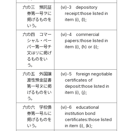
六の三
預託証
(vi)-3
depository
券第一号ヲに
receipt:those listed in
掲げるものを
item (i), (l);
いう。
六の四
コマー
(vi)-4
commercial
シャル・ペー
papers:those listed in
パー第一号チ
item (i), (h) or (i);
又はリに掲げ
るものをい
う。
六の五
外国譲
(vi)-5
foreign negotiable
渡性預金証書
certificates of
第一号ヌに掲
deposit:those listed in
げるものをい
item (i), (j);
う。
六の六
学校債
(vi)-6
educational
券第一号ルに
institution bond
掲げるものを
certificates:those listed
いう。
in item (i), (k);