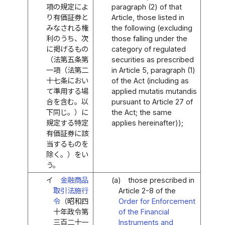
項の規定によ
paragraph (2) of that
り有価証券と
Article, those listed in
みなされる権
the following (excluding
利のうち、次
those falling under the
に掲げるもの
category of regulated
（法第五条第
securities as prescribed
一項（法第二
in Article 5, paragraph (1)
十七条におい
of the Act (including as
て準用する場
applied mutatis mutandis
合を含む。以
pursuant to Article 27 of
下同じ。）に
the Act; the same
規定する特定
applies hereinafter));
有価証券に該
当するものを
除く。）をい
う。
イ
金融商品
(a)
those prescribed in
取引法施行
Article 2-8 of the
令
（昭和四
Order for Enforcement
十年政令第
of the Financial
三百二十一
Instruments and