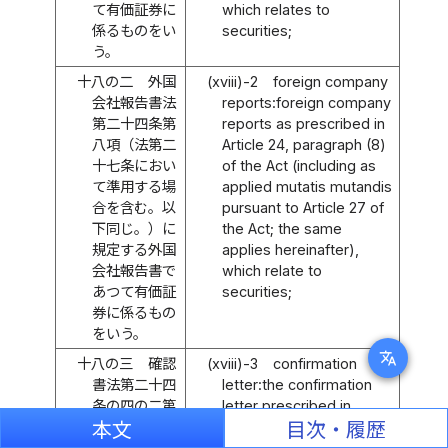
て有価証券に
which relates to
係るものをい
securities;
う。
十八の二
外国
(xviii)-2
foreign company
会社報告書法
reports:foreign company
第二十四条第
reports as prescribed in
八項（法第二
Article 24, paragraph (8)
十七条におい
of the Act (including as
て準用する場
applied mutatis mutandis
合を含む。以
pursuant to Article 27 of
下同じ。）に
the Act; the same
規定する外国
applies hereinafter),
会社報告書で
which relate to
あつて有価証
securities;
券に係るもの
をいう。
translate
十八の三
確認
(xviii)-3
confirmation
書法第二十四
letter:the confirmation
条の四の二第
letter prescribed in
一項（法第二
Article 24-4-2,
本文
目次・履歴
十四条の四の
paragraph (1) of the Act