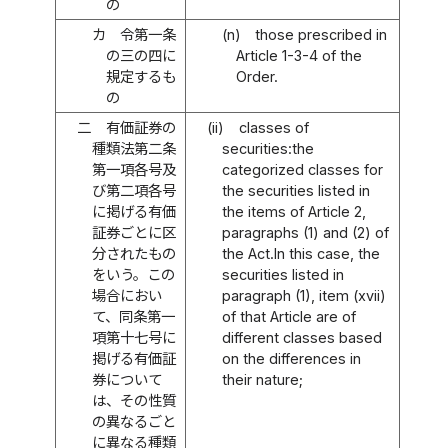
の
カ
令第一条
(n)
those prescribed in
の三の四に
Article 1-3-4 of the
規定するも
Order.
の
二
有価証券の
(ii)
classes of
種類法第二条
securities:the
第一項各号及
categorized classes for
び第二項各号
the securities listed in
に掲げる有価
the items of Article 2,
証券ごとに区
paragraphs (1) and (2) of
分されたもの
the Act.In this case, the
をいう。この
securities listed in
場合におい
paragraph (1), item (xvii)
て、同条第一
of that Article are of
項第十七号に
different classes based
掲げる有価証
on the differences in
券について
their nature;
は、その性質
の異なるごと
に異なる種類