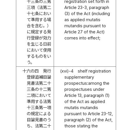
十三条の三第
registration set forth in
三項（法第二
Article 23-3, paragraph
十七条におい
(3) of the Act (including
て準用する場
as applied mutatis
合を含む。）
mutandis pursuant to
に規定する発
Article 27 of the Act)
行登録が効力
comes into effect;
を生じる日前
において使用
するものをい
う。
十六の四
発行
(xvi)-4
shelf registration
登録追補目論
supplementary
見書法第二十
prospectus:among the
三条の十二第
prospectuses under
二項において
Article 13, paragraph (1)
準用する法第
of the Act as applied
十三条第一項
mutatis mutandis
の規定による
pursuant to Article 23-12,
目論見書のう
paragraph (2) of the Act,
ち、法第二十
those stating the