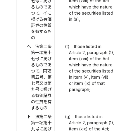
七号に掲げ
item (xvii) of the Act
るものであ
which have the nature
つて、イに
of the securities listed
掲げる有価
in (a);
証券の性質
を有するも
の
ヘ
法第二条
(f)
those listed in
第一項第十
Article 2, paragraph (1),
七号に掲げ
item (xvii) of the Act
るものであ
which have the nature
つて、同項
of the securities listed
第五号、第
in item (v), item (vii),
七号又は第
or item (ix) of that
九号に掲げ
paragraph;
る有価証券
の性質を有
するもの
ト
法第二条
(g)
those listed in
第一項第十
Article 2, paragraph (1),
九号に掲げ
item (xix) of the Act;