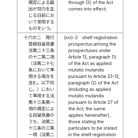
規定による届
through (3) of the Act
出が効力を生
comes into effect;
じる日前にお
いて使用する
ものをいう。
十六の二
発行
(xvi)-2
shelf registration
登録目論見書
prospectus:among the
法第二十三条
prospectuses under
の十二第二項
Article 13, paragraph (1)
（法第二十七
of the Act as applied
条において準
mutatis mutandis
用する場合を
pursuant to Article 23-12,
含む。以下同
paragraph (2) of the Act
じ。）におい
(including as applied
て準用する法
mutatis mutandis
第十三条第一
pursuant to Article 27 of
項の規定によ
the Act; the same
る目論見書の
applies hereinafter),
うち、法第二
those stating the
十三条の三第
particulars to be stated
一項（法第二
in the shelf registration