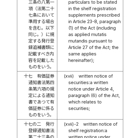
三条の八第一
particulars to be stated
項（法第二十
in the shelf registration
七条において
supplements prescribed
準用する場合
in Article 23-8, paragraph
を含む。以下
(1) of the Act (including
同じ。）に規
as applied mutatis
定する発行登
mutandis pursuant to
録追補書類に
Article 27 of the Act; the
記載すべき内
same applies
容を記載した
hereinafter);
ものをいう。
十七
有価証券
(xvii)
written notice of
通知書法第四
securities:a written
条第六項の規
notice under Article 4,
定による通知
paragraph (6) of the Act,
書であつて有
which relates to
価証券に係る
securities;
ものをいう。
十七の二
発行
(xvii)-2
written notice of
登録通知書法
shelf registration:a
第二十三条の
written notice under