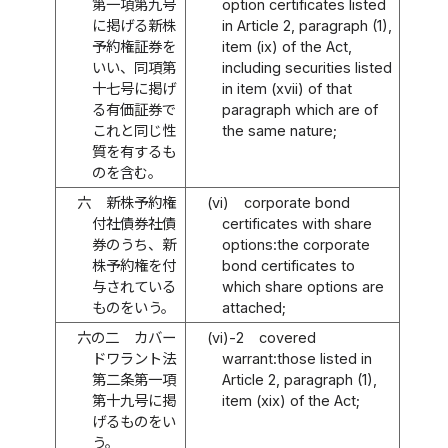
第一項第九号
option certificates listed
に掲げる新株
in Article 2, paragraph (1),
予約権証券を
item (ix) of the Act,
いい、同項第
including securities listed
十七号に掲げ
in item (xvii) of that
る有価証券で
paragraph which are of
これと同じ性
the same nature;
質を有するも
のを含む。
六
新株予約権
(vi)
corporate bond
付社債券社債
certificates with share
券のうち、新
options:the corporate
株予約権を付
bond certificates to
与されている
which share options are
ものをいう。
attached;
六の二
カバー
(vi)-2
covered
ドワラント法
warrant:those listed in
第二条第一項
Article 2, paragraph (1),
第十九号に掲
item (xix) of the Act;
げるものをい
う。