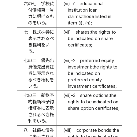
六の七
学校貸
(vi)-7
educational
付債権第一号
institution loan
カに掲げるも
claims:those listed in
のをいう。
item (i), (n);
七
株式株券に
(vii)
shares:the rights to
表示されるべ
be indicated on share
き権利をい
certificates;
う。
七の二
優先出
(vii)-2
preferred equity
資優先出資証
investment:the rights to
券に表示され
be indicated on
るべき権利を
preferred equity
いう。
investment certificates;
七の三
新株予
(vii)-3
share options:the
約権新株予約
rights to be indicated on
権証券に表示
share option certificates;
されるべき権
利をいう。
八
社債社債券
(viii)
corporate bonds:the
に表示される
rights to be indicated on