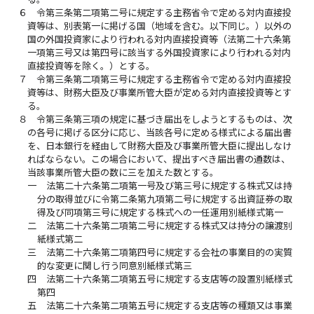
６
令第三条第二項第二号に規定する主務省令で定める対内直接投
資等は、別表第一に掲げる国（地域を含む。以下同じ。）以外の
国の外国投資家により行われる対内直接投資等（法第二十六条第
一項第三号又は第四号に該当する外国投資家により行われる対内
直接投資等を除く。）とする。
７
令第三条第二項第三号に規定する主務省令で定める対内直接投
資等は、財務大臣及び事業所管大臣が定める対内直接投資等とす
る。
８
令第三条第三項の規定に基づき届出をしようとするものは、次
の各号に掲げる区分に応じ、当該各号に定める様式による届出書
を、日本銀行を経由して財務大臣及び事業所管大臣に提出しなけ
ればならない。この場合において、提出すべき届出書の通数は、
当該事業所管大臣の数に三を加えた数とする。
一
法第二十六条第二項第一号及び第三号に規定する株式又は持
分の取得並びに令第二条第九項第二号に規定する出資証券の取
得及び同項第三号に規定する株式への一任運用別紙様式第一
二
法第二十六条第二項第二号に規定する株式又は持分の譲渡別
紙様式第二
三
法第二十六条第二項第四号に規定する会社の事業目的の実質
的な変更に関し行う同意別紙様式第三
四
法第二十六条第二項第五号に規定する支店等の設置別紙様式
第四
五
法第二十六条第二項第五号に規定する支店等の種類又は事業