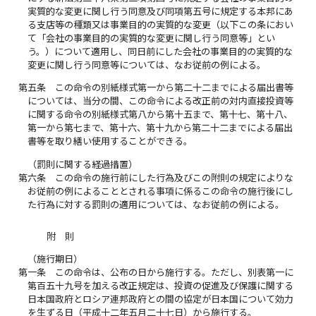
実質的な変更に関し行う同意及び同項第五号に規定する本邦にあ
る支店等の種類又は事業目的の実質的な変更（以下この条におい
て「会社の事業目的の実質的な変更に関し行う同意等」とい
う。）について適用し、同日前にした会社の事業目的の実質的な
変更に関し行う同意等については、なお従前の例による。
第五条
この命令の別紙様式第一から第二十二までによる届出書等
については、当分の間、この命令による改正前の対内直接投資等
に関する命令の別紙様式第八から第十五まで、第十七、第十八、
第一から第七まで、第十六、第十九から第二十二までによる届出
書等を取り繕い使用することができる。
（罰則に関する経過措置）
第六条
この命令の施行前にした行為及びこの附則の規定によりな
お従前の例によることとされる事項に係るこの命令の施行後にし
た行為に対する罰則の適用については、なお従前の例による。
附 則
（施行期日）
第一条
この命令は、公布の日から施行する。ただし、別表第一に
第百五十九号を加える改正規定は、投資の促進及び保護に関する
日本国政府とロシア連邦政府との間の協定が日本国について効力
を生ずる日（平成十二年五月二十七日）から施行する。