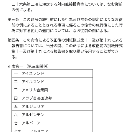
二十六条第二項に規定する対内直接投資等については、なお従前
の例による。
第三条
この命令の施行前にした行為及び前条の規定によりなお従
前の例によることとされる事項に係るこの命令の施行後にした行
為に対する罰則の適用については、なお従前の例による。
第四条
この命令による改正後の別紙様式第十一及び第十九による
報告書については、当分の間、この命令による改正前の別紙様式
第十一及び第十九による報告書を取り繕い使用することができ
る。
別表第一
（第三条関係）
一 アイスランド
二 アイルランド
三 アメリカ合衆国
四 アラブ首長国連邦
五 アルジェリア
六 アルゼンチン
七 アルバニア
七の二 アルメニア