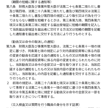
（期間の短縮に関する通知等）
第八条
財務大臣及び事業所管大臣が法第二十七条第二項ただし書
及び第四項、法第二十八条第二項ただし書及び第四項又は法第三
十条第二項ただし書及び第四項の規定により取引又は行為を行つ
てはならない期間を短縮するときは、第三条第九項、第四条第六
項又は第五条第三項に規定する届出受理証に短縮の期間を記入し
て当該届出受理証を届出者に交付する方法又は短縮の期間を記載
した通知書を届出者に交付する方法により行うものとする。
（勧告又は命令の取消しの通知）
第九条
財務大臣及び事業所管大臣は、法第二十七条第十一項の規
定に基づき、同条第七項の規定により対内直接投資等に係る内容
の変更の勧告を応諾する旨の通知をしたもの又は同条第十項の規
定により対内直接投資等に係る内容の変更を命じられたものに対
し、当該勧告又は命令の全部又は一部を取り消すときは、当該応
諾する旨の通知をしたもの又は当該内容の変更を命じられたもの
に対し、当該取消しの内容を記載した通知書を交付する方法によ
り行うものとする。
２
前項の規定は、法第二十八条第七項又は法第三十条第七項にお
いて準用する法第二十七条第十一項の規定に基づき令第四条第九
項又は令第五条第七項に規定する勧告又は命令の全部又は一部を
取り消すときについて準用する。
（立入検査又は質問を行う職員の身分を示す証票）