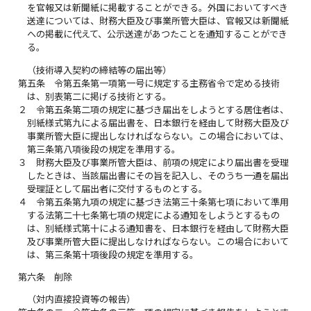
を官報又は新聞紙に掲載することができる。外国においてすべき
送達については、財務大臣及び事業所管大臣は、官報又は新聞紙
への掲載に代えて、公示送達があつたことを通知することができ
る。
（技術導入契約の締結等の届出等）
第五条
令第五条第一項第一号に規定する主務省令で定める技術
は、別表第二に掲げる技術とする。
２
令第五条第二項の規定に基づき届出をしようとする居住者は、
別紙様式第九による届出書を、日本銀行を経由して財務大臣及び
事業所管大臣に提出しなければならない。この場合においては、
第三条第八項後段の規定を準用する。
３
財務大臣及び事業所管大臣は、前項の規定により届出書を受理
したときは、当該届出書にその旨を記入し、そのうち一通を届出
受理証として届出者に交付するものとする。
４
令第五条第九項の規定に基づき法第三十条第七項において準用
する法第二十七条第七項の規定による通知をしようとするもの
は、別紙様式第十による通知書を、日本銀行を経由して財務大臣
及び事業所管大臣に提出しなければならない。この場合において
は、第三条第十項後段の規定を準用する。
第六条
削除
（対内直接投資等の報告）