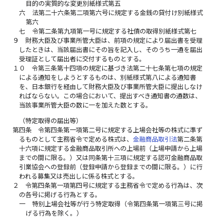
目的の実質的な変更別紙様式第五
六
法第二十六条第二項第六号に規定する金銭の貸付け別紙様式
第六
七
令第二条第九項第一号に規定する社債の取得別紙様式第七
９
財務大臣及び事業所管大臣は、前項の規定により届出書を受理
したときは、当該届出書にその旨を記入し、そのうち一通を届出
受理証として届出者に交付するものとする。
１０
令第三条第十四項の規定に基づき法第二十七条第七項の規定
による通知をしようとするものは、別紙様式第八による通知書
を、日本銀行を経由して財務大臣及び事業所管大臣に提出しなけ
ればならない。この場合において、提出すべき通知書の通数は、
当該事業所管大臣の数に一を加えた数とする。
（特定取得の届出等）
第四条
令第四条第一項第二号に規定する上場会社等の株式に準ず
るものとして主務省令で定める株式は、
金融商品取引法
第二条第
十六項に規定する金融商品取引所への上場前（上場申請から上場
までの間に限る。）又は同条第十三項に規定する認可金融商品取
引業協会への登録前（登録申請から登録までの間に限る。）に行
われる募集又は売出しに係る株式とする。
２
令第四条第一項第四号に規定する主務省令で定める行為は、次
の各号に掲げる行為とする。
一
特別上場会社等が行う特定取得（令第四条第一項第三号に掲
げる行為を除く。）