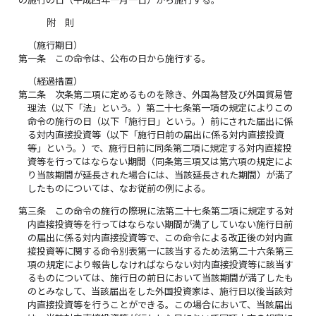
附 則
（施行期日）
第一条
この命令は、公布の日から施行する。
（経過措置）
第二条
次条第二項に定めるものを除き、外国為替及び外国貿易管
理法（以下「法」という。）第二十七条第一項の規定によりこの
命令の施行の日（以下「施行日」という。）前にされた届出に係
る対内直接投資等（以下「施行日前の届出に係る対内直接投資
等」という。）で、施行日前に同条第二項に規定する対内直接投
資等を行ってはならない期間（同条第三項又は第六項の規定によ
り当該期間が延長された場合には、当該延長された期間）が満了
したものについては、なお従前の例による。
第三条
この命令の施行の際現に法第二十七条第二項に規定する対
内直接投資等を行ってはならない期間が満了していない施行日前
の届出に係る対内直接投資等で、この命令による改正後の対内直
接投資等に関する命令別表第一に該当するため法第二十六条第三
項の規定により報告しなければならない対内直接投資等に該当す
るものについては、施行日の前日において当該期間が満了したも
のとみなして、当該届出をした外国投資家は、施行日以後当該対
内直接投資等を行うことができる。この場合において、当該届出