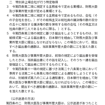
二
特別非上場会社が行う特定取得
３
令第四条第二項に規定する主務省令で定める業種は、財務大臣
及び事業所管大臣が定める業種とする。
４
令第四条第二項に規定する主務省令で定めるものは、会社（そ
の子会社を含む。）がその総株主又は総社員の議決権の数の百分
の五十に相当する議決権の数を保有する他の会社（その株主又は
社員の数が二人であるものに限る。）とする。
５
令第四条第三項の規定に基づき届出をしようとするものは、別
紙様式第一による届出書を、日本銀行を経由して財務大臣及び事
業所管大臣に提出しなければならない。この場合において、提出
すべき届出書の通数は、当該事業所管大臣の数に三を加えた数と
する。
６
財務大臣及び事業所管大臣は、前項の規定により届出書を受理
したときは、当該届出書にその旨を記入し、そのうち一通を届出
受理証として届出者に交付するものとする。
７
令第四条第十一項の規定に基づき法第二十八条第七項において
準用する法第二十七条第七項の規定による通知をしようとするも
のは、別紙様式第八の二による通知書を、日本銀行を経由して財
務大臣及び事業所管大臣に提出しなければならない。この場合に
おいて、提出すべき通知書の通数は、当該事業所管大臣の数に一
を加えた数とする。
（公示送達の方法）
第四条の二
財務大臣及び事業所管大臣は、公示送達があつたこと