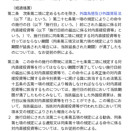
（経過措置）
第二条
次条第二項に定めるものを除き、
外国為替及び外国貿易法
（以下「法」という。）第二十七条第一項の規定によりこの命令
の施行の日（以下「施行日」という。）前にされた届出に係る対
内直接投資等（以下「施行日前の届出に係る対内直接投資等」と
いう。）で、施行日前に同条第二項に規定する対内直接投資等を
行ってはならない期間（同条第三項又は第六項の規定により当該
期間が延長された場合には、当該延長された期間）が満了したも
のについては、なお従前の例による。
第三条
この命令の施行の際現に法第二十七条第二項に規定する対
内直接投資等を行ってはならない期間が満了していない施行日前
の届出に係る対内直接投資等で、この命令による改正後の対内直
接投資等に関する命令別表第一に掲げる国に該当するため法第五
十五条の五第一項の規定により報告しなければならない対内直接
投資等に該当するものについては、施行日の前日において当該期
間が満了したものとみなして、当該届出をした外国投資家は、施
行日以後当該対内直接投資等を行うことができる。この場合にお
いて、当該届出は、当該対内直接投資等が行われた日において同
項本文の規定によりされた報告とみなす。
２
施行日前にされた法第二十七条第五項の規定による勧告、同条
第七項の規定による通知又は同条第十項の規定による命令に係る
対内直接投資等については、なお従前の例による。