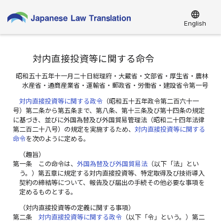
language
English
対内直接投資等に関する命令
昭和五十五年十一月二十日総理府・大蔵省・文部省・厚生省・農林
水産省・通商産業省・運輸省・郵政省・労働省・建設省令第一号
対内直接投資等に関する政令
（昭和五十五年政令第二百六十一
号）第二条から第五条まで、第八条、第十三条及び第十四条の規定
に基づき、並びに外国為替及び外国貿易管理法（昭和二十四年法律
第二百二十八号）の規定を実施するため、
対内直接投資等に関する
命令
を次のように定める。
（趣旨）
第一条
この命令は、
外国為替及び外国貿易法
（以下「法」とい
う。）第五章に規定する対内直接投資等、特定取得及び技術導入
契約の締結等について、報告及び届出の手続その他必要な事項を
定めるものとする。
（対内直接投資等の定義に関する事項）
第二条
対内直接投資等に関する政令
（以下「令」という。）第二