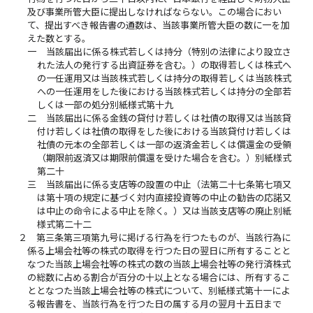
及び事業所管大臣に提出しなければならない。この場合におい
て、提出すべき報告書の通数は、当該事業所管大臣の数に一を加
えた数とする。
一
当該届出に係る株式若しくは持分（特別の法律により設立さ
れた法人の発行する出資証券を含む。）の取得若しくは株式へ
の一任運用又は当該株式若しくは持分の取得若しくは当該株式
への一任運用をした後における当該株式若しくは持分の全部若
しくは一部の処分別紙様式第十九
二
当該届出に係る金銭の貸付け若しくは社債の取得又は当該貸
付け若しくは社債の取得をした後における当該貸付け若しくは
社債の元本の全部若しくは一部の返済金若しくは償還金の受領
（期限前返済又は期限前償還を受けた場合を含む。）別紙様式
第二十
三
当該届出に係る支店等の設置の中止（法第二十七条第七項又
は第十項の規定に基づく対内直接投資等の中止の勧告の応諾又
は中止の命令による中止を除く。）又は当該支店等の廃止別紙
様式第二十二
２
第三条第三項第九号に掲げる行為を行つたものが、当該行為に
係る上場会社等の株式の取得を行つた日の翌日に所有することと
なつた当該上場会社等の株式の数の当該上場会社等の発行済株式
の総数に占める割合が百分の十以上となる場合には、所有するこ
ととなつた当該上場会社等の株式について、別紙様式第十一によ
る報告書を、当該行為を行つた日の属する月の翌月十五日まで