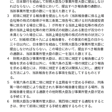
に、日本銀行を経由して財務大臣及び事業所管大臣に提出しなけ
ればならない。この場合において、提出すべき報告書の通数は、
当該事業所管大臣の数に一を加えた数とする。
３
前項に規定する報告書を提出したもの（当該報告書に係る上場
会社等の株式の取得が令第三条第二項各号に掲げる対内直接投資
等に該当する場合に限る。）が所有する当該上場会社等の株式の
数の当該上場会社等の発行済株式の総数に占める割合が百分の十
未満となつた場合には、当該上場会社等の株式の所有の状況につ
いて、別紙様式第十九による報告書を、その事実の発生の日から
三十日以内に、日本銀行を経由して財務大臣及び事業所管大臣に
提出しなければならない。この場合において、提出すべき報告書
の通数は、当該事業所管大臣の数に一を加えた数とする。
４
財務大臣及び事業所管大臣は、前三項に規定する報告書により
報告を求める場合以外に、令第六条の五第一項の規定により報告
を求める場合には、同項に規定する者又は関係人に対し、通知す
る方法により、当該報告を求める事項を指定してするものとす
る。
５
令第六条の五第二項に規定する主務省令で定める手続は、同条
第一項の規定により指定された事項の報告書を提出する場所、当
該報告書を提出する通数その他財務大臣及び事業所管大臣が定め
る手続とする。
６
財務大臣及び事業所管大臣は、第四項に規定する通知をすると
きは、併せて前項に規定する手続を通知するものとする。