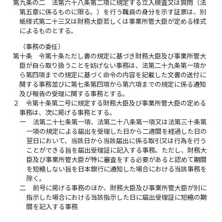
第九条の二
法第六十八条第二項に規定する立入検査又は質問（法
第五章に係るものに限る。）を行う職員の身分を示す証票は、別
紙様式第二十三又は財務大臣若しくは事業所管大臣が定める様式
によるものとする。
（事務の委任）
第十条
令第十条ただし書の規定に基づき財務大臣及び事業所管大
臣が自ら取り扱うことを妨げない事務は、法第二十九条第一項か
ら第四項までの規定に基づく命令の内容を記載した文書の送付に
関する事務並びに第七条第四項から第六項までの規定に係る通知
及び報告の受理に関する事務とする。
２
令第十条第二号に規定する財務大臣及び事業所管大臣の定める
事務は、次に掲げる事務とする。
一
法第二十七条第一項、法第二十八条第一項又は法第三十条第
一項の規定による届出を受理した日から二週間を経過した日の
翌日において、当該日から当該届出に係る取引又は行為を行う
ことができる旨を届出受理証に記入する事務。ただし、財務大
臣及び事業所管大臣が特に審査をする必要があると認めて期間
を短縮しない旨を日本銀行に通知した場合における当該事務を
除く。
二
前号に掲げる事務のほか、財務大臣及び事業所管大臣が別に
指示した場合における当該指示した日に届出受理証に短縮の期
間を記入する事務