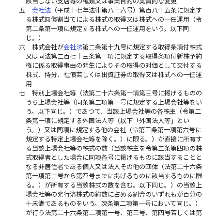
該当しない支店等の種類又は事業目的の実質的な変更
五
会社法
（平成十七年法律第八十六号）第百八十五条に規定す
る株式無償割当てによる株式の取得又は株式への一任運用（令
第二条第十項に規定する株式への一任運用をいう。以下同
じ。）
六
株式会社が
会社法
第二条第十九号に規定する取得条項付株式
又は同法第二百七十三条第一項に規定する取得条項付新株予約
権に係る取得事由の発生によりその取得の対価として交付する
株式、持分、社債若しくは出資証券の取得又は株式への一任運
用
七
特別上場会社等（法第二十六条第一項第三号に掲げるものの
うち上場会社等（同条第二項第一号に規定する上場会社等をい
う。以下同じ。）であつて、当該上場会社等の各株主（令第二
条第一項に規定する外国法人等（以下「外国法人等」とい
う。）又は同項に規定する他の会社（令第三条第一項第六号に
規定する特定上場会社等を除く。）に限る。）が直接に所有す
る当該上場会社等の株式の数（当該株主を令第二条第四項の株
式取得者とした場合に同項各号に掲げるものに該当することと
なる非居住者である個人又は法人その他の団体（法第二十六条
第一項第二号から第四号までに掲げるものに該当するものに限
る。）が所有する当該株式の数を含む。以下同じ。）の当該上
場会社等の発行済株式の総数に占める割合のいずれもが百分の
十未満であるものをいう。次条第二項第一号において同じ。）
が行う法第二十六条第二項第一号、第三号、第四号若しくは第