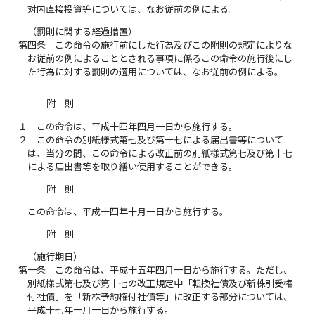
対内直接投資等については、なお従前の例による。
（罰則に関する経過措置）
第四条
この命令の施行前にした行為及びこの附則の規定によりな
お従前の例によることとされる事項に係るこの命令の施行後にし
た行為に対する罰則の適用については、なお従前の例による。
附 則
１
この命令は、平成十四年四月一日から施行する。
２
この命令の別紙様式第七及び第十七による届出書等について
は、当分の間、この命令による改正前の別紙様式第七及び第十七
による届出書等を取り繕い使用することができる。
附 則
この命令は、平成十四年十月一日から施行する。
附 則
（施行期日）
第一条
この命令は、平成十五年四月一日から施行する。ただし、
別紙様式第七及び第十七の改正規定中「転換社債及び新株引受権
付社債」を「新株予約権付社債等」に改正する部分については、
平成十七年一月一日から施行する。