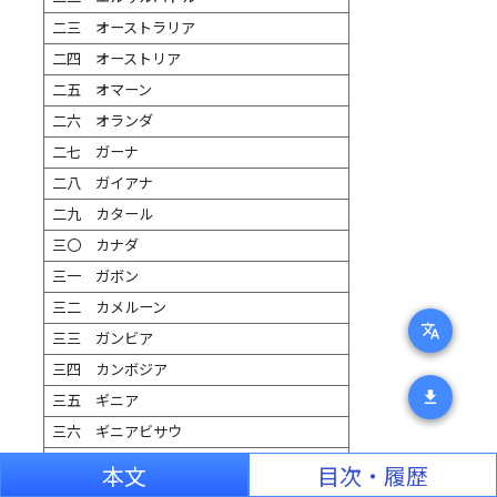
二三 オーストラリア
二四 オーストリア
二五 オマーン
二六 オランダ
二七 ガーナ
二八 ガイアナ
二九 カタール
三〇 カナダ
三一 ガボン
三二 カメルーン
translate
三三 ガンビア
三四 カンボジア
download
三五 ギニア
三六 ギニアビサウ
三七 キプロス
本文
目次・履歴
三八 キューバ