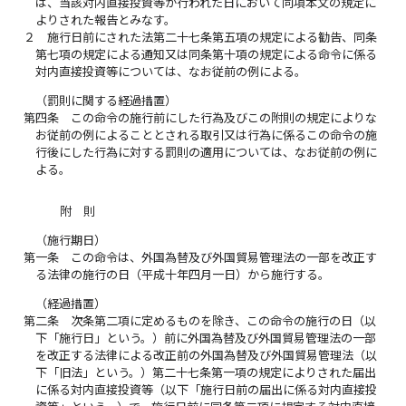
は、当該対内直接投資等が行われた日において同項本文の規定に
よりされた報告とみなす。
２
施行日前にされた法第二十七条第五項の規定による勧告、同条
第七項の規定による通知又は同条第十項の規定による命令に係る
対内直接投資等については、なお従前の例による。
（罰則に関する経過措置）
第四条
この命令の施行前にした行為及びこの附則の規定によりな
お従前の例によることとされる取引又は行為に係るこの命令の施
行後にした行為に対する罰則の適用については、なお従前の例に
よる。
附 則
（施行期日）
第一条
この命令は、外国為替及び外国貿易管理法の一部を改正す
る法律の施行の日（平成十年四月一日）から施行する。
（経過措置）
第二条
次条第二項に定めるものを除き、この命令の施行の日（以
下「施行日」という。）前に外国為替及び外国貿易管理法の一部
を改正する法律による改正前の外国為替及び外国貿易管理法（以
下「旧法」という。）第二十七条第一項の規定によりされた届出
に係る対内直接投資等（以下「施行日前の届出に係る対内直接投