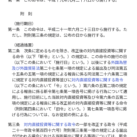
附 則
（施行期日）
第一条
この命令は、平成二十一年六月二十三日から施行する。た
だし、附則第三条の規定は、公布の日から施行する。
（経過措置）
第二条
次条に定めるものを除き、改正後の対内直接投資等に関す
る命令（以下「新令」という。）の規定は、この命令の施行の日
（以下この条において「施行日」という。）以後にする
外国為替
及び外国貿易法
第二十七条第一項の規定による届出及び同法第五
十五条の五第一項の規定による報告に係る同法第二十六条第二項
に規定する対内直接投資等並びに
対内直接投資等に関する政令
（以下この条において「令」という。）第六条の五第二項の規定
による報告に係る新令第七条第一項各号に掲げる行為について適
用し、施行日前にした当該対内直接投資等及び令第六条の五第二
項の規定による報告に係る改正前の対内直接投資等に関する命令
（附則第四条において「旧令」という。）第七条第一項各号に掲
げる行為については、なお従前の例による。
第三条
対内直接投資等に関する政令
の一部を改正する政令（平成
二十一年政令第百四十六号）附則第三条第一項の規定による届出
が行われる場合における当該届出に関する事項については、新令