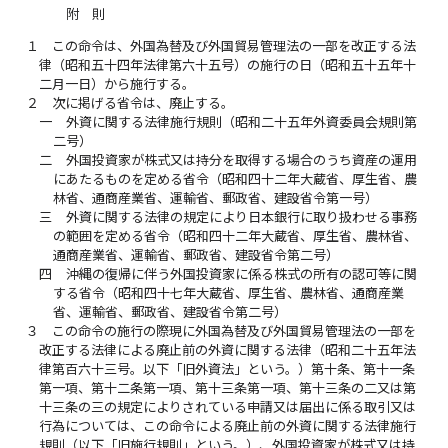
附 則
１
この命令は、外国為替及び外国貿易管理法の一部を改正する法
律（昭和五十四年法律第六十五号）の施行の日（昭和五十五年十
二月一日）から施行する。
２
次に掲げる省令は、廃止する。
一
外資に関する法律施行規則（昭和二十五年外資委員会規則第
二号）
二
外国投資家が株式又は持分を取得する場合のうち資産の運用
にあたるものを定める省令（昭和四十二年大蔵省、厚生省、農
林省、通商産業省、運輸省、郵政省、建設省令第一号）
三
外資に関する法律の規定により日本銀行に取り扱わせる事務
の範囲を定める省令（昭和四十二年大蔵省、厚生省、農林省、
通商産業省、運輸省、郵政省、建設省令第二号）
四
沖縄の復帰に伴う外国投資家に係る株式の所有の認可等に関
する省令（昭和四十七年大蔵省、厚生省、農林省、通商産業
省、運輸省、郵政省、建設省令第二号）
３
この命令の施行の際現に外国為替及び外国貿易管理法の一部を
改正する法律による廃止前の外資に関する法律（昭和二十五年法
律第百六十三号。以下「旧外資法」という。）第十条、第十一条
第一項、第十二条第一項、第十三条第一項、第十三条の二又は第
十三条の三の規定によりされている申請又は届出に係る取引又は
行為については、この命令による廃止前の外資に関する法律施行
規則（以下「旧施行規則」という。）、外国投資家が株式又は持