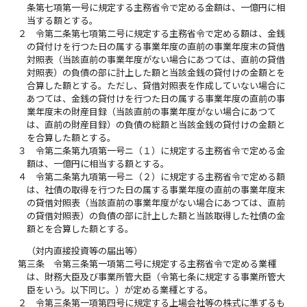
条第七項第一号に規定する主務省令で定める金額は、一億円に相
当する額とする。
２
令第二条第七項第二号に規定する主務省令で定める額は、金銭
の貸付けを行つた日の属する事業年度の直前の事業年度末の貸借
対照表（当該直前の事業年度がない場合にあつては、直前の貸借
対照表）の負債の部に計上した額と当該金銭の貸付けの金額とを
合算した額とする。ただし、貸借対照表を作成していない場合に
あつては、金銭の貸付けを行つた日の属する事業年度の直前の事
業年度末の財産目録（当該直前の事業年度がない場合にあつて
は、直前の財産目録）の負債の総額と当該金銭の貸付けの金額と
を合算した額とする。
３
令第二条第九項第一号ニ（１）に規定する主務省令で定める金
額は、一億円に相当する額とする。
４
令第二条第九項第一号ニ（２）に規定する主務省令で定める額
は、社債の取得を行つた日の属する事業年度の直前の事業年度末
の貸借対照表（当該直前の事業年度がない場合にあつては、直前
の貸借対照表）の負債の部に計上した額と当該取得した社債の金
額とを合算した額とする。
（対内直接投資等の届出等）
第三条
令第三条第一項第二号に規定する主務省令で定める業種
は、財務大臣及び事業所管大臣（令第七条に規定する事業所管大
臣をいう。以下同じ。）が定める業種とする。
２
令第三条第一項第四号に規定する上場会社等の株式に準ずるも