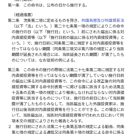
第一条
この命令は、公布の日から施行する。
（経過措置）
第二条
次条第二項に定めるものを除き、
外国為替及び外国貿易法
（以下「法」という。）第二十七条第一項の規定によりこの命令
の施行の日（以下「施行日」という。）前にされた届出に係る対
内直接投資等（以下「施行日前の届出に係る対内直接投資等」と
いう。）で、施行日前に同条第二項に規定する対内直接投資等を
行ってはならない期間（同条第三項又は第六項の規定により当該
期間が延長された場合には、当該延長された期間）が満了したも
のについては、なお従前の例による。
第三条
この命令の施行の際現に法第二十七条第二項に規定する対
内直接投資等を行ってはならない期間が満了していない施行日前
の届出に係る対内直接投資等で、この命令による改正後の対内直
接投資等に関する命令別表第一に掲げる国に該当するため法第五
十五条の五第一項の規定により報告しなければならない対内直接
投資等に該当するものについては、施行日の前日において当該期
間が満了したものとみなして、当該届出をした外国投資家は、施
行日以後当該対内直接投資等を行うことができる。この場合にお
いて、当該届出は、当該対内直接投資等が行われた日において同
項本文の規定によりされた報告とみなす。
２
施行日前にされた法第二十七条第五項の規定による勧告、同条
第七項の規定による通知又は同条第十項の規定による命令に係る