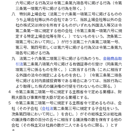
六号に掲げる行為又は令第二条第九項各号に掲げる行為（令第
三条第一項第六号に掲げる行為を除く。）
八
特別非上場会社（法第二十六条第一項第三号に掲げるものの
うち上場会社等以外の会社であつて、当該上場会社等以外の会
社の株式又は持分を所有するものがいずれも外国法人等又は令
第二条第一項に規定する他の会社（令第三条第一項第六号に規
定する特定上場会社等を除く。）でないものをいう。次条第二
項第二号において同じ。）が行う法第二十六条第二項第一号、
第三号、第四号若しくは第六号に掲げる行為又は令第二条第九
項各号に掲げる行為
九
法第二十六条第二項第三号に掲げる行為のうち、
金融商品取
引法
第二条第八項第六号に掲げる有価証券の引受け（同条第六
項第三号に係るものを除く。）に該当する行為（これに相当す
る外国の法令の規定によるものを含む。）（令第三条第二項各
号に掲げる対内直接投資等である場合にあつては、当該行為に
より取得した株式の議決権の行使を行わないものに限る。）
４
令第三条第二項第一号に規定する主務省令で定める業種は、財
務大臣及び事業所管大臣が定める業種とする。
５
令第三条第二項第一号に規定する主務省令で定めるものは、会
社（その子会社（
会社法
第二条第三号に規定する子会社をいう。
次条第四項において同じ。）を含む。）がその総株主又は総社員
の議決権の数の百分の五十に相当する議決権の数を保有する他の
会社（その株主又は社員の数が二人であるものに限る。）とす
る。