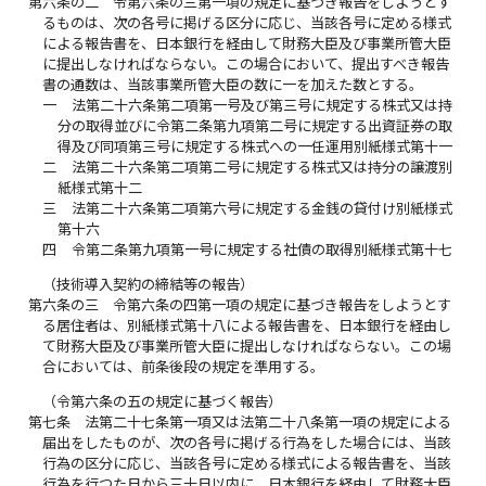
第六条の二
令第六条の三第一項の規定に基づき報告をしようとす
るものは、次の各号に掲げる区分に応じ、当該各号に定める様式
による報告書を、日本銀行を経由して財務大臣及び事業所管大臣
に提出しなければならない。この場合において、提出すべき報告
書の通数は、当該事業所管大臣の数に一を加えた数とする。
一
法第二十六条第二項第一号及び第三号に規定する株式又は持
分の取得並びに令第二条第九項第二号に規定する出資証券の取
得及び同項第三号に規定する株式への一任運用別紙様式第十一
二
法第二十六条第二項第二号に規定する株式又は持分の譲渡別
紙様式第十二
三
法第二十六条第二項第六号に規定する金銭の貸付け別紙様式
第十六
四
令第二条第九項第一号に規定する社債の取得別紙様式第十七
（技術導入契約の締結等の報告）
第六条の三
令第六条の四第一項の規定に基づき報告をしようとす
る居住者は、別紙様式第十八による報告書を、日本銀行を経由し
て財務大臣及び事業所管大臣に提出しなければならない。この場
合においては、前条後段の規定を準用する。
（令第六条の五の規定に基づく報告）
第七条
法第二十七条第一項又は法第二十八条第一項の規定による
届出をしたものが、次の各号に掲げる行為をした場合には、当該
行為の区分に応じ、当該各号に定める様式による報告書を、当該
行為を行つた日から三十日以内に、日本銀行を経由して財務大臣