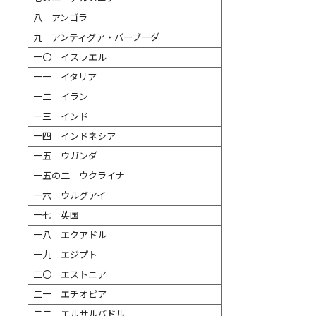
八 アンゴラ
九 アンティグア・バーブーダ
一〇 イスラエル
一一 イタリア
一二 イラン
一三 インド
一四 インドネシア
一五 ウガンダ
一五の二 ウクライナ
一六 ウルグアイ
一七 英国
一八 エクアドル
一九 エジプト
二〇 エストニア
二一 エチオピア
二二 エルサルバドル