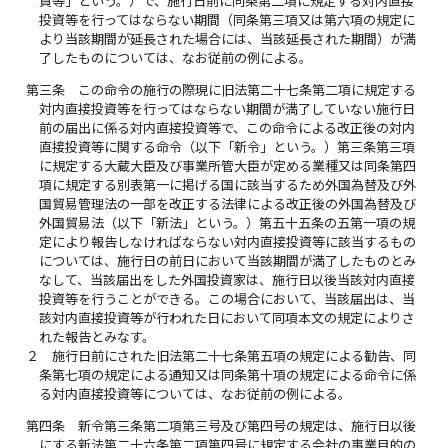
資等」という。）で、施行日前に同条第二項に規定する対内直接
投資等を行ってはならない期間（同条第三項又は第六項の規定に
より当該期間が延長された場合には、当該延長された期間）が満
了したものについては、なお従前の例による。
第三条
この命令の施行の際現に旧法第二十七条第二項に規定する
対内直接投資等を行ってはならない期間が満了していない施行日
前の届出に係る対内直接投資等で、この命令による改正後の対内
直接投資等に関する命令（以下「新令」という。）第三条第三項
に規定する大蔵大臣及び事業所管大臣が定める業種又は同条第四
項に規定する別表第一に掲げる国に該当するため外国為替及び外
国貿易管理法の一部を改正する法律による改正後の外国為替及び
外国貿易法（以下「新法」という。）第五十五条の五第一項の規
定により報告しなければならない対内直接投資等に該当するもの
については、施行日の前日において当該期間が満了したものとみ
なして、当該届出をした外国投資家は、施行日以後当該対内直接
投資等を行うことができる。この場合において、当該届出は、当
該対内直接投資等が行われた日において同項本文の規定によりさ
れた報告とみなす。
２
施行日前にされた旧法第二十七条第五項の規定による勧告、同
条第七項の規定による通知又は同条第十項の規定による命令に係
る対内直接投資等については、なお従前の例による。
第四条
新令第三条第二項第三号及び第四号の規定は、施行日以後
にする新法第二十六条第二項第四号に規定する会社の事業目的の