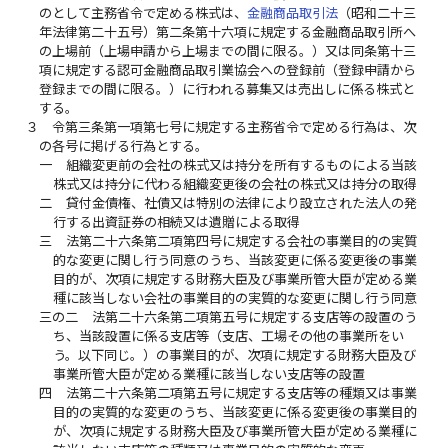
のとして主務省令で定める株式は、
金融商品取引法
（昭和二十三
年法律第二十五号）第二条第十六項に規定する金融商品取引所へ
の上場前（上場申請から上場までの間に限る。）又は同条第十三
項に規定する認可金融商品取引業協会への登録前（登録申請から
登録までの間に限る。）に行われる募集又は売出しに係る株式と
する。
３
令第三条第一項第七号に規定する主務省令で定める行為は、次
の各号に掲げる行為とする。
一
組織変更前の会社の株式又は持分を所有するものによる当該
株式又は持分に代わる組織変更後の会社の株式又は持分の取得
二
貸付金債権、社債又は特別の法律により設立された法人の発
行する出資証券の相続又は遺贈による取得
三
法第二十六条第二項第四号に規定する会社の事業目的の実質
的な変更に関し行う同意のうち、当該変更に係る変更後の事業
目的が、次項に規定する財務大臣及び事業所管大臣が定める業
種に該当しない会社の事業目的の実質的な変更に関し行う同意
三の二
法第二十六条第二項第五号に規定する支店等の設置のう
ち、当該設置に係る支店等（支店、工場その他の事業所をい
う。以下同じ。）の事業目的が、次項に規定する財務大臣及び
事業所管大臣が定める業種に該当しない支店等の設置
四
法第二十六条第二項第五号に規定する支店等の種類又は事業
目的の実質的な変更のうち、当該変更に係る変更後の事業目的
が、次項に規定する財務大臣及び事業所管大臣が定める業種に