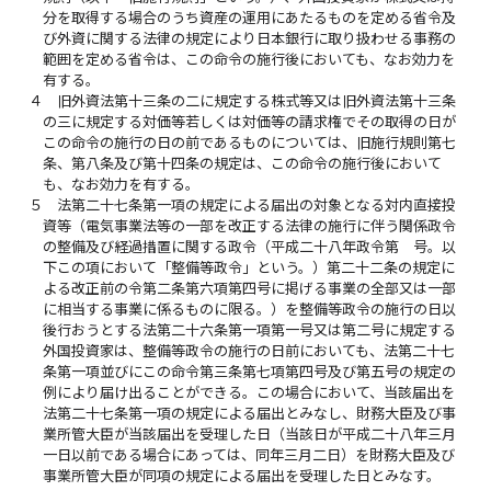
分を取得する場合のうち資産の運用にあたるものを定める省令及
び外資に関する法律の規定により日本銀行に取り扱わせる事務の
範囲を定める省令は、この命令の施行後においても、なお効力を
有する。
４
旧外資法第十三条の二に規定する株式等又は旧外資法第十三条
の三に規定する対価等若しくは対価等の請求権でその取得の日が
この命令の施行の日の前であるものについては、旧施行規則第七
条、第八条及び第十四条の規定は、この命令の施行後において
も、なお効力を有する。
５
法第二十七条第一項の規定による届出の対象となる対内直接投
資等（電気事業法等の一部を改正する法律の施行に伴う関係政令
の整備及び経過措置に関する政令（平成二十八年政令第 号。以
下この項において「整備等政令」という。）第二十二条の規定に
よる改正前の令第二条第六項第四号に掲げる事業の全部又は一部
に相当する事業に係るものに限る。）を整備等政令の施行の日以
後行おうとする法第二十六条第一項第一号又は第二号に規定する
外国投資家は、整備等政令の施行の日前においても、法第二十七
条第一項並びにこの命令第三条第七項第四号及び第五号の規定の
例により届け出ることができる。この場合において、当該届出を
法第二十七条第一項の規定による届出とみなし、財務大臣及び事
業所管大臣が当該届出を受理した日（当該日が平成二十八年三月
一日以前である場合にあっては、同年三月二日）を財務大臣及び
事業所管大臣が同項の規定による届出を受理した日とみなす。