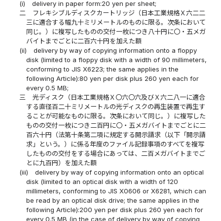
(i)
delivery in paper form:20 yen per sheet;
二
フレキシブルディスクカートリッジ（日本工業規格Ｘ六二二
三に適合する幅九十ミリメートルのものに限る。次条において
同じ。）に複写したものの交付一枚につき八十円に〇・五メガ
バイトまでごとに二百六十円を加えた額
(ii)
delivery by way of copying information onto a floppy
disk (limited to a floppy disk with a width of 90 millimeters,
conforming to JIS X6223; the same applies in the
following Article):80 yen per disk plus 260 yen each for
every 0.5 MB;
三
光ディスク（日本工業規格Ｘ〇六〇六及びＸ六二八一に適合
する直径百二十ミリメートルの光ディスクの再生装置で再生す
ることが可能なものに限る。次条において同じ。）に複写した
ものの交付一枚につき二百円に〇・五メガバイトまでごとに二
百六十円（法第十条第二項に規定する開示請求（以下「開示請
求」という。）に係る年度のファイル記録事項のすべてを複写
したものの交付をする場合にあっては、二百メガバイトまでご
とに九百円）を加えた額
(iii)
delivery by way of copying information onto an optical
disk (limited to an optical disk with a width of 120
millimeters, conforming to JIS X0606 or X6281, which can
be read by an optical disk drive; the same applies in the
following Article):200 yen per disk plus 260 yen each for
every 0.5 MB (in the case of delivery by way of copying