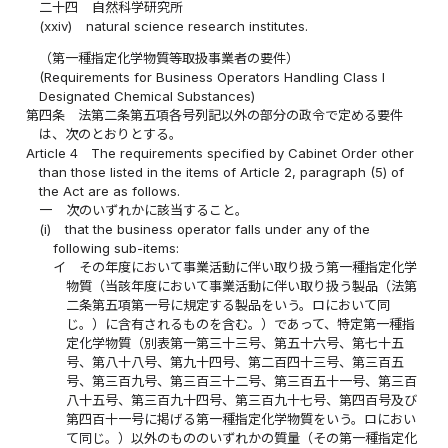
二十四
自然科学研究所
(xxiv)
natural science research institutes.
（第一種指定化学物質等取扱事業者の要件）
(Requirements for Business Operators Handling Class I
Designated Chemical Substances)
第四条
法第二条第五項各号列記以外の部分の政令で定める要件
は、次のとおりとする。
Article 4
The requirements specified by Cabinet Order other
than those listed in the items of Article 2, paragraph (5) of
the Act are as follows.
一
次のいずれかに該当すること。
(i)
that the business operator falls under any of the
following sub-items:
イ
その年度において事業活動に伴い取り扱う第一種指定化学
物質（当該年度において事業活動に伴い取り扱う製品（法第
二条第五項第一号に規定する製品をいう。ロにおいて同
じ。）に含有されるものを含む。）であって、特定第一種指
定化学物質（別表第一第三十三号、第五十六号、第七十五
号、第八十八号、第九十四号、第二百四十三号、第三百五
号、第三百九号、第三百三十二号、第三百五十一号、第三百
八十五号、第三百九十四号、第三百九十七号、第四百号及び
第四百十一号に掲げる第一種指定化学物質をいう。ロにおい
て同じ。）以外のもののいずれかの質量（その第一種指定化