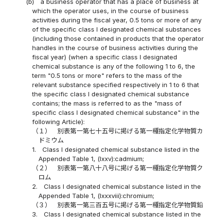
(b)
a business operator that has a place of business at
which the operator uses, in the course of business
activities during the fiscal year, 0.5 tons or more of any
of the specific class I designated chemical substances
(including those contained in products that the operator
handles in the course of business activities during the
fiscal year) (when a specific class I designated
chemical substance is any of the following 1 to 6, the
term "0.5 tons or more" refers to the mass of the
relevant substance specified respectively in 1 to 6 that
the specific class I designated chemical substance
contains; the mass is referred to as the "mass of
specific class I designated chemical substance" in the
following Article):
（１）
別表第一第七十五号に掲げる第一種指定化学物質カ
ドミウム
1.
Class I designated chemical substance listed in the
Appended Table 1, (lxxv):cadmium;
（２）
別表第一第八十八号に掲げる第一種指定化学物質ク
ロム
2.
Class I designated chemical substance listed in the
Appended Table 1, (lxxxviii):chromium;
（３）
別表第一第三百五号に掲げる第一種指定化学物質鉛
3.
Class I designated chemical substance listed in the