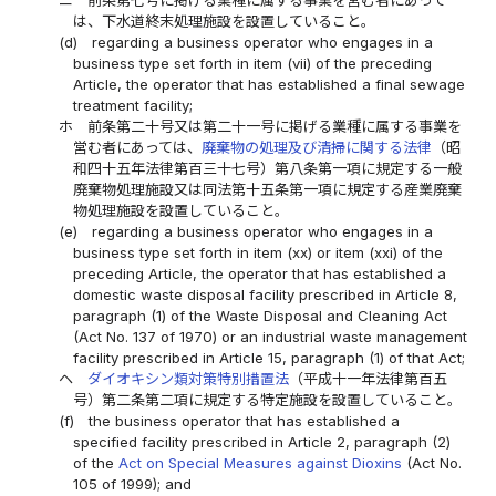
ニ
前条第七号に掲げる業種に属する事業を営む者にあって
は、下水道終末処理施設を設置していること。
(d)
regarding a business operator who engages in a
business type set forth in item (vii) of the preceding
Article, the operator that has established a final sewage
treatment facility;
ホ
前条第二十号又は第二十一号に掲げる業種に属する事業を
営む者にあっては、
廃棄物の処理及び清掃に関する法律
（昭
和四十五年法律第百三十七号）第八条第一項に規定する一般
廃棄物処理施設又は同法第十五条第一項に規定する産業廃棄
物処理施設を設置していること。
(e)
regarding a business operator who engages in a
business type set forth in item (xx) or item (xxi) of the
preceding Article, the operator that has established a
domestic waste disposal facility prescribed in Article 8,
paragraph (1) of the Waste Disposal and Cleaning Act
(Act No. 137 of 1970) or an industrial waste management
facility prescribed in Article 15, paragraph (1) of that Act;
ヘ
ダイオキシン類対策特別措置法
（平成十一年法律第百五
号）第二条第二項に規定する特定施設を設置していること。
(f)
the business operator that has established a
specified facility prescribed in Article 2, paragraph (2)
of the
Act on Special Measures against Dioxins
(Act No.
105 of 1999); and