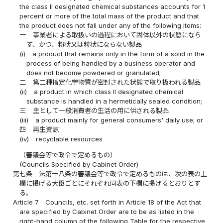
the class II designated chemical substances accounts for 1
percent or more of the total mass of the product and that
the product does not fall under any of the following items:
一
事業者による取扱いの過程において固体以外の状態になら
ず、かつ、粉状又は粒状にならない製品
(i)
a product that remains only in the form of a solid in the
process of being handled by a business operator and
does not become powdered or granulated;
二
第二種指定化学物質が密封された状態で取り扱われる製品
(ii)
a product in which class II designated chemical
substance is handled in a hermetically sealed condition;
三
主として一般消費者の生活の用に供される製品
(iii)
a product mainly for general consumers' daily use; or
四
再生資源
(iv)
recyclable resources
（審議会等で政令で定めるもの）
(Councils Specified by Cabinet Order)
第七条
法第十八条の審議会等で政令で定めるものは、次の表の上
欄に掲げる大臣ごとにそれぞれ同表の下欄に掲げるとおりとす
る。
Article 7
Councils, etc. set forth in Article 18 of the Act that
are specified by Cabinet Order are to be as listed in the
right-hand column of the following Table for the respective