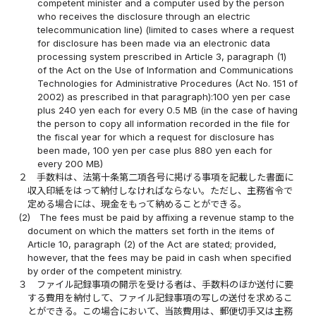
competent minister and a computer used by the person
who receives the disclosure through an electric
telecommunication line) (limited to cases where a request
for disclosure has been made via an electronic data
processing system prescribed in Article 3, paragraph (1)
of the Act on the Use of Information and Communications
Technologies for Administrative Procedures (Act No. 151 of
2002) as prescribed in that paragraph):100 yen per case
plus 240 yen each for every 0.5 MB (in the case of having
the person to copy all information recorded in the file for
the fiscal year for which a request for disclosure has
been made, 100 yen per case plus 880 yen each for
every 200 MB)
２
手数料は、法第十条第二項各号に掲げる事項を記載した書面に
収入印紙をはって納付しなければならない。ただし、主務省令で
定める場合には、現金をもって納めることができる。
(2)
The fees must be paid by affixing a revenue stamp to the
document on which the matters set forth in the items of
Article 10, paragraph (2) of the Act are stated; provided,
however, that the fees may be paid in cash when specified
by order of the competent ministry.
３
ファイル記録事項の開示を受ける者は、手数料のほか送付に要
する費用を納付して、ファイル記録事項の写しの送付を求めるこ
とができる。この場合において、当該費用は、郵便切手又は主務