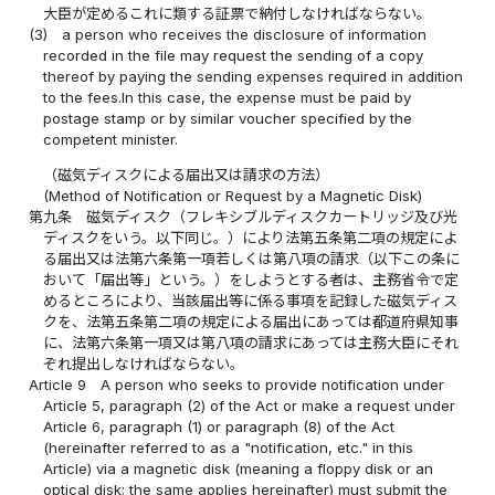
大臣が定めるこれに類する証票で納付しなければならない。
(3)
a person who receives the disclosure of information
recorded in the file may request the sending of a copy
thereof by paying the sending expenses required in addition
to the fees.In this case, the expense must be paid by
postage stamp or by similar voucher specified by the
competent minister.
（磁気ディスクによる届出又は請求の方法）
(Method of Notification or Request by a Magnetic Disk)
第九条
磁気ディスク（フレキシブルディスクカートリッジ及び光
ディスクをいう。以下同じ。）により法第五条第二項の規定によ
る届出又は法第六条第一項若しくは第八項の請求（以下この条に
おいて「届出等」という。）をしようとする者は、主務省令で定
めるところにより、当該届出等に係る事項を記録した磁気ディス
クを、法第五条第二項の規定による届出にあっては都道府県知事
に、法第六条第一項又は第八項の請求にあっては主務大臣にそれ
ぞれ提出しなければならない。
Article 9
A person who seeks to provide notification under
Article 5, paragraph (2) of the Act or make a request under
Article 6, paragraph (1) or paragraph (8) of the Act
(hereinafter referred to as a "notification, etc." in this
Article) via a magnetic disk (meaning a floppy disk or an
optical disk; the same applies hereinafter) must submit the