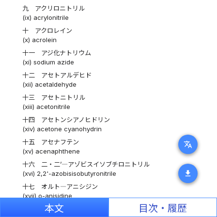
九 アクリロニトリル
(ix) acrylonitrile
十 アクロレイン
(x) acrolein
十一 アジ化ナトリウム
(xi) sodium azide
十二 アセトアルデヒド
(xii) acetaldehyde
十三 アセトニトリル
(xiii) acetonitrile
十四 アセトンシアノヒドリン
(xiv) acetone cyanohydrin
十五 アセナフテン
translate
(xv) acenaphthene
十六 二・二’―アゾビスイソブチロニトリル
download
(xvi) 2,2'-azobisisobutyronitrile
十七 オルト―アニシジン
(xvii) o-anisidine
本文
目次・履歴
十八 アニリン