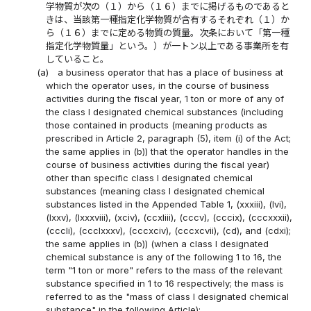
学物質が次の（１）から（１６）までに掲げるものであると
きは、当該第一種指定化学物質が含有するそれぞれ（１）か
ら（１６）までに定める物質の質量。次条において「第一種
指定化学物質量」という。）が一トン以上である事業所を有
していること。
(a)
a business operator that has a place of business at
which the operator uses, in the course of business
activities during the fiscal year, 1 ton or more of any of
the class I designated chemical substances (including
those contained in products (meaning products as
prescribed in Article 2, paragraph (5), item (i) of the Act;
the same applies in (b)) that the operator handles in the
course of business activities during the fiscal year)
other than specific class I designated chemical
substances (meaning class I designated chemical
substances listed in the Appended Table 1, (xxxiii), (lvi),
(lxxv), (lxxxviii), (xciv), (ccxliii), (cccv), (cccix), (cccxxxii),
(cccli), (ccclxxxv), (cccxciv), (cccxcvii), (cd), and (cdxi);
the same applies in (b)) (when a class I designated
chemical substance is any of the following 1 to 16, the
term "1 ton or more" refers to the mass of the relevant
substance specified in 1 to 16 respectively; the mass is
referred to as the "mass of class I designated chemical
substance" in the following Article):