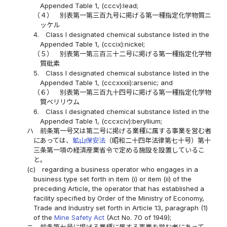
Appended Table 1, (cccv):lead;
（４）
別表第一第三百九号に掲げる第一種指定化学物質ニ
ッケル
4.
Class I designated chemical substance listed in the
Appended Table 1, (cccix):nickel;
（５）
別表第一第三百三十二号に掲げる第一種指定化学物
質砒素
5.
Class I designated chemical substance listed in the
Appended Table 1, (cccxxxii):arsenic; and
（６）
別表第一第三百九十四号に掲げる第一種指定化学物
質ベリリウム
6.
Class I designated chemical substance listed in the
Appended Table 1, (cccxciv):beryllium;
ハ
前条第一号又は第二号に掲げる業種に属する事業を営む者
にあっては、
鉱山保安法
（昭和二十四年法律第七十号）第十
三条第一項の経済産業省令で定める施設を設置しているこ
と。
(c)
regarding a business operator who engages in a
business type set forth in item (i) or item (ii) of the
preceding Article, the operator that has established a
facility specified by Order of the Ministry of Economy,
Trade and Industry set forth in Article 13, paragraph (1)
of the
Mine Safety Act
(Act No. 70 of 1949);