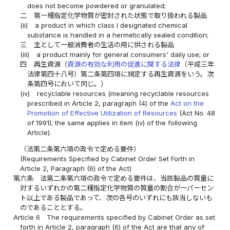
does not become powdered or granulated;
二
第一種指定化学物質が密封された状態で取り扱われる製品
(ii)
a product in which class I designated chemical
substance is handled in a hermetically sealed condition;
三
主として一般消費者の生活の用に供される製品
(iii)
a product mainly for general consumers' daily use; or
四
再生資源（
資源の有効な利用の促進に関する法律
（平成三年
法律第四十八号）第二条第四項に規定する再生資源をいう。次
条第四号において同じ。）
(iv)
recyclable resources (meaning recyclable resources
prescribed in Article 2, paragraph (4) of the
Act on the
Promotion of Effective Utilization of Resources
(Act No. 48
of 1991); the same applies in item (iv) of the following
Article).
（法第二条第六項の政令で定める要件）
(Requirements Specified by Cabinet Order Set Forth in
Article 2, Paragraph (6) of the Act)
第六条
法第二条第六項の政令で定める要件は、当該製品の質量に
対するいずれかの第二種指定化学物質の質量の割合が一パーセン
ト以上である製品であって、次の各号のいずれにも該当しないも
のであることとする。
Article 6
The requirements specified by Cabinet Order as set
forth in Article 2, paragraph (6) of the Act are that any of