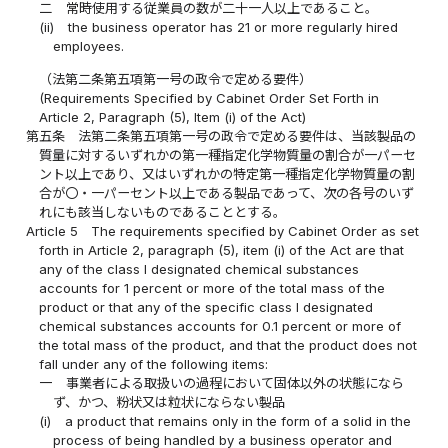
二
常時使用する従業員の数が二十一人以上であること。
(ii)
the business operator has 21 or more regularly hired
employees.
（法第二条第五項第一号の政令で定める要件）
(Requirements Specified by Cabinet Order Set Forth in
Article 2, Paragraph (5), Item (i) of the Act)
第五条
法第二条第五項第一号の政令で定める要件は、当該製品の
質量に対するいずれかの第一種指定化学物質量の割合が一パーセ
ント以上であり、又はいずれかの特定第一種指定化学物質量の割
合が〇・一パーセント以上である製品であって、次の各号のいず
れにも該当しないものであることとする。
Article 5
The requirements specified by Cabinet Order as set
forth in Article 2, paragraph (5), item (i) of the Act are that
any of the class I designated chemical substances
accounts for 1 percent or more of the total mass of the
product or that any of the specific class I designated
chemical substances accounts for 0.1 percent or more of
the total mass of the product, and that the product does not
fall under any of the following items:
一
事業者による取扱いの過程において固体以外の状態になら
ず、かつ、粉状又は粒状にならない製品
(i)
a product that remains only in the form of a solid in the
process of being handled by a business operator and