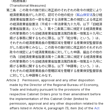
（経過措置）
(Transitional Measures)
第二条
この政令の施行前に改正前のそれぞれの政令の規定により
経済産業局長がした許可、認可その他の処分（
鉱山保安法
及び経
済産業省設置法の一部を改正する法律第二条の規定による改正前
の経済産業省設置法（平成十一年法律第九十九号。以下「旧経済
産業省設置法」という。）第十二条第二項に規定する経済産業省
の所掌事務のうち旧経済産業省設置法第四条第一項第五十九号に
掲げる事務に関するものに限る。以下「処分等」という。）は、
それぞれの経済産業局長の管轄区域を管轄する産業保安監督部長
がした処分等とみなし、この政令の施行前に改正前のそれぞれの
政令の規定により経済産業局長に対してした申請、届出その他の
行為（旧経済産業省設置法第十二条第二項に規定する経済産業省
の所掌事務のうち旧経済産業省設置法第四条第一項第五十九号に
掲げる事務に関するものに限る。以下「申請等」という。）は、
それぞれの経済産業局長の管轄区域を管轄する産業保安監督部長
に対してした申請等とみなす。
Article 2
Permission, approval and any other disposition
made by the Director of the Regional Bureau of Economy,
Trade and Industry pursuant to the provisions of the
respective Cabinet Orders prior to their amendment before
the implementation of this Cabinet Order (limited to
permission, approval and any other disposition related to the
affairs listed in Article 4, paragraph (1), item (lix) of the
Act