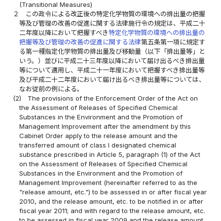
(Transitional Measures)
２
この政令による改正後の特定化学物質の環境への排出量の把握
等及び管理の改善の促進に関する法律施行令の規定は、平成二十
二年度以降において把握すべき
特定化学物質の環境への排出量の
把握等及び管理の改善の促進に関する法律
第五条第一項に規定す
る第一種指定化学物質の排出量及び移動量（以下「排出量等」と
いう。）並びに平成二十三年度以降において届け出るべき排出量
等について適用し、平成二十一年度において把握すべき排出量等
及び平成二十二年度において届け出るべき排出量等については、
なお従前の例による。
(2)
The provisions of the Enforcement Order of the Act on
the Assessment of Releases of Specified Chemical
Substances in the Environment and the Promotion of
Management Improvement after the amendment by this
Cabinet Order apply to the release amount and the
transferred amount of class I designated chemical
substance prescribed in Article 5, paragraph (1) of the Act
on the Assessment of Releases of Specified Chemical
Substances in the Environment and the Promotion of
Management Improvement (hereinafter referred to as the
"release amount, etc.") to be assessed in or after fiscal year
2010, and the release amount, etc. to be notified in or after
fiscal year 2011; and with regard to the release amount, etc.
to be assessed in fiscal year 2009 and the release amount,