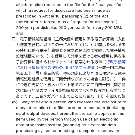
all information recorded in the file for the fiscal year for
which a request for disclosure has been made as
prescribed in Article 10, paragraph (2) of the Act
(hereinafter referred to as a "request for disclosure"),
200 yen per disk plus 900 yen each for every 200 MB);
and
四
電子情報処理組織（主務大臣の使用に係る電子計算機（入出
力装置を含む。以下この号において同じ。）と開示を受ける者
の使用に係る電子計算機とを電気通信回線で接続した電子情報
処理組織をいう。）を使用して開示を受ける者の使用に係る電
子計算機に備えられたファイルに複写させる方法（
行政手続等
における情報通信の技術の利用に関する法律
（平成十四年法律
第百五十一号）第三条第一項の規定により同項に規定する電子
情報処理組織を使用して開示請求があった場合に限る。）一件
につき百円に〇・五メガバイトまでごとに二百四十円（開示請
求に係る年度のファイル記録事項のすべてを複写させる場合に
あっては、二百メガバイトまでごとに八百八十円）を加えた額
(iv)
way of having a person who receives the disclosure to
copy information to a file stored on a computer (including
input-output devices; hereinafter the same applies in this
item) used by the person through use of an electronic
data processing system (meaning an electronic data
processing system connecting a computer used by the