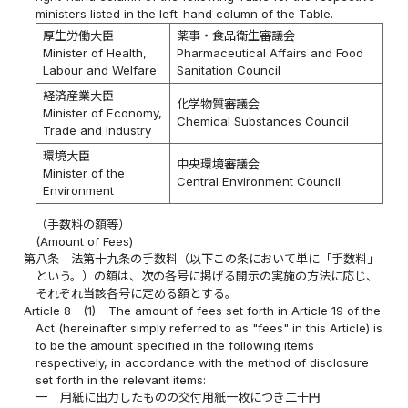
ministers listed in the left-hand column of the Table.
厚生労働大臣
薬事・食品衛生審議会
Minister of Health,
Pharmaceutical Affairs and Food
Labour and Welfare
Sanitation Council
経済産業大臣
化学物質審議会
Minister of Economy,
Chemical Substances Council
Trade and Industry
環境大臣
中央環境審議会
Minister of the
Central Environment Council
Environment
（手数料の額等）
(Amount of Fees)
第八条
法第十九条の手数料（以下この条において単に「手数料」
という。）の額は、次の各号に掲げる開示の実施の方法に応じ、
それぞれ当該各号に定める額とする。
Article 8
(1)
The amount of fees set forth in Article 19 of the
Act (hereinafter simply referred to as "fees" in this Article) is
to be the amount specified in the following items
respectively, in accordance with the method of disclosure
set forth in the relevant items:
一
用紙に出力したものの交付用紙一枚につき二十円