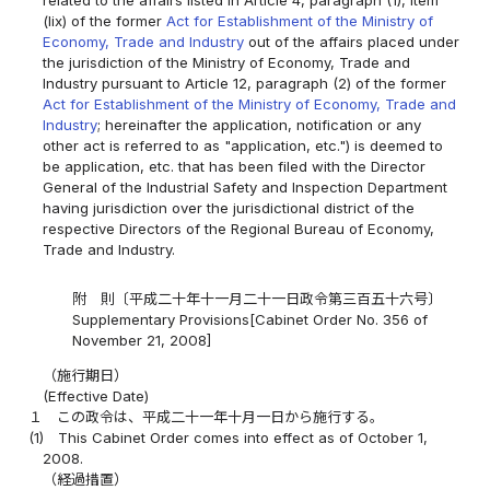
(lix) of the former
Act for Establishment of the Ministry of
Economy, Trade and Industry
out of the affairs placed under
the jurisdiction of the Ministry of Economy, Trade and
Industry pursuant to Article 12, paragraph (2) of the former
Act for Establishment of the Ministry of Economy, Trade and
Industry
; hereinafter the application, notification or any
other act is referred to as "application, etc.") is deemed to
be application, etc. that has been filed with the Director
General of the Industrial Safety and Inspection Department
having jurisdiction over the jurisdictional district of the
respective Directors of the Regional Bureau of Economy,
Trade and Industry.
附 則〔平成二十年十一月二十一日政令第三百五十六号〕
Supplementary Provisions[Cabinet Order No. 356 of
November 21, 2008]
（施行期日）
(Effective Date)
１
この政令は、平成二十一年十月一日から施行する。
(1)
This Cabinet Order comes into effect as of October 1,
2008.
（経過措置）