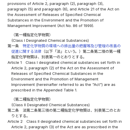
provisions of Article 2, paragraph (2), paragraph (3),
paragraph (5) and paragraph (6), and Article 21 of the Act on
the Assessment of Releases of Specified Chemical
Substances in the Environment and the Promotion of
Management Improvement (Act No. 86 of 1999).
（第一種指定化学物質）
(Class I Designated Chemical Substances)
第一条
特定化学物質の環境への排出量の把握等及び管理の改善の
促進に関する法律
（以下「法」という。）第二条第二項の第一種
指定化学物質は、別表第一のとおりとする。
Article 1
Class I designated chemical substances set forth in
Article 2, paragraph (2) of the Act on the Assessment of
Releases of Specified Chemical Substances in the
Environment and the Promotion of Management
Improvement (hereinafter referred to as the "Act") are as
prescribed in the Appended Table 1.
（第二種指定化学物質）
(Class II Designated Chemical Substances)
第二条
法第二条第三項の第二種指定化学物質は、別表第二のとお
りとする。
Article 2
Class II designated chemical substances set forth in
Article 2, paragraph (3) of the Act are as prescribed in the