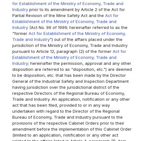
for Establishment of the Ministry of Economy, Trade and
Industry
prior to its amendment by Article 2 of the Act for
Partial Revision of the Mine Safety Act and the
Act for
Establishment of the Ministry of Economy, Trade and
Industry
(Act No. 99 of 1999; hereinafter referred to as the
"former
Act for Establishment of the Ministry of Economy,
Trade and Industry
") out of the affairs placed under the
jurisdiction of the Ministry of Economy, Trade and Industry
pursuant to Article 12, paragraph (2) of the former
Act for
Establishment of the Ministry of Economy, Trade and
Industry
; hereinafter the permission, approval and any other
disposition are referred to as "disposition, etc.") are deemed
to be disposition, etc. that has been made by the Director
General of the Industrial Safety and Inspection Department
having jurisdiction over the jurisdictional district of the
respective Directors of the Regional Bureau of Economy,
Trade and Industry. An application, notification or any other
act that has been filed, provided to or in any way
undertaken with regard to the Director of the Regional
Bureau of Economy, Trade and Industry pursuant to the
provisions of the respective Cabinet Orders prior to their
amendment before the implementation of this Cabinet Order
(limited to an application, notification or any other act
related to the affairs listed in Article 4, paragraph (1), item