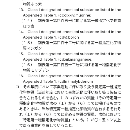
物質ふっ素
13.
Class I designated chemical substance listed in the
Appended Table 1, (ccclxxiv):fluorine;
（１４）
別表第一第四百五号に掲げる第一種指定化学物質
ほう素
14.
Class I designated chemical substance listed in the
Appended Table 1, (cdv):boron
（１５）
別表第一第四百十二号に掲げる第一種指定化学物
質マンガン
15.
Class I designated chemical substance listed in the
Appended Table 1, (cdxii):manganese;
（１６）
別表第一第四百五十三号に掲げる第一種指定化学
物質モリブデン
16.
Class I designated chemical substance listed in the
Appended Table 1, (cdliii):molybdenum
ロ
その年度において事業活動に伴い取り扱う特定第一種指定
化学物質（当該年度において事業活動に伴い取り扱う製品に
含有されるものを含む。）のいずれかの質量（その特定第一
種指定化学物質が次の（１）から（６）までに掲げるもので
あるときは、当該特定第一種指定化学物質が含有するそれぞ
れ（１）から（６）までに定める物質の質量。次条において
「特定第一種指定化学物質量」という。）が〇・五トン以上
である事業所を有していること。