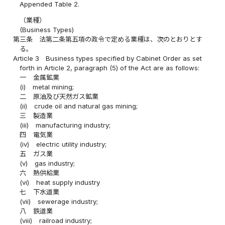
Appended Table 2.
（業種）
(Business Types)
第三条
法第二条第五項の政令で定める業種は、次のとおりとす
る。
Article 3
Business types specified by Cabinet Order as set
forth in Article 2, paragraph (5) of the Act are as follows:
一
金属鉱業
(i)
metal mining;
二
原油及び天然ガス鉱業
(ii)
crude oil and natural gas mining;
三
製造業
(iii)
manufacturing industry;
四
電気業
(iv)
electric utility industry;
五
ガス業
(v)
gas industry;
六
熱供給業
(vi)
heat supply industry
七
下水道業
(vii)
sewerage industry;
八
鉄道業
(viii)
railroad industry;