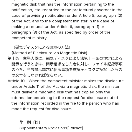
magnetic disk that has the information pertaining to the
notification, etc. recorded to the prefectural governor in the
case of providing notification under Article 5, paragraph (2)
of the Act, and to the competent minister in the case of
making a request under Article 6, paragraph (1) or
paragraph (8) of the Act, as specified by order of the
competent ministry.
（磁気ディスクによる開示の方法）
(Method of Disclosure via Magnetic Disk)
第十条
主務大臣は、磁気ディスクにより法第十一条の規定による
開示を行うときは、開示請求をした者に対し、ファイル記録事項
のうち、当該開示請求に係る事項を磁気ディスクに複写したもの
の交付をしなければならない。
Article 10
When the competent minister makes the disclosure
under Article 11 of the Act via a magnetic disk, the minister
must deliver a magnetic disk that has copied only the
information pertaining to the request for disclosure out of
the information recorded in the file to the person who has
made the request for disclosure.
附 則〔抄〕
Supplementary Provisions[Extract]