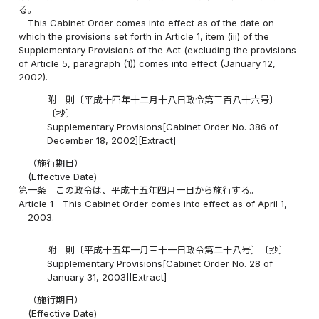
る。
This Cabinet Order comes into effect as of the date on
which the provisions set forth in Article 1, item (iii) of the
Supplementary Provisions of the Act (excluding the provisions
of Article 5, paragraph (1)) comes into effect (January 12,
2002).
附 則〔平成十四年十二月十八日政令第三百八十六号〕
〔抄〕
Supplementary Provisions[Cabinet Order No. 386 of
December 18, 2002][Extract]
（施行期日）
(Effective Date)
第一条
この政令は、平成十五年四月一日から施行する。
Article 1
This Cabinet Order comes into effect as of April 1,
2003.
附 則〔平成十五年一月三十一日政令第二十八号〕〔抄〕
Supplementary Provisions[Cabinet Order No. 28 of
January 31, 2003][Extract]
（施行期日）
(Effective Date)