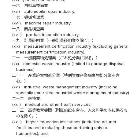
十六
自動車整備業
(xvi)
automobile repair industry;
十七
機械修理業
(xvii)
machine repair industry;
十八
商品検査業
(xviii)
product inspection industry;
十九
計量証明業（一般計量証明業を除く。）
(xix)
measurement certification industry (excluding general
measurement certification industry);
二十
一般廃棄物処理業（ごみ処分業に限る。）
(xx)
domestic waste industry (limited to garbage disposal
business)
二十一
産業廃棄物処分業（特別管理産業廃棄物処分業を含
む。）
(xxi)
industrial waste management industry (including
specially controlled industrial waste management industry)
二十二
医療業
(xxii)
medical and other health services;
二十三
高等教育機関（附属施設を含み、人文科学のみに係るも
のを除く。）
(xxiii)
higher education institutions (including adjunct
facilities and excluding those pertaining only to
humanities); and