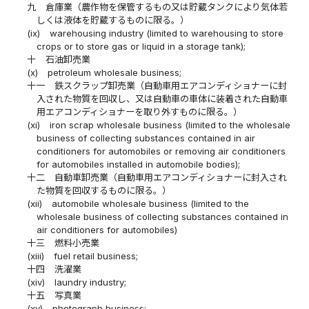
九
倉庫業（農作物を保管するもの又は貯蔵タンクにより気体若
しくは液体を貯蔵するものに限る。）
(ix)
warehousing industry (limited to warehousing to store
crops or to store gas or liquid in a storage tank);
十
石油卸売業
(x)
petroleum wholesale business;
十一
鉄スクラップ卸売業（自動車用エアコンディショナーに封
入された物質を回収し、又は自動車の車体に装着された自動車
用エアコンディショナーを取り外すものに限る。）
(xi)
iron scrap wholesale business (limited to the wholesale
business of collecting substances contained in air
conditioners for automobiles or removing air conditioners
for automobiles installed in automobile bodies);
十二
自動車卸売業（自動車用エアコンディショナーに封入され
た物質を回収するものに限る。）
(xii)
automobile wholesale business (limited to the
wholesale business of collecting substances contained in
air conditioners for automobiles)
十三
燃料小売業
(xiii)
fuel retail business;
十四
洗濯業
(xiv)
laundry industry;
十五
写真業
(xv)
photograph business;