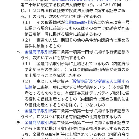
第二十項に規定する投資法人債券をいう。ホにおいて同
じ。）又は外国投資証券で投資法人債券に類する証券に限
る。）のうち、次のいずれにも該当するもの
（１）
その取得勧誘が
金融商品取引法
第二条第三項第一号
に掲げる場合に該当するもの又はその売付け勧誘等が同条
第四項第一号に掲げる場合に該当するもの
（２）
償還の方法、期限その他の条件が内閣府令で定める
要件に該当するもの
ヘ
金融商品取引法
第二条第一項第十四号に掲げる有価証券の
うち、次のいずれにも該当するもの
（１）
金融商品取引所等に上場されているもの（内閣府令
で定めるものを除く。）又は金融商品取引所等が売買のた
め上場することを承認したもの
（２）
主として特定資産（
投資信託及び投資法人に関する
法律
第二条第一項に規定する特定資産をいう。）を信託財
産とするもののうち、有価証券又はデリバティブ取引に係
る権利を信託財産とするもの（内閣府令で定める目的によ
り信託財産とするものを除く。）でないもの
ト
金融商品取引法
第二条第一項第十七号に掲げる有価証券の
うちイ、ロ又はヘに掲げる有価証券の性質を有するもの
チ
金融商品取引法
第二条第一項第二十号に掲げる有価証券で
イからトまでに掲げる有価証券に係る権利を表示するものの
うち、金融商品取引所等に上場されているもの（内閣府令で