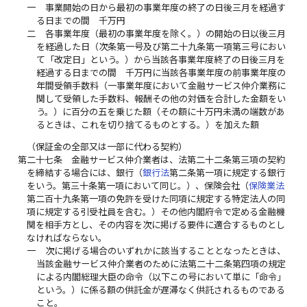
一
事業開始の日から最初の事業年度の終了の日後三月を経過す
る日までの間 千万円
二
各事業年度（最初の事業年度を除く。）の開始の日以後三月
を経過した日（次条第一号及び第二十九条第一項第三号におい
て「改定日」という。）から当該各事業年度終了の日後三月を
経過する日までの間 千万円に当該各事業年度の前事業年度の
年間受領手数料（一事業年度において金融サービス仲介業務に
関して受領した手数料、報酬その他の対価を合計した金額をい
う。）に百分の五を乗じた額（その額に十万円未満の端数があ
るときは、これを切り捨てるものとする。）を加えた額
（保証金の全部又は一部に代わる契約）
第二十七条
金融サービス仲介業者は、法第二十二条第三項の契約
を締結する場合には、銀行（
銀行法
第二条第一項に規定する銀行
をいう。第三十条第一項において同じ。）、保険会社（
保険業法
第二百十九条第一項の免許を受けた同項に規定する特定法人の同
項に規定する引受社員を含む。）その他内閣府令で定める金融機
関を相手方とし、その内容を次に掲げる要件に適合するものとし
なければならない。
一
次に掲げる場合のいずれかに該当することとなったときは、
当該金融サービス仲介業者のために法第二十二条第四項の規定
による内閣総理大臣の命令（以下この号において単に「命令」
という。）に係る額の供託金が遅滞なく供託されるものである
こと。