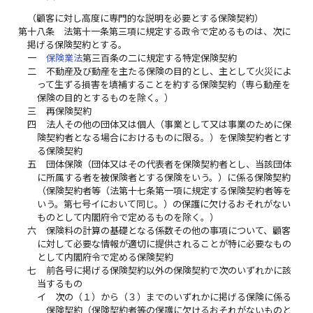
（顧客に対し高度に専門的な説明を必要とする保険契約）
第十八条
法第十一条第三項に規定する政令で定めるものは、次に
掲げる保険契約とする。
一
保険業法
第三百条の二に規定する特定保険契約
二
不動産及び動産を主たる保険の目的とし、主として火災によ
って生ずる損害を填補することを約する保険契約（専ら動産を
保険の目的とするものを除く。）
三
再保険契約
四
法人その他の団体又は個人（事業として又は事業のために保
険契約者となる場合におけるものに限る。）を保険契約者とす
る保険契約
五
団体保険（団体又はその代表者を保険契約者とし、当該団体
に所属する者を被保険者とする保険をいう。）に係る保険契約
（保険契約者等（法第十七条第一項に規定する保険契約者等を
いう。第七号イにおいて同じ。）の保護に欠けるおそれがない
ものとして内閣府令で定めるものを除く。）
六
保険料の計算の基礎となる係数その他の事項について、顧客
に対して必要な情報が適切に提供されることが特に必要なもの
として内閣府令で定める保険契約
七
前各号に掲げる保険契約以外の保険契約で次のいずれかに該
当するもの
イ
次の（１）から（３）までのいずれかに掲げる保険に係る
保険契約（保険契約者等の保護に欠けるおそれがないものと