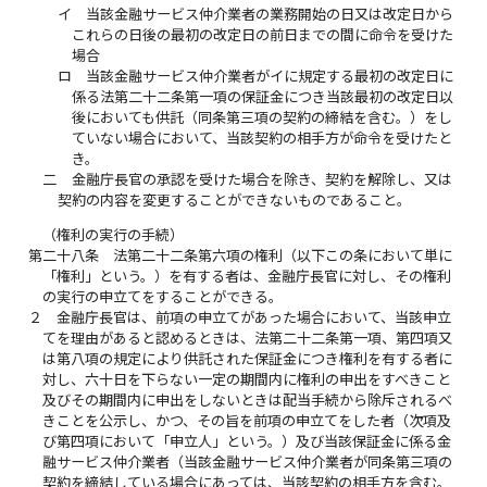
イ
当該金融サービス仲介業者の業務開始の日又は改定日から
これらの日後の最初の改定日の前日までの間に命令を受けた
場合
ロ
当該金融サービス仲介業者がイに規定する最初の改定日に
係る法第二十二条第一項の保証金につき当該最初の改定日以
後においても供託（同条第三項の契約の締結を含む。）をし
ていない場合において、当該契約の相手方が命令を受けたと
き。
二
金融庁長官の承認を受けた場合を除き、契約を解除し、又は
契約の内容を変更することができないものであること。
（権利の実行の手続）
第二十八条
法第二十二条第六項の権利（以下この条において単に
「権利」という。）を有する者は、金融庁長官に対し、その権利
の実行の申立てをすることができる。
２
金融庁長官は、前項の申立てがあった場合において、当該申立
てを理由があると認めるときは、法第二十二条第一項、第四項又
は第八項の規定により供託された保証金につき権利を有する者に
対し、六十日を下らない一定の期間内に権利の申出をすべきこと
及びその期間内に申出をしないときは配当手続から除斥されるべ
きことを公示し、かつ、その旨を前項の申立てをした者（次項及
び第四項において「申立人」という。）及び当該保証金に係る金
融サービス仲介業者（当該金融サービス仲介業者が同条第三項の
契約を締結している場合にあっては、当該契約の相手方を含む。