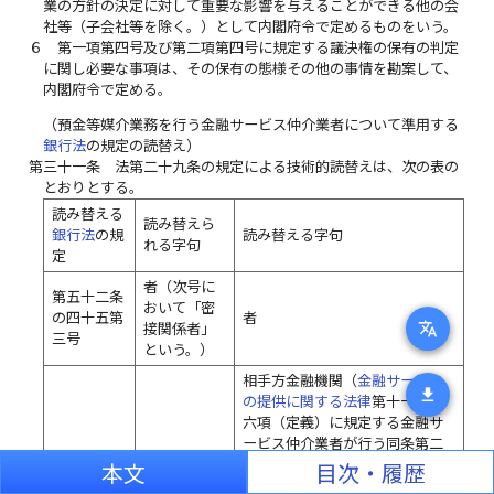
業の方針の決定に対して重要な影響を与えることができる他の会
社等（子会社等を除く。）として内閣府令で定めるものをいう。
６
第一項第四号及び第二項第四号に規定する議決権の保有の判定
に関し必要な事項は、その保有の態様その他の事情を勘案して、
内閣府令で定める。
（預金等媒介業務を行う金融サービス仲介業者について準用する
銀行法
の規定の読替え）
第三十一条
法第二十九条の規定による技術的読替えは、次の表の
とおりとする。
読み替える
読み替えら
銀行法
の規
読み替える字句
れる字句
定
者（次号に
第五十二条
おいて「密
の四十五第
者
translate
接関係者」
三号
という。）
相手方金融機関（
金融サービス
download
の提供に関する法律
第十一条第
六項（定義）に規定する金融サ
ービス仲介業者が行う同条第二
項に規定する預金等媒介業務に
本文
目次・履歴
より顧客が締結する預金等の受