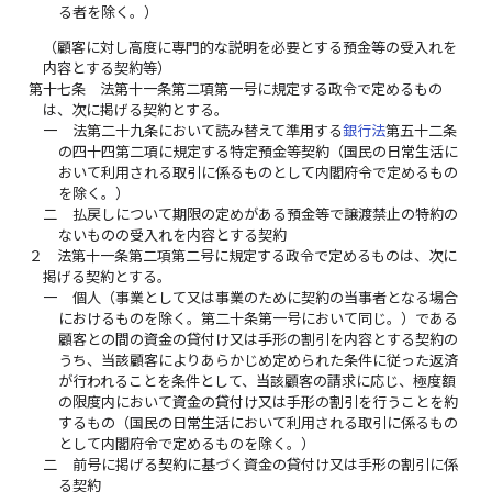
る者を除く。）
（顧客に対し高度に専門的な説明を必要とする預金等の受入れを
内容とする契約等）
第十七条
法第十一条第二項第一号に規定する政令で定めるもの
は、次に掲げる契約とする。
一
法第二十九条において読み替えて準用する
銀行法
第五十二条
の四十四第二項に規定する特定預金等契約（国民の日常生活に
おいて利用される取引に係るものとして内閣府令で定めるもの
を除く。）
二
払戻しについて期限の定めがある預金等で譲渡禁止の特約の
ないものの受入れを内容とする契約
２
法第十一条第二項第二号に規定する政令で定めるものは、次に
掲げる契約とする。
一
個人（事業として又は事業のために契約の当事者となる場合
におけるものを除く。第二十条第一号において同じ。）である
顧客との間の資金の貸付け又は手形の割引を内容とする契約の
うち、当該顧客によりあらかじめ定められた条件に従った返済
が行われることを条件として、当該顧客の請求に応じ、極度額
の限度内において資金の貸付け又は手形の割引を行うことを約
するもの（国民の日常生活において利用される取引に係るもの
として内閣府令で定めるものを除く。）
二
前号に掲げる契約に基づく資金の貸付け又は手形の割引に係
る契約