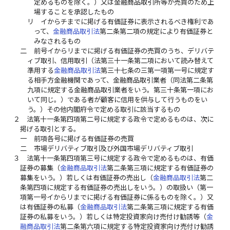
定めるものを除く。）又は金融商品取引所等が売買のため上
場することを承認したもの
リ
イからチまでに掲げる有価証券に表示されるべき権利であ
って、
金融商品取引法
第二条第二項の規定により有価証券と
みなされるもの
二
前号イからリまでに掲げる有価証券の売買のうち、デリバテ
ィブ取引、信用取引（法第三十一条第二項において読み替えて
準用する
金融商品取引法
第三十七条の三第一項第一号に規定す
る相手方金融機関であって、金融商品取引業者（同法第二条第
九項に規定する金融商品取引業者をいう。第三十条第一項にお
いて同じ。）である者が顧客に信用を供与して行うものをい
う。）その他内閣府令で定める取引に該当するもの
２
法第十一条第四項第二号に規定する政令で定めるものは、次に
掲げる取引とする。
一
前項各号に掲げる有価証券の売買
二
市場デリバティブ取引及び外国市場デリバティブ取引
３
法第十一条第四項第三号に規定する政令で定めるものは、有価
証券の募集（
金融商品取引法
第二条第三項に規定する有価証券の
募集をいう。）若しくは有価証券の売出し（
金融商品取引法
第二
条第四項に規定する有価証券の売出しをいう。）の取扱い（第一
項第一号イからリまでに掲げる有価証券に係るものを除く。）又
は有価証券の私募（
金融商品取引法
第二条第三項に規定する有価
証券の私募をいう。）若しくは特定投資家向け売付け勧誘等（
金
融商品取引法
第二条第六項に規定する特定投資家向け売付け勧誘