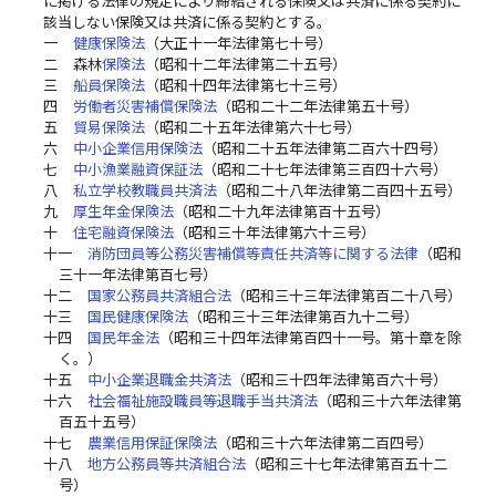
に掲げる法律の規定により締結される保険又は共済に係る契約に
該当しない保険又は共済に係る契約とする。
一
健康保険法
（大正十一年法律第七十号）
二
森林
保険法
（昭和十二年法律第二十五号）
三
船員保険法
（昭和十四年法律第七十三号）
四
労働者災害補償保険法
（昭和二十二年法律第五十号）
五
貿易保険法
（昭和二十五年法律第六十七号）
六
中小企業信用保険法
（昭和二十五年法律第二百六十四号）
七
中小漁業融資保証法
（昭和二十七年法律第三百四十六号）
八
私立学校教職員共済法
（昭和二十八年法律第二百四十五号）
九
厚生年金保険法
（昭和二十九年法律第百十五号）
十
住宅融資保険法
（昭和三十年法律第六十三号）
十一
消防団員等公務災害補償等責任共済等に関する法律
（昭和
三十一年法律第百七号）
十二
国家公務員共済組合法
（昭和三十三年法律第百二十八号）
十三
国民健康保険法
（昭和三十三年法律第百九十二号）
十四
国民年金法
（昭和三十四年法律第百四十一号。第十章を除
く。）
十五
中小企業退職金共済法
（昭和三十四年法律第百六十号）
十六
社会福祉施設職員等退職手当共済法
（昭和三十六年法律第
百五十五号）
十七
農業信用保証保険法
（昭和三十六年法律第二百四号）
十八
地方公務員等共済組合法
（昭和三十七年法律第百五十二
号）