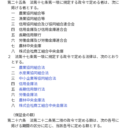
第二十五条
法第十七条第一項に規定する政令で定める者は、次に
掲げる者とする。
一
農業協同組合等
二
漁業協同組合等
三
信用協同組合及び協同組合連合会
四
信用金庫及び信用金庫連合会
五
長期信用銀行
六
労働金庫及び労働金庫連合会
七
農林中央金庫
八
株式会社商工組合中央金庫
２
法第十七条第一項に規定する政令で定める法律は、次のとおり
とする。
一
農業協同組合法
二
水産業協同組合法
三
中小企業等協同組合法
四
信用金庫法
五
長期信用銀行法
六
労働金庫法
七
農林中央金庫法
八
株式会社商工組合中央金庫法
（保証金の額）
第二十六条
法第二十二条第二項の政令で定める額は、次の各号に
掲げる期間の区分に応じ、当該各号に定める額とする。