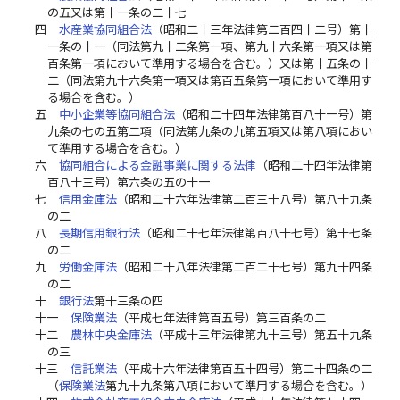
の五又は第十一条の二十七
四
水産業協同組合法
（昭和二十三年法律第二百四十二号）第十
一条の十一（同法第九十二条第一項、第九十六条第一項又は第
百条第一項において準用する場合を含む。）又は第十五条の十
二（同法第九十六条第一項又は第百五条第一項において準用す
る場合を含む。）
五
中小企業等協同組合法
（昭和二十四年法律第百八十一号）第
九条の七の五第二項（同法第九条の九第五項又は第八項におい
て準用する場合を含む。）
六
協同組合による金融事業に関する法律
（昭和二十四年法律第
百八十三号）第六条の五の十一
七
信用金庫法
（昭和二十六年法律第二百三十八号）第八十九条
の二
八
長期信用銀行法
（昭和二十七年法律第百八十七号）第十七条
の二
九
労働金庫法
（昭和二十八年法律第二百二十七号）第九十四条
の二
十
銀行法
第十三条の四
十一
保険業法
（平成七年法律第百五号）第三百条の二
十二
農林中央金庫法
（平成十三年法律第九十三号）第五十九条
の三
十三
信託業法
（平成十六年法律第百五十四号）第二十四条の二
（
保険業法
第九十九条第八項において準用する場合を含む。）