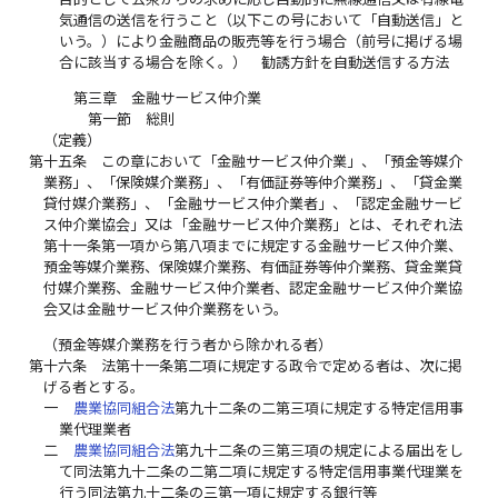
気通信の送信を行うこと（以下この号において「自動送信」と
いう。）により金融商品の販売等を行う場合（前号に掲げる場
合に該当する場合を除く。） 勧誘方針を自動送信する方法
第三章 金融サービス仲介業
第一節 総則
（定義）
第十五条
この章において「金融サービス仲介業」、「預金等媒介
業務」、「保険媒介業務」、「有価証券等仲介業務」、「貸金業
貸付媒介業務」、「金融サービス仲介業者」、「認定金融サービ
ス仲介業協会」又は「金融サービス仲介業務」とは、それぞれ法
第十一条第一項から第八項までに規定する金融サービス仲介業、
預金等媒介業務、保険媒介業務、有価証券等仲介業務、貸金業貸
付媒介業務、金融サービス仲介業者、認定金融サービス仲介業協
会又は金融サービス仲介業務をいう。
（預金等媒介業務を行う者から除かれる者）
第十六条
法第十一条第二項に規定する政令で定める者は、次に掲
げる者とする。
一
農業協同組合法
第九十二条の二第三項に規定する特定信用事
業代理業者
二
農業協同組合法
第九十二条の三第三項の規定による届出をし
て同法第九十二条の二第二項に規定する特定信用事業代理業を
行う同法第九十二条の三第一項に規定する銀行等