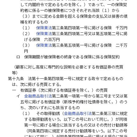
して内閣府令で定めるものを除く。）であって、一の保険契
約者に係る一の被保険者につきそれぞれ当該（１）から
（３）までに定める金額を超える保険金の支払又は損害の填
補を約するもの
（１）
保険業法
第三条第四項第一号に掲げる保険 千万円
（２）
保険業法
第三条第四項第二号又は第五項第二号に掲
げる保険 六百万円
（３）
保険業法
第三条第五項第一号に掲げる保険 二千万
円
ロ
保険期間が被保険者の終身である保険に係る保険契約
（顧客に対し高度に専門的な説明を必要とする有価証券の売買
等）
第十九条
法第十一条第四項第一号に規定する政令で定めるもの
は、次に掲げる売買とする。
一
有価証券（次に掲げる有価証券を除く。）の売買
イ
金融商品取引法
第二条第一項第一号から第三号まで又は第
五号に掲げる有価証券（新株予約権付社債券を除く。）のう
ち、次のいずれにも該当するもの
（１）
その取得勧誘（
金融商品取引法
第二条第三項に規定
する取得勧誘をいう。以下この号において同じ。）が同項
第一号に掲げる場合に該当するもの又はその売付け勧誘等
（同条第四項に規定する売付け勧誘等をいう。以下この号
において同じ。）が同条第四項第一号に掲げる場合に該当