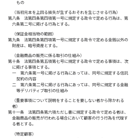
もの
（当初元本を上回る損失が生ずるおそれを生じさせる行為）
第八条
法第四条第四項第一号に規定する政令で定める行為は、第
六条第二号に掲げる行為とする。
（保証金相当物の範囲）
第九条
法第四条第四項第一号に規定する政令で定める金銭以外の
財産は、暗号資産とする。
（金融商品の販売に係る取引の仕組み）
第十条
法第四条第五項第七号に規定する政令で定める事項は、次
に掲げる事項とする。
一
第六条第一号に掲げる行為にあっては、同号に規定する信託
契約の内容
二
第六条第二号に掲げる行為にあっては、同号に規定する金融
等デリバティブ取引の仕組み
（重要事項について説明をすることを要しない者から除かれる
者）
第十一条
法第四条第六項ただし書に規定する政令で定める者は、
金融商品の販売が行われる場合において顧客の行う行為を代理す
る者とする。
（特定顧客）