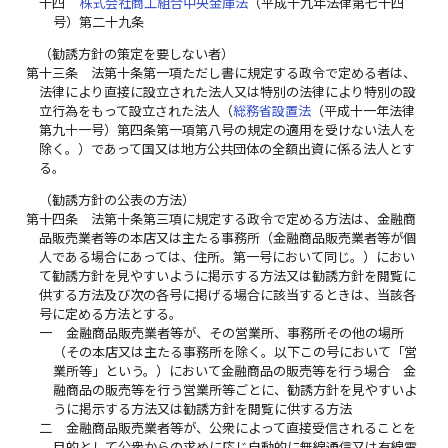
十四
株式会社商工組合中央金庫法
（平成十九年法律第七十四
号）第二十九条
（勧誘方針の策定を要しない者）
第十三条
法第十条第一項ただし書に規定する政令で定める者は、
法律により直接に設立された法人又は特別の法律により特別の設
立行為をもって設立された法人（
総務省設置法
（平成十一年法律
第九十一号）第四条第一項第八号の規定の適用を受けない法人を
除く。）であって国又は地方公共団体の全額出資に係る法人とす
る。
（勧誘方針の公表の方法）
第十四条
法第十条第三項に規定する政令で定める方法は、金融商
品販売業者等の本店又は主たる事務所（金融商品販売業者等が個
人である場合にあっては、住所。第一号において同じ。）におい
て勧誘方針を見やすいように掲示する方法又は勧誘方針を閲覧に
供する方法及び次の各号に掲げる場合に該当するときは、当該各
号に定める方法とする。
一
金融商品販売業者等が、その営業所、事務所その他の場所
（その本店又は主たる事務所を除く。以下この号において「営
業所等」という。）において金融商品の販売等を行う場合 金
融商品の販売等を行う営業所等ごとに、勧誘方針を見やすいよ
うに掲示する方法又は勧誘方針を閲覧に供する方法
二
金融商品販売業者等が、公衆によって直接受信されることを
目的として公衆からの求めに応じ自動的に無線通信又は有線電