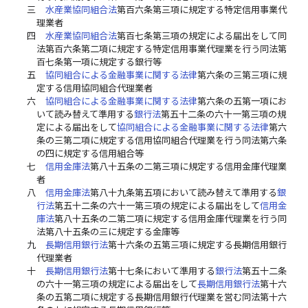
三
水産業協同組合法
第百六条第三項に規定する特定信用事業代
理業者
四
水産業協同組合法
第百七条第三項の規定による届出をして同
法第百六条第二項に規定する特定信用事業代理業を行う同法第
百七条第一項に規定する銀行等
五
協同組合による金融事業に関する法律
第六条の三第三項に規
定する信用協同組合代理業者
六
協同組合による金融事業に関する法律
第六条の五第一項にお
いて読み替えて準用する
銀行法
第五十二条の六十一第三項の規
定による届出をして
協同組合による金融事業に関する法律
第六
条の三第二項に規定する信用協同組合代理業を行う同法第六条
の四に規定する信用組合等
七
信用金庫法
第八十五条の二第三項に規定する信用金庫代理業
者
八
信用金庫法
第八十九条第五項において読み替えて準用する
銀
行法
第五十二条の六十一第三項の規定による届出をして
信用金
庫法
第八十五条の二第二項に規定する信用金庫代理業を行う同
法第八十五条の三に規定する金庫等
九
長期信用銀行法
第十六条の五第三項に規定する長期信用銀行
代理業者
十
長期信用銀行法
第十七条において準用する
銀行法
第五十二条
の六十一第三項の規定による届出をして
長期信用銀行法
第十六
条の五第二項に規定する長期信用銀行代理業を営む同法第十六