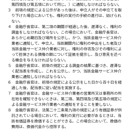
第四項及び第五項において同じ。）に通知しなければならない。
３
前項の規定による公示があった後は、申立人がその申立てを取
り下げた場合においても、権利の実行の手続の進行は、妨げられ
ない。
４
金融庁長官は、第二項の期間が経過した後、遅滞なく、権利の
調査をしなければならない。この場合において、金融庁長官は、
あらかじめ期日及び場所を公示し、かつ、当該金融サービス仲介
業者に通知して、申立人、当該期間内に権利の申出をした者及び
当該金融サービス仲介業者に対し、権利の存否及びその権利によ
って担保される債権の額について証拠を提示し、及び意見を述べ
る機会を与えなければならない。
５
金融庁長官は、前項の規定による調査の結果に基づき、遅滞な
く配当表を作成し、これを公示し、かつ、当該金融サービス仲介
業者に通知しなければならない。
６
金融庁長官は、前項の規定による公示をした日から百十日を経
過した後、配当表に従い配当を実施する。
７
金融庁長官は、金融サービス仲介業者の営業所又は事務所の所
在地を確知できないときは、第二項、第四項及び第五項の規定に
よる金融サービス仲介業者への通知をすることを要しない。
８
金融庁長官は、法第二十二条第九項の規定により有価証券が供
託されている場合において、権利の実行に必要があるときは、当
該有価証券を換価することができる。この場合において、換価の
費用は、換価代金から控除する。