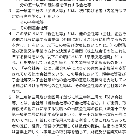
分の五十以下の議決権を保有する会社等
３
第一項第三号の「子法人等」とは、次に掲げる者（内閣府令で
定める者を除く。）をいう。
一
その子会社等
二
その関連会社等
４
この条において「親会社等」とは、他の会社等（会社、組合そ
の他これらに準ずる事業体（外国におけるこれらに相当するもの
を含む。）をいう。以下この項及び次項において同じ。）の財務
及び営業又は事業の方針を決定する機関（株主総会その他これに
準ずる機関をいう。以下この項において「意思決定機関」とい
う。）を支配している会社等として内閣府令で定めるものをい
い、「子会社等」とは、親会社等によりその意思決定機関を支配
されている他の会社等をいう。この場合において、親会社等及び
子会社等又は子会社等が他の会社等の意思決定機関を支配してい
る場合における当該他の会社等は、その親会社等の子会社等とみ
なす。
５
第二項第三号及び第四号イ並びに第三項第二号の「関連会社
等」とは、会社等（当該会社等の子会社等を含む。）が出資、取
締役その他これに準ずる役職への当該会社等の役員（法第十三条
第一項第二号に規定する役員をいう。第三十九条第一項第三号に
おいて同じ。）若しくは使用人である者若しくはこれらであった
者の就任、融資、債務の保証若しくは担保の提供、技術の提供又
は営業上若しくは事業上の取引等を通じて、財務及び営業又は事