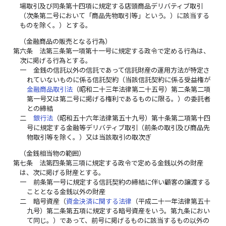
場取引及び同条第十四項に規定する店頭商品デリバティブ取引
（次条第二号において「商品先物取引等」という。）に該当する
ものを除く。）とする。
（金融商品の販売となる行為）
第六条
法第三条第一項第十一号に規定する政令で定める行為は、
次に掲げる行為とする。
一
金銭の信託以外の信託であって信託財産の運用方法が特定さ
れていないものに係る信託契約（当該信託契約に係る受益権が
金融商品取引法
（昭和二十三年法律第二十五号）第二条第二項
第一号又は第二号に掲げる権利であるものに限る。）の委託者
との締結
二
銀行法
（昭和五十六年法律第五十九号）第十条第二項第十四
号に規定する金融等デリバティブ取引（前条の取引及び商品先
物取引等を除く。）又は当該取引の取次ぎ
（金銭相当物の範囲）
第七条
法第四条第三項に規定する政令で定める金銭以外の財産
は、次に掲げる財産とする。
一
前条第一号に規定する信託契約の締結に伴い顧客の譲渡する
こととなる金銭以外の財産
二
暗号資産（
資金決済に関する法律
（平成二十一年法律第五十
九号）第二条第五項に規定する暗号資産をいう。第九条におい
て同じ。）であって、前号に掲げるものに該当するもの以外の