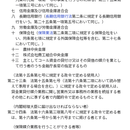
一項第三号において同じ。）
七
信用金庫及び信用金庫連合会
八
長期信用銀行（
長期信用銀行法
第二条に規定する長期信用銀
行をいう。第二十五条第一項第五号において同じ。）
九
労働金庫及び労働金庫連合会
十
保険会社（
保険業法
第二条第二項に規定する保険会社をい
い、同条第七項に規定する外国保険会社等を含む。第二十七条
において同じ。）
十一
農林中央金庫
十二
株式会社商工組合中央金庫
十三
主としてコール資金の貸付け又はその貸借の媒介を業とし
て行う者のうち金融庁長官の指定するもの
（法第十五条第七号に規定する政令で定める使用人）
第二十三条
法第十五条第七号（法第十六条第二項において読み替
えて準用する場合を含む。）に規定する政令で定める使用人は、
貸金業貸付媒介業務に関し営業所又は事務所の業務を統括する者
その他これに準ずる者で内閣府令で定めるものとする。
（内閣総理大臣に届け出なければならない者）
第二十四条
法第十六条第三項第八号イに規定する政令で定める者
は、第十六条第一号から第十六号までに掲げる者とする。
（保険媒介業務を行うことができる者等）