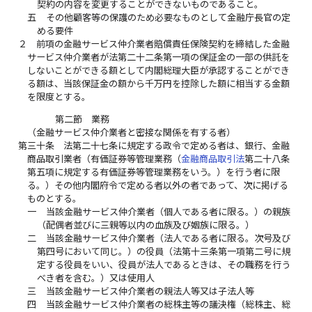
契約の内容を変更することができないものであること。
五
その他顧客等の保護のため必要なものとして金融庁長官の定
める要件
２
前項の金融サービス仲介業者賠償責任保険契約を締結した金融
サービス仲介業者が法第二十二条第一項の保証金の一部の供託を
しないことができる額として内閣総理大臣が承認することができ
る額は、当該保証金の額から千万円を控除した額に相当する金額
を限度とする。
第二節 業務
（金融サービス仲介業者と密接な関係を有する者）
第三十条
法第二十七条に規定する政令で定める者は、銀行、金融
商品取引業者（有価証券等管理業務（
金融商品取引法
第二十八条
第五項に規定する有価証券等管理業務をいう。）を行う者に限
る。）その他内閣府令で定める者以外の者であって、次に掲げる
ものとする。
一
当該金融サービス仲介業者（個人である者に限る。）の親族
（配偶者並びに三親等以内の血族及び姻族に限る。）
二
当該金融サービス仲介業者（法人である者に限る。次号及び
第四号において同じ。）の役員（法第十三条第一項第二号に規
定する役員をいい、役員が法人であるときは、その職務を行う
べき者を含む。）又は使用人
三
当該金融サービス仲介業者の親法人等又は子法人等
四
当該金融サービス仲介業者の総株主等の議決権（総株主、総