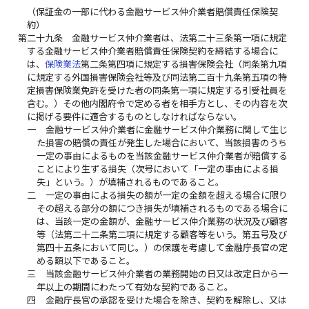
（保証金の一部に代わる金融サービス仲介業者賠償責任保険契
約）
第二十九条
金融サービス仲介業者は、法第二十三条第一項に規定
する金融サービス仲介業者賠償責任保険契約を締結する場合に
は、
保険業法
第二条第四項に規定する損害保険会社（同条第九項
に規定する外国損害保険会社等及び同法第二百十九条第五項の特
定損害保険業免許を受けた者の同条第一項に規定する引受社員を
含む。）その他内閣府令で定める者を相手方とし、その内容を次
に掲げる要件に適合するものとしなければならない。
一
金融サービス仲介業者に金融サービス仲介業務に関して生じ
た損害の賠償の責任が発生した場合において、当該損害のうち
一定の事由によるものを当該金融サービス仲介業者が賠償する
ことにより生ずる損失（次号において「一定の事由による損
失」という。）が填補されるものであること。
二
一定の事由による損失の額が一定の金額を超える場合に限り
その超える部分の額につき損失が填補されるものである場合に
は、当該一定の金額が、金融サービス仲介業務の状況及び顧客
等（法第二十二条第二項に規定する顧客等をいう。第五号及び
第四十五条において同じ。）の保護を考慮して金融庁長官の定
める額以下であること。
三
当該金融サービス仲介業者の業務開始の日又は改定日から一
年以上の期間にわたって有効な契約であること。
四
金融庁長官の承認を受けた場合を除き、契約を解除し、又は