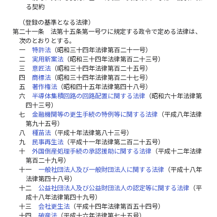
る契約
（登録の基準となる法律）
第二十一条
法第十五条第一号ワに規定する政令で定める法律は、
次のとおりとする。
一
特許法
（昭和三十四年法律第百二十一号）
二
実用新案法
（昭和三十四年法律第百二十三号）
三
意匠法
（昭和三十四年法律第百二十五号）
四
商標法
（昭和三十四年法律第百二十七号）
五
著作権法
（昭和四十五年法律第四十八号）
六
半導体集積回路の回路配置に関する法律
（昭和六十年法律第
四十三号）
七
金融機関等の更生手続の特例等に関する法律
（平成八年法律
第九十五号）
八
種苗法
（平成十年法律第八十三号）
九
民事再生法
（平成十一年法律第二百二十五号）
十
外国倒産処理手続の承認援助に関する法律
（平成十二年法律
第百二十九号）
十一
一般社団法人及び一般財団法人に関する法律
（平成十八年
法律第四十八号）
十二
公益社団法人及び公益財団法人の認定等に関する法律
（平
成十八年法律第四十九号）
十三
会社更生法
（平成十四年法律第百五十四号）
十四
破産法
（平成十六年法律第七十五号）