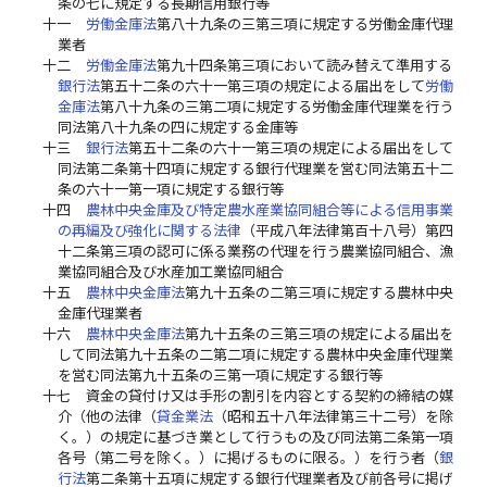
条の七に規定する長期信用銀行等
十一
労働金庫法
第八十九条の三第三項に規定する労働金庫代理
業者
十二
労働金庫法
第九十四条第三項において読み替えて準用する
銀行法
第五十二条の六十一第三項の規定による届出をして
労働
金庫法
第八十九条の三第二項に規定する労働金庫代理業を行う
同法第八十九条の四に規定する金庫等
十三
銀行法
第五十二条の六十一第三項の規定による届出をして
同法第二条第十四項に規定する銀行代理業を営む同法第五十二
条の六十一第一項に規定する銀行等
十四
農林中央金庫及び特定農水産業協同組合等による信用事業
の再編及び強化に関する法律
（平成八年法律第百十八号）第四
十二条第三項の認可に係る業務の代理を行う農業協同組合、漁
業協同組合及び水産加工業協同組合
十五
農林中央金庫法
第九十五条の二第三項に規定する農林中央
金庫代理業者
十六
農林中央金庫法
第九十五条の三第三項の規定による届出を
して同法第九十五条の二第二項に規定する農林中央金庫代理業
を営む同法第九十五条の三第一項に規定する銀行等
十七
資金の貸付け又は手形の割引を内容とする契約の締結の媒
介（他の法律（
貸金業法
（昭和五十八年法律第三十二号）を除
く。）の規定に基づき業として行うもの及び同法第二条第一項
各号（第二号を除く。）に掲げるものに限る。）を行う者（
銀
行法
第二条第十五項に規定する銀行代理業者及び前各号に掲げ