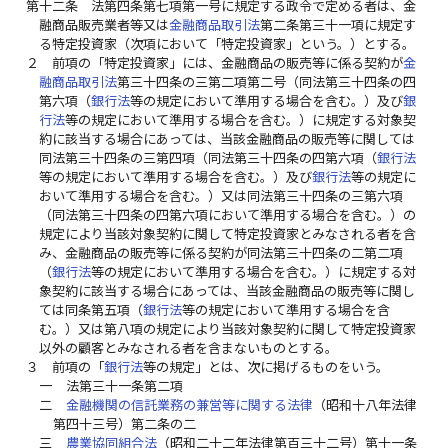
第十二条
法第四条第七項第一号に規定する政令で定める者は、金
融商品販売業者等又は
金融商品取引法
第二条第三十一項に規定す
る特定投資家（次項において「特定投資家」という。）とする。
２
前項の「特定投資家」には、金融商品の販売等に係る契約が
金
融商品取引法
第三十四条の三第二項第二号（同法第三十四条の四
第六項（
銀行法
等の規定において準用する場合を含む。）及び
銀
行法
等の規定において準用する場合を含む。）に規定する対象契
約に該当する場合にあっては、当該金融商品の販売等に関しては
同法第三十四条の三第四項（同法第三十四条の四第六項（
銀行法
等の規定において準用する場合を含む。）及び
銀行法
等の規定に
おいて準用する場合を含む。）又は同法第三十四条の三第六項
（同法第三十四条の四第六項において準用する場合を含む。）の
規定により当該対象契約に関して特定投資家とみなされる者を含
み、金融商品の販売等に係る契約が同法第三十四条の二第二項
（
銀行法
等の規定において準用する場合を含む。）に規定する対
象契約に該当する場合にあっては、当該金融商品の販売等に関し
ては同条第五項（
銀行法
等の規定において準用する場合を含
む。）又は第八項の規定により当該対象契約に関して特定投資家
以外の顧客とみなされる者を含まないものとする。
３
前項の「
銀行法
等の規定」とは、次に掲げるものをいう。
一
法第三十一条第二項
二
金融機関の信託業務の兼営等に関する法律
（昭和十八年法律
第四十三号）第二条の二
三
農業協同組合法
（昭和二十二年法律第百三十二号）第十一条