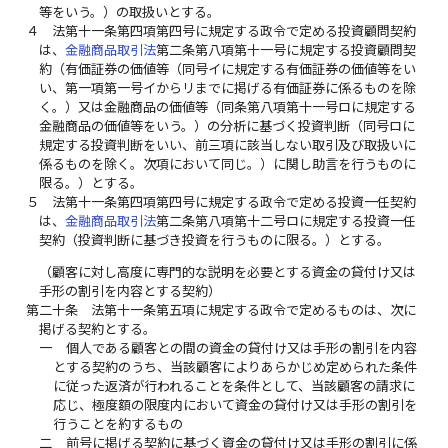
等をいう。）の取扱いとする。
４
法第十一条第四項第四号に規定する政令で定める投資顧問契約
は、
金融商品取引法
第二条第八項第十一号に規定する投資顧問契
約（有価証券の価値等（同号イに規定する有価証券の価値等をい
い、第一項第一号イからリまでに掲げる有価証券に係るものを除
く。）又は金融商品の価値等（同条第八項第十一号ロに規定する
金融商品の価値等をいう。）の分析に基づく投資判断（同号ロに
規定する投資判断をいい、前三項に該当しない取引及び取扱いに
係るものを除く。次項において同じ。）に関し助言を行うものに
限る。）とする。
５
法第十一条第四項第四号に規定する政令で定める投資一任契約
は、
金融商品取引法
第二条第八項第十二号ロに規定する投資一任
契約（投資判断に基づき投資を行うものに限る。）とする。
（顧客に対し高度に専門的な説明を必要とする資金の貸付け又は
手形の割引を内容とする契約）
第二十条
法第十一条第五項に規定する政令で定めるものは、次に
掲げる契約とする。
一
個人である顧客との間の資金の貸付け又は手形の割引を内容
とする契約のうち、当該顧客によりあらかじめ定められた条件
に従った返済が行われることを条件として、当該顧客の請求に
応じ、極度額の限度内において資金の貸付け又は手形の割引を
行うことを約するもの
二
前号に掲げる契約に基づく資金の貸付け又は手形の割引に係