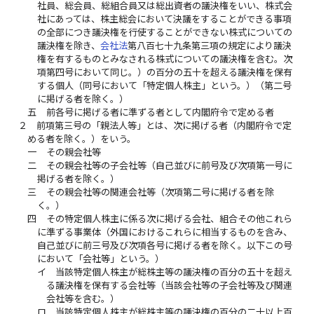
社員、総会員、総組合員又は総出資者の議決権をいい、株式会
社にあっては、株主総会において決議をすることができる事項
の全部につき議決権を行使することができない株式についての
議決権を除き、
会社法
第八百七十九条第三項の規定により議決
権を有するものとみなされる株式についての議決権を含む。次
項第四号において同じ。）の百分の五十を超える議決権を保有
する個人（同号において「特定個人株主」という。）（第二号
に掲げる者を除く。）
五
前各号に掲げる者に準ずる者として内閣府令で定める者
２
前項第三号の「親法人等」とは、次に掲げる者（内閣府令で定
める者を除く。）をいう。
一
その親会社等
二
その親会社等の子会社等（自己並びに前号及び次項第一号に
掲げる者を除く。）
三
その親会社等の関連会社等（次項第二号に掲げる者を除
く。）
四
その特定個人株主に係る次に掲げる会社、組合その他これら
に準ずる事業体（外国におけるこれらに相当するものを含み、
自己並びに前三号及び次項各号に掲げる者を除く。以下この号
において「会社等」という。）
イ
当該特定個人株主が総株主等の議決権の百分の五十を超え
る議決権を保有する会社等（当該会社等の子会社等及び関連
会社等を含む。）
ロ
当該特定個人株主が総株主等の議決権の百分の二十以上百