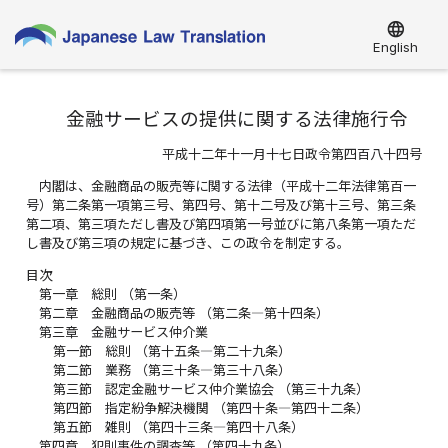
language
English
金融サービスの提供に関する法律施行令
平成十二年十一月十七日政令第四百八十四号
内閣は、金融商品の販売等に関する法律（平成十二年法律第百一
号）第二条第一項第三号、第四号、第十二号及び第十三号、第三条
第二項、第三項ただし書及び第四項第一号並びに第八条第一項ただ
し書及び第三項の規定に基づき、この政令を制定する。
目次
第一章 総則 （第一条）
第二章 金融商品の販売等 （第二条―第十四条）
第三章 金融サービス仲介業
第一節 総則 （第十五条―第二十九条）
第二節 業務 （第三十条―第三十八条）
第三節 認定金融サービス仲介業協会 （第三十九条）
第四節 指定紛争解決機関 （第四十条―第四十二条）
第五節 雑則 （第四十三条―第四十八条）
第四章 犯則事件の調査等 （第四十九条）