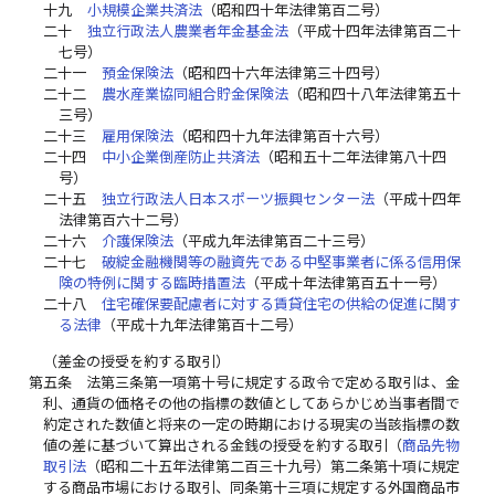
十九
小規模企業共済法
（昭和四十年法律第百二号）
二十
独立行政法人農業者年金基金法
（平成十四年法律第百二十
七号）
二十一
預金保険法
（昭和四十六年法律第三十四号）
二十二
農水産業協同組合貯金保険法
（昭和四十八年法律第五十
三号）
二十三
雇用保険法
（昭和四十九年法律第百十六号）
二十四
中小企業倒産防止共済法
（昭和五十二年法律第八十四
号）
二十五
独立行政法人日本スポーツ振興センター法
（平成十四年
法律第百六十二号）
二十六
介護保険法
（平成九年法律第百二十三号）
二十七
破綻金融機関等の融資先である中堅事業者に係る信用保
険の特例に関する臨時措置法
（平成十年法律第百五十一号）
二十八
住宅確保要配慮者に対する賃貸住宅の供給の促進に関す
る法律
（平成十九年法律第百十二号）
（差金の授受を約する取引）
第五条
法第三条第一項第十号に規定する政令で定める取引は、金
利、通貨の価格その他の指標の数値としてあらかじめ当事者間で
約定された数値と将来の一定の時期における現実の当該指標の数
値の差に基づいて算出される金銭の授受を約する取引（
商品先物
取引法
（昭和二十五年法律第二百三十九号）第二条第十項に規定
する商品市場における取引、同条第十三項に規定する外国商品市