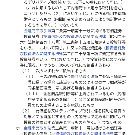
るデリバティブ取引をいう。以下この項において同じ。）
（これに類するものとして内閣府令で定める取引を含む。
ニ（２）及びヘ（２）において同じ。）に係る権利を信託
財産とするもの（内閣府令で定める目的により信託財産と
するものを除く。）でないもの
ニ
金融商品取引法
第二条第一項第十一号に掲げる有価証券
（投資証券（
投資信託及び投資法人に関する法律
（昭和二十
六年法律第百九十八号）第二条第十五項に規定する投資証券
をいう。ニにおいて同じ。）又は外国投資証券（
投資信託及
び投資法人に関する法律
第二百二十条第一項に規定する外国
投資証券をいう。ホにおいて同じ。）で投資証券に類する証
券に限る。）のうち、次のいずれにも該当するもの
（１）
次のいずれかに該当するもの
（ｉ）
その取得勧誘が
金融商品取引法
第二条第三項第一
号に掲げる場合に該当するもの又はその売付け勧誘等が
同条第四項第一号に掲げる場合に該当するもの
（ｉｉ）
金融商品取引所等に上場されているもの（内閣
府令で定めるものを除く。）又は金融商品取引所等が売
買のため上場することを承認したもの
（２）
有価証券又はデリバティブ取引に係る権利を投資の
対象とする資産とするもの（内閣府令で定める目的により
投資の対象とする資産とするものを除く。）でないもの
ホ
金融商品取引法
第二条第一項第十一号に掲げる有価証券
（投資法人債券（
投資信託及び投資法人に関する法律
第二条