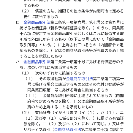
するもの
（２）
償還の方法、期限その他の条件が内閣府令で定める
要件に該当するもの
ロ
金融商品取引法
第二条第一項第六号、第七号又は第九号に
掲げる有価証券（新株予約権証券を除く。）のうち、同条第
十六項に規定する金融商品取引所若しくはこれに類似する取
引所で外国に所在するもの（以下この号において「金融商品
取引所等」という。）に上場されているもの（内閣府令で定
めるものを除く。）又は金融商品取引所等が売買のため上場
することを承認したもの
ハ
金融商品取引法
第二条第一項第十号に掲げる有価証券のう
ち、次のいずれにも該当するもの
（１）
次のいずれかに該当するもの
（ｉ）
その取得勧誘が
金融商品取引法
第二条第三項第一
号に掲げる場合に該当するもの又はその売付け勧誘等が
同条第四項第一号に掲げる場合に該当するもの
（ｉｉ）
金融商品取引所等に上場されているもの（内閣
府令で定めるものを除く。）又は金融商品取引所等が売
買のため上場することを承認したもの
（２）
有価証券（イからリまで（イ（１）、ハ（１）、ニ
（１）及びホ（１）に係る部分を除く。）に掲げる有価証
券を除く。ニ（２）及びヘ（２）において同じ。）又はデ
リバティブ取引（
金融商品取引法
第二条第二十項に規定す