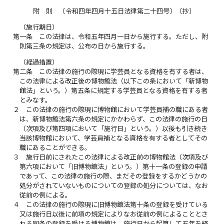
附 則 〔令和四年四月十五日法律第二十四号〕〔抄〕
（施行期日）
第一条
この法律は、令和五年四月一日から施行する。ただし、附
則第三条の規定は、公布の日から施行する。
（経過措置）
第二条
この法律の施行の際現に学芸員となる資格を有する者は、
この法律による改正後の博物館法（以下この条において「新博物
館法」という。）第五条に規定する学芸員となる資格を有する者
とみなす。
２
この法律の施行の際現に博物館において学芸員補の職にある者
は、新博物館法第六条の規定にかかわらず、この法律の施行の日
（次項及び第四項において「施行日」という。）以後も引き続き
当該博物館において、学芸員補となる資格を有する者としてその
職にあることができる。
３
施行日前にされたこの法律による改正前の博物館法（次項及び
第六項において「旧博物館法」という。）第十一条の登録の申請
であって、この法律の施行の際、まだその登録をするかどうかの
処分がされていないものについての登録の処分については、なお
従前の例による。
４
この法律の施行の際現に旧博物館法第十条の登録を受けている
又は施行日以後に前項の規定によりなお従前の例によることとさ
れる同条の登録を受ける博物館は、施行日から起算して五年を経