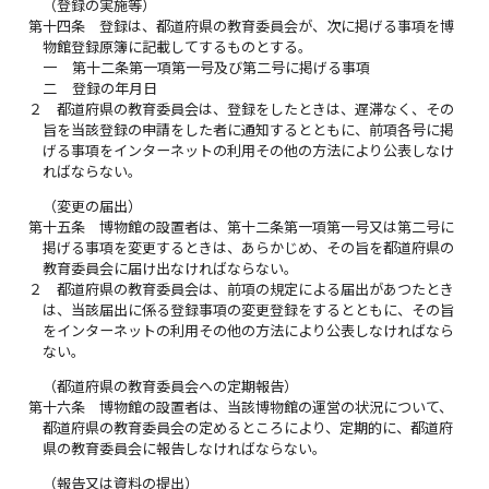
（登録の実施等）
第十四条
登録は、都道府県の教育委員会が、次に掲げる事項を博
物館登録原簿に記載してするものとする。
一
第十二条第一項第一号及び第二号に掲げる事項
二
登録の年月日
２
都道府県の教育委員会は、登録をしたときは、遅滞なく、その
旨を当該登録の申請をした者に通知するとともに、前項各号に掲
げる事項をインターネットの利用その他の方法により公表しなけ
ればならない。
（変更の届出）
第十五条
博物館の設置者は、第十二条第一項第一号又は第二号に
掲げる事項を変更するときは、あらかじめ、その旨を都道府県の
教育委員会に届け出なければならない。
２
都道府県の教育委員会は、前項の規定による届出があつたとき
は、当該届出に係る登録事項の変更登録をするとともに、その旨
をインターネットの利用その他の方法により公表しなければなら
ない。
（都道府県の教育委員会への定期報告）
第十六条
博物館の設置者は、当該博物館の運営の状況について、
都道府県の教育委員会の定めるところにより、定期的に、都道府
県の教育委員会に報告しなければならない。
（報告又は資料の提出）