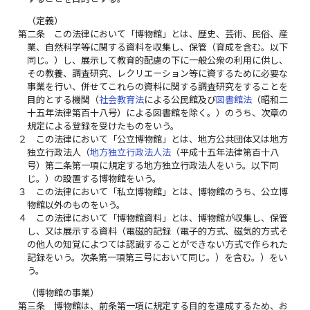
（定義）
第二条
この法律において「博物館」とは、歴史、芸術、民俗、産
業、自然科学等に関する資料を収集し、保管（育成を含む。以下
同じ。）し、展示して教育的配慮の下に一般公衆の利用に供し、
その教養、調査研究、レクリエーション等に資するために必要な
事業を行い、併せてこれらの資料に関する調査研究をすることを
目的とする機関（
社会教育法
による公民館及び
図書館法
（昭和二
十五年法律第百十八号）による図書館を除く。）のうち、次章の
規定による登録を受けたものをいう。
２
この法律において「公立博物館」とは、地方公共団体又は地方
独立行政法人（
地方独立行政法人法
（平成十五年法律第百十八
号）第二条第一項に規定する地方独立行政法人をいう。以下同
じ。）の設置する博物館をいう。
３
この法律において「私立博物館」とは、博物館のうち、公立博
物館以外のものをいう。
４
この法律において「博物館資料」とは、博物館が収集し、保管
し、又は展示する資料（電磁的記録（電子的方式、磁気的方式そ
の他人の知覚によつては認識することができない方式で作られた
記録をいう。次条第一項第三号において同じ。）を含む。）をい
う。
（博物館の事業）
第三条
博物館は、前条第一項に規定する目的を達成するため、お