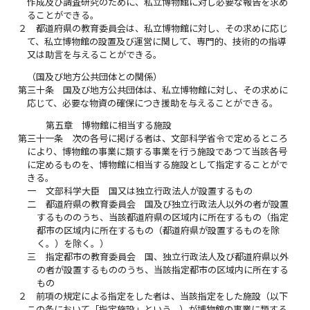
作成及び調査研究のために、私立博物館に対し必要な報告を求め
ることができる。
２
都道府県の教育委員会は、私立博物館に対し、その求めに応じ
て、私立博物館の設置及び運営に関して、専門的、技術的の指導
又は助言を与えることができる。
（国及び地方公共団体との関係）
第三十条
国及び地方公共団体は、私立博物館に対し、その求めに
応じて、必要な物資の確保につき援助を与えることができる。
第五章 博物館に相当する施設
第三十一条
次の各号に掲げる者は、文部科学省令で定めるところ
により、博物館の事業に類する事業を行う施設であつて当該各号
に定めるものを、博物館に相当する施設として指定することがで
きる。
一
文部科学大臣 国又は独立行政法人が設置するもの
二
都道府県の教育委員会 国及び独立行政法人以外の者が設置
するもののうち、当該都道府県の区域内に所在するもの（指定
都市の区域内に所在するもの（都道府県が設置するものを除
く。）を除く。）
三
指定都市の教育委員会 国、独立行政法人及び都道府県以外
の者が設置するもののうち、当該指定都市の区域内に所在する
もの
２
前項の規定による指定をした者は、当該指定をした施設（以下
この条において「指定施設」という。）が博物館の事業に類する