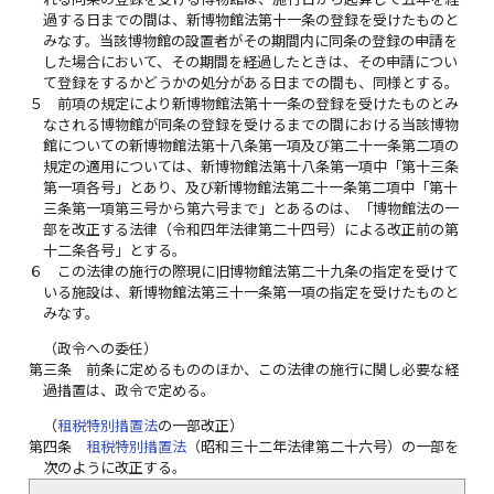
過する日までの間は、新博物館法第十一条の登録を受けたものと
みなす。当該博物館の設置者がその期間内に同条の登録の申請を
した場合において、その期間を経過したときは、その申請につい
て登録をするかどうかの処分がある日までの間も、同様とする。
５
前項の規定により新博物館法第十一条の登録を受けたものとみ
なされる博物館が同条の登録を受けるまでの間における当該博物
館についての新博物館法第十八条第一項及び第二十一条第二項の
規定の適用については、新博物館法第十八条第一項中「第十三条
第一項各号」とあり、及び新博物館法第二十一条第二項中「第十
三条第一項第三号から第六号まで」とあるのは、「博物館法の一
部を改正する法律（令和四年法律第二十四号）による改正前の第
十二条各号」とする。
６
この法律の施行の際現に旧博物館法第二十九条の指定を受けて
いる施設は、新博物館法第三十一条第一項の指定を受けたものと
みなす。
（政令への委任）
第三条
前条に定めるもののほか、この法律の施行に関し必要な経
過措置は、政令で定める。
（
租税特別措置法
の一部改正）
第四条
租税特別措置法
（昭和三十二年法律第二十六号）の一部を
次のように改正する。