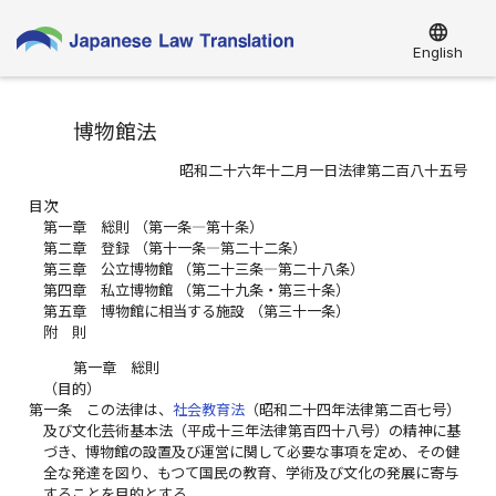
language
English
博物館法
昭和二十六年十二月一日法律第二百八十五号
目次
第一章 総則 （第一条―第十条）
第二章 登録 （第十一条―第二十二条）
第三章 公立博物館 （第二十三条―第二十八条）
第四章 私立博物館 （第二十九条・第三十条）
第五章 博物館に相当する施設 （第三十一条）
附 則
第一章 総則
（目的）
第一条
この法律は、
社会教育法
（昭和二十四年法律第二百七号）
及び文化芸術基本法（平成十三年法律第百四十八号）の精神に基
づき、博物館の設置及び運営に関して必要な事項を定め、その健
全な発達を図り、もつて国民の教育、学術及び文化の発展に寄与
することを目的とする。