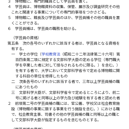
３
博物館に、専門的職員として学芸員を置く。
４
学芸員は、博物館資料の収集、保管、展示及び調査研究その他
これと関連する事業についての専門的事項をつかさどる。
５
博物館に、館長及び学芸員のほか、学芸員補その他の職員を置
くことができる。
６
学芸員補は、学芸員の職務を助ける。
（学芸員の資格）
第五条
次の各号のいずれかに該当する者は、学芸員となる資格を
有する。
一
学士の学位（
学校教育法
（昭和二十二年法律第二十六号）第
百四条第二項に規定する文部科学大臣の定める学位（専門職大
学を卒業した者に対して授与されるものに限る。）を含む。）
を有する者で、大学において文部科学省令で定める博物館に関
する科目の単位を修得したもの
二
次条各号のいずれかに該当する者で、三年以上学芸員補の職
にあつたもの
三
文部科学大臣が、文部科学省令で定めるところにより、前二
号に掲げる者と同等以上の学力及び経験を有する者と認めた者
２
前項第二号の学芸員補の職には、官公署、学校又は社会教育施
設（博物館の事業に類する事業を行う施設を含む。）における職
で、社会教育主事、司書その他の学芸員補の職と同等以上の職と
して文部科学大臣が指定するものを含むものとする。