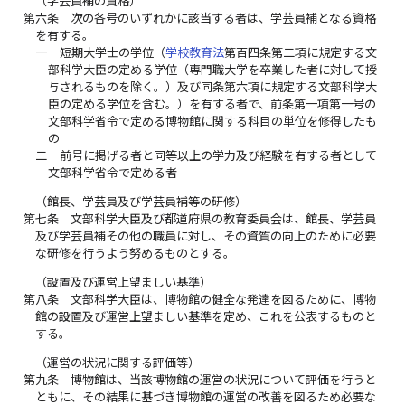
（学芸員補の資格）
第六条
次の各号のいずれかに該当する者は、学芸員補となる資格
を有する。
一
短期大学士の学位（
学校教育法
第百四条第二項に規定する文
部科学大臣の定める学位（専門職大学を卒業した者に対して授
与されるものを除く。）及び同条第六項に規定する文部科学大
臣の定める学位を含む。）を有する者で、前条第一項第一号の
文部科学省令で定める博物館に関する科目の単位を修得したも
の
二
前号に掲げる者と同等以上の学力及び経験を有する者として
文部科学省令で定める者
（館長、学芸員及び学芸員補等の研修）
第七条
文部科学大臣及び都道府県の教育委員会は、館長、学芸員
及び学芸員補その他の職員に対し、その資質の向上のために必要
な研修を行うよう努めるものとする。
（設置及び運営上望ましい基準）
第八条
文部科学大臣は、博物館の健全な発達を図るために、博物
館の設置及び運営上望ましい基準を定め、これを公表するものと
する。
（運営の状況に関する評価等）
第九条
博物館は、当該博物館の運営の状況について評価を行うと
ともに、その結果に基づき博物館の運営の改善を図るため必要な