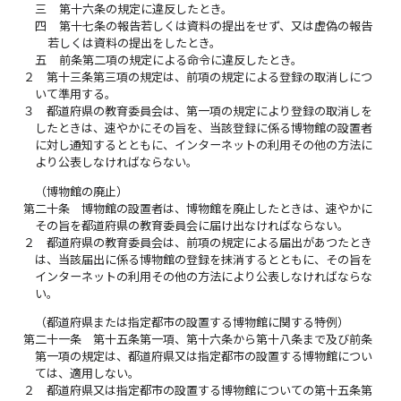
三
第十六条の規定に違反したとき。
四
第十七条の報告若しくは資料の提出をせず、又は虚偽の報告
若しくは資料の提出をしたとき。
五
前条第二項の規定による命令に違反したとき。
２
第十三条第三項の規定は、前項の規定による登録の取消しにつ
いて準用する。
３
都道府県の教育委員会は、第一項の規定により登録の取消しを
したときは、速やかにその旨を、当該登録に係る博物館の設置者
に対し通知するとともに、インターネットの利用その他の方法に
より公表しなければならない。
（博物館の廃止）
第二十条
博物館の設置者は、博物館を廃止したときは、速やかに
その旨を都道府県の教育委員会に届け出なければならない。
２
都道府県の教育委員会は、前項の規定による届出があつたとき
は、当該届出に係る博物館の登録を抹消するとともに、その旨を
インターネットの利用その他の方法により公表しなければならな
い。
（都道府県または指定都市の設置する博物館に関する特例）
第二十一条
第十五条第一項、第十六条から第十八条まで及び前条
第一項の規定は、都道府県又は指定都市の設置する博物館につい
ては、適用しない。
２
都道府県又は指定都市の設置する博物館についての第十五条第