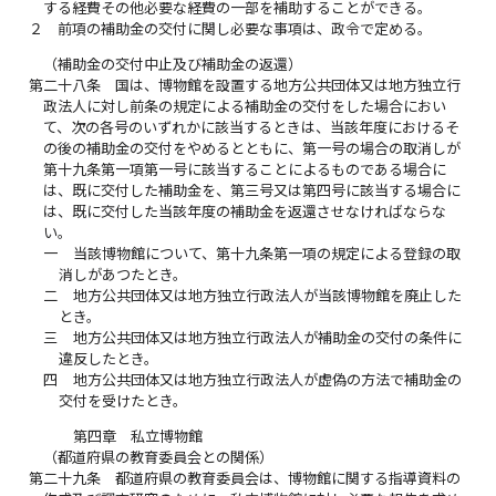
する経費その他必要な経費の一部を補助することができる。
２
前項の補助金の交付に関し必要な事項は、政令で定める。
（補助金の交付中止及び補助金の返還）
第二十八条
国は、博物館を設置する地方公共団体又は地方独立行
政法人に対し前条の規定による補助金の交付をした場合におい
て、次の各号のいずれかに該当するときは、当該年度におけるそ
の後の補助金の交付をやめるとともに、第一号の場合の取消しが
第十九条第一項第一号に該当することによるものである場合に
は、既に交付した補助金を、第三号又は第四号に該当する場合に
は、既に交付した当該年度の補助金を返還させなければならな
い。
一
当該博物館について、第十九条第一項の規定による登録の取
消しがあつたとき。
二
地方公共団体又は地方独立行政法人が当該博物館を廃止した
とき。
三
地方公共団体又は地方独立行政法人が補助金の交付の条件に
違反したとき。
四
地方公共団体又は地方独立行政法人が虚偽の方法で補助金の
交付を受けたとき。
第四章 私立博物館
（都道府県の教育委員会との関係）
第二十九条
都道府県の教育委員会は、博物館に関する指導資料の