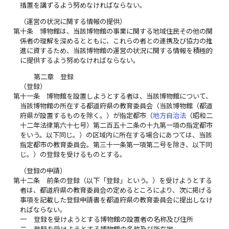
措置を講ずるよう努めなければならない。
（運営の状況に関する情報の提供）
第十条
博物館は、当該博物館の事業に関する地域住民その他の関
係者の理解を深めるとともに、これらの者との連携及び協力の推
進に資するため、当該博物館の運営の状況に関する情報を積極的
に提供するよう努めなければならない。
第二章 登録
（登録）
第十一条
博物館を設置しようとする者は、当該博物館について、
当該博物館の所在する都道府県の教育委員会（当該博物館（都道
府県が設置するものを除く。）が指定都市（
地方自治法
（昭和二
十二年法律第六十七号）第二百五十二条の十九第一項の指定都市
をいう。以下同じ。）の区域内に所在する場合にあつては、当該
指定都市の教育委員会。第三十一条第一項第二号を除き、以下同
じ。）の登録を受けるものとする。
（登録の申請）
第十二条
前条の登録（以下「登録」という。）を受けようとする
者は、都道府県の教育委員会の定めるところにより、次に掲げる
事項を記載した登録申請書を都道府県の教育委員会に提出しなけ
ればならない。
一
登録を受けようとする博物館の設置者の名称及び住所