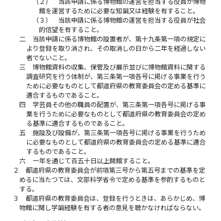
（２）
当該申請に係る博物館の運営を担当する役員が博物
館を運営するために必要な知識又は経験を有すること。
（３）
当該申請に係る博物館の運営を担当する役員が社会
的信望を有すること。
二
当該申請に係る博物館の設置者が、第十九条第一項の規定に
より登録を取り消され、その取消しの日から二年を経過しない
者でないこと。
三
博物館資料の収集、保管及び展示並びに博物館資料に関する
調査研究を行う体制が、第三条第一項各号に掲げる事業を行う
ために必要なものとして都道府県の教育委員会の定める基準に
適合するものであること。
四
学芸員その他の職員の配置が、第三条第一項各号に掲げる事
業を行うために必要なものとして都道府県の教育委員会の定め
る基準に適合するものであること。
五
施設及び設備が、第三条第一項各号に掲げる事業を行うため
に必要なものとして都道府県の教育委員会の定める基準に適合
するものであること。
六
一年を通じて百五十日以上開館すること。
２
都道府県の教育委員会が前項第三号から第五号までの基準を定
めるに当たつては、文部科学省令で定める基準を参酌するものと
する。
３
都道府県の教育委員会は、登録を行うときは、あらかじめ、博
物館に関し学識経験を有する者の意見を聴かなければならない。