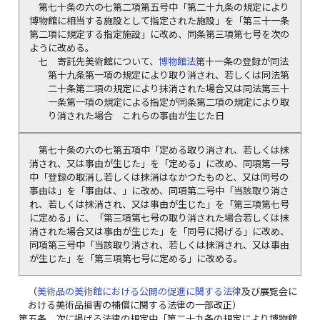
第七十条の六の七第二項第五号中「第二十九条の規定により
博物館に相当する施設として指定された施設」を「第三十一条
第二項に規定する指定施設」に改め、同条第三項第七号を次の
ように改める。
七
寄託先美術館について、
博物館法
第十一条の登録が同法
第十九条第一項の規定により取り消され、若しくは同法第
二十条第二項の規定により抹消された場合又は同法第三十
一条第一項の規定による指定が同条第二項の規定により取
り消された場合 これらの事由が生じた日
第七十条の六の七第五項中「定める取り消され、若しくは抹
消され、又は事由が生じた」を「定める」に改め、同項第一号
中「登録の取消し若しくは抹消はなかつたものと、又は同号の
事由は」を「事由は、」に改め、同項第二号中「当該取り消さ
れ、若しくは抹消され、又は事由が生じた」を「第三項第七号
に定める」に、「第三項第七号の取り消された場合若しくは抹
消された場合又は事由が生じた」を「同号に掲げる」に改め、
同項第三号中「当該取り消され、若しくは抹消され、又は事由
が生じた」を「第三項第七号に定める」に改める。
（
美術品の美術館における公開の促進に関する法律
及び展覧会に
おける美術品損害の補償に関する法律の一部改正）
第五条
次に掲げる法律の規定中「第二十九条の規定により博物館