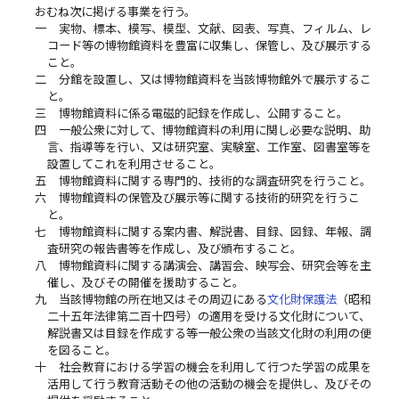
おむね次に掲げる事業を行う。
一
実物、標本、模写、模型、文献、図表、写真、フィルム、レ
コード等の博物館資料を豊富に収集し、保管し、及び展示する
こと。
二
分館を設置し、又は博物館資料を当該博物館外で展示するこ
と。
三
博物館資料に係る電磁的記録を作成し、公開すること。
四
一般公衆に対して、博物館資料の利用に関し必要な説明、助
言、指導等を行い、又は研究室、実験室、工作室、図書室等を
設置してこれを利用させること。
五
博物館資料に関する専門的、技術的な調査研究を行うこと。
六
博物館資料の保管及び展示等に関する技術的研究を行うこ
と。
七
博物館資料に関する案内書、解説書、目録、図録、年報、調
査研究の報告書等を作成し、及び頒布すること。
八
博物館資料に関する講演会、講習会、映写会、研究会等を主
催し、及びその開催を援助すること。
九
当該博物館の所在地又はその周辺にある
文化財保護法
（昭和
二十五年法律第二百十四号）の適用を受ける文化財について、
解説書又は目録を作成する等一般公衆の当該文化財の利用の便
を図ること。
十
社会教育における学習の機会を利用して行つた学習の成果を
活用して行う教育活動その他の活動の機会を提供し、及びその