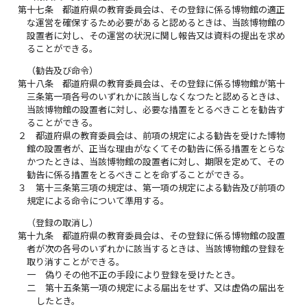
第十七条
都道府県の教育委員会は、その登録に係る博物館の適正
な運営を確保するため必要があると認めるときは、当該博物館の
設置者に対し、その運営の状況に関し報告又は資料の提出を求め
ることができる。
（勧告及び命令）
第十八条
都道府県の教育委員会は、その登録に係る博物館が第十
三条第一項各号のいずれかに該当しなくなつたと認めるときは、
当該博物館の設置者に対し、必要な措置をとるべきことを勧告す
ることができる。
２
都道府県の教育委員会は、前項の規定による勧告を受けた博物
館の設置者が、正当な理由がなくてその勧告に係る措置をとらな
かつたときは、当該博物館の設置者に対し、期限を定めて、その
勧告に係る措置をとるべきことを命ずることができる。
３
第十三条第三項の規定は、第一項の規定による勧告及び前項の
規定による命令について準用する。
（登録の取消し）
第十九条
都道府県の教育委員会は、その登録に係る博物館の設置
者が次の各号のいずれかに該当するときは、当該博物館の登録を
取り消すことができる。
一
偽りその他不正の手段により登録を受けたとき。
二
第十五条第一項の規定による届出をせず、又は虚偽の届出を
したとき。