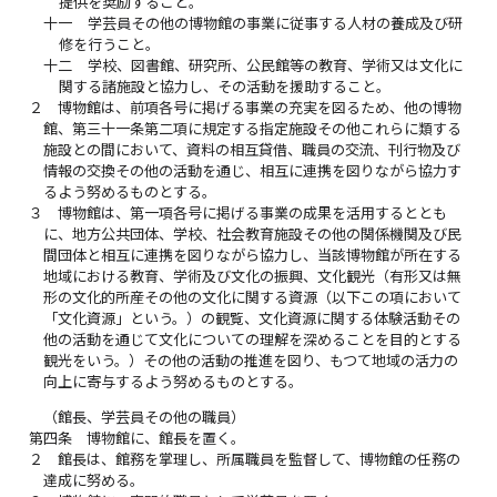
提供を奨励すること。
十一
学芸員その他の博物館の事業に従事する人材の養成及び研
修を行うこと。
十二
学校、図書館、研究所、公民館等の教育、学術又は文化に
関する諸施設と協力し、その活動を援助すること。
２
博物館は、前項各号に掲げる事業の充実を図るため、他の博物
館、第三十一条第二項に規定する指定施設その他これらに類する
施設との間において、資料の相互貸借、職員の交流、刊行物及び
情報の交換その他の活動を通じ、相互に連携を図りながら協力す
るよう努めるものとする。
３
博物館は、第一項各号に掲げる事業の成果を活用するととも
に、地方公共団体、学校、社会教育施設その他の関係機関及び民
間団体と相互に連携を図りながら協力し、当該博物館が所在する
地域における教育、学術及び文化の振興、文化観光（有形又は無
形の文化的所産その他の文化に関する資源（以下この項において
「文化資源」という。）の観覧、文化資源に関する体験活動その
他の活動を通じて文化についての理解を深めることを目的とする
観光をいう。）その他の活動の推進を図り、もつて地域の活力の
向上に寄与するよう努めるものとする。
（館長、学芸員その他の職員）
第四条
博物館に、館長を置く。
２
館長は、館務を掌理し、所属職員を監督して、博物館の任務の
達成に努める。