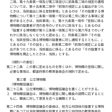
二項、第十九条第一項及び第三項並びに前条第二項の規定の適用
については、第十五条第二項中「前項の規定による届出があつた
ときは、当該届出に係る登録事項」とあるのは「その設置する博
物館について第十二条第一項第一号又は第二号に掲げる事項に変
更があるときは、当該事項」と、第十九条第一項中「登録に係る
博物館の設置者が次の各号のいずれかに該当する」とあるのは
「設置する博物館が第十三条第一項第三号から第六号までのいず
れかに該当しなくなつたと認める」と、同条第三項中「その旨
を、当該登録に係る博物館の設置者に対し通知するとともに、」
とあるのは「その旨を」と、前条第二項中「前項の規定による届
出があつたときは、当該届出に係る」とあるのは「その設置する
博物館を廃止したときは、当該」とする。
（規則への委任）
第二十二条
この章に定めるものを除くほか、博物館の登録に関し
必要な事項は、都道府県の教育委員会の規則で定める。
第三章 公立博物館
（博物館協議会）
第二十三条
公立博物館に、博物館協議会を置くことができる。
２
博物館協議会は、博物館の運営に関し館長の諮問に応ずるとと
もに、館長に対して意見を述べる機関とする。
第二十四条
博物館協議会の委員は、地方公共団体の設置する博物
館にあつては当該博物館を設置する地方公共団体の教育委員会