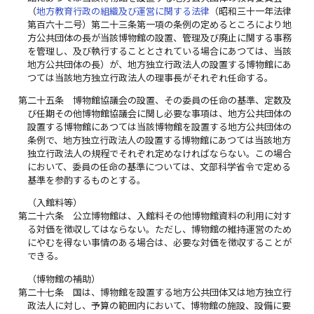
（
地方教育行政の組織及び運営に関する法律
（昭和三十一年法律
第百六十二号）第二十三条第一項の条例の定めるところにより地
方公共団体の長が当該博物館の設置、管理及び廃止に関する事務
を管理し、及び執行することとされている場合にあつては、当該
地方公共団体の長）が、地方独立行政法人の設置する博物館にあ
つては当該地方独立行政法人の理事長がそれぞれ任命する。
第二十五条
博物館協議会の設置、その委員の任命の基準、定数及
び任期その他博物館協議会に関し必要な事項は、地方公共団体の
設置する博物館にあつては当該博物館を設置する地方公共団体の
条例で、地方独立行政法人の設置する博物館にあつては当該地方
独立行政法人の規程でそれぞれ定めなければならない。この場合
において、委員の任命の基準については、文部科学省令で定める
基準を参酌するものとする。
（入館料等）
第二十六条
公立博物館は、入館料その他博物館資料の利用に対す
る対価を徴収してはならない。ただし、博物館の維持運営のため
にやむを得ない事情のある場合は、必要な対価を徴収することが
できる。
（博物館の補助）
第二十七条
国は、博物館を設置する地方公共団体又は地方独立行
政法人に対し、予算の範囲内において、博物館の施設、設備に要