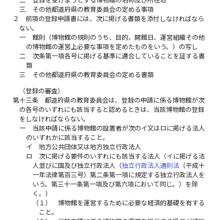
二
登録を受けようとする博物館の名称及び所在地
三
その他都道府県の教育委員会の定める事項
２
前項の登録申請書には、次に掲げる書類を添付しなければなら
ない。
一
館則（博物館の規則のうち、目的、開館日、運営組織その他
の博物館の運営上必要な事項を定めたものをいう。）の写し
二
次条第一項各号に掲げる基準に適合していることを証する書
類
三
その他都道府県の教育委員会の定める書類
（登録の審査）
第十三条
都道府県の教育委員会は、登録の申請に係る博物館が次
の各号のいずれにも該当すると認めるときは、当該博物館の登録
をしなければならない。
一
当該申請に係る博物館の設置者が次のイ又はロに掲げる法人
のいずれかに該当すること。
イ
地方公共団体又は地方独立行政法人
ロ
次に掲げる要件のいずれにも該当する法人（イに掲げる法
人並びに国及び独立行政法人（
独立行政法人通則法
（平成十
一年法律第百三号）第二条第一項に規定する独立行政法人を
いう。第三十一条第一項及び第六項において同じ。）を除
く。）
（１）
博物館を運営するために必要な経済的基礎を有する
こと。