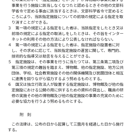
事業を行う施設に該当しなくなつたと認めるときその他の文部科
学省令で定める事由に該当するときは、文部科学省令で定めると
ころにより、当該指定施設についての前項の規定による指定を取
り消すことができる。
３
第一項の規定による指定をした者は、当該指定をしたとき又は
前項の規定による指定の取消しをしたときは、その旨をインター
ネットの利用その他の方法により公表しなければならない。
４
第一項の規定による指定をした者は、指定施設の設置者に対
し、その求めに応じて、当該指定施設の運営に関して、専門的、
技術的な指導又は助言を与えることができる。
５
指定施設は、その事業を行うに当たつては、第三条第二項及び
第三項の規定の趣旨を踏まえ、博物館、他の指定施設、地方公共
団体、学校、社会教育施設その他の関係機関及び民間団体と相互
に連携を図りながら協力するよう努めるものとする。
６
国又は独立行政法人が設置する指定施設は、博物館及び他の指
定施設における公開の用に供するための資料の貸出し、職員の研
修の実施その他の博物館及び他の指定施設の事業の充実のために
必要な協力を行うよう努めるものとする。
附 則
この法律は、公布の日から起算して三箇月を経過した日から施行
する。