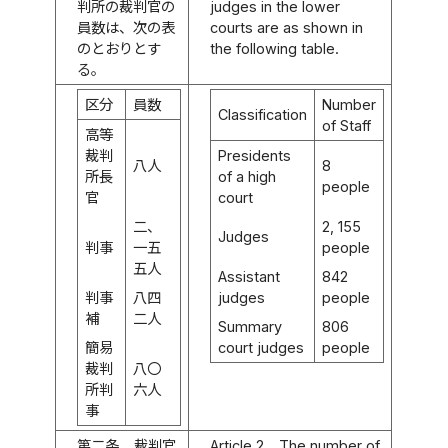
判所の裁判官の
judges in the lower
員数は、次の表
courts are as shown in
のとおりとす
the following table.
る。
区分
員数
Number
Classification
of Staff
高等
裁判
Presidents
八人
8
所長
of a high
people
官
court
二、
2, 155
Judges
判事
一五
people
五人
Assistant
842
判事
八四
judges
people
補
二人
Summary
806
簡易
court judges
people
裁判
八〇
所判
六人
事
第二条
裁判官
Article 2
The number of