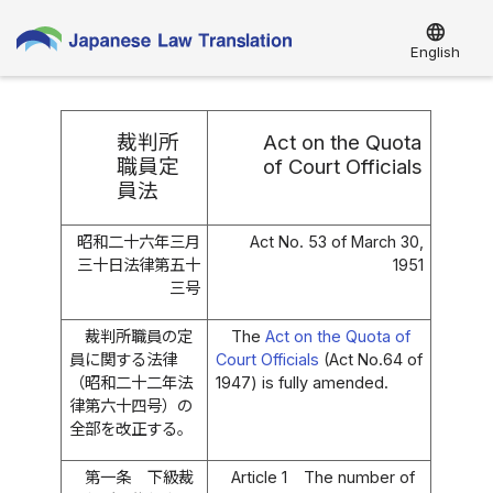
language
English
裁判所
Act on the Quota
職員定
of Court Officials
員法
昭和二十六年三月
Act No. 53 of March 30,
三十日法律第五十
1951
三号
裁判所職員の定
The
Act on the Quota of
員に関する法律
Court Officials
(Act No.64 of
（昭和二十二年法
1947) is fully amended.
律第六十四号）の
全部を改正する。
第一条
下級裁
Article 1
The number of