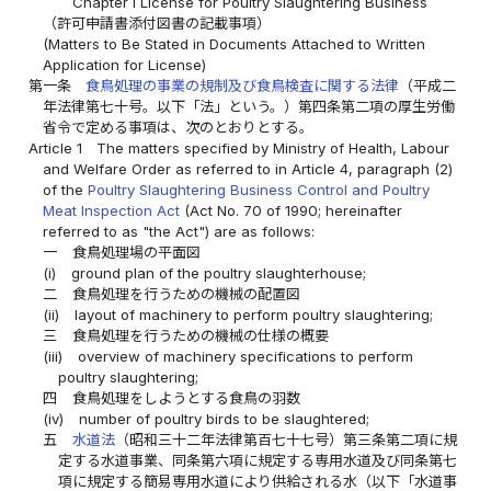
Chapter I License for Poultry Slaughtering Business
（許可申請書添付図書の記載事項）
(Matters to Be Stated in Documents Attached to Written
Application for License)
第一条
食鳥処理の事業の規制及び食鳥検査に関する法律
（平成二
年法律第七十号。以下「法」という。）第四条第二項の厚生労働
省令で定める事項は、次のとおりとする。
Article 1
The matters specified by Ministry of Health, Labour
and Welfare Order as referred to in Article 4, paragraph (2)
of the
Poultry Slaughtering Business Control and Poultry
Meat Inspection Act
(Act No. 70 of 1990; hereinafter
referred to as "the Act") are as follows:
一
食鳥処理場の平面図
(i)
ground plan of the poultry slaughterhouse;
二
食鳥処理を行うための機械の配置図
(ii)
layout of machinery to perform poultry slaughtering;
三
食鳥処理を行うための機械の仕様の概要
(iii)
overview of machinery specifications to perform
poultry slaughtering;
四
食鳥処理をしようとする食鳥の羽数
(iv)
number of poultry birds to be slaughtered;
五
水道法
（昭和三十二年法律第百七十七号）第三条第二項に規
定する水道事業、同条第六項に規定する専用水道及び同条第七
項に規定する簡易専用水道により供給される水（以下「水道事