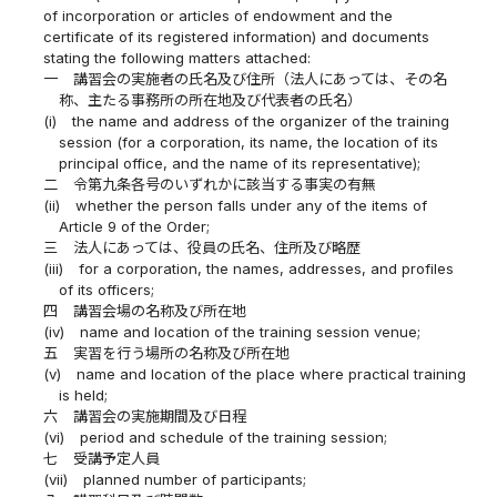
of incorporation or articles of endowment and the
certificate of its registered information) and documents
stating the following matters attached:
一
講習会の実施者の氏名及び住所（法人にあっては、その名
称、主たる事務所の所在地及び代表者の氏名）
(i)
the name and address of the organizer of the training
session (for a corporation, its name, the location of its
principal office, and the name of its representative);
二
令第九条各号のいずれかに該当する事実の有無
(ii)
whether the person falls under any of the items of
Article 9 of the Order;
三
法人にあっては、役員の氏名、住所及び略歴
(iii)
for a corporation, the names, addresses, and profiles
of its officers;
四
講習会場の名称及び所在地
(iv)
name and location of the training session venue;
五
実習を行う場所の名称及び所在地
(v)
name and location of the place where practical training
is held;
六
講習会の実施期間及び日程
(vi)
period and schedule of the training session;
七
受講予定人員
(vii)
planned number of participants;