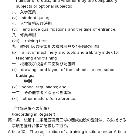
number of credits, and whether they are compulsory
subjects or optional subjects;
六
入学定員
(vi)
student quota;
七
入学資格及び時期
(vii)
entrance qualifications and the time of entrance;
八
修業年限
(viii)
training term;
九
教授用及び実習用の機械器具及び図書の目録
(ix)
a list of machinery and tools and a library index for
teaching and training;
十
校地及び校舎の図面及び配置図
(x)
drawings and layout of the school site and school
buildings;
十一
学則
(xi)
school regulations; and
十二
その他参考となるべき事項
(xii)
other matters for reference.
（登録台帳への記帳）
(Recording in Register)
第十条
法第十二条第五項第三号の養成施設の登録は、次に掲げる
事項を登録台帳に記帳して行う。
Article 10
The registration of a training institute under Article