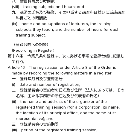
八
講習科目及び時間数
(viii)
training subjects and hours; and
九
講師の氏名及び職業、その担当する講習科目並びに当該講習
科目ごとの時間数
(ix)
name and occupations of lecturers, the training
subjects they teach, and the number of hours for each
training subject.
（登録台帳への記帳）
(Recording in Register)
第十六条
令第八条の登録は、次に掲げる事項を登録台帳に記帳し
て行う。
Article 16
The registration under Article 8 of the Order is
made by recording the following matters in a register:
一
登録年月日及び登録番号
(i)
date and number of registration;
二
登録講習会の実施者の氏名及び住所（法人にあっては、その
名称、主たる事務所の所在地及び代表者の氏名）
(ii)
the name and address of the organizer of the
registered training session (for a corporation, its name,
the location of its principal office, and the name of its
representative); and
三
登録講習会の実施期間
(iii)
period of the registered training session;