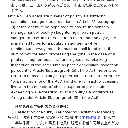
あっては、三十五）を超えるごとに一を加えた数以上であるもの
とする。
Article 5
An adequate number of poultry slaughtering
sanitation managers as prescribed in Article 12, paragraph
(1) of the Act must be appointed to ensure the sanitary
management of poultry slaughtering in each poultry
slaughterhouse. In this case, if an overhead conveyor, etc.
is installed to perform poultry slaughtering while in
continuous conveyance, the number shall be at least the
sum of two for each processing line (one in the case of a
poultry slaughterhouse that undergoes post-plucking
inspection at the same time as post-evisceration inspection
pursuant to Article 15, paragraph (5) of the Act (hereinafter
referred to as a "poultry slaughterhouse falling under Article
15, paragraph (5) of the Act")) and one for each processing
line with the number of birds slaughtered per minute
exceeding 20 (exceeding 35 at a poultry slaughterhouse
falling under Article 15, paragraph (5) of the Act).
（食鳥処理衛生管理者の資格要件）
(Qualification of Poultry Slaughtering Sanitation Manager)
第六条
法第十二条第五項第四号に規定する
学校教育法
（昭和二十
二年法律第二十六号）第五十七条に規定する者と同等以上の学力