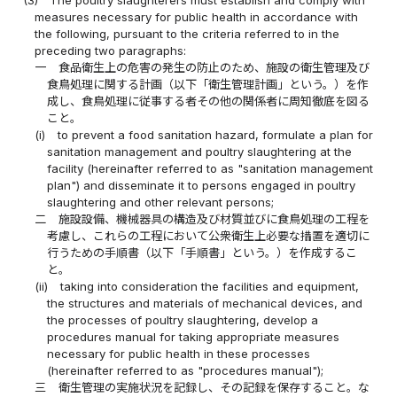
measures necessary for public health in accordance with
the following, pursuant to the criteria referred to in the
preceding two paragraphs:
一
食品衛生上の危害の発生の防止のため、施設の衛生管理及び
食鳥処理に関する計画（以下「衛生管理計画」という。）を作
成し、食鳥処理に従事する者その他の関係者に周知徹底を図る
こと。
(i)
to prevent a food sanitation hazard, formulate a plan for
sanitation management and poultry slaughtering at the
facility (hereinafter referred to as "sanitation management
plan") and disseminate it to persons engaged in poultry
slaughtering and other relevant persons;
二
施設設備、機械器具の構造及び材質並びに食鳥処理の工程を
考慮し、これらの工程において公衆衛生上必要な措置を適切に
行うための手順書（以下「手順書」という。）を作成するこ
と。
(ii)
taking into consideration the facilities and equipment,
the structures and materials of mechanical devices, and
the processes of poultry slaughtering, develop a
procedures manual for taking appropriate measures
necessary for public health in these processes
(hereinafter referred to as "procedures manual");
三
衛生管理の実施状況を記録し、その記録を保存すること。な