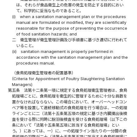
は、それらが食品衛生上の危害の発生を防止する目的におい
て、科学的に妥当なものであること。
(i)
when a sanitation management plan or the procedures
manual are formulated or modified, they are scientifically
reasonable for the purpose of preventing the occurrence
of food sanitation hazards; and
二
衛生管理が衛生管理計画及び手順書に基づき適切に行われて
いること。
(ii)
sanitation management is properly performed in
accordance with the sanitation management plan and the
procedures manual.
（食鳥処理衛生管理者の配置基準）
(Criteria for Appointment of Poultry Slaughtering Sanitation
Managers)
第五条
法第十二条第一項に規定する食鳥処理衛生管理者は、食鳥
処理場ごとに、食鳥処理を衛生的に管理するために十分な員数を
置かなければならない。この場合において、オーバーヘッドコン
ベア等を設置して連続移動式の食鳥処理を行う場合は、一の処理
ラインごとに二（法第十五条第五項の規定に基づき内臓摘出後検
査を受ける際に同時に脱羽後検査を受ける食鳥処理場（以下この
条において「法第十五条第五項に該当する食鳥処理場」とい
う。）にあっては、一）に、一の処理ライン当たりの一分間の食
鳥処理の羽数が二十（法第十五条第五項に該当する食鳥処理場に