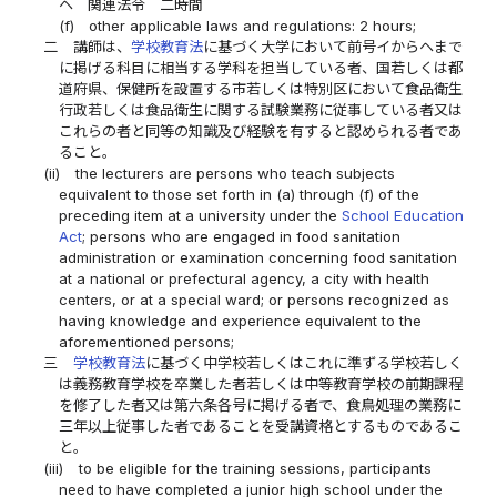
ヘ
関連法令 二時間
(f)
other applicable laws and regulations: 2 hours;
二
講師は、
学校教育法
に基づく大学において前号イからヘまで
に掲げる科目に相当する学科を担当している者、国若しくは都
道府県、保健所を設置する市若しくは特別区において食品衛生
行政若しくは食品衛生に関する試験業務に従事している者又は
これらの者と同等の知識及び経験を有すると認められる者であ
ること。
(ii)
the lecturers are persons who teach subjects
equivalent to those set forth in (a) through (f) of the
preceding item at a university under the
School Education
Act
; persons who are engaged in food sanitation
administration or examination concerning food sanitation
at a national or prefectural agency, a city with health
centers, or at a special ward; or persons recognized as
having knowledge and experience equivalent to the
aforementioned persons;
三
学校教育法
に基づく中学校若しくはこれに準ずる学校若しく
は義務教育学校を卒業した者若しくは中等教育学校の前期課程
を修了した者又は第六条各号に掲げる者で、食鳥処理の業務に
三年以上従事した者であることを受講資格とするものであるこ
と。
(iii)
to be eligible for the training sessions, participants
need to have completed a junior high school under the