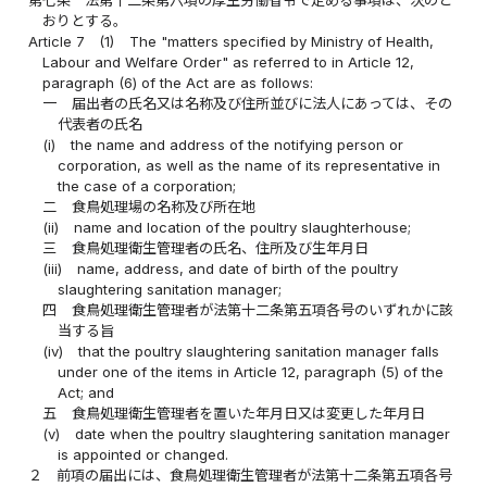
第七条
法第十二条第六項の厚生労働省令で定める事項は、次のと
おりとする。
Article 7
(1)
The "matters specified by Ministry of Health,
Labour and Welfare Order" as referred to in Article 12,
paragraph (6) of the Act are as follows:
一
届出者の氏名又は名称及び住所並びに法人にあっては、その
代表者の氏名
(i)
the name and address of the notifying person or
corporation, as well as the name of its representative in
the case of a corporation;
二
食鳥処理場の名称及び所在地
(ii)
name and location of the poultry slaughterhouse;
三
食鳥処理衛生管理者の氏名、住所及び生年月日
(iii)
name, address, and date of birth of the poultry
slaughtering sanitation manager;
四
食鳥処理衛生管理者が法第十二条第五項各号のいずれかに該
当する旨
(iv)
that the poultry slaughtering sanitation manager falls
under one of the items in Article 12, paragraph (5) of the
Act; and
五
食鳥処理衛生管理者を置いた年月日又は変更した年月日
(v)
date when the poultry slaughtering sanitation manager
is appointed or changed.
２
前項の届出には、食鳥処理衛生管理者が法第十二条第五項各号