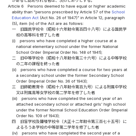
があると認められる者は、次のとおりとする。
Article 6
Persons deemed to have equal or higher academic
ability than "persons prescribed by Article 57 of the
School
Education Act
(Act No. 26 of 1947)" in Article 12, paragraph
(5), item (iv) of the Act are as follows:
一
旧国民学校令（昭和十六年勅令第百四十八号）による国民学
校の高等科を修了した者
(i)
persons who have completed a higher course at a
national elementary school under the former National
School Order (Imperial Order No. 148 of 1941);
二
旧中等学校令（昭和十八年勅令第三十六号）による中等学校
の二年の課程を終った者
(ii)
persons who have completed a course for two years at
a secondary school under the former Secondary School
Order (Imperial Order No. 36 of 1943);
三
旧師範教育令（昭和十八年勅令第百九号）による附属中学校
又は附属高等女学校の第二学年を修了した者
(iii)
persons who have completed the second year of an
attached secondary school or attached girls' high school
under the former Normal School Education Order (Imperial
Order No. 109 of 1943);
四
旧盲学校及聾唖学校令（大正十二年勅令第三百七十五号）に
よるろうあ学校の中等部第二学年を修了した者
(iv)
persons who have completed the second year of a