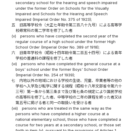
secondary school for the hearing and speech impaired
under the former Order on Schools for the Visually
Impaired and Schools for the Hearing and Speech
Impaired (Imperial Order No. 375 of 1923);
五
旧高等学校令（大正七年勅令第三百八十九号）による高等学
校尋常科の第二学年を修了した者
(v)
persons who have completed the second year of the
regular course of a high school under the former High
School Order (Imperial Order No. 389 of 1918);
六
旧青年学校令（昭和十四年勅令第二百五十四号）による青年
学校の普通科の課程を修了した者
(vi)
persons who have completed the general course at a
boys' school under the former Boys' School Order
(Imperial Order No. 254 of 1939);
七
内地以外の地域における学校の生徒、児童、卒業者等の他の
学校へ入学及び転学に関する規程（昭和十八年文部省令第六十
三号）第一条から第三条まで及び第七条の規定により国民学校
の高等科を修了した者、中等学校の二年の課程を終った者又は
第五号に掲げる者と同一の取扱いを受ける者
(vii)
persons who are treated in the same way as the
persons who have completed a higher course at a
national elementary school, those who have completed a
course for two years at a secondary school, or those set
forth in item (v), pursuant to the provisions of Articles 1