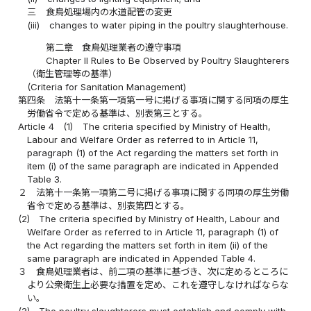
三
食鳥処理場内の水道配管の変更
(iii)
changes to water piping in the poultry slaughterhouse.
第二章 食鳥処理業者の遵守事項
Chapter II Rules to Be Observed by Poultry Slaughterers
（衛生管理等の基準）
(Criteria for Sanitation Management)
第四条
法第十一条第一項第一号に掲げる事項に関する同項の厚生
労働省令で定める基準は、別表第三とする。
Article 4
(1)
The criteria specified by Ministry of Health,
Labour and Welfare Order as referred to in Article 11,
paragraph (1) of the Act regarding the matters set forth in
item (i) of the same paragraph are indicated in Appended
Table 3.
２
法第十一条第一項第二号に掲げる事項に関する同項の厚生労働
省令で定める基準は、別表第四とする。
(2)
The criteria specified by Ministry of Health, Labour and
Welfare Order as referred to in Article 11, paragraph (1) of
the Act regarding the matters set forth in item (ii) of the
same paragraph are indicated in Appended Table 4.
３
食鳥処理業者は、前二項の基準に基づき、次に定めるところに
より公衆衛生上必要な措置を定め、これを遵守しなければならな
い。
(3)
The poultry slaughterers must establish and comply with