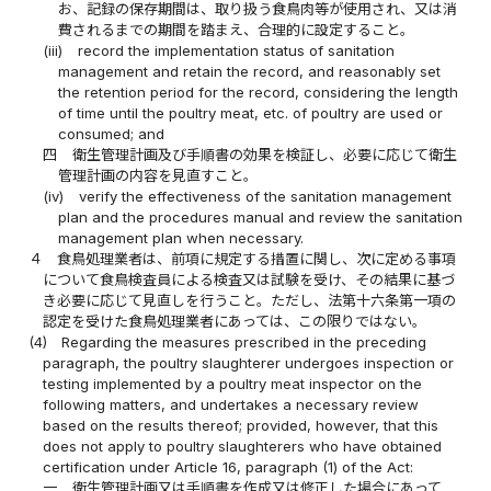
お、記録の保存期間は、取り扱う食鳥肉等が使用され、又は消
費されるまでの期間を踏まえ、合理的に設定すること。
(iii)
record the implementation status of sanitation
management and retain the record, and reasonably set
the retention period for the record, considering the length
of time until the poultry meat, etc. of poultry are used or
consumed; and
四
衛生管理計画及び手順書の効果を検証し、必要に応じて衛生
管理計画の内容を見直すこと。
(iv)
verify the effectiveness of the sanitation management
plan and the procedures manual and review the sanitation
management plan when necessary.
４
食鳥処理業者は、前項に規定する措置に関し、次に定める事項
について食鳥検査員による検査又は試験を受け、その結果に基づ
き必要に応じて見直しを行うこと。ただし、法第十六条第一項の
認定を受けた食鳥処理業者にあっては、この限りではない。
(4)
Regarding the measures prescribed in the preceding
paragraph, the poultry slaughterer undergoes inspection or
testing implemented by a poultry meat inspector on the
following matters, and undertakes a necessary review
based on the results thereof; provided, however, that this
does not apply to poultry slaughterers who have obtained
certification under Article 16, paragraph (1) of the Act:
一
衛生管理計画又は手順書を作成又は修正した場合にあって