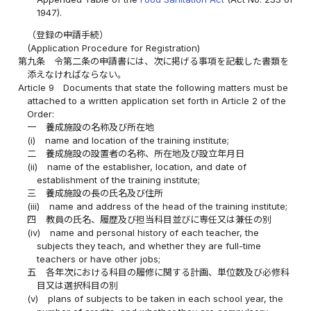
1947).
（登録の申請手続）
(Application Procedure for Registration)
第九条
令第二条の申請書には、次に掲げる事項を記載した書類を
添えなければならない。
Article 9
Documents that state the following matters must be
attached to a written application set forth in Article 2 of the
Order:
一
養成施設の名称及び所在地
(i)
name and location of the training institute;
二
養成施設の設置者の名称、所在地及び設立年月日
(ii)
name of the establisher, location, and date of
establishment of the training institute;
三
養成施設の長の氏名及び住所
(iii)
name and address of the head of the training institute;
四
教員の氏名、履歴及び担当科目並びに専任又は兼任の別
(iv)
name and personal history of each teacher, the
subjects they teach, and whether they are full-time
teachers or have other jobs;
五
各年次における科目の履修に関する計画、単位数及び必修科
目又は選択科目の別
(v)
plans of subjects to be taken in each school year, the