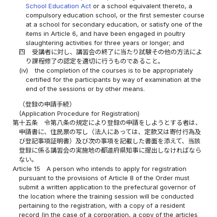
School Education Act
or a school equivalent thereto, a
compulsory education school, or the first semester course
at a school for secondary education, or satisfy one of the
items in Article 6, and have been engaged in poultry
slaughtering activities for three years or longer; and
四
受講者に対し、講習会の終了に当たり試験その他の方法によ
り課程修了の認定を適切に行うものであること。
(iv)
the completion of the courses is to be appropriately
certified for the participants by way of examination at the
end of the sessions or by other means.
（登録の申請手続）
(Application Procedure for Registration)
第十五条
令第八条の規定により登録の申請をしようとする者は、
申請書に、住民票の写し（法人にあっては、定款又は寄付行為及
び登記事項証明書）及び次の事項を記載した書面を添えて、当該
登録に係る講習会の実施地の都道府県知事に提出しなければなら
ない。
Article 15
A person who intends to apply for registration
pursuant to the provisions of Article 8 of the Order must
submit a written application to the prefectural governor of
the location where the training session will be conducted
pertaining to the registration, with a copy of a resident
record (in the case of a corporation, a copy of the articles