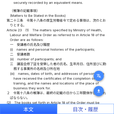
securely recorded by an equivalent means.
（帳簿の記載事項）
(Matters to Be Stated in the Books)
第二十三条
令第十八条の厚生労働省令で定める事項は、次のとお
りとする。
Article 23
(1)
The matters specified by Ministry of Health,
Labour and Welfare Order as referred to in Article 18 of the
Order are as follows:
一
受講者の氏名及び履歴
(i)
names and personal histories of the participants;
二
受講者数
(ii)
number of participants; and
三
講習会修了証を受領した者の氏名、生年月日、住所並びに勤
務する事業所の名称及び所在地
(iii)
names, dates of birth, and addresses of persons who
translate
have received the certificates of the completion of
training, and the names and locations of the place of
business they work for.
download
２
令第十八条の帳簿は、最終の記載の日から三年間保存しなけれ
ばならない。
(2)
The books set forth in Article 18 of the Order must be
retained for three years from the date of the final entry.
本文
目次・履歴