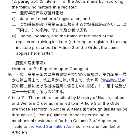
12, paragraph (5), item (iii) of the Act is made by recording
the following matters in a register:
一
登録年月日及び登録番号
(i)
date and number of registration; and
二
登録養成施設（令第三条に規定する登録養成施設をいう。以
下同じ。）の名称、所在地及び長の氏名
(ii)
name, location, and the name of the head of the
registered training institute (referring to registered training
institute prescribed in Article 3 of the Order; the same
applies hereinafter).
（変更の届出事項）
(Matters to Be Reported upon Changes)
第十一条
令第三条の厚生労働省令で定める事項は、第九条第一号
から第三号まで、第五号から第八号まで、第九号（
食品衛生法
別
表の第二欄に掲げる機械器具に係るものに限る。）、第十号及び
第十一号に掲げるものとする。
Article 11
The matters specified by Ministry of Health, Labour
and Welfare Order as referred to in Article 3 of the Order
are those set forth in Article 9, items (i) through (iii); items (v)
through (viii); item (ix) (limited to those pertaining to
mechanical devices set forth in Column 2 of Appended
Table to the
Food Sanitation Act
); item (x); and item (xi) of
Article 9.