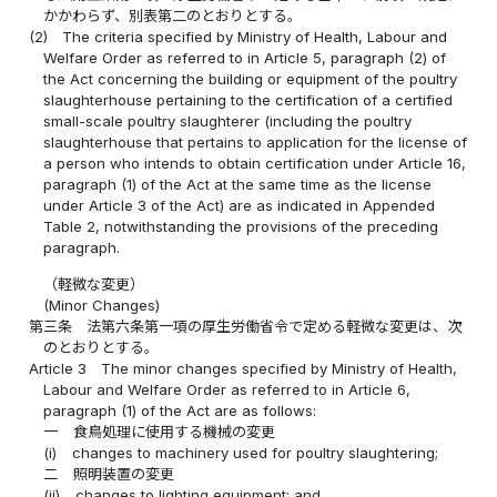
かかわらず、別表第二のとおりとする。
(2)
The criteria specified by Ministry of Health, Labour and
Welfare Order as referred to in Article 5, paragraph (2) of
the Act concerning the building or equipment of the poultry
slaughterhouse pertaining to the certification of a certified
small-scale poultry slaughterer (including the poultry
slaughterhouse that pertains to application for the license of
a person who intends to obtain certification under Article 16,
paragraph (1) of the Act at the same time as the license
under Article 3 of the Act) are as indicated in Appended
Table 2, notwithstanding the provisions of the preceding
paragraph.
（軽微な変更）
(Minor Changes)
第三条
法第六条第一項の厚生労働省令で定める軽微な変更は、次
のとおりとする。
Article 3
The minor changes specified by Ministry of Health,
Labour and Welfare Order as referred to in Article 6,
paragraph (1) of the Act are as follows:
一
食鳥処理に使用する機械の変更
(i)
changes to machinery used for poultry slaughtering;
二
照明装置の変更
(ii)
changes to lighting equipment; and