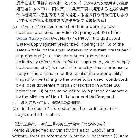
業等により供給される水」という。）以外の水を使用する食鳥
処理場にあっては、同法第二十条第三項に規定する地方公共団
体の機関又は厚生労働大臣の指定する者の行う当該使用しよう
とする水に係る水質検査の結果を証する書類の写し
(v)
if water from sources other than a water supply
business prescribed in Article 3, paragraph (2) of the
Water Supply Act
(Act No. 177 of 1957), the dedicated
water-supply system prescribed in paragraph (6) of the
same Article, or the small water-supply system prescribed
in paragraph (7) of the same Article (hereinafter
collectively referred to as "water supplied by water supply
businesses, etc.") is used in the poultry slaughterhouse, a
copy of the certificate of the results of a water quality
inspection pertaining to the water to be used, conducted
by a local government organ prescribed in Article 20,
paragraph (3) of the same Act or by a person designated
by the Minister of Health, Labour and Welfare; and
六
法人にあっては、登記事項証明書
(vi)
in the case of a corporation, the certificate of its
registered information.
（法第五条第一項第三号の厚生労働省令で定める者）
(Persons Specified by Ministry of Health, Labour and
Welfare Order as referred to in Article 5, paragraph (1), item