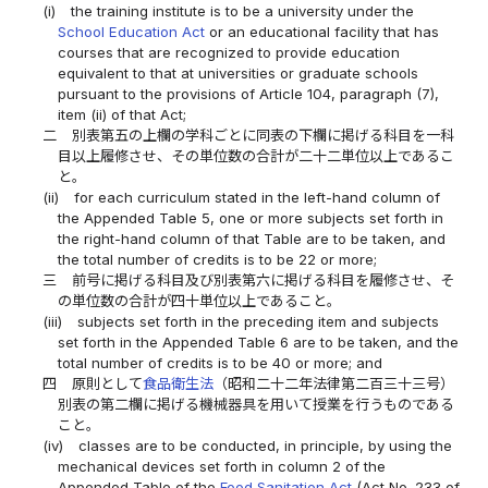
(i)
the training institute is to be a university under the
School Education Act
or an educational facility that has
courses that are recognized to provide education
equivalent to that at universities or graduate schools
pursuant to the provisions of Article 104, paragraph (7),
item (ii) of that Act;
二
別表第五の上欄の学科ごとに同表の下欄に掲げる科目を一科
目以上履修させ、その単位数の合計が二十二単位以上であるこ
と。
(ii)
for each curriculum stated in the left-hand column of
the Appended Table 5, one or more subjects set forth in
the right-hand column of that Table are to be taken, and
the total number of credits is to be 22 or more;
三
前号に掲げる科目及び別表第六に掲げる科目を履修させ、そ
の単位数の合計が四十単位以上であること。
(iii)
subjects set forth in the preceding item and subjects
set forth in the Appended Table 6 are to be taken, and the
total number of credits is to be 40 or more; and
四
原則として
食品衛生法
（昭和二十二年法律第二百三十三号）
別表の第二欄に掲げる機械器具を用いて授業を行うものである
こと。
(iv)
classes are to be conducted, in principle, by using the
mechanical devices set forth in column 2 of the
Appended Table of the
Food Sanitation Act
(Act No. 233 of