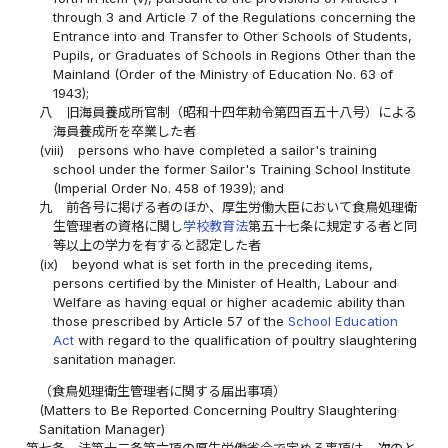
through 3 and Article 7 of the Regulations concerning the
Entrance into and Transfer to Other Schools of Students,
Pupils, or Graduates of Schools in Regions Other than the
Mainland (Order of the Ministry of Education No. 63 of
1943);
八
旧海員養成所官制（昭和十四年勅令第四百五十八号）による
海員養成所を卒業した者
(viii)
persons who have completed a sailor's training
school under the former Sailor's Training School Institute
(Imperial Order No. 458 of 1939); and
九
前各号に掲げる者のほか、厚生労働大臣において食鳥処理衛
生管理者の資格に関し
学校教育法
第五十七条に規定する者と同
等以上の学力を有すると認定した者
(ix)
beyond what is set forth in the preceding items,
persons certified by the Minister of Health, Labour and
Welfare as having equal or higher academic ability than
those prescribed by Article 57 of the
School Education
Act
with regard to the qualification of poultry slaughtering
sanitation manager.
（食鳥処理衛生管理者に関する届出事項）
(Matters to Be Reported Concerning Poultry Slaughtering
Sanitation Manager)