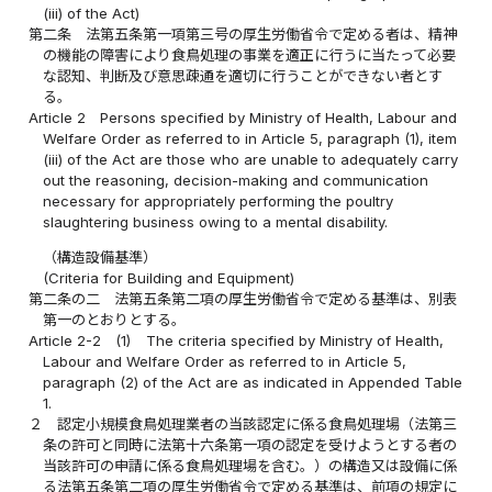
(iii) of the Act)
第二条
法第五条第一項第三号の厚生労働省令で定める者は、精神
の機能の障害により食鳥処理の事業を適正に行うに当たって必要
な認知、判断及び意思疎通を適切に行うことができない者とす
る。
Article 2
Persons specified by Ministry of Health, Labour and
Welfare Order as referred to in Article 5, paragraph (1), item
(iii) of the Act are those who are unable to adequately carry
out the reasoning, decision-making and communication
necessary for appropriately performing the poultry
slaughtering business owing to a mental disability.
（構造設備基準）
(Criteria for Building and Equipment)
第二条の二
法第五条第二項の厚生労働省令で定める基準は、別表
第一のとおりとする。
Article 2-2
(1)
The criteria specified by Ministry of Health,
Labour and Welfare Order as referred to in Article 5,
paragraph (2) of the Act are as indicated in Appended Table
1.
２
認定小規模食鳥処理業者の当該認定に係る食鳥処理場（法第三
条の許可と同時に法第十六条第一項の認定を受けようとする者の
当該許可の申請に係る食鳥処理場を含む。）の構造又は設備に係
る法第五条第二項の厚生労働省令で定める基準は、前項の規定に