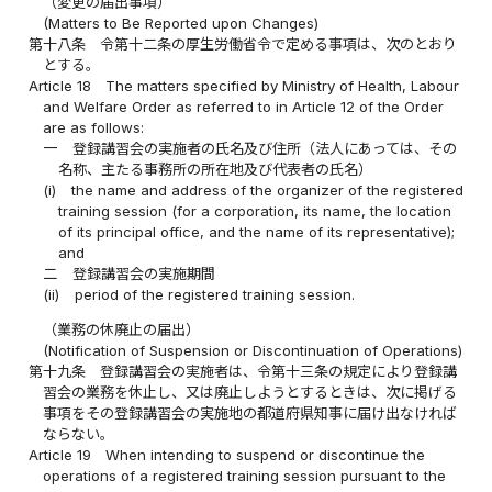
（変更の届出事項）
(Matters to Be Reported upon Changes)
第十八条
令第十二条の厚生労働省令で定める事項は、次のとおり
とする。
Article 18
The matters specified by Ministry of Health, Labour
and Welfare Order as referred to in Article 12 of the Order
are as follows:
一
登録講習会の実施者の氏名及び住所（法人にあっては、その
名称、主たる事務所の所在地及び代表者の氏名）
(i)
the name and address of the organizer of the registered
training session (for a corporation, its name, the location
of its principal office, and the name of its representative);
and
二
登録講習会の実施期間
(ii)
period of the registered training session.
（業務の休廃止の届出）
(Notification of Suspension or Discontinuation of Operations)
第十九条
登録講習会の実施者は、令第十三条の規定により登録講
習会の業務を休止し、又は廃止しようとするときは、次に掲げる
事項をその登録講習会の実施地の都道府県知事に届け出なければ
ならない。
Article 19
When intending to suspend or discontinue the
operations of a registered training session pursuant to the