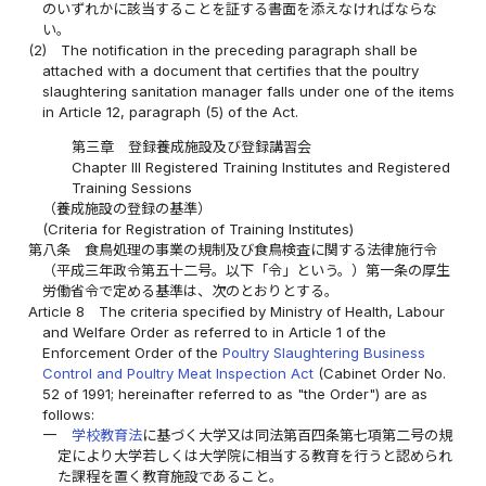
のいずれかに該当することを証する書面を添えなければならな
い。
(2)
The notification in the preceding paragraph shall be
attached with a document that certifies that the poultry
slaughtering sanitation manager falls under one of the items
in Article 12, paragraph (5) of the Act.
第三章 登録養成施設及び登録講習会
Chapter III Registered Training Institutes and Registered
Training Sessions
（養成施設の登録の基準）
(Criteria for Registration of Training Institutes)
第八条
食鳥処理の事業の規制及び食鳥検査に関する法律施行令
（平成三年政令第五十二号。以下「令」という。）第一条の厚生
労働省令で定める基準は、次のとおりとする。
Article 8
The criteria specified by Ministry of Health, Labour
and Welfare Order as referred to in Article 1 of the
Enforcement Order of the
Poultry Slaughtering Business
Control and Poultry Meat Inspection Act
(Cabinet Order No.
52 of 1991; hereinafter referred to as "the Order") are as
follows:
一
学校教育法
に基づく大学又は同法第百四条第七項第二号の規
定により大学若しくは大学院に相当する教育を行うと認められ
た課程を置く教育施設であること。