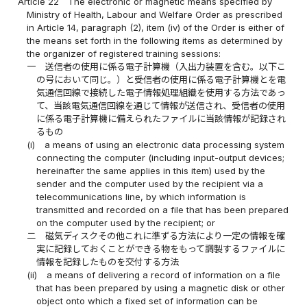
Article 22
The electronic or magnetic means specified by
Ministry of Health, Labour and Welfare Order as prescribed
in Article 14, paragraph (2), item (iv) of the Order is either of
the means set forth in the following items as determined by
the organizer of registered training sessions:
一
送信者の使用に係る電子計算機（入出力装置を含む。以下こ
の号において同じ。）と受信者の使用に係る電子計算機とを電
気通信回線で接続した電子情報処理組織を使用する方法であっ
て、当該電気通信回線を通じて情報が送信され、受信者の使用
に係る電子計算機に備えられたファイルに当該情報が記録され
るもの
(i)
a means of using an electronic data processing system
connecting the computer (including input-output devices;
hereinafter the same applies in this item) used by the
sender and the computer used by the recipient via a
telecommunications line, by which information is
transmitted and recorded on a file that has been prepared
on the computer used by the recipient; or
二
磁気ディスクその他これに準ずる方法により一定の情報を確
実に記録しておくことができる物をもって調製するファイルに
情報を記録したものを交付する方法
(ii)
a means of delivering a record of information on a file
that has been prepared by using a magnetic disk or other
object onto which a fixed set of information can be