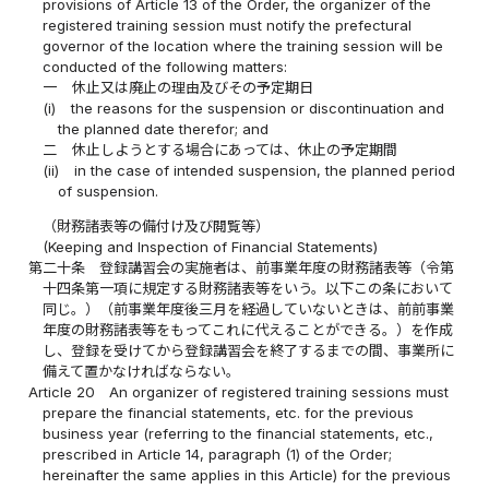
provisions of Article 13 of the Order, the organizer of the
registered training session must notify the prefectural
governor of the location where the training session will be
conducted of the following matters:
一
休止又は廃止の理由及びその予定期日
(i)
the reasons for the suspension or discontinuation and
the planned date therefor; and
二
休止しようとする場合にあっては、休止の予定期間
(ii)
in the case of intended suspension, the planned period
of suspension.
（財務諸表等の備付け及び閲覧等）
(Keeping and Inspection of Financial Statements)
第二十条
登録講習会の実施者は、前事業年度の財務諸表等（令第
十四条第一項に規定する財務諸表等をいう。以下この条において
同じ。）（前事業年度後三月を経過していないときは、前前事業
年度の財務諸表等をもってこれに代えることができる。）を作成
し、登録を受けてから登録講習会を終了するまでの間、事業所に
備えて置かなければならない。
Article 20
An organizer of registered training sessions must
prepare the financial statements, etc. for the previous
business year (referring to the financial statements, etc.,
prescribed in Article 14, paragraph (1) of the Order;
hereinafter the same applies in this Article) for the previous