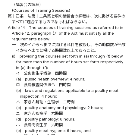
（講習会の課程）
(Courses of Training Sessions)
第十四条
法第十二条第七項の講習会の課程は、次に掲げる要件の
すべてに適合するものでなければならない。
Article 14
The courses of training sessions as referred to in
Article 12, paragraph (7) of the Act must satisfy all the
requirements below:
一
次のイからヘまでに掲げる科目を教授し、その時間数が当該
イからヘまでに掲げる時間数以上であること。
(i)
providing the courses set forth in (a) through (f) below
for more than the number of hours set forth respectively
in (a) through (f):
イ
公衆衛生学概論 四時間
(a)
public health overview: 4 hours;
ロ
食鳥検査関係法令 四時間
(b)
laws and regulations applicable to a poultry meat
inspection: 4 hours;
ハ
家きん解剖・生理学 二時間
(c)
poultry anatomy and physiology: 2 hours;
ニ
家きん疾病学 六時間
(d)
poultry pathology: 6 hours;
ホ
食鳥肉衛生学 六時間
(e)
poultry meat hygiene: 6 hours; and