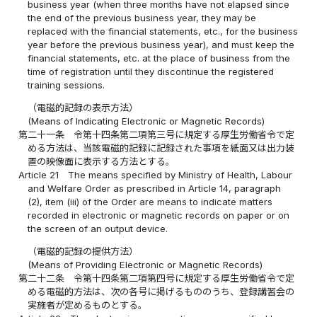
business year (when three months have not elapsed since
the end of the previous business year, they may be
replaced with the financial statements, etc., for the business
year before the previous business year), and must keep the
financial statements, etc. at the place of business from the
time of registration until they discontinue the registered
training sessions.
（電磁的記録の表示方法）
(Means of Indicating Electronic or Magnetic Records)
第二十一条
令第十四条第二項第三号に規定する厚生労働省令で定
める方法は、当該電磁的記録に記録された事項を紙面又は出力装
置の映像面に表示する方法とする。
Article 21
The means specified by Ministry of Health, Labour
and Welfare Order as prescribed in Article 14, paragraph
(2), item (iii) of the Order are means to indicate matters
recorded in electronic or magnetic records on paper or on
the screen of an output device.
（電磁的記録の提供方法）
(Means of Providing Electronic or Magnetic Records)
第二十二条
令第十四条第二項第四号に規定する厚生労働省令で定
める電磁的方法は、次の各号に掲げるもののうち、登録講習会の
実施者が定めるものとする。