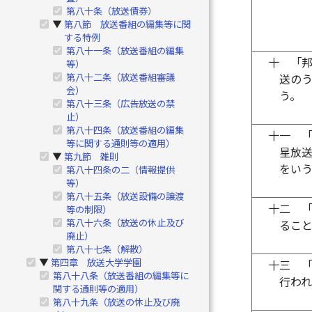
第八十条（放送債券）
第八節 放送番組の編集等に関
▶
する特例
第八十一条（放送番組の編集
十
「
等）
第八十二条（放送番組審議
送の
会）
う。
第八十三条（広告放送の禁
止）
第八十四条（放送番組の編集
十一
等に関する通則等の適用）
星放
第九節 雑則
▶
をい
第八十四条の二（情報提供
等）
第八十五条（放送設備の譲渡
十二
等の制限）
第八十六条（放送の休止及び
るこ
廃止）
第八十七条（解散）
第四章 放送大学学園
▶
十三
第八十八条（放送番組の編集等に
行わ
関する通則等の適用）
第八十九条（放送の休止及び廃