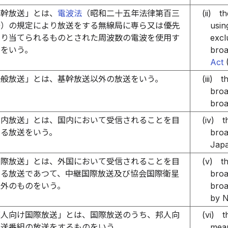
基幹放送」とは、
電波法
（昭和二十五年法律第百三
(ii)
th
号）の規定により放送をする無線局に専ら又は優先
usin
割り当てられるものとされた周波数の電波を使用す
excl
送をいう。
broa
Act
(
一般放送」とは、基幹放送以外の放送をいう。
(iii)
t
broa
broa
国内放送」とは、国内において受信されることを目
(iv)
t
する放送をいう。
broa
Japa
国際放送」とは、外国において受信されることを目
(v)
t
する放送であつて、中継国際放送及び協会国際衛星
broa
以外のものをいう。
broa
by N
邦人向け国際放送」とは、国際放送のうち、邦人向
(vi)
t
放送番組の放送をするものをいう。
mean