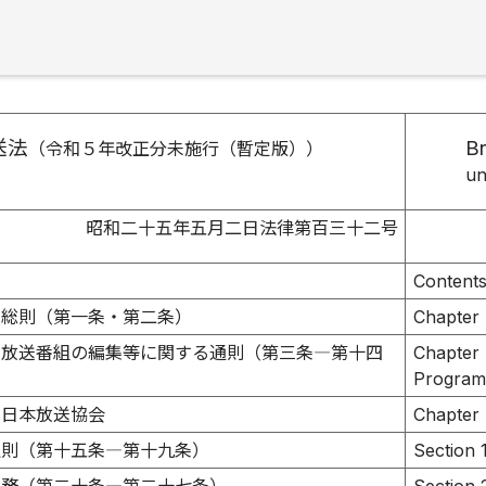
送法
Br
（令和５年改正分未施行（暫定版））
un
昭和二十五年五月二日法律第百三十二号
Content
 総則（第一条・第二条）
Chapter 
 放送番組の編集等に関する通則（第三条―第十四
Chapter 
Programs
 日本放送協会
Chapter 
通則（第十五条―第十九条）
Section 