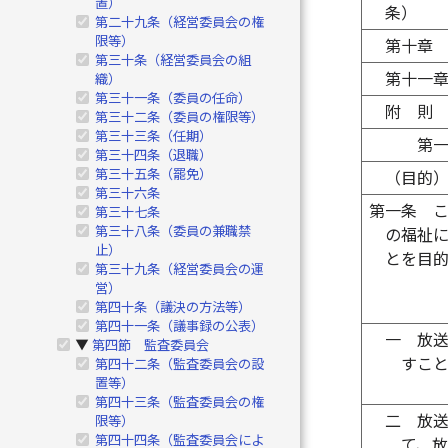
置）
条）
第二十九条（経営委員会の権
限等）
第十章
第三十条（経営委員会の組
第十一
織）
第三十一条（委員の任命）
附 則
第三十二条（委員の権限等）
第三十三条（任期）
第
第三十四条（退職）
第三十五条（罷免）
（目的
第三十六条
第一条
第三十七条
第三十八条（委員の兼職禁
の福祉
止）
とを目
第三十九条（経営委員会の運
営）
第四十条（議決の方法等）
第四十一条（議事録の公表）
一
放
第四節 監査委員会
▶
すこ
第四十二条（監査委員会の設
置等）
第四十三条（監査委員会の権
二
放
限等）
第四十四条（監査委員会によ
て、