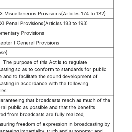
X Miscellaneous Provisions(Articles 174 to 182)
XI Penal Provisions(Articles 183 to 193)
mentary Provisions
apter I General Provisions
ose)
The purpose of this Act is to regulate
asting so as to conform to standards for public
e and to facilitate the sound development of
asting in accordance with the following
les:
aranteeing that broadcasts reach as much of the
ral public as possible and that the benefits
ved from broadcasts are fully realized;
suring freedom of expression in broadcasting by
anteeing impartiality, truth and autonomy; and