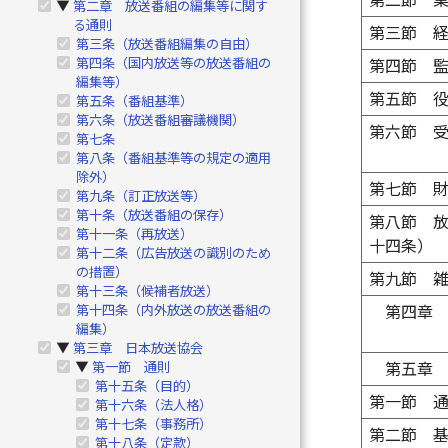
第二節 
第二章 放送番組の編集等に関す
▶
る通則
第三節 
第三条（放送番組編集の自由）
第四条（国内放送等の放送番組の
第四節 
編集等）
第五節 
第五条（番組基準）
第六条（放送番組審議機関）
第六節 
第七条
第八条（番組基準等の規定の適用
除外）
第七節 
第九条（訂正放送等）
第十条（放送番組の保存）
第八節 
第十一条（再放送）
十四条）
第十二条（広告放送の識別のため
の措置）
第九節 
第十三条（候補者放送）
第十四条（内外放送の放送番組の
第四章
編集）
第三章 日本放送協会
▶
第一節 通則
第五章
▶
第十五条（目的）
第一節 
第十六条（法人格）
第十七条（事務所）
第二節 
第十八条（定款）