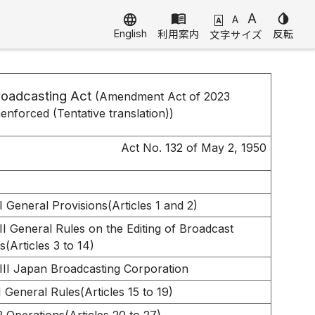
menu_book
A
invert_colors
language
A
A
English
利用案内
反転
文字サイズ
oadcasting Act
(Amendment Act of 2023
enforced (Tentative translation))
Act No. 132 of May 2, 1950
s
I General Provisions(Articles 1 and 2)
II General Rules on the Editing of Broadcast
(Articles 3 to 14)
III Japan Broadcasting Corporation
1 General Rules(Articles 15 to 19)