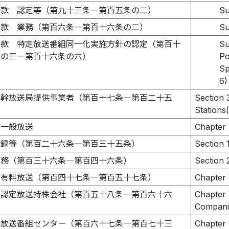
一款 認定等（第九十三条―第百五条の二）
Su
二款 業務（第百六条―第百十六条の二）
Su
三款 特定放送番組同一化実施方針の認定（第百十
Su
条の三―第百十六条の六）
Po
Sp
6)
基幹放送局提供事業者（第百十七条―第百二十五
Section 
Stations(
 一般放送
Chapter 
登録等（第百二十六条―第百三十五条）
Section 1
業務（第百三十六条―第百四十六条）
Section 
 有料放送（第百四十七条―第百五十七条）
Chapter 
 認定放送持株会社（第百五十八条―第百六十六
Chapter 
Companie
 放送番組センター（第百六十七条―第百七十三
Chapter 