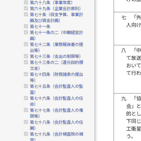
第六十八条（事業年度）
第六十九条（企業会計原則）
第七十条（収支予算、事業計
七
「
画及び資金計画）
人向
第七十一条
第七十一条の二（中期経営計
画）
第七十二条（業務報告書の提
八
「
出等）
第七十三条（支出の制限等）
て放
第七十三条の二（還元目的積
おい
立金）
て行
第七十四条（財務諸表の提出
等）
第七十五条（会計監査人の監
査）
九
「
第七十六条（会計監査人の任
命）
会」
第七十七条（会計監査人の権
的と
限等）
下同
第七十八条（会計監査人の任
期）
工衛
第七十九条（会計検査院の検
う。
査）