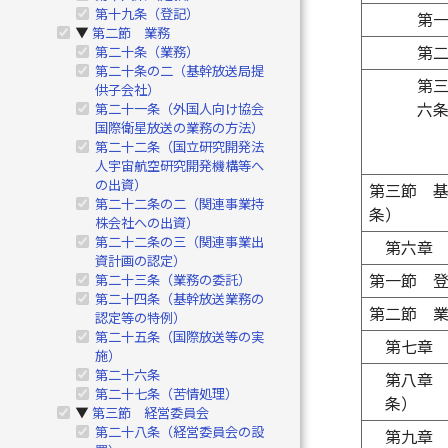
第十九条（登記）
第
第二節 業務
▶
第
第二十条（業務）
第二十条の二（基幹放送局提
第
供子会社）
六
第二十一条（外国人向け協会
国際衛星放送の業務の方法）
第二十二条（国立研究開発法
人宇宙航空研究開発機構等へ
の出資）
第三節 
第二十二条の二（関連事業持
条）
株会社への出資）
第二十二条の三（関連事業出
第六章
資計画の認定）
第一節 
第二十三条（業務の委託）
第二十四条（基幹放送業務の
第二節 
認定等の特例）
第二十五条（国際放送等の実
第七章
施）
第二十六条
第八章
第二十七条（苦情処理）
条）
第三節 経営委員会
▶
第二十八条（経営委員会の設
第九章