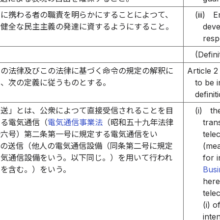
送に携わる者の職責を明らかにすることによつて、
(iii)
E
が健全な民主主義の発達に資するようにすること。
deve
resp
）
(Defini
この法律及びこの法律に基づく命令の規定の解釈に
Article 2
は、次の定義に従うものとする。
to be 
definit
放送」とは、公衆によつて直接受信されることを目
(i)
th
する電気通信（
電気通信事業法
（昭和五十九年法律
tran
十六号）第二条第一号に規定する電気通信をい
tele
）の送信（他人の電気通信設備（同条第二号に規定
(mea
電気通信設備をいう。以下同じ。）を用いて行われ
for i
のを含む。）をいう。
Busi
here
tele
(i) 
inte