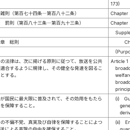
173)
 雑則（第百七十四条―第百八十二条）
Chapter 
章 罰則（第百八十三条―第百九十三条）
Chapter 
Supple
一章 総則
Ch
）
(Purp
この法律は、次に掲げる原則に従つて、放送を公共
Article 1
に適合するように規律し、その健全な発達を図るこ
broadc
的とする。
welfar
broadc
princip
送が国民に最大限に普及されて、その効用をもたら
(i)
Gu
とを保障すること。
gene
deri
送の不偏不党、真実及び自律を保障することによつ
(ii)
En
放送による表現の自由を確保すること。
guar