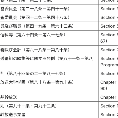
業務（第二十条―第二十七条）
Section 
経営委員会（第二十八条―第四十一条）
Section 
監査委員会（第四十二条―第四十八条）
Section 
役員及び職員（第四十九条―第六十三条）
Section 5
受信料等（第六十四条―第六十七条）
Section 
67)
財務及び会計（第六十八条―第八十条）
Section 
放送番組の編集等に関する特例（第八十一条―第八
Section 
Programs
雑則（第八十四条の二―第八十七条）
Section 
 放送大学学園（第八十八条―第九十条）
Chapter 
90)
 基幹放送
Chapter 
通則（第九十一条・第九十二条）
Section 
基幹放送事業者
Section 