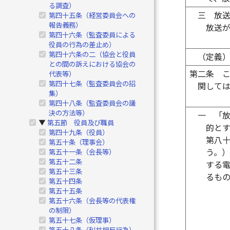
る調査）
三
放
第四十五条（経営委員会への
報告義務）
放送
第四十六条（監査委員による
役員の行為の差止め）
第四十六条の二（協会と役員
（定義
との間の訴えにおける協会の
第二条
代表等）
第四十七条（監査委員会の招
関して
集）
第四十八条（監査委員会の議
決の方法等）
一
「
第五節 役員及び職員
▶
的と
第四十九条（役員）
第八
第五十条（理事会）
う。
第五十一条（会長等）
第五十二条
する
第五十三条
るも
第五十四条
第五十五条
第五十六条（会長等の代表権
の制限）
第五十七条（仮理事）
第五十八条（利益相反行為）