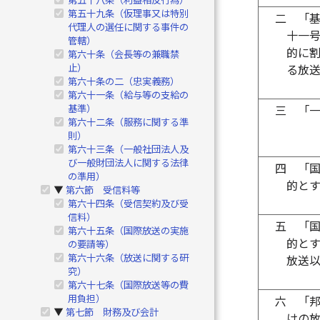
第五十九条（仮理事又は特別
二
「
代理人の選任に関する事件の
十一
管轄）
的に
第六十条（会長等の兼職禁
止）
る放
第六十条の二（忠実義務）
第六十一条（給与等の支給の
基準）
三
「
第六十二条（服務に関する準
則）
第六十三条（一般社団法人及
び一般財団法人に関する法律
四
「
の準用）
的と
第六節 受信料等
▶
第六十四条（受信契約及び受
信料）
五
「
第六十五条（国際放送の実施
的と
の要請等）
第六十六条（放送に関する研
放送
究）
第六十七条（国際放送等の費
用負担）
六
「
第七節 財務及び会計
▶
けの