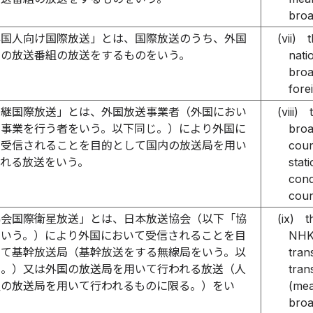
broa
外国人向け国際放送」とは、国際放送のうち、外国
(vii)
t
けの放送番組の放送をするものをいう。
nati
broa
fore
中継国際放送」とは、外国放送事業者（外国におい
(viii)
送事業を行う者をいう。以下同じ。）により外国に
broa
て受信されることを目的として国内の放送局を用い
coun
われる放送をいう。
stat
cond
coun
協会国際衛星放送」とは、日本放送協会（以下「協
(ix)
t
という。）により外国において受信されることを目
NHK"
して基幹放送局（基幹放送をする無線局をいう。以
tran
じ。）又は外国の放送局を用いて行われる放送（人
tran
星の放送局を用いて行われるものに限る。）をい
(mea
broa