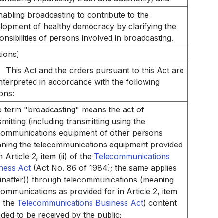
nabling broadcasting to contribute to the
lopment of healthy democracy by clarifying the
onsibilities of persons involved in broadcasting.
tions)
This Act and the orders pursuant to this Act are
interpreted in accordance with the following
ions:
e term "broadcasting" means the act of
smitting (including transmitting using the
communications equipment of other persons
ning the telecommunications equipment provided
n Article 2, item (ii) of the
Telecommunications
ness Act
(Act No. 86 of 1984); the same applies
inafter)) through telecommunications (meaning
communications as provided for in Article 2, item
of the
Telecommunications Business Act
) content
nded to be received by the public;