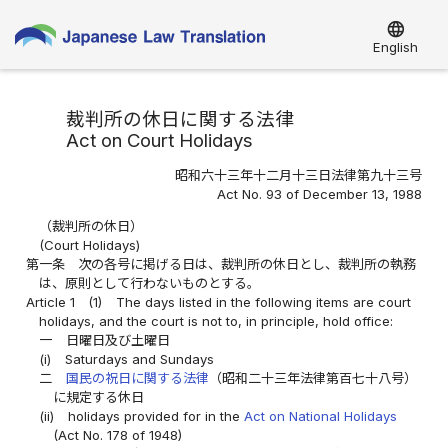
language
English
裁判所の休日に関する法律
Act on Court Holidays
昭和六十三年十二月十三日法律第九十三号
Act No. 93 of December 13, 1988
（裁判所の休日）
(Court Holidays)
第一条
次の各号に掲げる日は、裁判所の休日とし、裁判所の執務
は、原則として行わないものとする。
Article 1
(1)
The days listed in the following items are court
holidays, and the court is not to, in principle, hold office:
一
日曜日及び土曜日
(i)
Saturdays and Sundays
二
国民の祝日に関する法律
（昭和二十三年法律第百七十八号）
に規定する休日
(ii)
holidays provided for in the
Act on National Holidays
(Act No. 178 of 1948)