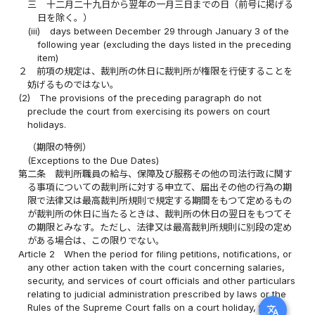
三
十二月二十九日から翌年の一月三日までの日（前号に掲げる
日を除く。）
(iii)
days between December 29 through January 3 of the
following year (excluding the days listed in the preceding
item)
２
前項の規定は、裁判所の休日に裁判所が権限を行使することを
妨げるものではない。
(2)
The provisions of the preceding paragraph do not
preclude the court from exercising its powers on court
holidays.
（期限の特例）
(Exceptions to the Due Dates)
第二条
裁判所職員の給与、保障及び服務その他の司法行政に関す
る事項についての裁判所に対する申立て、届出その他の行為の期
限で法律又は最高裁判所規則で規定する期間をもつて定めるもの
が裁判所の休日に当たるときは、裁判所の休日の翌日をもつてそ
の期限とみなす。ただし、法律又は最高裁判所規則に別段の定め
がある場合は、この限りでない。
Article 2
When the period for filing petitions, notifications, or
any other action taken with the court concerning salaries,
security, and services of court officials and other particulars
relating to judicial administration prescribed by laws or the
Rules of the Supreme Court falls on a court holiday, the
translate