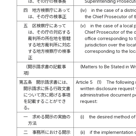
は、その庁の検事長
Superintending Prosecuto
四
地方検察庁にあって
(iv)
in the case of a distri
は、その庁の検事正
the Chief Prosecutor of t
五
区検察庁にあって
(v)
in the case of a local 
は、その庁の対応する
Chief Prosecutor of the d
裁判所の所在地を管轄
office corresponding to t
する地方裁判所に対応
jurisdiction over the loca
する地方検察庁の検事
corresponding to the loca
正
（開示請求書の記載事
(Matters to Be Stated in W
項）
第五条
開示請求書には、
Article 5
(1)
The following 
開示請求に係る行政文書
written disclosure request 
について次に掲げる事項
administrative document pe
を記載することができ
request:
る。
一
求める開示の実施の
(i)
the desired method of 
方法
二
事務所における開示
(ii)
if the implementation o