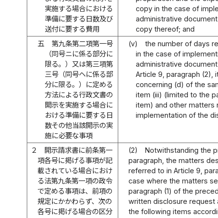
実施する場合における
copy in the case of impl
準備に要する日数及び
administrative document
送付に要する費用
copy thereof; and
五
第九条第二項第一号
(v)
the number of days re
（同号ニに係る部分に
in the case of implement
限る。）又は第三項第
administrative document
三号（同号ヘに係る部
Article 9, paragraph (2), i
分に限る。）に定める
concerning (d) of the sa
方法による行政文書の
item (iii) (limited to the
開示を実施する場合に
item) and other matters 
おける準備に要する日
implementation of the di
数その他当該開示の実
施に必要な事項
２
開示請求書に前条第一
(2)
Notwithstanding the p
項各号に掲げる事項が記
paragraph, the matters de
載されている場合におけ
referred to in Article 9, par
る法第九条第一項の政令
case where the matters set 
で定める事項は、前項の
paragraph (1) of the precedi
規定にかかわらず、次の
written disclosure request 
各号に掲げる場合の区分
the following items accord