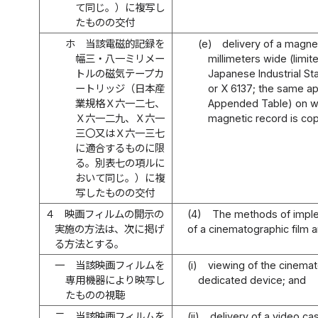
て同じ。）に複写し
たものの交付
ホ
当該電磁的記録を
(e)
delivery of a magnet
幅三・八一ミリメー
millimeters wide (limit
トルの磁気テープカ
Japanese Industrial St
ートリッジ（日本産
or X 6137; the same appl
業規格Ｘ六一二七、
Appended Table) on wh
Ｘ六一二九、Ｘ六一
magnetic record is cop
三〇又はＸ六一三七
に適合するものに限
る。別表七の項ルに
おいて同じ。）に複
写したものの交付
４
映画フィルムの開示の
(4)
The methods of imple
実施の方法は、次に掲げ
of a cinematographic film 
る方法とする。
一
当該映画フィルムを
(i)
viewing of the cinemat
専用機器により映写し
dedicated device; and
たものの視聴
二
当該映画フィルムを
(ii)
delivery of a video ca