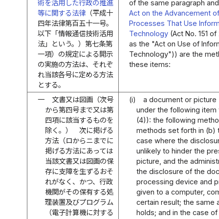
術を活用した行政の推進
of the same paragraph and A
等に関する法律
（平成十
Act on the Advancement of
四年法律第百五十一号。
Processes That Use Infor
以下「情報通信技術活用
Technology
(Act No. 151 of
法」という。）第七条第
as the "Act on Use of Inf
一項）の規定による開示
Technology")) are the meth
の実施の方法は、それぞ
these items:
れ当該各号に定める方法
とする。
一
文書又は図画（次号
(i)
a document or picture (
から第四号まで又は第
under the following item 
四項に該当するものを
(4)): the following metho
除く。） 次に掲げる
methods set forth in (b) 
方法（ロからニまでに
case where the disclosur
掲げる方法にあっては
unlikely to hinder the pr
当該文書又は図画の保
picture, and the adminis
存に支障を生ずるおそ
the disclosure of the do
れがなく、かつ、行政
processing device and p
機関がその保有する処
given to a computer, com
理装置及びプログラム
certain result; the same a
（電子計算機に対する
holds; and in the case of