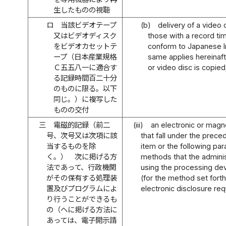
生したものの視聴
ロ
当該ビデオテープ
(b)
delivery of a video 
又はビデオディスク
those with a record ti
をビデオカセットテ
conform to Japanese In
ープ（日本産業規格
same applies hereinaft
Ｃ五五八一に適合す
or video disc is copied
る記録時間百二十分
のものに限る。以下
同じ。）に複写した
ものの交付
三
電磁的記録（前二
(iii)
an electronic or magn
号、次号又は次項に該
that fall under the prece
当するものを除
item or the following par
く。） 次に掲げる方
methods that the admini
法であって、行政機関
using the processing dev
がその保有する処理装
(for the method set forth 
置及びプログラムによ
electronic disclosure req
り行うことができるも
の（ヘに掲げる方法に
あっては、電子開示請