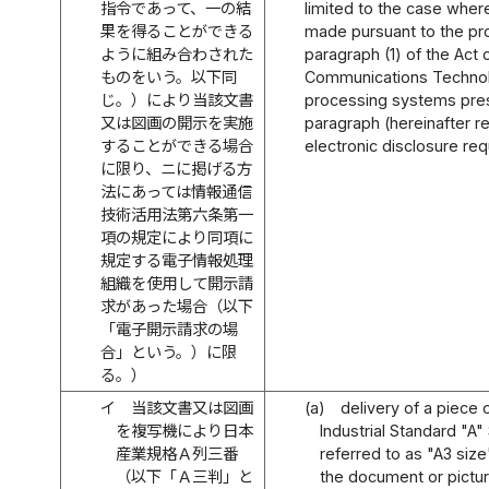
指令であって、一の結
limited to the case where
果を得ることができる
made pursuant to the prov
ように組み合わされた
paragraph (1) of the Act 
ものをいう。以下同
Communications Technolo
じ。）により当該文書
processing systems pres
又は図画の開示を実施
paragraph (hereinafter re
することができる場合
electronic disclosure req
に限り、ニに掲げる方
法にあっては情報通信
技術活用法第六条第一
項の規定により同項に
規定する電子情報処理
組織を使用して開示請
求があった場合（以下
「電子開示請求の場
合」という。）に限
る。）
イ
当該文書又は図画
(a)
delivery of a piece
を複写機により日本
Industrial Standard "A"
産業規格Ａ列三番
referred to as "A3 size
（以下「Ａ三判」と
the document or pictur