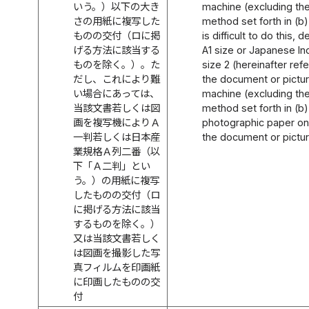
いう。）以下の大き
machine (excluding the
さの用紙に複写した
method set forth in (b))
ものの交付（ロに掲
is difficult to do this, 
げる方法に該当する
A1 size or Japanese Ind
ものを除く。）。た
size 2 (hereinafter ref
だし、これにより難
the document or pictur
い場合にあっては、
machine (excluding the
当該文書若しくは図
method set forth in (b)
画を複写機によりＡ
photographic paper on 
一判若しくは日本産
the document or picture
業規格Ａ列二番（以
下「Ａ二判」とい
う。）の用紙に複写
したものの交付（ロ
に掲げる方法に該当
するものを除く。）
又は当該文書若しく
は図画を撮影した写
真フィルムを印画紙
に印画したものの交
付