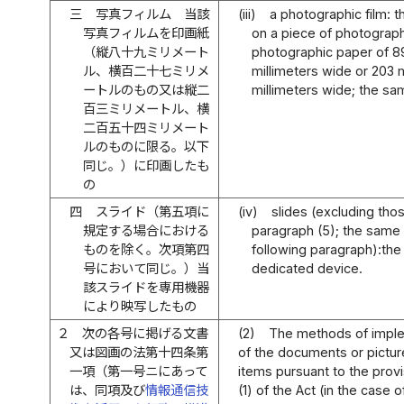
三
写真フィルム 当該
(iii)
a photographic film: t
写真フィルムを印画紙
on a piece of photograph
（縦八十九ミリメート
photographic paper of 89
ル、横百二十七ミリメ
millimeters wide or 203 
ートルのもの又は縦二
millimeters wide; the sam
百三ミリメートル、横
二百五十四ミリメート
ルのものに限る。以下
同じ。）に印画したも
の
四
スライド（第五項に
(iv)
slides (excluding tho
規定する場合における
paragraph (5); the same a
ものを除く。次項第四
following paragraph):the
号において同じ。）当
dedicated device.
該スライドを専用機器
により映写したもの
２
次の各号に掲げる文書
(2)
The methods of imple
又は図画の法第十四条第
of the documents or picture
一項（第一号ニにあって
items pursuant to the provi
は、同項及び
情報通信技
(1) of the Act (in the case o