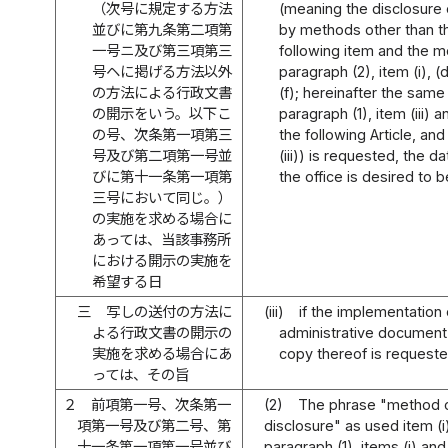
（次号に規定する方法
(meaning the disclosure
並びに第九条第二項第
by methods other than t
一号ニ及び第三項第三
following item and the me
号ヘに掲げる方法以外
paragraph (2), item (i), (d
の方法による行政文書
(f); hereinafter the same 
の開示をいう。以下こ
paragraph (1), item (iii) a
の号、次条第一項第三
the following Article, and 
号及び第二項第一号並
(iii)) is requested, the d
びに第十一条第一項第
the office is desired to
三号において同じ。）
の実施を求める場合に
あっては、当該事務所
における開示の実施を
希望する日
三
写しの送付の方法に
(iii)
if the implementation 
よる行政文書の開示の
administrative document
実施を求める場合にあ
copy thereof is requested
っては、その旨
２
前項第一号、次条第一
(2)
The phrase "method o
項第一号及び第二号、第
disclosure" as used item (
十一条第一項第一号並び
paragraph (1), items (i) and 