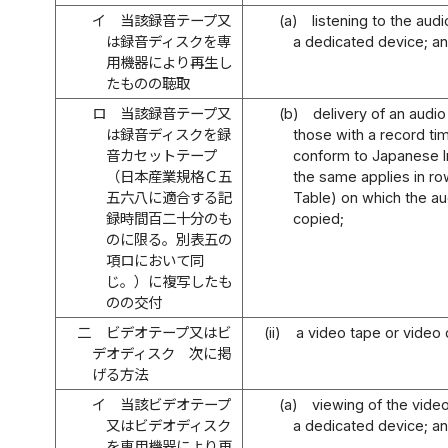
イ
当該録音テープ又
(a)
listening to the aud
は録音ディスクを専
a dedicated device; a
用機器により再生し
たものの聴取
ロ
当該録音テープ又
(b)
delivery of an audio
は録音ディスクを録
those with a record ti
音カセットテープ
conform to Japanese I
（日本産業規格Ｃ五
the same applies in ro
五六八に適合する記
Table) on which the aud
録時間百二十分のも
copied;
のに限る。別表五の
項ロにおいて同
じ。）に複写したも
のの交付
二
ビデオテープ又はビ
(ii)
a video tape or video 
デオディスク 次に掲
げる方法
イ
当該ビデオテープ
(a)
viewing of the vide
又はビデオディスク
a dedicated device; a
を専用機器により再