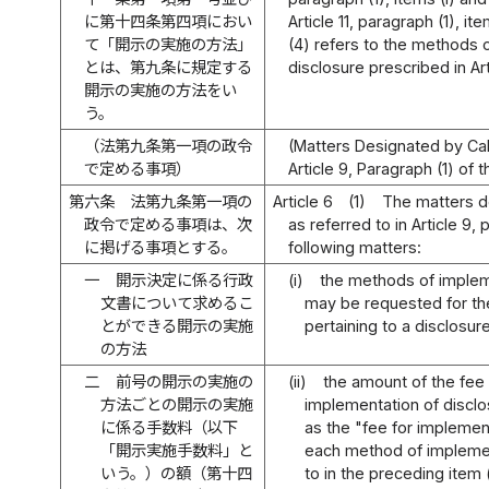
に第十四条第四項におい
Article 11, paragraph (1), it
て「開示の実施の方法」
(4) refers to the methods 
とは、第九条に規定する
disclosure prescribed in Art
開示の実施の方法をい
う。
（法第九条第一項の政令
(Matters Designated by Cab
で定める事項）
Article 9, Paragraph (1) of t
第六条
法第九条第一項の
Article 6
(1)
The matters d
政令で定める事項は、次
as referred to in Article 9,
に掲げる事項とする。
following matters:
一
開示決定に係る行政
(i)
the methods of implem
文書について求めるこ
may be requested for th
とができる開示の実施
pertaining to a disclosur
の方法
二
前号の開示の実施の
(ii)
the amount of the fee 
方法ごとの開示の実施
implementation of disclos
に係る手数料（以下
as the "fee for implement
「開示実施手数料」と
each method of implemen
いう。）の額（第十四
to in the preceding item 