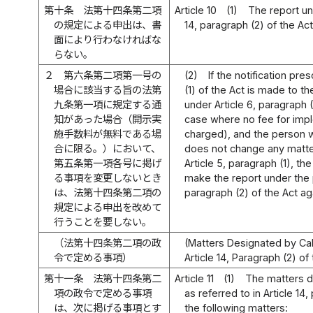
第十条
法第十四条第二項
Article 10
(1)
The report un
の規定による申出は、書
14, paragraph (2) of the Ac
面により行わなければな
らない。
２
第六条第二項第一号の
(2)
If the notification pre
場合に該当する旨の法第
(1) of the Act is made to th
九条第一項に規定する通
under Article 6, paragraph (2
知があった場合（開示実
case where no fee for impl
施手数料が無料である場
charged), and the person w
合に限る。）において、
does not change any matter
第五条第一項各号に掲げ
Article 5, paragraph (1), th
る事項を変更しないとき
make the report under the p
は、法第十四条第二項の
paragraph (2) of the Act ag
規定による申出を改めて
行うことを要しない。
（法第十四条第二項の政
(Matters Designated by Cab
令で定める事項）
Article 14, Paragraph (2) of
第十一条
法第十四条第二
Article 11
(1)
The matters d
項の政令で定める事項
as referred to in Article 14
は、次に掲げる事項とす
the following matters: