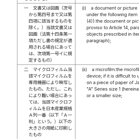
一
文書又は図画（次号
(i)
a document or picture (
から第四号まで又は第
under the following item 
四項に該当するものを
(4)):the document or pict
除く。）当該文書又は
proviso to Article 14, par
図画（法第十四条第一
objects prescribed in item
項ただし書の規定が適
paragraph);
用される場合にあって
は、次項第一号イに規
定するもの）
二
マイクロフィルム当
(ii)
a microfilm:the microf
該マイクロフィルムを
device; if it is difficult t
専用機器により映写し
on a piece of paper of J
たもの。ただし、これ
"A" Series size 1 (hereina
により難い場合にあっ
or a smaller size;
ては、当該マイクロフ
ィルムを日本産業規格
Ａ列一番（以下「Ａ一
判」という。）以下の
大きさの用紙に印刷し
たもの