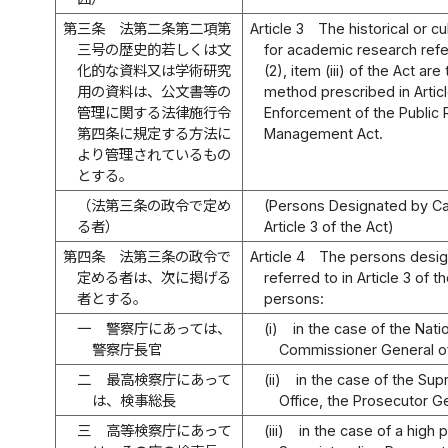
第三条
法第二条第二項第
Article 3
The historical or cu
三号の歴史的若しくは文
for academic research refer
化的な資料又は学術研究
(2), item (iii) of the Act 
用の資料は、公文書等の
method prescribed in Articl
管理に関する法律施行令
Enforcement of the Public
第四条に規定する方法に
Management Act.
より管理されているもの
とする。
（法第三条の政令で定め
(Persons Designated by Cab
る者）
Article 3 of the Act)
第四条
法第三条の政令で
Article 4
The persons desig
定める者は、次に掲げる
referred to in Article 3 of t
者とする。
persons:
一
警察庁にあっては、
(i)
in the case of the Nati
警察庁長官
Commissioner General of
二
最高検察庁にあって
(ii)
in the case of the Su
は、検事総長
Office, the Prosecutor G
三
高等検察庁にあって
(iii)
in the case of a high 