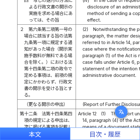
四
写しの送付の方法に
(iv)
in the case of reques
よる行政文書の開示の
disclosure of an adminis
実施を求める場合にあ
method of sending a copy
っては、その旨
effect.
２
第六条第二項第一号の
(2)
Notwithstanding the p
場合に該当する旨の法第
paragraph, the matter des
九条第一項に規定する通
referred to in Article 14, pa
知があった場合（開示実
case where the notification 
施手数料が無料である場
paragraph (1) of the Act is
合を除く。）における法
case falls under Article 6, p
第十四条第二項の政令で
statement of the intention 
定める事項は、前項の規
administrative document.
定にかかわらず、行政文
書の開示を受ける旨とす
る。
（更なる開示の申出）
(Report of Further Disclosu
translate
第十二条
法第十四条第四
Article 12
(1)
The report und
項の規定による申出は、
14, paragraph (4) of the Ac
次に掲げる事項を記載し
means of a document statin
た書面により行わなけれ
本文
目次・履歴
ばならない。