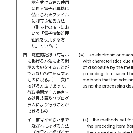
示を受ける者の使用
に係る電子計算機に
備えられたファイル
に複写させる方法
（別表七の項トにお
いて「電子情報処理
組織を使用する方
法」という。）
四
電磁的記録（前号ホ
(iv)
an electronic or magn
に掲げる方法による開
with characteristics due
示の実施をすることが
of disclosure by the meth
できない特性を有する
preceding item cannot b
ものに限る。） 次に
methods that the admini
掲げる方法であって、
using the processing dev
行政機関がその保有す
る処理装置及びプログ
ラムにより行うことが
できるもの
イ
前号イからハまで
(a)
the methods set fort
及びヘに掲げる方法
the preceding item (for
（同号ヘに掲げる方
the same item, limited 