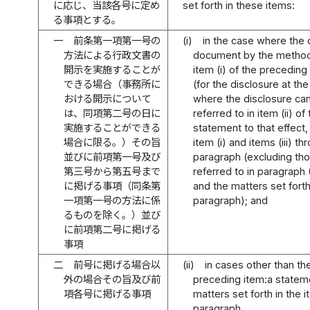
に応じ、当該各号に定め
set forth in these items:
る事項とする。
一
前条第一項第一号の
(i)
in the case where the 
方法による行政文書の
document by the method r
開示を実施することが
item (i) of the precedin
できる場合（事務所に
(for the disclosure at the
おける開示について
where the disclosure ca
は、同項第二号の日に
referred to in item (ii) 
実施することができる
statement to that effect,
場合に限る。）その旨
item (i) and items (iii) t
並びに前項第一号及び
paragraph (excluding tho
第三号から第五号まで
referred to in paragraph (
に掲げる事項（同条第
and the matters set forth 
一項第一号の方法に係
paragraph); and
るものを除く。）並び
に前項第二号に掲げる
事項
二
前号に掲げる場合以
(ii)
in cases other than the
外の場合その旨及び前
preceding item:a stateme
項各号に掲げる事項
matters set forth in the 
paragraph.