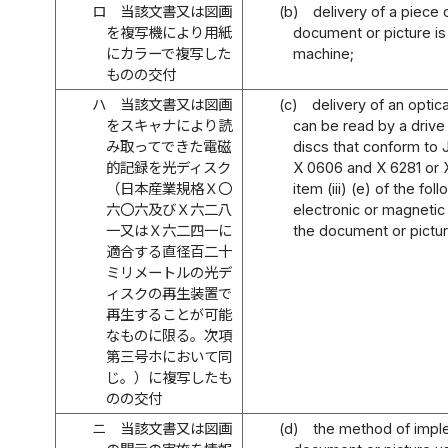
ロ
当該文書又は図画
(b)
delivery of a piece
を複写機により用紙
document or picture is 
にカラーで複写した
machine;
ものの交付
ハ
当該文書又は図画
(c)
delivery of an optica
をスキャナにより読
can be read by a drive
み取ってできた電磁
discs that conform to 
的記録を光ディスク
X 0606 and X 6281 or X
（日本産業規格Ｘ〇
item (iii) (e) of the f
六〇六及びＸ六二八
electronic or magnetic
一又はＸ六二四一に
the document or pictur
適合する直径百二十
ミリメートルの光デ
ィスクの再生装置で
再生することが可能
なものに限る。次項
第三号ホにおいて同
じ。）に複写したも
のの交付
ニ
当該文書又は図画
(d)
the method of imple