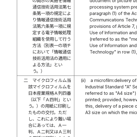
の開示の実施を情報
document or picture us
通信技術活用法第七
processing system pres
条第一項の規定によ
paragraph (1) of the A
り情報通信技術活用
Communications Techn
法第六条第一項に規
provisions of Article 7,
定する電子情報処理
Use of Information a
組織を使用して行う
(referred to as the "m
方法（別表一の項チ
Use of Information an
において「情報通信
Technology" in row (1)
技術活用法の適用に
よる方法」とい
う。）
二
マイクロフィルム当
(ii)
a microfilm:delivery o
該マイクロフィルムを
Industrial Standard "A" Se
日本産業規格Ａ列四番
referred to as "A4 size")
（以下「Ａ四判」とい
printed; provided, however,
う。）の用紙に印刷し
this, delivery of a piece 
たものの交付。ただ
A3 size on which the micr
し、これにより難い場
合にあっては、Ａ一
判、Ａ二判又はＡ三判