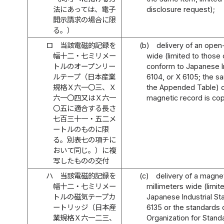
法にあっては、電子
disclosure request);
開示請求の場合に限
る。）
ロ
当該電磁的記録を
(b)
delivery of an open-
幅十二・七ミリメー
wide (limited to those 
トルのオープンリー
conform to Japanese In
ルテープ（日本産業
6104, or X 6105; the sa
規格Ｘ六一〇三、Ｘ
the Appended Table) o
六一〇四又はＸ六一
magnetic record is cop
〇五に適合する長さ
七百三十一・五二メ
ートルのものに限
る。別表七の項チに
おいて同じ。）に複
写したものの交付
ハ
当該電磁的記録を
(c)
delivery of a magnet
幅十二・七ミリメー
millimeters wide (limit
トルの磁気テープカ
Japanese Industrial St
ートリッジ（日本産
6135 or the standards o
業規格Ｘ六一二三、
Organization for Standa