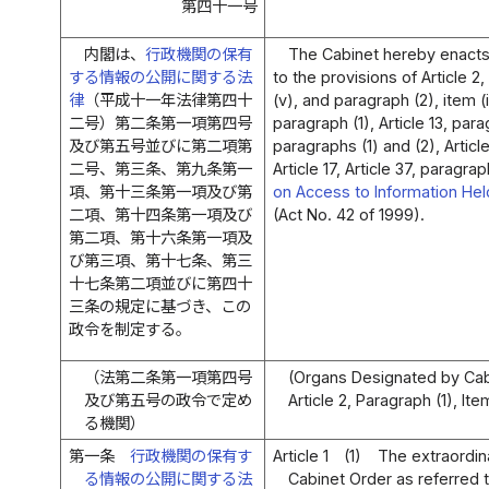
第四十一号
内閣は、
行政機関の保有
The Cabinet hereby enacts
する情報の公開に関する法
to the provisions of Article 2,
律
（平成十一年法律第四十
(v), and paragraph (2), item (ii)
二号）第二条第一項第四号
paragraph (1), Article 13, para
及び第五号並びに第二項第
paragraphs (1) and (2), Articl
二号、第三条、第九条第一
Article 17, Article 37, paragra
項、第十三条第一項及び第
on Access to Information Hel
二項、第十四条第一項及び
(Act No. 42 of 1999).
第二項、第十六条第一項及
び第三項、第十七条、第三
十七条第二項並びに第四十
三条の規定に基づき、この
政令を制定する。
（法第二条第一項第四号
(Organs Designated by Cabi
及び第五号の政令で定め
Article 2, Paragraph (1), Ite
る機関）
第一条
行政機関の保有す
Article 1
(1)
The extraordin
る情報の公開に関する法
Cabinet Order as referred to