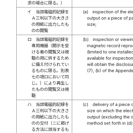
求の場合に限る。）
イ
当該電磁的記録を
(a)
inspection of the el
Ａ三判以下の大きさ
output on a piece of p
の用紙に出力したも
size;
のの閲覧
ロ
当該電磁的記録を
(b)
inspection or viewin
専用機器（開示を受
magnetic record repro
ける者の閲覧又は視
(limited to one install
聴の用に供するため
available for inspecti
に備え付けられてい
will obtain the disclos
るものに限る。別表
(7), (b) of the Append
七の項ロにおいて同
じ。）により再生し
たものの閲覧又は視
聴
ハ
当該電磁的記録を
(c)
delivery of a piece 
Ａ三判以下の大きさ
size on which the elec
の用紙に出力したも
output (excluding the d
のの交付（ニに掲げ
method set forth in (d)
る方法に該当するも