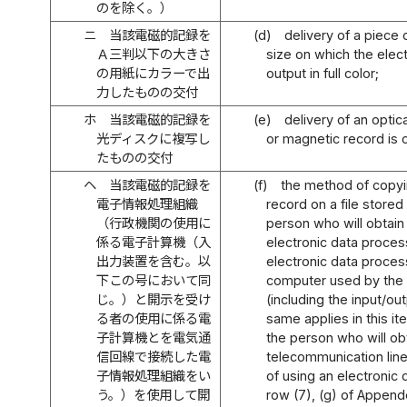
のを除く。）
ニ
当該電磁的記録を
(d)
delivery of a piece 
Ａ三判以下の大きさ
size on which the elec
の用紙にカラーで出
output in full color;
力したものの交付
ホ
当該電磁的記録を
(e)
delivery of an optic
光ディスクに複写し
or magnetic record is 
たものの交付
ヘ
当該電磁的記録を
(f)
the method of copyi
電子情報処理組織
record on a file store
（行政機関の使用に
person who will obtain 
係る電子計算機（入
electronic data proce
出力装置を含む。以
electronic data proce
下この号において同
computer used by the 
じ。）と開示を受け
(including the input/ou
る者の使用に係る電
same applies in this i
子計算機とを電気通
the person who will obt
信回線で接続した電
telecommunication line
子情報処理組織をい
of using an electronic
う。）を使用して開
row (7), (g) of Append