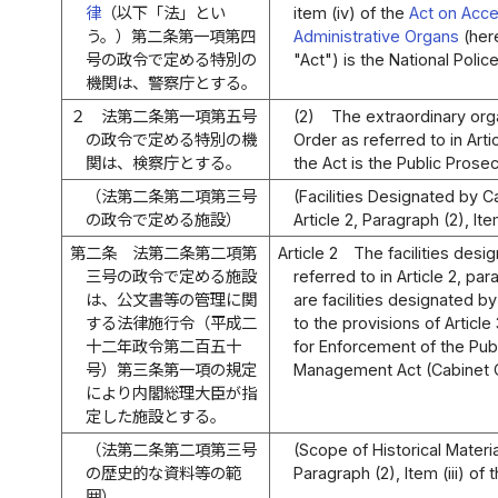
律
（以下「法」とい
item (iv) of the
Act on Acce
う。）第二条第一項第四
Administrative Organs
(here
号の政令で定める特別の
"Act") is the National Poli
機関は、警察庁とする。
２
法第二条第一項第五号
(2)
The extraordinary or
の政令で定める特別の機
Order as referred to in Artic
関は、検察庁とする。
the Act is the Public Prosec
（法第二条第二項第三号
(Facilities Designated by C
の政令で定める施設）
Article 2, Paragraph (2), Item
第二条
法第二条第二項第
Article 2
The facilities desi
三号の政令で定める施設
referred to in Article 2, para
は、公文書等の管理に関
are facilities designated b
する法律施行令（平成二
to the provisions of Article
十二年政令第二百五十
for Enforcement of the Pub
号）第三条第一項の規定
Management Act (Cabinet O
により内閣総理大臣が指
定した施設とする。
（法第二条第二項第三号
(Scope of Historical Materia
の歴史的な資料等の範
Paragraph (2), Item (iii) of 
囲）