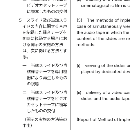
ビデオカセットテープ
cinematographic film is 
に複写したものの交付
５
スライド及び当該スラ
(5)
The methods of implem
イドの内容に関する音声
case of simultaneously view
を記録した録音テープを
the audio tape in which th
同時に視聴する場合にお
content of the slides are r
ける開示の実施の方法
methods:
は、次に掲げる方法とす
る。
一
当該スライド及び当
(i)
viewing of the slides a
該録音テープを専用機
played by dedicated dev
器により再生したもの
の視聴
二
当該スライド及び当
(ii)
delivery of a video ca
該録音テープをビデオ
slides and the audio tap
カセットテープに複写
したものの交付
（開示の実施の方法等の
(Report of Method of Imple
申出）