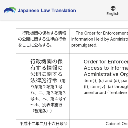
language
English
行政機関の保有する情報
The Order for Enforcement
の公開に関する法律施行令
Information Held by Administ
をここに公布する。
promulgated.
行政機関の保
Order for Enforce
有する情報の
Access to Informa
公開に関する
Administrative Or
法律施行令
item(i), (c) and (d), par
（第
(f), item(iv), (a) thro
９条第２項第１号
unenforced (Tentative 
ハ、ニ、第３項第３
号ホ、へ、第４号イ
～ホ、別表未施行
（暫定版））
平成十二年二月十六日政令
Cabinet Ord