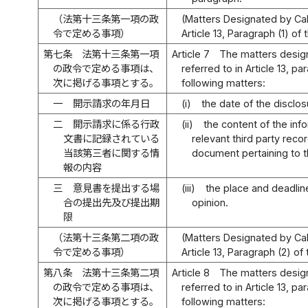
（法第十三条第一項の政
(Matters Designated by Cab
令で定める事項）
Article 13, Paragraph (1) of 
第七条
法第十三条第一項
Article 7
The matters desig
の政令で定める事項は、
referred to in Article 13, pa
次に掲げる事項とする。
following matters:
一
開示請求の年月日
(i)
the date of the disclos
二
開示請求に係る行政
(ii)
the content of the inf
文書に記録されている
relevant third party reco
当該第三者に関する情
document pertaining to t
報の内容
三
意見書を提出する場
(iii)
the place and deadline
合の提出先及び提出期
opinion.
限
（法第十三条第二項の政
(Matters Designated by Cab
令で定める事項）
Article 13, Paragraph (2) of
第八条
法第十三条第二項
Article 8
The matters desig
の政令で定める事項は、
referred to in Article 13, p
次に掲げる事項とする。
following matters: