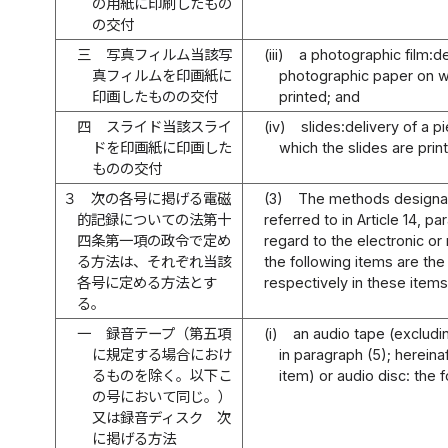
の用紙に印刷したもの
の交付
三
写真フィルム当該写
(iii)
a photographic film:de
真フィルムを印画紙に
photographic paper on wh
印画したものの交付
printed; and
四
スライド当該スライ
(iv)
slides:delivery of a 
ドを印画紙に印画した
which the slides are prin
ものの交付
３
次の各号に掲げる電磁
(3)
The methods designat
的記録についての法第十
referred to in Article 14, pa
四条第一項の政令で定め
regard to the electronic or
る方法は、それぞれ当該
the following items are th
各号に定める方法とす
respectively in these items
る。
一
録音テープ（第五項
(i)
an audio tape (excludi
に規定する場合におけ
in paragraph (5); hereina
るものを除く。以下こ
item) or audio disc: the 
の号において同じ。）
又は録音ディスク 次
に掲げる方法