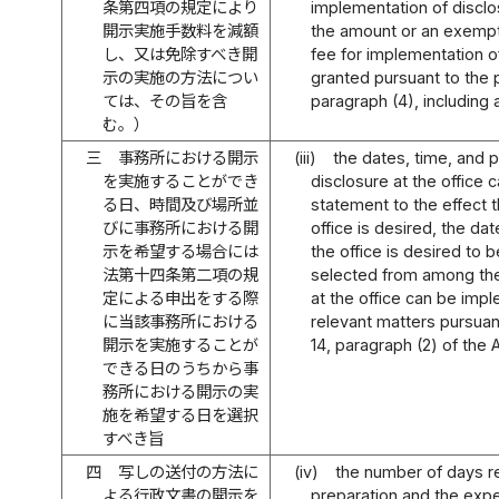
条第四項の規定により
implementation of disclo
開示実施手数料を減額
the amount or an exempt
し、又は免除すべき開
fee for implementation o
示の実施の方法につい
granted pursuant to the p
ては、その旨を含
paragraph (4), including 
む。）
三
事務所における開示
(iii)
the dates, time, and
を実施することができ
disclosure at the office
る日、時間及び場所並
statement to the effect th
びに事務所における開
office is desired, the da
示を希望する場合には
the office is desired to
法第十四条第二項の規
selected from among the
定による申出をする際
at the office can be imp
に当該事務所における
relevant matters pursuant
開示を実施することが
14, paragraph (2) of the A
できる日のうちから事
務所における開示の実
施を希望する日を選択
すべき旨
四
写しの送付の方法に
(iv)
the number of days r
よる行政文書の開示を
preparation and the expe