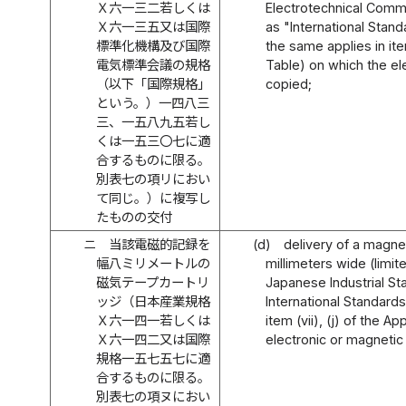
Ｘ六一三二若しくは
Electrotechnical Commi
Ｘ六一三五又は国際
as "International Stan
標準化機構及び国際
the same applies in ite
電気標準会議の規格
Table) on which the el
（以下「国際規格」
copied;
という。）一四八三
三、一五八九五若し
くは一五三〇七に適
合するものに限る。
別表七の項リにおい
て同じ。）に複写し
たものの交付
ニ
当該電磁的記録を
(d)
delivery of a magnet
幅八ミリメートルの
millimeters wide (limit
磁気テープカートリ
Japanese Industrial St
ッジ（日本産業規格
International Standard
Ｘ六一四一若しくは
item (vii), (j) of the 
Ｘ六一四二又は国際
electronic or magnetic
規格一五七五七に適
合するものに限る。
別表七の項ヌにおい