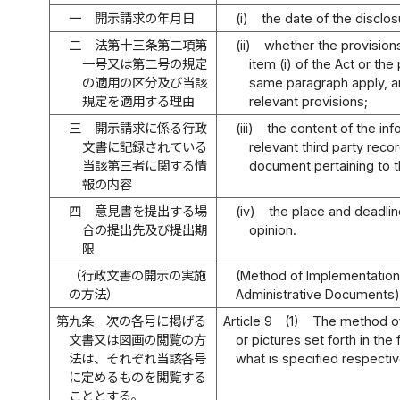
一
開示請求の年月日
(i)
the date of the disclos
二
法第十三条第二項第
(ii)
whether the provisions 
一号又は第二号の規定
item (i) of the Act or the 
の適用の区分及び当該
same paragraph apply, an
規定を適用する理由
relevant provisions;
三
開示請求に係る行政
(iii)
the content of the in
文書に記録されている
relevant third party reco
当該第三者に関する情
document pertaining to t
報の内容
四
意見書を提出する場
(iv)
the place and deadlin
合の提出先及び提出期
opinion.
限
（行政文書の開示の実施
(Method of Implementation 
の方法）
Administrative Documents
第九条
次の各号に掲げる
Article 9
(1)
The method of
文書又は図画の閲覧の方
or pictures set forth in the
法は、それぞれ当該各号
what is specified respectiv
に定めるものを閲覧する
こととする。