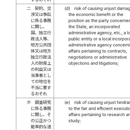
ニ
契約、交
(d)
risk of causing unjust dama
渉又は争訟
the economic benefit or the
に係る事務
position as the party concerne
に関し、
the State, an incorporated
国、独立行
administrative agency, etc., a l
政法人等、
public entity or a local incorpo
地方公共団
administrative agency concern
体又は地方
affairs pertaining to contracts,
独立行政法
negotiations or administrative
人の財産上
objections and litigations;
の利益又は
当事者とし
ての地位を
不当に害す
るおそれ
ホ
調査研究
(e)
risk of causing unjust hindr
に係る事務
to the fair and efficient executi
に関し、そ
affairs pertaining to research a
の公正かつ
study;
能率的な遂