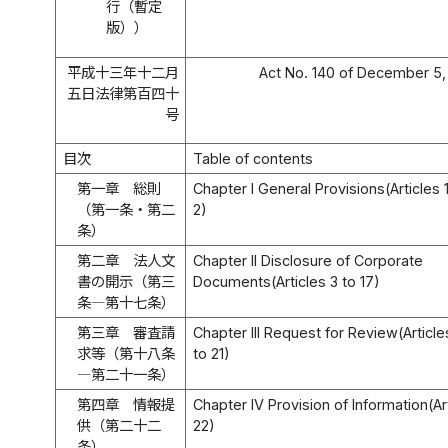
行（暫定
版））
平成十三年十二月
Act No. 140 of December 5,
五日法律第百四十
号
目次
Table of contents
第一章 総則
Chapter I General Provisions(Articles 
（第一条・第二
2)
条）
第二章 法人文
Chapter II Disclosure of Corporate
書の開示（第三
Documents(Articles 3 to 17)
条―第十七条）
第三章 審査請
Chapter III Request for Review(Article
求等（第十八条
to 21)
―第二十一条）
第四章 情報提
Chapter IV Provision of Information(Ar
供（第二十二
22)
条）