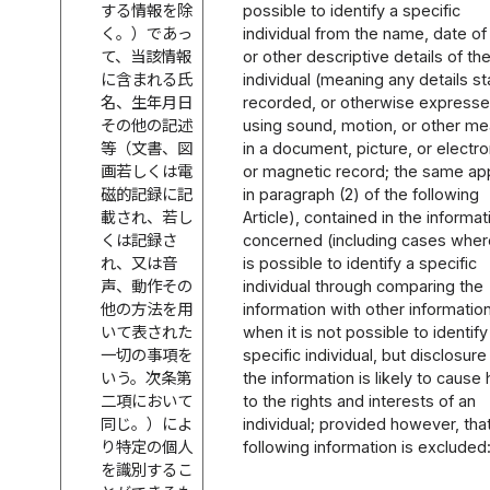
する情報を除
possible to identify a specific
く。）であっ
individual from the name, date of 
て、当該情報
or other descriptive details of th
に含まれる氏
individual (meaning any details st
名、生年月日
recorded, or otherwise express
その他の記述
using sound, motion, or other m
等（文書、図
in a document, picture, or electro
画若しくは電
or magnetic record; the same ap
磁的記録に記
in paragraph (2) of the following
載され、若し
Article), contained in the informat
くは記録さ
concerned (including cases where
れ、又は音
is possible to identify a specific
声、動作その
individual through comparing the
他の方法を用
information with other information
いて表された
when it is not possible to identify
一切の事項を
specific individual, but disclosure
いう。次条第
the information is likely to cause
二項において
to the rights and interests of an
同じ。）によ
individual; provided however, tha
り特定の個人
following information is excluded
を識別するこ