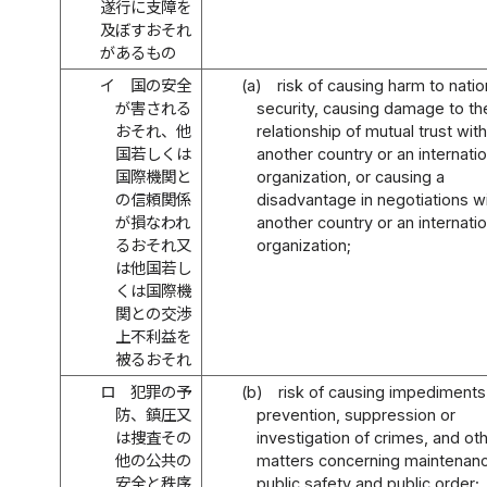
遂行に支障を
及ぼすおそれ
があるもの
イ
国の安全
(a)
risk of causing harm to natio
が害される
security, causing damage to th
おそれ、他
relationship of mutual trust wit
国若しくは
another country or an internatio
国際機関と
organization, or causing a
の信頼関係
disadvantage in negotiations w
が損なわれ
another country or an internatio
るおそれ又
organization;
は他国若し
くは国際機
関との交渉
上不利益を
被るおそれ
ロ
犯罪の予
(b)
risk of causing impediments
防、鎮圧又
prevention, suppression or
は捜査その
investigation of crimes, and ot
他の公共の
matters concerning maintenan
安全と秩序
public safety and public order;