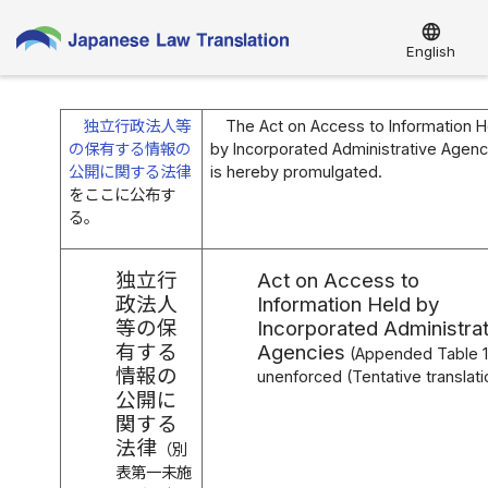
language
English
独立行政法人等
The Act on Access to Information H
の保有する情報の
by Incorporated Administrative Agenc
公開に関する法律
is hereby promulgated.
をここに公布す
る。
独立行
Act on Access to
政法人
Information Held by
等の保
Incorporated Administrat
有する
Agencies
(Appended Table 1
情報の
unenforced (Tentative translati
公開に
関する
法律
（別
表第一未施