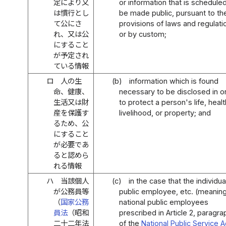
定により又
or information that is schedule
は慣行とし
be made public, pursuant to th
て公にさ
provisions of laws and regulati
れ、又は公
or by custom;
にすること
が予定され
ている情報
ロ
人の生
(b)
information which is found
命、健康、
necessary to be disclosed in o
生活又は財
to protect a person's life, healt
産を保護す
livelihood, or property; and
るため、公
にすること
が必要であ
ると認めら
れる情報
ハ
当該個人
(c)
in the case that the individual
が公務員等
public employee, etc. (meanin
（
国家公務
national public employees
員法
（昭和
prescribed in Article 2, paragra
二十二年法
of the
National Public Service A