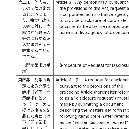
第三条
何人も、
Article 3
Any person may, pursuant 
この法律の定め
the provisions of this Act, request 
るところによ
incorporated administrative agency,
り、独立行政法
to provide disclosure of corporate
人等に対し、当
documents held by the incorporat
該独立行政法人
administrative agency, etc. concer
等の保有する法
人文書の開示を
請求することが
できる。
（開示請求の手
(Procedure of Request for Disclosu
続）
第四条
前条の規
Article 4
(1)
A request for disclosu
定による開示の
pursuant to the provisions of the
請求（以下「開
preceding Article (hereinafter refer
示請求」とい
to as a "disclosure request") must
う。）は、次に
made by submitting a document
掲げる事項を記
describing the matters set forth in 
載した書面（以
following items (hereinafter referre
下「開示請求
as the "written disclosure request"
書」という。）
an incorporated administrative age