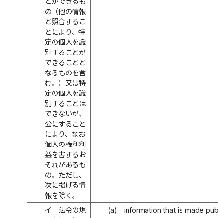
とができるも
の（他の情報
と照合するこ
とにより、特
定の個人を識
別することが
できることと
なるものを含
む。）又は特
定の個人を識
別することは
できないが、
公にすること
により、なお
個人の権利利
益を害するお
それがあるも
の。ただし、
次に掲げる情
報を除く。
イ
法令の規
(a)
information that is made publ