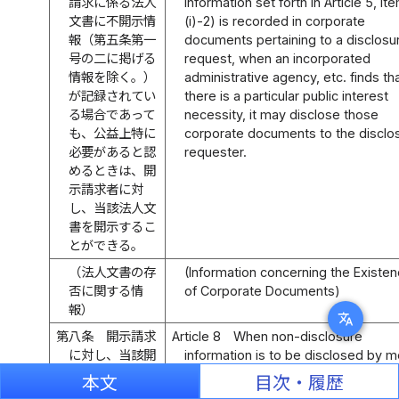
請求に係る法人
information set forth in Article 5, it
文書に不開示情
(i)-2) is recorded in corporate
報（第五条第一
documents pertaining to a disclosu
号の二に掲げる
request, when an incorporated
情報を除く。）
administrative agency, etc. finds th
が記録されてい
there is a particular public interest
る場合であって
necessity, it may disclose those
も、公益上特に
corporate documents to the disclo
必要があると認
requester.
めるときは、開
示請求者に対
し、当該法人文
書を開示するこ
とができる。
（法人文書の存
(Information concerning the Existe
否に関する情
of Corporate Documents)
報）
translate
第八条
開示請求
Article 8
When non-disclosure
に対し、当該開
information is to be disclosed by m
示請求に係る法
answering whether or not the corp
本文
目次・履歴
人文書が存在し
documents pertaining to a disclosu