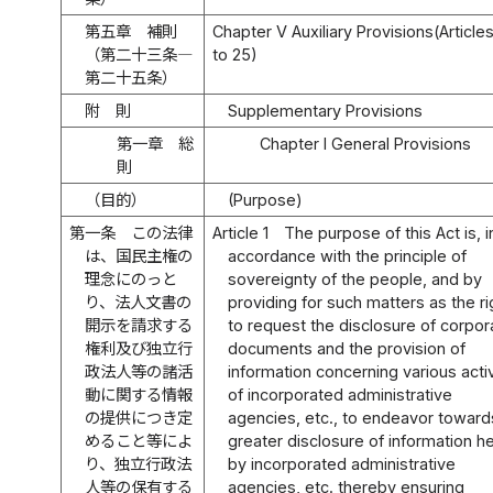
第五章 補則
Chapter V Auxiliary Provisions(Article
（第二十三条―
to 25)
第二十五条）
附 則
Supplementary Provisions
第一章 総
Chapter I General Provisions
則
（目的）
(Purpose)
第一条
この法律
Article 1
The purpose of this Act is, i
は、国民主権の
accordance with the principle of
理念にのっと
sovereignty of the people, and by
り、法人文書の
providing for such matters as the ri
開示を請求する
to request the disclosure of corpor
権利及び独立行
documents and the provision of
政法人等の諸活
information concerning various activ
動に関する情報
of incorporated administrative
の提供につき定
agencies, etc., to endeavor toward
めること等によ
greater disclosure of information h
り、独立行政法
by incorporated administrative
人等の保有する
agencies, etc. thereby ensuring