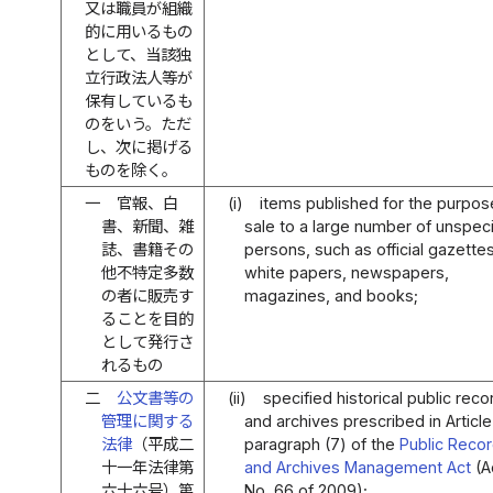
又は職員が組織
的に用いるもの
として、当該独
立行政法人等が
保有しているも
のをいう。ただ
し、次に掲げる
ものを除く。
一
官報、白
(i)
items published for the purpos
書、新聞、雑
sale to a large number of unspeci
誌、書籍その
persons, such as official gazettes
他不特定多数
white papers, newspapers,
の者に販売す
magazines, and books;
ることを目的
として発行さ
れるもの
二
公文書等の
(ii)
specified historical public reco
管理に関する
and archives prescribed in Article
法律
（平成二
paragraph (7) of the
Public Reco
十一年法律第
and Archives Management Act
(A
六十六号）第
No. 66 of 2009);