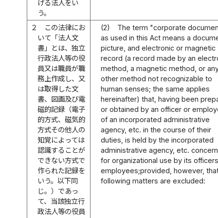
げる法人をい
う。
２
この法律にお
(2)
The term "corporate documen
いて「法人文
as used in this Act means a docum
書」とは、独立
picture, and electronic or magnetic
行政法人等の役
record (a record made by an electr
員又は職員が職
method, a magnetic method, or an
務上作成し、又
other method not recognizable to
は取得した文
human senses; the same applies
書、図画及び電
hereinafter) that, having been prep
磁的記録（電子
or obtained by an officer or emplo
的方式、磁気的
of an incorporated administrative
方式その他人の
agency, etc. in the course of their
知覚によっては
duties, is held by the incorporated
認識することが
administrative agency, etc. concer
できない方式で
for organizational use by its officer
作られた記録を
employees;provided, however, that
いう。以下同
following matters are excluded:
じ。）であっ
て、当該独立行
政法人等の役員