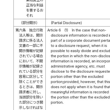
正当な利益
を害するお
それ
（部分開示）
(Partial Disclosure)
第六条
独立行政
Article 6
(1)
In the case that non-
法人等は、開示
disclosure information is recorded i
請求に係る法人
part of a corporate document perta
文書の一部に不
to a disclosure request, when it is
開示情報が記録
possible to easily divide and exclu
されている場合
the portion in which the non-disclo
において、不開
information is recorded, an incorpo
示情報が記録さ
administrative agency, etc. must
れている部分を
disclose to the disclosure requeste
容易に区分して
portion other than the excluded
除くことができ
portion;provided, however, that thi
るときは、開示
does not apply when it is found tha
請求者に対し、
meaningful information is recorded 
当該部分を除い
the portion other than the excluded
た部分につき開
portion.
示しなければな