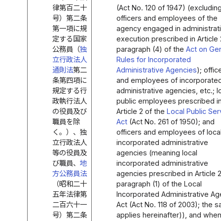
律第百二十
(Act No. 120 of 1947) (excludin
号）第二条
officers and employees of the
第一項に規
agency engaged in administrat
定する国家
execution prescribed in Article 
公務員（
独
paragraph (4) of the
Act on Ge
立行政法人
Rules for Incorporated
通則法
第二
Administrative Agencies
); offic
条第四項に
and employees of incorporate
規定する行
administrative agencies, etc.; l
政執行法人
public employees prescribed i
の役員及び
Article 2 of the
Local Public Ser
職員を除
Act
(Act No. 261 of 1950); and
く。）、独
officers and employees of loca
立行政法人
incorporated administrative
等の役員及
agencies (meaning local
び職員、
地
incorporated administrative
方公務員法
agencies prescribed in Article 2
（昭和二十
paragraph (1) of the Local
五年法律第
Incorporated Administrative A
二百六十一
Act (Act No. 118 of 2003); the 
号）第二条
applies hereinafter)), and when