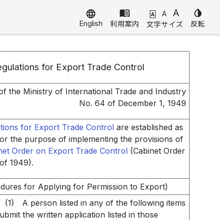
menu_book
A
invert_colors
language
A
A
English
利用案内
反転
文字サイズ
gulations for Export Trade Control
of the Ministry of International Trade and Industry
No. 64 of December 1, 1949
tions for Export Trade Control
are established as
for the purpose of implementing the provisions of
net Order on Export Trade Control
(Cabinet Order
of 1949).
dures for Applying for Permission to Export)
(1)
A person listed in any of the following items
ubmit the written application listed in those