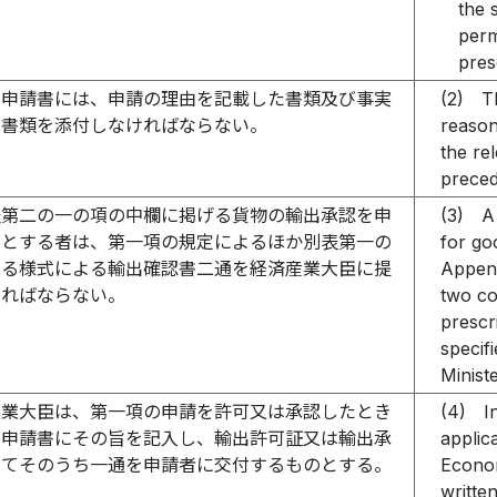
the 
perm
pres
の申請書には、申請の理由を記載した書類及び事実
(2)
T
る書類を添付しなければならない。
reason
the rel
preced
表第二の一の項の中欄に掲げる貨物の輸出承認を申
(3)
A
うとする者は、第一項の規定によるほか別表第一の
for go
める様式による輸出確認書二通を経済産業大臣に提
Append
ければならない。
two co
prescr
specif
Minist
産業大臣は、第一項の申請を許可又は承認したとき
(4)
I
該申請書にその旨を記入し、輸出許可証又は輸出承
applic
してそのうち一通を申請者に交付するものとする。
Econom
writte