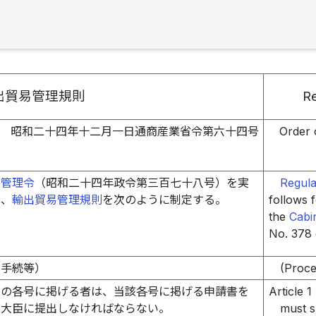
出貿易管理規則
Re
昭和二十四年十二月一日通商産業省令第六十四号
Order 
易管理令
（昭和二十四年政令第三百七十八号）を実
Regula
め、
輸出貿易管理規則
を次のように制定する。
follows 
the
Cabi
No. 378 
の手続等）
(Proce
次の各号に掲げる者は、当該各号に掲げる申請書を
Article 1
業大臣に提出しなければならない。
must s