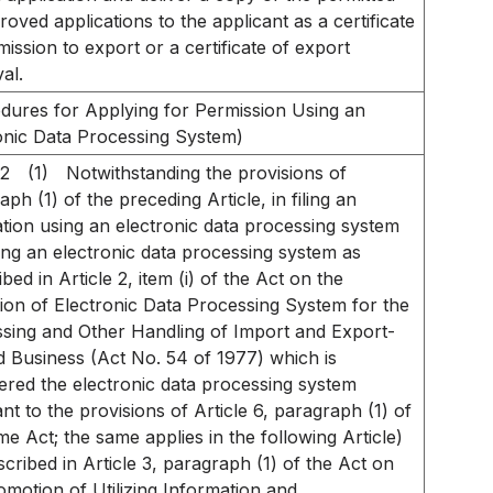
roved applications to the applicant as a certificate
mission to export or a certificate of export
al.
dures for Applying for Permission Using an
onic Data Processing System)
-2
(1)
Notwithstanding the provisions of
ph (1) of the preceding Article, in filing an
ation using an electronic data processing system
ng an electronic data processing system as
bed in Article 2, item (i) of the Act on the
ation of Electronic Data Processing System for the
sing and Other Handling of Import and Export-
d Business (Act No. 54 of 1977) which is
ered the electronic data processing system
nt to the provisions of Article 6, paragraph (1) of
me Act; the same applies in the following Article)
scribed in Article 3, paragraph (1) of the Act on
omotion of Utilizing Information and