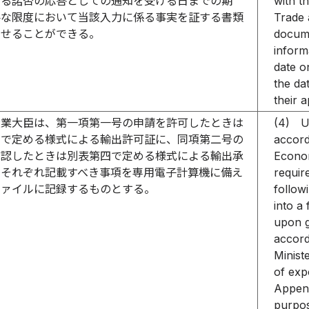
する諾否の応答としての通知を受ける日までの期
with t
要な限度において当該入力に係る事実を証する書類
Trade 
させることができる。
docume
inform
date o
the da
their 
産業大臣は、第一項第一号の申請を許可したときは
(4)
U
三で定める様式による輸出許可証に、同項第二号の
accord
承認したときは別表第四で定める様式による輸出承
Econom
、それぞれ記載すべき事項を専用電子計算機に備え
requir
ファイルに記録するものとする。
follow
into a
upon g
accord
Ministe
of exp
Append
purpo