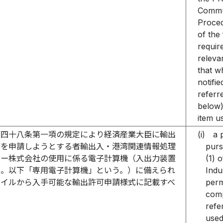
Commun
Proced
of the
requir
releva
that w
notifi
referr
below)
item u
第四十八条第一項の規定により経済産業大臣に輸出
(i)
a 
可を申請しようとする者輸出入・港湾関連情報処理
purs
ター株式会社の使用に係る電子計算機（入出力装置
(1) 
む。以下「専用電子計算機」という。）に備えられ
Indu
ァイルから入手可能な輸出許可申請様式に記載すべ
perm
項
comp
refe
used