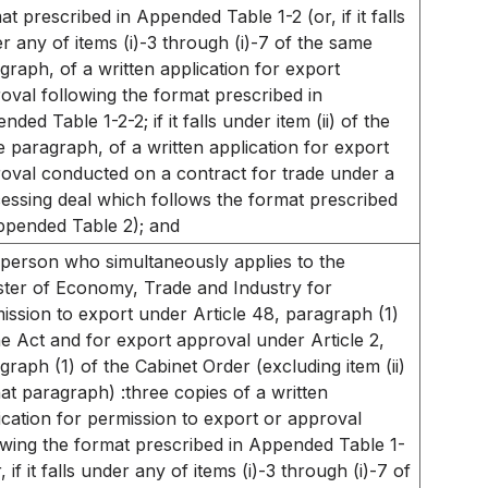
at prescribed in Appended Table 1-2 (or, if it falls
r any of items (i)-3 through (i)-7 of the same
graph, of a written application for export
oval following the format prescribed in
nded Table 1-2-2; if it falls under item (ii) of the
 paragraph, of a written application for export
oval conducted on a contract for trade under a
essing deal which follows the format prescribed
ppended Table 2); and
 person who simultaneously applies to the
ster of Economy, Trade and Industry for
ission to export under Article 48, paragraph (1)
he Act and for export approval under Article 2,
graph (1) of the Cabinet Order (excluding item (ii)
hat paragraph) :three copies of a written
ication for permission to export or approval
owing the format prescribed in Appended Table 1-
, if it falls under any of items (i)-3 through (i)-7 of