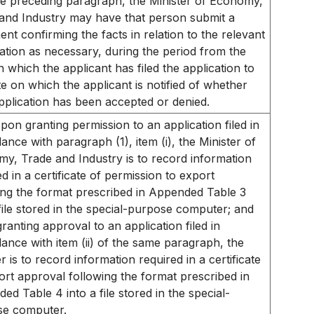
he preceding paragraph, the Minister of Economy,
and Industry may have that person submit a
nt confirming the facts in relation to the relevant
ation as necessary, during the period from the
n which the applicant has filed the application to
te on which the applicant is notified of whether
application has been accepted or denied.
pon granting permission to an application filed in
ance with paragraph (1), item (i), the Minister of
y, Trade and Industry is to record information
ed in a certificate of permission to export
ing the format prescribed in Appended Table 3
 file stored in the special-purpose computer; and
ranting approval to an application filed in
ance with item (ii) of the same paragraph, the
r is to record information required in a certificate
ort approval following the format prescribed in
ed Table 4 into a file stored in the special-
se computer.