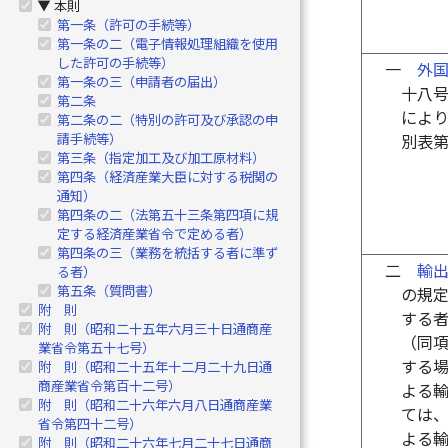
本則
▶
第一条（許可の手続等）
第一条の二（電子情報処理組織を使用
した許可の手続等）
一
外
第一条の三（申請者の届出）
十八
第二条
によ
第二条の二（特別の許可及び承認の申
請手続等）
別表
第三条（指定加工及び加工原材料）
第四条（経済産業大臣に対する税関の
通知）
第四条の二（法第五十三条第四項に規
定する経済産業省令で定める者）
第四条の三（業務を統括する者に準ず
二
輸
る者）
第五条（質問書）
の規
附 則
する
附 則（昭和二十五年六月三十日通商産
（同
業省令第五十七号）
する
附 則（昭和二十五年十二月二十九日通
商産業省令第百十二号）
よる
附 則（昭和二十六年六月八日通商産業
ては
省令第四十二号）
よる
附 則（昭和二十六年七月二十七日通商