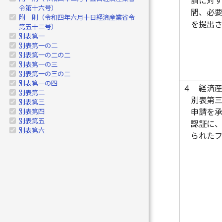
請に対
令第十六号）
間、必
附 則（令和四年六月十日経済産業省令
を提出
第五十二号）
別表第一
別表第一の二
別表第一の二の二
別表第一の三
別表第一の三の二
別表第一の四
４
経済
別表第二
別表第
別表第三
申請を
別表第四
別表第五
認証に
別表第六
られた