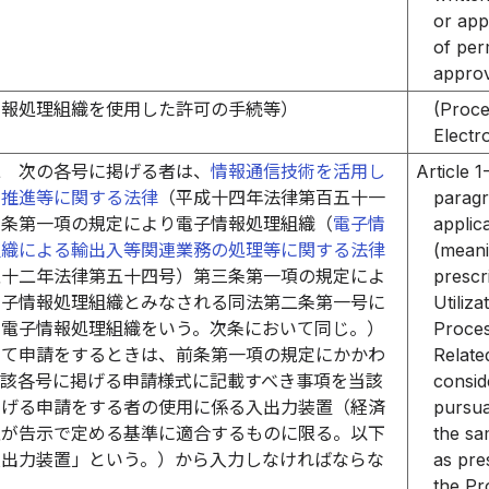
or app
of per
approv
情報処理組織を使用した許可の手続等）
(Proce
Electr
二
次の各号に掲げる者は、
情報通信技術を活用し
Article 1
の推進等に関する法律
（平成十四年法律第百五十一
paragra
六条第一項の規定により電子情報処理組織（
電子情
applic
組織による輸出入等関連業務の処理等に関する法律
(meani
五十二年法律第五十四号）第三条第一項の規定によ
prescri
電子情報処理組織とみなされる同法第二条第一号に
Utiliz
る電子情報処理組織をいう。次条において同じ。）
Proces
して申請をするときは、前条第一項の規定にかかわ
Relate
当該各号に掲げる申請様式に記載すべき事項を当該
consid
掲げる申請をする者の使用に係る入出力装置（経済
pursua
臣が告示で定める基準に適合するものに限る。以下
the sa
入出力装置」という。）から入力しなければならな
as pre
the Pr