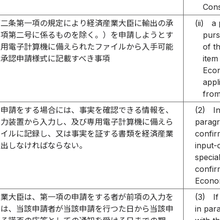
Cons
第二条第一項の規定により経済産業大臣に輸出の承
(ii)
a 
同項第二号に係るものを除く。）を申請しようとす
purs
専用電子計算機に備えられたファイルから入手可能
of t
出承認申請様式に記載すべき事項
item
Econ
appl
from
の申請をする場合には、事実を確認できる情報を、
(2)
I
出力装置から入力し、及び専用電子計算機に備えら
paragr
ァイルに記録し、又は事実を証する書類を経済産業
confir
提出しなければならない。
input-o
specia
confir
Econom
産業大臣は、第一項の申請をする者が前項の入力を
(3)
I
きは、当該申請者が当該申請を行つた日から当該申
in par