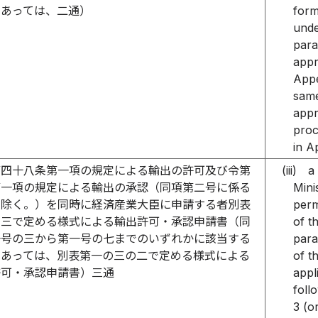
にあっては、二通）
form
unde
para
appr
Appe
same
appr
proc
in A
第四十八条第一項の規定による輸出の許可及び令第
(iii)
a
第一項の規定による輸出の承認（同項第二号に係る
Mini
を除く。）を同時に経済産業大臣に申請する者別表
perm
の三で定める様式による輸出許可・承認申請書（同
of t
一号の三から第一号の七までのいずれかに該当する
para
にあっては、別表第一の三の二で定める様式による
of t
許可・承認申請書）三通
appl
foll
3 (or